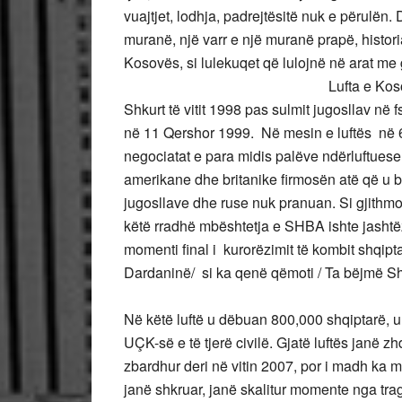
vuajtjet, lodhja, padrejtësitë nuk e përulën
muranë, një varr e një muranë prapë, histori
Kosovës, si lulekuqet që lulojn
Lufta e Kosovës ishte një konf
Shkurt të vitit 1998 pas sulmit jugosllav në
në 11 Qershor 1999. Në mesin e luftës në 
negociatat e para midis palëve ndërluftuese
amerikane dhe britanike firmosën atë që u
jugosllave dhe ruse nuk pranuan. Si gjithmo
këtë rradhë mbështetja e SHBA ishte jasht
momenti final i kurorëzimit të kombit shqipta
Dardaninë/ si ka qenë qëmoti / Ta bëjmë Sh
Në këtë luftë u dëbuan 800,000 shqiptarë, u 
UÇK-së e të tjerë civilë. Gjatë luftës janë zh
zbardhur deri në vitin 2007, por i madh ka 
janë shkruar, janë skalitur momente nga tra