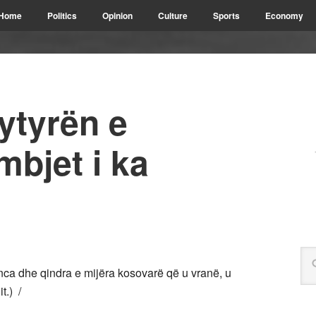
Home
Politics
Opinion
Culture
Sports
Economy
fytyrën e
bjet i ka
a dhe qindra e mijëra kosovarë që u vranë, u
t.) /