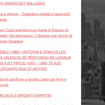
PO ARMATOSET BALLKANI?
za e vlerave – Tragjedia e vërtetë e tranzicionit
iptar
en Coast sjell Nammos Hotels & Resorts në
ipëri: Një destinacion i ri lifestyle merr formë në
ierën Shqiptare
EBLO (1966) / HISTORIA E SPANJOLLES
A VALENCIA QË PËRFUNDOI NË LUSHNJE
29 VJET PRITJE (1937 – 1966) TË NJË
LEFONATE NGA DY MOTRAT
tojmë sakrificën e familjes Lleshi për lirinë e
sovës
AÇI NUK E MPOSHTI SHPIRTIN