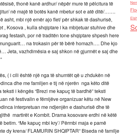
Nen
htësisë, thonë kanë ardhur/ nëpër mure të pëlcitura të
Flo
jitur/ në majë të botës kanë mbetur sot e atë ditë/…….
Els
jë asht, mbi një emër ajo flet/ për shkak të dashurisë,
So
et , Kosova , kulla shqiptare i ka mbijetuar stuhive dhe
prag festash, por në traditën tone shqiptare shpesh here
ë munguarit… na trokasin për të bërë homazh…. Dhe kjo
më… Jeta, vazhdimësia e saj shkon në gjurmët e saj dhe
”
s, ( i cili është një nga të shumtët që u zhdukën në
dinca dhe me familjen e tij në njerën nga këto ditë
eksti i këngës “Brezi me kapuç të bardhë” teksti
duan në festivalin e fëmijëve organizuar këtu në New
dinca interpretuan me ndjenjën e dashurisë dhe të
 gjithë martirët e Kombit. Drama kosovare erdhi në këtë
si një betim. “Me kapuç mbi kry’/ Përmbi maja e pamë
kishte dy krena/ FLAMURIN SHQIPTAR” Biseda në familje