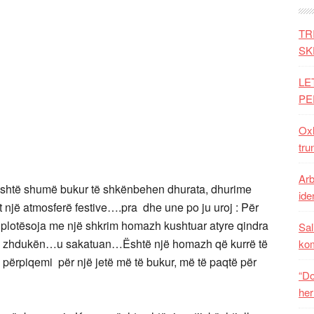
TR
SK
LE
PE
Oxh
tru
Arb
 është shumë bukur të shkënbehen dhurata, dhurime
iden
et një atmosferë festive….pra dhe une po ju uroj : Për
 plotësoja me një shkrim homazh kushtuar atyre qindra
Sal
, u zhdukën…u sakatuan…Është një homazh që kurrë të
ko
 përpiqemi për një jetë më të bukur, më të paqtë për
“Do
her