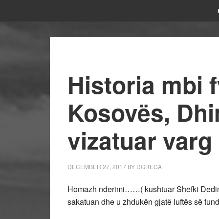
Historia mbi 
Kosovës, Dhim
vizatuar varg
DECEMBER 27, 2017
BY
DGRECA
Homazh nderimi……( kushtuar Shefki Dedinc
sakatuan dhe u zhdukën gjatë luftës së fundi