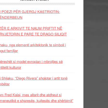
I POEZI PËR GJERGJ KASTRIOTIN-
ËNDERBEUN
TËR E ARKIVIT TE NAUM PRIFTIT NË
RVJETORIN E PARE TE DRAGO SILIQIT
aku, nga elementi arkitektonik te simboli i
ngut familjar
ëreshët si model evropian i mbrojtjes së
titetit kulturor
i Shijaku, “Diego Rivera” shqiptar i artit tonë
mbëtar
m Fred Kalaj, mes altarit dhe atdheut si
meneutikë e shpresës, kujtesës dhe shërbimit”