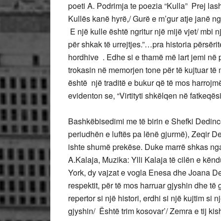
poeti A. Podrimja te poezia “Kulla” Prej las
Kullës kanë hyrë,/ Gurë e m’gur atje janë ng
E një kulle është ngritur një mijë vjet/ mbi n
për shkak të urrejtjes.”…pra historia përsërit
hordhive . Edhe si e thamë më lart jemi në 
trokasin në memorjen tone për të kujtuar t
është një traditë e bukur që të mos harroj
evidenton se, “Virtityti shkëlqen në fatkeqësi
Bashkëbisedimi me të birin e Shefki Dedincë
periudhën e luftës pa lënë gjurmë), Zeqir De
ishte shumë prekëse. Duke marrë shkas nga t
A.Kalaja, Muzika: Ylli Kalaja të cilën e kën
York, dy vajzat e vogla Enesa dhe Joana De
respektit, për të mos harruar gjyshin dhe të
repertor si një histori, erdhi si një kujtim 
gjyshin/ Është trim kosovar’/ Zemra e tij 