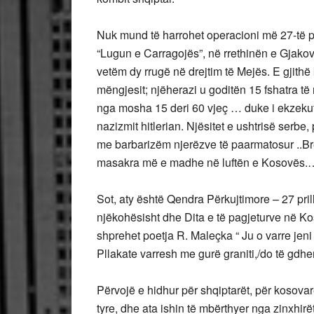
Nuk mund të harrohet operacioni më 27-të pr
“Lugun e Carragojës”, në rrethinën e Gjakov
vetëm dy rrugë në drejtim të Mejës. E gjithë 
mëngjesit; njëherazi u goditën 15 fshatra t
nga mosha 15 deri 60 vjeç … duke i ekzekutu
nazizmit hitlerian. Njësitet e ushtrisë serbe, 
me barbarizëm njerëzve të paarmatosur ..B
masakra më e madhe në luftën e Kosovës.
Sot, aty është Qendra Përkujtimore – 27 pril
njëkohësisht dhe Dita e të pagjeturve në Kos
shprehet poetja R. Maleçka “ Ju o varre jeni 
Pllakate varresh me gurë graniti,/do të gdh
Përvojë e hidhur për shqiptarët, për kosovarët 
tyre, dhe ata ishin të mbërthyer nga zinxhirë