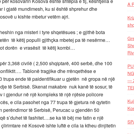
he për kosovarin Kosova ështe shtëpia e tij, kështjella e
A 
var i gjatë mundimesh, ku si është shprehur dhe
ovë u kishte mbetur vetëm ajri.
Kri
shq
sheshin nga misteri i tyre shqetësues ; e gjithë bota
Gre
jetën të këtij populli gjithçka mbetej pa të nesërme…
Shq
 dot dorën e vrasësit të këtij kombi…
Riv
i për 3,368 civilë ( 2,500 shqiptarë, 400 serbë, dhe 100
PU
konfliktit…. Tablonë tragjike dhe rrënqethëse e
NG
0 trupa ende të paidentifikuar u gjetën në gropa në një
— 
indje të Serbisë. Skenat makabre nuk kanë të sosur, të
TE
 i gjendur në një kompleks të një njësie policore
Kuj
nicës, e cila pasohet nga 77 trupa të gjetura në qytetin
Ko
tin perëndimor të Serbisë, Perucac u gjendën 50
 që s’duhet të fashitet….se ka të bëj me fatin e një
SP
çlirimtare në Kosovë ishte luftë e cila ia ktheu dinjitetin