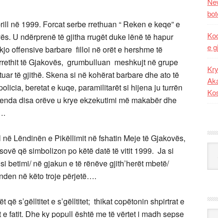
New
bot
ill në 1999. Forcat serbe rrethuan “ Reken e keqe” e
Kod
ës. U ndërprenë të gjitha rrugët duke lënë të hapur
e g
kjo offensive barbare filloi në orët e hershme të
ë rrethit të Gjakovës, grumbulluan meshkujt në grupe
Kry
ar të gjithë. Skena si në kohërat barbare dhe ato të
Aka
policia, beretat e kuqe, paramilitarët si hijena ju turrën
Ko
renda disa orëve u krye ekzekutimi më makabër dhe
….
l në Lëndinën e Pikëllimit në fshatin Meje të Gjakovës,
Kat
ovë që simbolizon po këtë datë të vitit 1999. Ja si
si betimi/ në gjakun e të rënëve gjith’herët mbetë/
enden në këto troje përjetë….
që s’gëlltitet e s’gëlltitet; thikat copëtonin shpirtrat e
t e fatit. Dhe ky popull është me të vërtet i madh sepse
Ark