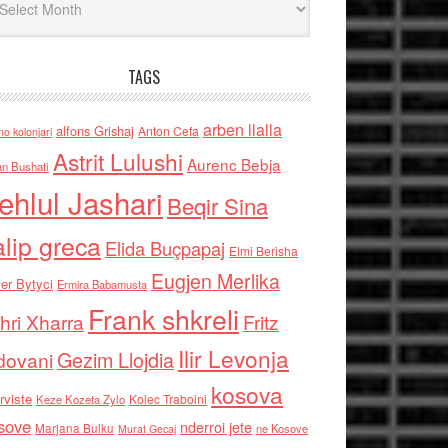
TAGS
arben llalla
alfons Grishaj
Anton Cefa
no kolonjari
Astrit Lulushi
Aurenc Bebja
an Bushati
ehlul Jashari
Beqir Sina
alip greca
Elida Buçpapaj
Elmi Berisha
Eugjen Merlika
er Bytyci
Ermira Babamusta
Frank shkreli
hri Xharra
Fritz
Ilir Levonja
Gezim Llojdia
dovani
kosova
rviste
Kolec Traboini
Keze Kozeta Zylo
sove
nderroi jete
Marjana Bulku
ne Kosove
Murat Gecaj