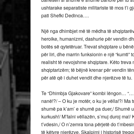
ushtarake separatiste militariste të mos t’i g
pati Shefki Dedinca….
Një nga dhimbjet më të mëdha të shqiptarëve
heroike, humanizmi, dashurie për vendin dhe 
botës së qytetëruar. Trevat shqiptare u bënë 
për liri, dhe marrin funksionin e një “kumti” t
realisht të nevojshme shqiptare. Këto treva
shqiptarizëm; të bëjnë krenar për vendin tënd 
për atë që i duhet vendit dhe njerëzve të tu.
Te “Dhimbja Gjakovare” kombi lëngon… “…Ku
nanë!?/ – O ku je motër, o ku je vëlla!?/ Ma 
shumë pa k’am’ e shumë pa duer,/ Shumë u d
kurkush!/ M’falni vëllazën, s’muj duroj ma!/ 
t’vdesin,/ O n’zemra tona përjetë do t’mbesi
të këtyre njerëzve. Skalpimi i historisë treg