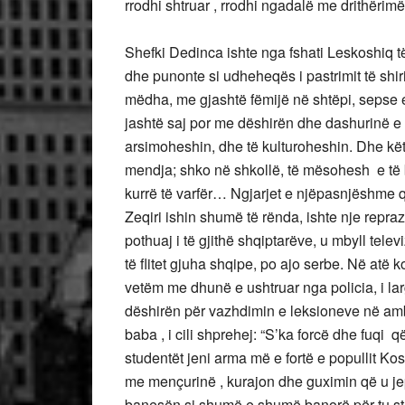
rrodhi shtruar , rrodhi ngadalë me drithëri
Shefki Dedinca ishte nga fshati Leskoshiq t
dhe punonte si udheheqës i pastrimit të shirit
mëdha, me gjashtë fëmijë në shtëpi, sepse e
jashtë saj por me dëshirën dhe dashurinë e 
arsimoheshin, dhe të kulturoheshin. Dhe këtë
mendja; shko në shkollë, të mësohesh e të bë
kurrë të varfër… Ngjarjet e njëpasnjëshme q
Zeqiri ishin shumë të rënda, ishte nje repraz
pothuaj i të gjithë shqiptarëve, u mbyll tel
të flitet gjuha shqipe, po ajo serbe. Në atë
vetëm me dhunë e ushtruar nga policia, i 
dëshirën për vazhdimin e leksioneve në ambj
baba , i cili shprehej: “S’ka forcë dhe fuqi q
studentët jeni arma më e fortë e popullit K
me mençurinë , kurajon dhe guximin që u jept
banesën si shumë e shumë banorë për tu stre