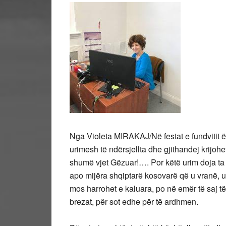
Nga Violeta MIRAKAJ/Në festat e fundvitit
urimesh të ndërsjellta dhe gjithandej krijoh
shumë vjet Gëzuar!…. Por këtë urim doja ta
apo mijëra shqiptarë kosovarë që u vranë
mos harrohet e kaluara, po në emër të saj të
brezat, për sot edhe për të ardhmen.