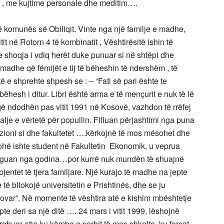
më , me kujtime personale dhe meditim….
ë komunës së Obiliqit. Vinte nga një familje e madhe,
it në Rotorn 4 të kombinatit , Vështirësitë ishin të
 shoqja i vdiq herët duke punuar si në shtëpi dhe
madhe që fëmijët e tij të bëheshin të ndershëm , të
 e shprehte shpesh se : – “Fati së pari ështe te
hesh i ditur. Libri është arma e të mençurit e nuk të lë
ë ndodhën pas vitit 1991 në Kosovë, vazhdon të rrëfej
alje e vërtetë për popullin. Filluan përjashtimi nga puna
evizioni si dhe fakultetet ….kërkojnë të mos mësohet dhe
 kohë ishte student në Fakultetin Ekonomik, u veprua
larguan nga godina…por kurrë nuk mundën të shuajnë
entet të tjera familjare. Një kurajo të madhe na jepte
ë të bllokojë universitetin e Prishtinës, dhe se ju
osovar”. Në momente të vështira atë e kishim mbështetje
e deri sa një ditë …. 24 mars i vitit 1999, lëshojnë
huar atje ku këmba e serbit të mos shkelte, ku forcat