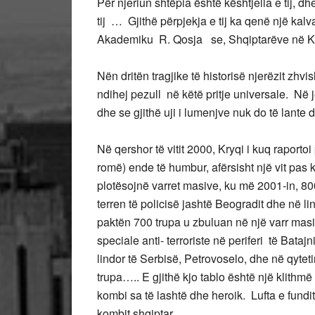
Për njeriun shtëpia është kështjella e tij, d
tij … Gjithë përpjekja e tij ka qenë një kal
Akademiku R. Qosja se, Shqiptarëve në Kos
Nën dritën tragjike të historisë njerëzit zhvi
ndihej pezull në këtë pritje universale. Në 
dhe se gjithë uji i lumenjve nuk do të lante
Në qershor të vitit 2000, Kryqi i kuq raporto
romë) ende të humbur, afërsisht një vit pas 
plotësojnë varret masive, ku më 2001-in, 80
terren të policisë jashtë Beogradit dhe në l
paktën 700 trupa u zbuluan në një varr masiv
speciale anti- terroriste në periferi të Bataj
lindor të Serbisë, Petrovoselo, dhe në qyte
trupa….. E gjithë kjo tablo është një klithmë
kombi sa të lashtë dhe heroik. Lufta e fundit 
kombit shqiptar.