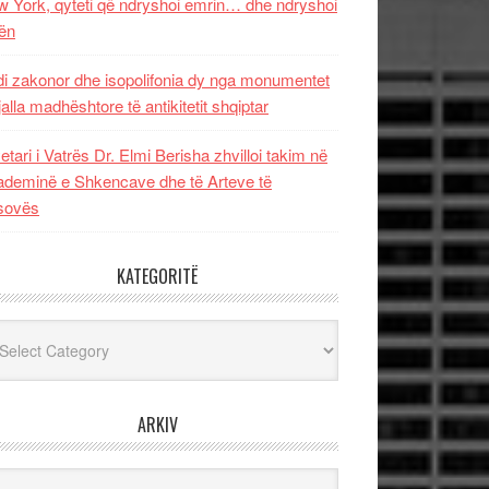
 York, qyteti që ndryshoi emrin… dhe ndryshoi
ën
i zakonor dhe isopolifonia dy nga monumentet
jalla madhështore të antikitetit shqiptar
etari i Vatrës Dr. Elmi Berisha zhvilloi takim në
deminë e Shkencave dhe të Arteve të
sovës
KATEGORITË
egoritë
ARKIV
iv