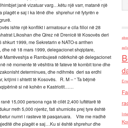
. Dhimbjet janë vizatuar varg…këtu një varr, matanë një
a plagët e saj i ka lënë dhe shprehur në fytyrën e
ë në arat me grurë.
likt i armatosur e cila filloi në 28
 fshatrat Likoshan dhe Qirez në Drenicë të Kosovës deri
alba
6 shkurt 1999, me Sekretarin e NATO-s arrihen
asll
, dhe në 18 mars 1999, delegacionet shqiptare,
B
 bë Marrëveshja e Rambujesë ndërkohë që delegacionet
në në momente të vështira të fateve të kombit tone dhe
d
ëzakonisht determinues, dhe ndihmës deri sa erdhi
r, krijimi i shtetit të Kosovës. R. M – “ Ta bëjmë
Env
qipërinë si në kohën e Kastriotit……
Fa
ranë 15,000 persona nga të cilët 2,400 luftëtarë të
ra
dukur rreth 5,000 njerëz, fati shumicës prej tyre është
Inte
mbetur numri i rasteve të pasqaruara. Vite me rradhë
Ko
gjeditë dhe plagët e saj…Ku si është shprehur dhe