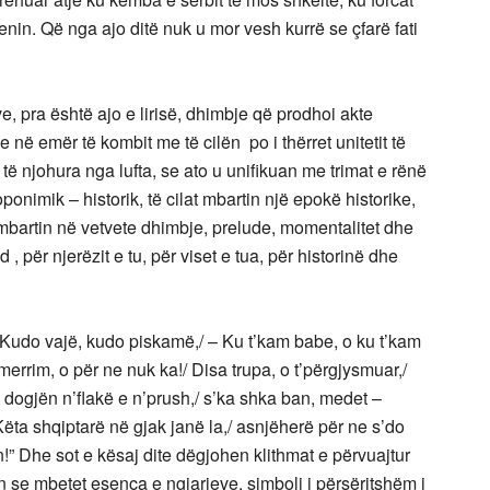
jenin. Që nga ajo ditë nuk u mor vesh kurrë se çfarë fati
, pra është ajo e lirisë, dhimbje që prodhoi akte
në emër të kombit me të cilën po i thërret unitetit të
të njohura nga lufta, se ato u unifikuan me trimat e rënë
oponimik – historik, të cilat mbartin një epokë historike,
 mbartin në vetvete dhimbje, prelude, momentalitet dhe
, për njerëzit e tu, për viset e tua, për historinë dhe
do vajë, kudo piskamë,/ – Ku t’kam babe, o ku t’kam
tmerrim, o për ne nuk ka!/ Disa trupa, o t’përgjysmuar,/
ogjën n’flakë e n’prush,/ s’ka shka ban, medet –
Këta shqiptarë në gjak janë la,/ asnjëherë për ne s’do
n!” Dhe sot e kësaj dite dëgjohen klithmat e përvuajtur
on se mbetet esenca e ngjarjeve, simboli i përsëritshëm i