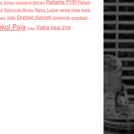
Rafaela Prifti
Rafael
e Tereza
presidenti Nishani
qi
Raimonda Moisiu
Ramiz Lushaj
reshat kripa
Sadik
Shefqet Kercelli
shqiperia
hani
shqiptaret
SHBA
kol Paja
Vatra
Visar Zhiti
Thaci