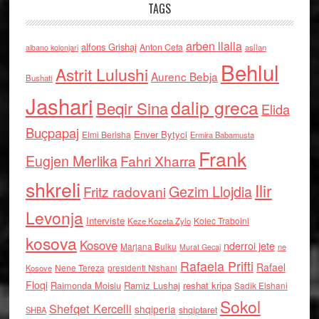
TAGS
arben llalla
alfons Grishaj
Anton Cefa
asllan
albano kolonjari
Behlul
Astrit Lulushi
Aurenc Bebja
Bushati
Jashari
dalip greca
Beqir Sina
Elida
Buçpapaj
Enver Bytyci
Elmi Berisha
Ermira Babamusta
Frank
Eugjen Merlika
Fahri Xharra
shkreli
Ilir
Gezim Llojdia
Fritz radovani
Levonja
Interviste
Kolec Traboini
Keze Kozeta Zylo
kosova
Kosove
nderroi jete
Marjana Bulku
ne
Murat Gecaj
Rafaela Prifti
Rafael
Nene Tereza
Kosove
presidenti Nishani
Floqi
Raimonda Moisiu
Ramiz Lushaj
reshat kripa
Sadik Elshani
Sokol
Shefqet Kercelli
shqiperia
shqiptaret
SHBA