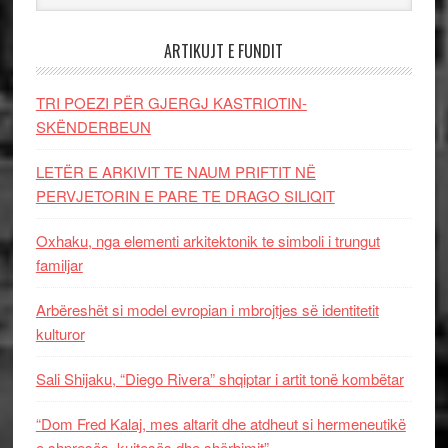
ARTIKUJT E FUNDIT
TRI POEZI PËR GJERGJ KASTRIOTIN-
SKËNDERBEUN
LETËR E ARKIVIT TE NAUM PRIFTIT NË
PERVJETORIN E PARE TE DRAGO SILIQIT
Oxhaku, nga elementi arkitektonik te simboli i trungut
familjar
Arbëreshët si model evropian i mbrojtjes së identitetit
kulturor
Sali Shijaku, “Diego Rivera” shqiptar i artit tonë kombëtar
“Dom Fred Kalaj, mes altarit dhe atdheut si hermeneutikë
e shpresës, kujtesës dhe shërbimit”