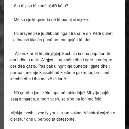
– A e di pse të kanë sjellë këtu?
– Më ka sjellë qeveria që të punoj si mjeke.
– Po arsyen pse ju dëbuan nga Tirana, e di? Këtë duhet
t’ia thuash klasën punëtore me gojën tënde!
Ajo nuk arriti të përgjigjej. Foshnja ia dha papritur të
qarit dhe u mek. Ai gjyq i turpshëm dhe i egër u ndërpre
për disa çaste. Pas pak u ngrit një punëtor i gjatë dhe i
parruar, me nje kasketë në kokën e pakrehur, brofi më
këmbë dhe i tha me zë të lartë:
– Në çerdhe jemi këtu, apo në mbledhje? Mbyllja gojën
asaj grinjares, a merr vesh, se s’po na len me folë!
Mjekja heshti, veç fytyra iu skuq sakaq. Vështroi vajzën e
djersitur dhe u përpoq ta qetësonte.