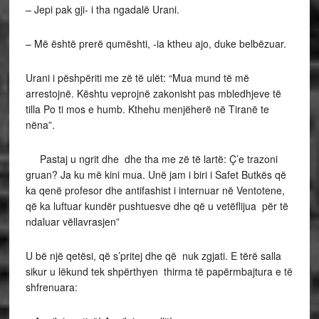
– Jepi pak gji- i tha ngadalë Urani.
– Më është prerë qumështi, -ia ktheu ajo, duke belbëzuar.
Urani i pëshpëriti me zë të ulët: “Mua mund të më
arrestojnë. Kështu veprojnë zakonisht pas mbledhjeve të
tilla Po ti mos e humb. Kthehu menjëherë në Tiranë te
nëna”.
Pastaj u ngrit dhe dhe tha me zë të lartë: Ç’e trazoni
gruan? Ja ku më kini mua. Unë jam i biri i Safet Butkës që
ka qenë profesor dhe antifashist i internuar në Ventotene,
që ka luftuar kundër pushtuesve dhe që u vetëflijua për të
ndaluar vëllavrasjen”
U bë një qetësi, që s’pritej dhe që nuk zgjati. E tërë salla
sikur u lëkund tek shpërthyen thirma të papërmbajtura e të
shfrenuara: