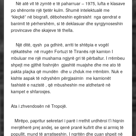
Në atë vit të zymtë e të paharruar – 1975, lufta e klasave
po shënonte një tjetër kulm. Shumë intelektualë me
“kleçkë” në biografi, dëboheshin egërsisht nga qendrat e
banimit të përhershëm, si të deklasuar dhe syrgjynoseshin
provincave dhe skajeve të thella.
Një ditë, qysh pa gdhirë, arriti te shtëpia e vogël
njëkatëshe në rrugën Fortuzi të Tiranës një kamion I
mbuluar me një mushama ngjyrë gri të përbaltur. I rrëmbeu
shpejt me gjithë foshnjën gjashtë muajshe dhe me ato të
pakta plaçka që mundën dhe u zhduk me rrëmbim. Nuk e
kishte aspak të ndryshëm përgjasimin me kamionët
fashistë e nazistë , që mbusheshin me atdhetarë në
kampet e shfarosjes.
Ata i zhvendosën në Tropojë.
Mirëpo, papritur sekretari i parë i rrethit urdhëroi t’i hiqnin
menjëherë prej andej, se qenë pranë kufirit dhe si armiq të
popullit, mund të arratiseshin. I ngritën dhe çuan shpejt në