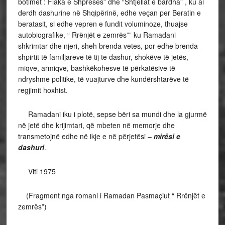
botimet : Flaka e Shpreses” dhe “Shtjellat e bardha” , ku ai
derdh dashurine në Shqipërinë, edhe veçan per Beratin e
beratasit, si edhe vepren e fundit voluminoze, thuajse
autobiografike, “ Rrënjët e zemrës”” ku Ramadani
shkrimtar dhe njeri, sheh brenda vetes, por edhe brenda
shpirtit të familjareve të tij te dashur, shokëve të jetës,
miqve, armiqve, bashkëkohesve të përkatësive të
ndryshme politike, të vuajturve dhe kundërshtarëve të
regjimit hoxhist.
Ramadani iku i plotë, sepse bëri sa mundi dhe la gjurmë
në jetë dhe krijimtari, që mbeten në memorje dhe
transmetojnë edhe në ikje e në përjetësi –
mirësi e
dashuri
.
Viti 1975
(Fragment nga romani i Ramadan Pasmaçiut “ Rrënjët e
zemrës”)