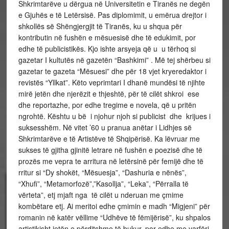
Shkrimtarëve u dërgua në Universitetin e Tiranës ne degën
e Gjuhës e të Letërsisë. Pas diplomimit, u emërua drejtor i
shkollës së Shëngjergjit të Tiranës, ku u shqua për
kontributin në fushën e mësuesisë dhe të edukimit, por
edhe të publicistikës. Kjo ishte arsyeja që u u tërhoq si
gazetar I kultutës në gazetën “Bashkimi” . Më tej shërbeu si
gazetar te gazeta “Mësuesi” dhe për 18 vjet kryeredaktor i
revistës “Yllkat”. Këto veprimtari I dhanë mundësi të njihte
mirë jetën dhe njerëzit e thjeshtë, për të cilët shkroi ese
dhe reportazhe, por edhe tregime e novela, që u pritën
ngrohtë. Kështu u bë i njohur njoh si publicist dhe krijues i
suksesshëm. Në vitet ’60 u pranua anëtar i Lidhjes së
Shkrimtarëve e të Artistëve të Shqipërisë. Ka lëvruar me
sukses të gjitha gjinitë letrare në fushën e poezisë dhe të
prozës me vepra te arritura në letërsinë për femijë dhe të
rritur si “Dy shokët, “Mësuesja”, “Dashuria e nënës”,
“Xhufi”, “Metamorfozë”,”Kasollja”, “Leka”, “Përralla të
vërteta”, etj mjaft nga të cilët u nderuan me çmime
kombëtare etj. Ai meritoi edhe çmimin e madh “Migjeni” për
romanin në katër vëllime “Udhëve të fëmijërisë”, ku shpalos
artistikisht jetën e përditshme të bukur, por edhe me varfëri