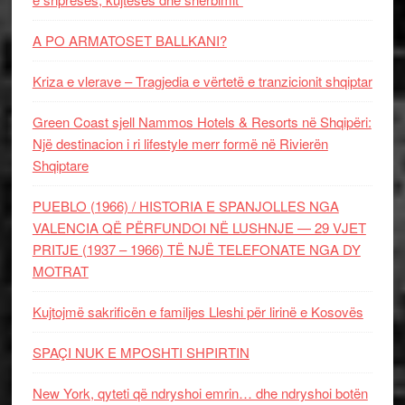
A PO ARMATOSET BALLKANI?
Kriza e vlerave – Tragjedia e vërtetë e tranzicionit shqiptar
Green Coast sjell Nammos Hotels & Resorts në Shqipëri:
Një destinacion i ri lifestyle merr formë në Rivierën
Shqiptare
PUEBLO (1966) / HISTORIA E SPANJOLLES NGA
VALENCIA QË PËRFUNDOI NË LUSHNJE — 29 VJET
PRITJE (1937 – 1966) TË NJË TELEFONATE NGA DY
MOTRAT
Kujtojmë sakrificën e familjes Lleshi për lirinë e Kosovës
SPAÇI NUK E MPOSHTI SHPIRTIN
New York, qyteti që ndryshoi emrin… dhe ndryshoi botën