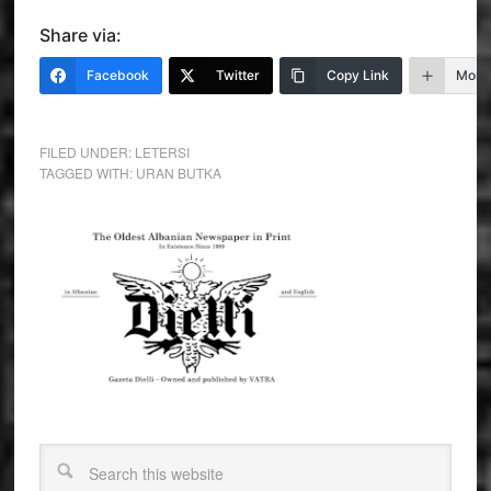
Share via:
Facebook
Twitter
Copy Link
More
FILED UNDER:
LETERSI
TAGGED WITH:
URAN BUTKA