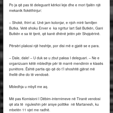
Po ja që pas të deleguarit kërkoi leje dhe e mori fjalën një
mekanik flokëthinjur:
– Shokë, thirri ai. Unë jam kolonjar, e njoh mirë familjen
Butka. Vetë shoku Enver e ka ngritur lart Sali Butkën, Gani
Butkën e sa të tjerë, që kanë dhënë jetën për Shqipërinë.
Përsëri plakosi një heshtje, por disi më e gjatë se e para.
– Dale, dale! – U duk se u zbut paksa I deleguari. – Ne e
organizuam këtë mbledhje për të marrë mendimin e klasës
punëtore. Është partia qjo që do t’I shoshitë gjërat më
thellë dhe do të vendosë.
Mbledhja u mbyll me aq.
Më pas Komisioni I Dëbim-internimeve në Tiranë vendosi
që ata të nguleshin për arsye politike në Martanesh, ku
mbetën 11 vjet me radhë.