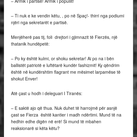
– Armik i partisë! Armik i popullit!
– Ti nuk e ke vendin këtu, , po në Spaç!- thirri nga podiumi
njëri nga sekretarët e partisë.
Menjëherë pas tij, foli drejtori i gjimnazit të Fierzës, një
thatanik hundëpetë:
– Po ky është kulmi, or shoku sekretar! Ai po na i bën
ballistët patriotë e luftëtarë kundër fashizmit! Ky qëndrim
është në kundërshtim flagrant me mësimet larpamëse të
shokut Enver!
Atë çast u hodh i deleguari I Tiranës:
– E saktë ajo që thua. Nuk duhet të harrojmë për asnjë
çast se Fierza është kantier i madh ndërtimi. Mund të na
hedhin edhe digën në erë! Si mund të mbahen
reaksionarë si këta këtu?