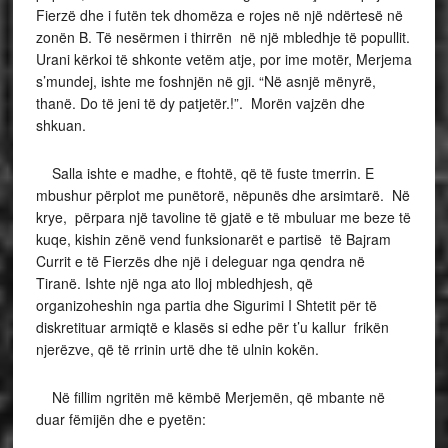
Fierzë dhe i futën tek dhomëza e rojes në një ndërtesë në
zonën B. Të nesërmen i thirrën në një mbledhje të popullit.
Urani kërkoi të shkonte vetëm atje, por ime motër, Merjema
s’mundej, ishte me foshnjën në gji. “Në asnjë mënyrë,
thanë. Do të jeni të dy patjetër.!”. Morën vajzën dhe
shkuan.
Salla ishte e madhe, e ftohtë, që të fuste tmerrin. E
mbushur përplot me punëtorë, nëpunës dhe arsimtarë. Në
krye, përpara një tavoline të gjatë e të mbuluar me beze të
kuqe, kishin zënë vend funksionarët e partisë të Bajram
Currit e të Fierzës dhe një i deleguar nga qendra në
Tiranë. Ishte një nga ato lloj mbledhjesh, që
organizoheshin nga partia dhe Sigurimi I Shtetit për të
diskretituar armiqtë e klasës si edhe për t’u kallur frikën
njerëzve, që të rrinin urtë dhe të ulnin kokën.
Në fillim ngritën më këmbë Merjemën, që mbante në
duar fëmijën dhe e pyetën: