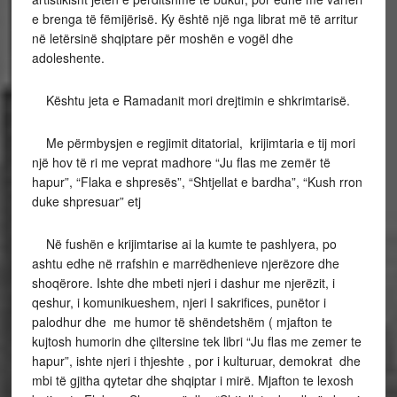
e brenga të fëmijërisë. Ky është një nga librat më të arritur
në letërsinë shqiptare për moshën e vogël dhe
adoleshente.
Kështu jeta e Ramadanit mori drejtimin e shkrimtarisë.
Me përmbysjen e regjimit ditatorial, krijimtaria e tij mori
një hov të ri me veprat madhore “Ju flas me zemër të
hapur”, “Flaka e shpresës”, “Shtjellat e bardha”, “Kush rron
duke shpresuar” etj
Në fushën e krijimtarise ai la kumte te pashlyera, po
ashtu edhe në rrafshin e marrëdhenieve njerëzore dhe
shoqërore. Ishte dhe mbeti njeri i dashur me njerëzit, i
qeshur, i komunikueshem, njeri I sakrifices, punëtor i
palodhur dhe me humor të shëndetshëm ( mjafton te
kujtosh humorin dhe çiltersine tek libri “Ju flas me zemer te
hapur”, ishte njeri i thjeshte , por i kulturuar, demokrat dhe
mbi të gjitha qytetar dhe shqiptar i mirë. Mjafton te lexosh