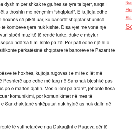
Nen
ë dyshim për shkak të gjuhës së tyre të bjerr, turqit i
Flo
bët u thoshin me nënçmim “shqiptari”. E kujtoja edhe
Els
e hoxhës së pikëlluar, ku banorët shqiptar shumicë
So
 të kombeve tjera nuk kishte. Disa vjet më vonë një
 vuri sipëri muzikë të rëndë turke, duke e mbytur
, sepse ndërsa filmi ishte pa zë. Por pati edhe një hile
sifikonte përkatësinë shqiptare të banorëve të Pazarit të
sve të hoxhës, kujtoja rugovasit e mi të cilët më
 në Peshterë apo edhe më larg në Sanxhak bjeshkë pas
 po e marton djalin. Mos e leni pa ardh!”, jehonte ftesa
ncuar komunikimi, por komunikimet në mes të
ë e Sanxhak janë shkëputur, nuk hyjnë as nuk dalin në
 e rreptë të vullnetarëve nga Dukagjini e Rugova për të