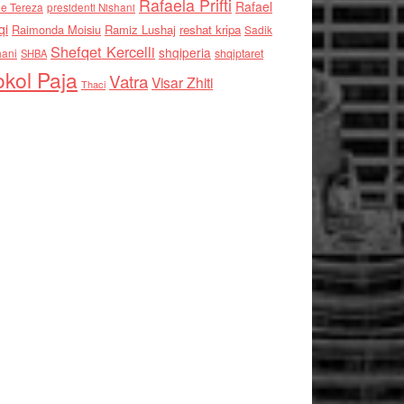
Rafaela Prifti
Rafael
e Tereza
presidenti Nishani
qi
Raimonda Moisiu
Ramiz Lushaj
reshat kripa
Sadik
Shefqet Kercelli
shqiperia
hani
shqiptaret
SHBA
kol Paja
Vatra
Visar Zhiti
Thaci