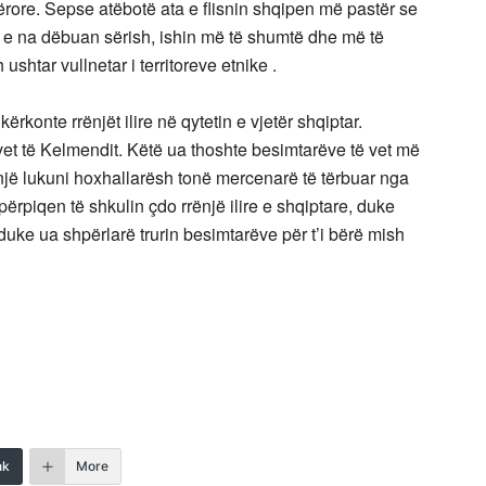
tërore. Sepse atëbotë ata e flisnin shqipen më pastër se
t e na dëbuan sërish, ishin më të shumtë dhe më të
shtar vullnetar i territoreve etnike .
rkonte rrënjët ilire në qytetin e vjetër shqiptar.
vet të Kelmendit. Këtë ua thoshte besimtarëve të vet më
a një lukuni hoxhallarësh tonë mercenarë të tërbuar nga
 përpiqen të shkulin çdo rrënjë ilire e shqiptare, duke
 duke ua shpërlarë trurin besimtarëve për t’i bërë mish
nk
More