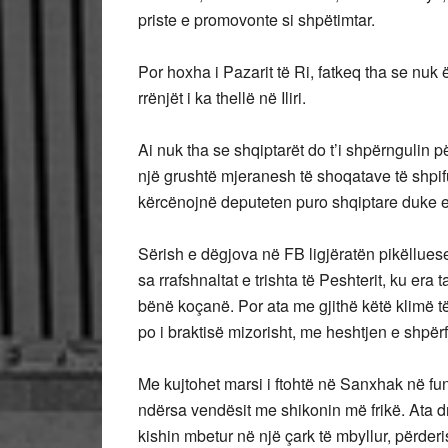
priste e promovonte si shpëtimtar.
Por hoxha i Pazarit të Ri, fatkeq tha se nuk 
rrënjët i ka thellë në Iliri.
Ai nuk tha se shqiptarët do t’i shpërngulin 
një grushtë mjeranesh të shoqatave të shpifu
kërcënojnë deputeten puro shqiptare duke e 
Sërish e dëgjova në FB ligjëratën pikëllues
sa rrafshnaltat e trishta të Peshterit, ku era 
bënë koçanë. Por ata me gjithë këtë klimë t
po i braktisë mizorisht, me heshtjen e shpërf
Me kujtohet marsi i ftohtë në Sanxhak në fund
ndërsa vendësit me shikonin më frikë. Ata 
kishin mbetur në një çark të mbyllur, përder