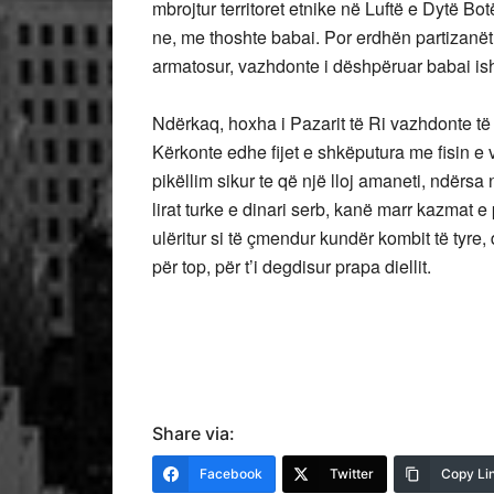
mbrojtur territoret etnike në Luftë e Dytë Bo
ne, me thoshte babai. Por erdhën partizanë
armatosur, vazhdonte i dëshpëruar babai ish u
Ndërkaq, hoxha i Pazarit të Ri vazhdonte të kë
Kërkonte edhe fijet e shkëputura me fisin e 
pikëllim sikur te që një lloj amaneti, ndërs
lirat turke e dinari serb, kanë marr kazmat e
ulëritur si të çmendur kundër kombit të tyre,
për top, për t’i degdisur prapa diellit.
Share via:
Facebook
Twitter
Copy Li