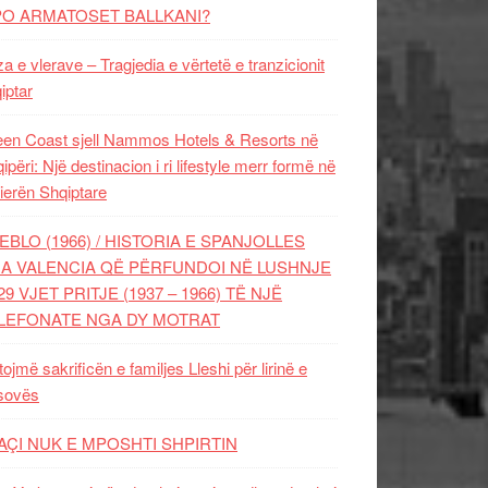
PO ARMATOSET BALLKANI?
za e vlerave – Tragjedia e vërtetë e tranzicionit
iptar
en Coast sjell Nammos Hotels & Resorts në
ipëri: Një destinacion i ri lifestyle merr formë në
ierën Shqiptare
EBLO (1966) / HISTORIA E SPANJOLLES
A VALENCIA QË PËRFUNDOI NË LUSHNJE
29 VJET PRITJE (1937 – 1966) TË NJË
LEFONATE NGA DY MOTRAT
tojmë sakrificën e familjes Lleshi për lirinë e
sovës
AÇI NUK E MPOSHTI SHPIRTIN