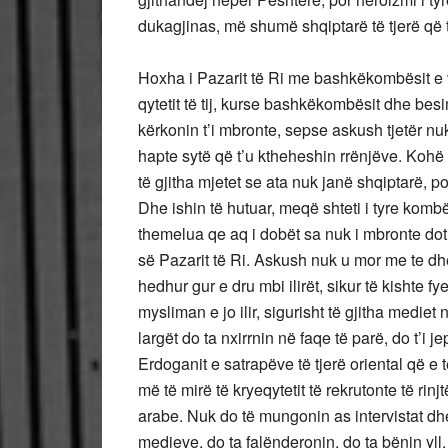
dukagjinas, më shumë shqiptarë të tjerë që t
Hoxha i Pazarit të Ri me bashkëkombësit e vet
qytetit të tij, kurse bashkëkombësit dhe besim
kërkonin t’i mbronte, sepse askush tjetër nu
hapte sytë që t’u ktheheshin rrënjëve. Kohë t
të gjitha mjetet se ata nuk janë shqiptarë, 
Dhe ishin të hutuar, meqë shteti i tyre komb
themelua qe aq i dobët sa nuk i mbronte dot
së Pazarit të Ri. Askush nuk u mor me te dh
hedhur gur e dru mbi ilirët, sikur të kishte f
mysliman e jo ilir, sigurisht të gjitha medie
largët do ta nxirrnin në faqe të parë, do t’i 
Erdoganit e satrapëve të tjerë oriental që e 
më të mirë të kryeqytetit të rekrutonte të rinj
arabe. Nuk do të mungonin as intervistat dh
medieve, do ta falënderonin, do ta bënin yll