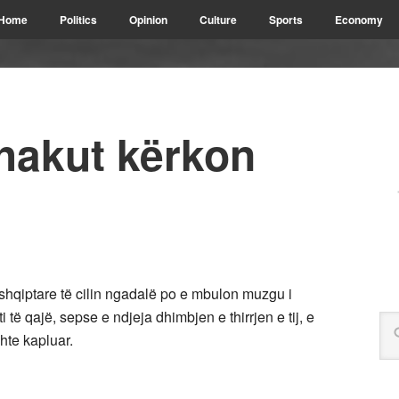
Home
Politics
Opinion
Culture
Sports
Economy
hakut kërkon
 shqiptare të cilin ngadalë po e mbulon muzgu i
të qajë, sepse e ndjeja dhimbjen e thirrjen e tij, e
hte kapluar.