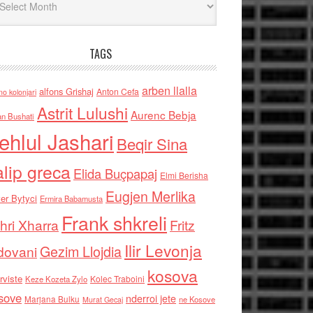
TAGS
arben llalla
alfons Grishaj
Anton Cefa
no kolonjari
Astrit Lulushi
Aurenc Bebja
an Bushati
ehlul Jashari
Beqir Sina
alip greca
Elida Buçpapaj
Elmi Berisha
Eugjen Merlika
er Bytyci
Ermira Babamusta
Frank shkreli
hri Xharra
Fritz
Ilir Levonja
Gezim Llojdia
dovani
kosova
rviste
Kolec Traboini
Keze Kozeta Zylo
sove
nderroi jete
Marjana Bulku
ne Kosove
Murat Gecaj