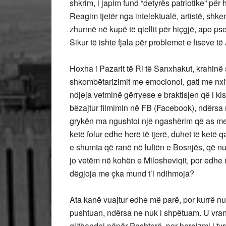
shkrim, i japim fund “detyrës patriotike” pë
Reagim tjetër nga intelektualë, artistë, shk
zhurmë në kupë të qiellit për hiçgjë, apo ps
Sikur të ishte fjala për problemet e fiseve të
Hoxha i Pazarit të Ri të Sanxhakut, krahinë
shkombëtarizimit me emocionoi, gati me nxiti 
ndjeja vetminë gërryese e braktisjen që i ki
bëzajtur filmimin në FB (Facebook), ndërsa
grykën ma ngushtoi një ngashërim që as me v
ketë folur edhe herë të tjerë, duhet të ketë q
e shumta që ranë në luftën e Bosnjës, që nuk is
jo vetëm në kohën e Milosheviqit, por edhe 
dëgjoja me çka mund t’i ndihmoja?
Ata kanë vuajtur edhe më parë, por kurrë nuk
pushtuan, ndërsa ne nuk i shpëtuam. U vranë 
gjithandej nëpër Peshterë, por heroizmi i t