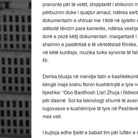
pranonte për të vetët, shqiptarët i shikonin m
përbuznin duke i quajtur arnaut, ndërsa ser
dokumentarin e xhiruar me 1908 në qytetin 
atëbotë lëvizin para kamerës, ndërsa veshje
dorë e zezë këtij dokumentari- margaritarë i
sharmin e pastërtisë e të vërtetësisë filmike
në këtë kurdisje, muzika turke synonte të fal
Ri.
Derisa bluaja në mendje fatin e bashkëkombë
këngë maje krahu ftonin kushërinjtë e tyre
bjeshke: “Ooo Bardhosh Lisi! Zhuja i Ndrecës
për dasmë. Sot ka teknologji shumë të ava
rugovasve e kushërinjve të tyre në Peshter
mes veti.
I kujtoja edhe fjalët e babait tim për luftën