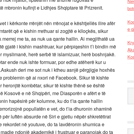
New
ë mbronin kufinjt e Lidhjes Shqiptare të Prizrenit.
bot
Kod
 i kërkonte rrënjët nën rrënojat e kështjellës ilire afër
e g
tarët që e kishin rrethuar si zogjtë e klloçkës, sikur
k merrej me ta, as nuk ua qante hallin. Ai megjithatë ua
Kry
ë gjatë i kishin mashtruar, kur përpiqeshin t’i bindin më
Aka
por myslimanë, herë serbë të islamizuar, herë boshnjakë.
Ko
ëtar ende nuk ishte formuar, por edhe atëherë kur u
.Askush deri me sot nuk i ktheu asnjë përgjigje hoxhës
e problemin që ai nxori në Facebook. Sikur të kishte
yer heronjtë kombëtar, sikur të kishte thënë se është
Kat
t në Kosovë e në Shqipëri, me Diasporën e afërt e të
jepnin hapësirë për kolumne, ku do t’ia qante hallin
terrorizojnë popullatën e vet, do t’ia dhuronin xhaminë
të për luftën absurde në Siri e gjetiu nëpër shkretëtirat
e rekordet në youtuve, do ta lavdëronin shumica e
Ark
, madje ndonjë akademikë i frustruar e paranojak do ta