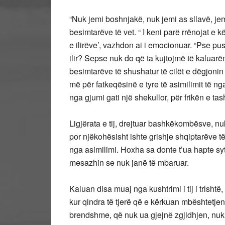
“Nuk jemi boshnjakë, nuk jemi as sllavë, jem
besimtarëve të vet. “ I keni parë rrënojat e kë
e ilirëve’, vazhdon ai i emocionuar. “Pse push
ilir? Sepse nuk do që ta kujtojmë të kaluarën
besimtarëve të shushatur të cilët e dëgjonin
më për fatkeqësinë e tyre të asimilimit të 
nga gjumi gati një shekullor, për frikën e t
Ligjërata e tij, drejtuar bashkëkombësve, nuk
por njëkohësisht ishte grishje shqiptarëve t
nga asimilimi. Hoxha sa donte t’ua hapte s
mesazhin se nuk janë të mbaruar.
Kaluan disa muaj nga kushtrimi i tij i tris
kur qindra të tjerë që e kërkuan mbështetje
brendshme, që nuk ua gjejnë zgjidhjen, nuk 