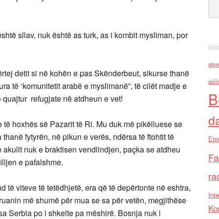
është sllav, nuk është as turk, as i kombit mysliman, por
alba
përtej detit si në kohën e pas Skënderbeut, sikurse thanë
asll
ra të ‘komunitetit arabë e myslimanë”, të cilët madje e
B
quajtur refugjate në atdheun e vet!
d
e të hoxhës së Pazarit të Ri. Mu duk më pikëlluese se
ta thanë fytyrën, në pikun e verës, ndërsa të ftohtit të
Env
ë akullt nuk e braktisen vendlindjen, paçka se atdheu
Fa
illjen e pafalshme.
ra
 të viteve të tetëdhjetë, era që të depërtonte në eshtra,
Inte
druanin më shumë për mua se sa për vetën, megjithëse
Ko
isa Serbia po i shkelte pa mëshirë. Bosnja nuk i