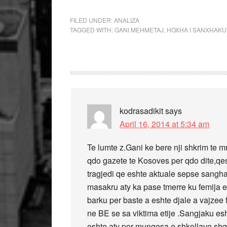
FILED UNDER:
ANALIZA
TAGGED WITH:
GANI MEHMETAJ
,
HOXHA I SANXHAKU
kodrasadikit
says
April 16, 2014 at 5:34 am
Te lumte z.Gani ke bere nji shkrim te m
qdo gazete te Kosoves per qdo dite,qes
tragjedi qe eshte aktuale sepse sanghak
masakru aty ka pase tmerre ku femija e
barku per baste a eshte djale a vajzee f
ne BE se sa viktima etije .Sangjaku es
eshte aty por mungesa e shkollave shqip