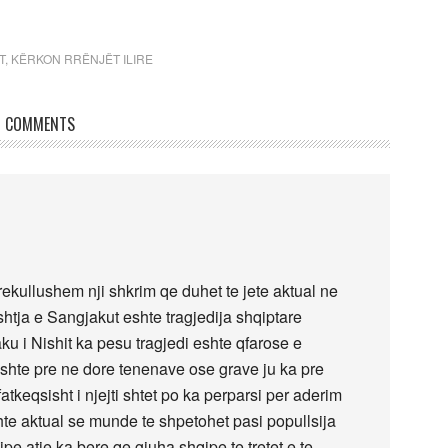
T
,
KËRKON RRËNJËT ILIRE
COMMENTS
rekullushem nji shkrim qe duhet te jete aktual ne
htja e Sangjakut eshte tragjedija shqiptare
u i Nishit ka pesu tragjedi eshte qfarose e
shte pre ne dore tenenave ose grave ju ka pre
atkeqsisht i njejti shtet po ka perparsi per aderim
hte aktual se munde te shpetohet pasi popullsija
e atje ka bere qe gjuha shqipe te tretet e te