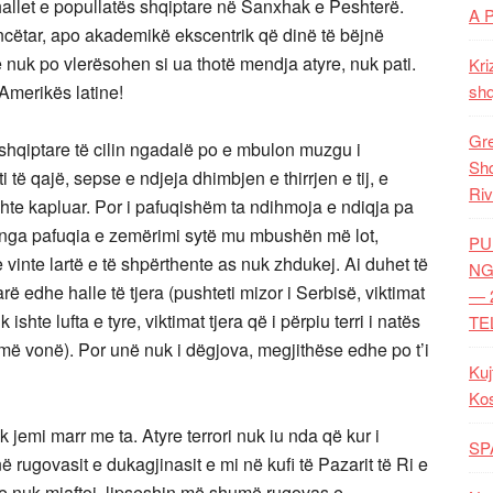
r hallet e popullatës shqiptare në Sanxhak e Peshterë.
A 
encëtar, apo akademikë ekscentrik që dinë të bëjnë
e nuk po vlerësohen si ua thotë mendja atyre, nuk pati.
Kri
 Amerikës latine!
shq
Gre
 shqiptare të cilin ngadalë po e mbulon muzgu i
Shq
të qajë, sepse e ndjeja dhimbjen e thirrjen e tij, e
Riv
shte kapluar. Por i pafuqishëm ta ndihmoja e ndiqja pa
 nga pafuqia e zemërimi sytë mu mbushën më lot,
PU
inte lartë e të shpërthente as nuk zhdukej. Ai duhet të
NG
arë edhe halle të tjera (pushteti mizor i Serbisë, viktimat
— 
hte lufta e tyre, viktimat tjera që i përpiu terri i natës
TE
më vonë). Por unë nuk i dëgjova, megjithëse edhe po t’i
Kuj
Ko
 jemi marr me ta. Atyre terrori nuk iu nda që kur i
SP
rugovasit e dukagjinasit e mi në kufi të Pazarit të Ri e
yre nuk mjaftoi, lipseshin më shumë rugovas e