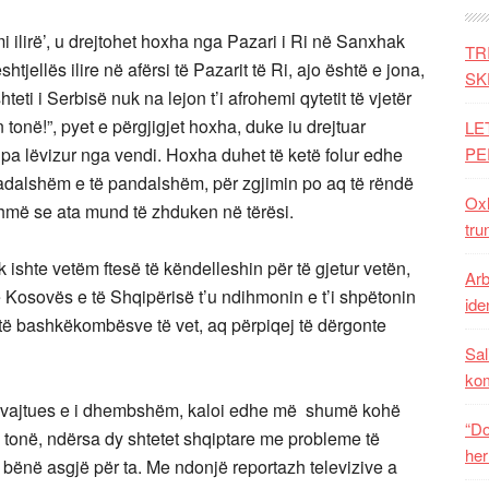
i ilirë’, u drejtohet hoxha nga Pazari i Ri në Sanxhak
TR
shtjellës ilire në afërsi të Pazarit të Ri, ajo është e jona,
SK
teti i Serbisë nuk na lejon t’i afrohemi qytetit të vjetër
 tonë!”, pyet e përgjigjet hoxha, duke iu drejtuar
LE
 pa lëvizur nga vendi. Hoxha duhet të ketë folur edhe
PE
ngadalshëm e të pandalshëm, për zgjimin po aq të rëndë
Oxh
ashmë se ata mund të zhduken në tërësi.
tru
 ishte vetëm ftesë të këndelleshin për të gjetur vetën,
Arb
ë Kosovës e të Shqipërisë t’u ndihmonin e t’i shpëtonin
iden
ytë bashkëkombësve të vet, aq përpiqej të dërgonte
Sal
ko
htë, vajtues e i dhembshëm, kaloi edhe më shumë kohë
“Do
n tonë, ndërsa dy shtetet shqiptare me probleme të
her
bënë asgjë për ta. Me ndonjë reportazh televizive a