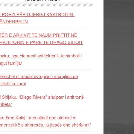
I POEZI PËR GJERGJ KASTRIOTIN-
ËNDERBEUN
TËR E ARKIVIT TE NAUM PRIFTIT NË
RVJETORIN E PARE TE DRAGO SILIQIT
aku, nga elementi arkitektonik te simboli i
ngut familjar
ëreshët si model evropian i mbrojtjes së
titetit kulturor
i Shijaku, “Diego Rivera” shqiptar i artit tonë
mbëtar
m Fred Kalaj, mes altarit dhe atdheut si
meneutikë e shpresës, kujtesës dhe shërbimit”