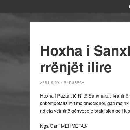
Hoxha i Sanx
rrënjët ilire
APRIL 9, 2014
BY
DGRECA
Hoxha i Pazarit të Ri të Sanxhakut, krahinë
shkombëtarizimit me emocionoi, gati me nxiti 
ndjeja vetminë gërryese e braktisjen që i kis
Nga Gani MEHMETAJ/