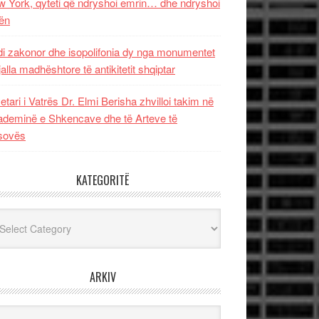
 York, qyteti që ndryshoi emrin… dhe ndryshoi
ën
i zakonor dhe isopolifonia dy nga monumentet
jalla madhështore të antikitetit shqiptar
etari i Vatrës Dr. Elmi Berisha zhvilloi takim në
deminë e Shkencave dhe të Arteve të
sovës
KATEGORITË
egoritë
ARKIV
iv