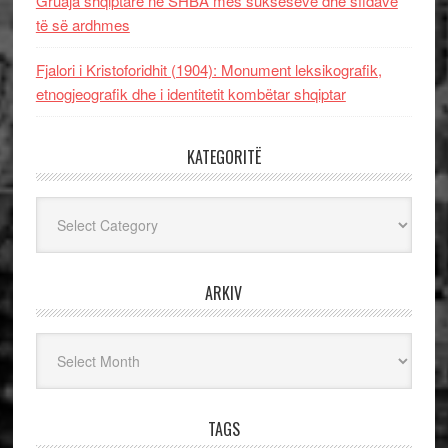
Gruaja shqiptare në SHBA mes sukseseve dhe sfidave
të së ardhmes
Fjalori i Kristoforidhit (1904): Monument leksikografik,
etnogjeografik dhe i identitetit kombëtar shqiptar
KATEGORITË
Kategoritë
ARKIV
Arkiv
TAGS