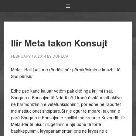
Ilir Meta takon Konsujt
FEBRUARY 19, 2014
BY
DGRECA
Meta: Roli juaj, me rëndësi për përmirësimin e imazhit të
Shqipërisë/
Edhe pse kanë kaluar vetëm pak ditë nga krijimi i saj,
Shoqata e Konsujve të Nderit në Tiranë është mjaft aktive
në harmonizimin e vetëfunksionimit, por edhe në raportet
me institucionet shqiptare.Si një ogur të mbare, takimin e
parë Shoqata e Konsujve e zhvilloi me kreun e Kuvendit, Ilir
Meta.
Për të nisur rrugëtimin e një udhe të fortë
bashkëpunimi, kryeparlamentari priti në kryesinë e