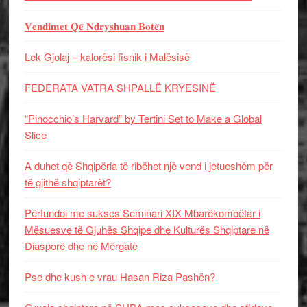
𝐕𝐞𝐧𝐝𝐢𝐦𝐞𝐭 𝐐𝐞̈ 𝐍𝐝𝐫𝐲𝐬𝐡𝐮𝐚𝐧 𝐁𝐨𝐭𝐞̈𝐧
Lek Gjolaj – kalorësi fisnik i Malësisë
FEDERATA VATRA SHPALLË KRYESINË
“Pinocchio’s Harvard” by Tertini Set to Make a Global
Slice
A duhet që Shqipëria të ribëhet një vend i jetueshëm për
të gjithë shqiptarët?
Përfundoi me sukses Seminari XIX Mbarëkombëtar i
Mësuesve të Gjuhës Shqipe dhe Kulturës Shqiptare në
Diasporë dhe në Mërgatë
Pse dhe kush e vrau Hasan Riza Pashën?