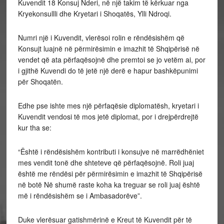
Kuvendit 18 Konsuj Nderi, në një takim të kërkuar nga
Kryekonsullli dhe Kryetari i Shoqatës, Ylli Ndroqi.
Numri një i Kuvendit, vlerësoi rolin e rëndësishëm që
Konsujt luajnë në përmirësimin e imazhit të Shqipërisë në
vendet që ata përfaqësojnë dhe premtoi se jo vetëm ai, por
i gjithë Kuvendi do të jetë një derë e hapur bashkëpunimi
për Shoqatën.
Edhe pse ishte mes një përfaqësie diplomatësh, kryetari i
Kuvendit vendosi të mos jetë diplomat, por i drejpërdrejtë
kur tha se:
“Është i rëndësishëm kontributi i konsujve në marrëdhëniet
mes vendit tonë dhe shteteve që përfaqësojnë. Roli juaj
është me rëndësi për përmirësimin e imazhit të Shqipërisë
në botë Në shumë raste koha ka treguar se roli juaj është
më i rëndësishëm se i Ambasadorëve”.
Duke vlerësuar gatishmërinë e Kreut të Kuvendit për të