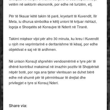
vetëm në sektorin ekonomik, por edhe në turizëm, etj.
Për të fiksuar këtë takim të parë, kryetarit të Kuvendit, Ilir
Meta, iu dhurua simbolika e këtij unioni të krijuar rishtazi,
logoja e Shoqatës së Konsujve të Nderit në Tiranë.
Takimi miqësor vijoi për afro 30 minuta, ku kreu i Kuvendit
u njoh me veprimtarinë e deritanishme të kësaj, por edhe
objektivat e saj në të ardhmen.
Në unison Konsujt shprehën vendosmërinë e tyre për të
dhënë kontribut maksimal në imazhin pozitiv të Shqipërisë
nëpër botë, por nga ana tjeter vlerësuan se duhet bërë
edhe më shumë për të përmirësuar të drejtat dhe
privilegjet e tyre si Konsuj Nderi.
Share via: