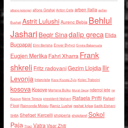
arben llalla
alfons Grishaj
Anton Cefa
asllan
albano kolonjari
Behlul
Astrit Lulushi
Aurenc Bebja
Bushati
Jashari
dalip greca
Beqir Sina
Elida
Buçpapaj
Enver Bytyci
Elmi Berisha
Ermira Babamusta
Frank
Eugjen Merlika
Fahri Xharra
shkreli
Ilir
Gezim Llojdia
Fritz radovani
Levonja
Interviste
Kolec Traboini
Keze Kozeta Zylo
kosova
Kosove
nderroi jete
Marjana Bulku
ne
Murat Gecaj
Rafaela Prifti
Rafael
Nene Tereza
Kosove
presidenti Nishani
Floqi
Raimonda Moisiu
Ramiz Lushaj
reshat kripa
Sadik Elshani
Sokol
Shefqet Kercelli
shqiperia
shqiptaret
SHBA
Paja
Vatra
Visar Zhiti
Thaci