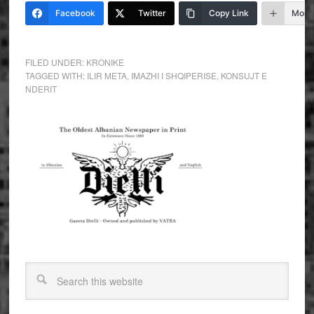
Facebook
Twitter
Copy Link
More
FILED UNDER:
KRONIKE
TAGGED WITH:
ILIR META
,
IMAZHI I SHQIPERISE
,
KONSUJT E
NDERIT