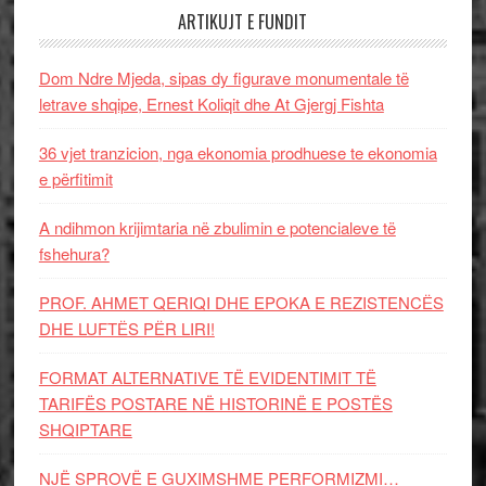
ARTIKUJT E FUNDIT
Dom Ndre Mjeda, sipas dy figurave monumentale të
letrave shqipe, Ernest Koliqit dhe At Gjergj Fishta
36 vjet tranzicion, nga ekonomia prodhuese te ekonomia
e përfitimit
A ndihmon krijimtaria në zbulimin e potencialeve të
fshehura?
PROF. AHMET QERIQI DHE EPOKA E REZISTENCЁS
DHE LUFTЁS PЁR LIRI!
FORMAT ALTERNATIVE TË EVIDENTIMIT TË
TARIFËS POSTARE NË HISTORINË E POSTËS
SHQIPTARE
NJË SPROVË E GUXIMSHME PERFORMIZMI…