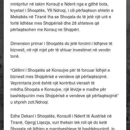
mirëpritur në takim Konsujt e Nderit nga e gjithë bota,
kryetari i Shoqatës, Ylli Ndroqi, i cili përfaqëson shtetin e
Meksikës në Tiranë tha se Shoqata do të jetë një urë e
fortë lidhëse mes Shqipërisë dhe 28 shteteve që
përfaqësohen me Konsuj ne Shqipëri.
Dimension primar i Shoqatës do jetë forcimi i lidhjeve të
biznesit, në një mjet për të shtuar investimet në vendin
tonë.
“Qëllimi i Shoqatës së Konsujve për të forcuar lidhjet e
biznesit mes Shqipërisë e vendeve që përfaqësojmë.
Veprimtaria jonë është një kontribut vlerash të
mëdha.Shoqata e Konsujve, një lëvizje e madhe për
bashkëpunim mes Shqipërisë e vendeve që përfaqësojmë”
u shpreh zoti.Ndroqi.
Edhe Dekani i Shoqatës, Konsulli i Nderit të Austrisë në
Tiranë, Gjergj Liqezja, vuri theksin tek roli që do ketë
Shoqata në lidhjen e marrëveshjeve të bashkëpunimit, jo