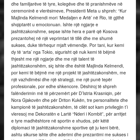
dhe familjarëve të tyre, kolegëve dhe të pranishmëve në
ceremoninë e vlerësimeve, Presidenti Meta u shpreh: “Kur
Majlinda Kelmendi mori ‘Medaljen e Artë’ në Rio, të gjithë
shqiptarët u emocionuan. Ishte një ngjarje e
jashtëzakonshme, sepse ishte hera e parë që Kosova
prezantohej në një veprimtari të tillë dhe me shumë
sukses, duke tërhequr mjaft vëmendje. Por tani, kur kemi
dy të ‘arta’ nga Tokio, sigurisht që nuk kemi të bëjmë
thjesht me një ngjarje dhe me një talent të
jashtëzakonshëm, siç ishte dhe është Majlinda Kelmendi,
por kemi të bëjmë me një projekt të jashtëzakonshëm, me
një vazhdimësi dhe një strategji, me një punë tepër
profesionale, por edhe shkencore. Dëshiroj të shpreh
falënderimin më të përzemërt për D’Istria Krasniqin, për
Nora Gjakovën dhe për Driton Kukën, tre personalitete dhe
kampionë të jashtëzakonshëm, të cilët sot kam privilegjin t’i
vleresoj me Dekoratën e Lartë “Nderi i Kombit”, për arritjet
e tyre madhështore në sportin e xhudos, për këtë
diplomaci të jashtëzakonshme sportive që ju keni bërë,
ashtu sikurse ishte dhe aderimi dhe prezantimi me sukses i