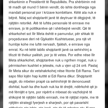
shkarkimin e Presidentit të Republikës. Pra shërbimin më
të madh që mund t’i bënin vendit, do ishte dorëheqja nga
mandati personal por i krizave kombëtare. Këtë ata nuk e
bëjnë. Ndaj sot shqiptarët janë të deytruar të dëgjojnë, të
njëjtën retorikë. Atë të luftës personale të emrave me
emrave, jo të politikanëve që i shërbejnë vendit. Që të
shkarkohet sot Ilir Meta është e pamundur, për shkak të
proçedurave deri në Gjykatën Kushtetuese, pra një vit
humbje kohe me luftë nervash, fjalësh, e emrave nga
emrat. Ku në këtë tabllo shqiptarët janë ca sehirxhinj a
tifozë të thekur palësh, por jo të vetes. Por edhe nëse Ilir
Meta shkarkohet, shqiptarëve nuk u ngrihen rrogat, nuk u
përmisohen kushtet e jetesës, nuk u vjen uji 24 orë. Pastaj
Ilir Meta sikur do vetshakrkohej nëse fitonte Edi Rama. Tani
sapo filloi lojën hap kutitë si Edi Rama dikur. Shqiptarët
asgjë, do mbeten prapë ca sehirxhinjë të denoncuesit
dixhital, kush ka dhe kush nuk ka të drejtë, ndërkohë që jo
më fëmijët e tyre, por nipërit e mbesat do vazhdojnë të
shikojnë të njëjtën tabllo emrash, me të njëjtat mjete, me të
njëjtën strategji fyerjesh e sharjesh, por që pavarisht
gjithçkaje ata ishin, ata janë, ata do të mbeten aty. Kurse