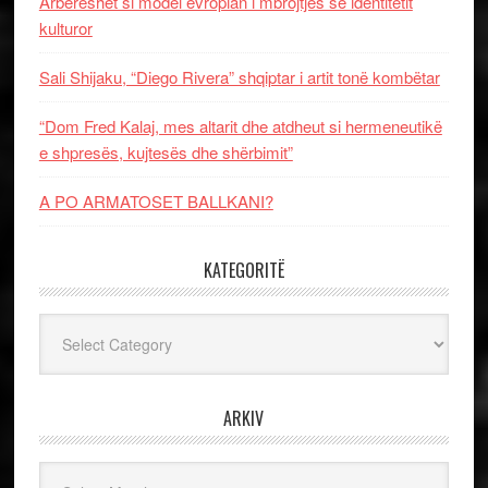
Arbëreshët si model evropian i mbrojtjes së identitetit
kulturor
Sali Shijaku, “Diego Rivera” shqiptar i artit tonë kombëtar
“Dom Fred Kalaj, mes altarit dhe atdheut si hermeneutikë
e shpresës, kujtesës dhe shërbimit”
A PO ARMATOSET BALLKANI?
KATEGORITË
Kategoritë
ARKIV
Arkiv