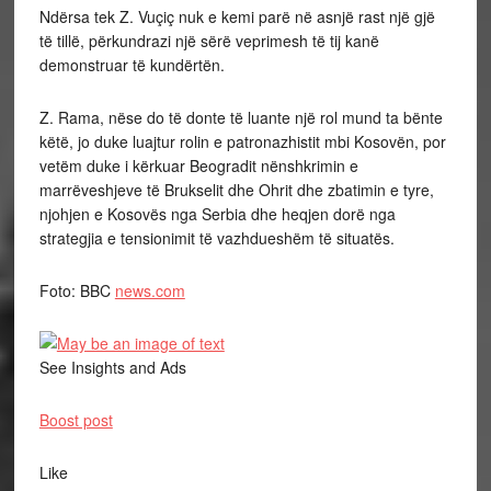
Ndërsa tek Z. Vuçiç nuk e kemi parë në asnjë rast një gjë
të tillë, përkundrazi një sërë veprimesh të tij kanë
demonstruar të kundërtën.
Z. Rama, nëse do të donte të luante një rol mund ta bënte
këtë, jo duke luajtur rolin e patronazhistit mbi Kosovën, por
vetëm duke i kërkuar Beogradit nënshkrimin e
marrëveshjeve të Brukselit dhe Ohrit dhe zbatimin e tyre,
njohjen e Kosovës nga Serbia dhe heqjen dorë nga
strategjia e tensionimit të vazhdueshëm të situatës.
Foto: BBC
news.com
See Insights and Ads
Boost post
Like