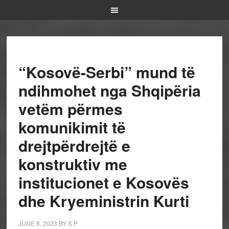
“Kosovë-Serbi” mund të
ndihmohet nga Shqipëria
vetëm përmes
komunikimit të
drejtpërdrejtë e
konstruktiv me
institucionet e Kosovës
dhe Kryeministrin Kurti
JUNE 8, 2023
BY
S P