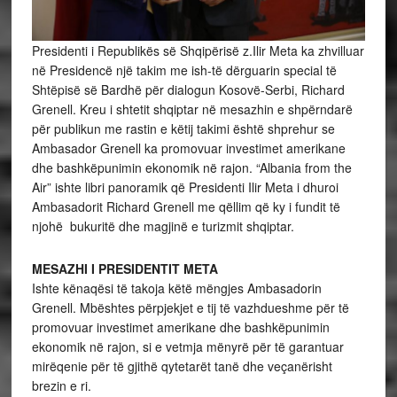
Presidenti i Republikës së Shqipërisë z.Ilir Meta ka zhvilluar
në Presidencë një takim me ish-të dërguarin special të
Shtëpisë së Bardhë për dialogun Kosovë-Serbi, Richard
Grenell. Kreu i shtetit shqiptar në mesazhin e shpërndarë
për publikun me rastin e këtij takimi është shprehur se
Ambasador Grenell ka promovuar investimet amerikane
dhe bashkëpunimin ekonomik në rajon. “Albania from the
Air” ishte libri panoramik që Presidenti Ilir Meta i dhuroi
Ambasadorit Richard Grenell me qëllim që ky i fundit të
njohë bukuritë dhe magjinë e turizmit shqiptar.
MESAZHI I PRESIDENTIT META
Ishte kënaqësi të takoja këtë mëngjes Ambasadorin
Grenell. Mbështes përpjekjet e tij të vazhdueshme për të
promovuar investimet amerikane dhe bashkëpunimin
ekonomik në rajon, si e vetmja mënyrë për të garantuar
mirëqenie për të gjithë qytetarët tanë dhe veçanërisht
brezin e ri.