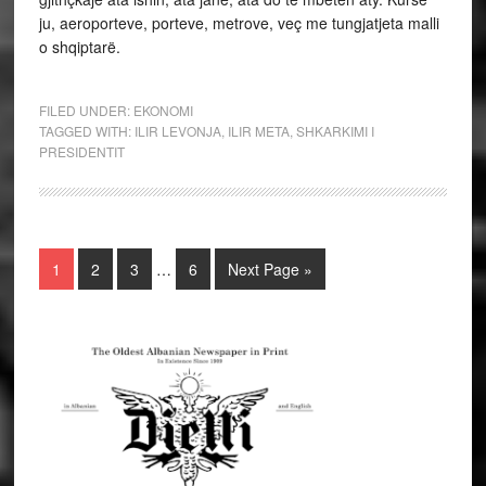
ju, aeroporteve, porteve, metrove, veç me tungjatjeta malli
o shqiptarë.
FILED UNDER:
EKONOMI
TAGGED WITH:
ILIR LEVONJA
,
ILIR META
,
SHKARKIMI I
PRESIDENTIT
1
2
3
…
6
Next Page »