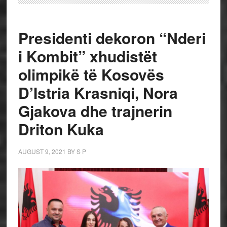
Presidenti dekoron “Nderi
i Kombit” xhudistët
olimpikë të Kosovës
D’Istria Krasniqi, Nora
Gjakova dhe trajnerin
Driton Kuka
AUGUST 9, 2021
BY
S P