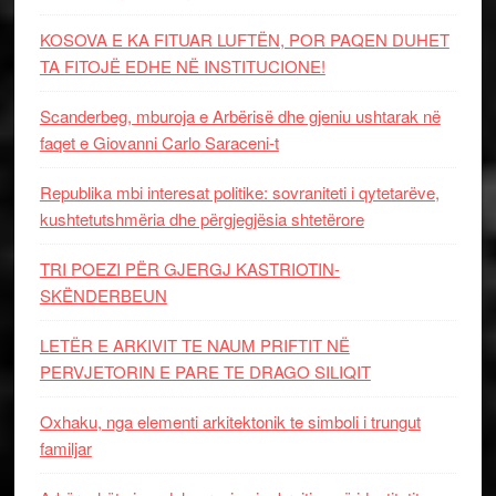
KOSOVA E KA FITUAR LUFTËN, POR PAQEN DUHET
TA FITOJË EDHE NË INSTITUCIONE!
Scanderbeg, mburoja e Arbërisë dhe gjeniu ushtarak në
faqet e Giovanni Carlo Saraceni-t
Republika mbi interesat politike: sovraniteti i qytetarëve,
kushtetutshmëria dhe përgjegjësia shtetërore
TRI POEZI PËR GJERGJ KASTRIOTIN-
SKËNDERBEUN
LETËR E ARKIVIT TE NAUM PRIFTIT NË
PERVJETORIN E PARE TE DRAGO SILIQIT
Oxhaku, nga elementi arkitektonik te simboli i trungut
familjar