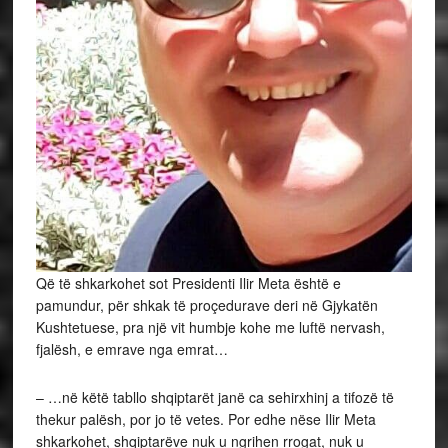
Që të shkarkohet sot Presidenti Ilir Meta është e
pamundur, për shkak të proçedurave deri në Gjykatën
Kushtetuese, pra një vit humbje kohe me luftë nervash,
fjalësh, e emrave nga emrat…
– …në këtë tabllo shqiptarët janë ca sehirxhinj a tifozë të
thekur palësh, por jo të vetes. Por edhe nëse Ilir Meta
shkarkohet, shqiptarëve nuk u ngrihen rrogat, nuk u