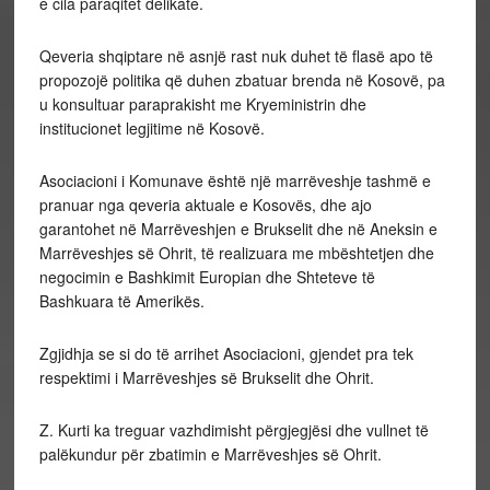
e cila paraqitet delikate.
Qeveria shqiptare në asnjë rast nuk duhet të flasë apo të
propozojë politika që duhen zbatuar brenda në Kosovë, pa
u konsultuar paraprakisht me Kryeministrin dhe
institucionet legjitime në Kosovë.
Asociacioni i Komunave është një marrëveshje tashmë e
pranuar nga qeveria aktuale e Kosovës, dhe ajo
garantohet në Marrëveshjen e Brukselit dhe në Aneksin e
Marrëveshjes së Ohrit, të realizuara me mbështetjen dhe
negocimin e Bashkimit Europian dhe Shteteve të
Bashkuara të Amerikës.
Zgjidhja se si do të arrihet Asociacioni, gjendet pra tek
respektimi i Marrëveshjes së Brukselit dhe Ohrit.
Z. Kurti ka treguar vazhdimisht përgjegjësi dhe vullnet të
palëkundur për zbatimin e Marrëveshjes së Ohrit.