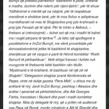
Bumçit që predikoi parreshtur “bashkimin e plotë, urtësinë
e madhe, durimin dhe nderin për njeni-tjetrin”, për të shuar
“hidhënimet e mënitë që na ndajnë, për të respektuar
mendimet e shokëve tanë, për të mos ftohur e ashpërsuar
marrëdhaniet në mes të Shqiptarëve prej çdo krahinash e
prej çdo Fenash që të vijnë.
Për të mirën e Atdheut, –
thekson ai
(nënvizojmë)
– duhet sot që ma i madhi të bahet
5
ma i vogël përpara të tjerëve
”
. Ja këtu një apoftegmë e
pavdekshme e ImZot Bumçit, me vlerë proverbiale për
domosdoshmërinë jetike të bashkimit të shqiptarëve,
shenjtëruar që në vargun e parë të Himnit kombëtar “Rreth
flamurit të përbashkuar”. Vetë shtypi francez i kohës nuk
mungonte të theksonte këtë bashkim nën titullin
“Myslimanë e të krishterë, të bashkuar në një zë në
Shqipëri”.“Delegacioni shqiptar pranë Konferencës së
Paqes, vinte në dukje gazeta “Paris-Midi”, u shtua me dy
anëtarë të rinj. Janë ImZot Bumçi, peshkop i Alessios dhe
anëtar i qeverisë së përkohëshme, dhe Atë Goerges
Fishta, franciskan i Skutarit dhe poet i madh kombëtar
shqiptar. Këta dy delegatë të rinj, që u pritën në audiencë
nga Papa në Romë, morën miratimin e Atit të Shenjtë dhe