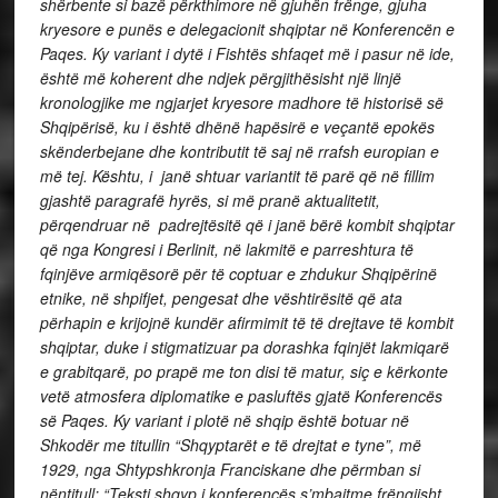
shërbente si bazë përkthimore në gjuhën frënge, gjuha
kryesore e punës e delegacionit shqiptar në Konferencën e
Paqes. Ky variant i dytë i Fishtës shfaqet më i pasur në ide,
është më koherent dhe ndjek përgjithësisht një linjë
kronologjike me ngjarjet kryesore madhore të historisë së
Shqipërisë, ku i është dhënë hapësirë e veçantë epokës
skënderbejane dhe kontributit të saj në rrafsh europian e
më tej. Kështu, i janë shtuar variantit të parë që në fillim
gjashtë paragrafë hyrës, si më pranë aktualitetit,
përqendruar në padrejtësitë që i janë bërë kombit shqiptar
që nga Kongresi i Berlinit, në lakmitë e parreshtura të
fqinjëve armiqësorë për të coptuar e zhdukur Shqipërinë
etnike, në shpifjet, pengesat dhe vështirësitë që ata
përhapin e krijojnë kundër afirmimit të të drejtave të kombit
shqiptar, duke i stigmatizuar pa dorashka fqinjët lakmiqarë
e grabitqarë, po prapë me ton disi të matur, siç e kërkonte
vetë atmosfera diplomatike e pasluftës gjatë Konferencës
së Paqes. Ky variant i plotë në shqip është botuar në
Shkodër me titullin “Shqyptarët e të drejtat e tyne”, më
1929, nga Shtypshkronja Franciskane dhe përmban si
nëntitull: “Teksti shqyp i konferencës s’mbajtme frëngjisht