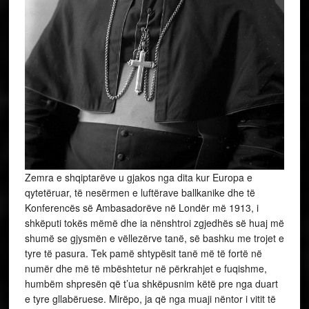
Zemra e shqiptarëve u gjakos nga dita kur Europa e
qytetëruar, të nesërmen e luftërave ballkanike dhe të
Konferencës së Ambasadorëve në Londër më 1913, i
shkëputi tokës mëmë dhe ia nënshtroi zgjedhës së huaj më
shumë se gjysmën e vëllezërve tanë, së bashku me trojet e
tyre të pasura. Tek pamë shtypësit tanë më të fortë në
numër dhe më të mbështetur në përkrahjet e fuqishme,
humbëm shpresën që t’ua shkëpusnim këtë pre nga duart
e tyre gllabëruese. Mirëpo, ja që nga muaji nëntor i vitit të