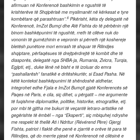
afirmuan në Konferencë bashkimin e ngushtë të
krishterëve të Shqipërisë me myslimanët në kërkesat e tyre
6
kombëtare që parashtruan”.
Pikërisht, këta dy delegatë në
Konferencë, ImZot Bumçi dhe Atë Fishta do të përbënin një
binom bashkëpunimi të ngushtë, rreth të cilëve nuk do
vononin të gumëzhinin e vepronin si përreth një koshereje
bletësh punëtore mori emrash të shquar të Rilindjes
shqiptare, përfaqësues të drejtpërdrejtë të kombit dhe të
diasporës, delegatë nga SHBA-ja, Rumania, Zvicra, Turqia,
Egjipti, etj., duke lënë në bisht e të izoluar do emra
“pashallarësh” fanatikë e dritëshkurtër, si Esad Pasha. Në
këtë kontekst bashkëpunimi të shëndoshë atdhetar,
integrohet edhe Fjala e ImZot Bumçit gjatë Konferencës së
Paqes në Paris, e cila, siç dihet, u përgatit
–
me argumente
të fuqishme diplomatike, politike, historike, etnografike, etj.
por mbi të gjitha me bukuri të veçantë letraro-artistike në
gegërishte të ëmbël
–
nga “Eksperti”, siç mbiquhej ndryshe
me respekt të thellë Ati i Ndritur (Révérend Père) Gjergj
Fishta, patriot i flaktë dhe penë e zjarrtë e orëve të para të
Rilindjes, që do merrte pjesë në Konferencë në cilësinë e