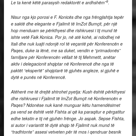
9
Le ta kenë këtë parasysh redaktorët e ardhshëm”
.
Nisur nga kjo porosi e F. Konicës dhe nga frëngjishtja tepër
e saktë dhe elegante e Fjalimit të ImZot Bumçit, për një
hop menduam se përkthyesi dhe rishkruesi i tij mund të
ishte vetë Faik Konica. Por jo, në atë kohë, ai ndodhej në
Itali dhe nuk luajti ndonjë rol të veçantë për Konferencën e
Paqes, duke ia lënë, me sa duket, vendin e “primadonës”
familjare për Konferencën vëllait të tij Mehmetit, anëtar
aktiv i delegacionit shqiptar në Konferencë dhe nga të
paktët “ekspertë” shqiptarë të gjuhës angleze, si gjuhë e
dytë e punës në Konferencë.
Atëherë me të drejtë shtrohet pyetja: Kush është përkthyesi
dhe rishkruesi i Fjalimit të ImZot Bumçit në Konferencën e
Paqes? Ndonëse nuk kanë munguar këtu hamendësimet
pa vend se është vetë Fishta ai që ka paraqitur e përgatitur
edhe tekstin e tij në gjuhën frënge. Jo aspak. Sepse Fishta,
si autor i variantit të dytë shqip të Fjalimit nuk mund të
“tradhtonte” assesi vetveten për të mos i qendruar besnik