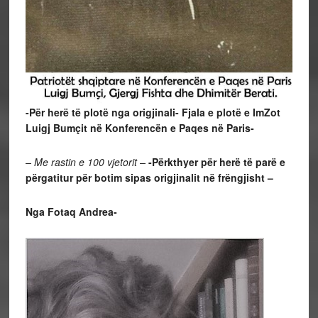
-Për herë të plotë nga origjinali- Fjala e plotë e ImZot
Luigj Bumçit në Konferencën e Paqes në Paris-
– Me rastin e 100 vjetorit –
-Përkthyer për herë të parë e
përgatitur për botim sipas origjinalit në frëngjisht –
Nga Fotaq Andrea-