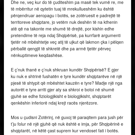
Dhe ne, veç kur do të çuditeshim pa masë tek vumë re, me
të mbërritur në qytetin tuaj të mrekullueshëm ku është
përqendruar aeropagu i botës, se zotëruesit e padrejtë të
territoreve shqiptare, jo vetëm nuk deshën të na kthenin
atë që na takonte me shumë të drejtë, por kishin edhe
pretendime të reja ndaj Shqipërisë, pa kurrfarë argumenti
tjetër në mbështetje veç atij të ujkut që lakmon çka i pëlqen
përballë qengjit të shkretë dhe pa armë tjetër përveç
nënkuptimeve keqdashëse.
E ç’nuk thanë e ç’nuk shkruan kundër Shqipërisë? E gjer
ku nuk e shtrinë fushatën e tyre kundër shqiptarëve në një
pjesë të shtypit që mbështet kauzën e tyre? Madje një nga
autorët e tyre arriti gjer aty sa shkroi e botoi në shumë
gjuhë se edhe fiziologjikisht e biologjikisht, shqiptarët
qenkëshin inferiorë ndaj krejt racës njerëzore.
Mos u çudisni Zotërinj, në guxoj të paraqitem para jush për
t’ju folur në një gjuhë që nuk është e imja, për Shqipërinë e
shqiptarët, në këtë çast suprem kur vendoset fati i botës.