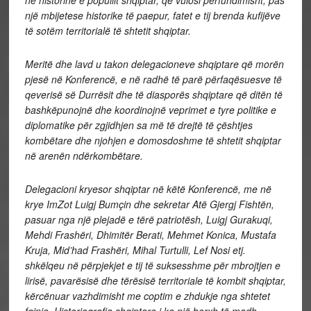
një mbijetese historike të paepur, fatet e tij brenda kufijëve
të sotëm territorialë të shtetit shqiptar.
Meritë dhe lavd u takon delegacioneve shqiptare që morën
pjesë në Konferencë, e në radhë të parë përfaqësuesve të
qeverisë së Durrësit dhe të diasporës shqiptare që ditën të
bashkëpunojnë dhe koordinojnë veprimet e tyre politike e
diplomatike për zgjidhjen sa më të drejtë të çështjes
kombëtare dhe njohjen e domosdoshme të shtetit shqiptar
në arenën ndërkombëtare.
Delegacioni kryesor shqiptar në këtë Konferencë, me në
krye ImZot Luigj Bumçin dhe sekretar Atë Gjergj Fishtën,
pasuar nga një plejadë e tërë patriotësh, Luigj Gurakuqi,
Mehdi Frashëri, Dhimitër Berati, Mehmet Konica, Mustafa
Kruja, Mid’had Frashëri, Mihal Turtulli, Lef Nosi etj.
shkëlqeu në përpjekjet e tij të suksesshme për mbrojtjen e
lirisë, pavarësisë dhe tërësisë territoriale të kombit shqiptar,
kërcënuar vazhdimisht me coptim e zhdukje nga shtetet
fqinje. Historiografia shqiptare i ka një borxh të madh