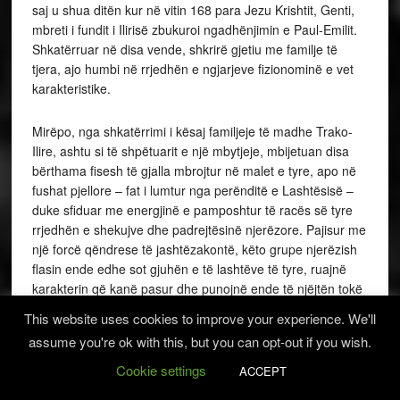
saj u shua ditën kur në vitin 168 para Jezu Krishtit, Genti,
mbreti i fundit i Ilirisë zbukuroi ngadhënjimin e Paul-Emilit.
Shkatërruar në disa vende, shkrirë gjetiu me familje të
tjera, ajo humbi në rrjedhën e ngjarjeve fizionominë e vet
karakteristike.
Mirëpo, nga shkatërrimi i kësaj familjeje të madhe Trako-
Ilire, ashtu si të shpëtuarit e një mbytjeje, mbijetuan disa
bërthama fisesh të gjalla mbrojtur në malet e tyre, apo në
fushat pjellore – fat i lumtur nga perënditë e Lashtësisë –
duke sfiduar me energjinë e pamposhtur të racës së tyre
rrjedhën e shekujve dhe padrejtësinë njerëzore. Pajisur me
një forcë qëndrese të jashtëzakontë, këto grupe njerëzish
flasin ende edhe sot gjuhën e të lashtëve të tyre, ruajnë
karakterin që kanë pasur dhe punojnë ende të njëjtën tokë
që stërgjyshërit e tyre kanë punuar që prej ditëve të para të
This website uses cookies to improve your experience. We'll
Historisë. Ata ndjenë peshën e fuqisë romake dhe
assume you're ok with this, but you can opt-out if you wish.
presionin e botës sllave; barbaria e Azisë u lëshua mbi ta
për më shumë se katër shekuj; por ata nuk humbën asgjë,
Cookie settings
ACCEPT
as unitetin kombëtar, as zakonet e lashta, as idealin e tyre.