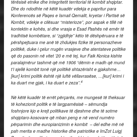
tërësisë etnike dhe integritetit territorial të kombit shqiptar.
Dhe do ndodhte në këtë kuadër vdekja e papritur para
Konferencës së Paqes e Ismail Qemalit, kryetar i Partisë së
Kombit, vdekje e cilësuar “misterioze”, por aspak e tillë në
kontektin e kohës, si dhe vrasja e Esad Pashës në emër të
tradhtisë kombëtare, si “zgjidhje” këto të dëshpëruara e të
përshpejtuara me anë të zhdukjes fizike të personazheve
politikë, duke i çelur rrugën vrasjeve dhe atentateve politike
që do pasonin në vitet ’20 e më tej, kur Faik Konica kishte
paralajmërur tashmë që më 1906 “dëmin e madh që mund
t’i sjellë kombit tonë një politikë shtazërisht e gjakshme…
[kur] krimi politik është një luftë vëllavrasëse, …[kur] krimi i
4
ka duart me gjak, i ka duart e zeza”.
Në këtë kuadër të errët përçarës, me mungesë të theksuar
të kohezionit politik e të largpamësisë
–
sëmundja
foshnjore kjo e krejt politikave të djeshme dhe të sotme
shqiptaro-kosovare që mban peng e në vend numëro
përparimin dhe europianizimin e kombit
–
del edhe më në
pah merita e madhe historike dhe patriotike e ImZot Luigj