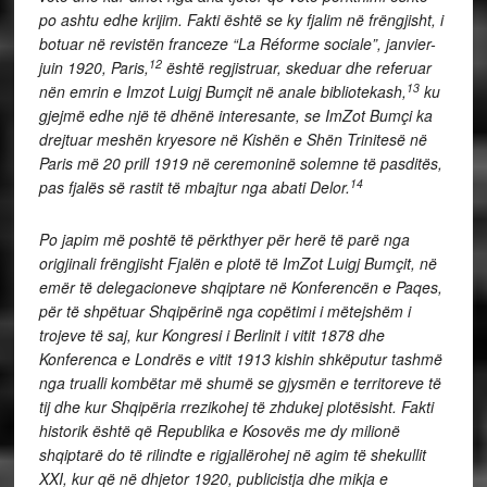
po ashtu edhe krijim. Fakti është se ky fjalim në frëngjisht, i
botuar në revistën franceze “La Réforme sociale”, janvier-
12
juin 1920, Paris,
është regjistruar, skeduar dhe referuar
13
nën emrin e Imzot Luigj Bumçit në anale bibliotekash,
ku
gjejmë edhe një të dhënë interesante, se ImZot Bumçi ka
drejtuar meshën kryesore në Kishën e Shën Trinitesë në
Paris më 20 prill 1919 në ceremoninë solemne të pasditës,
14
pas fjalës së rastit të mbajtur nga abati Delor.
Po japim më poshtë të përkthyer për herë të parë nga
origjinali frëngjisht Fjalën e plotë të ImZot Luigj Bumçit, në
emër të delegacioneve shqiptare në Konferencën e Paqes,
për të shpëtuar Shqipërinë nga copëtimi i mëtejshëm i
trojeve të saj, kur Kongresi i Berlinit i vitit 1878 dhe
Konferenca e Londrës e vitit 1913 kishin shkëputur tashmë
nga trualli kombëtar më shumë se gjysmën e territoreve të
tij dhe kur Shqipëria rrezikohej të zhdukej plotësisht. Fakti
historik është që Republika e Kosovës me dy milionë
shqiptarë do të rilindte e rigjallërohej në agim të shekullit
XXI, kur që në dhjetor 1920, publicistja dhe mikja e