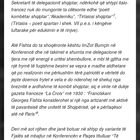
Sekretarit të delegacionit shqiptar, ndërkohë që shtypi italo-
francez nuk do mungonte ta cilësonte edhe “poeti
7
kombëtar shqiptar”,“Akademiku”, “Tirtaiosi shqiptar”
,
(Tirtaios – poeti spartan i shek. VII p.e.s. i këngëve
luftarake për edukimin e të rinjve).
Atë Fishta do ta shoqëronte kështu ImZot Bumçin në
Konferencë dhe në takimet e shumta me delegacione të
tjera me një energji e urtësi shembullore, e mbi të gjitha me
një frymë të fuqishme besimi se vepra e madhe atdhetare
që po realizonin me përkushtim tërë patriotët e vërtetë do
jepte doemos frytet e veta e do nderohej në shekuj nga
breznitë e ardhshme të kombit shqiptar, siç e vinte në dukje
gazeta franceze “La Croix” më 1930 : “Franciskani
Georges Fishta konsiderohet si një nga artizanët më aktivë
të pavarësisë dhe unitetit të Shqipërisë, që e përfaqësoi
8
atë në Paris”
.
Deri më sot njihen dhe janë botuar në shtyp dy variante të
Fjalës së mbajtur në Konferencën e Paqes titulluar “Të