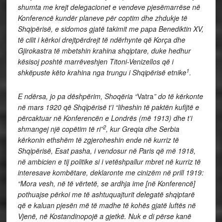
shumta me krejt delegacionet e vendeve pjesëmarrëse në
Konferencë kundër planeve për coptim dhe zhdukje të
Shqipërisë, e sidomos gjatë takimit me papa Benediktin XV,
të cilit i kërkoi drejtpërdrejt të ndërhynte që Korça dhe
Gjirokastra të mbetshin krahina shqiptare, duke hedhur
kësisoj poshtë marrëveshjen Titoni-Venizellos që i
1
shkëpuste këto krahina nga trungu i Shqipërisë etnike
.
E ndërsa, jo pa dëshpërim, Shoqëria “
Vatra
” do të kërkonte
në mars 1920 që Shqipërisë t’i “liheshin të paktën kufijtë e
përcaktuar në Konferencën e Londrës (më 1913) dhe t’i
2
shmangej një copëtim të ri”
, kur Greqia dhe Serbia
kërkonin ethshëm të zgjeroheshin ende në kurriz të
Shqipërisë, Esat pasha, i vendosur në Paris që më 1918,
në ambicien e tij politike si i vetëshpallur mbret në kurriz të
interesave kombëtare, deklaronte me cinizëm në prill 1919:
“Mora vesh, në të vërtetë, se ardhja ime [në Konferencë]
pothuajse përkoi me të ashtuquajturit delegatë shqiptarë
që e kaluan pjesën më të madhe të kohës gjatë luftës në
Vjenë, në Kostandinopojë a gjetkë. Nuk e di përse kanë