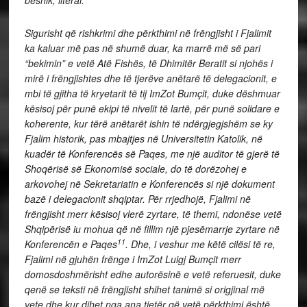
Sigurisht që rishkrimi dhe përkthimi në frëngjisht i Fjalimit
ka kaluar më pas në shumë duar, ka marrë më së pari
“bekimin” e vetë Atë Fishës, të Dhimitër Beratit si njohës i
mirë i frëngjishtes dhe të tjerëve anëtarë të delegacionit, e
mbi të gjitha të kryetarit të tij ImZot Bumçit, duke dëshmuar
kësisoj për punë ekipi të nivelit të lartë, për punë solidare e
koherente, kur tërë anëtarët ishin të ndërgjegjshëm se ky
Fjalim historik, pas mbajtjes në Universitetin Katolik, në
kuadër të Konferencës së Paqes, me një auditor të gjerë të
Shoqërisë së Ekonomisë sociale, do të dorëzohej e
arkovohej në Sekretariatin e Konferencës si një dokument
bazë i delegacionit shqiptar. Për rrjedhojë, Fjalimi në
frëngjisht merr kësisoj vlerë zyrtare, të themi, ndonëse vetë
Shqipërisë iu mohua që në fillim një pjesëmarrje zyrtare në
11
Konferencën e Paqes
. Dhe, i veshur me këtë cilësi të re,
Fjalimi në gjuhën frënge i ImZot Luigj Bumçit merr
domosdoshmërisht edhe autorësinë e vetë referuesit, duke
qenë se teksti në frëngjisht shihet tanimë si origjinal më
vete dhe kur dihet nga ana tjetër që vetë përkthimi është