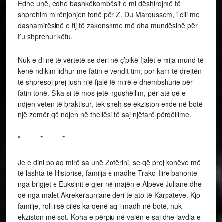
Edhe unë, edhe bashkëkombësit e mi dëshirojmë të
shprehim mirënjohjen tonë për Z. Du Maroussem, i cili me
dashamirësinë e tij të zakonshme më dha mundësinë për
t’u shprehur këtu.
Nuk e di në të vërtetë se deri në ç’pikë fjalët e mija mund të
kenë ndikim lidhur me fatin e vendit tim; por kam të drejtën
të shpresoj prej jush një fjalë të mirë e dhembshurie për
fatin tonë. S’ka si të mos jetë ngushëllim, për atë që e
ndjen veten të braktisur, tek sheh se ekziston ende në botë
një zemër që ndjen në thellësi të saj njëfarë përdëllime.
* * *
Je e dini po aq mirë sa unë Zotërinj, se që prej kohëve më
të lashta të Historisë, familja e madhe Trako-Ilire banonte
nga brigjet e Euksinit e gjer në majën e Alpeve Juliane dhe
që nga malet Akrekerauniane deri te ato të Karpateve. Kjo
familje, roli i së cilës ka qenë aq i madh në botë, nuk
ekziston më sot. Koha e përpiu në valën e saj dhe lavdia e