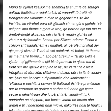
Mund të vijohet kësisoj me shembuj të shumtë që shfaqin
dallime thelbësore redaktoriale të variantit të tretë në
frëngjisht me variantin e dytë të gegënishtes së Atë
Fishtës, ku vërehet para së gjithash shmangia e gjuhës “së
ashpër” apo thënia e gjërave troç, që përbën një ton më të
drejtpërdrejtë akuzues, për t’ia lënë vendin gjuhës së
zbutur e diplomatike. Kështu për Sllavin, ndërsa Fishta e
cilëson si “i kadalshëm e i ngathët, qi, përulë mbi shat der
dje pa nji ukaz të Tzarit të vet autokrat, s’i bahej, të thuesh
as me marrë frymë…”, apo për Grekun – “si ajo skilja e
vjetër – qi gjithmonë si një bimë parasite iu njesh ma të
fortit për me gjallue n’shpinë të tij”, në variantin e tretë
frëngjisht të tëra këto cilësime zhduken për t’ia lënë vendin
një fjalie më koncize e diplomatike dhe konkretisht :
“Historia e pushtimit osman të Ballkanit është e pranishme
për të vërtetuar se grekët e serbët nuk bënë gjë tjetër
veçse u nënshtruan dhe iu përshtatën sundimit turk,
ndërkohë që shqiptari, me besim vetëm në forcën dhe
armët e tij, i ndershëm ndaj miqve, mikpritës ndaj të huajit, i
frikshëm ndaj armiqve që i përbuz pa i urryer, kurrë nuk iu