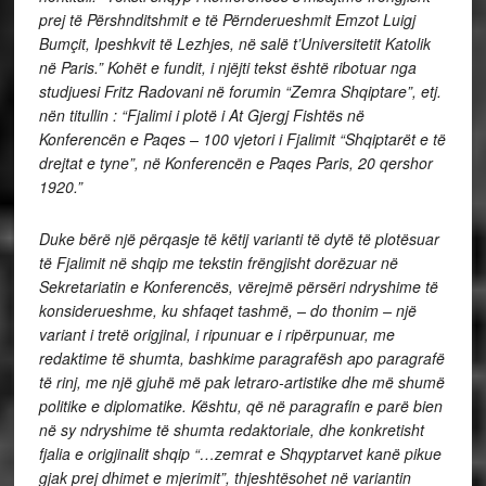
prej të Përshnditshmit e të Përnderueshmit Emzot Luigj
Bumçit, Ipeshkvit të Lezhjes, në salë t’Universitetit Katolik
në Paris.” Kohët e fundit, i njëjti tekst është ribotuar nga
studjuesi Fritz Radovani në forumin “Zemra Shqiptare”, etj.
nën titullin : “Fjalimi i plotë i At Gjergj Fishtës në
Konferencën e Paqes – 100 vjetori i Fjalimit “Shqiptarët e të
drejtat e tyne”, në Konferencën e Paqes Paris, 20 qershor
1920.”
Duke bërë një përqasje të këtij varianti të dytë të plotësuar
të Fjalimit në shqip me tekstin frëngjisht dorëzuar në
Sekretariatin e Konferencës, vërejmë përsëri ndryshime të
konsiderueshme, ku shfaqet tashmë, – do thonim – një
variant i tretë origjinal, i ripunuar e i ripërpunuar, me
redaktime të shumta, bashkime paragrafësh apo paragrafë
të rinj, me një gjuhë më pak letraro-artistike dhe më shumë
politike e diplomatike. Kështu, që në paragrafin e parë bien
në sy ndryshime të shumta redaktoriale, dhe konkretisht
fjalia e origjinalit shqip “…zemrat e Shqyptarvet kanë pikue
gjak prej dhimet e mjerimit”, thjeshtësohet në variantin