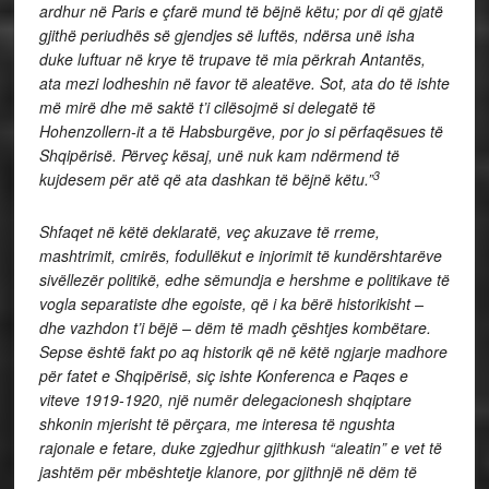
ardhur në Paris e çfarë mund të bëjnë këtu; por di që gjatë
gjithë periudhës së gjendjes së luftës, ndërsa unë isha
duke luftuar në krye të trupave të mia përkrah Antantës,
ata mezi lodheshin në favor të aleatëve. Sot, ata do të ishte
më mirë dhe më saktë t’i cilësojmë si delegatë të
Hohenzollern-it a të Habsburgëve, por jo si përfaqësues të
Shqipërisë. Përveç kësaj, unë nuk kam ndërmend të
3
kujdesem për atë që ata dashkan të bëjnë këtu.”
Shfaqet në këtë deklaratë, veç akuzave të rreme,
mashtrimit, cmirës, fodullëkut e injorimit të kundërshtarëve
sivëllezër politikë, edhe sëmundja e hershme e politikave të
vogla separatiste dhe egoiste, që i ka bërë historikisht –
dhe vazhdon t’i bëjë – dëm të madh çështjes kombëtare.
Sepse është fakt po aq historik që në këtë ngjarje madhore
për fatet e Shqipërisë, siç ishte Konferenca e Paqes e
viteve 1919-1920, një numër delegacionesh shqiptare
shkonin mjerisht të përçara, me interesa të ngushta
rajonale e fetare, duke zgjedhur gjithkush “aleatin” e vet të
jashtëm për mbështetje klanore, por gjithnjë në dëm të