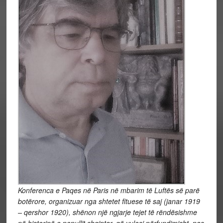
Konferenca e Paqes në Paris në mbarim të Luftës së parë
botërore, organizuar nga shtetet fituese të saj (janar 1919
– qershor 1920), shënon një ngjarje tejet të rëndësishme
në historinë e popullit shqiptar, që vulosi përfundimisht, pas