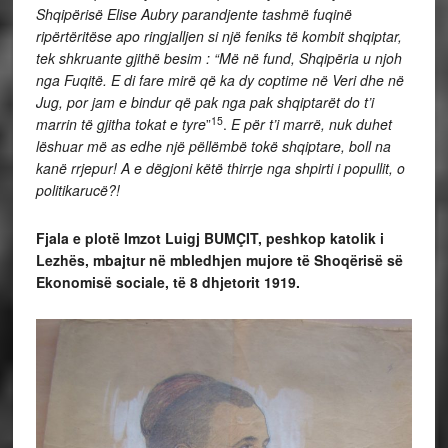
Shqipërisë Elise Aubry parandjente tashmë fuqinë
ripërtëritëse apo ringjalljen si një feniks të kombit shqiptar,
tek shkruante gjithë besim : “Më në fund, Shqipëria u njoh
nga Fuqitë. E di fare mirë që ka dy coptime në Veri dhe në
Jug, por jam e bindur që pak nga pak shqiptarët do t’i
15
marrin të gjitha tokat e tyre
”
.
E për t’i marrë, nuk duhet
lëshuar më as edhe një pëllëmbë tokë shqiptare, boll na
kanë rrjepur! A e dëgjoni këtë thirrje nga shpirti i popullit, o
politikarucë?!
Fjala e plotë Imzot Luigj BUMÇIT, peshkop katolik i
Lezhës, mbajtur në mbledhjen mujore të Shoqërisë së
Ekonomisë sociale, të 8 dhjetorit 1919.