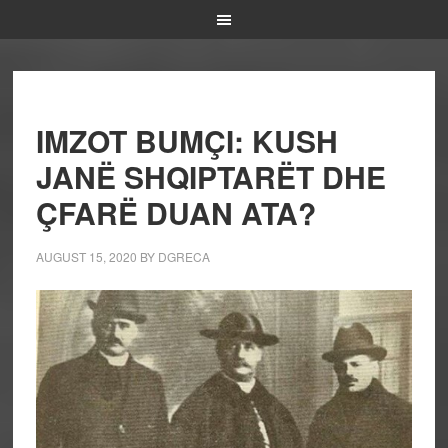
IMZOT BUMÇI: KUSH
JANË SHQIPTARËT DHE
ÇFARË DUAN ATA?
AUGUST 15, 2020
BY
DGRECA