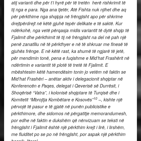
atij varianti dhe për t’i hyrë për të tretën herë rishkrimit të
tij nga e para. Nga ana tjetër, Atë Fishta nuk njihet dhe aq
për përkthime nga shqipja në frëngjisht apo për shkrime
drejtpërdrejt në këtë gjuhë tepër delikate e të saktë. Kur
ndërkohë, nga vetë përqasja midis variantit të dytë shqip të
Fjalimit dhe përkthimit të tij në frëngjisht na del në pah një
penë zanatlliu në të përkthyer e në të shkruar me finesë të
gjuhës frënge. E në këtë rast, ka shumë të ngjarë të jetë,
për mendimin tonë, pena e fuqishme e Mid’hat Frashërit në
ndërtimin e variantit të plotë të tretë të Fjalimit. E
mbështesim këtë hamendësim tonin jo vetëm në faktin se
Mid’hat Frashëri – anëtar aktiv i delegacionit shqiptar në
Konferencën e Paqes, delegat i Qeverisë së Durrësit, i
Shoqërisë “Vatra”, i kolonisë shqiptare të Turqisë dhe i
10
Komitetit “Mbrojtja Kombëtare e Kosovës”
–, kishte një
përvojë të pasur e të gjatë në punën publicistike e
përkthimore, dhe sidomos në përgatitje memorandumesh,
por edhe në faktin e dukshëm që nënvizuam se teksti në
frëngjisht i Fjalimit është një përkthim krejt i lirë, i lirshëm,
me fluiditet po se po në frëngjisht, por aspak një përkthim
besnik, literal.