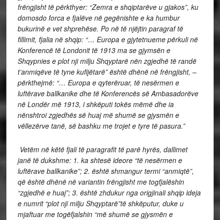
frëngjisht të përkthyer: “Zemra e shqiptarëve u gjakos”, ku
domosdo forca e fjalëve në gegënishte e ka humbur
bukurinë e vet shprehëse. Po në të njëjtin paragraf të
fillimit, fjalia në shqip: “… Europa e gjytetnueme përkuli në
Konferencë të Londonit të 1913 ma se gjymsën e
Shqypnies e plot nji milju Shqyptarë nën zgjedhë të randë
t’anmiqëve të tyne kufijëtarë” është dhënë në frëngjisht, –
përkthejmë: “… Europa e qyterëruar,
të nesërmen e
luftërave ballkanike dhe të Konferencës së Ambasadorëve
në Londër më 1913, i shkëputi tokës mëmë dhe ia
nënshtroi zgjedhës së huaj më shumë se gjysmën e
vëllezërve tanë, së bashku me trojet e tyre të pasura.”
Vetëm në këtë fjali të paragrafit të parë hyrës, dallimet
janë të dukshme: 1. ka shtesë ideore “të nesërmen e
luftërave ballkanike”; 2. është shmangur termi “anmiqtë”,
që është dhënë në variantin frëngjisht me togfjalëshin
“zgjedhë e huaj”; 3. është zhdukur nga origjinali shqip ideja
e numrit “plot nji milju Shqyptarë”të shkëputur, duke u
mjaftuar me togëfjalshin “më shumë se gjysmën e