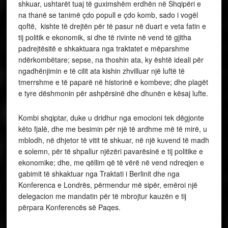
shkuar, ushtarët tuaj të guximshëm erdhën në Shqipëri e
na thanë se tanimë çdo popull e çdo komb, sado i vogël
qoftë, kishte të drejtën për të pasur në duart e veta fatin e
tij politik e ekonomik, si dhe të rivinte në vend të gjitha
padrejtësitë e shkaktuara nga traktatet e mëparshme
ndërkombëtare; sepse, na thoshin ata, ky është ideali për
ngadhënjimin e të cilit ata kishin zhvilluar një luftë të
tmerrshme e të paparë në historinë e kombeve; dhe plagët
e tyre dëshmonin për ashpërsinë dhe dhunën e kësaj lufte.
Kombi shqiptar, duke u dridhur nga emocioni tek dëgjonte
këto fjalë, dhe me besimin për një të ardhme më të mirë, u
mblodh, në dhjetor të vitit të shkuar, në një kuvend të madh
e solemn, për të shpallur njëzëri pavarësinë e tij politike e
ekonomike; dhe, me qëllim që të vërë në vend ndreqjen e
gabimit të shkaktuar nga Traktati i Berlinit dhe nga
Konferenca e Londrës, përmendur më sipër, emëroi një
delegacion me mandatin për të mbrojtur kauzën e tij
përpara Konferencës së Paqes.