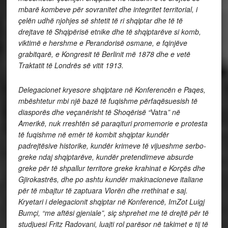
mbarë kombeve për sovranitet dhe integritet territorial, i
çelën udhë njohjes së shtetit të ri shqiptar dhe të të
drejtave të Shqipërisë etnike dhe të shqiptarëve si komb,
viktimë e hershme e Perandorisë osmane, e fqinjëve
grabitqarë, e Kongresit të Berlinit më 1878 dhe e vetë
Traktatit të Londrës së vitit 1913.
Delegacionet kryesore shqiptare në Konferencën e Paqes,
mbështetur mbi një bazë të fuqishme përfaqësuesish të
diasporës dhe veçanërisht të Shoqërisë “
Vatra
” në
Amerikë, nuk rreshtën së paraqituri promemorie e protesta
të fuqishme në emër të kombit shqiptar kundër
padrejtësive historike, kundër krimeve të vijueshme serbo-
greke ndaj shqiptarëve, kundër pretendimeve absurde
greke për të shpallur territore greke krahinat e Korçës dhe
Gjirokastrës, dhe po ashtu kundër makinacioneve italiane
për të mbajtur të zaptuara Vlorën dhe rrethinat e saj.
Kryetari i delegacionit shqiptar në Konferencë, ImZot Luigj
Bumçi, “me aftësi gjeniale”, siç shprehet me të drejtë për të
studjuesi Fritz Radovani, luajti rol parësor në takimet e tij të