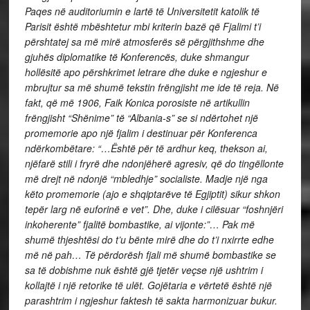
Paqes në auditoriumin e lartë të Universitetit katolik të
Parisit është mbështetur mbi kriterin bazë që Fjalimi t’i
përshtatej sa më mirë atmosferës së përgjithshme dhe
gjuhës diplomatike të Konferencës, duke shmangur
hollësitë apo përshkrimet letrare dhe duke e ngjeshur e
mbrujtur sa më shumë tekstin frëngjisht me ide të reja. Në
fakt, që më 1906, Faik Konica porosiste në artikullin
frëngjisht “Shënime” të “Albania-s” se si ndërtohet një
promemorie apo një fjalim i destinuar për Konferenca
ndërkombëtare: “…Është për të ardhur keq, thekson ai,
njëfarë stili i fryrë dhe ndonjëherë agresiv, që do tingëllonte
më drejt në ndonjë “mbledhje” socialiste. Madje një nga
këto promemorie (ajo e shqiptarëve të Egjiptit) sikur shkon
tepër larg në euforinë e vet”. Dhe, duke i cilësuar “foshnjëri
inkoherente” fjalitë bombastike, ai vijonte:”… Pak më
shumë thjeshtësi do t’u bënte mirë dhe do t’i nxirrte edhe
më në pah… Të përdorësh fjali më shumë bombastike se
sa të dobishme nuk është gjë tjetër veçse një ushtrim i
kollajtë i një retorike të ulët. Gojëtaria e vërtetë është një
parashtrim i ngjeshur faktesh të sakta harmonizuar bukur.