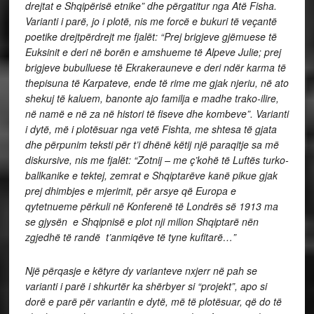
drejtat e Shqipërisë etnike” dhe përgatitur nga Atë Fisha.
Varianti i parë, jo i plotë, nis me forcë e bukuri të veçantë
poetike drejtpërdrejt me fjalët: “Prej brigjeve gjëmuese të
Euksinit e deri në borën e amshueme të Alpeve Julie; prej
brigjeve bubulluese të Ekrakerauneve e deri ndër karma të
thepisuna të Karpateve, ende të rime me gjak njeriu, në ato
shekuj të kaluem, banonte ajo familja e madhe trako-ilire,
në namë e në za në histori të fiseve dhe kombeve”. Varianti
i dytë, më i plotësuar nga vetë Fishta, me shtesa të gjata
dhe përpunim teksti për t’i dhënë këtij një paraqitje sa më
diskursive, nis me fjalët: “Zotnij – me ç’kohë të Luftës turko-
ballkanike e tektej, zemrat e Shqiptarëve kanë pikue gjak
prej dhimbjes e mjerimit, për arsye që Europa e
qytetnueme përkuli në Konferenë të Londrës së 1913 ma
se gjysën e Shqipnisë e plot nji milion Shqiptarë nën
zgjedhë të randë t’anmiqëve të tyne kufitarë…”
Një përqasje e këtyre dy varianteve nxjerr në pah se
varianti i parë i shkurtër ka shërbyer si “projekt”, apo si
dorë e parë për variantin e dytë, më të plotësuar, që do të