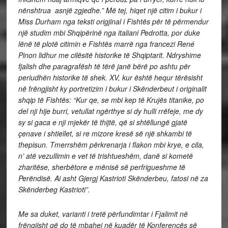
nënshtrua asnjë zgjedhe.” Më tej, hiqet një citim i bukur i
Miss Durham nga teksti origjinal i Fishtës për të përmendur
një studim mbi Shqipërinë nga italiani Pedrotta, por duke
lënë të plotë citimin e Fishtës marrë nga francezi René
Pinon lidhur me cilësitë historike të Shqiptarit. Ndryshime
fjalish dhe paragrafësh të tërë janë bërë po ashtu për
periudhën historike të shek. XV, kur është hequr tërësisht
në frëngjisht ky portretizim i bukur i Skënderbeut i originalit
shqip të Fishtës: “Kur qe, se mbi kep të Krujës titanike, po
del nji hije burri, vetullat ngërthye si dy hulli rrëfeje, me dy
sy si gaca e nji mjekër të thijtë, që si shtëllungë gjatë
çenave i shtiellet, si re mizore kresë së një shkambi të
thepisun. Tmerrshëm përkrenarja i flakon mbi krye, e cila,
n’ atë vezullimin e vet të trishtueshëm, danë si kometë
zharitëse, sherbëtore e mënisë së perfrigueshme të
Perëndisë. Ai asht Gjergj Kastrioti Skënderbeu, fatosi në za
Skënderbeg Kastrioti”.
Me sa duket, varianti i tretë përfundimtar i Fjalimit në
frëngjisht që do të mbahej në kuadër të Konferencës së