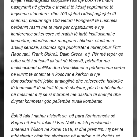
pasqyrimit në gjerësi e thellësi të kësaj veprimtarie të
fuqishme atdhetare, dhe 100 vjetori i kësaj ngjarjeje të
shënuar, pasuar nga 100 vjetori i Kongresit të Lushnjës
përbënin rastin më të mirë për organizimin e një
konference shkencore në rrafsh të lartë institucional e
kombëtar, ndonëse nuk munguan shkrime, studime e
artikuj seriozë, sidomos nga publicistët e mirënjohur Fritz
Radovani, Frank Shkreli, Dalip Greca, etj. Për më tepër që
edhe vetë konteksti aktual në Kosovë, përballur me
makinacionet politike dhe rivendikimet e përhershme serbe
në kurriz të shtetit të ri kosovar e kërkon si një
domosdoshmëri jetike analogjinë dhe referencën historike
të themelimit të shtetit të parë shqiptar, për t’u mbështetur
në mësimet e tij se si mbrohet me dashuri të shenjtë dhe
dinjitet kombëtar çdo pëllëmbë trualli kombëtar.
Është fakt i njohur historik se, që para Konferencës së
Paqes në Paris, takimi i Fan Nolit me ish presidentin
amerikan Wilson në korrik 1918, si dhe premtimi i tij për të
mbështetur çështjen shqiptare në kuadrin e të drejtës së