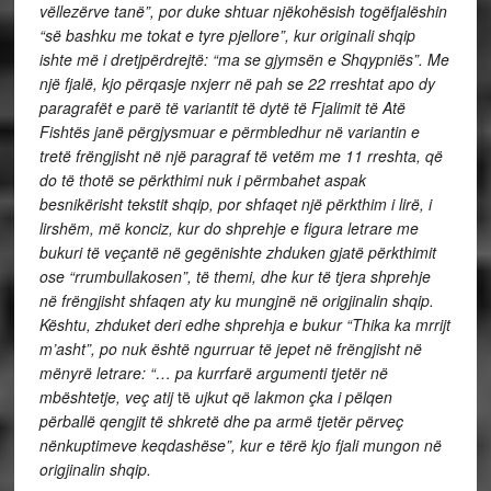
vëllezërve tanë”, por duke shtuar njëkohësish togëfjalëshin
“së bashku me tokat e tyre pjellore”, kur originali shqip
ishte më i dretjpërdrejtë: “ma se gjymsën e Shqypniës”. Me
një fjalë, kjo përqasje nxjerr në pah se 22 rreshtat apo dy
paragrafët e parë të variantit të dytë të Fjalimit të Atë
Fishtës janë përgjysmuar e përmbledhur në variantin e
tretë frëngjisht në një paragraf të vetëm me 11 rreshta, që
do të thotë se përkthimi nuk i përmbahet aspak
besnikërisht tekstit shqip, por shfaqet një përkthim i lirë, i
lirshëm, më konciz, kur do shprehje e figura letrare me
bukuri të veçantë në gegënishte zhduken gjatë përkthimit
ose “rrumbullakosen”, të themi, dhe kur të tjera shprehje
në frëngjisht shfaqen aty ku mungjnë në origjinalin shqip.
Kështu, zhduket deri edhe shprehja e bukur “Thika ka mrrijt
m’asht”, po nuk është ngurruar të jepet në frëngjisht në
mënyrë letrare: “… pa kurrfarë argumenti tjetër në
mbështetje, veç atij
të
ujkut që lakmon çka i pëlqen
përballë qengjit të shkretë dhe pa armë tjetër përveç
nënkuptimeve keqdashëse”, kur e tërë kjo fjali mungon në
origjinalin shqip.