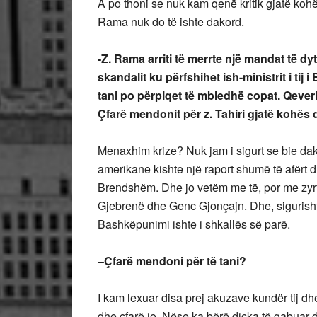
A po thoni se nuk kam qenë kritik gjatë kohë
Rama nuk do të ishte dakord.
-Z. Rama arriti të merrte një mandat të dy
skandalit ku përfshihet ish-ministrit i tij i 
tani po përpiqet të mbledhë copat. Qeveri
Çfarë mendonit për z. Tahiri gjatë kohës
Menaxhim krize? Nuk jam i sigurt se bie da
amerikane kishte një raport shumë të afërt 
Brendshëm. Dhe jo vetëm me të, por me zyrtarë
Gjebrenë dhe Genc Gjonçajn. Dhe, sigurisht, t
Bashkëpunimi ishte i shkallës së parë.
–
Çfarë mendoni për të tani?
I kam lexuar disa prej akuzave kundër tij dh
dhe çfarë jo. Nëse ka bërë diçka të gabuar d