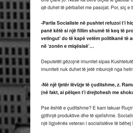
që duhet të përballet me pasojat. Por, siç e t
-Partia Socialiste në pushtet refuzoi t’i hi
panë këtë si një fillim shumë të keq të pro
vetingut’ do të kapë vetëm politikanë të 
në ‘zonën e miqësisë’…
Deputetët gëzojnë imunitet sipas Kushtetutë
imuniteti nuk duhet të jetë mburojë nga heti
-Në një tjetër lëvizje të çuditshme, z. Ra
(në fakt, ai pëlqen t’i drejtohesh me sho
Pse është e çuditshme? E kam takuar Ruçin 
gjithnjë produktive dhe të sjellshme. Socia
një ligjvënës veteran i socialistëve të bëhej