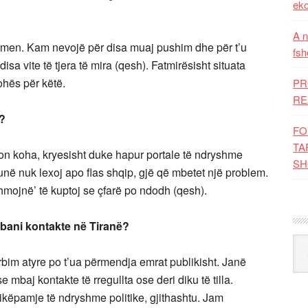
eko
A n
rdhmen. Kam nevojë për disa muaj pushim dhe për t’u
fsh
a vite të tjera të mira (qesh). Fatmirësisht situata
ohës për këtë.
PR
RE
i?
FO
TA
 koha, kryesisht duke hapur portale të ndryshme
SH
 unë nuk lexoj apo flas shqip, gjë që mbetet një problem.
mojnë’ të kuptoj se çfarë po ndodh (qesh).
 mbani kontakte në Tiranë?
Kat
bim atyre po t’ua përmendja emrat publikisht. Janë
 mbaj kontakte të rregullta ose deri diku të tilla.
këpamje të ndryshme politike, gjithashtu. Jam