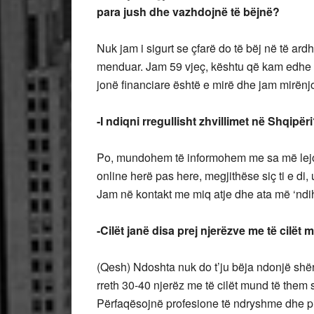
para jush dhe vazhdojnë të bëjnë?
Nuk jam i sigurt se çfarë do të bëj në të a
menduar. Jam 59 vjeç, kështu që kam edhe dis
jonë financiare është e mirë dhe jam mirënj
-I ndiqni rregullisht zhvillimet në Shqipër
Po, mundohem të informohem me sa më lejon
online herë pas here, megjithëse siç ti e di,
Jam në kontakt me miq atje dhe ata më ‘ndih
-Cilët janë disa prej njerëzve me të cilët
(Qesh) Ndoshta nuk do t’ju bëja ndonjë shër
rreth 30-40 njerëz me të cilët mund të them se
Përfaqësojnë profesione të ndryshme dhe pi