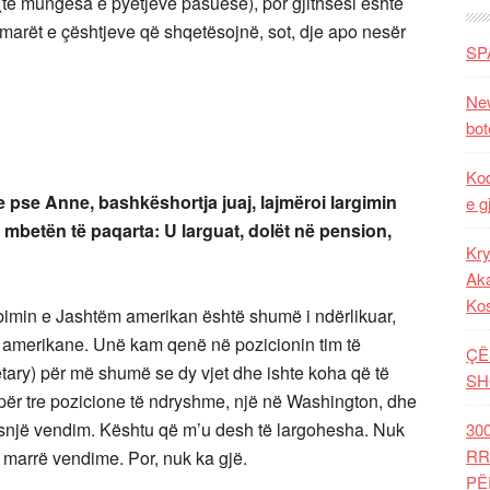
 (te mungesa e pyetjeve pasuese), por gjithsesi është
marët e çështjeve që shqetësojnë, sot, dje apo nesër
SP
New
bot
Kod
e pse Anne, bashkëshortja juaj, lajmëroi largimin
e g
a mbetën të paqarta: U larguat, dolët në pension,
Kry
Aka
Ko
bimin e Jashtëm amerikan është shumë i ndërlikuar,
ë amerikane. Unë kam qenë në pozicionin tim të
ÇË
ary) për më shumë se dy vjet dhe ishte koha që të
SH
për tre pozicione të ndryshme, një në Washington, dhe
 asnjë vendim. Kështu që m’u desh të largohesha. Nuk
30
RR
marrë vendime. Por, nuk ka gjë.
PË