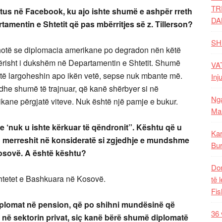
TR
atus në Facebook, ku ajo ishte shumë e ashpër rreth
DA
amentin e Shtetit që pas mbërritjes së z. Tillerson?
SH
thotë se diplomacia amerikane po degradon nën këtë
ërisht i dukshëm në Departamentin e Shtetit. Shumë
VAT
a të largoheshin apo ikën vetë, sepse nuk mbante më.
Inj
he shumë të trajnuar, që kanë shërbyer si në
Nga
ane përgjatë viteve. Nuk është një pamje e bukur.
Mal
se ‘nuk u ishte kërkuar të qëndronit”. Kështu që u
Kar
 po merreshit në konsideratë si zgjedhje e mundshme
Bur
osovë. A është kështu?
Dom
Shtetet e Bashkuara në Kosovë.
të 
Fis
ë diplomat në pension, që po shihni mundësinë që
36 
i në sektorin privat, siç kanë bërë shumë diplomatë