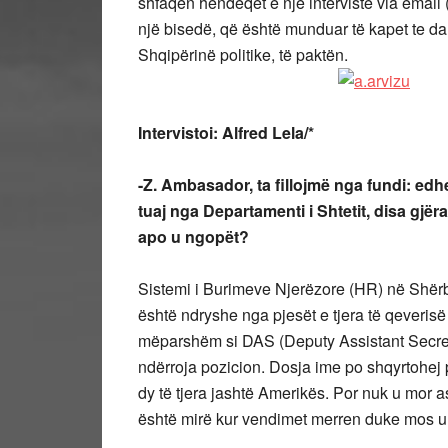
shfaqen hendeqet e një interviste via email
një bisedë, që është munduar të kapet te da
Shqipërinë politike, të paktën.
Intervistoi: Alfred Lela/*
-Z. Ambasador, ta fillojmë nga fundi: edh
tuaj nga Departamenti i Shtetit, disa gjër
apo u ngopët?
Sistemi i Burimeve Njerëzore (HR) në Shër
është ndryshe nga pjesët e tjera të qeveris
mëparshëm si DAS (Deputy Assistant Secret
ndërroja pozicion. Dosja ime po shqyrtohej 
dy të tjera jashtë Amerikës. Por nuk u mor
është mirë kur vendimet merren duke mos u 