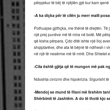
përpjekur të bëj të njëjtën gjë kur kam qenë
-A ka diçka për të cilën ju merr malli po
Pothuajse gjithçka, me thënë të drejtën. Të
një prej punëve më të mira në botë. Më pël
që kisha përpara. Çdo ditë ishte një lloj av
shqiptarëve, dhe ata të bëjnë të ndihesh i 
në një të nesërme më të mirë. Dhe Shtetet 
-Cila është gjëja që të mungon më pak n
Ndoshta cinizmi dhe hipokrizia. Sigurisht të 
-Mendoj se mund të flisni më lirshëm tani
Shërbimit të Jashtëm. A do të thotë kjo 