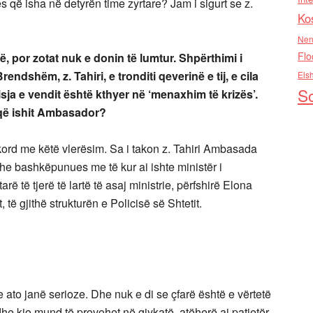
s që isha në detyrën time zyrtare? Jam i sigurt se z.
Ko
Nen
Flo
të, por zotat nuk e donin të lumtur. Shpërthimi i
Brendshëm, z. Tahiri, e tronditi qeverinë e tij, e cila
Els
So
sja e vendit është kthyer në ‘menaxhim të krizës’.
 që ishit Ambasador?
kord me këtë vlerësim. Sa i takon z. Tahiri Ambasada
dhe bashkëpunues me të kur ai ishte ministër i
 të tjerë të lartë të asaj ministrie, përfshirë Elona
ë gjithë strukturën e Policisë së Shtetit.
e ato janë serioze. Dhe nuk e di se çfarë është e vërtetë
he kjo mund të provohet në gjykatë, atëherë ai patjetër