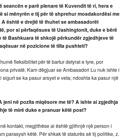
 seancën e parë plenare të Kuvendit të ri, hera e
ëtë si mënyrën e tij për të shprehur mosdakordësi me
 A është e drejtë të thuhet se ambasadorët
ë, por si përfaqësues të Uashingtonit, duke e bërë
ve të Bashkuara të shkojë përkundër zgjedhjeve të
faqësuar në pozicione të tilla pushteti?
 fleksibilitet për të bartur detyrat e tyre, por
ersona privatë. Kam dëgjuar se Ambasadori Lu nuk ishte i
sigurt se ka pasur arsyet e veta; ndoshta ka pasur një
 jeni në pozita miqësore me të? A ishte ai zgjedhja
dhje të mirë duke e pranuar këtë post?
ë kontakt, megjithëse ai është gjithnjë një person i
 parasysh këtë. Për shkak të staturës së tij politike, z.