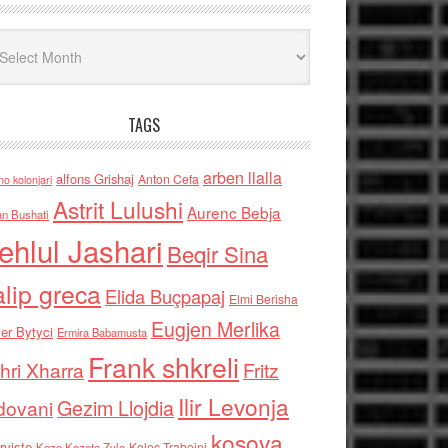
iv
TAGS
arben llalla
alfons Grishaj
Anton Cefa
no kolonjari
Astrit Lulushi
Aurenc Bebja
an Bushati
ehlul Jashari
Beqir Sina
alip greca
Elida Buçpapaj
Elmi Berisha
Eugjen Merlika
er Bytyci
Ermira Babamusta
Frank shkreli
hri Xharra
Fritz
Ilir Levonja
Gezim Llojdia
dovani
kosova
rviste
Kolec Traboini
Keze Kozeta Zylo