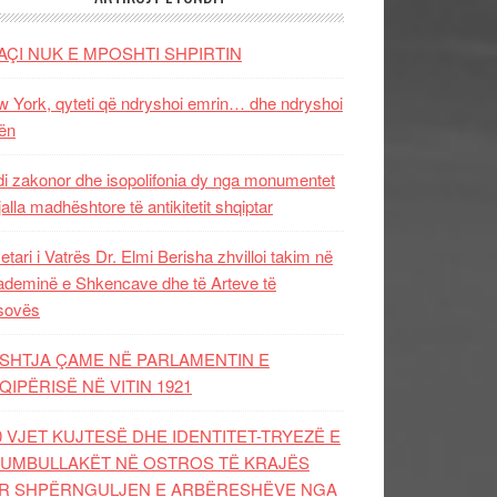
AÇI NUK E MPOSHTI SHPIRTIN
 York, qyteti që ndryshoi emrin… dhe ndryshoi
ën
i zakonor dhe isopolifonia dy nga monumentet
jalla madhështore të antikitetit shqiptar
etari i Vatrës Dr. Elmi Berisha zhvilloi takim në
deminë e Shkencave dhe të Arteve të
sovës
SHTJA ÇAME NË PARLAMENTIN E
QIPËRISË NË VITIN 1921
0 VJET KUJTESË DHE IDENTITET-TRYEZË E
UMBULLAKËT NË OSTROS TË KRAJËS
R SHPËRNGULJEN E ARBËRESHËVE NGA