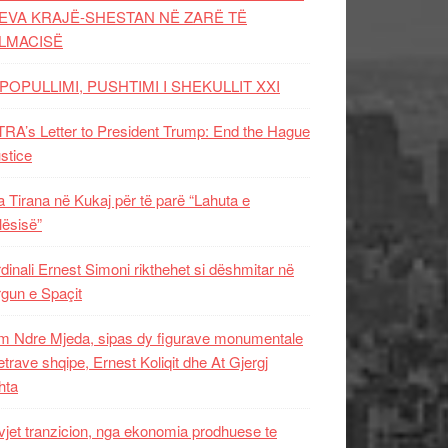
EVA KRAJË-SHESTAN NË ZARË TË
LMACISË
POPULLIMI, PUSHTIMI I SHEKULLIT XXI
RA’s Letter to President Trump: End the Hague
ustice
 Tirana në Kukaj për të parë “Lahuta e
ësisë”
dinali Ernest Simoni rikthehet si dëshmitar në
gun e Spaçit
 Ndre Mjeda, sipas dy figurave monumentale
letrave shqipe, Ernest Koliqit dhe At Gjergj
hta
vjet tranzicion, nga ekonomia prodhuese te