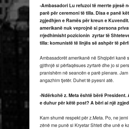
-Ambasadori Lu refuzoi të merrte pjesë në
parë për ceremoni të tilla. Disa e panë k
zgjedhjen e Ramës për kreun e Kuvendit.
amerikanë nuk veprojnë si persona privat
rrjedhimisht pozicionin zyrtar të Shtete
tilla: komunistë të linjës së ashpër të për
Ambasadorët amerikanë në Shqipëri kanë shumë
gjithnjë si përfaqësues zyrtarë dhe jo si p
pranishëm në seancën e parë plenare. Jam i 
angazhim tjetër. Duhet të pyesni atë.
-Ndërkohë z. Meta është bërë President. A
e duhur për këtë post? A bëri ai një zgje
Kam shumë respekt për z.Meta. Po, ne jemi n
zënë me punë si Kryetar Shteti dhe unë e kam