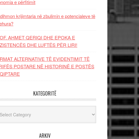
nomia e përfitimit
dihmon krijimtaria në zbulimin e potencialeve të
ehura?
OF. AHMET QERIQI DHE EPOKA E
ZISTENCЁS DHE LUFTЁS PЁR LIRI!
RMAT ALTERNATIVE TË EVIDENTIMIT TË
RIFËS POSTARE NË HISTORINË E POSTËS
QIPTARE
KATEGORITË
egoritë
ARKIV