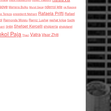
sove
nderroi jete
Marjana Bulku
ne Kosove
Murat Gecaj
Rafaela Prifti
Rafael
e Tereza
presidenti Nishani
qi
Raimonda Moisiu
Ramiz Lushaj
reshat kripa
Sadik
Shefqet Kercelli
shqiperia
hani
shqiptaret
SHBA
kol Paja
Vatra
Visar Zhiti
Thaci