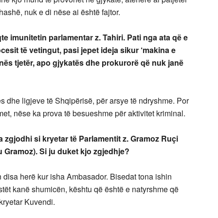
hashë, nuk e di nëse ai është fajtor.
qte imunitetin parlamentar z. Tahiri. Pati nga ata që e
cesit të vetingut, pasi jepet ideja sikur ‘makina e
anës tjetër, apo gjykatës dhe prokurorë që nuk janë
s dhe ligjeve të Shqipërisë, për arsye të ndryshme. Por
met, nëse ka prova të besueshme për aktivitet kriminal.
ma zgjodhi si kryetar të Parlamentit z. Gramoz Ruçi
ku Gramoz). Si ju duket kjo zgjedhje?
disa herë kur isha Ambasador. Bisedat tona ishin
listët kanë shumicën, kështu që është e natyrshme që
 kryetar Kuvendi.