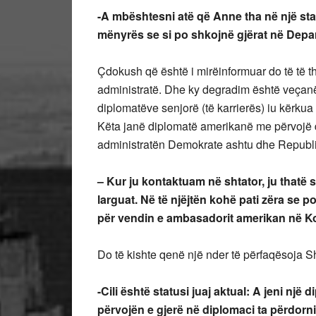
-A mbështesni atë që Anne tha në një st
mënyrës se si po shkojnë gjërat në Depart
Çdokush që është i mirëinformuar do të të 
administratë. Dhe ky degradim është veçan
diplomatëve senjorë (të karrierës) iu kërku
Këta janë diplomatë amerikanë me përvojë d
administratën Demokrate ashtu dhe Republik
– Kur ju kontaktuam në shtator, ju thatë 
larguat. Në të njëjtën kohë pati zëra se
për vendin e ambasadorit amerikan në K
Do të kishte qenë një nder të përfaqësoja 
-Cili është statusi juaj aktual: A jeni nj
përvojën e gjerë në diplomaci ta përdorn