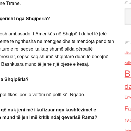
 në Tiranë.
Ark
saçërisht nga Shqipëria?
 jesh ambasador i Amerikës në Shqipëri duhet të jetë
qente të ngrihesha në mëngjes dhe të mendoja për ditën
enture e re, sepse ka kaq shumë sfida përballë
alba
vlerësuar, sepse kaq shumë shqiptarë duan të besojnë
asll
e Bashkuara mund të jenë një pjesë e kësaj.
B
ga Shqipëria?
d
politikës, por jo vetëm në politikë. Ngado.
Env
Fa
 që nuk jeni më i kufizuar nga kushtëzimet e
se mund të jeni më kritik ndaj qeverisë Rama?
ra
Inte