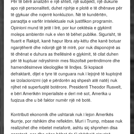
Për të bërë analizën e një shteti, një subjekti, një dukurie
apo një personaliteti, duhet njohje e plotë e të dhënave për
të gjykuar dhe nxjerrë konkluzion. Në të kundërtën,
paraqitja e varfër intelektuale nuk justifikon programin.
Opinioni mund të jetë i lirë, por kur cektësia e gjykimit
moleps ambientin nuk e vlen të bëhet publike. Sigurisht, të
ftuarit e Rakipit, kanë hapur libra aty-këtu dhe kanë botuar
nganjëherë dhe ndonjë gjë të mirë, por nuk disponojnë as
të dhënat e duhura as thellësinë e gjykimit, të cilat duhen
për të kuptuar ndryshimin mes filozofisë perëndimore dhe
hamendësimeve ideologjike të lindjes. Si kopiacë
defraktarë, dijet e tyre të cunguara nuk i lejojnë të kuptojnë
se izolacionizmi (që e përdorën aq shpesh atë natë) nuk
njihet në superfuqitë botërore. Presidenti Theodor Rusvelt,
e bëri Amerikën imperialiste e deri më sot, Amerika u
fuqizua dhe u bë faktor numër një në botë.
Kontributi ekonomik dhe ushtarak nuk i lejon Amerikës
tkurrje, por rishikim dhe reflektim. Muri i Trump, mbase nuk
realizohet dhe mbetet metaforë, ashtu siç shprehen disa