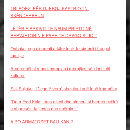
TRI POEZI PËR GJERGJ KASTRIOTIN-
SKËNDERBEUN
LETËR E ARKIVIT TE NAUM PRIFTIT NË
PERVJETORIN E PARE TE DRAGO SILIQIT
Oxhaku, nga elementi arkitektonik te simboli i trungut
familjar
Arbëreshët si model evropian i mbrojtjes së identitetit
kulturor
Sali Shijaku, “Diego Rivera” shqiptar i artit tonë kombëtar
“Dom Fred Kalaj, mes altarit dhe atdheut si hermeneutikë
e shpresës, kujtesës dhe shërbimit”
A PO ARMATOSET BALLKANI?