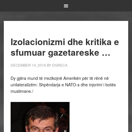
Izolacionizmi dhe kritika e
sfumuar gazetareske …
DECEMBER 14, 2016
BY
DGRECA
Dy gjëra mund të rrezikojnë Amerikën për të rënë në
unilateralizëm: Shpëndarja e NATO-s dhe injorimi i botës
muslimane./