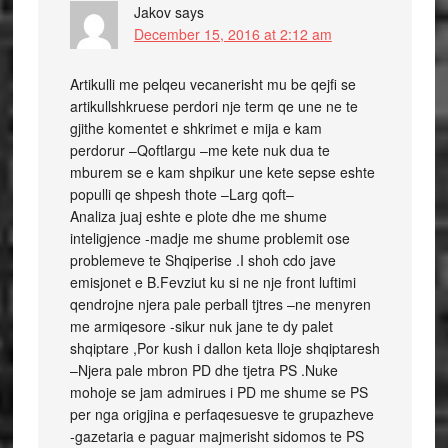
Jakov
says
December 15, 2016 at 2:12 am
Artikulli me pelqeu vecanerisht mu be qejfi se
artikullshkruese perdori nje term qe une ne te
gjithe komentet e shkrimet e mija e kam
perdorur –Qoftlargu –me kete nuk dua te
mburem se e kam shpikur une kete sepse eshte
populli qe shpesh thote –Larg qoft–
Analiza juaj eshte e plote dhe me shume
inteligjence -madje me shume problemit ose
problemeve te Shqiperise .I shoh cdo jave
emisjonet e B.Fevziut ku si ne nje front luftimi
qendrojne njera pale perball tjtres –ne menyren
me armiqesore -sikur nuk jane te dy palet
shqiptare ,Por kush i dallon keta lloje shqiptaresh
–Njera pale mbron PD dhe tjetra PS .Nuke
mohoje se jam admirues i PD me shume se PS
per nga origjina e perfaqesuesve te grupazheve
-gazetaria e paguar majmerisht sidomos te PS