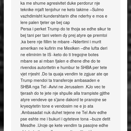
ka me shume agresivitet duke perdorur nje
teknike mjaft tenjohur ne keto takime –Sulmo
vazhdimisht kundershtarin dhe nderhy e mos e
lere palen tjeter qe bej cap
Persa i perket Trump do te thoja se edhe sikur te
bej tani per tani vetem dy prej atyre qe premtoi
,ka bere nje fillim te mbare –Ndertimi i murit
amerikan ne kufirin me Mexiken –dhe lufta deri
ne eliminim te IS -keto do ti tregojne botes
mbare se ai mban fjalen e dhene dhe do te
rivendos autoritetin e humbur te SHBA per tete
vjet rrjesht .Do ta quaja vendim te zgjuar ate qe
Trump mendoi ta transferoje ambasaden e
SHBA nga Tel -Avivi ne Jerusalem .KJo vec te
tjerash do te jete nje shpulle alla trampiste gjithe
atyre vendeve qe s’jane dakord te pranojne se
kryeqytetin tone e vendosim ne e jo ata
.Ambasadat nuk duhet tejene ne Tel Aviv edhe
pse eshte me i bukuri i qyteteve tona –buze detit
Mesdhe .Uroje qe kete vendim ta pasojne edhe