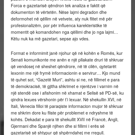
Forca e gazetarisë qëndron tek analiza e faktit që
dokumenton të vërtetën. Nëse lajmi degradon dhe
deformohet në qëllim në vetvete, aty nuk flitet më për
profesionalizëm, por për influenca karekteristike të
momentit që komandohen nga qëllimi dhe jo nga lajmi…
Këtu nuk ka më gazetari, sepse ajo vdes.
Format e informimit janë njohur që në kohën e Romës, kur
Senati komunikonte me anën e një pllakate druri të shkruar
që vendosej në sheshet qëndrore, në të cilën, qytetarët
lexonin me një frymë informacionin e servirur… Kjo mund
të quhet sot, “Gazetë Muri”, ashtu si ne, në fillimet e para
të demokracisë, të gjitha shkrimet e njerëzve i varnim në
një stendë ose i afishonim në xhamat e Selisë së PD-së, ku
qindra lexues vërshonin për t’i lexuar. Në shekullin XVI, në
Itali, Venecia filloi të paraqiste informacion mujor të shkruar
me shkrim dore ku fliste për problemet e ndryshme të
kohës. Dekadat e para të shekullit XVII në Francë, Angli,
Gjermani dhe Spanjë njihen dhe si fillimi i erës së
gazetarisë së shtypur që shpërndahej me rregull.