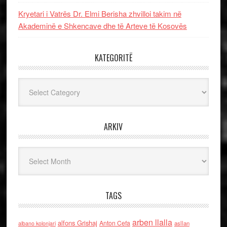
Kryetari i Vatrës Dr. Elmi Berisha zhvilloi takim në
Akademinë e Shkencave dhe të Arteve të Kosovës
KATEGORITË
Kategoritë
ARKIV
Arkiv
TAGS
arben llalla
alfons Grishaj
Anton Cefa
asllan
albano kolonjari