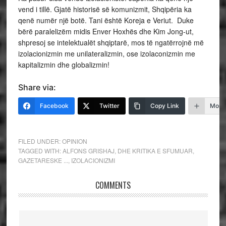
vend i tillë. Gjatë historisë së komunizmit, Shqipëria ka
qenë numër një botë. Tani është Koreja e Veriut. Duke
bërë paralelizëm midis Enver Hoxhës dhe Kim Jong-ut,
shpresoj se intelektualët shqiptarë, mos të ngatërrojnë më
izolacionizmin me unilateralizmin, ose izolaconizmin me
kapitalizmin dhe globalizmin!
Share via:
Facebook
Twitter
Copy Link
More
FILED UNDER:
OPINION
TAGGED WITH:
ALFONS GRISHAJ
,
DHE KRITIKA E SFUMUAR
,
GAZETARESKE ...
,
IZOLACIONIZMI
COMMENTS