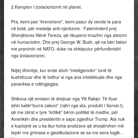
2.Kampion i izolacionizmit në planet.
Pra, kemi pse “krenohemi”, kemi pasur dy vende te para
në botë, për medalje anti-njerëzore. Faleminderit prej
Shenjëtores Nënë Tereza, që rikuperoi imazhin nga ateizmi
në humanizëm. Dhe prej George W. Bush, që na bëri faktor
me pranimin në NATO, duke na shkëputur përfundimisht
nga izolacionizmi.
Ndjej dhimbje, kur ende shoh “inteligjencën” tonë të
kushtëzuar dhe të lodhur si nga ana intelektuale dhe nga
pavarësia e ndërgjegjes.
Shikova një emision të drejtuar nga Ylli Rakipi. Të ftuar
ishin katër“burra zakoni” (njëri nga ata, produkt i Sorosi-t),
që me zërat e tyre “kritikë” bënin politikë të madhe, për
Amerikën dhe presidentin e sapo zgjedhur Trump. Ata nuk
e kuptojnë se u ka ikur koha analizave që shoqërohen më
tepër me grimasa e gjestikulacione se sa me sens logjik…