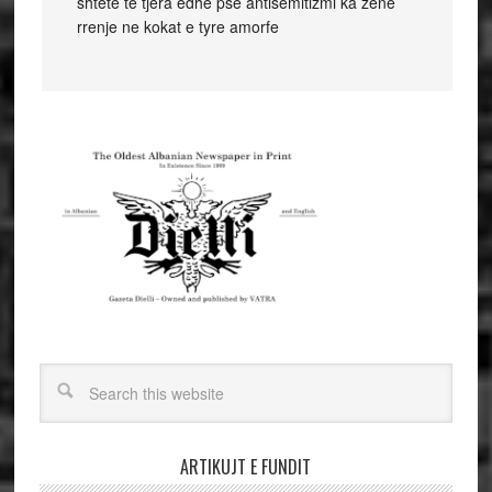
shtete te tjera edhe pse antisemitizmi ka zene
rrenje ne kokat e tyre amorfe
ARTIKUJT E FUNDIT