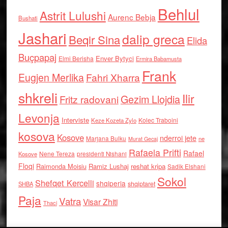
Behlul
Astrit Lulushi
Aurenc Bebja
Bushati
Jashari
dalip greca
Beqir Sina
Elida
Buçpapaj
Enver Bytyci
Elmi Berisha
Ermira Babamusta
Frank
Eugjen Merlika
Fahri Xharra
shkreli
Ilir
Gezim Llojdia
Fritz radovani
Levonja
Interviste
Kolec Traboini
Keze Kozeta Zylo
kosova
Kosove
nderroi jete
Marjana Bulku
ne
Murat Gecaj
Rafaela Prifti
Rafael
Nene Tereza
Kosove
presidenti Nishani
Floqi
Raimonda Moisiu
Ramiz Lushaj
reshat kripa
Sadik Elshani
Sokol
Shefqet Kercelli
shqiperia
shqiptaret
SHBA
Paja
Vatra
Visar Zhiti
Thaci