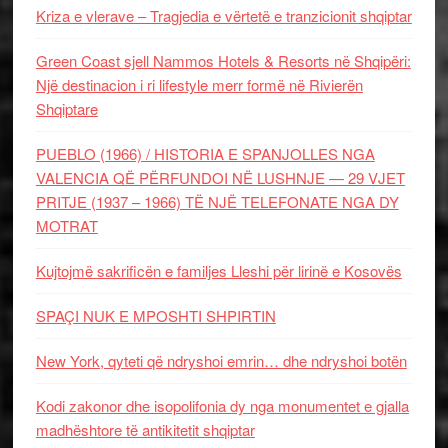
Kriza e vlerave – Tragjedia e vërtetë e tranzicionit shqiptar
Green Coast sjell Nammos Hotels & Resorts në Shqipëri:
Një destinacion i ri lifestyle merr formë në Rivierën
Shqiptare
PUEBLO (1966) / HISTORIA E SPANJOLLES NGA
VALENCIA QË PËRFUNDOI NË LUSHNJE — 29 VJET
PRITJE (1937 – 1966) TË NJË TELEFONATE NGA DY
MOTRAT
Kujtojmë sakrificën e familjes Lleshi për lirinë e Kosovës
SPAÇI NUK E MPOSHTI SHPIRTIN
New York, qyteti që ndryshoi emrin… dhe ndryshoi botën
Kodi zakonor dhe isopolifonia dy nga monumentet e gjalla
madhështore të antikitetit shqiptar