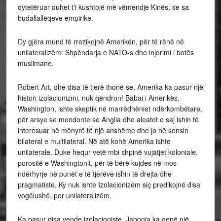
qytetëruar duhet t’i kushtojë më vëmendje Kinës, se sa
budallallëqeve empirike.
Dy gjëra mund të rrezikojnë Amerikën, për të rënë në
unilateralizëm: Shpëndarja e NATO-s dhe injorimi i botës
muslimane.
Robert Art, dhe disa të tjerë thonë se, Amerika ka pasur një
histori izolacionizmi, nuk qëndron! Babai i Amerikës,
Washington, ishte skeptik në marrëdhëniet ndërkombëtare,
për arsye se mendonte se Anglia dhe aleatet e saj ishin të
interesuar në mënyrë të një anshëme dhe jo në sensin
bilateral e multilateral. Në atë kohë Amerika ishte
unilaterale. Duke hequr vetë mbi shpinë vujatjet koloniale,
porositë e Washingtonit, për të bërë kujdes në mos
ndërhyrje në punët e të tjerëve ishin të drejta dhe
pragmatiste. Ky nuk ishte Izolacionizëm siç predikojnë disa
vogëlushë, por unilateralizëm.
Ka pasur disa vende izolacioniste. Japonia ka qenë një