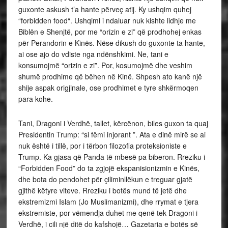
guxonte askush t’a hante përveç atij. Ky ushqim quhej
“forbidden food“. Ushqimi i ndaluar nuk kishte lidhje me
Biblën e Shenjtë, por me “orizin e zi” që prodhohej enkas
për Perandorin e Kinës. Nëse dikush do guxonte ta hante,
ai ose ajo do vdiste nga ndënshkimi. Ne, tani e
konsumojmë “orizin e zi”. Por, kosumojmë dhe veshim
shumë prodhime që bëhen në Kinë. Shpesh ato kanë një
shije aspak origjinale, ose prodhimet e tyre shkërmoqen
para kohe.
Tani, Dragoni i Verdhë, tallet, kërcënon, biles guxon ta quaj
Presidentin Trump: “si fëmi injorant ”. Ata e dinë mirë se ai
nuk është i tillë, por i tërbon filozofia proteksioniste e
Trump. Ka gjasa që Panda të mbesë pa biberon. Rreziku i
“Forbidden Food” do ta zgjojë ekspanisionizmin e Kinës,
dhe bota do pendohet për çiliminllëkun e treguar gjatë
gjithë këtyre viteve. Rreziku i botës mund të jetë dhe
ekstremizmi Islam (Jo Muslimanizmi), dhe rrymat e tjera
ekstremiste, por vëmendja duhet me qenë tek Dragoni i
Verdhë, i cili një ditë do kafshojë… Gazetaria e botës së