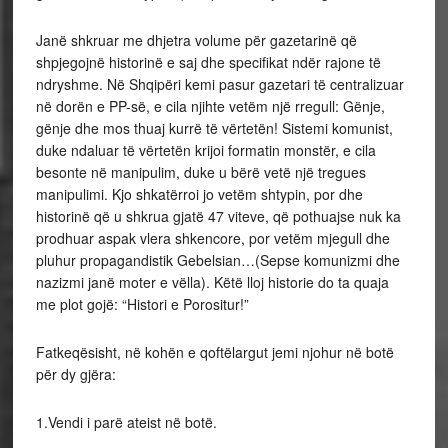
Janë shkruar me dhjetra volume për gazetarinë që
shpjegojnë historinë e saj dhe specifikat ndër rajone të
ndryshme. Në Shqipëri kemi pasur gazetari të centralizuar
në dorën e PP-së, e cila njihte vetëm një rregull: Gënje,
gënje dhe mos thuaj kurrë të vërtetën! Sistemi komunist,
duke ndaluar të vërtetën krijoi formatin monstër, e cila
besonte në manipulim, duke u bërë vetë një tregues
manipulimi. Kjo shkatërroi jo vetëm shtypin, por dhe
historinë që u shkrua gjatë 47 viteve, që pothuajse nuk ka
prodhuar aspak vlera shkencore, por vetëm mjegull dhe
pluhur propagandistik Gebelsian…(Sepse komunizmi dhe
nazizmi janë moter e vëlla). Këtë lloj historie do ta quaja
me plot gojë: “Histori e Porositur!”
Fatkeqësisht, në kohën e qoftëlargut jemi njohur në botë
për dy gjëra:
1.Vendi i parë ateist në botë.