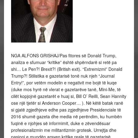
NGA ALFONS GRISHAJ/
Pas fitores së Donald Trump,
analiza e sfumuar “kritike” është shpërndarë si retë pa
shi… Le Pen?! Brexit?! (British exit). “Extremizmi” Donald
Trump?!
Stilistika e gazetarisë tonë nuk njeh “Journal
Entry!”, por vetëm modelin e negativit me bojë të kuqe
(duke mos hyrë në vlerat e gazetarëve tanë, Mini-Me, të
cilët kopjojnë gazetarët e huaj si, Bill O’ Reilli, Sean Hannity
ose një tjetër si Anderson Cooper… ). Në këtë batak ranë
si gjatë zgjedhjeve edhe pas zgjedhjeve Presidenciale të
2016 shumë gazeta dhe media në perëndim, ku humbën
fuqinë e njohjes së informimit, duke e zëvendësuar
profesionalizmin me militantizmin grotesk. Urrejtja dhe
pasioni e mundën arsyen kritike reale të gazetarisë…