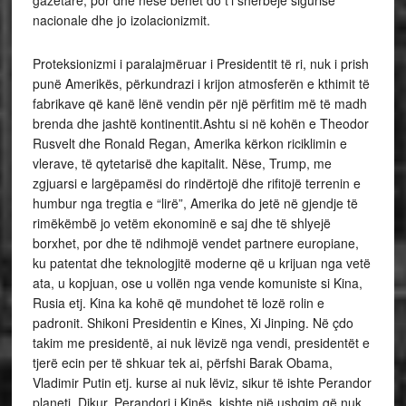
gazetarë, por dhe nëse bëhet do t’i shërbejë sigurisë
nacionale dhe jo izolacionizmit.
Proteksionizmi i paralajmëruar i Presidentit të ri, nuk i prish
punë Amerikës, përkundrazi i krijon atmosferën e kthimit të
fabrikave që kanë lënë vendin për një përfitim më të madh
brenda dhe jashtë kontinentit.Ashtu si në kohën e Theodor
Rusvelt dhe Ronald Regan, Amerika kërkon riciklimin e
vlerave, të qytetarisë dhe kapitalit. Nëse, Trump, me
zgjuarsi e largëpamësi do rindërtojë dhe rifitojë terrenin e
humbur nga tregtia e “lirë”, Amerika do jetë në gjendje të
rimëkëmbë jo vetëm ekonominë e saj dhe të shlyejë
borxhet, por dhe të ndihmojë vendet partnere europiane,
ku patentat dhe teknologjitë moderne që u krijuan nga vetë
ata, u kopjuan, ose u vollën nga vende komuniste si Kina,
Rusia etj. Kina ka kohë që mundohet të lozë rolin e
padronit. Shikoni Presidentin e Kines, Xi Jinping. Në çdo
takim me presidentë, ai nuk lëvizë nga vendi, presidentët e
tjerë ecin per të shkuar tek ai, përfshi Barak Obama,
Vladimir Putin etj. kurse ai nuk lëviz, sikur të ishte Perandor
planeti. Dikur, Perandori i Kinës, kishte një ushqim që nuk