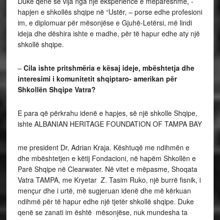
Duke qenë se vija nga një eksperiencë e mëparëshme, -
hapjen e shkollës shqipe në “Ustër, – porse edhe profesioni
im, e diplomuar për mësonjëse e Gjuhë-Letërsi, më lindi
ideja dhe dëshira ishte e madhe, për të hapur edhe aty një
shkollë shqipe.
–
Cila ishte pritshmëria e kësaj ideje, mbështetja dhe
interesimi i komunitetit shqiptaro- amerikan për
Shkollën Shqipe Vatra?
E para që përkrahu idenë e hapjes, së një shkolle Shqipe,
ishte ALBANIAN HERITAGE FOUNDATION OF TAMPA BAY
me president Dr, Adrian Kraja. Kështuqë me ndihmën e
dhe mbështetjen e këtij Fondacioni, në hapëm Shkollën e
Parë Shqipe në Clearwater. Në vitet e mëpasme, Shoqata
Vatra TAMPA, me Kryetar Z. Tasim Ruko, një burrë fisnik, i
mençur dhe i urtë, më sugjeruan idenë dhe më kërkuan
ndihmë për të hapur edhe një tjetër shkollë shqipe. Duke
qenë se zanati im është mësonjëse, nuk mundesha ta