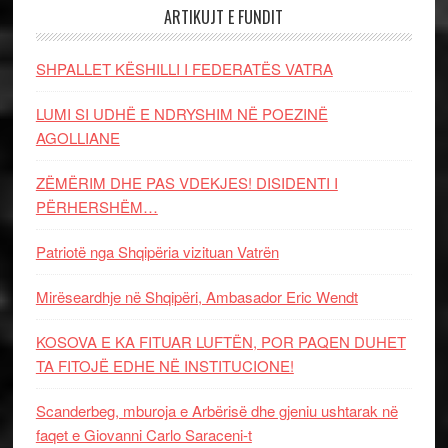
ARTIKUJT E FUNDIT
SHPALLET KËSHILLI I FEDERATËS VATRA
LUMI SI UDHË E NDRYSHIM NË POEZINË
AGOLLIANE
ZËMËRIM DHE PAS VDEKJES! DISIDENTI I
PËRHERSHËM…
Patriotë nga Shqipëria vizituan Vatrën
Mirëseardhje në Shqipëri, Ambasador Eric Wendt
KOSOVA E KA FITUAR LUFTËN, POR PAQEN DUHET
TA FITOJË EDHE NË INSTITUCIONE!
Scanderbeg, mburoja e Arbërisë dhe gjeniu ushtarak në
faqet e Giovanni Carlo Saraceni-t