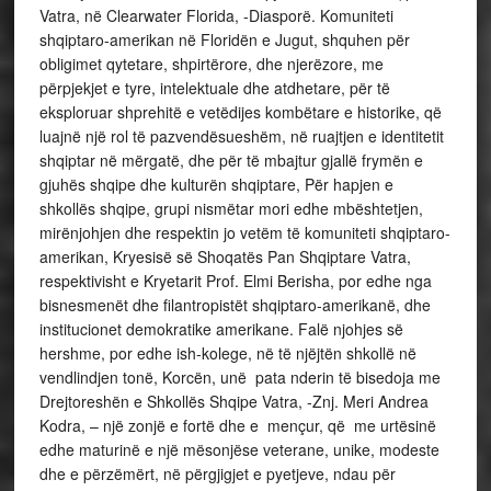
Vatra, në Clearwater Florida, -Diasporë. Komuniteti
shqiptaro-amerikan në Floridën e Jugut, shquhen për
obligimet qytetare, shpirtërore, dhe njerëzore, me
përpjekjet e tyre, intelektuale dhe atdhetare, për të
eksploruar shprehitë e vetëdijes kombëtare e historike, që
luajnë një rol të pazvendësueshëm, në ruajtjen e identitetit
shqiptar në mërgatë, dhe për të mbajtur gjallë frymën e
gjuhës shqipe dhe kulturën shqiptare, Për hapjen e
shkollës shqipe, grupi nismëtar mori edhe mbështetjen,
mirënjohjen dhe respektin jo vetëm të komuniteti shqiptaro-
amerikan, Kryesisë së Shoqatës Pan Shqiptare Vatra,
respektivisht e Kryetarit Prof. Elmi Berisha, por edhe nga
bisnesmenët dhe filantropistët shqiptaro-amerikanë, dhe
institucionet demokratike amerikane. Falë njohjes së
hershme, por edhe ish-kolege, në të njëjtën shkollë në
vendlindjen tonë, Korcën, unë pata nderin të bisedoja me
Drejtoreshën e Shkollës Shqipe Vatra, -Znj. Meri Andrea
Kodra, – një zonjë e fortë dhe e mençur, që me urtësinë
edhe maturinë e një mësonjëse veterane, unike, modeste
dhe e përzëmërt, në përgjigjet e pyetjeve, ndau për