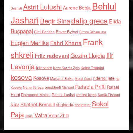
Behlul
Astrit Lulushi
Aurenc Bebja
Bushati
Jashari
dalip greca
Beqir Sina
Elida
Buçpapaj
Enver Bytyci
Elmi Berisha
Ermira Babamusta
Frank
Eugjen Merlika
Fahri Xharra
shkreli
Ilir
Gezim Llojdia
Fritz radovani
Levonja
Interviste
Kolec Traboini
Keze Kozeta Zylo
kosova
Kosove
nderroi jete
Marjana Bulku
ne
Murat Gecaj
Rafaela Prifti
Rafael
Nene Tereza
Kosove
presidenti Nishani
Floqi
Raimonda Moisiu
Ramiz Lushaj
reshat kripa
Sadik Elshani
Sokol
Shefqet Kercelli
shqiperia
shqiptaret
SHBA
Paja
Vatra
Visar Zhiti
Thaci