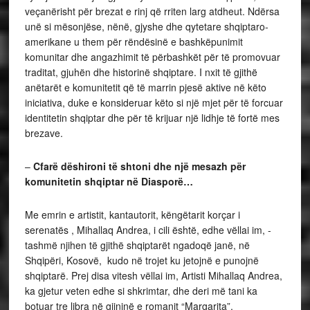
veçanërisht për brezat e rinj që rriten larg atdheut. Ndërsa
unë si mësonjëse, nënë, gjyshe dhe qytetare shqiptaro-
amerikane u them për rëndësinë e bashkëpunimit
komunitar dhe angazhimit të përbashkët për të promovuar
traditat, gjuhën dhe historinë shqiptare. I nxit të gjithë
anëtarët e komunitetit që të marrin pjesë aktive në këto
iniciativa, duke e konsideruar këto si një mjet për të forcuar
identitetin shqiptar dhe për të krijuar një lidhje të fortë mes
brezave.
–
Cfarë dëshironi të shtoni dhe një mesazh për
komunitetin shqiptar në Diasporë…
Me emrin e artistit, kantautorit, këngëtarit korçar i
serenatës , Mihallaq Andrea, i cili është, edhe vëllai im, -
tashmë njihen të gjithë shqiptarët ngadoqë janë, në
Shqipëri, Kosovë, kudo në trojet ku jetojnë e punojnë
shqiptarë. Prej disa vitesh vëllai im, Artisti Mihallaq Andrea,
ka gjetur veten edhe si shkrimtar, dhe deri më tani ka
botuar tre libra në gjininë e romanit “Margarita”,