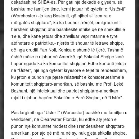
dekadash në SHBA-ës. Për gati një dekadë e gjysëm, së
bashku me familjen time, kemi jetuar në qytetin e “Ustër-it”
(Worchester) -jo larg Bostonit, që njihet si “zemra e
mërgatës shqiptare”, ku ka hedhur rrënjët, emigracioni i
hershëm shqiptar, dhe bashkësitë etnike që në shekullin e
19-ë, dhe kanë jetuar dhe zhvilluar veprimtarinë e tyre
atdhetare e patriotike,- njerës të shquar të letrave shqipe,
që nga eruditi Fan Noli, Konica e shumë të tjerë. Tashmë
është mëse e njohur në Amerikë, që Shkollat Shqipe janë
hapur ngado ku ka komunitet shqiptar. Edhe kur unë jetoja
në “Ustër”, një nga qytetet kryesore e tejet të rëndësishëm,
ku jeton e punon një pjesë relativisht e konsiderueshme e
komunitetit shqiptaro-amerikan, së bashku me Prof. Lekë
Bezhani, një intelektual dhe patriot shqiptaro-amerikan
mjaft i njohur, hapëm Shkollën e Parë Shqipe, në “Ustër”.
Pas largimit nga “Uster-i” (Worcester) bashkë me familjen u
vendosëm, në Clearwater Florida, ku edhe aty jeton e
punon një komunitet modest dhe i rëndësishëm shqiptaro-
amerikan, por ajo që më ra në sy, nuk gjeta shkolla shqipe.