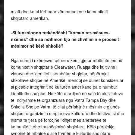
mjaft dhe kemi tërhequr vëmmendjen e komunitetit
shqiptaro-amerikan.
-Si funksionon trekëndëshi “komunitet-mësues-
nxënës” dhe sa ndihmon kjo në zhvillimin e procesit
mësimor në këtë shkollë?
Nga numri i nxënësve, që ne e kemi gjetur mbështetjen në
komunitetin shqiptar e Clearwater. Ruajtja dhe kultivimi i
vlerave dhe identitetit kombëtar shqiptar, nëpërmjet
shkollave shqipe në Amerikë, mendoj se duhet konsideruar
si pjesë e integrimit në kulturën amerikane pa e humbur
identitetin shqiptar. Ne këtë e arrijmë në sajë të aktiviteteve
të ndryshme të organizuara nga Vatra Tampa Bay dhe
Shkolla Shqipe Vatra, të cilat përfshijnë mësimin e gjuhës
shqipe, organizimin e ngjarjeve kulturore dhe festive, si dhe
nisma të tjera që forcojnë lidhjet mes anëtarëve të
komunitetit dhe trashëgimisë shqiptare. Këto përpjekje
synojnë të mbajnë gjallë frymën e kulturës shqiptare,