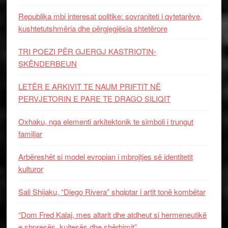
Republika mbi interesat politike: sovraniteti i qytetarëve,
kushtetutshmëria dhe përgjegjësia shtetërore
TRI POEZI PËR GJERGJ KASTRIOTIN-
SKËNDERBEUN
LETËR E ARKIVIT TE NAUM PRIFTIT NË
PERVJETORIN E PARE TE DRAGO SILIQIT
Oxhaku, nga elementi arkitektonik te simboli i trungut
familjar
Arbëreshët si model evropian i mbrojtjes së identitetit
kulturor
Sali Shijaku, “Diego Rivera” shqiptar i artit tonë kombëtar
“Dom Fred Kalaj, mes altarit dhe atdheut si hermeneutikë
e shpresës, kujtesës dhe shërbimit”