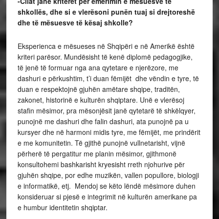
-Cilat janë kriteret për emërimin e mësuesve të
shkollës, dhe si e vlerësoni punën tuaj si drejtoreshë
dhe të mësuesve të kësaj shkolle?
Eksperienca e mësueses në Shqipëri e në Amerikë është
kriteri parësor. Mundësisht të kenë diplomë pedagogjike,
të jenë të formuar nga ana qytetare e njerëzore, me
dashuri e përkushtim, t’i duan fëmijët dhe vëndin e tyre, të
duan e respektojnë gjuhën amëtare shqipe, traditën,
zakonet, historinë e kulturën shqiptare. Unë e vlerësoj
stafin mësimor, pra mësonjësit janë qytetarë të shkëlqyer,
punojnë me dashuri dhe falin dashuri, ata punojnë pa u
kursyer dhe në harmoni midis tyre, me fëmijët, me prindërit
e me komunitetin. Të gjithë punojnë vullnetarisht, vijnë
përherë të pergatitur me planin mësimor, gjithmonë
konsultohemi bashkarisht kryesisht rreth njohurive për
gjuhën shqipe, por edhe muzikën, vallen popullore, biologji
e informatikë, etj. Mendoj se këto lëndë mësimore duhen
konsideruar si pjesë e integrimit në kulturën amerikane pa
e humbur identitetin shqiptar.