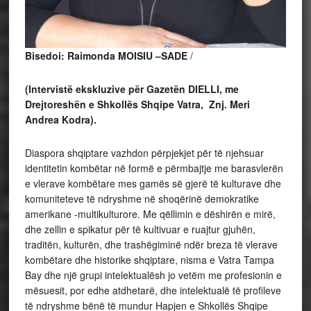
Bisedoi: Raimonda MOISIU –SADE
/
(Intervistë ekskluzive për Gazetën DIELLI, me
Drejtoreshën e Shkollës Shqipe Vatra, Znj. Meri
Andrea Kodra).
Diaspora shqiptare vazhdon përpjekjet për të njehsuar
identitetin kombëtar në formë e përmbajtje me barasvlerën
e vlerave kombëtare mes gamës së gjerë të kulturave dhe
komuniteteve të ndryshme në shoqërinë demokratike
amerikane -multikulturore. Me qëllimin e dëshirën e mirë,
dhe zellin e spikatur për të kultivuar e ruajtur gjuhën,
traditën, kulturën, dhe trashëgiminë ndër breza të vlerave
kombëtare dhe historike shqiptare, nisma e Vatra Tampa
Bay dhe një grupi intelektualësh jo vetëm me profesionin e
mësuesit, por edhe atdhetarë, dhe intelektualë të profileve
të ndryshme bënë të mundur Hapjen e Shkollës Shqipe