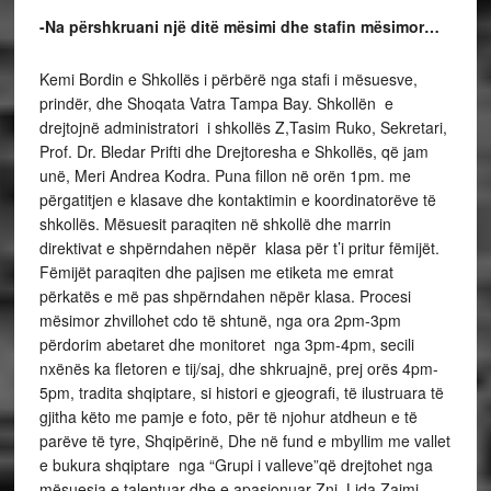
-Na përshkruani një ditë mësimi dhe stafin mësimor…
Kemi Bordin e Shkollës i përbërë nga stafi i mësuesve,
prindër, dhe Shoqata Vatra Tampa Bay. Shkollën e
drejtojnë administratori i shkollës Z,Tasim Ruko, Sekretari,
Prof. Dr. Bledar Prifti dhe Drejtoresha e Shkollës, që jam
unë, Meri Andrea Kodra. Puna fillon në orën 1pm. me
përgatitjen e klasave dhe kontaktimin e koordinatorëve të
shkollës. Mësuesit paraqiten në shkollë dhe marrin
direktivat e shpërndahen nëpër klasa për t’i pritur fëmijët.
Fëmijët paraqiten dhe pajisen me etiketa me emrat
përkatës e më pas shpërndahen nëpër klasa. Procesi
mësimor zhvillohet cdo të shtunë, nga ora 2pm-3pm
përdorim abetaret dhe monitoret nga 3pm-4pm, secili
nxënës ka fletoren e tij/saj, dhe shkruajnë, prej orës 4pm-
5pm, tradita shqiptare, si histori e gjeografi, të ilustruara të
gjitha këto me pamje e foto, për të njohur atdheun e të
parëve të tyre, Shqipërinë, Dhe në fund e mbyllim me vallet
e bukura shqiptare nga “Grupi i valleve”që drejtohet nga
mësuesja e talentuar dhe e apasionuar Znj. Lida Zaimi.