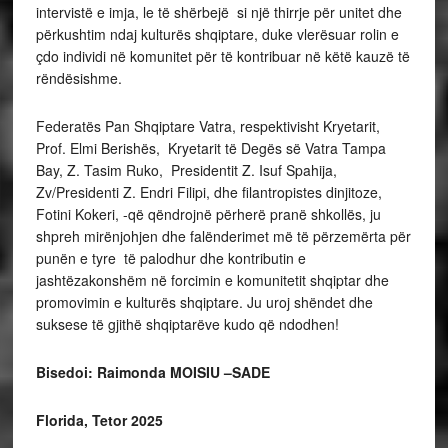
intervistë e imja, le të shërbejë si një thirrje për unitet dhe
përkushtim ndaj kulturës shqiptare, duke vlerësuar rolin e
çdo individi në komunitet për të kontribuar në këtë kauzë të
rëndësishme.
Federatës Pan Shqiptare Vatra, respektivisht Kryetarit,
Prof. Elmi Berishës, Kryetarit të Degës së Vatra Tampa
Bay, Z. Tasim Ruko, Presidentit Z. Isuf Spahija,
Zv/Presidenti Z. Endri Filipi, dhe filantropistes dinjitoze,
Fotini Kokeri, -që qëndrojnë përherë pranë shkollës, ju
shpreh mirënjohjen dhe falënderimet më të përzemërta për
punën e tyre të palodhur dhe kontributin e
jashtëzakonshëm në forcimin e komunitetit shqiptar dhe
promovimin e kulturës shqiptare. Ju uroj shëndet dhe
suksese të gjithë shqiptarëve kudo që ndodhen!
Bisedoi: Raimonda MOISIU –SADE
Florida, Tetor 2025