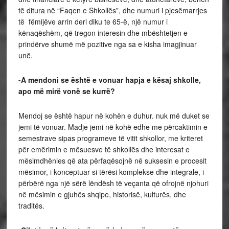
të ditura në “Faqen e Shkollës”, dhe numuri i pjesëmarrjes
të fëmijëve arrin deri diku te 65-ë, një numur i
kënaqëshëm, që tregon interesin dhe mbështetjen e
prindërve shumë më pozitive nga sa e kisha imagjinuar
unë.
-A mendoni se është e vonuar hapja e kësaj shkolle,
apo më mirë vonë se kurrë?
Mendoj se është hapur në kohën e duhur. nuk më duket se
jemi të vonuar. Madje jemi në kohë edhe me përcaktimin e
semestrave sipas programeve të vitit shkollor, me kriteret
për emërimin e mësuesve të shkollës dhe interesat e
mësimdhënies që ata përfaqësojnë në suksesin e procesit
mësimor, i konceptuar si tërësi komplekse dhe integrale, i
përbërë nga një sërë lëndësh të veçanta që ofrojnë njohuri
në mësimin e gjuhës shqipe, historisë, kulturës, dhe
traditës.