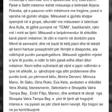
Pjesë e Satfit mësimor është mësuesja e letërsisë Arjana
Poloska, që e pasuron orën mësimore me tregime, poezi e
vjersha në gjuhën shqipe. Mësueset e gjuhës shqipe
operojnë në 4 grupe, sikundër me mësuesen e talentuar
Ana Kulla, të gjithë punojnë në ‘TEAM”, bashkarisht, njëri
më i mirë se tjetri. Mësuesit e lartpërmendur të shkollës
kanë planin mësimor, të cilin e marrin në dorëzim para
fillimit të semestrit, dhe në bazë të këtij plani dhe të tekstit
që kemi hartuar posaçërisht për fëmijët e diasporës, ata
ndërtojnë punën parapërgatitore. Mësuesit zgjedhin mjetet
e tyre të punës, e ndër to bën pjesë edhe ditari ditor
mësimor. Kemi edhe vullnetarë që vijnë e japin ndihmën e
tyre në shkollë, iu qëndrojnë nga afër problemeve dhe
punës tonë, po përmend këtu; Almira Derveni, Mimoza
Mano, Ilir Sako, Gina Ruko, Eva Keta, avokaten e shkollës
Vera Xhafaj, bisnesmenin, Sekretarin e Shoqatës Vatra
Tampa Bay, Endri Filipi, Marion, dhe anëtarë të denjë nga
Shoqata Vatra Tampa Bay, e plot të tjerë që tregojnë
interes e na pyesin se për cfarë kemi nevojë. Kjo tregon se
ne po kontribuojmë