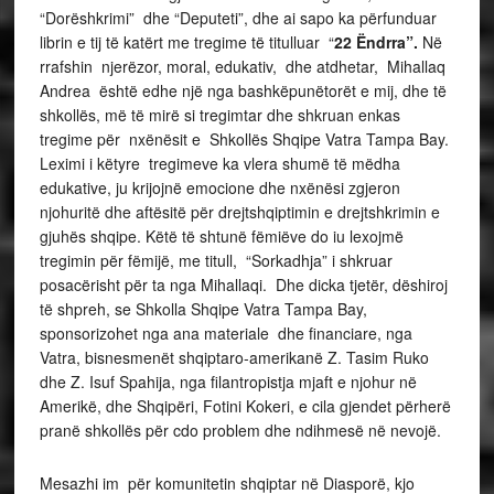
“Dorëshkrimi” dhe “Deputeti”, dhe ai sapo ka përfunduar
librin e tij të katërt me tregime të titulluar “
22 Ëndrra”.
Në
rrafshin njerëzor, moral, edukativ, dhe atdhetar, Mihallaq
Andrea është edhe një nga bashkëpunëtorët e mij, dhe të
shkollës, më të mirë si tregimtar dhe shkruan enkas
tregime për nxënësit e Shkollës Shqipe Vatra Tampa Bay.
Leximi i këtyre tregimeve ka vlera shumë të mëdha
edukative, ju krijojnë emocione dhe nxënësi zgjeron
njohuritë dhe aftësitë për drejtshqiptimin e drejtshkrimin e
gjuhës shqipe. Këtë të shtunë fëmiëve do iu lexojmë
tregimin për fëmijë, me titull, “Sorkadhja” i shkruar
posacërisht për ta nga Mihallaqi. Dhe dicka tjetër, dëshiroj
të shpreh, se Shkolla Shqipe Vatra Tampa Bay,
sponsorizohet nga ana materiale dhe financiare, nga
Vatra, bisnesmenët shqiptaro-amerikanë Z. Tasim Ruko
dhe Z. Isuf Spahija, nga filantropistja mjaft e njohur në
Amerikë, dhe Shqipëri, Fotini Kokeri, e cila gjendet përherë
pranë shkollës për cdo problem dhe ndihmesë në nevojë.
Mesazhi im për komunitetin shqiptar në Diasporë, kjo