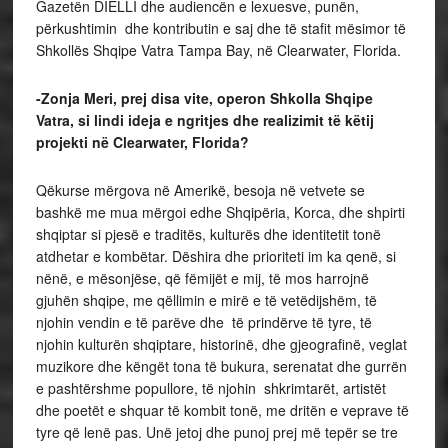
Gazetën DIELLI dhe audiencën e lexuesve, punën,
përkushtimin dhe kontributin e saj dhe të stafit mësimor të
Shkollës Shqipe Vatra Tampa Bay, në Clearwater, Florida.
-Zonja Meri, prej disa vite, operon Shkolla Shqipe
Vatra, si lindi ideja e ngritjes dhe realizimit të këtij
projekti në Clearwater, Florida?
Qëkurse mërgova në Amerikë, besoja në vetvete se
bashkë me mua mërgoi edhe Shqipëria, Korca, dhe shpirti
shqiptar si pjesë e traditës, kulturës dhe identitetit tonë
atdhetar e kombëtar. Dëshira dhe prioriteti im ka qenë, si
nënë, e mësonjëse, që fëmijët e mij, të mos harrojnë
gjuhën shqipe, me qëllimin e mirë e të vetëdijshëm, të
njohin vendin e të parëve dhe të prindërve të tyre, të
njohin kulturën shqiptare, historinë, dhe gjeografinë, veglat
muzikore dhe këngët tona të bukura, serenatat dhe gurrën
e pashtërshme popullore, të njohin shkrimtarët, artistët
dhe poetët e shquar të kombit tonë, me dritën e veprave të
tyre që lenë pas. Unë jetoj dhe punoj prej më tepër se tre