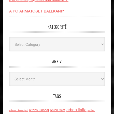
A PO ARMATOSET BALLKANI?
KATEGORITË
Kategoritë
ARKIV
Arkiv
TAGS
arben llalla
alfons Grishaj
Anton Cefa
asllan
albano kolonjari