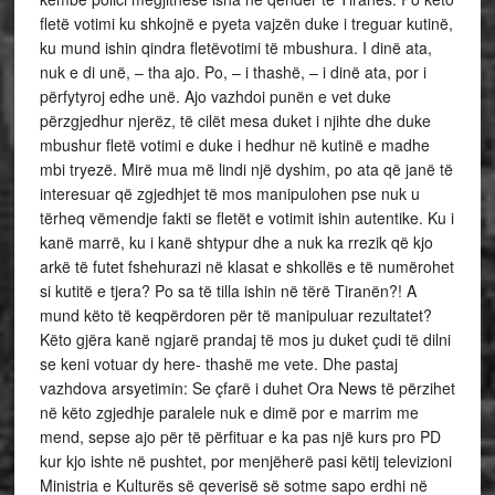
fletë votimi ku shkojnë e pyeta vajzën duke i treguar kutinë,
ku mund ishin qindra fletëvotimi të mbushura. I dinë ata,
nuk e di unë, – tha ajo. Po, – i thashë, – i dinë ata, por i
përfytyroj edhe unë. Ajo vazhdoi punën e vet duke
përzgjedhur njerëz, të cilët mesa duket i njihte dhe duke
mbushur fletë votimi e duke i hedhur në kutinë e madhe
mbi tryezë. Mirë mua më lindi një dyshim, po ata që janë të
interesuar që zgjedhjet të mos manipulohen pse nuk u
tërheq vëmendje fakti se fletët e votimit ishin autentike. Ku i
kanë marrë, ku i kanë shtypur dhe a nuk ka rrezik që kjo
arkë të futet fshehurazi në klasat e shkollës e të numërohet
si kutitë e tjera? Po sa të tilla ishin në tërë Tiranën?! A
mund këto të keqpërdoren për të manipuluar rezultatet?
Këto gjëra kanë ngjarë prandaj të mos ju duket çudi të dilni
se keni votuar dy here- thashë me vete. Dhe pastaj
vazhdova arsyetimin: Se çfarë i duhet Ora News të përzihet
në këto zgjedhje paralele nuk e dimë por e marrim me
mend, sepse ajo për të përfituar e ka pas një kurs pro PD
kur kjo ishte në pushtet, por menjëherë pasi këtij televizioni
Ministria e Kulturës së qeverisë së sotme sapo erdhi në