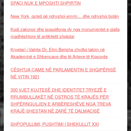
SPAÇI NUK E MPOSHTI SHPIRTIN
New York, qyteti që ndryshoi emrin… dhe ndryshoi botën
Kodi zakonor dhe isopolifonia dy nga monumentet e gjalla
madhështore të antikitetit shqiptar
Kryetari i Vatrës Dr. Elmi Berisha zhvilloi takim në
Akademinë e Shkencave dhe të Arteve të Kosovës
ÇËSHTJA ÇAME NË PARLAMENTIN E SHQIPËRISË
NË VITIN 1921
300 VJET KUJTESË DHE IDENTITET-TRYEZË E
RRUMBULLAKËT NË OSTROS TË KRAJËS PËR
SHPËRNGULJEN E ARBËRESHËVE NGA TREVA
KRAJË-SHESTAN NË ZARË TË DALMACISË
SHPOPULLIMI, PUSHTIMI I SHEKULLIT XXI