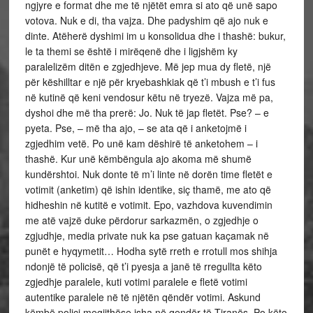
ngjyre e format dhe me të njëtët emra si ato që unë sapo
votova. Nuk e di, tha vajza. Dhe padyshim që ajo nuk e
dinte. Atëherë dyshimi im u konsolidua dhe i thashë: bukur,
le ta themi se është i mirëqenë dhe i ligjshëm ky
paralelizëm ditën e zgjedhjeve. Më jep mua dy fletë, një
për këshilltar e një për kryebashkiak që t’i mbush e t’i fus
në kutinë që keni vendosur këtu në tryezë. Vajza më pa,
dyshoi dhe më tha prerë: Jo. Nuk të jap fletët. Pse? – e
pyeta. Pse, – më tha ajo, – se ata që i anketojmë i
zgjedhim vetë. Po unë kam dëshirë të anketohem – i
thashë. Kur unë këmbëngula ajo akoma më shumë
kundërshtoi. Nuk donte të m’i linte në dorën time fletët e
votimit (anketim) që ishin identike, siç thamë, me ato që
hidheshin në kutitë e votimit. Epo, vazhdova kuvendimin
me atë vajzë duke përdorur sarkazmën, o zgjedhje o
zgjudhje, media private nuk ka pse gatuan kaçamak në
punët e hyqymetit… Hodha sytë rreth e rrotull mos shihja
ndonjë të policisë, që t’i pyesja a janë të rregullta këto
zgjedhje paralele, kuti votimi paralele e fletë votimi
autentike paralele në të njëtën qëndër votimi. Askund
këmbë polici megjithëse isha në qendër të Tiranës. Po këto