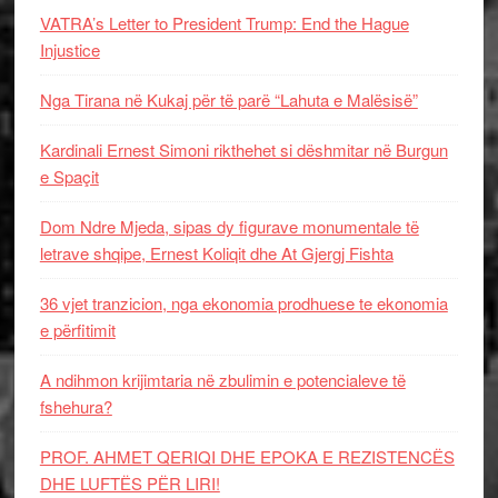
VATRA’s Letter to President Trump: End the Hague
Injustice
Nga Tirana në Kukaj për të parë “Lahuta e Malësisë”
Kardinali Ernest Simoni rikthehet si dëshmitar në Burgun
e Spaçit
Dom Ndre Mjeda, sipas dy figurave monumentale të
letrave shqipe, Ernest Koliqit dhe At Gjergj Fishta
36 vjet tranzicion, nga ekonomia prodhuese te ekonomia
e përfitimit
A ndihmon krijimtaria në zbulimin e potencialeve të
fshehura?
PROF. AHMET QERIQI DHE EPOKA E REZISTENCЁS
DHE LUFTЁS PЁR LIRI!