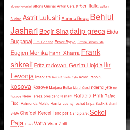
arben llalla
alfons Grishaj
Anton Cefa
asllan
albano kolonjari
Behlul
Astrit Lulushi
Aurenc Bebja
Bushati
Jashari
dalip greca
Beqir Sina
Elida
Buçpapaj
Enver Bytyci
Elmi Berisha
Ermira Babamusta
Frank
Eugjen Merlika
Fahri Xharra
shkreli
Ilir
Gezim Llojdia
Fritz radovani
Levonja
Interviste
Kolec Traboini
Keze Kozeta Zylo
kosova
Kosove
nderroi jete
Marjana Bulku
ne
Murat Gecaj
Rafaela Prifti
Rafael
Nene Tereza
Kosove
presidenti Nishani
Floqi
Raimonda Moisiu
Ramiz Lushaj
reshat kripa
Sadik Elshani
Sokol
Shefqet Kercelli
shqiperia
shqiptaret
SHBA
Paja
Vatra
Visar Zhiti
Thaci