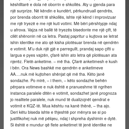
këshilltarë e dola në oborrin e shkollës. Aty u gjenda para
një surprize. Në këndin e kundërt, përkundruall qendrës,
por brenda oborrit të shkollës, ishte një kënd i improvizuar
me një tryezë e me një kuti votimi. Më bëri përshtypje ndaj
u afrova. Vajza në ballë të tryezës bisedonte me një çift, të
cilët shënonin në ca letra. Pastaj papritur u kujtova se letrat
ishin identike me ato që kisha plotësuar brenda në qendrën
e votimit. M’u duk një gjë e parregullt, prandaj sapo çifti u
largua e pyes vajzën, çfarë ishin ato letra që plotësuan ata
njerëz. Fletë-anketime. – më tha. Çfarë anketimesh e kush
i bën. Ora News bashkë me qendrën e anketimeve
AA….nuk më kujtohen shënjat që më tha. Këto janë
sondazhe. Po mirë, – i them, – këto sondazhe behën
përpara votimeve e nuk është e pranueshme të ngrihen
instanca paralele ditën e votimit, sondazhet janë prognoza
jo realitete paralele, nuk mund të dualizojnët qendrat e
votimit e KQZ-të. Mua kështu na kanë thënë, – tha ajo.
Deri këtu biseda ishte e thjeshtë por mënyra se si po
justifikohej nuk më pëlqeu, ndaj i shpreha dyshimin e dytë.
Si është e mundur që flete anketimet të jenë identike ne