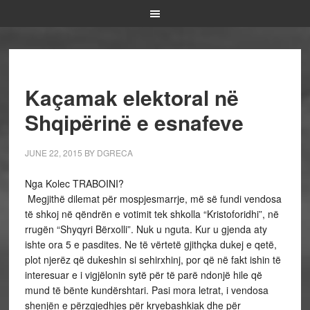
Kaçamak elektoral në
Shqipërinë e esnafeve
JUNE 22, 2015
BY
DGRECA
Nga Kolec TRABOINI?
Megjithë dilemat për mospjesmarrje, më së fundi vendosa
të shkoj në qëndrën e votimit tek shkolla “Kristoforidhi”, në
rrugën “Shyqyri Bërxolli”. Nuk u nguta. Kur u gjenda aty
ishte ora 5 e pasdites. Ne të vërtetë gjithçka dukej e qetë,
plot njerëz që dukeshin si sehirxhinj, por që në fakt ishin të
interesuar e i vigjëlonin sytë për të parë ndonjë hile që
mund të bënte kundërshtari. Pasi mora letrat, i vendosa
shenjën e përzgjedhjes për kryebashkiak dhe për