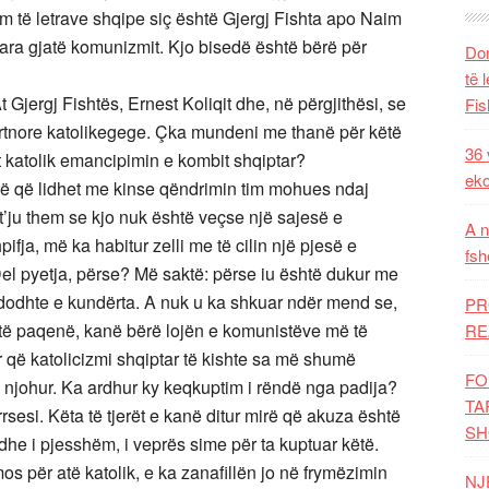
 të letrave shqipe siç është Gjergj Fishta apo Naim
uara gjatë komunizmit. Kjo bisedë është bërë për
Dom
të 
Gjergj Fishtës, Ernest Koliqit dhe, në përgjithësi, se
Fis
irtnore katolikegege. Çka mundeni me thanë për këtë
36 
it katolik emancipimin e kombit shqiptar?
eko
atë që lidhet me kinse qëndrimin tim mohues ndaj
 t’ju them se kjo nuk është veçse një sajesë e
A n
ifja, më ka habitur zelli me të cilin një pjesë e
fsh
Del pyetja, përse? Më saktë: përse iu është dukur me
 ndodhte e kundërta. A nuk u ka shkuar ndër mend se,
PR
k të paqenë, kanë bërë lojën e komunistëve më të
RE
 që katolicizmi shqiptar të kishte sa më shumë
FO
ë njohur. Ka ardhur ky keqkuptim i rëndë nga padija?
TA
rsesi. Këta të tjerët e kanë ditur mirë që akuza është
SH
ë dhe i pjesshëm, i veprës sime për ta kuptuar këtë.
os për atë katolik, e ka zanafillën jo në frymëzimin
NJ