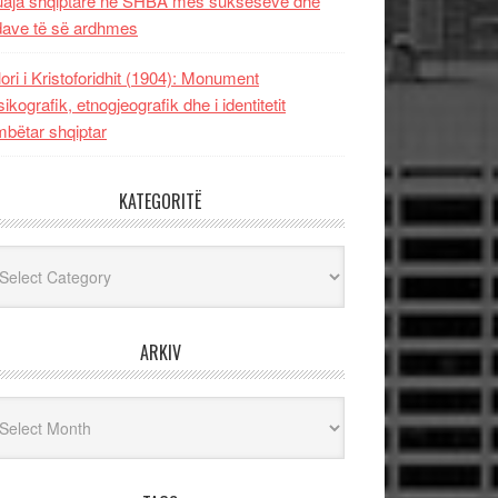
uaja shqiptare në SHBA mes sukseseve dhe
dave të së ardhmes
lori i Kristoforidhit (1904): Monument
sikografik, etnogjeografik dhe i identitetit
bëtar shqiptar
KATEGORITË
egoritë
ARKIV
iv