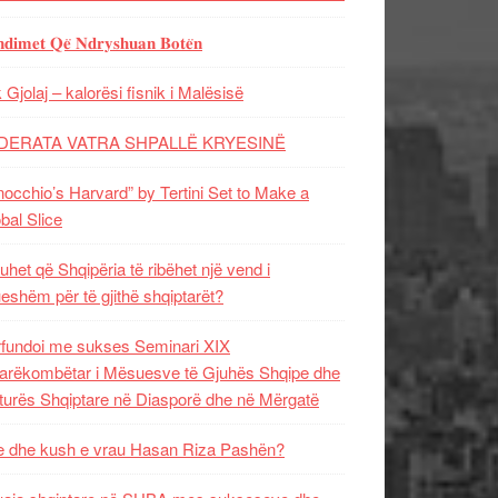
𝐝𝐢𝐦𝐞𝐭 𝐐𝐞̈ 𝐍𝐝𝐫𝐲𝐬𝐡𝐮𝐚𝐧 𝐁𝐨𝐭𝐞̈𝐧
 Gjolaj – kalorësi fisnik i Malësisë
DERATA VATRA SHPALLË KRYESINË
nocchio’s Harvard” by Tertini Set to Make a
bal Slice
uhet që Shqipëria të ribëhet një vend i
ueshëm për të gjithë shqiptarët?
fundoi me sukses Seminari XIX
rëkombëtar i Mësuesve të Gjuhës Shqipe dhe
turës Shqiptare në Diasporë dhe në Mërgatë
 dhe kush e vrau Hasan Riza Pashën?