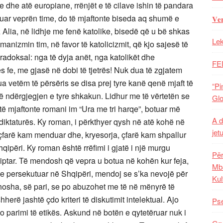
pe dhe atë europiane, rrënjët e të cilave ishin të pandara
exuar veprën time, do të mjaftonte biseda aq shumë e
𝐕𝐞
 Alia, në lidhje me fenë katolike, bisedë që u bë shkas
Lek
nizmin tim, në favor të katolicizmit, që kjo sajesë të
radoksal: nga të dyja anët, nga katolikët dhe
FE
ës fe, me gjasë në dobi të tjetrës! Nuk dua të zgjatem
ua vetëm të përsëris se disa prej tyre kanë qenë mjaft të
“Pi
ë në ndërgjegjen e tyre shkakun. Lidhur me të vërtetën se
Glo
të mjaftonte romani im “Ura me tri harqe”, botuar më
A d
iktaturës. Ky roman, i përkthyer qysh në atë kohë në
jet
farë kam menduar dhe, kryesorja, çfarë kam shpallur
hqipëri. Ky roman është rrëfimi i gjatë i një murgu
Për
shqiptar. Të mendosh që vepra u botua në kohën kur feja,
Mba
e e persekutuar në Shqipëri, mendoj se s’ka nevojë për
Kul
thosha, së pari, se po abuzohet me të në mënyrë të
erë jashtë çdo kriteri të diskutimit intelektual. Ajo
Pse
parimi të etikës. Askund në botën e qytetëruar nuk i