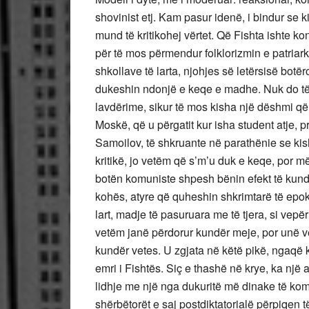
shovinist etj. Kam pasur idenë, i bindur se kis
mund të kritikohej vërtet. Që Fishta ishte ko
për të mos përmendur folklorizmin e patriark
shkollave të larta, njohjes së letërsisë botë
dukeshin ndonjë e keqe e madhe. Nuk do të 
lavdërime, sikur të mos kisha një dëshmi që e
Moskë, që u përgatit kur isha student atje, 
Samoilov, të shkruante në parathënie se kis
kritikë, jo vetëm që s’m’u duk e keqe, por 
botën komuniste shpesh bënin efekt të kund
kohës, atyre që quheshin shkrimtarë të epo
lart, madje të pasuruara me të tjera, si vepër
vetëm janë përdorur kundër meje, por unë ve
kundër vetes. U zgjata në këtë pikë, ngaqë kj
emri i Fishtës. Siç e thashë në krye, ka një
lidhje me një nga dukuritë më dinake të komu
shërbëtorët e saj postdiktatorialë përpiqen t