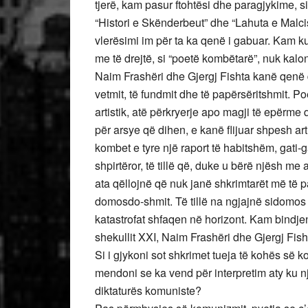
tjerë, kam pasur ftohtësi dhe paragjykime,
“Histori e Skënderbeut” dhe “Lahuta e Malci
vlerësimi im për ta ka qenë i gabuar. Kam ku
me të drejtë, si “poetë kombëtarë”, nuk kalon n
Naim Frashëri dhe Gjergj Fishta kanë qenë 
vetmit, të fundmit dhe të papërsëritshmit. Po
artistik, atë përkryerje apo magji të epërme 
për arsye që dihen, e kanë flijuar shpesh arti
kombet e tyre një raport të habitshëm, gati-g
shpirtëror, të tillë që, duke u bërë njësh me
ata qëllojnë që nuk janë shkrimtarët më të p
domosdo-shmit. Të tillë na ngjajnë sidomos 
katastrofat shfaqen në horizont. Kam bindjen
shekullit XXI, Naim Frashëri dhe Gjergj Fis
Si i gjykoni sot shkrimet tueja të kohës së 
mendoni se ka vend për interpretim aty ku nji
diktaturës komuniste?