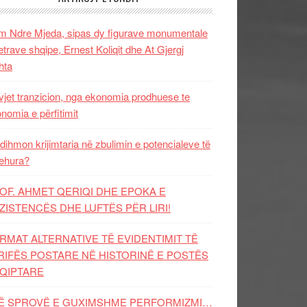
 Ndre Mjeda, sipas dy figurave monumentale
letrave shqipe, Ernest Koliqit dhe At Gjergj
hta
vjet tranzicion, nga ekonomia prodhuese te
nomia e përfitimit
dihmon krijimtaria në zbulimin e potencialeve të
ehura?
OF. AHMET QERIQI DHE EPOKA E
ZISTENCЁS DHE LUFTЁS PЁR LIRI!
RMAT ALTERNATIVE TË EVIDENTIMIT TË
RIFËS POSTARE NË HISTORINË E POSTËS
QIPTARE
Ë SPROVË E GUXIMSHME PERFORMIZMI…