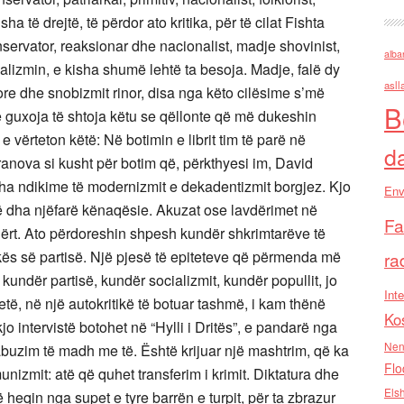
ha të drejtë, të përdor ato kritika, për të cilat Fishta
nservator, reaksionar dhe nacionalist, madje shovinist,
alba
alizmin, e kisha shumë lehtë ta besoja. Madje, falë dy
asll
rore dhe snobizmit rinor, disa nga këto cilësime s’më
B
guxoja të shtoja këtu se qëllonte që më dukeshin
 vërteton këtë: Në botimin e librit tim të parë në
d
pranova si kusht për botim që, përkthyesi im, David
ha ndikime të modernizmit e dekadentizmit borgjez. Kjo
Env
më dha njëfarë kënaqësie. Akuzat ose lavdërimet në
Fa
ërt. Ato përdoreshin shpesh kundër shkrimtarëve të
kës së partisë. Një pjesë të epiteteve që përmenda më
ra
 kundër partisë, kundër socializmit, kundër popullit, jo
Inte
të, në një autokritikë të botuar tashmë, i kam thënë
Ko
o intervistë botohet në “Hylli i Dritës”, e pandarë nga
Nen
 abuzim të madh me të. Është krijuar një mashtrim, që ka
Flo
nizmit: atë që quhet transferim i krimit. Diktatura dhe
Els
ë heqin nga supet e tyre barrën e turpit, për ta zbrazur