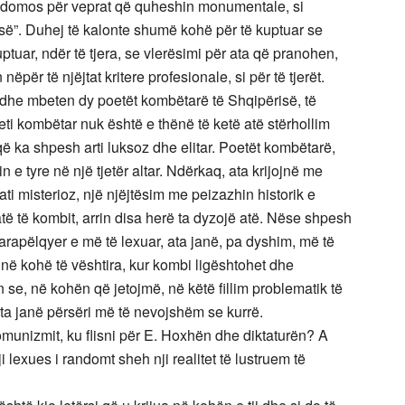
 sidomos për veprat që quheshin monumentale, si
së”. Duhej të kalonte shumë kohë për të kuptuar se
ptuar, ndër të tjera, se vlerësimi për ata që pranohen,
ëpër të njëjtat kritere profesionale, si për të tjerët.
dhe mbeten dy poetët kombëtarë të Shqipërisë, të
eti kombëtar nuk është e thënë të ketë atë stërhollim
që ka shpesh arti luksoz dhe elitar. Poetët kombëtarë,
n e tyre në një tjetër altar. Ndërkaq, ata krijojnë me
ati misterioz, një njëjtësim me peizazhin historik e
 atë të kombit, arrin disa herë ta dyzojë atë. Nëse shpesh
arapëlqyer e më të lexuar, ata janë, pa dyshim, më të
në kohë të vështira, kur kombi ligështohet dhe
 se, në kohën që jetojmë, në këtë fillim problematik të
hta janë përsëri më të nevojshëm se kurrë.
komunizmit, ku flisni për E. Hoxhën dhe diktaturën? A
 lexues i randomt sheh nji realitet të lustruem të