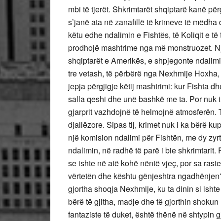
mbi të tjerët. Shkrimtarët shqiptarë kanë për
s’janë ata në zanafillë të krimeve të mëdha 
këtu edhe ndalimin e Fishtës, të Koliqit e t
prodhojë mashtrime nga më monstruozet. Një
shqiptarët e Amerikës, e shpjegonte ndalimin
tre vetash, të përbërë nga Nexhmije Hoxha, 
jepja përgjigje këtij mashtrimi: kur Fishta dh
salla qeshi dhe unë bashkë me ta. Por nuk is
gjarprit vazhdojnë të helmojnë atmosferën. T
djallëzore. Sipas tij, krimet nuk i ka bërë k
një komision ndalimi për Fishtën, me dy zyrtar
ndalimin, në radhë të parë i bie shkrimtarit. 
se ishte në atë kohë nëntë vjeç, por sa raste
vërtetën dhe kështu gënjeshtra ngadhënjen?
gjortha shoqja Nexhmije, ku ta dinin si ishte 
bërë të gjitha, madje dhe të gjorthin shokun E
fantaziste të duket, është thënë në shtypin 