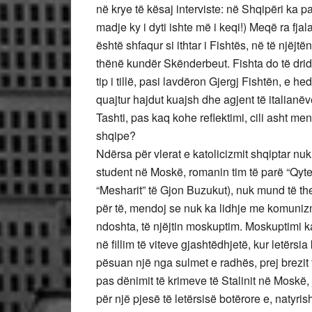
në krye të kësaj interviste: në Shqipëri ka p
madje ky i dyti ishte më i keqi!) Meqë ra fjal
është shfaqur si ithtar i Fishtës, në të njëjt
thënë kundër Skënderbeut. Fishta do të dridh
tip i tillë, pasi lavdëron Gjergj Fishtën, e he
quajtur hajdut kuajsh dhe agjent të italianë
Tashti, pas kaq kohe reflektimi, cili asht men
shqipe?
Ndërsa për vlerat e katolicizmit shqiptar 
student në Moskë, romanin tim të parë “Qyte
“Mesharit” të Gjon Buzukut), nuk mund të th
për të, mendoj se nuk ka lidhje me komunizm
ndoshta, të njëjtin moskuptim. Moskuptimi k
në fillim të viteve gjashtëdhjetë, kur letërs
pësuan një nga sulmet e radhës, prej brezit të 
pas dënimit të krimeve të Stalinit në Moskë,
për një pjesë të letërsisë botërore e, natyris