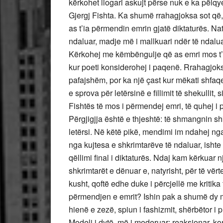
kërkohet llogari askujt përse nuk e ka pëlqye
Gjergj Fishta. Ka shumë rrahagjoksa sot që,
as t’ia përmendin emrin gjatë diktaturës. Na
ndaluar, madje më i mallkuari ndër të ndaluari
Kërkohej me këmbëngulje që as emri mos t’i 
kur poeti konsiderohej i paqenë. Rrahagjoks
pafajshëm, por ka një çast kur mëkati shfaq
e sprova për letërsinë e fillimit të shekullit, 
Fishtës të mos i përmendej emri, të quhej i
Përgjigjja është e thjeshtë: të shmangnin sh
letërsi. Në këtë pikë, mendimi im ndahej nga
nga kujtesa e shkrimtarëve të ndaluar, ishte 
qëllimi final i diktaturës. Ndaj kam kërkuar 
shkrimtarët e dënuar e, natyrisht, për të vër
kusht, qoftë edhe duke i përcjellë me kritika
përmendjen e emrit? Ishin pak a shumë dy mo
hienë e zezë, spiun i fashizmit, shërbëtor i 
Modeli i dytë, më i moderuar: reaksionar, konse