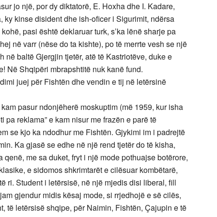
asur jo një, por dy diktatorë, E. Hoxha dhe I. Kadare,
a, ky kinse disident dhe ish-oficer i Sigurimit, ndërsa
ën kohë, pasi është deklaruar turk, s’ka lënë sharje pa
ej në varr (nëse do ta kishte), po të merrte vesh se një
dh në baltë Gjergjin tjetër, atë të Kastriotëve, duke e
ve! Në Shqipëri mbrapshtitë nuk kanë fund.
dimi juej për Fishtën dhe vendin e tij në letërsinë
nuk kam pasur ndonjëherë moskuptim (më 1959, kur isha
ti pa reklama” e kam nisur me frazën e parë të
em se kjo ka ndodhur me Fishtën. Gjykimi im i padrejtë
in. Ka gjasë se edhe në një rend tjetër do të kisha,
a qenë, me sa duket, fryt i një mode pothuajse botërore,
ia klasike, e sidomos shkrimtarët e cilësuar kombëtarë,
ri. Student i letërsisë, në një mjedis disi liberal, fill
 jam gjendur midis kësaj mode, si rrjedhojë e së cilës,
ht, të letërsisë shqipe, për Naimin, Fishtën, Çajupin e të