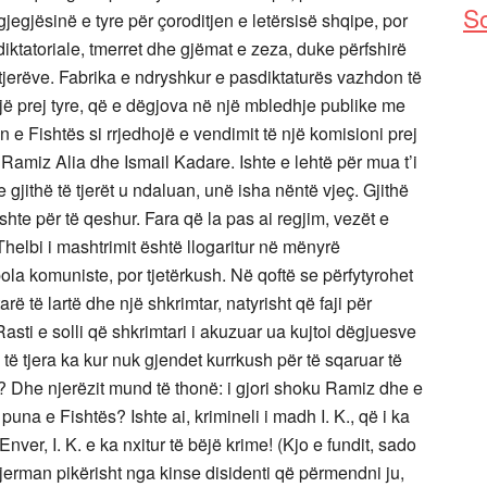
So
gjegjësinë e tyre për çoroditjen e letërsisë shqipe, por
diktatoriale, tmerret dhe gjëmat e zeza, duke përfshirë
ë tjerëve. Fabrika e ndryshkur e pasdiktaturës vazhdon të
 prej tyre, që e dëgjova në një mbledhje publike me
 e Fishtës si rrjedhojë e vendimit të një komisioni prej
Ramiz Alia dhe Ismail Kadare. Ishte e lehtë për mua t’i
e gjithë të tjerët u ndaluan, unë isha nëntë vjeç. Gjithë
hte për të qeshur. Fara që la pas ai regjim, vezët e
helbi i mashtrimit është llogaritur në mënyrë
upola komuniste, por tjetërkush. Në qoftë se përfytyrohet
ë të lartë dhe një shkrimtar, natyrisht që faji për
Rasti e solli që shkrimtari i akuzuar ua kujtoi dëgjuesve
 të tjera ka kur nuk gjendet kurrkush për të sqaruar të
 Dhe njerëzit mund të thonë: i gjori shoku Ramiz dhe e
puna e Fishtës? Ishte ai, krimineli i madh I. K., që i ka
nver, I. K. e ka nxitur të bëjë krime! (Kjo e fundit, sado
gjerman pikërisht nga kinse disidenti që përmendni ju,