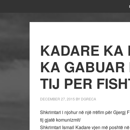
KADARE KA 
KA GABUAR 
TIJ PER FIS
DECEMBER 27, 2015
BY
DGRECA
Shkrimtari i njohur në një rrëfim për Gjergj
tij gjatë komunizmit/
Shkrimtari Ismail Kadare vjen më poshtë në 