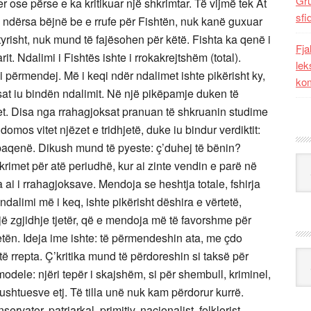
Gr
r ose përse e ka kritikuar një shkrimtar. Të vijmë tek At
sfi
 ndërsa bëjnë be e rrufe për Fishtën, nuk kanë guxuar
tyrisht, nuk mund të fajësohen për këtë. Fishta ka qenë i
Fja
t. Ndalimi i Fishtës ishte i rrokakrejtshëm (total).
lek
përmendej. Më i keqi ndër ndalimet ishte pikërisht ky,
kom
at iu bindën ndalimit. Në një pikëpamje duken të
et. Disa nga rrahagjoksat pranuan të shkruanin studime
sidomos vitet njëzet e tridhjetë, duke iu bindur verdiktit:
 paqenë. Dikush mund të pyeste: ç’duhej të bënin?
Kat
krimet për atë periudhë, kur ai zinte vendin e parë në
 ai i rrahagjoksave. Mendoja se heshtja totale, fshirja
ndalimi më i keq, ishte pikërisht dëshira e vërtetë,
një zgjidhje tjetër, që e mendoja më të favorshme për
tetën. Ideja ime ishte: të përmendeshin ata, me çdo
 të rrepta. Ç’kritika mund të përdoreshin si taksë për
Ark
dele: njëri tepër i skajshëm, si për shembull, kriminel,
pushtuesve etj. Të tilla unë nuk kam përdorur kurrë.
rvator, patriarkal, primitiv, nacionalist, folklorist,