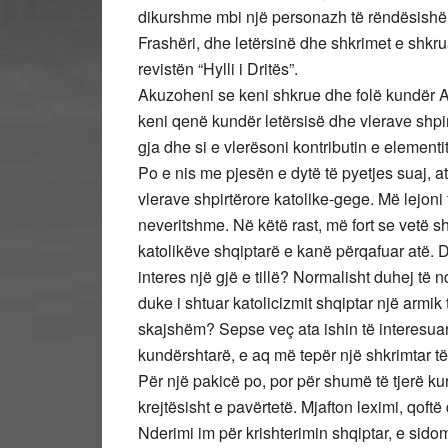
dikurshme mbi një personazh të rëndësishëm
Frashëri, dhe letërsinë dhe shkrimet e shkr
revistën “Hylli i Dritës”.
Akuzoheni se keni shkrue dhe folë kundër At 
keni qenë kundër letërsisë dhe vlerave shp
gja dhe si e vlerësoni kontributin e element
Po e nis me pjesën e dytë të pyetjes suaj, 
vlerave shpirtërore katolike-gege. Më lejoni
neveritshme. Në këtë rast, më fort se vetë shp
katolikëve shqiptarë e kanë përqafuar atë. 
interes një gjë e tillë? Normalisht duhej të
duke i shtuar katolicizmit shqiptar një armi
skajshëm? Sepse veç ata ishin të interesuar
kundërshtarë, e aq më tepër një shkrimtar t
Për një pakicë po, por për shumë të tjerë kur
krejtësisht e pavërtetë. Mjafton leximi, qoft
Nderimi im për krishterimin shqiptar, e sidom