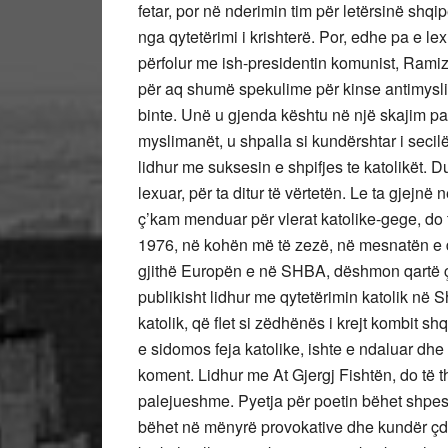
fetar, por në nderimin tim për letërsinë shqi
nga qytetërimi i krishterë. Por, edhe pa e l
përfolur me ish-presidentin komunist, Ramiz
për aq shumë spekulime për kinse antimyslima
binte. Unë u gjenda kështu në një skajim pa
myslimanët, u shpalla si kundërshtar i secil
lidhur me suksesin e shpifjes te katolikët. D
lexuar, për ta ditur të vërtetën. Le ta gjejn
ç’kam menduar për vlerat katolike-gege, do 
1976, në kohën më të zezë, në mesnatën e d
gjithë Europën e në SHBA, dëshmon qartë ç
publikisht lidhur me qytetërimin katolik në S
katolik, që flet si zëdhënës i krejt kombit 
e sidomos feja katolike, ishte e ndaluar dh
koment. Lidhur me At Gjergj Fishtën, do të 
palejueshme. Pyetja për poetin bëhet shpeshh
bëhet në mënyrë provokative dhe kundër çdo 