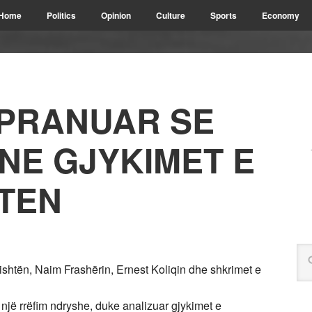
Home
Politics
Opinion
Culture
Sports
Economy
PRANUAR SE
NE GJYKIMET E
HTEN
 Fishtën, Naim Frashërin, Ernest Koliqin dhe shkrimet e
një rrëfim ndryshe, duke analizuar gjykimet e