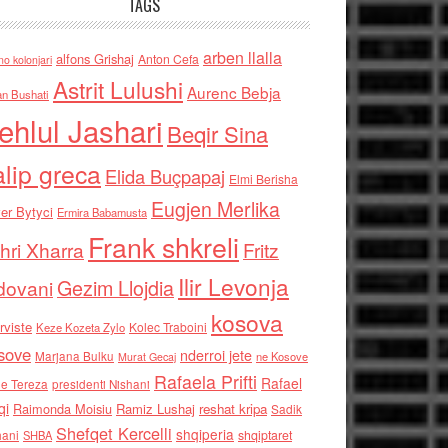
TAGS
arben llalla
alfons Grishaj
Anton Cefa
no kolonjari
Astrit Lulushi
Aurenc Bebja
an Bushati
ehlul Jashari
Beqir Sina
alip greca
Elida Buçpapaj
Elmi Berisha
Eugjen Merlika
er Bytyci
Ermira Babamusta
Frank shkreli
hri Xharra
Fritz
Ilir Levonja
Gezim Llojdia
dovani
kosova
rviste
Kolec Traboini
Keze Kozeta Zylo
sove
nderroi jete
Marjana Bulku
ne Kosove
Murat Gecaj
Rafaela Prifti
Rafael
e Tereza
presidenti Nishani
qi
Raimonda Moisiu
Ramiz Lushaj
reshat kripa
Sadik
Shefqet Kercelli
shqiperia
hani
shqiptaret
SHBA