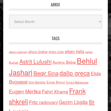
ARKIV
Arkiv
TAGS
arben llalla
alfons Grishaj
Anton Cefa
asllan
albano kolonjari
Behlul
Astrit Lulushi
Aurenc Bebja
Bushati
Jashari
dalip greca
Beqir Sina
Elida
Buçpapaj
Enver Bytyci
Elmi Berisha
Ermira Babamusta
Frank
Eugjen Merlika
Fahri Xharra
shkreli
Ilir
Gezim Llojdia
Fritz radovani