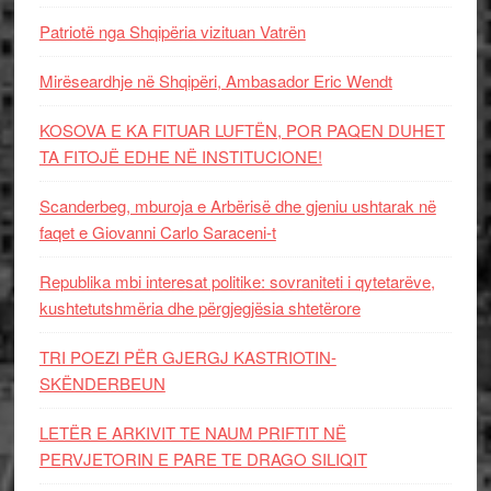
Patriotë nga Shqipëria vizituan Vatrën
Mirëseardhje në Shqipëri, Ambasador Eric Wendt
KOSOVA E KA FITUAR LUFTËN, POR PAQEN DUHET
TA FITOJË EDHE NË INSTITUCIONE!
Scanderbeg, mburoja e Arbërisë dhe gjeniu ushtarak në
faqet e Giovanni Carlo Saraceni-t
Republika mbi interesat politike: sovraniteti i qytetarëve,
kushtetutshmëria dhe përgjegjësia shtetërore
TRI POEZI PËR GJERGJ KASTRIOTIN-
SKËNDERBEUN
LETËR E ARKIVIT TE NAUM PRIFTIT NË
PERVJETORIN E PARE TE DRAGO SILIQIT