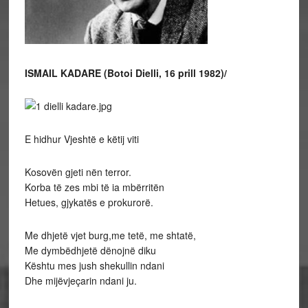
ISMAIL KADARE (Botoi Dielli, 16 prill 1982)/
E hidhur Vjeshtë e këtij viti
Kosovën gjeti nën terror.
Korba të zes mbi të ia mbërritën
Hetues, gjykatës e prokurorë.
Me dhjetë vjet burg,me tetë, me shtatë,
Me dymbëdhjetë dënojnë diku
Kështu mes jush shekullin ndani
Dhe mijëvjeçarin ndani ju.