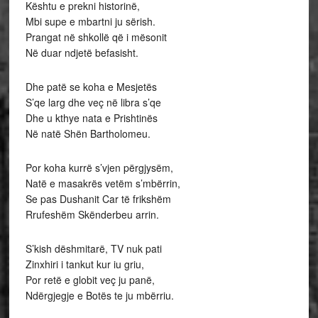
Kështu e prekni historinë,
Mbi supe e mbartni ju sërish.
Prangat në shkollë që i mësonit
Në duar ndjetë befasisht.
Dhe patë se koha e Mesjetës
S’qe larg dhe veç në libra s’qe
Dhe u kthye nata e Prishtinës
Në natë Shën Bartholomeu.
Por koha kurrë s’vjen përgjysëm,
Natë e masakrës vetëm s’mbërrin,
Se pas Dushanit Car të frikshëm
Rrufeshëm Skënderbeu arrin.
S’kish dëshmitarë, TV nuk pati
Zinxhiri i tankut kur iu griu,
Por retë e globit veç ju panë,
Ndërgjegje e Botës te ju mbërriu.