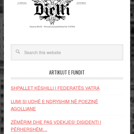
ARTIKUJT E FUNDIT
SHPALLET KËSHILLI I FEDERATËS VATRA
LUMI SI UDHË E NDRYSHIM NË POEZINË
AGOLLIANE
ZËMËRIM DHE PAS VDEKJES! DISIDENTI I
PËRHERSHËM…