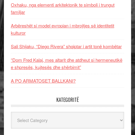
Oxhaku, nga elementi arkitektonik te simboli i trungut
familjar
Arbëreshët si model evropian i mbrojtjes së identitetit
kulturor
Sali Shijaku, “Diego Rivera” shqiptar i artit tonë kombëtar
“Dom Fred Kalaj, mes altarit dhe atdheut si hermeneutikë
e shpresës, kujtesës dhe shërbimit”
A PO ARMATOSET BALLKANI?
KATEGORITË
Kategoritë