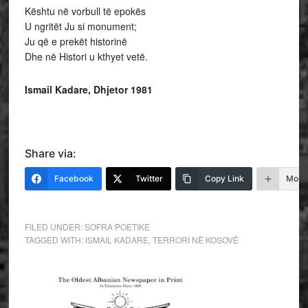
Kështu në vorbull të epokës
U ngritët Ju si monument;
Ju që e prekët historinë
Dhe në Histori u kthyet vetë.
Ismail Kadare, Dhjetor 1981
Share via:
Facebook
Twitter
Copy Link
More
FILED UNDER:
SOFRA POETIKE
TAGGED WITH:
ISMAIL KADARE
,
TERRORI NË KOSOVË