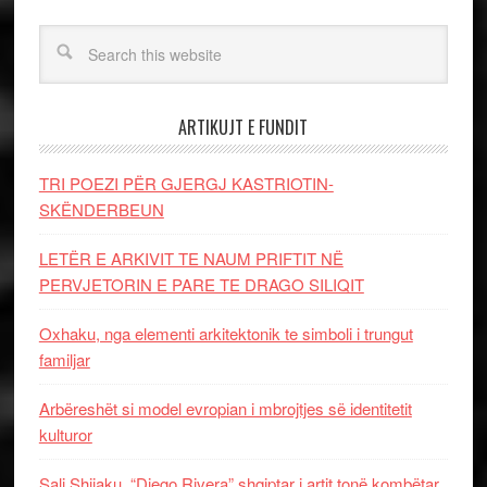
ARTIKUJT E FUNDIT
TRI POEZI PËR GJERGJ KASTRIOTIN-
SKËNDERBEUN
LETËR E ARKIVIT TE NAUM PRIFTIT NË
PERVJETORIN E PARE TE DRAGO SILIQIT
Oxhaku, nga elementi arkitektonik te simboli i trungut
familjar
Arbëreshët si model evropian i mbrojtjes së identitetit
kulturor
Sali Shijaku, “Diego Rivera” shqiptar i artit tonë kombëtar