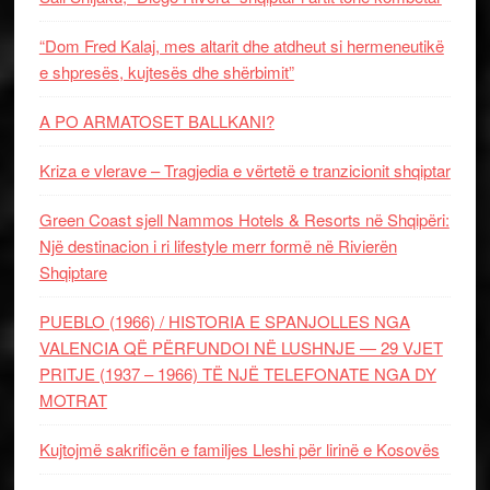
“Dom Fred Kalaj, mes altarit dhe atdheut si hermeneutikë
e shpresës, kujtesës dhe shërbimit”
A PO ARMATOSET BALLKANI?
Kriza e vlerave – Tragjedia e vërtetë e tranzicionit shqiptar
Green Coast sjell Nammos Hotels & Resorts në Shqipëri:
Një destinacion i ri lifestyle merr formë në Rivierën
Shqiptare
PUEBLO (1966) / HISTORIA E SPANJOLLES NGA
VALENCIA QË PËRFUNDOI NË LUSHNJE — 29 VJET
PRITJE (1937 – 1966) TË NJË TELEFONATE NGA DY
MOTRAT
Kujtojmë sakrificën e familjes Lleshi për lirinë e Kosovës