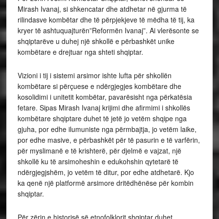
Mirash Ivanaj, si shkencatar dhe atdhetar në gjurma të
rilindasve kombëtar dhe të përpjekjeve të mëdha të tij, ka
kryer të ashtuquajturën”Reformën Ivanaj”. Ai vlerësonte se
shqiptarëve u duhej një shkollë e përbashkët unike
kombëtare e drejtuar nga shteti shqiptar.
Vizioni i tij i sistemi arsimor ishte lufta për shkollën
kombëtare si përçuese e ndërgjegjes kombëtare dhe
kosolidimi i unitetit kombëtar, pavarësisht nga përkatësia
fetare. Sipas Mirash Ivanaj krijimi dhe afirmimi i shkollës
kombëtare shqiptare duhet të jetë jo vetëm shqipe nga
gjuha, por edhe ilumuniste nga përmbajtja, jo vetëm laike,
por edhe masive, e përbashkët për të pasurin e të varfërin,
për myslimanë e të krishterë, për djelmë e vajzat, një
shkollë ku të arsimoheshin e edukohshin qytetarë të
ndërgjegjshëm, jo vetëm të ditur, por edhe atdhetarë. Kjo
ka qenë një platformë arsimore dritëdhënëse për kombin
shqiptar.
Për zërin e historisë së etnofolklorit shqiptar duhet