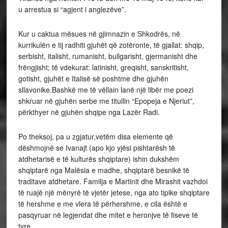
u arrestua si “agjent i anglezëve”.
Kur u caktua mësues në gjimnazin e Shkodrës, në
kurrikulën e tij radhiti gjuhët që zotëronte, të gjallat: shqip,
serbisht, italisht, rumanisht, bullgarisht, gjermanisht dhe
frëngjisht; të vdekurat: latinisht, greqisht, sanskritisht,
gotisht, gjuhët e Italisë së poshtme dhe gjuhën
sllavonike.Bashkë me të vëllain lanë një libër me poezi
shkruar në gjuhën serbe me titullin “Epopeja e Njeriut”,
përkthyer në gjuhën shqipe nga Lazër Radi.
Po theksoj, pa u zgjatur,vetëm disa elemente që
dëshmojnë se Ivanajt (apo kjo yjësi pishtarësh të
atdhetarisë e të kulturës shqiptare) ishin dukshëm
shqiptarë nga Malësia e madhe, shqiptarë besnikë të
traditave atdhetare. Familja e Martinit dhe Mirashit vazhdoi
të ruajë një mënyrë të vjetër jetese, nga ato tipike shqiptare
të hershme e me vlera të përhershme, e cila është e
pasqyruar në legjendat dhe mitet e heronjve të fiseve të
tyre.