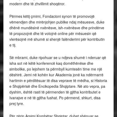
modern dhe të zhvillimit shoqëror.
Përmes këtij çmimi, Fondacioni synon të promovojë
vëmendjen dhe mirënjohjen publike ndaj mësuesve, duke
dhënë mundësinë nxënësve, ish-nxënësve dhe prindërve
të propozojnë dhe të votojnë online për mësuesin që
vlerësojnë më shumë si shenjë falënderimi për kontributin
e tij.
Së mbrami, duke ripohuar se u ndjeva shumë i nderuar që
isha sot në këtë konferencë kaq domëthënëse dhe
simbolike, po lejohem ta përmbyll kumtesën time me një
dëshirë. Jemi në kohën kur Akademia jonë ka ndërmarrë
hartimin e përditësuar të disa veprave të mëdha, si Historia
e Shqipërisë dhe Encikopedia Shqiptare. Në ato vepra, pa
dyshim, është rasti të përmenden të gjitha kontributet e
Ivanajve e në të gjitha fushat. Po përmend, shkurt, disa
prej tyre.
Për zërin Arsimi Kombëtar Shqiptar, duhet shënuar se