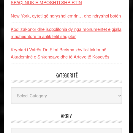
SPAÇI NUK E MPOSHTI SHPIRTIN
New York, qyteti që ndryshoi emrin… dhe ndryshoi botën
Kodi zakonor dhe isopolifonia dy nga monumentet e gjalla
madhështore të antikitetit shqiptar
Kryetari i Vatrës Dr. Elmi Berisha zhvilloi takim në
Akademinë e Shkencave dhe të Arteve të Kosovës
KATEGORITË
Kategoritë
ARKIV
Arkiv