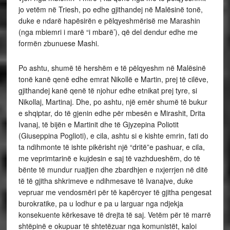
jo vetëm në Triesh, po edhe gjithandej në Malësinë tonë,
duke e ndarë hapësirën e pëlqyeshmërisë me Marashin
(nga mbiemri i marë “i mbarë’), që del dendur edhe me
formën zbunuese Mashi.
Po ashtu, shumë të hershëm e të pëlqyeshm në Malësinë
tonë kanë qenë edhe emrat Nikollë e Martin, prej të cilëve,
gjithandej kanë qenë të njohur edhe etnikat prej tyre, si
Nikollaj, Martinaj. Dhe, po ashtu, një emër shumë të bukur
e shqiptar, do të gjenin edhe për mbesën e Mirashit, Drita
Ivanaj, të bijën e Martinit dhe të Gjyzepina Poliotit
(Giuseppina Poglioti), e cila, ashtu si e kishte emrin, fati do
ta ndihmonte të ishte pikërisht një “dritë”e pashuar, e cila,
me veprimtarinë e kujdesin e saj të vazhdueshëm, do të
bënte të mundur ruajtjen dhe zbardhjen e nxjerrjen në ditë
të të gjitha shkrimeve e ndihmesave të Ivanajve, duke
vepruar me vendosmëri për të kapërcyer të gjitha pengesat
burokratike, pa u lodhur e pa u larguar nga ndjekja
konsekuente kërkesave të drejta të saj. Vetëm për të marrë
shtëpinë e okupuar të shtetëzuar nga komunistët, kaloi