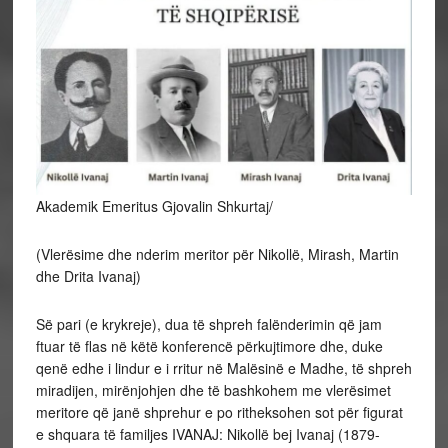
Akademik Emeritus Gjovalin Shkurtaj/
(Vlerësime dhe nderim meritor për Nikollë, Mirash, Martin
dhe Drita Ivanaj)
Së pari (e krykreje), dua të shpreh falënderimin që jam
ftuar të flas në këtë konferencë përkujtimore dhe, duke
qenë edhe i lindur e i rritur në Malësinë e Madhe, të shpreh
miradijen, mirënjohjen dhe të bashkohem me vlerësimet
meritore që janë shprehur e po ritheksohen sot për figurat
e shquara të familjes IVANAJ: Nikollë bej Ivanaj (1879-