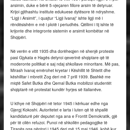
arsimin, duke e bërë 5-vjeçaren fillore arsim të detyruar.
Krijoi gjithashtu institute edukuese dytësore të ndryshme.
“Ligji i Arsimit”, i quajtur “Ligji Ivanaj” ishte ligji më i
rëndësishëm e më i plotë i periudhës. Qëllimi i tij ishte të
krijonte dhe integronte sistemin e arsimit kombëtar në
Shqipëri.
Në verën e vitit 1935 dha dorëheqjen në shenjë proteste
pasi Gjykata e Hagës detyroi qeverinë shqiptare që të
moderonte politikat e saj ndaj shkollave minoritare. Më pas,
Mirash Ivanaj emërohet kryetar i Këshillit të Shtetit dhe
këshilltar i mbretit Zog deri më 7 prill 1939. Bashkë me
miqtë Safet Butka dhe Qemal Butka mobilizoi studentët
shqiptarë në protestat kundër hyrjes së italianëve.
U kthye në Shqipëri në tetor 1945 i kërkuar edhe nga
Gjergj Kokoshi. Autoritetet e larta i luten që të shpallë
kandidaturë për deputet nga ana e Frontit Demokratik, gjë
për të cilën refuzoi. Punoi në shkollën pedagogjike të
Tiranës nga nëntori i 1945 deri më 15 maj 1946, kohë kur