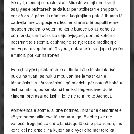
Së dyti, mendoj se raste si ai i Mirash Ivanajt dhe i krejt
asaj yjësie pishtarësh të dalluar për atdhetari e shqiptari,
por që do të pësonin dënime e keqtrajtime pak të thuash të
padrejta, me burgosje e cilësime si armiq të popullit e me
mospërnendjen jo vetëm të kontributeve po as edhe t’u
përmendej emri për disa dhjetëvjeçarë, deri në kohën e
ndërrimit të sistemit, dëshmojnë se njerëzit e mëdhenj e
me vepra e veprimtari të vyera, nuk vdesin kur japin frymën
e fundit, por kur harrohen.
Ivanajt si yjësi pishtarësh të atdhetarisë e të shqiptarisë,
nuk u harruan, as nuk u mbuluan me lëmashkun e
tëhuajësimit e nënvlerësimit, që mjerisht për shumë kohë u
lëshua mbi ta, porse ata, si Feniksi i legjendave, do të
rilindnin prej asaj që kishin lënë në të mirë të Atdheut.
Konferenca e sotme, si dhe botimet, librat dhe dekorimet e
këtyre personaliteteve të shquara, qoftë edhe pse me
vonesë, tregojnë se e drejta sidoqoftë edhe pse vonon, me
kohë del në dritë e na kujton sa e vyer dhe meritore ka