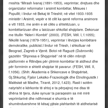
rreshta “Mirash Ivanaj (1891-1953), veprimtar, drejtues dhe
organizator reformator i arsimit kombëtar, Mësues i
Popullit; i lindur në Bekaj të Trieshit; në vitet 1933-1935
ministër i Arsimit, vepër e të cilit ka qenë reforma arsimore
e viti 1933, me anën e së cilës u shtetëzuan, u
kombëtarizuan dhe u laicizuan shkollat shqiptare. Dekoruar
me titullin “Nderi i Kombit” (2003). (FESH, Vëll. I, f.1055);
Nikollë Ivanaj (1879-1951), veprimtar i lëvizjes kombëtare
demokratike, publicist.I lindur në Triesh, i shkolluar në
Beograd, Zagreb e Vjenë. Botoi në Raguzë (Dubrovnik)
gazetën “Shpnesa e Shqypnisë” në të cilën mbrojti
platformën e Rilindjes për çlirimin kombëtar të atdheut dhe
për formimin e shtetit shqiptar të pavarur. (FESH, Vëll. II,
f.1056). (Shih: Akademia e Shkencave e Shqipërisë,
Gj.Shkurtaj, Fjalor Leksiko-Frazeologjik dhe Etnolinguistik i
Malësisë së Madhe, Tiranë, 2012, f.423). Rasti i sotëm
natyrisht e kërkonte të shtoj e ta përpajnoj me disa të
dhëna të tjera, duke synuar ta paraqesim sa më mirë
veprimtarinë dhe ndihmesat e shumta e të
shumënduershme të kësaj yjësie pishtarësh të atdhetarisë