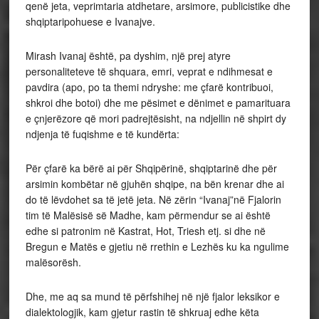
qenë jeta, veprimtaria atdhetare, arsimore, publicistike dhe
shqiptaripohuese e Ivanajve.
Mirash Ivanaj është, pa dyshim, një prej atyre
personaliteteve të shquara, emri, veprat e ndihmesat e
pavdira (apo, po ta themi ndryshe: me çfarë kontribuoi,
shkroi dhe botoi) dhe me pësimet e dënimet e pamarituara
e çnjerëzore që mori padrejtësisht, na ndjellin në shpirt dy
ndjenja të fuqishme e të kundërta:
Për çfarë ka bërë ai për Shqipërinë, shqiptarinë dhe për
arsimin kombëtar në gjuhën shqipe, na bën krenar dhe ai
do të lëvdohet sa të jetë jeta. Në zërin “Ivanaj”në Fjalorin
tim të Malësisë së Madhe, kam përmendur se ai është
edhe si patronim në Kastrat, Hot, Triesh etj. si dhe në
Bregun e Matës e gjetiu në rrethin e Lezhës ku ka ngulime
malësorësh.
Dhe, me aq sa mund të përfshihej në një fjalor leksikor e
dialektologjik, kam gjetur rastin të shkruaj edhe këta