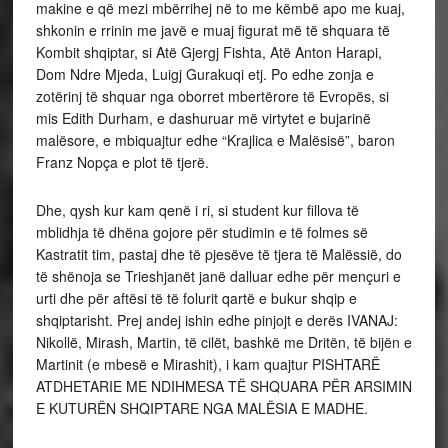
makine e që mezi mbërrihej në to me këmbë apo me kuaj,
shkonin e rrinin me javë e muaj figurat më të shquara të
Kombit shqiptar, si Atë Gjergj Fishta, Atë Anton Harapi,
Dom Ndre Mjeda, Luigj Gurakuqi etj. Po edhe zonja e
zotërinj të shquar nga oborret mbertërore të Evropës, si
mis Edith Durham, e dashuruar më virtytet e bujarinë
malësore, e mbiquajtur edhe “Krajlica e Malësisë”, baron
Franz Nopça e plot të tjerë.
Dhe, qysh kur kam qenë i ri, si student kur fillova të
mblidhja të dhëna gojore për studimin e të folmes së
Kastratit tim, pastaj dhe të pjesëve të tjera të Malëssië, do
të shënoja se Trieshjanët janë dalluar edhe për mençuri e
urti dhe për aftësi të të folurit qartë e bukur shqip e
shqiptarisht. Prej andej ishin edhe pinjojt e derës IVANAJ:
Nikollë, Mirash, Martin, të cilët, bashkë me Dritën, të bijën e
Martinit (e mbesë e Mirashit), i kam quajtur PISHTARË
ATDHETARIE ME NDIHMESA TË SHQUARA PËR ARSIMIN
E KUTURËN SHQIPTARE NGA MALËSIA E MADHE.