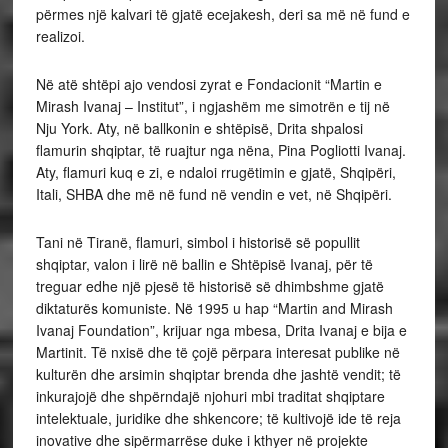
përmes një kalvari të gjatë ecejakesh, deri sa më në fund e
realizoi.
Në atë shtëpi ajo vendosi zyrat e Fondacionit “Martin e
Mirash Ivanaj – Institut”, i ngjashëm me simotrën e tij në
Nju York. Aty, në ballkonin e shtëpisë, Drita shpalosi
flamurin shqiptar, të ruajtur nga nëna, Pina Pogliotti Ivanaj.
Aty, flamuri kuq e zi, e ndaloi rrugëtimin e gjatë, Shqipëri,
Itali, SHBA dhe më në fund në vendin e vet, në Shqipëri.
Tani në Tiranë, flamuri, simbol i historisë së popullit
shqiptar, valon i lirë në ballin e Shtëpisë Ivanaj, për të
treguar edhe një pjesë të historisë së dhimbshme gjatë
diktaturës komuniste. Në 1995 u hap “Martin and Mirash
Ivanaj Foundation”, krijuar nga mbesa, Drita Ivanaj e bija e
Martinit. Të nxisë dhe të çojë përpara interesat publike në
kulturën dhe arsimin shqiptar brenda dhe jashtë vendit; të
inkurajojë dhe shpërndajë njohuri mbi traditat shqiptare
intelektuale, juridike dhe shkencore; të kultivojë ide të reja
inovative dhe sipërmarrëse duke i kthyer në projekte