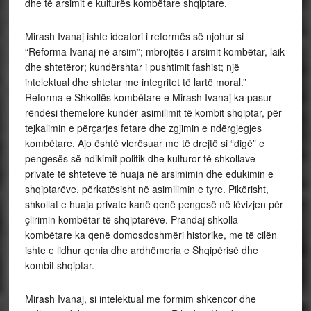
dhe të arsimit e kulturës kombëtare shqiptare.
Mirash Ivanaj ishte ideatori i reformës së njohur si
“Reforma Ivanaj në arsim”; mbrojtës i arsimit kombëtar, laik
dhe shtetëror; kundërshtar i pushtimit fashist; një
intelektual dhe shtetar me integritet të lartë moral.”
Reforma e Shkollës kombëtare e Mirash Ivanaj ka pasur
rëndësi themelore kundër asimilimit të kombit shqiptar, për
tejkalimin e përçarjes fetare dhe zgjimin e ndërgjegjes
kombëtare. Ajo është vlerësuar me të drejtë si “digë” e
pengesës së ndikimit politik dhe kulturor të shkollave
private të shteteve të huaja në arsimimin dhe edukimin e
shqiptarëve, përkatësisht në asimilimin e tyre. Pikërisht,
shkollat e huaja private kanë qenë pengesë në lëvizjen për
çlirimin kombëtar të shqiptarëve. Prandaj shkolla
kombëtare ka qenë domosdoshmëri historike, me të cilën
ishte e lidhur qenia dhe ardhëmeria e Shqipërisë dhe
kombit shqiptar.
Mirash Ivanaj, si intelektual me formim shkencor dhe