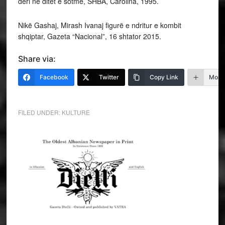
deri në ditët e sotme, SHBA, Carolina, 1995.
Nikë Gashaj, Mirash Ivanaj figurë e ndritur e kombit
shqiptar, Gazeta “Nacional”, 16 shtator 2015.
Share via:
Facebook
Twitter
Copy Link
More
FILED UNDER:
KULTURE