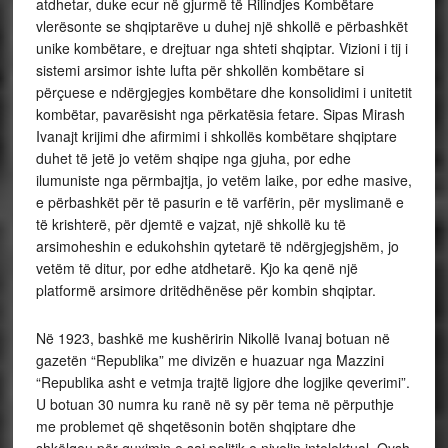
atdhetar, duke ecur në gjurmë të Rilindjes Kombëtare
vlerësonte se shqiptarëve u duhej një shkollë e përbashkët
unike kombëtare, e drejtuar nga shteti shqiptar. Vizioni i tij i
sistemi arsimor ishte lufta për shkollën kombëtare si
përçuese e ndërgjegjes kombëtare dhe konsolidimi i unitetit
kombëtar, pavarësisht nga përkatësia fetare. Sipas Mirash
Ivanajt krijimi dhe afirmimi i shkollës kombëtare shqiptare
duhet të jetë jo vetëm shqipe nga gjuha, por edhe
ilumuniste nga përmbajtja, jo vetëm laike, por edhe masive,
e përbashkët për të pasurin e të varfërin, për myslimanë e
të krishterë, për djemtë e vajzat, një shkollë ku të
arsimoheshin e edukohshin qytetarë të ndërgjegjshëm, jo
vetëm të ditur, por edhe atdhetarë. Kjo ka qenë një
platformë arsimore dritëdhënëse për kombin shqiptar.
Në 1923, bashkë me kushëririn Nikollë Ivanaj botuan në
gazetën “Republika” me divizën e huazuar nga Mazzini
“Republika asht e vetmja trajtë ligjore dhe logjike qeverimi”.
U botuan 30 numra ku ranë në sy për tema në përputhje
me problemet që shqetësonin botën shqiptare dhe