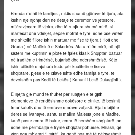
Brenda rrethit të familjes , midis shumë gjërave të tjera, ata
kishin një njohje deri në detaje të ceremonive jetësore,
mijëravjeçare të vjetra, dhe të ruajtura shumë mirë, si
martesat dhe vdekjet, sepse motrat e tyre, edhe pse vetëm
me shkollë fillore ishin martuar me fise të tjera ( Hoti dhe
Gruda ) në Malësinë e Shkodrës. Ata u rritën mirë, në një
sistem me kuptimin e plotë të fjalës klasik Shqiptar, bazuar
në traditën e trimërisë, bujarisë dhe ndershmërisë. Këto
ishin cilësitë e njohura kudo për kualitetin e fiseve
shqiptare, pjesë e të cilave ishte edhe familja e tyre, të
devotshëm pas Kodit të Lekës ( Kanuni i Lekë Dukagjinit ).
E njëjta gjë mund të thuhet për ruajtjen e të gjith
elementeve të rendësishme dokësore e etnike, të besimit
fetar katolik dhe të emrave emrave vetjakë. Bijat e bijtë e
derës së Ivanajve, ashtu si mallim Malësia jonë e Madhe,
kanë pasur emra të bukur, emra të hershëm shqiptarë, po
edhe me përmbajtje e frymë shqiptaripohuese. Mirash, që
vjen nga mbiemri “i mirë”, ka qenë nga më të pëlqyeshmit