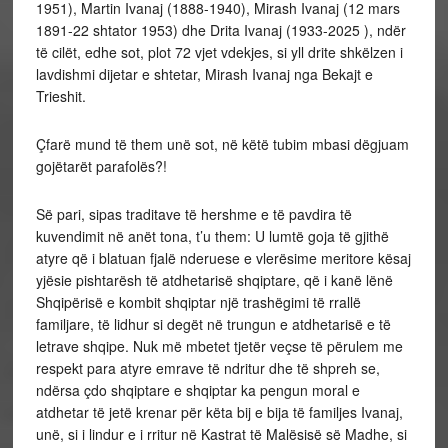
1951), Martin Ivanaj (1888-1940), Mirash Ivanaj (12 mars
1891-22 shtator 1953) dhe Drita Ivanaj (1933-2025 ), ndër
të cilët, edhe sot, plot 72 vjet vdekjes, si yll drite shkëlzen i
lavdishmi dijetar e shtetar, Mirash Ivanaj nga Bekajt e
Trieshit.
Çfarë mund të them unë sot, në këtë tubim mbasi dëgjuam
gojëtarët parafolës?!
Së pari, sipas traditave të hershme e të pavdira të
kuvendimit në anët tona, t’u them: U lumtë goja të gjithë
atyre që i blatuan fjalë nderuese e vlerësime meritore kësaj
yjësie pishtarësh të atdhetarisë shqiptare, që i kanë lënë
Shqipërisë e kombit shqiptar një trashëgimi të rrallë
familjare, të lidhur si degët në trungun e atdhetarisë e të
letrave shqipe. Nuk më mbetet tjetër veçse të përulem me
respekt para atyre emrave të ndritur dhe të shpreh se,
ndërsa çdo shqiptare e shqiptar ka pengun moral e
atdhetar të jetë krenar për këta bij e bija të familjes Ivanaj,
unë, si i lindur e i rritur në Kastrat të Malësisë së Madhe, si