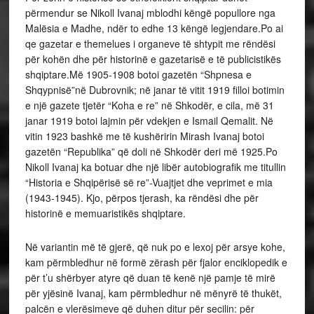
përmendur se Nikoll Ivanaj mblodhi këngë popullore nga
Malësia e Madhe, ndër to edhe 13 këngë legjendare.Po ai
qe gazetar e themelues i organeve të shtypit me rëndësi
për kohën dhe për historinë e gazetarisë e të publicistikës
shqiptare.Më 1905-1908 botoi gazetën “Shpnesa e
Shqypnisë”në Dubrovnik; në janar të vitit 1919 filloi botimin
e një gazete tjetër “Koha e re” në Shkodër, e cila, më 31
janar 1919 botoi lajmin për vdekjen e Ismail Qemalit. Në
vitin 1923 bashkë me të kushëririn Mirash Ivanaj botoi
gazetën “Republika” që doli në Shkodër deri më 1925.Po
Nikoll Ivanaj ka botuar dhe një libër autobiografik me titullin
“Historia e Shqipërisë së re”-Vuajtjet dhe veprimet e mia
(1943-1945). Kjo, përpos tjerash, ka rëndësi dhe për
historinë e memuaristikës shqiptare.
Në variantin më të gjerë, që nuk po e lexoj për arsye kohe,
kam përmbledhur në formë zërash për fjalor enciklopedik e
për t’u shërbyer atyre që duan të kenë një pamje të mirë
për yjësinë Ivanaj, kam përmbledhur në mënyrë të thukët,
palcën e vlerësimeve që duhen ditur për secilin: për