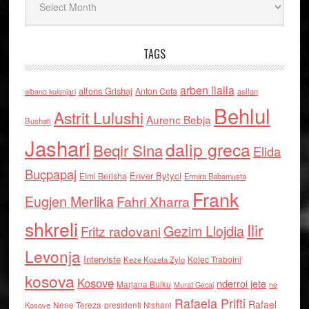
TAGS
arben llalla
alfons Grishaj
Anton Cefa
asllan
albano kolonjari
Behlul
Astrit Lulushi
Aurenc Bebja
Bushati
Jashari
dalip greca
Beqir Sina
Elida
Buçpapaj
Enver Bytyci
Elmi Berisha
Ermira Babamusta
Frank
Eugjen Merlika
Fahri Xharra
shkreli
Ilir
Gezim Llojdia
Fritz radovani
Levonja
Interviste
Kolec Traboini
Keze Kozeta Zylo
kosova
Kosove
nderroi jete
Marjana Bulku
ne
Murat Gecaj
Rafaela Prifti
Rafael
Nene Tereza
Kosove
presidenti Nishani