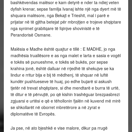
bashkëvendas malësor e kam detyrë e nder ta ndiej veten
dyfish krenar, sepse familja Ivanaj ishte një nga dyert më të
shquara malësore, nga Bekajt e Trieshit, mal i parë e
prijatar në të gjitha betejat për mbrojtjen e trojeve shqiptare
nga synimet grabitqare të fqinjve shovinistë e të
Perandorisë Osmane.
Malësia e Madhe është quajtur e tillë : E MADHE, jo nga
madhësia truallësore e as nga malet e larta e sasia e vogël
e tokës së punueshme, e tokës së bukës, por sepse
krahina jonë, është dalluar në rrjedhë të shekujve se ka
lindur e rritur bija e bij të mëdhenj, të shquar në luftë
kundër pushtueseve të huaj, po edhe bujarë si askush
tjetër në trevat shqëptare, si dhe mendtarë e burra të urtë,
të ditur e të përvujtë, po që kishin trashëguar brezpasbrezi
zgjuarsi e urtësi e që e tëhollonin fjalën në kuvend më mirë
se shkollarët në oborret mbretërore a në zyrat e
diplomatëve të Evropës.
Ja pse, në ato bjeshkë e vise malore, dikur pa rrugë