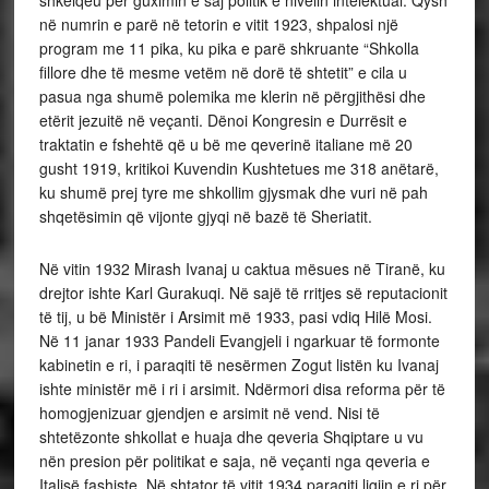
shkëlqeu për guximin e saj politik e nivelin intelektual. Qysh
në numrin e parë në tetorin e vitit 1923, shpalosi një
program me 11 pika, ku pika e parë shkruante “Shkolla
fillore dhe të mesme vetëm në dorë të shtetit” e cila u
pasua nga shumë polemika me klerin në përgjithësi dhe
etërit jezuitë në veçanti. Dënoi Kongresin e Durrësit e
traktatin e fshehtë që u bë me qeverinë italiane më 20
gusht 1919, kritikoi Kuvendin Kushtetues me 318 anëtarë,
ku shumë prej tyre me shkollim gjysmak dhe vuri në pah
shqetësimin që vijonte gjyqi në bazë të Sheriatit.
Në vitin 1932 Mirash Ivanaj u caktua mësues në Tiranë, ku
drejtor ishte Karl Gurakuqi. Në sajë të rritjes së reputacionit
të tij, u bë Ministër i Arsimit më 1933, pasi vdiq Hilë Mosi.
Në 11 janar 1933 Pandeli Evangjeli i ngarkuar të formonte
kabinetin e ri, i paraqiti të nesërmen Zogut listën ku Ivanaj
ishte ministër më i ri i arsimit. Ndërmori disa reforma për të
homogjenizuar gjendjen e arsimit në vend. Nisi të
shtetëzonte shkollat e huaja dhe qeveria Shqiptare u vu
nën presion për politikat e saja, në veçanti nga qeveria e
Italisë fashiste. Në shtator të vitit 1934 paraqiti ligjin e ri për