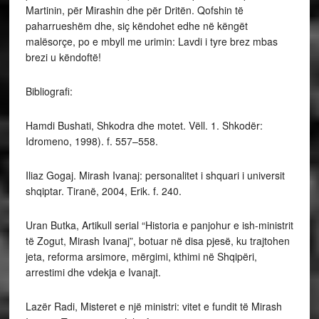
Martinin, për Mirashin dhe për Dritën. Qofshin të
paharrueshëm dhe, siç këndohet edhe në këngët
malësorçe, po e mbyll me urimin: Lavdi i tyre brez mbas
brezi u këndoftë!
Bibliografi:
Hamdi Bushati, Shkodra dhe motet. Vëll. 1. Shkodër:
Idromeno, 1998). f. 557–558.
Iliaz Gogaj. Mirash Ivanaj: personalitet i shquari i universit
shqiptar. Tiranë, 2004, Erik. f. 240.
Uran Butka, Artikull serial “Historia e panjohur e ish-ministrit
të Zogut, Mirash Ivanaj”, botuar në disa pjesë, ku trajtohen
jeta, reforma arsimore, mërgimi, kthimi në Shqipëri,
arrestimi dhe vdekja e Ivanajt.
Lazër Radi, Misteret e një ministri: vitet e fundit të Mirash