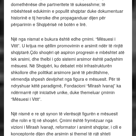
domethënëse dhe partneritete të suksesshme; të
mbështesë edukimin e popullit shqiptar duke dokumentuar
historinë e tij heroike dhe propaganduar dijen për
përparimin e Shqipërisë në botën e lirë.
Një nga nismat e bukura është edhe çmimi. “Mësuesi i
Vitit”. U krijua me qëllim promovimin e arsimit ndër të rinjtë
shqiptarë.Çdo shoqëri që aspiron progresin e mbështet atë
tek arsimi, dhe thelbi i çdo sistemi arsimor është padyshim
mësuesi. Në Shqipëri, ku debatet mbi infrastrukturën
shkollore dhe politikat arsimore janë të përditshme,
vëmendja shpesh devijohet nga figura e mësuesit. Për të
ndryshuar këtë paradigmë, Fondacioni “Mirash Ivanaj” ka
ndërmarrë një iniciativë unike, duke themeluar çmimin
“Mësuesi i Vitit”.
Një nismë e re që synon të vlerësojë figurën e mësuesit
dhe rolin e tij në shoqëri. Çmimi është frymëzuar nga
vizioni i Mirash Ivanajt, reformator i arsimit shqiptar, i cili e
konceptonte dijen dhe arsimin si themel të një shteti