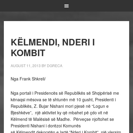
KËLMENDI, NDERI I
KOMBIT
AUGUST 11, 2013
BY
DGRECA
Nga Frank Shkreli/
Nga portali i Presidencës së Republikës së Shqipërisë me
kënaqsi mësova se të shtunën më 10 gusht, Presidenti i
Republikës, Z. Bujar Nishani mori pjesë në “Logun e
Bjeshkëve”, një aktivitet ky që mbahet pë çdo vit në
Këlmend të Malësisë së Madhe. Përveçse njoftohet se
Presidenti Nishani i dorëzoi Komunës
së Këlmendit dekoratën e lartë,”Nderi i Kombit”, një vlersim