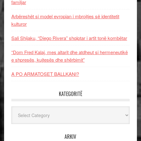
familjar
Arbëreshët si model evropian i mbrojtjes së identitetit
kulturor
Sali Shijaku, “Diego Rivera” shqiptar i artit tonë kombëtar
“Dom Fred Kalaj, mes altarit dhe atdheut si hermeneutikë
e shpresës, kujtesës dhe shërbimit”
A PO ARMATOSET BALLKANI?
KATEGORITË
Kategoritë
ARKIV