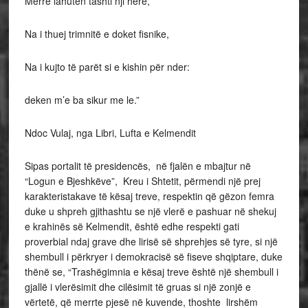
Merre lahuten tashti nji herë,
Na i thuej trimnitë e doket fisnike,
Na i kujto të parët si e kishin për nder:
deken m’e ba sikur me le.”
Ndoc Vulaj, nga Libri, Lufta e Kelmendit
Sipas portalit të presidencës, në fjalën e mbajtur në
“Logun e Bjeshkëve”, Kreu i Shtetit, përmendi një prej
karakteristakave të kësaj treve, respektin që gëzon femra
duke u shpreh gjithashtu se një vlerë e pashuar në shekuj
e krahinës së Kelmendit, është edhe respekti gati
proverbial ndaj grave dhe lirisë së shprehjes së tyre, si një
shembull i përkryer i demokracisë së fiseve shqiptare, duke
thënë se, “Trashëgimnia e kësaj treve është një shembull i
gjallë i vlerësimit dhe cilësimit të gruas si një zonjë e
vërtetë, që merrte pjesë në kuvende, thoshte lirshëm