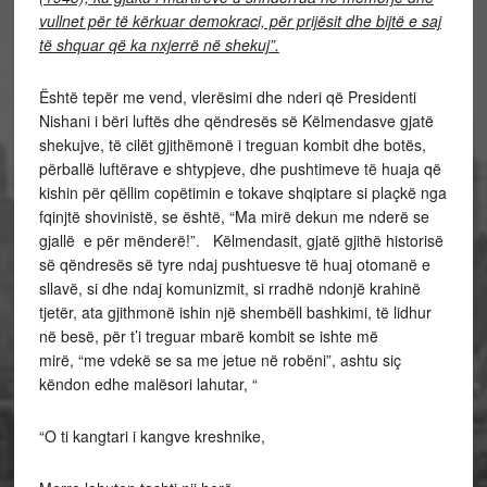
vullnet për të kërkuar demokraci, për prijësit dhe bijtë e saj
të shquar që ka nxjerrë në shekuj”.
Është tepër me vend, vlerësimi dhe nderi që Presidenti
Nishani i bëri luftës dhe qëndresës së Këlmendasve gjatë
shekujve, të cilët gjithëmonë i treguan kombit dhe botës,
përballë luftërave e shtypjeve, dhe pushtimeve të huaja që
kishin për qëllim copëtimin e tokave shqiptare si plaçkë nga
fqinjtë shovinistë, se është, “Ma mirë dekun me nderë se
gjallë e për mënderë!”. Këlmendasit, gjatë gjithë historisë
së qëndresës së tyre ndaj pushtuesve të huaj otomanë e
sllavë, si dhe ndaj komunizmit, si rradhë ndonjë krahinë
tjetër, ata gjithmonë ishin një shembëll bashkimi, të lidhur
në besë, për t’i treguar mbarë kombit se ishte më
mirë, “me vdekë se sa me jetue në robëni”, ashtu siç
këndon edhe malësori lahutar, “
“O ti kangtari i kangve kreshnike,