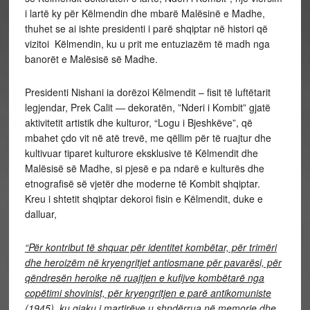
i lartë ky për Këlmendin dhe mbarë Malësinë e Madhe,
thuhet se ai ishte presidenti i parë shqiptar në histori që
vizitoi Këlmendin, ku u prit me entuziazëm të madh nga
banorët e Malësisë së Madhe.
Presidenti Nishani ia dorëzoi Këlmendit – fisit të luftëtarit
legjendar, Prek Calit — dekoratën, ”Nderi i Kombit” gjatë
aktivitetit artistik dhe kulturor, “Logu i Bjeshkëve”, që
mbahet çdo vit në atë trevë, me qëllim për të ruajtur dhe
kultivuar tiparet kulturore eksklusive të Këlmendit dhe
Malësisë së Madhe, si pjesë e pa ndarë e kulturës dhe
etnografisë së vjetër dhe moderne të Kombit shqiptar.
Kreu i shtetit shqiptar dekoroi fisin e Këlmendit, duke e
dalluar,
“Për kontribut të shquar për identitet kombëtar, për trimëri
dhe heroizëm në kryengritjet antiosmane për pavarësi, për
qëndresën heroike në ruajtjen e kufijve kombëtarë nga
copëtimi shovinist, për kryengritjen e parë antikomuniste
(1945), ku gjaku i martirëve u shndërrua në memorje dhe