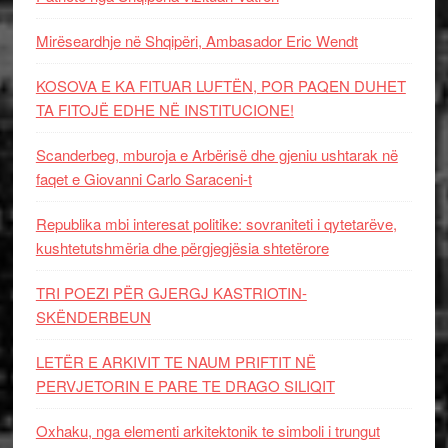
Mirëseardhje në Shqipëri, Ambasador Eric Wendt
KOSOVA E KA FITUAR LUFTËN, POR PAQEN DUHET
TA FITOJË EDHE NË INSTITUCIONE!
Scanderbeg, mburoja e Arbërisë dhe gjeniu ushtarak në
faqet e Giovanni Carlo Saraceni-t
Republika mbi interesat politike: sovraniteti i qytetarëve,
kushtetutshmëria dhe përgjegjësia shtetërore
TRI POEZI PËR GJERGJ KASTRIOTIN-
SKËNDERBEUN
LETËR E ARKIVIT TE NAUM PRIFTIT NË
PERVJETORIN E PARE TE DRAGO SILIQIT
Oxhaku, nga elementi arkitektonik te simboli i trungut