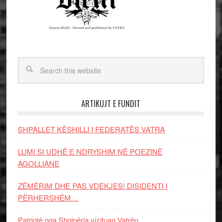
ARTIKUJT E FUNDIT
SHPALLET KËSHILLI I FEDERATËS VATRA
LUMI SI UDHË E NDRYSHIM NË POEZINË
AGOLLIANE
ZËMËRIM DHE PAS VDEKJES! DISIDENTI I
PËRHERSHËM…
Patriotë nga Shqipëria vizituan Vatrën