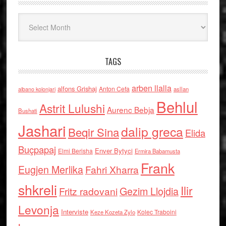
Arkiv
TAGS
arben llalla
alfons Grishaj
Anton Cefa
asllan
albano kolonjari
Behlul
Astrit Lulushi
Aurenc Bebja
Bushati
Jashari
dalip greca
Beqir Sina
Elida
Buçpapaj
Enver Bytyci
Elmi Berisha
Ermira Babamusta
Frank
Eugjen Merlika
Fahri Xharra
shkreli
Ilir
Gezim Llojdia
Fritz radovani
Levonja
Interviste
Kolec Traboini
Keze Kozeta Zylo