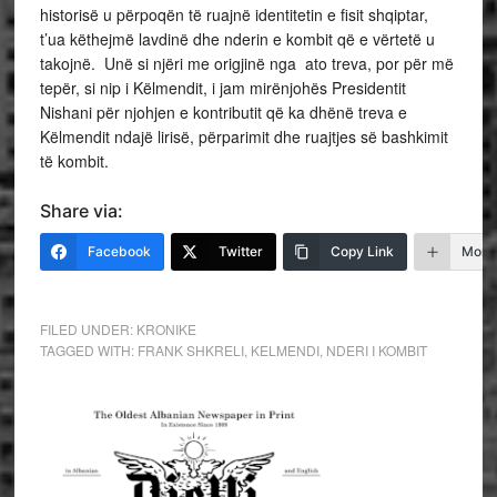
historisë u përpoqën të ruajnë identitetin e fisit shqiptar,
t’ua këthejmë lavdinë dhe nderin e kombit që e vërtetë u
takojnë. Unë si njëri me origjinë nga ato treva, por për më
tepër, si nip i Këlmendit, i jam mirënjohës Presidentit
Nishani për njohjen e kontributit që ka dhënë treva e
Këlmendit ndajë lirisë, përparimit dhe ruajtjes së bashkimit
të kombit.
Share via:
Facebook
Twitter
Copy Link
More
FILED UNDER:
KRONIKE
TAGGED WITH:
FRANK SHKRELI
,
KELMENDI
,
NDERI I KOMBIT