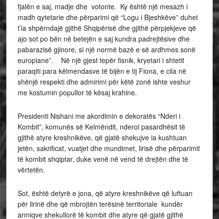
fjalën e saj, madje dhe votonte. Ky është një mesazh i
madh qytetarie dhe përparimi që “Logu i Bjeshkëve” duhet
t’ia shpërndajë gjithë Shqipërisë dhe gjithë përpjekjeve që
ajo sot po bën në betejën e saj kundra padrejtësive dhe
pabarazisë gjinore, si një normë bazë e së ardhmes sonë
europiane”. Në një gjest tepër fisnik, kryetari i shtetit
paraqiti para këlmendasve të bijën e tij Fiona, e cila në
shënjë respekti dhe admirimi për këtë zonë ishte veshur
me kostumin popullor të kësaj krahine.
Presidenti Nishani me akordimin e dekoratës “Nderi i
Kombit”, komunës së Kelmëndit, nderoi pasardhësit të
gjithë atyre kreshnikëve, që gjatë shekujve ia kushtuan
jetën, sakrificat, vuatjet dhe mundimet, lirisë dhe përparimit
të kombit shqiptar, duke venë në vend të drejtën dhe të
vërtetën.
Sot, është detyrë e jona, që atyre kreshnikëve që luftuan
për lirinë dhe që mbrojtën terësinë territoriale kundër
armiqve shekullorë të kombit dhe atyre që gjatë gjithë