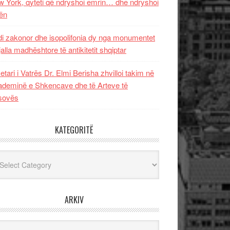
 York, qyteti që ndryshoi emrin… dhe ndryshoi
ën
i zakonor dhe isopolifonia dy nga monumentet
jalla madhështore të antikitetit shqiptar
etari i Vatrës Dr. Elmi Berisha zhvilloi takim në
deminë e Shkencave dhe të Arteve të
sovës
KATEGORITË
egoritë
ARKIV
iv