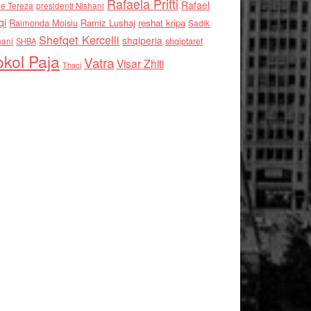
Rafaela Prifti
Rafael
e Tereza
presidenti Nishani
qi
Raimonda Moisiu
Ramiz Lushaj
reshat kripa
Sadik
Shefqet Kercelli
shqiperia
hani
shqiptaret
SHBA
kol Paja
Vatra
Visar Zhiti
Thaci