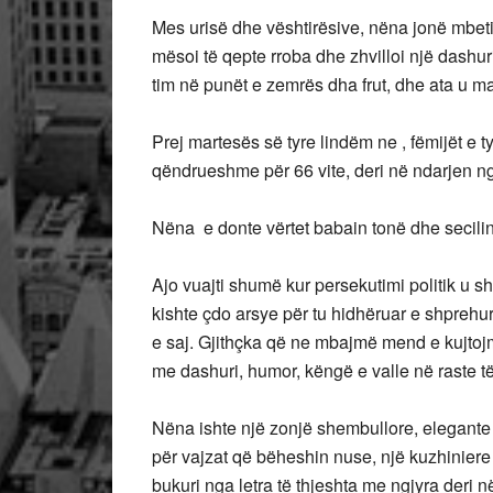
Mes urisë dhe vështirësive, nëna jonë mbeti
mësoi të qepte rroba dhe zhvilloi një dashur
tim në punët e zemrës dha frut, dhe ata u m
Prej martesës së tyre lindëm ne , fëmijët e t
qëndrueshme për 66 vite, deri në ndarjen nga
Nëna e donte vërtet babain tonë dhe secilin
Ajo vuajti shumë kur persekutimi politik u sh
kishte çdo arsye për tu hidhëruar e shprehu
e saj. Gjithçka që ne mbajmë mend e kujtoj
me dashuri, humor, këngë e valle në raste t
Nëna ishte një zonjë shembullore, elegante
për vajzat që bëheshin nuse, një kuzhiniere 
bukuri nga letra të thjeshta me ngjyra deri 