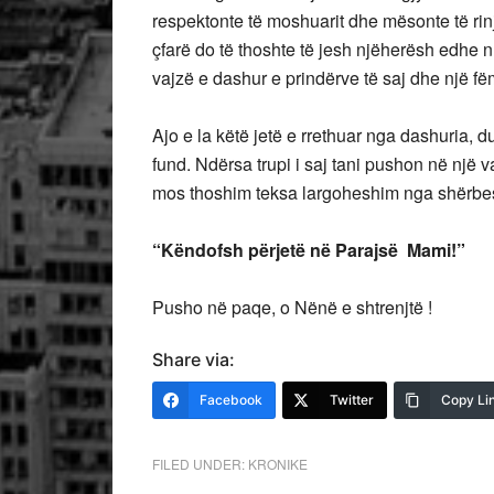
respektonte të moshuarit dhe mësonte të rinj
çfarë do të thoshte të jesh njëherësh edhe nu
vajzë e dashur e prindërve të saj dhe një fëmi
Ajo e la këtë jetë e rrethuar nga dashuria, d
fund. Ndërsa trupi i saj tani pushon në një v
mos thoshim teksa largoheshim nga shërbes
“Këndofsh përjetë në Parajsë Mami!”
Pusho në paqe, o Nënë e shtrenjtë !
Share via:
Facebook
Twitter
Copy Li
FILED UNDER:
KRONIKE