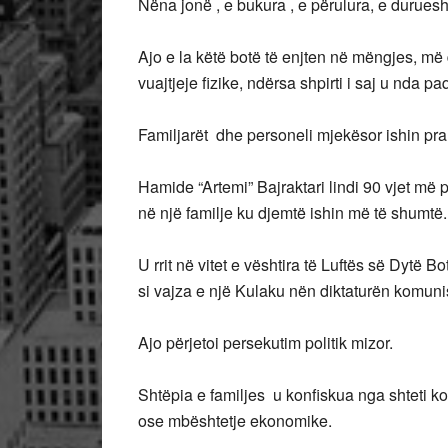
Nëna jonë , e bukura , e përulura, e durueshm
Ajo e la këtë botë të enjten në mëngjes, më
vuajtjeje fizike, ndërsa shpirti i saj u nda p
Familjarët dhe personeli mjekësor ishin pra
Hamide “Artemi” Bajraktari lindi 90 vjet më 
në një familje ku djemtë ishin më të shumtë
U rrit në vitet e vështira të Luftës së Dytë B
si vajza e një Kulaku nën diktaturën komuni
Ajo përjetoi persekutim politik mizor.
Shtëpia e familjes u konfiskua nga shteti ko
ose mbështetje ekonomike.