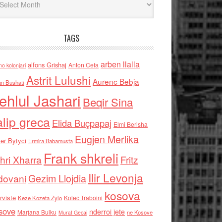
TAGS
arben llalla
alfons Grishaj
Anton Cefa
no kolonjari
Astrit Lulushi
Aurenc Bebja
an Bushati
ehlul Jashari
Beqir Sina
alip greca
Elida Buçpapaj
Elmi Berisha
Eugjen Merlika
er Bytyci
Ermira Babamusta
Frank shkreli
hri Xharra
Fritz
Ilir Levonja
Gezim Llojdia
dovani
kosova
rviste
Kolec Traboini
Keze Kozeta Zylo
sove
nderroi jete
Marjana Bulku
ne Kosove
Murat Gecaj