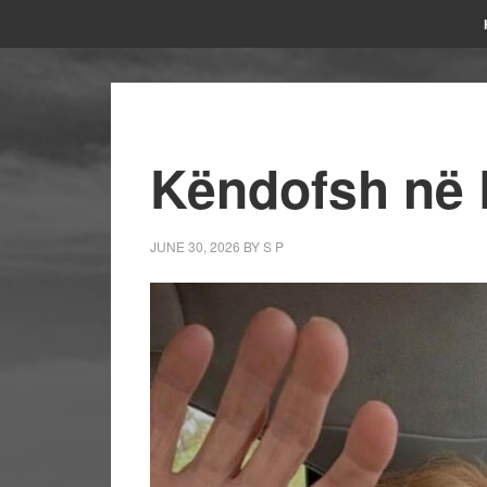
Këndofsh në 
JUNE 30, 2026
BY
S P