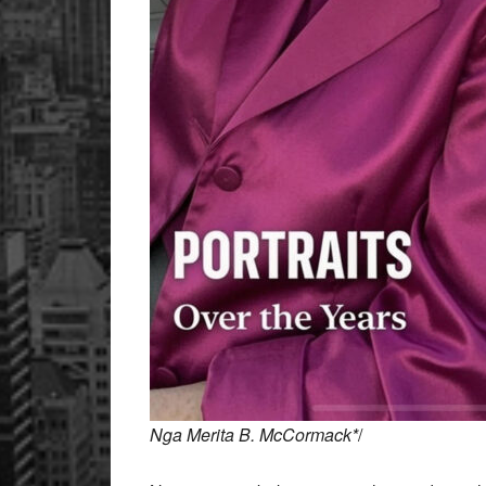
Nga Merita B. McCormack*
/