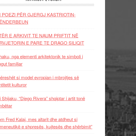
I POEZI PËR GJERGJ KASTRIOTIN-
ËNDERBEUN
TËR E ARKIVIT TE NAUM PRIFTIT NË
RVJETORIN E PARE TE DRAGO SILIQIT
aku, nga elementi arkitektonik te simboli i
ngut familjar
ëreshët si model evropian i mbrojtjes së
titetit kulturor
i Shijaku, “Diego Rivera” shqiptar i artit tonë
mbëtar
m Fred Kalaj, mes altarit dhe atdheut si
meneutikë e shpresës, kujtesës dhe shërbimit”