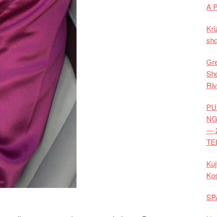
A 
Kri
shq
Gre
Shq
Riv
PU
NG
— 
TE
Kuj
Ko
SP