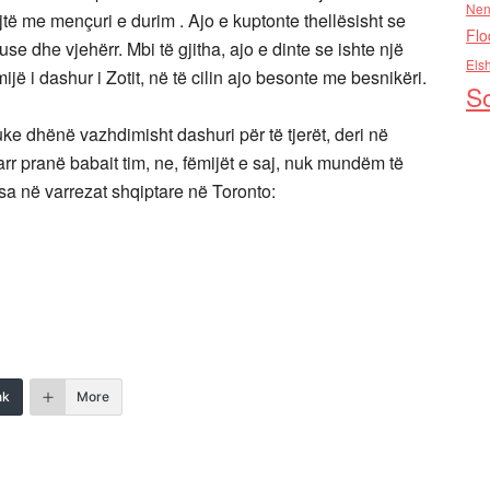
Nen
të me mençuri e durim . Ajo e kuptonte thellësisht se
Flo
se dhe vjehërr. Mbi të gjitha, ajo e dinte se ishte një
Els
jë i dashur i Zotit, në të cilin ajo besonte me besnikëri.
So
uke dhënë vazhdimisht dashuri për të tjerët, deri në
arr pranë babait tim, ne, fëmijët e saj, nuk mundëm të
a në varrezat shqiptare në Toronto:
nk
More