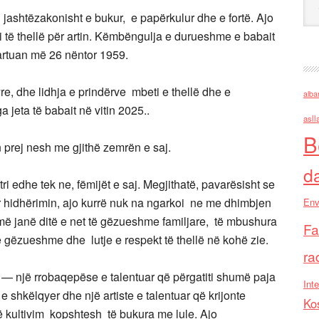
 jashtëzakonisht e bukur, e papërkulur dhe e fortë. Ajo
i të thellë për artin. Këmbëngulja e durueshme e babait
artuan më 26 nëntor 1959.
yre, dhe lidhja e prindërve mbeti e thellë dhe e
alba
 jeta të babait në vitin 2025..
asll
B
 prej nesh me gjithë zemrën e saj.
d
tri edhe tek ne, fëmijët e saj. Megjithatë, pavarësisht se
r hidhërimin, ajo kurrë nuk na ngarkoi ne me dhimbjen
Env
më janë ditë e net të gëzueshme familjare, të mbushura
Fa
ë gëzueshme dhe lutje e respekt të thellë në kohë zie.
ra
 — një rrobaqepëse e talentuar që përgatiti shumë paja
Inte
e shkëlqyer dhe një artiste e talentuar që krijonte
Ko
në kultivim kopshtesh të bukura me lule. Ajo