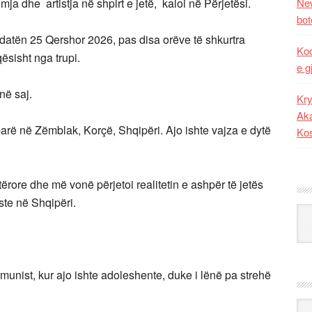
ja dhe artistja në shpirt e jetë, kaloi në Përjetësi.
New
bot
 datën 25 Qershor 2026, pas disa orëve të shkurtra
Kod
aqësisht nga trupi.
e g
në saj.
Kry
Aka
parë në Zëmblak, Korçë, Shqipëri. Ajo ishte vajza e dytë
Ko
.
otërore dhe më vonë përjetoi realitetin e ashpër të jetës
ste në Shqipëri.
Kat
munist, kur ajo ishte adoleshente, duke i lënë pa strehë
Ark