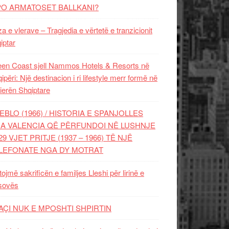
PO ARMATOSET BALLKANI?
za e vlerave – Tragjedia e vërtetë e tranzicionit
iptar
en Coast sjell Nammos Hotels & Resorts në
ipëri: Një destinacion i ri lifestyle merr formë në
ierën Shqiptare
EBLO (1966) / HISTORIA E SPANJOLLES
A VALENCIA QË PËRFUNDOI NË LUSHNJE
29 VJET PRITJE (1937 – 1966) TË NJË
LEFONATE NGA DY MOTRAT
tojmë sakrificën e familjes Lleshi për lirinë e
sovës
AÇI NUK E MPOSHTI SHPIRTIN