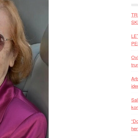
TR
SK
LE
PE
Oxh
tru
Arb
iden
Sal
ko
“Do
her