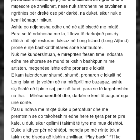
miqësore që zhvillohet, nëse nuk shtrohemi në tavolinën e
ngrënies për drekë ose për darkë, na duket, sikur nuk e
kemi kënaqur mikun.
Ashtu po ndjehesha edhe unë në atë bisedë me miqtë.
Para se të ndahesha me ta, i ftova të darkojmë pas dy
ditësh në një restorant luksoz në Long Island (Long Aijland)
pronë e një bashkatdhetares sonë kantautore.
Nuk më kundërshtuan, e mirëpritën ftesën time, ndoshta
edhe me shpresë se mund të kishin bashkpunim me
artisten, meqenëse ishte edhe pronare e lokalit.
E kam falenderuar shumë, shumë, pronaren e lokalit në
Long Island, jo vetëm që na mirëpriti me buzagaz, ashtu
siç është në tipin e saj, por në fund, para se të largoheshim
na tha: – Mirësenaerdhët dhe, darkën e keni të paguar nga
unë sonte.
Pasi u ndava me miqtë duke u përqafuar dhe me
premtimin se do takoheshim edhe herë të tjera për të pirë
kafe, u duk, sikur qellimi i takimit të tyre me mua dështoi.
Duke u kthyer për në shtëpi, mendja po më rrinte tek ai
takim dhe biseda që kishim zhvilluar. “Play back!” “Ti ke