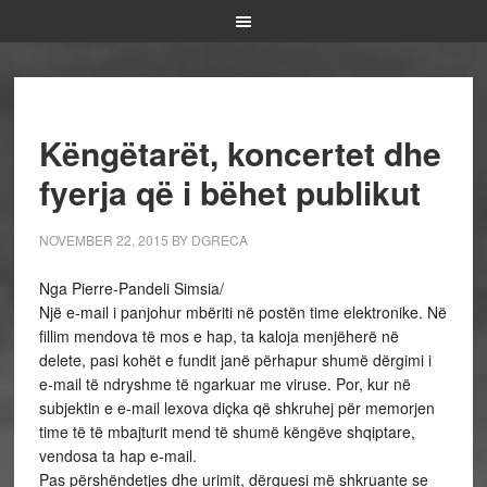
Këngëtarët, koncertet dhe
fyerja që i bëhet publikut
NOVEMBER 22, 2015
BY
DGRECA
Nga Pierre-Pandeli Simsia/
Një e-mail i panjohur mbëriti në postën time elektronike. Në
fillim mendova të mos e hap, ta kaloja menjëherë në
delete, pasi kohët e fundit janë përhapur shumë dërgimi i
e-mail të ndryshme të ngarkuar me viruse. Por, kur në
subjektin e e-mail lexova diçka që shkruhej për memorjen
time të të mbajturit mend të shumë këngëve shqiptare,
vendosa ta hap e-mail.
Pas përshëndetjes dhe urimit, dërguesi më shkruante se