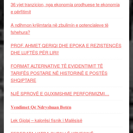
36 vjet tranzicion, nga ekonomia prodhuese te ekonomia
e përfitimit
A ndihmon krijimtaria në zbulimin e potencialeve të
fshehura?
PROF. AHMET QERIQI DHE EPOKA E REZISTENCЁS
DHE LUFTЁS PЁR LIRI!
FORMAT ALTERNATIVE TË EVIDENTIMIT TË
TARIFËS POSTARE NË HISTORINË E POSTËS
SHQIPTARE
NJË SPROVË E GUXIMSHME PERFORMIZMI…
𝐕𝐞𝐧𝐝𝐢𝐦𝐞𝐭 𝐐𝐞̈ 𝐍𝐝𝐫𝐲𝐬𝐡𝐮𝐚𝐧 𝐁𝐨𝐭𝐞̈𝐧
Lek Gjolaj – kalorësi fisnik i Malësisë