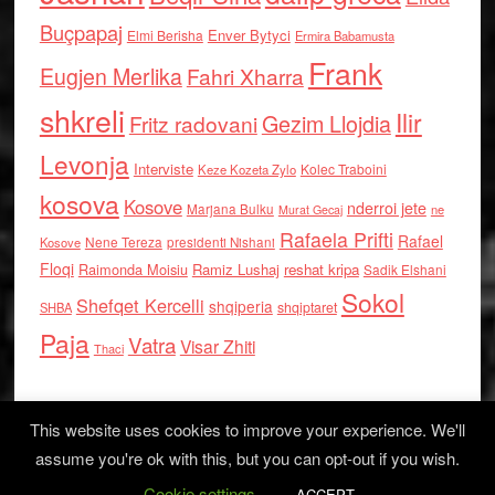
Buçpapaj
Enver Bytyci
Elmi Berisha
Ermira Babamusta
Frank
Eugjen Merlika
Fahri Xharra
shkreli
Ilir
Gezim Llojdia
Fritz radovani
Levonja
Interviste
Kolec Traboini
Keze Kozeta Zylo
kosova
Kosove
nderroi jete
Marjana Bulku
ne
Murat Gecaj
Rafaela Prifti
Rafael
Nene Tereza
Kosove
presidenti Nishani
Floqi
Raimonda Moisiu
Ramiz Lushaj
reshat kripa
Sadik Elshani
Sokol
Shefqet Kercelli
shqiperia
shqiptaret
SHBA
Paja
Vatra
Visar Zhiti
Thaci
This website uses cookies to improve your experience. We'll
assume you're ok with this, but you can opt-out if you wish.
Cookie settings
Log in
ACCEPT