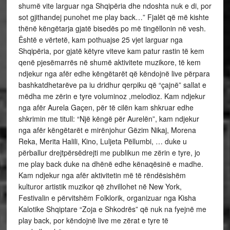
shumë vite larguar nga Shqipëria dhe ndoshta nuk e di, por
sot gjithandej punohet me play back…” Fjalët që më kishte
thënë këngëtarja gjatë bisedës po më tingëllonin në vesh.
Është e vërtetë, kam pothuajse 25 vjet larguar nga
Shqipëria, por gjatë këtyre viteve kam patur rastin të kem
qenë pjesëmarrës në shumë aktivitete muzikore, të kem
ndjekur nga afër edhe këngëtarët që këndojnë live përpara
bashkatdhetarëve pa iu dridhur qerpiku që “çajnë” sallat e
mëdha me zërin e tyre voluminoz ,melodioz. Kam ndjekur
nga afër Aurela Gaçen, për të cilën kam shkruar edhe
shkrimin me titull: “Një këngë për Aurelën”, kam ndjekur
nga afër këngëtarët e mirënjohur Gëzim Nikaj, Morena
Reka, Merita Halili, Kino, Luljeta Pëllumbi, … duke u
përballur drejtpërsëdrejti me publikun me zërin e tyre, jo
me play back duke na dhënë edhe kënaqësinë e madhe.
Kam ndjekur nga afër aktivitetin më të rëndësishëm
kulturor artistik muzikor që zhvillohet në New York,
Festivalin e përvitshëm Folklorik, organizuar nga Kisha
Kalotike Shqiptare “Zoja e Shkodrës” që nuk na fyejnë me
play back, por këndojnë live me zërat e tyre të