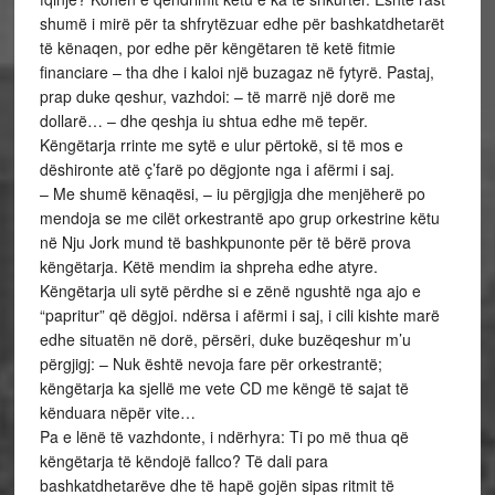
shumë i mirë për ta shfrytëzuar edhe për bashkatdhetarët
të kënaqen, por edhe për këngëtaren të ketë fitmie
financiare – tha dhe i kaloi një buzagaz në fytyrë. Pastaj,
prap duke qeshur, vazhdoi: – të marrë një dorë me
dollarë… – dhe qeshja iu shtua edhe më tepër.
Këngëtarja rrinte me sytë e ulur përtokë, si të mos e
dëshironte atë ç’farë po dëgjonte nga i afërmi i saj.
– Me shumë kënaqësi, – iu përgjigja dhe menjëherë po
mendoja se me cilët orkestrantë apo grup orkestrine këtu
në Nju Jork mund të bashkpunonte për të bërë prova
këngëtarja. Këtë mendim ia shpreha edhe atyre.
Këngëtarja uli sytë përdhe si e zënë ngushtë nga ajo e
“papritur” që dëgjoi. ndërsa i afërmi i saj, i cili kishte marë
edhe situatën në dorë, përsëri, duke buzëqeshur m’u
përgjigj: – Nuk është nevoja fare për orkestrantë;
këngëtarja ka sjellë me vete CD me këngë të sajat të
kënduara nëpër vite…
Pa e lënë të vazhdonte, i ndërhyra: Ti po më thua që
këngëtarja të këndojë fallco? Të dali para
bashkatdhetarëve dhe të hapë gojën sipas ritmit të