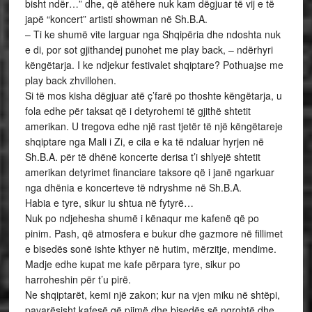
bisht ndër…” dhe, që atëhere nuk kam dëgjuar të vij e të
japë “koncert” artisti showman në Sh.B.A.
– Ti ke shumë vite larguar nga Shqipëria dhe ndoshta nuk
e di, por sot gjithandej punohet me play back, – ndërhyri
këngëtarja. I ke ndjekur festivalet shqiptare? Pothuajse me
play back zhvillohen.
Si të mos kisha dëgjuar atë ç’farë po thoshte këngëtarja, u
fola edhe për taksat që i detyrohemi të gjithë shtetit
amerikan. U tregova edhe një rast tjetër të një këngëtareje
shqiptare nga Mali i Zi, e cila e ka të ndaluar hyrjen në
Sh.B.A. për të dhënë koncerte derisa t’i shlyejë shtetit
amerikan detyrimet financiare taksore që i janë ngarkuar
nga dhënia e koncerteve të ndryshme në Sh.B.A.
Habia e tyre, sikur iu shtua në fytyrë…
Nuk po ndjehesha shumë i kënaqur me kafenë që po
pinim. Pash, që atmosfera e bukur dhe gazmore në fillimet
e bisedës sonë ishte kthyer në hutim, mërzitje, mendime.
Madje edhe kupat me kafe përpara tyre, sikur po
harroheshin për t’u pirë.
Ne shqiptarët, kemi një zakon; kur na vjen miku në shtëpi,
pavarësisht kafesë që pijmë dhe bisedës së ngrohtë dhe