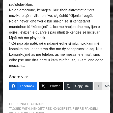
radiotelevizion.
Ndjen emocione, kënaqësi, kur sheh aktivitetet e tjera
muzikore që zhvillohen live, siç është “Gjeniu i vogël.
Ndjen neveri dhe fyerje kur shikon se si këngëtarët
mundohen të “këndojnë” fallco me hapjen dhe mbylljen e
gojës, lëvizjen e duarve sipas ritmit të këngës së incizuar.
Mjaft më me play back.
* Që nga ajo natë, që u ndamë edhe si miq, nuk kam më
kontakte me këngëtaren dhe me dy shoqëruesit e saj. Nuk
komunikojmë as me telefon, as me mesazhe e-mail, sms
edhe pse unë disa herë u kam telefonuar, u kam lënë edhe
mesazh…
Share via:
Facebook
Twitter
Copy Link
More
FILED UNDER:
OPINION
TAGGED WITH:
KENGETARET
,
KONCERTET
,
PIERRE-PANDELI