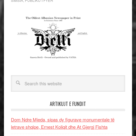
SIMSIA
,
PUBLIKU I FYER
ARTIKUJT E FUNDIT
Dom Ndre Mjeda, sipas dy figurave monumentale të
letrave shqipe, Ernest Koliqit dhe At Gjergj Fishta