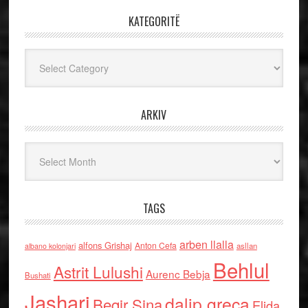
KATEGORITË
Kategoritë
ARKIV
Arkiv
TAGS
arben llalla
alfons Grishaj
Anton Cefa
asllan
albano kolonjari
Behlul
Astrit Lulushi
Aurenc Bebja
Bushati
Jashari
dalip greca
Beqir Sina
Elida