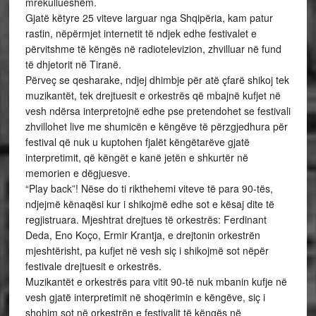
mrekullueshëm.
Gjatë këtyre 25 viteve larguar nga Shqipëria, kam patur
rastin, nëpërmjet internetit të ndjek edhe festivalet e
përvitshme të këngës në radiotelevizion, zhvilluar në fund
të dhjetorit në Tiranë.
Përveç se qesharake, ndjej dhimbje për atë çfarë shikoj tek
muzikantët, tek drejtuesit e orkestrës që mbajnë kufjet në
vesh ndërsa interpretojnë edhe pse pretendohet se festivali
zhvillohet live me shumicën e këngëve të përzgjedhura për
festival që nuk u kuptohen fjalët këngëtarëve gjatë
interpretimit, që këngët e kanë jetën e shkurtër në
memorien e dëgjuesve.
“Play back”! Nëse do ti rikthehemi viteve të para 90-tës,
ndjejmë kënaqësi kur i shikojmë edhe sot e kësaj dite të
regjistruara. Mjeshtrat drejtues të orkestrës: Ferdinant
Deda, Eno Koço, Ermir Krantja, e drejtonin orkestrën
mjeshtërisht, pa kufjet në vesh siç i shikojmë sot nëpër
festivale drejtuesit e orkestrës.
Muzikantët e orkestrës para vitit 90-të nuk mbanin kufje në
vesh gjatë interpretimit në shoqërimin e këngëve, siç i
shohim sot në orkestrën e festivalit të këngës në