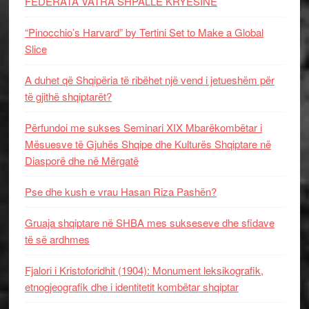
FEDERATA VATRA SHPALLË KRYESINË
“Pinocchio’s Harvard” by Tertini Set to Make a Global
Slice
A duhet që Shqipëria të ribëhet një vend i jetueshëm për
të gjithë shqiptarët?
Përfundoi me sukses Seminari XIX Mbarëkombëtar i
Mësuesve të Gjuhës Shqipe dhe Kulturës Shqiptare në
Diasporë dhe në Mërgatë
Pse dhe kush e vrau Hasan Riza Pashën?
Gruaja shqiptare në SHBA mes sukseseve dhe sfidave
të së ardhmes
Fjalori i Kristoforidhit (1904): Monument leksikografik,
etnogjeografik dhe i identitetit kombëtar shqiptar