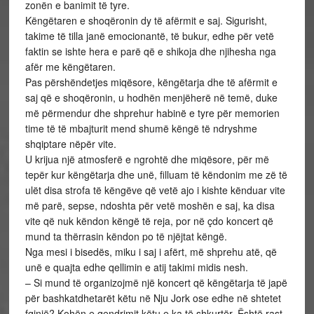
zonën e banimit të tyre.
Këngëtaren e shoqëronin dy të afërmit e saj. Sigurisht,
takime të tilla janë emocionantë, të bukur, edhe për vetë
faktin se ishte hera e parë që e shikoja dhe njihesha nga
afër me këngëtaren.
Pas përshëndetjes miqësore, këngëtarja dhe të afërmit e
saj që e shoqëronin, u hodhën menjëherë në temë, duke
më përmendur dhe shprehur habinë e tyre për memorien
time të të mbajturit mend shumë këngë të ndryshme
shqiptare nëpër vite.
U krijua një atmosferë e ngrohtë dhe miqësore, për më
tepër kur këngëtarja dhe unë, filluam të këndonim me zë të
ulët disa strofa të këngëve që vetë ajo i kishte kënduar vite
më parë, sepse, ndoshta për vetë moshën e saj, ka disa
vite që nuk këndon këngë të reja, por në çdo koncert që
mund ta thërrasin këndon po të njëjtat këngë.
Nga mesi i bisedës, miku i saj i afërt, më shprehu atë, që
unë e quajta edhe qellimin e atij takimi midis nesh.
– Si mund të organizojmë një koncert që këngëtarja të japë
për bashkatdhetarët këtu në Nju Jork ose edhe në shtetet
fqinjë? Kohën e qendrimit këtu e ka të shkurtër. Është rast