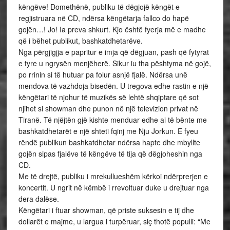
këngëve! Domethënë, publiku të dëgjojë këngët e
regjistruara në CD, ndërsa këngëtarja fallco do hapë
gojën…! Jo! Ia preva shkurt. Kjo është fyerja më e madhe
që i bëhet publikut, bashkatdhetarëve.
Nga përgjigjja e papritur e imja që dëgjuan, pash që fytyrat
e tyre u ngrysën menjëherë. Sikur iu tha pështyma në gojë,
po rrinin si të hutuar pa folur asnjë fjalë. Ndërsa unë
mendova të vazhdoja bisedën. U tregova edhe rastin e një
këngëtari të njohur të muzikës së lehtë shqiptare që sot
njihet si showman dhe punon në një televizion privat në
Tiranë. Të njëjtën gjë kishte menduar edhe ai të bënte me
bashkatdhetarët e një shteti fqinj me Nju Jorkun. E fyeu
rëndë publikun bashkatdhetar ndërsa hapte dhe mbyllte
gojën sipas fjalëve të këngëve të tija që dëgjoheshin nga
CD.
Me të drejtë, publiku i mrekullueshëm kërkoi ndërprerjen e
koncertit. U ngrit në këmbë i rrevoltuar duke u drejtuar nga
dera dalëse.
Këngëtari i ftuar showman, që priste suksesin e tij dhe
dollarët e majme, u largua i turpëruar, siç thotë populli: “Me