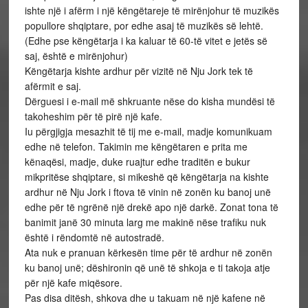
ishte një i afërm i një këngëtareje të mirënjohur të muzikës
popullore shqiptare, por edhe asaj të muzikës së lehtë.
(Edhe pse këngëtarja i ka kaluar të 60-të vitet e jetës së
saj, është e mirënjohur)
Këngëtarja kishte ardhur për vizitë në Nju Jork tek të
afërmit e saj.
Dërguesi i e-mail më shkruante nëse do kisha mundësi të
takoheshim për të pirë një kafe.
Iu përgjigja mesazhit të tij me e-mail, madje komunikuam
edhe në telefon. Takimin me këngëtaren e prita me
kënaqësi, madje, duke ruajtur edhe traditën e bukur
mikpritëse shqiptare, si mikeshë që këngëtarja na kishte
ardhur në Nju Jork i ftova të vinin në zonën ku banoj unë
edhe për të ngrënë një drekë apo një darkë. Zonat tona të
banimit janë 30 minuta larg me makinë nëse trafiku nuk
është i rëndomtë në autostradë.
Ata nuk e pranuan kërkesën time për të ardhur në zonën
ku banoj unë; dëshironin që unë të shkoja e ti takoja atje
për një kafe miqësore.
Pas disa ditësh, shkova dhe u takuam në një kafene në