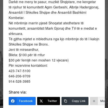
Darkë me meny te pasur, muzikë Shqiptare, me kengetar
të njohur të komunitetit Agim Gerbeshi, Albrije Hadergjonaj,
Ansambli I Shkolles Shqipe dhe Ansambli Bashkimi
Kombetar.
Në mbrëmje marrin pjesë Shoqatat atedhetare të
komunitetit, ansamblisti Mark Gjonaj dhe TV-të e mediat e
shkruara.
Të gjitha mjetet e mbledhura nga kjo mbrëmje do të I kalojn
Shkolles Shqipe ne Bronx.
Jeni të mirseardhur,
Bileta: $100 për të rritur
$30 për femijë nen moshen 12 vjecare)
Për rezervime kontaktoni:
423-747-5100
646-206-9709
914-528-3985
Share via:
Facebook
Twitter
Copy Link
More