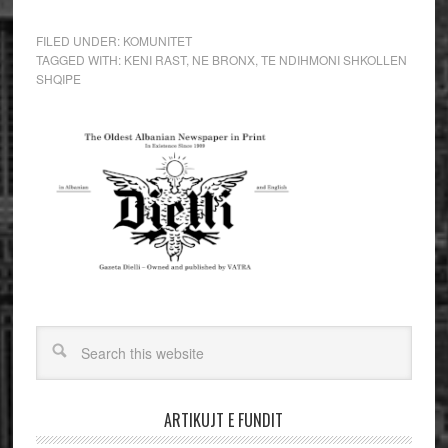
FILED UNDER:
KOMUNITET
TAGGED WITH:
KENI RAST
,
NE BRONX
,
TE NDIHMONI SHKOLLEN
SHQIPE
ARTIKUJT E FUNDIT