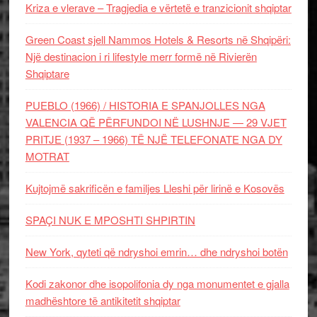
Kriza e vlerave – Tragjedia e vërtetë e tranzicionit shqiptar
Green Coast sjell Nammos Hotels & Resorts në Shqipëri:
Një destinacion i ri lifestyle merr formë në Rivierën
Shqiptare
PUEBLO (1966) / HISTORIA E SPANJOLLES NGA
VALENCIA QË PËRFUNDOI NË LUSHNJE — 29 VJET
PRITJE (1937 – 1966) TË NJË TELEFONATE NGA DY
MOTRAT
Kujtojmë sakrificën e familjes Lleshi për lirinë e Kosovës
SPAÇI NUK E MPOSHTI SHPIRTIN
New York, qyteti që ndryshoi emrin… dhe ndryshoi botën
Kodi zakonor dhe isopolifonia dy nga monumentet e gjalla
madhështore të antikitetit shqiptar