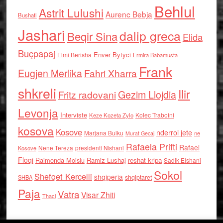
Behlul
Astrit Lulushi
Aurenc Bebja
Bushati
Jashari
dalip greca
Beqir Sina
Elida
Buçpapaj
Enver Bytyci
Elmi Berisha
Ermira Babamusta
Frank
Eugjen Merlika
Fahri Xharra
shkreli
Ilir
Gezim Llojdia
Fritz radovani
Levonja
Interviste
Kolec Traboini
Keze Kozeta Zylo
kosova
Kosove
nderroi jete
Marjana Bulku
ne
Murat Gecaj
Rafaela Prifti
Rafael
Nene Tereza
Kosove
presidenti Nishani
Floqi
Raimonda Moisiu
Ramiz Lushaj
reshat kripa
Sadik Elshani
Sokol
Shefqet Kercelli
shqiperia
shqiptaret
SHBA
Paja
Vatra
Visar Zhiti
Thaci