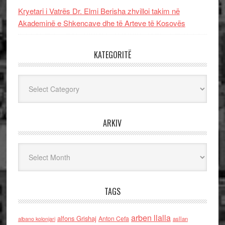
Kryetari i Vatrës Dr. Elmi Berisha zhvilloi takim në
Akademinë e Shkencave dhe të Arteve të Kosovës
KATEGORITË
Kategoritë
ARKIV
Arkiv
TAGS
arben llalla
alfons Grishaj
Anton Cefa
asllan
albano kolonjari