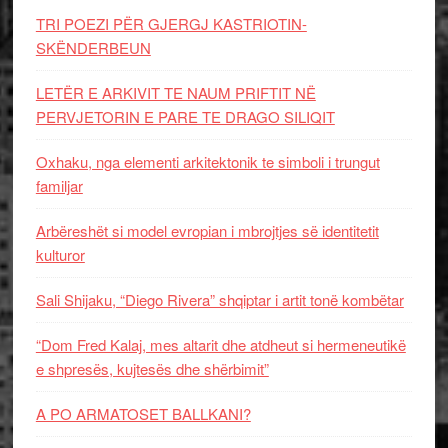
TRI POEZI PËR GJERGJ KASTRIOTIN-
SKËNDERBEUN
LETËR E ARKIVIT TE NAUM PRIFTIT NË
PERVJETORIN E PARE TE DRAGO SILIQIT
Oxhaku, nga elementi arkitektonik te simboli i trungut
familjar
Arbëreshët si model evropian i mbrojtjes së identitetit
kulturor
Sali Shijaku, “Diego Rivera” shqiptar i artit tonë kombëtar
“Dom Fred Kalaj, mes altarit dhe atdheut si hermeneutikë
e shpresës, kujtesës dhe shërbimit”
A PO ARMATOSET BALLKANI?