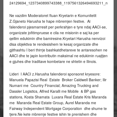
Ne vazdim Moderatoret ftuan Kryetarin e Komunitetit
Z.Gjaneto Harusha te hape mbremjen festive. Ai
falenderoi pjesmarresit per perkrahjen e tyre ndaj AACI-se,
organizate jofitimpruese e cila ne misionin e saj ka per
qellim edukimin dhe bamiresine.Kryetari Harusha nenvizoi
disa objektiva te rendesishem te kesaj organizate dhe
gjithashtu I beri thirrje bashkatdhetareve te antaresohen ne
AACI dhe te japin kontributin maksimal ne edukimin ruajtjen
e gjuhes dhe traditave kombetare ne shtetin e Ilinois.
Lideri I AACI z.Harusha falenderoi sponsoret kryesore:
Manuela Papazisi Real Estate Broker Caldwell Banker; Ilir
Numani me Country Financial; Amazing Trucking and
Dassler Logistics, Alfred Karalli me Mobile & BP gas
stations, Kosta Shamata Luxara Real Estate Kris Maranda
me Maranda Real Estate Group, Aurel Maranda me
Fairway Independent Mortgage Corporation dhe shume te
tjere.Ne kete mbremje festive ishin te prenishem dhe