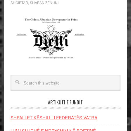
SHQIPTAR
,
SHABAN ZENUNI
ARTIKUJT E FUNDIT
SHPALLET KËSHILLI I FEDERATËS VATRA
LUMI SI UDHË E NDRYSHIM NË POEZINË