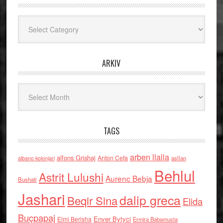
Kategoritë
ARKIV
Arkiv
TAGS
arben llalla
alfons Grishaj
Anton Cefa
asllan
albano kolonjari
Behlul
Astrit Lulushi
Aurenc Bebja
Bushati
Jashari
dalip greca
Beqir Sina
Elida
Buçpapaj
Enver Bytyci
Elmi Berisha
Ermira Babamusta