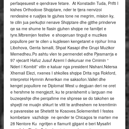
perfaqesuesit e qendrave fetare. At Konstadin Tuda, Prifti I
kishes Orthodoxe Shqiptare, nder te tjera nenvizoi
rendesine e ruajtjes te gjuhes tone ne megrim, mision ky,
te cilin jua perkujtoi nenave Shqiptare dhe gjithe prinderve
qe sa me shume te flasin gjuhen shqipe ne familjet e
tyre.Mbremjen festive e shoqeruan tingujt e muzikes
popullore per te cilen u kujdesen kengetaret e njohur Irma
Libohova, Genta Ismaili, Shpat Kasapi dhe Grupi Muzikor
Memedheu.Po ashtu vlen te permendet edhe Pjesmarrja e
97 vjecarit Hafuz Jusuf Azemi I dekuruar me Cmimin “
Nderi I Kombit” vitin e kaluar nga president Nishani.Ndersa
Xhemail Elezi, nxenes I shkolles shqipe Drita nga Rokford,
interpretoi Hymnin Amerikan me saksofon.Vallet dhe
kenget popullore ne Diplomat West u degjuan deri ne oret
e hershme te mengjezit, ku te pranishemit u larguan me
buzeqeshje dhe perqafime me shprese se do takohen se
shpejti ne muajin shkurt te vitit te ardheshem ne kremtimin
e pavaresise se Shetetit te Kosoves.Solemeniteti I festes
kombetare vazhdoje ne qender te Chicagos te marten me
28 Nentore Ku ngritjen e flamurit gjigant e beri Mysafiri