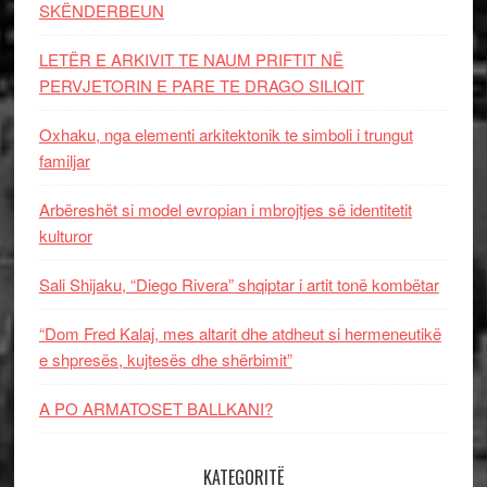
SKËNDERBEUN
LETËR E ARKIVIT TE NAUM PRIFTIT NË
PERVJETORIN E PARE TE DRAGO SILIQIT
Oxhaku, nga elementi arkitektonik te simboli i trungut
familjar
Arbëreshët si model evropian i mbrojtjes së identitetit
kulturor
Sali Shijaku, “Diego Rivera” shqiptar i artit tonë kombëtar
“Dom Fred Kalaj, mes altarit dhe atdheut si hermeneutikë
e shpresës, kujtesës dhe shërbimit”
A PO ARMATOSET BALLKANI?
KATEGORITË