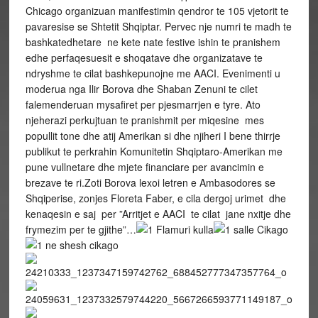
Chicago organizuan manifestimin qendror te 105 vjetorit te
pavaresise se Shtetit Shqiptar. Pervec nje numri te madh te
bashkatedhetare ne kete nate festive ishin te pranishem
edhe perfaqesuesit e shoqatave dhe organizatave te
ndryshme te cilat bashkepunojne me AACI. Evenimenti u
moderua nga Ilir Borova dhe Shaban Zenuni te cilet
falemenderuan mysafiret per pjesmarrjen e tyre. Ato
njeherazi perkujtuan te pranishmit per miqesine mes
popullit tone dhe atij Amerikan si dhe njiheri I bene thirrje
publikut te perkrahin Komunitetin Shqiptaro-Amerikan me
pune vullnetare dhe mjete financiare per avancimin e
brezave te ri.Zoti Borova lexoi letren e Ambasodores se
Shqiperise, zonjes Floreta Faber, e cila dergoj urimet dhe
kenaqesin e saj per ”Arritjet e AACI te cilat jane nxitje dhe
frymezim per te gjithe”…