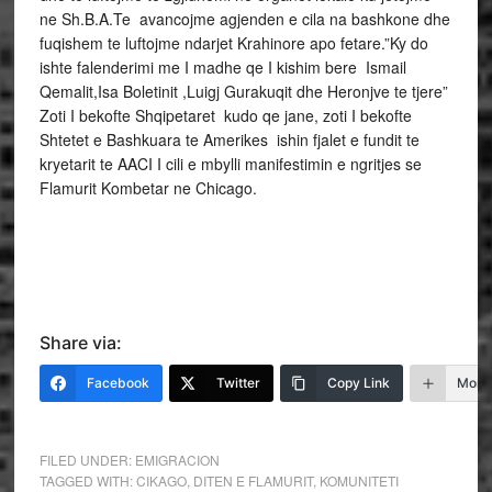
ne Sh.B.A.Te avancojme agjenden e cila na bashkone dhe
fuqishem te luftojme ndarjet Krahinore apo fetare.”Ky do
ishte falenderimi me I madhe qe I kishim bere Ismail
Qemalit,Isa Boletinit ,Luigj Gurakuqit dhe Heronjve te tjere”
Zoti I bekofte Shqipetaret kudo qe jane, zoti I bekofte
Shtetet e Bashkuara te Amerikes ishin fjalet e fundit te
kryetarit te AACI I cili e mbylli manifestimin e ngritjes se
Flamurit Kombetar ne Chicago.
Share via:
Facebook
Twitter
Copy Link
More
FILED UNDER:
EMIGRACION
TAGGED WITH:
CIKAGO
,
DITEN E FLAMURIT
,
KOMUNITETI