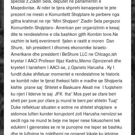
specilal z.Ziadin Sela, deputet ne parlamentin e
Maqedonise. Ai nder te tjera shprehi kenaqesine te jete
prezent ne mesin e Komunitetit Shqiptare te perbere nga
gjitha krahinat ne nje “Mini Shqiperi” Ziadin Sela pergezoi
Komunitetin Shqiptaro- American per organizimin e kesaj
dite te rendesishme e cila bashkon gjith Kombin tone.Ne
vazhim te ketij evenimenti fjalen e rastit e moren Dan
Shure, Ish president I dhomes ekonomike Israelo-
Amerikane dhe president i BeShure LLC ne Chicago,ish
kryetar I AACI Profesor Ilijaz Kadriu,Memo Gjonzeneli dhe
kryeteri I tanishem I AACI-se, z.Gjaneto Harusha . Ky I
fundit duke shfletuar momentet e rendesishme te historis
se kombit nder te tjerat theksoi fatin e madhe qe Shqiperia
kishte prane saj Shtetet e Baskuare Aleati me I fuqishem
ku njeri I liderve te saj JFK tha” Mos pyet se cfare beri
sheti per juve por cfare ju mund te beni per shtetin Tuaj”
Duke reflektuar situaten e sotme ne shtetet shqiptare e
sidomos luften kunder korupciont zoti Harusha nenvizoi se
secili nga ne mund te beje me teper nese fokusohemi tek
edukimi I gjenerates se re te punojme me teper se bashku
dhe te luftojme te zgjidhemi ne organet lokale ku jetojme