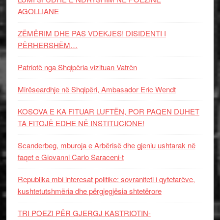
AGOLLIANE
ZËMËRIM DHE PAS VDEKJES! DISIDENTI I
PËRHERSHËM…
Patriotë nga Shqipëria vizituan Vatrën
Mirëseardhje në Shqipëri, Ambasador Eric Wendt
KOSOVA E KA FITUAR LUFTËN, POR PAQEN DUHET
TA FITOJË EDHE NË INSTITUCIONE!
Scanderbeg, mburoja e Arbërisë dhe gjeniu ushtarak në
faqet e Giovanni Carlo Saraceni-t
Republika mbi interesat politike: sovraniteti i qytetarëve,
kushtetutshmëria dhe përgjegjësia shtetërore
TRI POEZI PËR GJERGJ KASTRIOTIN-