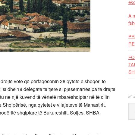
eko
A n
fsh
PR
RE
FO
TA
SH
rejtë vote që përfaqësonin 26 qytete e shoqëri të
si dhe 18 delegatë të tjerë si pjesëmarrës pa të drejtë
tu ne një kuvend të vërtetë mbarëshqiptar në të cilin
Shqipërisë, nga qytetet e vilajeteve të Manastirit,
Kat
oqëritë shqiptare të Bukureshtit, Sofjes, SHBA,