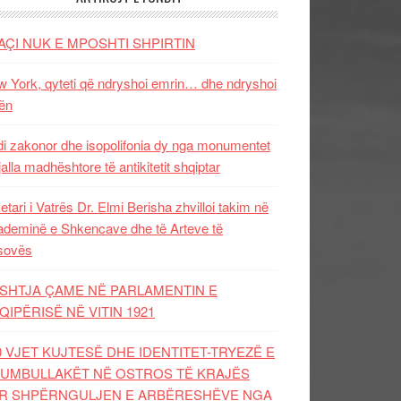
AÇI NUK E MPOSHTI SHPIRTIN
 York, qyteti që ndryshoi emrin… dhe ndryshoi
ën
i zakonor dhe isopolifonia dy nga monumentet
jalla madhështore të antikitetit shqiptar
etari i Vatrës Dr. Elmi Berisha zhvilloi takim në
deminë e Shkencave dhe të Arteve të
sovës
SHTJA ÇAME NË PARLAMENTIN E
QIPËRISË NË VITIN 1921
0 VJET KUJTESË DHE IDENTITET-TRYEZË E
UMBULLAKËT NË OSTROS TË KRAJËS
R SHPËRNGULJEN E ARBËRESHËVE NGA