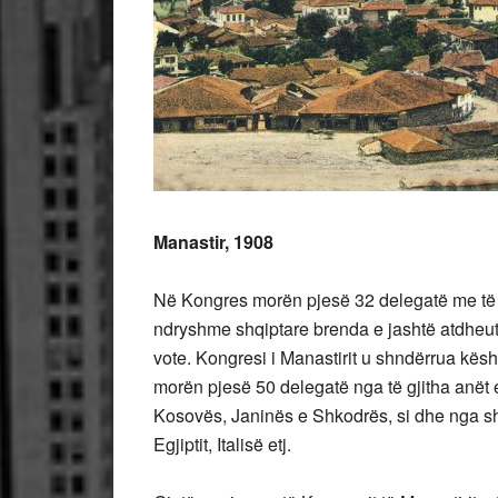
Manastir, 1908
Në Kongres morën pjesë 32 delegatë me të d
ndryshme shqiptare brenda e jashtë atdheut, 
vote. Kongresi i Manastirit u shndërrua kësh
morën pjesë 50 delegatë nga të gjitha anët e 
Kosovës, Janinës e Shkodrës, si dhe nga sh
Egjiptit, Italisë etj.