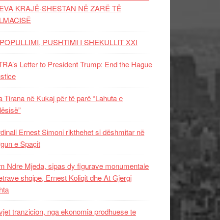
EVA KRAJË-SHESTAN NË ZARË TË
LMACISË
POPULLIMI, PUSHTIMI I SHEKULLIT XXI
RA’s Letter to President Trump: End the Hague
ustice
 Tirana në Kukaj për të parë “Lahuta e
ësisë”
dinali Ernest Simoni rikthehet si dëshmitar në
gun e Spaçit
 Ndre Mjeda, sipas dy figurave monumentale
letrave shqipe, Ernest Koliqit dhe At Gjergj
hta
vjet tranzicion, nga ekonomia prodhuese te