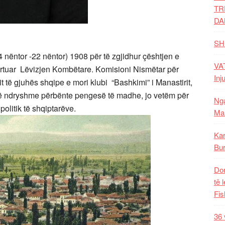
TR
DA
SH
4 nëntor -22 nëntor) 1908 për të zgjidhur çështjen e
VAT
hqyrtuar Lëvizjen Kombëtare. Komisioni Nismëtar për
Inj
it të gjuhës shqipe e mori klubi “Bashkimi” i Manastirit,
të ndryshme përbënte pengesë të madhe, jo vetëm për
Nga
olitik të shqiptarëve.
Mal
Kar
Bur
Dom
të 
Fis
36 