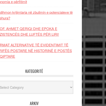
nomia e përfitimit
dihmon krijimtaria në zbulimin e potencialeve të
ehura?
OF. AHMET QERIQI DHE EPOKA E
ZISTENCЁS DHE LUFTЁS PЁR LIRI!
RMAT ALTERNATIVE TË EVIDENTIMIT TË
RIFËS POSTARE NË HISTORINË E POSTËS
QIPTARE
KATEGORITË
egoritë
ARKIV