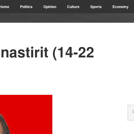
Home
Politics
Opinion
Culture
Sports
Economy
nastirit (14-22