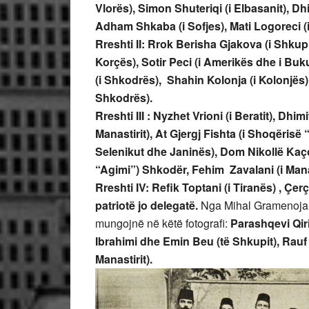
Vlorës), Simon Shuteriqi (i Elbasanit), Dh
Adham Shkaba (i Sofjes), Mati Logoreci (
Rreshti II: Rrok Berisha Gjakova (i Shkupit)
Korçës), Sotir Peci (i Amerikës dhe i Buku
(i Shkodrës), Shahin Kolonja (i Kolonjës),
Shkodrës).
Rreshti III : Nyzhet Vrioni (i Beratit), Dhimi
Manastirit), At Gjergj Fishta (i Shoqërisë
Selenikut dhe Janinës), Dom Nikollë Kaço
“Agimi”) Shkodër, Fehim Zavalani (i Manas
Rreshti IV: Refik Toptani (i Tiranës) , Çe
patriotë jo delegatë.
Nga Mihal Gramenoja, 
mungojnë në këtë fotografi:
Parashqevi Qiri
Ibrahimi dhe Emin Beu (të Shkupit), Rauf
Manastirit).