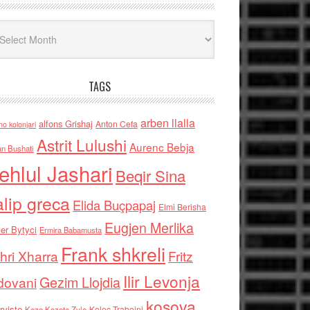
iv
TAGS
arben llalla
alfons Grishaj
Anton Cefa
no kolonjari
Astrit Lulushi
Aurenc Bebja
an Bushati
ehlul Jashari
Beqir Sina
alip greca
Elida Buçpapaj
Elmi Berisha
Eugjen Merlika
er Bytyci
Ermira Babamusta
Frank shkreli
hri Xharra
Fritz
Ilir Levonja
Gezim Llojdia
dovani
kosova
rviste
Kolec Traboini
Keze Kozeta Zylo