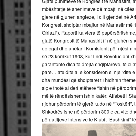
Gjatë punimeve të Kongresit të Manastirit, at
mbështetje të shënimeve që mbajti në cilësinë
gjerë në gjuhën angleze, i cili gjendet në Ark
Kongresit shqiptar mbajtur në Manastir më 1
Qiriazi”). Raporti ka vlera të papërsëritshme
gjatë Kongresit të Manastirit (1në gjuhën shq
delegat dhe anëtar i Komisionit për njësimin e
së 23 korrikut 1908, kur lindi Revolucioni xh
garantonte disa të drejta shqiptarëve, të ci
parë… atë ditë ai e konsideron si një “ditë e 
dha mundësi që shqiptarët t’i hidhnin themel
siç e thotë ai deri atëherë “ishin në përdori
më të rëndësishëm ishin katër: Alfabeti i Sta
njohur përdorim të gjerë kudo në “Toskëri”, tre
Shkodrës ishe në përdorim 300 e ca vite dhe
përgatitjeve intensive të Klubit “Bashkimi” t