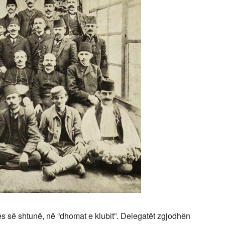
itës së shtunë, në “dhomat e klubit”. Delegatët zgjodhën