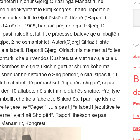
dhetari i njohur Gjergj Qiriazi nga Manastiri, në
 e nënkryetarit të këtij kongresi, hartoi raportin e
Ark
ivin e Institutit të Gjuhësisë në Tiranë (“Raporti i
-14 nëntor 1908, hartuar prej delegatit Gjergj D.
, pasi nuk dihet fati i tre procesverbaleve që u mbajtën
ipe, 2 në osmanishte). Autori(Gjergj Qiriazi) ishte
 alfabetit. Raportit Gjergj Qiriazit nis me meritat “ditës
alba
onturk, dhe u rivendos Kushtetuta e vitit 1876, e cila u
lat kombësitë e tjera i kishin gëzuar shumë kohë ma
asll
shënuar në historinë e Shqipërisë”, e cila, sipas tij “ I
B
et e alfabetit të përbashkët të gjuhës shqipe”, sepse
d
m deri 10 alfabete në shkrimin e gjuhës shqipe. Prej tyre
mbollit dhe tre alfabetet e Shkodrës. I pari, që kishte
Env
 të tjerë në “Gegëri”. … sipas tij “alfabeti i jezuitëve të
Fa
 më i vjetri në Shqipëri”. Raporti thekson se pas
ë Manastirit, Kongresi
ra
Inte