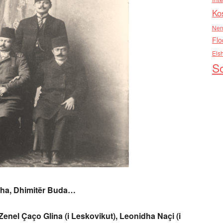
Ko
Nen
Flo
Els
So
sha, Dhimit
ë
r Buda…
 Zenel
Ç
aço
Glina (i Leskovikut), Leonidha Naçi (i