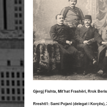
Gjergj Fishta, Mit’hat Frash
ë
ri, Rrok Beri
Rreshti1: Sami Pojani (delegat i Korçës),