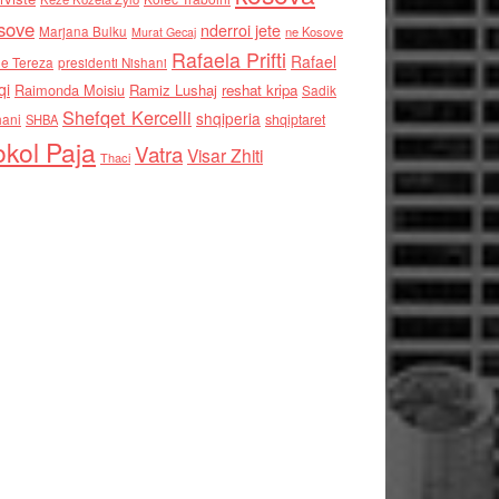
sove
nderroi jete
Marjana Bulku
ne Kosove
Murat Gecaj
Rafaela Prifti
Rafael
e Tereza
presidenti Nishani
qi
Raimonda Moisiu
Ramiz Lushaj
reshat kripa
Sadik
Shefqet Kercelli
shqiperia
hani
shqiptaret
SHBA
kol Paja
Vatra
Visar Zhiti
Thaci