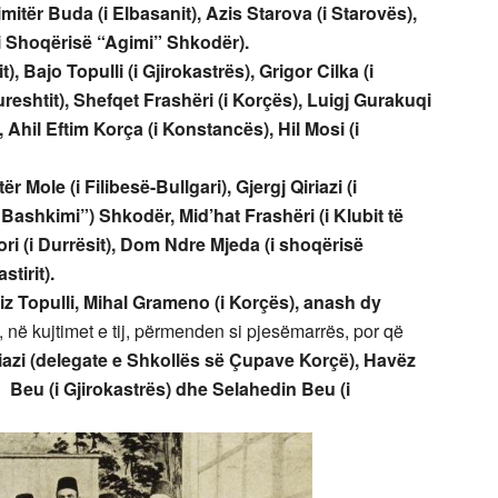
imitër Buda (i Elbasanit), Azis Starova (i Starovës),
i Shoqërisë “Agimi” Shkodër).
, Bajo Topulli (i Gjirokastrës), Grigor Cilka (i
reshtit), Shefqet Frashëri (i Korçës), Luigj Gurakuqi
 Ahil Eftim Korça (i Konstancës), Hil Mosi (i
tër Mole (i Filibesë-Bullgari), Gjergj Qiriazi (i
 “Bashkimi”) Shkodër, Mid’hat Frashëri (i Klubit të
ri (i Durrësit), Dom Ndre Mjeda (i shoqërisë
tirit).
rçiz Topulli, Mihal Grameno (i Korçës), anash dy
në kujtimet e tij, përmenden si pjesëmarrës, por që
azi (delegate e Shkollës së Çupave Korçë), Havëz
 Beu (i Gjirokastrës) dhe Selahedin Beu (i