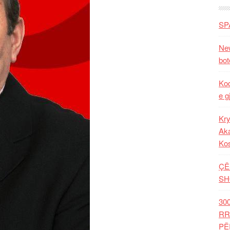
SP
New
bot
Kod
e g
Kry
Aka
Ko
ÇË
SH
30
RR
PË