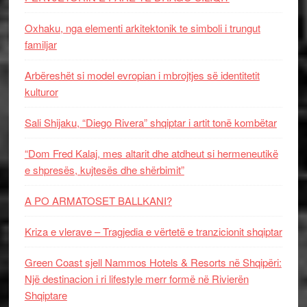
Oxhaku, nga elementi arkitektonik te simboli i trungut
familjar
Arbëreshët si model evropian i mbrojtjes së identitetit
kulturor
Sali Shijaku, “Diego Rivera” shqiptar i artit tonë kombëtar
“Dom Fred Kalaj, mes altarit dhe atdheut si hermeneutikë
e shpresës, kujtesës dhe shërbimit”
A PO ARMATOSET BALLKANI?
Kriza e vlerave – Tragjedia e vërtetë e tranzicionit shqiptar
Green Coast sjell Nammos Hotels & Resorts në Shqipëri:
Një destinacion i ri lifestyle merr formë në Rivierën
Shqiptare