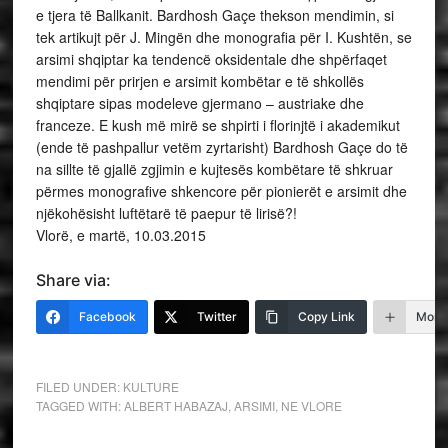
Vlorë, e martë, 10.03.2015
Share via:
Facebook
Twitter
Copy Link
More
FILED UNDER:
KULTURE
TAGGED WITH:
ALBERT HABAZAJ
,
ARSIMI
,
NE VLORE