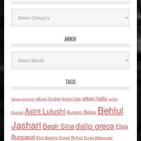
Kategoritë
ARKIV
Arkiv
TAGS
arben llalla
alfons Grishaj
Anton Cefa
asllan
albano kolonjari
Behlul
Astrit Lulushi
Aurenc Bebja
Bushati
Jashari
dalip greca
Beqir Sina
Elida
Buçpapaj
Enver Bytyci
Elmi Berisha
Ermira Babamusta