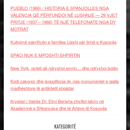
PUEBLO (1966) / HISTORIA E SPANJOLLES NGA
VALENCIA QË PËRFUNDOI NË LUSHNJE — 29 VJET
PRITJE (1937 – 1966) TË NJË TELEFONATE NGA DY
MOTRAT
Kujtojmë sakrificën e familjes Lleshi për lirinë e Kosovës
SPAÇI NUK E MPOSHTI SHPIRTIN
New York, qyteti që ndryshoi emrin… dhe ndryshoi botën
Kodi zakonor dhe isopolifonia dy nga monumentet e gjalla
madhështore të antikitetit shqiptar
Kryetari i Vatrës Dr. Elmi Berisha zhvilloi takim në
Akademinë e Shkencave dhe të Arteve të Kosovës
KATEGORITË