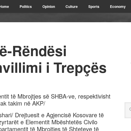
Home
Politics
Opinion
Culture
Sports
Economy
ë-Rëndësi
hvillimi i Trepçës
ntit të Mbrojtjes së SHBA-ve, respektivisht
rak takim në AKP/
ari/ Drejtuesit e Agjencisë Kosovare të
 zyrtarët e Elementit Mbështetës Civilo
rtamentit të Mbrojtjes të Shteteve të