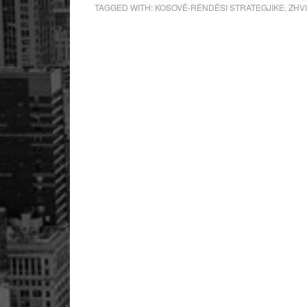
TAGGED WITH:
KOSOVË-RËNDËSI STRATEGJIKE
,
ZHVI