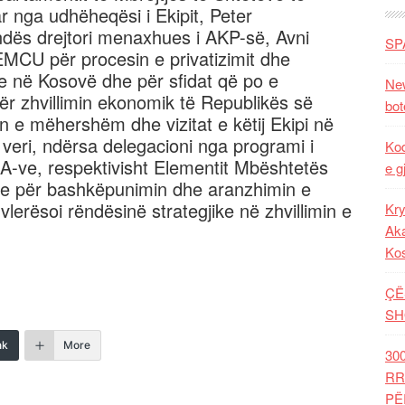
 nga udhëheqësi i Ekipit, Peter
endës drejtori menaxhues i AKP-së, Avni
SP
 EMCU për procesin e privatizimit dhe
re në Kosovë dhe për sfidat që po e
New
për zhvillimin ekonomik të Republikës së
bot
 e mëhershëm dhe vizitat e këtij Ekipi në
veri, ndërsa delegacioni nga programi i
Kod
A-ve, respektivisht Elementit Mbështetës
e g
me për bashkëpunimin dhe aranzhimin e
vlerësoi rëndësinë strategjike në zhvillimin e
Kry
Aka
Ko
ÇË
SH
nk
More
30
RR
PË