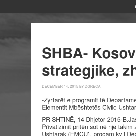
SHBA- Kosov
strategjike, z
DECEMBER 14, 2015
BY
DGRECA
-Zyrtarët e programit të Departame
Elementit Mbështetës Civilo Ushta
PRISHTINË, 14 Dhjetor 2015-B.Jash
Privatizimit pritën sot në një takim
Ushtarak (EMCU), progam ky i Depa