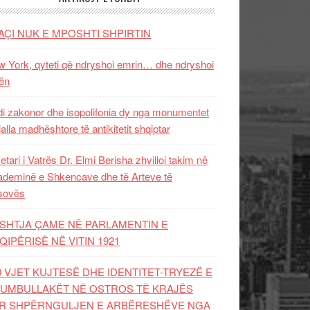
AÇI NUK E MPOSHTI SHPIRTIN
 York, qyteti që ndryshoi emrin… dhe ndryshoi
ën
i zakonor dhe isopolifonia dy nga monumentet
jalla madhështore të antikitetit shqiptar
etari i Vatrës Dr. Elmi Berisha zhvilloi takim në
deminë e Shkencave dhe të Arteve të
sovës
SHTJA ÇAME NË PARLAMENTIN E
QIPËRISË NË VITIN 1921
0 VJET KUJTESË DHE IDENTITET-TRYEZË E
UMBULLAKËT NË OSTROS TË KRAJËS
R SHPËRNGULJEN E ARBËRESHËVE NGA