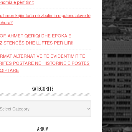
nomia e përfitimit
dihmon krijimtaria në zbulimin e potencialeve të
ehura?
OF. AHMET QERIQI DHE EPOKA E
ZISTENCЁS DHE LUFTЁS PЁR LIRI!
RMAT ALTERNATIVE TË EVIDENTIMIT TË
RIFËS POSTARE NË HISTORINË E POSTËS
QIPTARE
KATEGORITË
egoritë
ARKIV