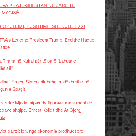
EVA KRAJË-SHESTAN NË ZARË TË
LMACISË
POPULLIMI, PUSHTIMI I SHEKULLIT XXI
RA’s Letter to President Trump: End the Hague
ustice
 Tirana në Kukaj për të parë “Lahuta e
ësisë”
dinali Ernest Simoni rikthehet si dëshmitar në
gun e Spaçit
 Ndre Mjeda, sipas dy figurave monumentale
letrave shqipe, Ernest Koliqit dhe At Gjergj
hta
vjet tranzicion, nga ekonomia prodhuese te