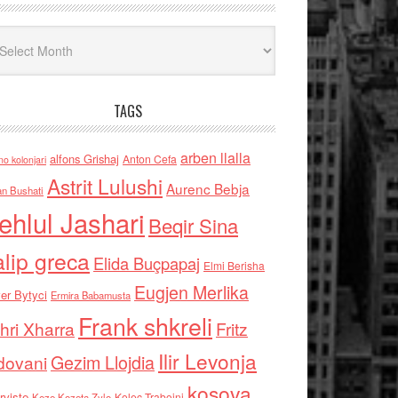
iv
TAGS
arben llalla
alfons Grishaj
Anton Cefa
no kolonjari
Astrit Lulushi
Aurenc Bebja
an Bushati
ehlul Jashari
Beqir Sina
alip greca
Elida Buçpapaj
Elmi Berisha
Eugjen Merlika
er Bytyci
Ermira Babamusta
Frank shkreli
hri Xharra
Fritz
Ilir Levonja
Gezim Llojdia
dovani
kosova
rviste
Kolec Traboini
Keze Kozeta Zylo