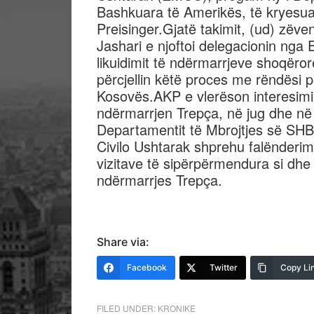
Bashkuara të Amerikës, të kryesuar
Preisinger.Gjatë takimit, (ud) zëv
Jashari e njoftoi delegacionin nga
likuidimit të ndërmarrjeve shoqëro
përcjellin këtë proces me rëndësi 
Kosovës.AKP e vlerëson interesimin
ndërmarrjen Trepça, në jug dhe në 
Departamentit të Mbrojtjes së SHB
Civilo Ushtarak shprehu falënderi
vizitave të sipërpërmendura si dhe 
ndërmarrjes Trepça.
Share via:
Facebook
Twitter
Copy Li
FILED UNDER:
KRONIKE