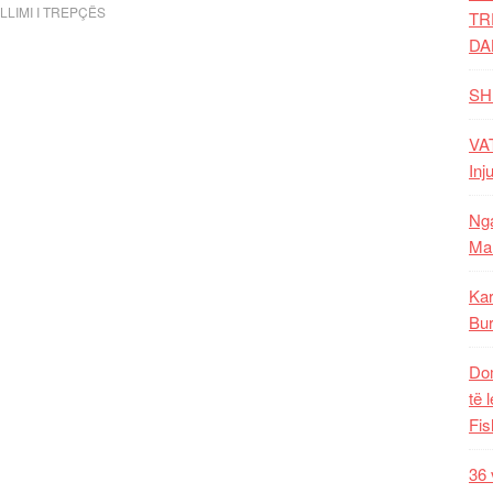
LLIMI I TREPÇËS
TR
DA
SH
VAT
Inj
Nga
Mal
Kar
Bur
Dom
të 
Fis
36 