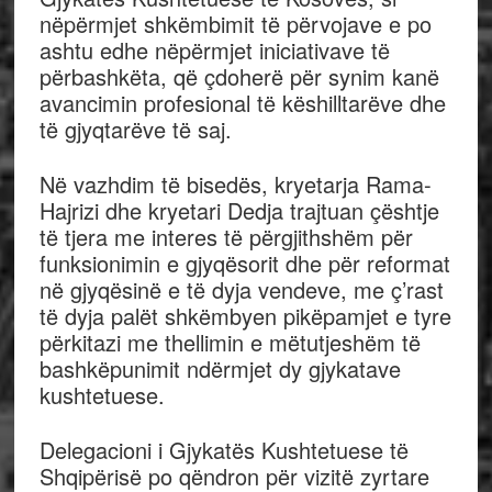
nëpërmjet shkëmbimit të përvojave e po
ashtu edhe nëpërmjet iniciativave të
përbashkëta, që çdoherë për synim kanë
avancimin profesional të këshilltarëve dhe
të gjyqtarëve të saj.
Në vazhdim të bisedës, kryetarja Rama-
Hajrizi dhe kryetari Dedja trajtuan çështje
të tjera me interes të përgjithshëm për
funksionimin e gjyqësorit dhe për reformat
në gjyqësinë e të dyja vendeve, me ç’rast
të dyja palët shkëmbyen pikëpamjet e tyre
përkitazi me thellimin e mëtutjeshëm të
bashkëpunimit ndërmjet dy gjykatave
kushtetuese.
Delegacioni i Gjykatës Kushtetuese të
Shqipërisë po qëndron për vizitë zyrtare