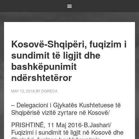
Kosovë-Shqipëri, fuqizim i
sundimit të ligjit dhe
bashkëpunimit
ndërshtetëror
MAY 12, 2016
BY
DGRECA
– Delegacioni i Gjykatës Kushtetuese të
Shqipërisë vizitë zyrtare në Kosovë/
PRISHTINË, 11 Maj 2016-B.Jashari/
Fuqizimi i sundimit të ligjit në Kosovë dhe