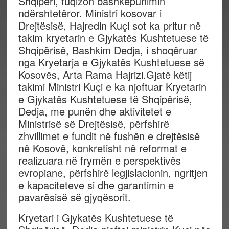
Shqipëri, fuqizon bashkëpunimin
ndërshtetëror. Ministri kosovar i
Drejtësisë, Hajredin Kuçi sot ka pritur në
takim kryetarin e Gjykatës Kushtetuese të
Shqipërisë, Bashkim Dedja, i shoqëruar
nga Kryetarja e Gjykatës Kushtetuese së
Kosovës, Arta Rama Hajrizi.Gjatë këtij
takimi Ministri Kuçi e ka njoftuar Kryetarin
e Gjykatës Kushtetuese të Shqipërisë,
Dedja, me punën dhe aktivitetet e
Ministrisë së Drejtësisë, përfshirë
zhvillimet e fundit në fushën e drejtësisë
në Kosovë, konkretisht në reformat e
realizuara në frymën e perspektivës
evropiane, përfshirë legjislacionin, ngritjen
e kapaciteteve si dhe garantimin e
pavarësisë së gjyqësorit.
Kryetari i Gjykatës Kushtetuese të