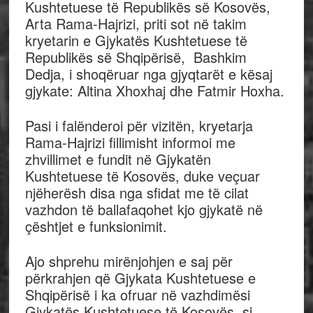
Kushtetuese të Republikës së Kosovës,
Arta Rama-Hajrizi, priti sot në takim
kryetarin e Gjykatës Kushtetuese të
Republikës së Shqipërisë, Bashkim
Dedja, i shoqëruar nga gjyqtarët e kësaj
gjykate: Altina Xhoxhaj dhe Fatmir Hoxha.
Pasi i falënderoi për vizitën, kryetarja
Rama-Hajrizi fillimisht informoi me
zhvillimet e fundit në Gjykatën
Kushtetuese të Kosovës, duke veçuar
njëherësh disa nga sfidat me të cilat
vazhdon të ballafaqohet kjo gjykatë në
çështjet e funksionimit.
Ajo shprehu mirënjohjen e saj për
përkrahjen që Gjykata Kushtetuese e
Shqipërisë i ka ofruar në vazhdimësi
Gjykatës Kushtetuese të Kosovës, si