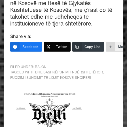
në Kosovë me ftesë të Gjykatës
Kushtetuese të Kosovës, me ç’rast do të
takohet edhe me udhëheqës të
institucioneve të tjera shtetërore.
Share via:
Facebook
Twitter
Copy Link
More
FILED UNDER:
RAJON
TAGGED WITH:
DHE BASHKËPUNIMIT NDËRSHTETËROR
,
FUQIZIM I SUNDIMIT TË LIGJIT
,
KOSOVË-SHQIPËRI