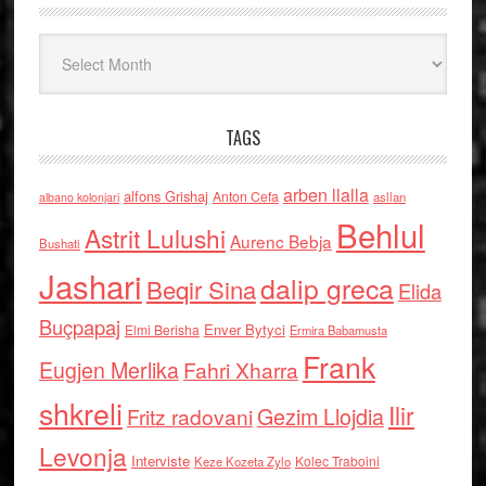
Arkiv
TAGS
arben llalla
alfons Grishaj
Anton Cefa
asllan
albano kolonjari
Behlul
Astrit Lulushi
Aurenc Bebja
Bushati
Jashari
dalip greca
Beqir Sina
Elida
Buçpapaj
Enver Bytyci
Elmi Berisha
Ermira Babamusta
Frank
Eugjen Merlika
Fahri Xharra
shkreli
Ilir
Gezim Llojdia
Fritz radovani
Levonja
Interviste
Kolec Traboini
Keze Kozeta Zylo