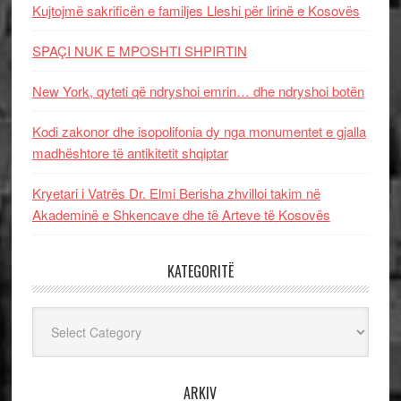
Kujtojmë sakrificën e familjes Lleshi për lirinë e Kosovës
SPAÇI NUK E MPOSHTI SHPIRTIN
New York, qyteti që ndryshoi emrin… dhe ndryshoi botën
Kodi zakonor dhe isopolifonia dy nga monumentet e gjalla
madhështore të antikitetit shqiptar
Kryetari i Vatrës Dr. Elmi Berisha zhvilloi takim në
Akademinë e Shkencave dhe të Arteve të Kosovës
KATEGORITË
Kategoritë
ARKIV