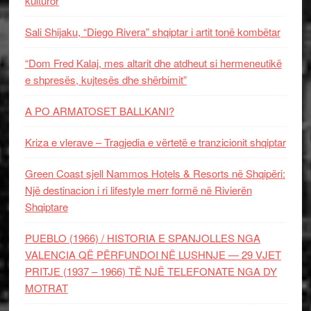
kulturor
Sali Shijaku, “Diego Rivera” shqiptar i artit tonë kombëtar
“Dom Fred Kalaj, mes altarit dhe atdheut si hermeneutikë
e shpresës, kujtesës dhe shërbimit”
A PO ARMATOSET BALLKANI?
Kriza e vlerave – Tragjedia e vërtetë e tranzicionit shqiptar
Green Coast sjell Nammos Hotels & Resorts në Shqipëri:
Një destinacion i ri lifestyle merr formë në Rivierën
Shqiptare
PUEBLO (1966) / HISTORIA E SPANJOLLES NGA
VALENCIA QË PËRFUNDOI NË LUSHNJE — 29 VJET
PRITJE (1937 – 1966) TË NJË TELEFONATE NGA DY
MOTRAT