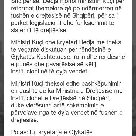
Shqipërisë, Dedja njoftoi ministrin Kuçi për
reformat themelore që po ndërmerren në
fushën e drejtësisë në Shqipëri, për sa i
përket legjislacionit dhe funksionimit të
sistemit të drejtësisë.
Ministri Kuçi dhe kryetari Dedja me theks
të veçantë diskutuan për rëndësinë e
Gjykatës Kushtetuese, rolin dhe rëndësinë
e punës dhe pavarësisë së këtij
institucioni në të dyja vendet.
Ministri Kuçi theksoi edhe bashkëpunimin
e ngushtë që ka Ministria e Drejtësisë me
institucionet e Drejtësisë në Shqipëri,
duke vlerësuar lartë shkëmbimin e
përvojave nga të dyja vendet në fushën e
drejtësisë.
Po ashtu, kryetarja e Gjykatës