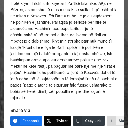
thotë kryeministri turk (kryetar i Partisë Islamike, AK), ne
Prizren, as me shumë e as me pak se sulltani, që eshtrat la
në tokën e Kosovës. Edi Rama duhet të jetë i kujdeshëm
në politiken e jashtme. Paraqitja jo serioze për hirë të
aleancës me Hashimin apo popullaritetit “jo të
dëshirueshëm” në rrethet e thekura islame në Ballkan,
mbetet jo e dobishme. Kryeministri shqiptar nuk mund t’i
kalojë “krushqite e liga te Karl Topisë” në politikën e
jashtme me një batutë arrogante ndaj dashamirësve, ish -
bashkëpuntorëve apo kundërshtarëve politikë (më zë-
mekur në këtë rast), pa paguar më pare një më një “lirat e
pajës”. Hashimi dhe politikanët e tjerë të Kosovës duhet të
jenë edhe më të kujdeshëm e të forcojnë lirinë në kushtet e
paqes (paqe e atdhe të siguruar falë fuqisë ushtarake të
botës së Perëndimit) për popullin e tyre dhe sigurinë
rajonale.
Share via:
Facebook
Twitter
Copy Link
More