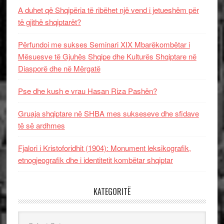
A duhet që Shqipëria të ribëhet një vend i jetueshëm për
të gjithë shqiptarët?
Përfundoi me sukses Seminari XIX Mbarëkombëtar i
Mësuesve të Gjuhës Shqipe dhe Kulturës Shqiptare në
Diasporë dhe në Mërgatë
Pse dhe kush e vrau Hasan Riza Pashën?
Gruaja shqiptare në SHBA mes sukseseve dhe sfidave
të së ardhmes
Fjalori i Kristoforidhit (1904): Monument leksikografik,
etnogjeografik dhe i identitetit kombëtar shqiptar
KATEGORITË
Kategoritë