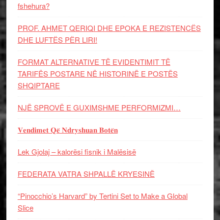
fshehura?
PROF. AHMET QERIQI DHE EPOKA E REZISTENCЁS
DHE LUFTЁS PЁR LIRI!
FORMAT ALTERNATIVE TË EVIDENTIMIT TË
TARIFËS POSTARE NË HISTORINË E POSTËS
SHQIPTARE
NJË SPROVË E GUXIMSHME PERFORMIZMI…
𝐕𝐞𝐧𝐝𝐢𝐦𝐞𝐭 𝐐𝐞̈ 𝐍𝐝𝐫𝐲𝐬𝐡𝐮𝐚𝐧 𝐁𝐨𝐭𝐞̈𝐧
Lek Gjolaj – kalorësi fisnik i Malësisë
FEDERATA VATRA SHPALLË KRYESINË
“Pinocchio’s Harvard” by Tertini Set to Make a Global
Slice