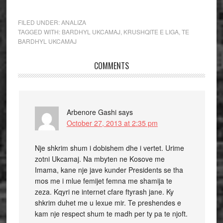
FILED UNDER:
ANALIZA
TAGGED WITH:
BARDHYL UKCAMAJ
,
KRUSHQITE E LIGA
,
TE
BARDHYL UKCAMAJ
COMMENTS
Arbenore Gashi
says
October 27, 2013 at 2:35 pm
Nje shkrim shum i dobishem dhe i vertet. Urime
zotni Ukcamaj. Na mbyten ne Kosove me
Imama, kane nje jave kunder Presidents se tha
mos me i mlue femijet femna me shamija te
zeza. Kqyri ne internet cfare ftyrash jane. Ky
shkrim duhet me u lexue mir. Te preshendes e
kam nje respect shum te madh per ty pa te njoft.