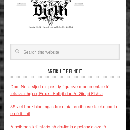
ARTIKUJT E FUNDIT
Dom Ndre Mjeda, sipas dy figurave monumentale të
letrave shqipe, Ernest Koliqit dhe At Gjergj Fishta
36 vjet tranzicion, nga ekonomia prodhuese te ekonomia
e përfitimit
A ndihmon krijimtaria në zbulimin e potencialeve të