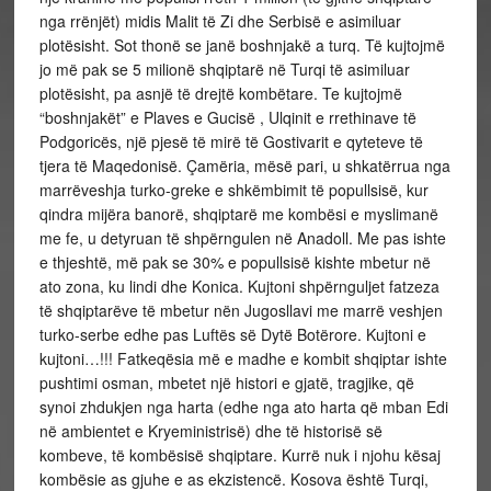
nga rrënjët) midis Malit të Zi dhe Serbisë e asimiluar
plotësisht. Sot thonë se janë boshnjakë a turq. Të kujtojmë
jo më pak se 5 milionë shqiptarë në Turqi të asimiluar
plotësisht, pa asnjë të drejtë kombëtare. Te kujtojmë
“boshnjakët” e Plaves e Gucisë , Ulqinit e rrethinave të
Podgoricës, një pjesë të mirë të Gostivarit e qyteteve të
tjera të Maqedonisë. Çamëria, mësë pari, u shkatërrua nga
marrëveshja turko-greke e shkëmbimit të popullsisë, kur
qindra mijëra banorë, shqiptarë me kombësi e myslimanë
me fe, u detyruan të shpërngulen në Anadoll. Me pas ishte
e thjeshtë, më pak se 30% e popullsisë kishte mbetur në
ato zona, ku lindi dhe Konica. Kujtoni shpërnguljet fatzeza
të shqiptarëve të mbetur nën Jugosllavi me marrë veshjen
turko-serbe edhe pas Luftës së Dytë Botërore. Kujtoni e
kujtoni…!!! Fatkeqësia më e madhe e kombit shqiptar ishte
pushtimi osman, mbetet një histori e gjatë, tragjike, që
synoi zhdukjen nga harta (edhe nga ato harta që mban Edi
në ambientet e Kryeministrisë) dhe të historisë së
kombeve, të kombësisë shqiptare. Kurrë nuk i njohu kësaj
kombësie as gjuhe e as ekzistencë. Kosova është Turqi,