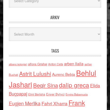
ARKIV
Arkiv
TAGS
arben llalla
alfons Grishaj
Anton Cefa
asllan
albano kolonjari
Behlul
Astrit Lulushi
Aurenc Bebja
Bushati
Jashari
dalip greca
Beqir Sina
Elida
Buçpapaj
Enver Bytyci
Elmi Berisha
Ermira Babamusta
Frank
Eugjen Merlika
Fahri Xharra