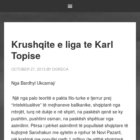
Krushqite e liga te Karl
Topise
OCTOBER 27, 2013
BY
DGRECA
Nga Bardhyl Ukcamaj/
Një nga palo teoritë e pakta filo-turke e tjerrur prej
“intelektualëve” të mejhaneve ballkanike, shqiptarë nga
rrënjët, turq në dukje e në shpirt, na paskësh qenë se ky
pushtim, pushtimi osman, na paskësh shpëtuar nga
asimilimi. Përsa i përket asimilimit të popullsisë shqiptare të
kujtojmë Sanxhakun me qytetin e njohur të Novi Pazarit,
një krahinë me popullsi rreth 1 million (te gjithë shqiptarë