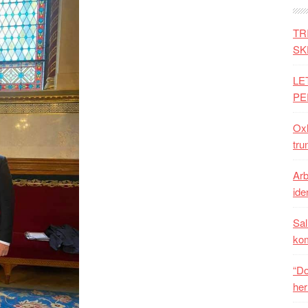
TR
SK
LE
PE
Oxh
tru
Arb
iden
Sal
ko
“Do
her