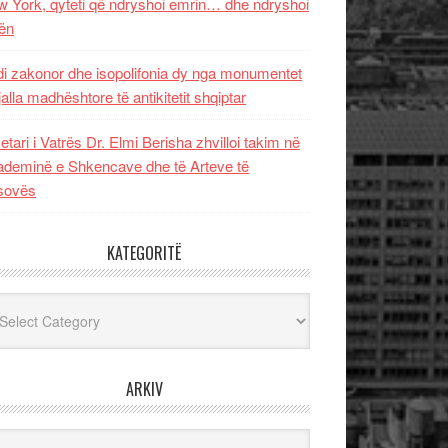
 York, qyteti që ndryshoi emrin… dhe ndryshoi
ën
i zakonor dhe isopolifonia dy nga monumentet
jalla madhështore të antikitetit shqiptar
etari i Vatrës Dr. Elmi Berisha zhvilloi takim në
deminë e Shkencave dhe të Arteve të
sovës
KATEGORITË
egoritë
ARKIV
iv