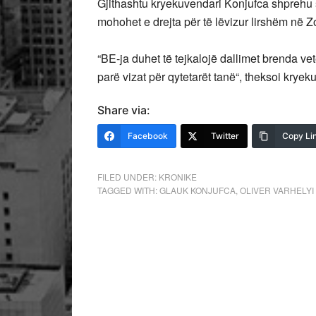
Gjithashtu kryekuvendari Konjufca shprehu 
mohohet e drejta për të lëvizur lirshëm në
“BE-ja duhet të tejkalojë dallimet brenda v
parë vizat për qytetarët tanë“, theksoi kryek
Share via:
Facebook
Twitter
Copy Li
FILED UNDER:
KRONIKE
TAGGED WITH:
GLAUK KONJUFCA
,
OLIVER VARHELYI