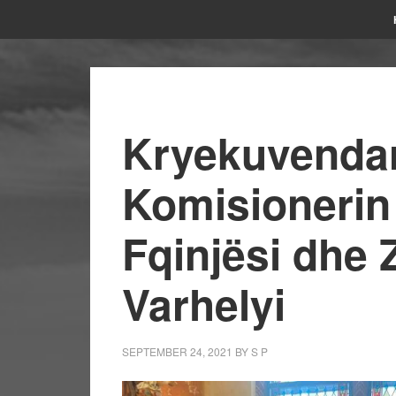
Kryekuvendar
Komisionerin
Fqinjësi dhe 
Varhelyi
SEPTEMBER 24, 2021
BY
S P