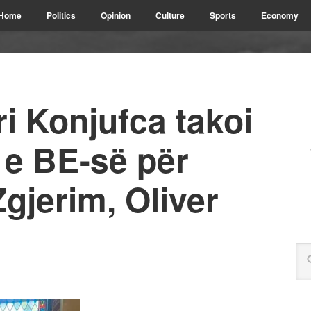
Home
Politics
Opinion
Culture
Sports
Economy
i Konjufca takoi
 e BE-së për
Zgjerim, Oliver