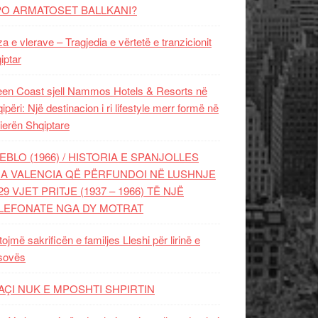
PO ARMATOSET BALLKANI?
za e vlerave – Tragjedia e vërtetë e tranzicionit
iptar
en Coast sjell Nammos Hotels & Resorts në
ipëri: Një destinacion i ri lifestyle merr formë në
ierën Shqiptare
EBLO (1966) / HISTORIA E SPANJOLLES
A VALENCIA QË PËRFUNDOI NË LUSHNJE
29 VJET PRITJE (1937 – 1966) TË NJË
LEFONATE NGA DY MOTRAT
tojmë sakrificën e familjes Lleshi për lirinë e
sovës
AÇI NUK E MPOSHTI SHPIRTIN