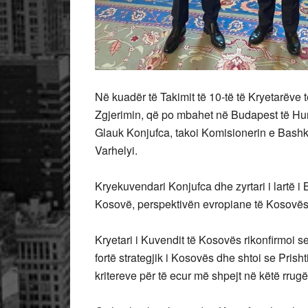
Në kuadër të Takimit të 10-të të Kryetarëve
Zgjerimin, që po mbahet në Budapest të Hun
Glauk Konjufca, takoi Komisionerin e Bashki
Varhelyi.
Kryekuvendari Konjufca dhe zyrtari i lartë i
Kosovë, perspektivën evropiane të Kosovës 
Kryetari i Kuvendit të Kosovës rikonfirmoi se
fortë strategjik i Kosovës dhe shtoi se Pris
kritereve për të ecur më shpejt në këtë rrugë