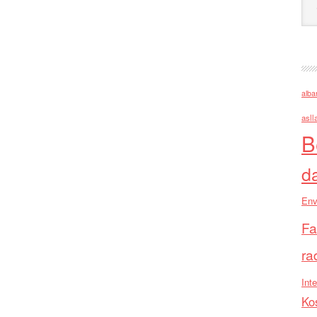
alba
asll
B
d
Env
Fa
ra
Inte
Ko