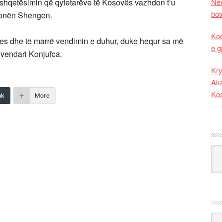
shqetësimin që qytetarëve të Kosovës vazhdon t’u
New
bot
 Zonën Shengen.
Kod
etes dhe të marrë vendimin e duhur, duke hequr sa më
e g
uvendari Konjufca.​
Kry
Aka
Ko
nk
More
Kat
Ark