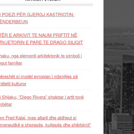
I POEZI PËR GJERGJ KASTRIOTIN-
ËNDERBEUN
TËR E ARKIVIT TE NAUM PRIFTIT NË
RVJETORIN E PARE TE DRAGO SILIQIT
aku, nga elementi arkitektonik te simboli i
ngut familjar
ëreshët si model evropian i mbrojtjes së
titetit kulturor
i Shijaku, “Diego Rivera” shqiptar i artit tonë
mbëtar
m Fred Kalaj, mes altarit dhe atdheut si
meneutikë e shpresës, kujtesës dhe shërbimit”