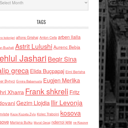
TAGS
arben llalla
alfons Grishaj
Anton Cefa
no kolonjari
Astrit Lulushi
Aurenc Bebja
an Bushati
ehlul Jashari
Beqir Sina
alip greca
Elida Buçpapaj
Elmi Berisha
Eugjen Merlika
er Bytyci
Ermira Babamusta
Frank shkreli
hri Xharra
Fritz
Ilir Levonja
Gezim Llojdia
dovani
kosova
rviste
Kolec Traboini
Keze Kozeta Zylo
sove
nderroi jete
Marjana Bulku
ne Kosove
Murat Gecaj