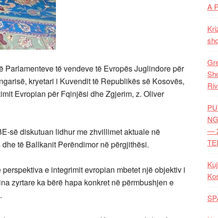
A 
Kri
shq
Gre
 të Parlamenteve të vendeve të Evropës Juglindore për
Shq
garisë, kryetari i Kuvendit të Republikës së Kosovës,
Riv
mit Evropian për Fqinjësi dhe Zgjerim, z. Oliver
PU
NG
— 
 BE-së diskutuan lidhur me zhvillimet aktuale në
TE
dhe të Ballkanit Perëndimor në përgjithësi.
Kuj
 perspektiva e integrimit evropian mbetet një objektiv i
Ko
htina zyrtare ka bërë hapa konkret në përmbushjen e
.
SP