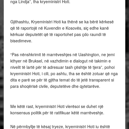
nga Lindja”, tha kryeministri Hoti.
Gjithashtu, Kryeministri Hoti ka thënë se ka bërë kërkesë
që të raportojë në Kuvendin e Kosovës, siç edhe kanë
kërkuar deputetët që të raportohet pas çdo raundi të
bisedimeve.
“Pas nënshkrimit të marrëveshjes në Uashington, ne jemi
kthyer në Bruksel, në vazhdimin e dialogut në takimin e
nivelit të lartë për të adresuar tash çështje të tjera”, pohoi
kryeministri Hoti, i cili, po ashtu, tha se është zotuar që nga
dita e parë se për të gjitha temat do të jetë transparent si
para shoqërisë civile, deputetëve dhe qytetarëve.
Me këtë rast, kryeministri Hoti vlerësoi se duhet një
konsensus politik për të ratifikuar këtë marrëveshje.
Në përmbyllje të kësaj tryeze, kryeministri Hoti iu është