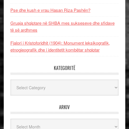
Pse dhe kush e vrau Hasan Riza Pashën?
Gruaja shqiptare në SHBA mes sukseseve dhe sfidave
të së ardhmes
Fjalori i Kristoforidhit (1904): Monument leksikografik,
etnogjeografik dhe i identitetit kombëtar shqiptar
KATEGORITË
Kategoritë
ARKIV
Arkiv