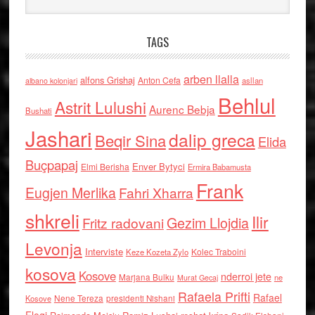
TAGS
arben llalla
alfons Grishaj
Anton Cefa
asllan
albano kolonjari
Behlul
Astrit Lulushi
Aurenc Bebja
Bushati
Jashari
dalip greca
Beqir Sina
Elida
Buçpapaj
Enver Bytyci
Elmi Berisha
Ermira Babamusta
Frank
Eugjen Merlika
Fahri Xharra
shkreli
Ilir
Gezim Llojdia
Fritz radovani
Levonja
Interviste
Kolec Traboini
Keze Kozeta Zylo
kosova
Kosove
nderroi jete
Marjana Bulku
ne
Murat Gecaj
Rafaela Prifti
Rafael
Nene Tereza
Kosove
presidenti Nishani