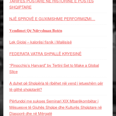
TARIFËS POSTARE NË HISTORINË E POSTËS
SHQIPTARE
NJË SPROVË E GUXIMSHME PERFORMIZMI…
𝐕𝐞𝐧𝐝𝐢𝐦𝐞𝐭 𝐐𝐞̈ 𝐍𝐝𝐫𝐲𝐬𝐡𝐮𝐚𝐧 𝐁𝐨𝐭𝐞̈𝐧
Lek Gjolaj – kalorësi fisnik i Malësisë
FEDERATA VATRA SHPALLË KRYESINË
“Pinocchio’s Harvard” by Tertini Set to Make a Global
Slice
A duhet që Shqipëria të ribëhet një vend i jetueshëm për
të gjithë shqiptarët?
Përfundoi me sukses Seminari XIX Mbarëkombëtar i
Mësuesve të Gjuhës Shqipe dhe Kulturës Shqiptare në
Diasporë dhe në Mërgatë