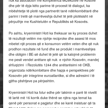
nuk ka asociacion me kompetenca ekzekutive në Kosovë
dhe për të dyja këto parime të procesit të dialogut, ka
mbështetje të plotë nga partnerët tanë ndërkombëtarë dhe
parimi i tretë që marrëveshja duhet të jetë plotësisht në
përputhje me Kushtetutën e Republikës së Kosovës.
Po ashtu, kryeministri Hoti ka theksuar se ky proces duhet
të rezultojë vetëm me njohje reciproke dhe assesi të mos
mbetet një proces që e konsumon vetëm veten dhe që nuk
prodhon rezultate në fund dhe se produkt i marrëveshjes
dhe obligim i BE-së duhet të jetë që ta kalojmë problemin
me pesë vendet anëtare që nuk e njohin Kosovën, mandej
shfuqizimi i Rezolutës 1244 dhe anëtarësimi në OKB,
organizata ndërkombëtare dhe hapja e perspektives për
Kosovën për integrime euroatlantike, si dhe adresimi i të
gjitha çështjeve pa përjashtim.
Kryeministri Hoti ka folur edhe për takimin e parë të nivelit
të lartë më 16 korrik duke thënë se njëra nga temat ka
qenë për personat e pagjetur dhe se kanë insistuar që ta