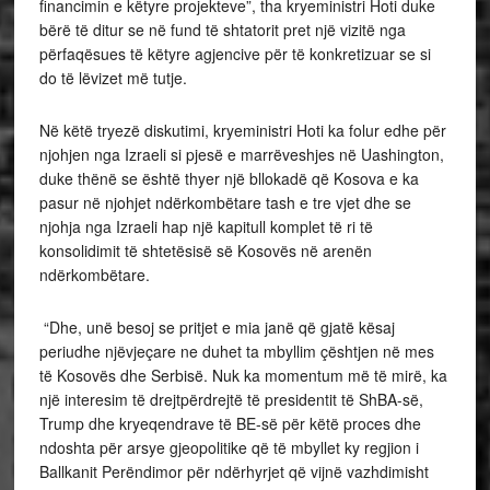
financimin e këtyre projekteve”, tha kryeministri Hoti duke
bërë të ditur se në fund të shtatorit pret një vizitë nga
përfaqësues të këtyre agjencive për të konkretizuar se si
do të lëvizet më tutje.
Në këtë tryezë diskutimi, kryeministri Hoti ka folur edhe për
njohjen nga Izraeli si pjesë e marrëveshjes në Uashington,
duke thënë se është thyer një bllokadë që Kosova e ka
pasur në njohjet ndërkombëtare tash e tre vjet dhe se
njohja nga Izraeli hap një kapitull komplet të ri të
konsolidimit të shtetësisë së Kosovës në arenën
ndërkombëtare.
“Dhe, unë besoj se pritjet e mia janë që gjatë kësaj
periudhe njëvjeçare ne duhet ta mbyllim çështjen në mes
të Kosovës dhe Serbisë. Nuk ka momentum më të mirë, ka
një interesim të drejtpërdrejtë të presidentit të ShBA-së,
Trump dhe kryeqendrave të BE-së për këtë proces dhe
ndoshta për arsye gjeopolitike që të mbyllet ky regjion i
Ballkanit Perëndimor për ndërhyrjet që vijnë vazhdimisht