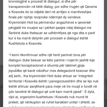
kronologjinë e procesit të dialogut, si dhe për
transparencën në këtë dialog, por edhe rrugën që Qeveria
e Kosovës do ta ndjekë deri në arritjen e marrëveshjes
finale për njohje reciproke ndërmjet dy vendeve.
Kryeministri Hoti ka përmendur angazhimet e qeverisë
përgjatë tre muajve sa i përket qasjes ndaj dialogut me
Serbinë duke theksuar se udhërrëfyes që nga dita e parë
kur e ka marrë detyrën për procesin e dialogut është
Kushtetuta e Kosovës.
“I kemi rikonfirmuar edhe një herë parimet tona për
dialogun duke besuar se këto parime i nxjerrin jashtë loje
komplet konspiracionet e shumta për takimet gjoja
jopublike që kanë ndodhur mes delegacionit kosovar dhe
atij serb:, tha kryeministri Hoti duke shtuar se “integriteti
territorial i Kosovës është i panegociueshëm dhe se kjo nuk
është shtruar asnjëherë para meje në tre muajt e fundit në
çdo tavolinë të dialogut që unë kam marrë pjesë”. E dyta,
vijoi ai, organizimi kushtetues i Kosovës nuk mund të
preket, që nënkupton se ruhet karakteri unitar i shtetit, se