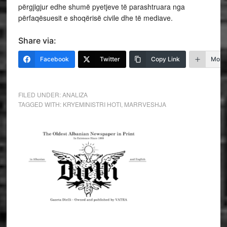
përgjigjur edhe shumë pyetjeve të parashtruara nga
përfaqësuesit e shoqërisë civile dhe të mediave.
Share via:
Facebook
Twitter
Copy Link
More
FILED UNDER:
ANALIZA
TAGGED WITH:
KRYEMINISTRI HOTI
,
MARRVESHJA