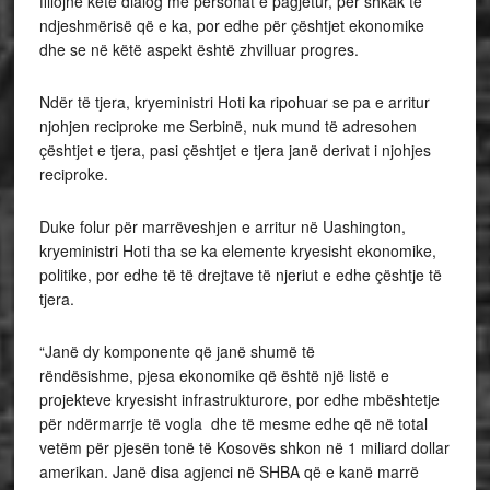
fillojnë këtë dialog me personat e pagjetur, për shkak të
ndjeshmërisë që e ka, por edhe për çështjet ekonomike
dhe se në këtë aspekt është zhvilluar progres.
Ndër të tjera, kryeministri Hoti ka ripohuar se pa e arritur
njohjen reciproke me Serbinë, nuk mund të adresohen
çështjet e tjera, pasi çështjet e tjera janë derivat i njohjes
reciproke.
Duke folur për marrëveshjen e arritur në Uashington,
kryeministri Hoti tha se ka elemente kryesisht ekonomike,
politike, por edhe të të drejtave të njeriut e edhe çështje të
tjera.
“Janë dy komponente që janë shumë të
rëndësishme, pjesa ekonomike që është një listë e
projekteve kryesisht infrastrukturore, por edhe mbështetje
për ndërmarrje të vogla dhe të mesme edhe që në total
vetëm për pjesën tonë të Kosovës shkon në 1 miliard dollar
amerikan. Janë disa agjenci në SHBA që e kanë marrë