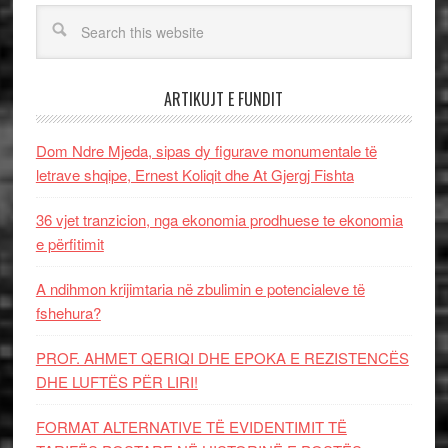
ARTIKUJT E FUNDIT
Dom Ndre Mjeda, sipas dy figurave monumentale të
letrave shqipe, Ernest Koliqit dhe At Gjergj Fishta
36 vjet tranzicion, nga ekonomia prodhuese te ekonomia
e përfitimit
A ndihmon krijimtaria në zbulimin e potencialeve të
fshehura?
PROF. AHMET QERIQI DHE EPOKA E REZISTENCЁS
DHE LUFTЁS PЁR LIRI!
FORMAT ALTERNATIVE TË EVIDENTIMIT TË