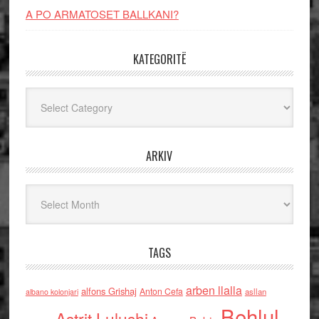
A PO ARMATOSET BALLKANI?
KATEGORITË
Kategoritë
ARKIV
Arkiv
TAGS
arben llalla
alfons Grishaj
Anton Cefa
asllan
albano kolonjari
Behlul
Astrit Lulushi