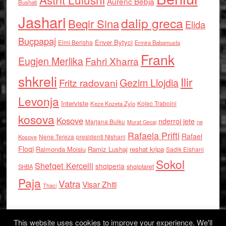
Aurenc Bebja
Bushati
Jashari
dalip greca
Beqir Sina
Elida
Buçpapaj
Enver Bytyci
Elmi Berisha
Ermira Babamusta
Frank
Eugjen Merlika
Fahri Xharra
shkreli
Ilir
Gezim Llojdia
Fritz radovani
Levonja
Interviste
Kolec Traboini
Keze Kozeta Zylo
kosova
Kosove
nderroi jete
Marjana Bulku
ne
Murat Gecaj
Rafaela Prifti
Rafael
Nene Tereza
Kosove
presidenti Nishani
Floqi
Raimonda Moisiu
Ramiz Lushaj
reshat kripa
Sadik Elshani
Sokol
Shefqet Kercelli
shqiperia
shqiptaret
SHBA
Paja
Vatra
Visar Zhiti
Thaci
This website uses cookies to improve your experience. We'll