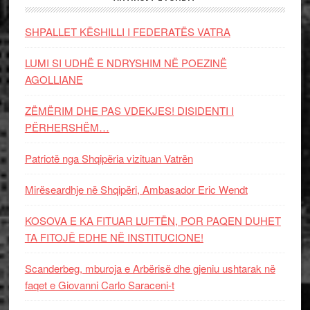
SHPALLET KËSHILLI I FEDERATËS VATRA
LUMI SI UDHË E NDRYSHIM NË POEZINË
AGOLLIANE
ZËMËRIM DHE PAS VDEKJES! DISIDENTI I
PËRHERSHËM…
Patriotë nga Shqipëria vizituan Vatrën
Mirëseardhje në Shqipëri, Ambasador Eric Wendt
KOSOVA E KA FITUAR LUFTËN, POR PAQEN DUHET
TA FITOJË EDHE NË INSTITUCIONE!
Scanderbeg, mburoja e Arbërisë dhe gjeniu ushtarak në
faqet e Giovanni Carlo Saraceni-t