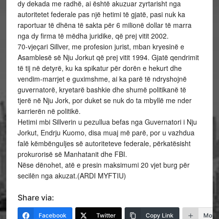
dy dekada me radhë, ai është akuzuar zyrtarisht nga
autoritetet federale pas një hetimi të gjatë, pasi nuk ka
raportuar të dhëna të sakta për 6 milionë dollar të marra
nga dy firma të mëdha juridike, që prej vitit 2002.
70-vjeçari Sillver, me profesion jurist, mban kryesinë e
Asamblesë së Nju Jorkut që prej vitit 1994. Gjatë qendrimit
të tij në detyrë, ku ka spikatur për dorën e hekurt dhe
vendim-marrjet e guximshme, ai ka parë të ndryshojnë
guvernatorë, kryetarë bashkie dhe shumë politikanë të
tjerë në Nju Jork, por duket se nuk do ta mbyllë me nder
karrierën në politikë.
Hetimi mbi Sillverin u pezullua befas nga Guvernatori i Nju
Jorkut, Endrju Kuomo, disa muaj më parë, por u vazhdua
falë këmbënguljes së autoriteteve federale, përkatësisht
prokurorisë së Manhatanit dhe FBI.
Nëse dënohet, atë e presin maksimumi 20 vjet burg për
secilën nga akuzat.(ARDI MYFTIU)
Share via:
Facebook
Twitter
Copy Link
More