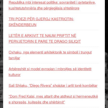
Republika mbi interesat politike: sovraniteti i qytetarëve,
kushtetutshmëria dhe përgjegjësia shtetërore
TRI POEZI PËR GJERGJ KASTRIOTIN-
SKËNDERBEUN
LETËR E ARKIVIT TE NAUM PRIFTIT NË
PERVJETORIN E PARE TE DRAGO SILIQIT
Oxhaku, nga elementi arkitektonik te simboli i trungut
familjar
Arbëreshët si model evropian i mbrojtjes së identitetit
kulturor
Sali Shijaku, “Diego Rivera” shqiptar i artit tonë kombëtar
“Dom Fred Kalaj, mes altarit dhe atdheut si hermeneutikë
e shpresës, kujtesës dhe shërbimit”