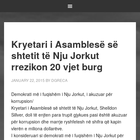
Kryetari i Asamblesë së
shtetit të Nju Jorkut
rrezikon 20 vjet burg
JANUARY 22, 2015
BY
DGRECA
Demokrati më i fuqishëm i Nju Jorkut, i akuzuar për
korrupsion/
Kryetari i Asamblesë së shtetit të Nju Jorkut, Shelldon
Sillver, doli të enjten para trupit gjykues pasi është akuzuar
për korrupsion dhe marrje ryshfetesh në shifra që kapin
vlerën e miliona dollarëve.
I konsideruari si demokrati më i fuqishëm i Nju Jorkut për