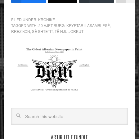
FILED UNDER:
KRONIKE
TAGGED WITH:
20 VJET BURG
,
KRYETARI I ASAMBLESË
,
RREZIKON
,
SË SHTETIT
,
TË NJU JORKUT
ARTIKUJT E FUNDIT