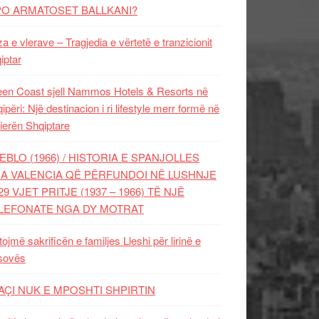
PO ARMATOSET BALLKANI?
za e vlerave – Tragjedia e vërtetë e tranzicionit
iptar
en Coast sjell Nammos Hotels & Resorts në
ipëri: Një destinacion i ri lifestyle merr formë në
ierën Shqiptare
EBLO (1966) / HISTORIA E SPANJOLLES
A VALENCIA QË PËRFUNDOI NË LUSHNJE
29 VJET PRITJE (1937 – 1966) TË NJË
LEFONATE NGA DY MOTRAT
tojmë sakrificën e familjes Lleshi për lirinë e
sovës
AÇI NUK E MPOSHTI SHPIRTIN