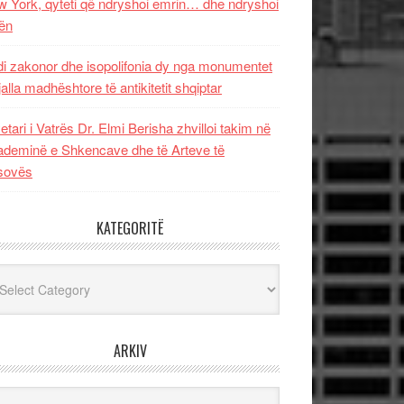
 York, qyteti që ndryshoi emrin… dhe ndryshoi
ën
i zakonor dhe isopolifonia dy nga monumentet
jalla madhështore të antikitetit shqiptar
etari i Vatrës Dr. Elmi Berisha zhvilloi takim në
deminë e Shkencave dhe të Arteve të
sovës
KATEGORITË
egoritë
ARKIV
iv