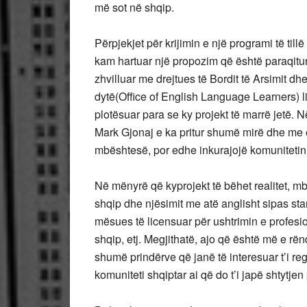
më sot në shqip.
Përpjekjet për krijimin e një programi të till
kam hartuar një propozim që është paraqitur
zhvilluar me drejtues të Bordit të Arsimit dh
dytë(Office of English Language Learners) 
plotësuar para se ky projekt të marrë jetë. 
Mark Gjonaj e ka pritur shumë mirë dhe me
mbështesë, por edhe inkurajojë komunitetin 
Në mënyrë që kyprojekt të bëhet realitet, m
shqip dhe njësimit me atë anglisht sipas sta
mësues të licensuar për ushtrimin e profesio
shqip, etj. Megjithatë, ajo që është më e rë
shumë prindërve që janë të interesuar t’i reg
komuniteti shqiptar ai që do t’i japë shtytjen 