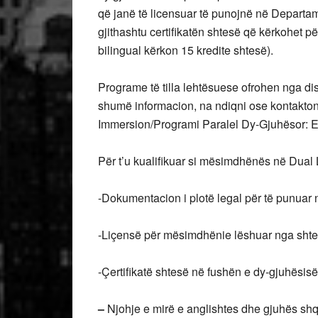
që janë të licensuar të punojnë në Departam
gjithashtu certifikatën shtesë që kërkohet
bilingual kërkon 15 kredite shtesë).
Programe të tilla lehtësuese ofrohen nga di
shumë informacion, na ndiqni ose kontakto
Immersion/Programi Paralel Dy-Gjuhësor: 
Për t’u kualifikuar si mësimdhënës në Dual 
-Dokumentacion i plotë legal për të punuar
-Liçensë për mësimdhënie lëshuar nga shte
-Çertifikatë shtesë në fushën e dy-gjuhësisë
–
Njohje e mirë e anglishtes dhe gjuhës sh