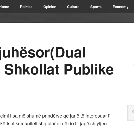
Home
Politics
Opinion
Culture
Sports
Economy
Gjuhësor(Dual
Shkollat Publike
imi i sa më shumë prindërve që janë të interesuar t’i
ërisht komuniteti shqiptar ai që do t’i japë shtytjen