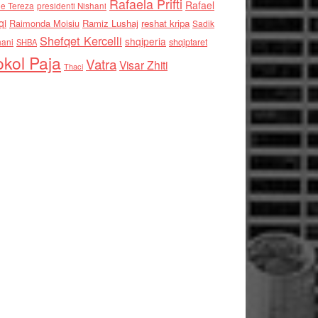
Rafaela Prifti
Rafael
e Tereza
presidenti Nishani
qi
Raimonda Moisiu
Ramiz Lushaj
reshat kripa
Sadik
Shefqet Kercelli
shqiperia
hani
shqiptaret
SHBA
kol Paja
Vatra
Visar Zhiti
Thaci