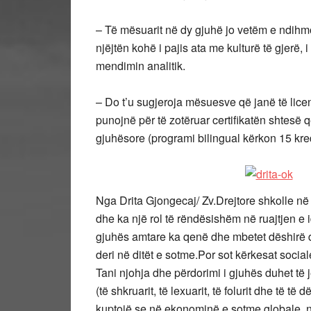
– Të mësuarit në dy gjuhë jo vetëm e ndihm
njëjtën kohë i pajis ata me kulturë të gjerë
mendimin analitik.
– Do t’u sugjeroja mësuesve që janë të lic
punojnë për të zotëruar certifikatën shtes
gjuhësore (programi bilingual kërkon 15 kred
Nga Drita Gjongecaj/ Zv.Drejtore shkolle n
dhe ka një rol të rëndësishëm në ruajtjen e i
gjuhës amtare ka qenë dhe mbetet dëshirë
deri në ditët e sotme.Por sot kërkesat social
Tani njohja dhe përdorimi i gjuhës duhet të
(të shkruarit, të lexuarit, të folurit dhe të t
kuptojë se në ekonominë e sotme globale, njo