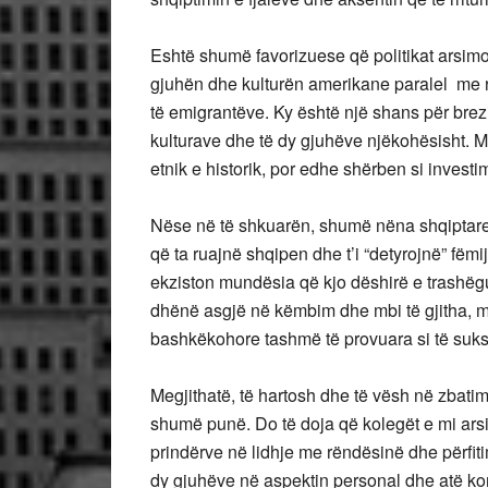
Eshtë shumë favorizuese që politikat arsimor
gjuhën dhe kulturën amerikane paralel me ruaj
të emigrantëve. Ky është një shans për brezin
kulturave dhe të dy gjuhëve njëkohësisht. M
etnik e historik, por edhe shërben si invest
Nëse në të shkuarën, shumë nëna shqiptare n
që ta ruajnë shqipen dhe t’i “detyrojnë” fëmi
ekziston mundësia që kjo dëshirë e trashëgua
dhënë asgjë në këmbim dhe mbi të gjitha,
bashkëkohore tashmë të provuara si të su
Megjithatë, të hartosh dhe të vësh në zbatim 
shumë punë. Do të doja që kolegët e mi ars
prindërve në lidhje me rëndësinë dhe përfiti
dy gjuhëve në aspektin personal dhe atë ko