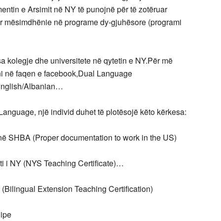
entin e Arsimit në NY të punojnë për të zotëruar
 për mësimdhënie në programe dy-gjuhësore (programi
sa kolegje dhe universitete në qytetin e NY.Për më
ni në faqen e facebook,Dual Language
English/Albanian…
Language, një individ duhet të plotësojë këto kërkesa:
 në SHBA (Proper documentation to work in the US)
ti i NY (NYS Teaching Certificate)…
 (Bilingual Extension Teaching Certification)
qipe