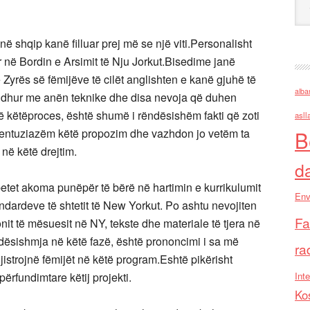
ë në shqip kanë filluar prej më se një viti.Personalisht
 në Bordin e Arsimit të Nju Jorkut.Bisedime janë
e Zyrës së fëmijëve të cilët anglishten e kanë gjuhë të
alba
lidhur me anën teknike dhe disa nevoja që duhen
Në këtëproces, është shumë i rëndësishëm fakti që zoti
asll
 entuziazëm këtë propozim dhe vazhdon jo vetëm ta
B
në këtë drejtim.
d
betet akoma punëpër të bërë në hartimin e kurrikulumit
Env
ndardeve të shtetit të New Yorkut. Po ashtu nevojiten
Fa
nit të mësuesit në NY, tekste dhe materiale të tjera në
ndësishmja në këtë fazë, është prononcimi i sa më
ra
jistrojnë fëmijët në këtë program.Eshtë pikërisht
përfundimtare këtij projekti.
Inte
Ko