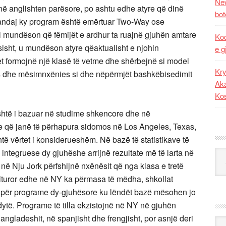
New
në anglishten parësore, po ashtu edhe atyre që dinë
bot
randaj ky program është emërtuar Two-Way ose
el mundëson që fëmijët e ardhur ta ruajnë gjuhën amtare
Kod
sht, u mundëson atyre qëaktualisht e njohin
e g
et formojnë një klasë të vetme dhe shërbejnë si model
Kry
es dhe mësimnxënies si dhe nëpërmjët bashkëbisedimit
Aka
Ko
shtë i bazuar në studime shkencore dhe në
që janë të përhapura sidomos në Los Angeles, Texas,
ë vërtet i konsiderueshëm. Në bazë të statistikave të
integruese dy gjuhëshe arrijnë rezultate më të larta në
Kat
 në Nju Jork përfshijnë nxënësit që nga klasa e tretë
kulturor edhe në NY ka përmasa të mëdha, shkollat
 për programe dy-gjuhësore ku lëndët bazë mësohen jo
dytë. Programe të tilla ekzistojnë në NY në gjuhën
ngladeshit, në spanjisht dhe frengjisht, por asnjë deri
Ark