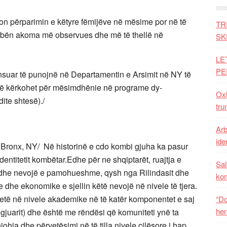
on përparimin e këtyre fëmijëve në mësime por në të
TR
, i bën akoma më observues dhe më të thellë në
SK
LE
PE
ensuar të punojnë në Departamentin e Arsimit në NY të
ë që kërkohet për mësimdhënie në programe dy-
Oxh
ite shtesë)./
tru
Arb
iden
ë Bronx, NY/ Në historinë e cdo kombi gjuha ka pasur
dentitetit kombëtar.Edhe për ne shqiptarët, ruajtja e
Sal
 dhe nevojë e pamohueshme, qysh nga Rilindasit dhe
ko
e dhe ekonomike e sjellin këtë nevojë në nivele të tjera.
 jetë në nivele akademike në të katër komponentet e saj
“Do
her
ë dëgjuarit) dhe është me rëndësi që komuniteti ynë ta
hja dhe përvetësimi në të tilla nivele cilësore i hap