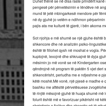
Duhet thënë se në disa raste prindërit kan
pengesë për përvetësimin e lëndëve në angl
mund të jetë mbingarkesë mendore për fëmijë
në dy gjuhë jo vetëm e ndihmon përparimin e
pajis ata me kulturë të gjerë, i bën akoma 
Sot njohja e më shumë se një gjuhe është
shkencore dhe në analizën psiko-linguistike,
është të fillohet qysh në moshat e vogla. Për
kuptojnë, lexojnë dhe shkruajnë të dyja gjuh
mësimin jo më vonë se në Kindergarten ose 
qëndrojnë në program të paktën 5 vjet deri s
shkencërisht, periudha me e ndjeshme e pjeku
këtë moshë.Më vonë, një pjesë e madhe e qe
bashku me aftësitë përvetësuese zvogëlohe
të rinjtë mësojnë gjuhë të huaja shumë më leh
folurit është më e favorizuar pikërisht në 
shqiptimin e fjalëve dhe aksentin që të rritu