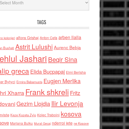
TAGS
arben llalla
alfons Grishaj
Anton Cefa
no kolonjari
Astrit Lulushi
Aurenc Bebja
an Bushati
ehlul Jashari
Beqir Sina
alip greca
Elida Buçpapaj
Elmi Berisha
Eugjen Merlika
er Bytyci
Ermira Babamusta
Frank shkreli
hri Xharra
Fritz
Ilir Levonja
Gezim Llojdia
dovani
kosova
rviste
Kolec Traboini
Keze Kozeta Zylo
sove
nderroi jete
Marjana Bulku
ne Kosove
Murat Gecaj