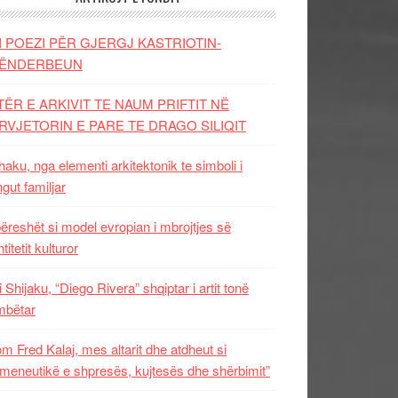
I POEZI PËR GJERGJ KASTRIOTIN-
ËNDERBEUN
TËR E ARKIVIT TE NAUM PRIFTIT NË
RVJETORIN E PARE TE DRAGO SILIQIT
aku, nga elementi arkitektonik te simboli i
ngut familjar
ëreshët si model evropian i mbrojtjes së
titetit kulturor
i Shijaku, “Diego Rivera” shqiptar i artit tonë
mbëtar
m Fred Kalaj, mes altarit dhe atdheut si
meneutikë e shpresës, kujtesës dhe shërbimit”