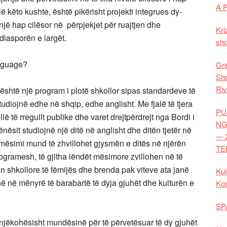
A 
 këto kushte, është pikërisht projekti integrues dy-
ë hap cilësor në përpjekjet për ruajtjen dhe
Kri
diasporën e largët.
shq
anguage?
Gre
Shq
Riv
është një program i plotë shkollor sipas standardeve të
 studiojnë edhe në shqip, edhe anglisht. Me fjalë të tjera
PU
ë të rregullt publike dhe varet drejtpërdrejt nga Bordi i
NG
ësit studiojnë një ditë në anglisht dhe ditën tjetër në
— 
ësimi mund të zhvillohet gjysmën e ditës në njërën
TE
rogramesh, të gjitha lëndët mësimore zvillohen në të
n shkollore të fëmijës dhe brenda pak viteve ata janë
Kuj
në në mënyrë të barabartë të dyja gjuhët dhe kulturën e
Ko
SP
n njëkohësisht mundësinë për të përvetësuar të dy gjuhët