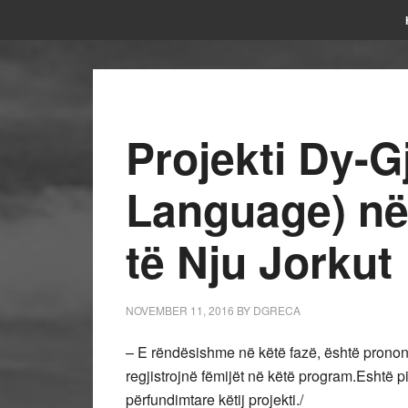
Projekti Dy-
Language) në 
të Nju Jorkut
NOVEMBER 11, 2016
BY
DGRECA
– E rëndësishme në këtë fazë, është prononc
regjistrojnë fëmijët në këtë program.Eshtë pik
përfundimtare këtij projekti./