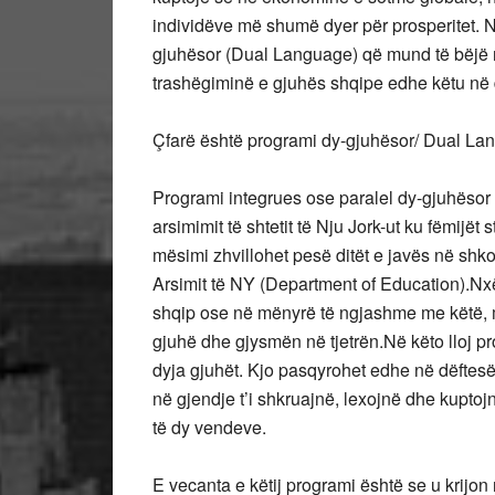
individëve më shumë dyer për prosperitet. Në
gjuhësor (Dual Language) që mund të bëjë nj
trashëgiminë e gjuhës shqipe edhe këtu në 
Çfarë është programi dy-gjuhësor/ Dual L
Programi integrues ose paralel dy-gjuhësor 
arsimimit të shtetit të Nju Jork-ut ku fëmijët
mësimi zhvillohet pesë ditët e javës në shkoll
Arsimit të NY (Department of Education).Nxën
shqip ose në mënyrë të ngjashme me këtë, m
gjuhë dhe gjysmën në tjetrën.Në këto lloj p
dyja gjuhët. Kjo pasqyrohet edhe në dëftesë
në gjendje t’i shkruajnë, lexojnë dhe kuptoj
të dy vendeve.
E vecanta e këtij programi është se u krijo