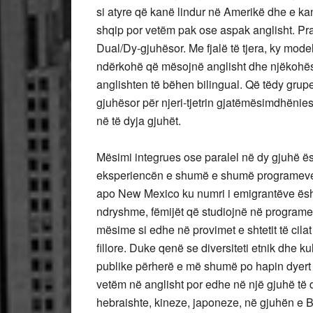
si atyre që kanë lindur në Amerikë dhe e ka
shqip por vetëm pak ose aspak anglisht. P
Dual/Dy-gjuhësor. Me fjalë të tjera, ky mod
ndërkohë që mësojnë anglisht dhe njëkohësi
anglishten të bëhen bilingual. Që tëdy grup
gjuhësor për njeri-tjetrin gjatëmësimdhëni
në të dyja gjuhët.
Mësimi integrues ose paralel në dy gjuhë ë
eksperiencën e shumë e shumë programeve 
apo New Mexico ku numri i emigrantëve ësht
ndryshme, fëmijët që studiojnë në programe 
mësime si edhe në provimet e shtetit të cilat
fillore. Duke qenë se diversiteti etnik dhe 
publike përherë e më shumë po hapin dyert
vetëm në anglisht por edhe në një gjuhë të 
hebraishte, kineze, japoneze, në gjuhën e Ba