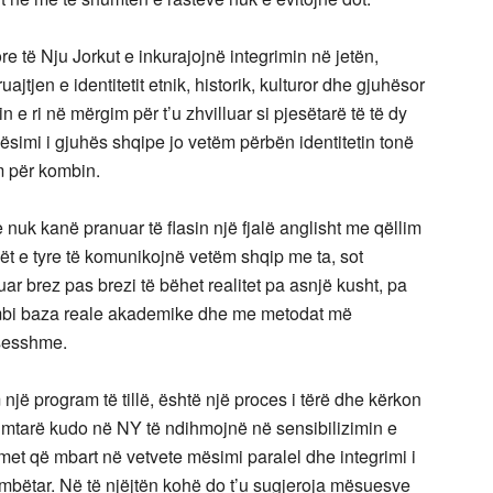
e të Nju Jorkut e inkurajojnë integrimin në jetën,
tjen e identitetit etnik, historik, kulturor dhe gjuhësor
 e ri në mërgim për t’u zhvilluar si pjesëtarë të të dy
ësimi i gjuhës shqipe jo vetëm përbën identitetin tonë
im për kombin.
uk kanë pranuar të flasin një fjalë anglisht me qëllim
jët e tyre të komunikojnë vetëm shqip me ta, sot
r brez pas brezi të bëhet realitet pa asnjë kusht, pa
 mbi baza reale akademike dhe me metodat më
ksesshme.
një program të tillë, është një proces i tërë dhe kërkon
imtarë kudo në NY të ndihmojnë në sensibilizimin e
met që mbart në vetvete mësimi paralel dhe integrimi i
mbëtar. Në të njëjtën kohë do t’u sugjeroja mësuesve