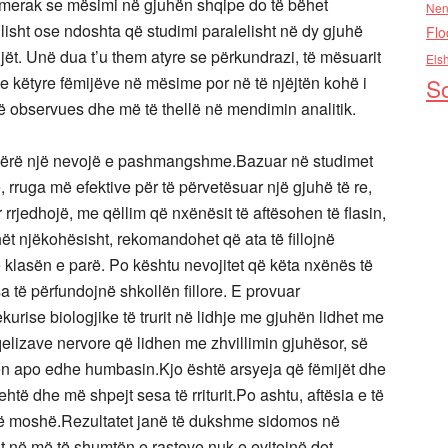
ë merak se mësimi në gjuhën shqipe do të bëhet
Nen
isht ose ndoshta që studimi paralelisht në dy gjuhë
Flo
t. Unë dua t’u them atyre se përkundrazi, të mësuarit
Els
 këtyre fëmijëve në mësime por në të njëjtën kohë i
So
më observues dhe më të thellë në mendimin analitik.
 bërë një nevojë e pashmangshme.Bazuar në studimet
 rruga më efektive për të përvetësuar një gjuhë të re,
 rrjedhojë, me qëllim që nxënësit të aftësohen të flasin,
ët njëkohësisht, rekomandohet që ata të fillojnë
klasën e parë. Po kështu nevojitet që këta nxënës të
a të përfundojnë shkollën fillore. E provuar
rise biologjike të trurit në lidhje me gjuhën lidhet me
lizave nervore që lidhen me zhvillimin gjuhësor, së
n apo edhe humbasin.Kjo është arsyeja që fëmijët dhe
të dhe më shpejt sesa të rriturit.Po ashtu, aftësia e të
këtë moshë.Rezultatet janë të dukshme sidomos në
rit në më të shumtën e rasteve nuk e evitojnë dot.