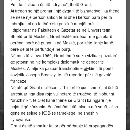
Por, tani situata është ndryshe”, thotë Grant.
Ai tregon se një pronar i një dyqani të bizhuterive i ka thënë
se nëse një person shkon te ai dhe i kërkon para për ta
mbrojtur, ai do ta thërriste policinë menjëherë.
I diplomuar në Fakultetin e Gazetarisë në Universitetin
Shtetëror të Moskës, Grant është miqëuar me gazetarë
perëndimorë që punonin në Moskë, por këto lidhje kanë
bërë që ai të përfundojë në burg.
Në mes të viteve 1960, Grant thotë se ka vizituar gazetarët
që jetonin në një kompleks diplomatik në qendër të
Moskës. Ai atje ka pasuar transkriptin e gjykimit të poetit
sovjetik, Joseph Brodsky, te një reporter për një gazetë
franceze.
Në atë që Grant e cilëson si “histori të çuditshme”, ai është
arrestuar nga disa roje vullnetare të rrugëve, të njohur si
“druzhiniki”, të cilët kanë thënë se Grant i ka ngjarë një
hajduti që kërkonin. Pesëmbëdhjetë minuta më vonë, ai ka
qenë në selinë e KGB-së famëkeqe, në sheshin
Lyubyanka.
Grant është shpallur fajtor për përhapje të propagandës