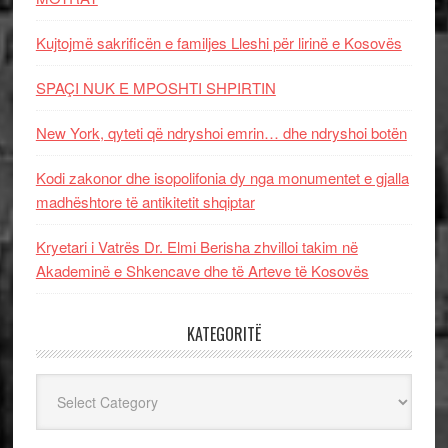
Kujtojmë sakrificën e familjes Lleshi për lirinë e Kosovës
SPAÇI NUK E MPOSHTI SHPIRTIN
New York, qyteti që ndryshoi emrin… dhe ndryshoi botën
Kodi zakonor dhe isopolifonia dy nga monumentet e gjalla
madhështore të antikitetit shqiptar
Kryetari i Vatrës Dr. Elmi Berisha zhvilloi takim në
Akademinë e Shkencave dhe të Arteve të Kosovës
KATEGORITË
Kategoritë