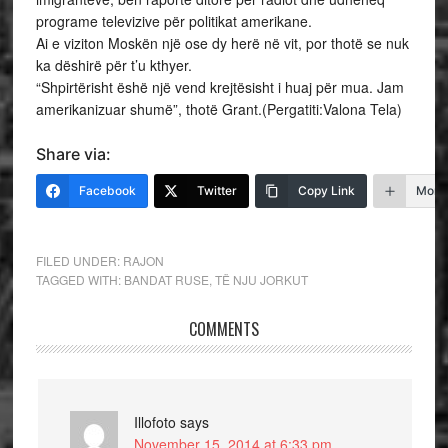
programe televizive për politikat amerikane.
Ai e viziton Moskën një ose dy herë në vit, por thotë se nuk
ka dëshirë për t’u kthyer.
“Shpirtërisht ëshë një vend krejtësisht i huaj për mua. Jam
amerikanizuar shumë”, thotë Grant.(Pergatiti:Valona Tela)
Share via:
Facebook
Twitter
Copy Link
More
FILED UNDER:
RAJON
TAGGED WITH:
BANDAT RUSE
,
TË NJU JORKUT
COMMENTS
Illofoto
says
November 15, 2014 at 6:33 pm