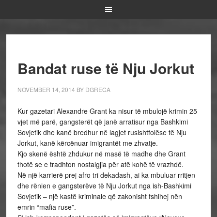
Bandat ruse të Nju Jorkut
NOVEMBER 14, 2014
BY
DGRECA
Kur gazetari Alexandre Grant ka nisur të mbulojë krimin 25
vjet më parë, gangsterët që janë arratisur nga Bashkimi
Sovjetik dhe kanë bredhur në lagjet rusishtfolëse të Nju
Jorkut, kanë kërcënuar imigrantët me zhvatje.
Kjo skenë është zhdukur në masë të madhe dhe Grant
thotë se e tradhton nostalgjia për atë kohë të vrazhdë.
Në një karrierë prej afro tri dekadash, ai ka mbuluar rritjen
dhe rënien e gangsterëve të Nju Jorkut nga ish-Bashkimi
Sovjetik – një kastë kriminale që zakonisht fshihej nën
emrin “mafia ruse”.