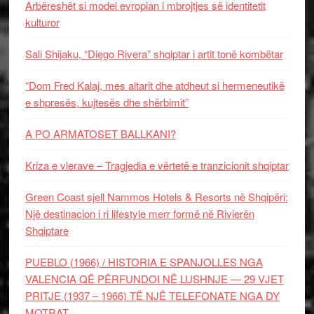
Arbëreshët si model evropian i mbrojtjes së identitetit
kulturor
Sali Shijaku, “Diego Rivera” shqiptar i artit tonë kombëtar
“Dom Fred Kalaj, mes altarit dhe atdheut si hermeneutikë
e shpresës, kujtesës dhe shërbimit”
A PO ARMATOSET BALLKANI?
Kriza e vlerave – Tragjedia e vërtetë e tranzicionit shqiptar
Green Coast sjell Nammos Hotels & Resorts në Shqipëri:
Një destinacion i ri lifestyle merr formë në Rivierën
Shqiptare
PUEBLO (1966) / HISTORIA E SPANJOLLES NGA
VALENCIA QË PËRFUNDOI NË LUSHNJE — 29 VJET
PRITJE (1937 – 1966) TË NJË TELEFONATE NGA DY
MOTRAT