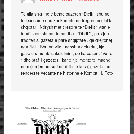
Te tilla shkrime e bejne gazeten “Dielli ” shume
te lexushme dhe konkurente ne tregun mediatik
shqiptar . Ndryshimet cilesore te “Diellit ” vitet e
fundit jane shume te medha . “Dielli ” , po vijon
traditen si gazeta e pare shqiptare , qe drejtohej
nga Noli . Shume vite , ndoshta dekada , kjo
gazete e humbi shkelqimin , qe ka pasur . “Vatra
” dhe stafi I gazetes , kane nje merite te madhe ,
ne nxjerrjen perseri ne drite te kesaj gazete me
rendesi te vecante ne historine e Kombit . I. Foto