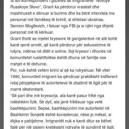
Si ish-korrespondent i gazetës së imigrantëve “Novoye
Russkoye Slovo”, Grant ka përdorur vrasësit dhe
mashtruesit e dënuar si burime dhe ka bërë intervista me
personat më famëkeq të krimit, si shtetasi ukrainas,
Semion Mogilevich, i listuar nga FBI-ja si njëri nga dhjetë
personat më të kërkuar.
Grant thotë se mjetet kryesore të gangsterëve në atë kohë
kanë qenë armët, që kanë përdorur për sekuestrime të
ndyra, ndërsa në ditët e sotme, lloji kryesor i dhunës në
komunitetet rusishtfolëse është dhuna në familje ose
rrahjet e të dehurve.
Por, nuk është vetëm krimi ai që ka ndryshuar. Në vitet
1990, komuniteti imigrant ka qëndruar praktikisht indiferent
ndaj përpjekjeve të autoriteteve të zbatimit të ligjit për të
marrë dëshmitarë.
“Së pari dhe më kryesorja, ata kanë pasur frikë nga
ndëshkimi fizik. Së dyti, ata janë frikësuar nga vetë
bashkëpunimi. Sepse, bashkëpunimi me autoritetet në
Bashkimin Sovjetik është konsideruar, nëse jo mëkat, si
diçka e pahijshme. Imigrantët nuk e kanë ditur se bëhet
fjalë për një sistem krejtësisht ndryshe të sundimit të ligjit.