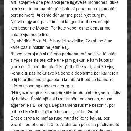
anti-sovjetike dhe për shkelje të ligjeve të monedhës, duke
blerë sende me paratë që kishte siguruar nga diplomatët
perëndimorë. Ai është dënuar me pesë vjet burgim.
Një vit e gjysmë pas lirimit, ai ka goditur dhe vrarë një
këmbësor në Moskë. Për këtë vepër është dënuar me
shtatë vjet heqje lirie.
Dymbëdhjetë vjetët në burgjet sovjetike, Grant thotë se
kanë pasur ndikim në jetën e tij.
“E kosnideroj atë si një nga periudhat më pozitive të jetës
sime, sepse në atë kohë unë jam pjekur, e kam kuptuar
çfarë ëshë mirë dhe çfarë keq”, thotë Grant, tani 70 vjeç.
Koha e tij pas hekurave ka qenë e dobishme për karrierën
e tij të ardhshme si gazetar i krimit. Ai thotë se ka marrë
informacione nga shokët e burgut.
“Një gazetar që shkruan për këtë temë, ulet në gardh midis
dy botëve. Është një akt i rrezikshëm balancues, sepse
agjentët e FBI-së nga Departamenti rus më besonin, por
edhe shkelësit e ligjit më besonin”, rrëfen Grant.
Ditët e errëta të mafias ruse mund të kenë kaluar, por
Grant mbetet ende i zënë. Ai shkruan për disa publikime të
imigrantëve, bën raporte ditore për radiot dhe udhëheq