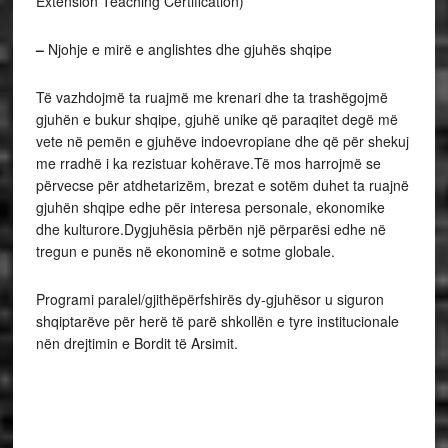
Extension Teaching Certification)
–
Njohje e mirë e anglishtes dhe gjuhës shqipe
Të vazhdojmë ta ruajmë me krenari dhe ta trashëgojmë
gjuhën e bukur shqipe, gjuhë unike që paraqitet degë më
vete në pemën e gjuhëve indoevropiane dhe që për shekuj
me rradhë i ka rezistuar kohërave.Të mos harrojmë se
përvecse për atdhetarizëm, brezat e sotëm duhet ta ruajnë
gjuhën shqipe edhe për interesa personale, ekonomike
dhe kulturore.Dygjuhësia përbën një përparësi edhe në
tregun e punës në ekonominë e sotme globale.
Programi paralel/gjithëpërfshirës dy-gjuhësor u siguron
shqiptarëve për herë të parë shkollën e tyre institucionale
nën drejtimin e Bordit të Arsimit.