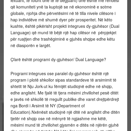
lexuarit, të folurit dhe të të dëgjuarit) dhe është me rëndësi
që komuniteti ynë ta kuptojë se në ekonominë e sotme
globale, njohja dhe përvetësimi në të tilla nivele cilësore i
hap individëve më shumë dyer për prosperitet. Në këto
kushte, është pikërisht projekti integrues dy-gjuhësor (Dual
Language) që mund të bëjë një hap cilësor në përpjekjet
për ruajtjen dhe trashëgiminë e gjuhës shqipe edhe këtu
në diasporën e largët.
Çfarë është programi dy-gjuhësor/ Dual Language?
Programi integrues ose paralel dy-gjuhësor është një
program i plotë shkollor sipas standardeve të arsimimit të
shtetit të Nju Jork-ut ku fëmijët studiojnë edhe në shqip,
edhe anglisht. Me fjalë të tjera mësimi zhvillohet pesë ditët
e javës në shkollë të rregullt publike dhe varet drejtpërdrejt
nga Bordi i Arsimit të NY (Department of
Education).Nxënësit studiojnë një ditë në anglisht dhe ditën
tjetër në shqip ose në mënyrë të ngjashme me këtë,
mësimi mund të zhvillohet gjysmën e ditës në njërën gjuhë