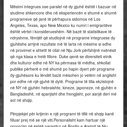
Mësimi integrues ose paralel në dy gjuhë është i bazuar në
studime shkencore dhe në eksperiencën e shumë e shumë
programeve që janë të përhapura sidomos në Los
Angeles, Texas, apo New Mexico ku numri i emigrantëve
është vërtet i konsiderueshëm. Në bazë të statistikave të
ndryshme, fëmijët që studiojnë në programe integruese dy
gjuhëshe arrijnë rezultate më të larta në mësime si edhe
në provimet e shtetit të cilat në Nju Jork përfshijnë nxënësit
që nga klasa e tretë fillore. Duke qenë se diversiteti etnik
dhe kulturor edhe në NY ka përmasa të mëdha, shkollat
publike përherë e më shumë po hapin dyert për programe
dy-gjuhësore ku lëndët bazë mësohen jo vetëm në anglisht
por edhe në një gjuhë të dytë. Programe të tilla ekzistojnë
në NY në gjuhën hebraishte, kineze, japoneze, në gjuhën e
Bangladeshit, në spanjisht dhe frengjisht, por asnjë deri më
sot në shqip.
Përpjekjet për krijimin e një programi të tillë në shqip kanë
filluar prej më se një viti.Personalisht kam hartuar një
propozim që është paraqitur në Bordin e Arsimit të Nju