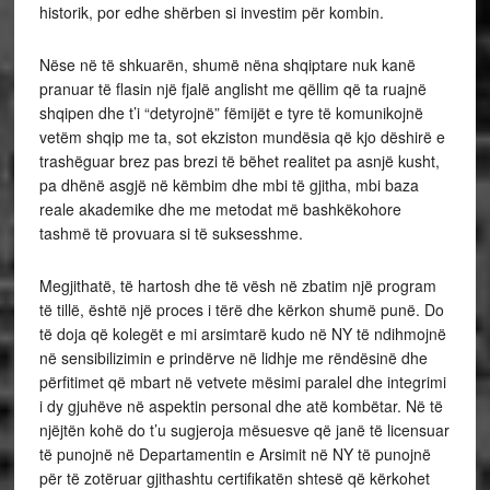
historik, por edhe shërben si investim për kombin.
Nëse në të shkuarën, shumë nëna shqiptare nuk kanë
pranuar të flasin një fjalë anglisht me qëllim që ta ruajnë
shqipen dhe t’i “detyrojnë” fëmijët e tyre të komunikojnë
vetëm shqip me ta, sot ekziston mundësia që kjo dëshirë e
trashëguar brez pas brezi të bëhet realitet pa asnjë kusht,
pa dhënë asgjë në këmbim dhe mbi të gjitha, mbi baza
reale akademike dhe me metodat më bashkëkohore
tashmë të provuara si të suksesshme.
Megjithatë, të hartosh dhe të vësh në zbatim një program
të tillë, është një proces i tërë dhe kërkon shumë punë. Do
të doja që kolegët e mi arsimtarë kudo në NY të ndihmojnë
në sensibilizimin e prindërve në lidhje me rëndësinë dhe
përfitimet që mbart në vetvete mësimi paralel dhe integrimi
i dy gjuhëve në aspektin personal dhe atë kombëtar. Në të
njëjtën kohë do t’u sugjeroja mësuesve që janë të licensuar
të punojnë në Departamentin e Arsimit në NY të punojnë
për të zotëruar gjithashtu certifikatën shtesë që kërkohet