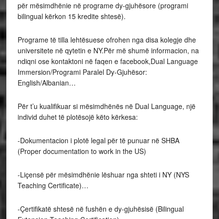
për mësimdhënie në programe dy-gjuhësore (programi
bilingual kërkon 15 kredite shtesë).
Programe të tilla lehtësuese ofrohen nga disa kolegje dhe
universitete në qytetin e NY.Për më shumë informacion, na
ndiqni ose kontaktoni në faqen e facebook,Dual Language
Immersion/Programi Paralel Dy-Gjuhësor:
English/Albanian…
Për t’u kualifikuar si mësimdhënës në Dual Language, një
individ duhet të plotësojë këto kërkesa:
-Dokumentacion i plotë legal për të punuar në SHBA
(Proper documentation to work in the US)
-Liçensë për mësimdhënie lëshuar nga shteti i NY (NYS
Teaching Certificate)…
-Çertifikatë shtesë në fushën e dy-gjuhësisë (Bilingual