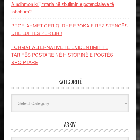
A ndihmon krijimtaria në zbulimin e potencialeve të
fshehura?
PROF. AHMET QERIQI DHE EPOKA E REZISTENCЁS
DHE LUFTЁS PЁR LIRI!
FORMAT ALTERNATIVE TË EVIDENTIMIT TË
TARIFËS POSTARE NË HISTORINË E POSTËS
SHQIPTARE
KATEGORITË
Kategoritë
ARKIV