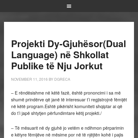
Projekti Dy-Gjuhësor(Dual
Language) në Shkollat
Publike të Nju Jorkut
NOVEMBER 11, 2016
BY
DGRECA
– E rëndësishme në këtë fazë, është prononcimi i sa më
shumë prindërve që janë të interesuar t’i regjistrojnë fëmijët
në këtë program.Eshtë pikërisht komuniteti shqiptar ai që
do t’i japë shtytjen përfundimtare këtij projekti./
– Të mësuarit në dy gjuhë jo vetëm e ndihmon përparimin
e këtyre fëmijëve në mësime por në të njëjtën kohë i pajis