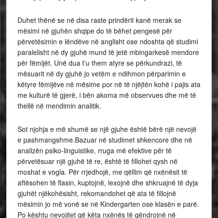
Duhet thënë se në disa raste prindërit kanë merak se
mësimi në gjuhën shqipe do të bëhet pengesë për
përvetësimin e lëndëve në anglisht ose ndoshta që studimi
paralelisht në dy gjuhë mund të jetë mbingarkesë mendore
për fëmijët. Unë dua t’u them atyre se përkundrazi, të
mësuarit në dy gjuhë jo vetëm e ndihmon përparimin e
këtyre fëmijëve në mësime por në të njëjtën kohë i pajis ata
me kulturë të gjerë, i bën akoma më observues dhe më të
thellë në mendimin analitik.
Sot njohja e më shumë se një gjuhe është bërë një nevojë
e pashmangshme.Bazuar në studimet shkencore dhe në
analizën psiko-linguistike, rruga më efektive për të
përvetësuar një gjuhë të re, është të fillohet qysh në
moshat e vogla. Për rrjedhojë, me qëllim që nxënësit të
aftësohen të flasin, kuptojnë, lexojnë dhe shkruajnë të dyja
gjuhët njëkohësisht, rekomandohet që ata të fillojnë
mësimin jo më vonë se në Kindergarten ose klasën e parë.
Po kështu nevojitet që këta nxënës të qëndrojnë në