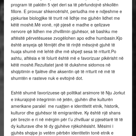
program të paktën 5 vjet deri sa të përfundojnë shkollën
fillore. E provuar shkencërisht, periudha me e ndjeshme e
pjekurise biologjike të trurit në lidhje me gjuhën lidhet me
këtë moshë.Më vonë, një pjesë e madhe e qelizave
nervore që lidhen me zhvillimin gjuhësor, së bashku me
aftësitë përvetësuese zvogëlohen apo edhe humbasin.Kjo
është arsyeja që fëmijët dhe të rinjtë mësojnë gjuhë të
huaja shumë më lehtë dhe më shpejt sesa të rriturit.Po
ashtu, aftësia e të folurit është më e favorizuar pikërisht në
këtë moshë.Rezultatet janë të dukshme sidomos në
shqiptimin e fjalëve dhe aksentin që të rriturit në më të
shumtën e rasteve nuk e evitojnë dot.
Eshtë shumë favorizuese që politikat arsimore të Nju Jorkut
e inkurajojnë integrimin në jetën, gjuhën dhe kulturën
amerikane paralel me ruajtjen e identitetit etnik, historik,
kulturor dhe gjuhësor të emigrantëve. Ky është një shans
për brezin e ri në mërgim për t’u zhvilluar si pjesëtarë të të
dy kulturave dhe të dy gjuhëve njëkohësisht. Mësimi i
gjuhës shqipe jo vetëm përbën identitetin tonë etnik e