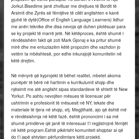
Jorkut.Bisedime janë zhvilluar me drejtues të Bordit të
Arsimit dhe Zyrës së fëmijëve të cilët anglishten e kanë
gjuhë të dytë(Office of English Language Learners) lidhur
me anën teknike dhe disa nevoja që duhen plotësuar para
se ky projekt të marrë jetë. Në këtëproces, është shumë i
rëndësishëm fakti që zoti Mark Gjonaj e ka pritur shumë
mirë dhe me entuziazëm këtë propozim dhe vazhdon jo
vetëm ta mbështesë, por edhe inkurajojë komunitetin në
këtë drejtim.
Në mënyrë që kyprojekt të bëhet realitet, mbetet akoma
punëpër të bërë në hartimin e kurrikulumit shqip dhe
njësimit me atë anglisht sipas standardeve të shtetit të New
Yorkut. Po ashtu nevojiten mësues të licensuar për
ushtrimin e profesionit të mësuesit në NY, tekste dhe
materiale të tjera në shqip, etj. Megjithatë, ajo që është më
e rëndësishmja në këtë fazë, është prononcimi i sa më
shumë prindërve që janë të interesuar t’i regjistrojnë fëmijët
në këtë program.Eshtë pikërisht komuniteti shqiptar ai që
do t’i japë shtytjen përfundimtare këtij projekti.