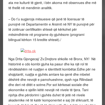
ata me kulturë të gjerë, i bën akoma më observues dhe më
të thellë në mendimin analitik.
– Do t’u sugjeroja mësuesve që janë të licensuar të
punojnë në Departamentin e Arsimit në NY të punojnë për
të zotëruar certifikatën shtesë që kërkohet për
mësimdhënie në programe dy-gjuhësore (programi
bilingual kërkon 15 kredite shtesë)./
Nga Drita Gjongecaj/ Zv.Drejtore shkolle në Bronx, NY/ Në
historinë e cdo kombi gjuha ka pasur dhe ka një rol të
rëndësishëm në ruajtjen e identitetit kombëtar.Edhe për ne
shqiptarët, ruajtja e gjuhës amtare ka qenë dhe mbetet
dëshirë dhe nevojë e pamohueshme, qysh nga Rilindasit
dhe deri në ditët e sotme.Por sot kërkesat sociale dhe
ekonomike e sjellin këtë nevojë në nivele të tjera. Tani
njohja dhe përdorimi i gjuhës duhet të jetë në nivele
akademike në të katër komponentet e saj (të shkruarit, të