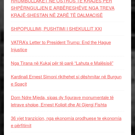
RRUMBULLAKËT NË OSTROS TË KRAJËS PËR
SHPËRNGULJEN E ARBËRESHËVE NGA TREVA
KRAJË-SHESTAN NË ZARË TË DALMACISË
SHPOPULLIMI, PUSHTIMI I SHEKULLIT XXI
VATRA’s Letter to President Trump: End the Hague
Injustice
Nga Tirana në Kukaj për të parë “Lahuta e Malësisë”
Kardinali Ernest Simoni rikthehet si dëshmitar në Burgun
e Spaçit
Dom Ndre Mjeda, sipas dy figurave monumentale të
letrave shqipe, Ernest Koliqit dhe At Gjergj Fishta
36 vjet tranzicion, nga ekonomia prodhuese te ekonomia
e përfitimit