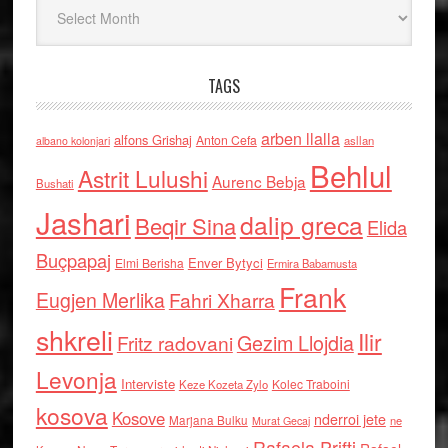
Arkiv
TAGS
arben llalla
alfons Grishaj
Anton Cefa
asllan
albano kolonjari
Behlul
Astrit Lulushi
Aurenc Bebja
Bushati
Jashari
dalip greca
Beqir Sina
Elida
Buçpapaj
Enver Bytyci
Elmi Berisha
Ermira Babamusta
Frank
Eugjen Merlika
Fahri Xharra
shkreli
Ilir
Gezim Llojdia
Fritz radovani
Levonja
Interviste
Kolec Traboini
Keze Kozeta Zylo
kosova
Kosove
nderroi jete
Marjana Bulku
ne
Murat Gecaj
Rafaela Prifti