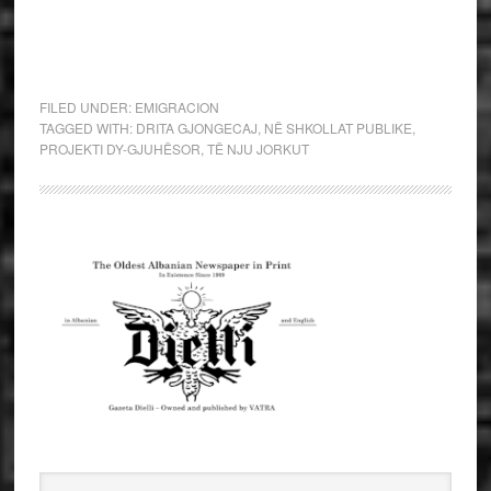
FILED UNDER:
EMIGRACION
TAGGED WITH:
DRITA GJONGECAJ
,
NË SHKOLLAT PUBLIKE
,
PROJEKTI DY-GJUHËSOR
,
TË NJU JORKUT