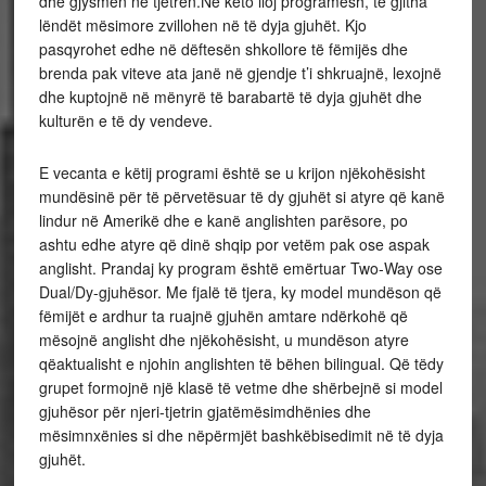
dhe gjysmën në tjetrën.Në këto lloj programesh, të gjitha
lëndët mësimore zvillohen në të dyja gjuhët. Kjo
pasqyrohet edhe në dëftesën shkollore të fëmijës dhe
brenda pak viteve ata janë në gjendje t’i shkruajnë, lexojnë
dhe kuptojnë në mënyrë të barabartë të dyja gjuhët dhe
kulturën e të dy vendeve.
E vecanta e këtij programi është se u krijon njëkohësisht
mundësinë për të përvetësuar të dy gjuhët si atyre që kanë
lindur në Amerikë dhe e kanë anglishten parësore, po
ashtu edhe atyre që dinë shqip por vetëm pak ose aspak
anglisht. Prandaj ky program është emërtuar Two-Way ose
Dual/Dy-gjuhësor. Me fjalë të tjera, ky model mundëson që
fëmijët e ardhur ta ruajnë gjuhën amtare ndërkohë që
mësojnë anglisht dhe njëkohësisht, u mundëson atyre
qëaktualisht e njohin anglishten të bëhen bilingual. Që tëdy
grupet formojnë një klasë të vetme dhe shërbejnë si model
gjuhësor për njeri-tjetrin gjatëmësimdhënies dhe
mësimnxënies si dhe nëpërmjët bashkëbisedimit në të dyja
gjuhët.