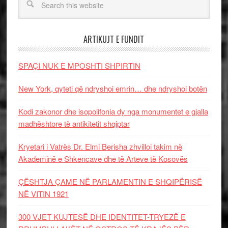
ARTIKUJT E FUNDIT
SPAÇI NUK E MPOSHTI SHPIRTIN
New York, qyteti që ndryshoi emrin… dhe ndryshoi botën
Kodi zakonor dhe isopolifonia dy nga monumentet e gjalla
madhështore të antikitetit shqiptar
Kryetari i Vatrës Dr. Elmi Berisha zhvilloi takim në
Akademinë e Shkencave dhe të Arteve të Kosovës
ÇËSHTJA ÇAME NË PARLAMENTIN E SHQIPËRISË
NË VITIN 1921
300 VJET KUJTESË DHE IDENTITET-TRYEZË E