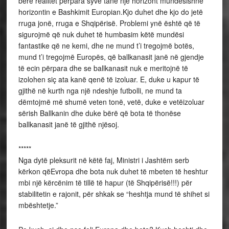
bërë realitet përpara syve tanë një horizont mundësishnë
horizontin e Bashkimit Europian.Kjo duhet dhe kjo do jetë
rruga jonë, rruga e Shqipërisë. Problemi ynë është që të
sigurojmë që nuk duhet të humbasim këtë mundësi
fantastike që ne kemi, dhe ne mund t’i tregojmë botës,
mund t’i tregojmë Europës, që ballkanasit janë në gjendje
të ecin përpara dhe se ballkanasit nuk e meritojnë të
izolohen siç ata kanë qenë të izoluar. E, duke u kapur të
gjithë në kurth nga një ndeshje futbolli, ne mund ta
dëmtojmë më shumë veten tonë, vetë, duke e vetëizoluar
sërish Ballkanin dhe duke bërë që bota të thonëse
ballkanasit janë të gjithë njësoj.
*****
Nga dytë pleksurit në këtë faj, Ministri i Jashtëm serb
kërkon qëEvropa dhe bota nuk duhet të mbeten të heshtur
mbi një kërcënim të tillë të hapur (të Shqipërisë!!!) për
stabilitetin e rajonit, për shkak se “heshtja mund të shihet si
mbështetje.”