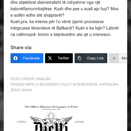
dhe objektivat diametralisht të ndryshme nga një
balonëflamurmbajtëse. Kush dhe pse u suall ajo fuçi? Mos
e sollën edhe atë shqiptarët?
Kush,pra, ka interes për t’u vënë zjarrin proceseve
integruese tëvendeve të Ballkanit? Kush e ka fajin? Latinët
na ndihmojnë: krimin e bëjnëvetëm ata që u intereson.
Share via:
Facebook
Twitter
Copy Link
More
FILED UNDER:
ANALIZA
TAGGED WITH:
E BEOGRADIT
,
KUJT I INTERESONTE. KATRAURA
,
ZENO JAHAJ