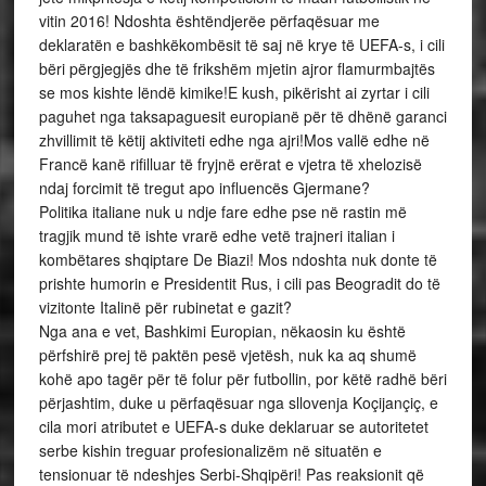
vitin 2016! Ndoshta ështëndjerëe përfaqësuar me
deklaratën e bashkëkombësit të saj në krye të UEFA-s, i cili
bëri përgjegjës dhe të frikshëm mjetin ajror flamurmbajtës
se mos kishte lëndë kimike!E kush, pikërisht ai zyrtar i cili
paguhet nga taksapaguesit europianë për të dhënë garanci
zhvillimit të këtij aktiviteti edhe nga ajri!Mos vallë edhe në
Francë kanë rifilluar të fryjnë erërat e vjetra të xhelozisë
ndaj forcimit të tregut apo influencës Gjermane?
Politika italiane nuk u ndje fare edhe pse në rastin më
tragjik mund të ishte vrarë edhe vetë trajneri italian i
kombëtares shqiptare De Biazi! Mos ndoshta nuk donte të
prishte humorin e Presidentit Rus, i cili pas Beogradit do të
vizitonte Italinë për rubinetat e gazit?
Nga ana e vet, Bashkimi Europian, nëkaosin ku është
përfshirë prej të paktën pesë vjetësh, nuk ka aq shumë
kohë apo tagër për të folur për futbollin, por këtë radhë bëri
përjashtim, duke u përfaqësuar nga sllovenja Koçijançiç, e
cila mori atributet e UEFA-s duke deklaruar se autoritetet
serbe kishin treguar profesionalizëm në situatën e
tensionuar të ndeshjes Serbi-Shqipëri! Pas reaksionit që