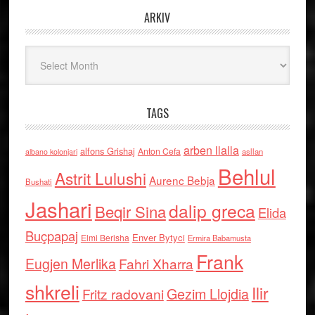
ARKIV
Arkiv
TAGS
arben llalla
alfons Grishaj
Anton Cefa
asllan
albano kolonjari
Behlul
Astrit Lulushi
Aurenc Bebja
Bushati
Jashari
dalip greca
Beqir Sina
Elida
Buçpapaj
Enver Bytyci
Elmi Berisha
Ermira Babamusta
Frank
Eugjen Merlika
Fahri Xharra
shkreli
Ilir
Gezim Llojdia
Fritz radovani