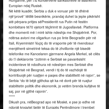
Hungarinë, për t’iu kundërvënë sanksioneve të Bashkimit
Europian ndaj Rusisë.
Në këtë kuadër, Serbia u duk e vonuar për të dhënë
një“provë” tëtillë besnikërie, prandaj duhet ta jepte pikërisht
atë përpara pritjes sëPresidentit rus Putin në festën
kombëtare të70 vjetorit tëçlirimit të Jugosllavisë. Platforma
dhe momenti më i mirë ishte ndeshja me Shqipërinë. Por,
ndërsa avioni me oligarkun rus po linte Beogradin për në
Itali, Kryeministri Vuçiç do të vraponte për të rivendosur
menjëherë simetrinë teksa do të zhvillonte një bisedë
telefonike me Kancelaren gjermane Angela Merkel, së cilës
do t’i deklaronte “zotimin e Serbisë se pavarësisht
incidenteve të ndodhura në ndeshjen mes Serbisë dhe
Shqipërisë në Beograd, vendi i tij do të vazhdojë të
kontribuojë për ruajtjen e paqes dhe stabilitetit në rajon”, se
Serbia “do të bëjë gjithcka që ka në dorë për të ruajtur
stabilitetin politik dhe ekonomik, jo vetëm brenda kufijëve të
saj, por në gjithë rajonin”.
*****
Dikush pra, nëBeograd apo në Moskë, e pse jo edhe në
ndonjë kryqytet tjetër të Europës Perëndimore i trembet