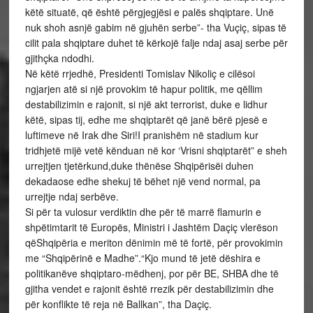
këtë situatë, që është përgjegjësi e palës shqiptare. Unë
nuk shoh asnjë gabim në gjuhën serbe”- tha Vuçiç, sipas të
cilit pala shqiptare duhet të kërkojë falje ndaj asaj serbe për
gjithçka ndodhi.
Në këtë rrjedhë, Presidenti Tomislav Nikoliç e cilësoi
ngjarjen atë si një provokim të hapur politik, me qëllim
destabilizimin e rajonit, si një akt terrorist, duke e lidhur
këtë, sipas tij, edhe me shqiptarët që janë bërë pjesë e
luftimeve në Irak dhe Siri!I pranishëm në stadium kur
tridhjetë mijë vetë kënduan në kor ‘Vrisni shqiptarët” e sheh
urrejtjen tjetërkund,duke thënëse Shqipërisëi duhen
dekadaose edhe shekuj të bëhet një vend normal, pa
urrejtje ndaj serbëve.
Si për ta vulosur verdiktin dhe për të marrë flamurin e
shpëtimtarit të Europës, Ministri i Jashtëm Daçiç vlerëson
qëShqipëria e meriton dënimin më të fortë, për provokimin
me “Shqipërinë e Madhe”.“Kjo mund të jetë dëshira e
politikanëve shqiptaro-mëdhenj, por për BE, SHBA dhe të
gjitha vendet e rajonit është rrezik për destabilizimin dhe
për konflikte të reja në Ballkan”, tha Daçiç.