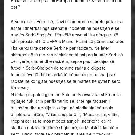
Po kush, si dhe pse foli Europa dhe bota? Kush heshti dhe
pse?
Kryeministri i Britanisë, David Cameron u shpreh qartazi se
është i tmerruar nga skenat e incidentit në ndeshjen e së
martës Serbi-Shqipëri. Për këtë arsye ai i ka dërguar një
letër presidentit të UEFA-s Michel Platini-së përmes së cilës
i ka kërkuar të dënojë Serbinë për racizëm. Në letër
shkruhej që të merren sanksione të ashpra kundër Serbisë
për fyerje, dhunë dhe racizëm, sepse pas ndeshjes së
futbollit Serbi-Shqipëri do të vinte radha e ekipit të
futbollistëve të rinj britanikë të bëheshin pré e sharjeve
raciste në kor gjatë ndeshjes së të martës në qytetin serb
Krusevaç.
Ndërkaq deputeti gjerman Shtefan Schwarz ka shkruar se
ngjarjet nuk ishin për flamurin; se ishte një racizëm i
dukshëm dhe urrejtje lakuriqe; në stadiumin thërrisnin
dhjetëra e mijëra, “Vrisni shqiptarët!”, “Masakrojini, vritini,
rrjepini derisa të mos mbetet asnjë!”, ndërkohë që në
stadium nuk kishte tifozë shqiptarë; se Ministri i Jashtëm
serb, Daçiç, thotë se gjoja flamuri ishte një provokim i