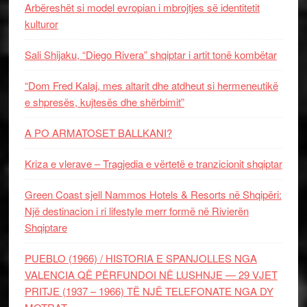
Arbëreshët si model evropian i mbrojtjes së identitetit
kulturor
Sali Shijaku, “Diego Rivera” shqiptar i artit tonë kombëtar
“Dom Fred Kalaj, mes altarit dhe atdheut si hermeneutikë
e shpresës, kujtesës dhe shërbimit”
A PO ARMATOSET BALLKANI?
Kriza e vlerave – Tragjedia e vërtetë e tranzicionit shqiptar
Green Coast sjell Nammos Hotels & Resorts në Shqipëri:
Një destinacion i ri lifestyle merr formë në Rivierën
Shqiptare
PUEBLO (1966) / HISTORIA E SPANJOLLES NGA
VALENCIA QË PËRFUNDOI NË LUSHNJE — 29 VJET
PRITJE (1937 – 1966) TË NJË TELEFONATE NGA DY