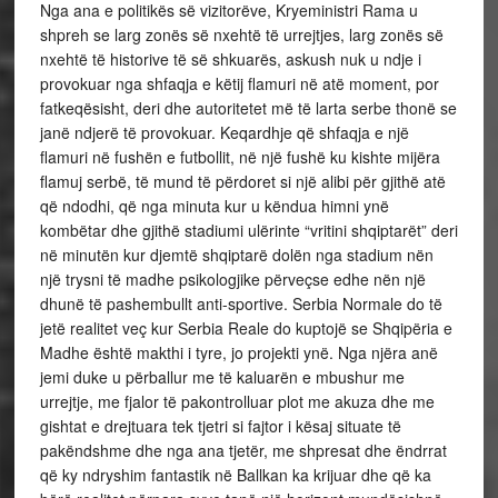
Nga ana e politikës së vizitorëve, Kryeministri Rama u
shpreh se larg zonës së nxehtë të urrejtjes, larg zonës së
nxehtë të historive të së shkuarës, askush nuk u ndje i
provokuar nga shfaqja e këtij flamuri në atë moment, por
fatkeqësisht, deri dhe autoritetet më të larta serbe thonë se
janë ndjerë të provokuar. Keqardhje që shfaqja e një
flamuri në fushën e futbollit, në një fushë ku kishte mijëra
flamuj serbë, të mund të përdoret si një alibi për gjithë atë
që ndodhi, që nga minuta kur u këndua himni ynë
kombëtar dhe gjithë stadiumi ulërinte “vritini shqiptarët” deri
në minutën kur djemtë shqiptarë dolën nga stadium nën
një trysni të madhe psikologjike përveçse edhe nën një
dhunë të pashembullt anti-sportive. Serbia Normale do të
jetë realitet veç kur Serbia Reale do kuptojë se Shqipëria e
Madhe është makthi i tyre, jo projekti ynë. Nga njëra anë
jemi duke u përballur me të kaluarën e mbushur me
urrejtje, me fjalor të pakontrolluar plot me akuza dhe me
gishtat e drejtuara tek tjetri si fajtor i kësaj situate të
pakëndshme dhe nga ana tjetër, me shpresat dhe ëndrrat
që ky ndryshim fantastik në Ballkan ka krijuar dhe që ka