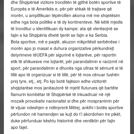
dhe Shqipërisë vizitore tronditën të gjithë botën sportive të
Europës e të Amerikës e, për për shkak të trajtave që
morën, u amplifikuan tëpërcillen akoma më me shqetësim
edhe nga bota politike e të dy kontinenteve. Në këtë mjedis
të tronditur u identifikuan dy kampe: ata që vlerësojnë se
fajin e ka Shqipëria dhetë tjerët se fajin e ka Serbia.
Bota sportive, më e paqtë, akuzon mikpritësit serbënëse i
morën apo jo masat e duhura organizative përkundrejt
detyrimeve tëUEFA për sigurinë e lojtarëve, për raportin
etik të shikuesve me lojtarët, për parandalimin e racizmit në
sport, për parandalimin e dhunës nga ultras të sëmurë si të
tillë apo të organizuar si të tillë, për të mos cënuar fushën
prej tyre, etj., etj. Po kjo botë fajëson edhe vizitorët
shqiptarëse mos janëautorë të mjetit fluturues që bartëte
flamurin kombëtar të Shqipërisë të inkuadruar në një
mozaik provokativ nacionalist si dhe për mospranimin për
të vijuar ndeshjen e ndërprerë.Mëtej, ankthi i botës sportive
përfundon në hamendjen se kujt do t’i akordohen tre pikët,
duke përfunduar kështu historinë dhe verdiktin për fajin
apo fajet.