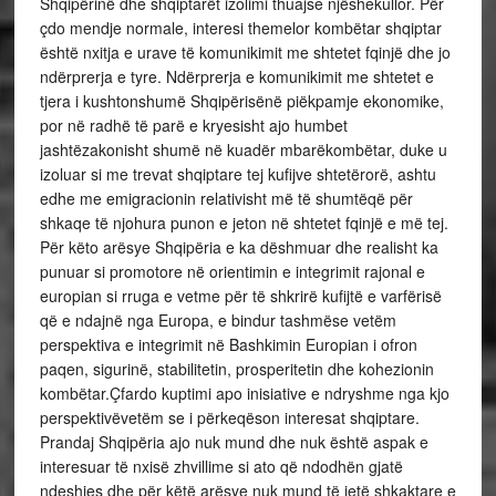
Shqipërinë dhe shqiptarët izolimi thuajse njëshekullor. Për
çdo mendje normale, interesi themelor kombëtar shqiptar
është nxitja e urave të komunikimit me shtetet fqinjë dhe jo
ndërprerja e tyre. Ndërprerja e komunikimit me shtetet e
tjera i kushtonshumë Shqipërisënë piëkpamje ekonomike,
por në radhë të parë e kryesisht ajo humbet
jashtëzakonisht shumë në kuadër mbarëkombëtar, duke u
izoluar si me trevat shqiptare tej kufijve shtetërorë, ashtu
edhe me emigracionin relativisht më të shumtëqë për
shkaqe të njohura punon e jeton në shtetet fqinjë e më tej.
Për këto arësye Shqipëria e ka dëshmuar dhe realisht ka
punuar si promotore në orientimin e integrimit rajonal e
europian si rruga e vetme për të shkrirë kufijtë e varfërisë
që e ndajnë nga Europa, e bindur tashmëse vetëm
perspektiva e integrimit në Bashkimin Europian i ofron
paqen, sigurinë, stabilitetin, prosperitetin dhe kohezionin
kombëtar.Çfardo kuptimi apo inisiative e ndryshme nga kjo
perspektivëvetëm se i përkeqëson interesat shqiptare.
Prandaj Shqipëria ajo nuk mund dhe nuk është aspak e
interesuar të nxisë zhvillime si ato që ndodhën gjatë
ndeshjes dhe për këtë arësye nuk mund të jetë shkaktare e