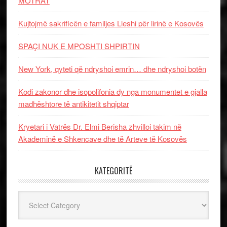
MOTRAT
Kujtojmë sakrificën e familjes Lleshi për lirinë e Kosovës
SPAÇI NUK E MPOSHTI SHPIRTIN
New York, qyteti që ndryshoi emrin… dhe ndryshoi botën
Kodi zakonor dhe isopolifonia dy nga monumentet e gjalla
madhështore të antikitetit shqiptar
Kryetari i Vatrës Dr. Elmi Berisha zhvilloi takim në
Akademinë e Shkencave dhe të Arteve të Kosovës
KATEGORITË
Kategoritë