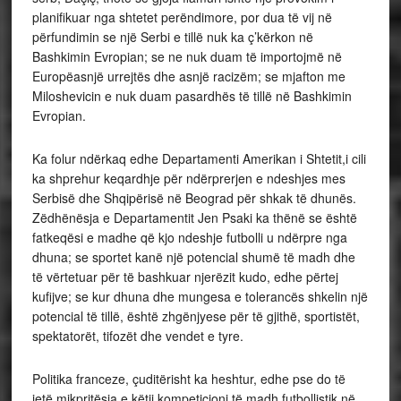
planifikuar nga shtetet perëndimore, por dua të vij në
përfundimin se një Serbi e tillë nuk ka ç’kërkon në
Bashkimin Evropian; se ne nuk duam të importojmë në
Europëasnjë urrejtës dhe asnjë racizëm; se mjafton me
Miloshevicin e nuk duam pasardhës të tillë në Bashkimin
Evropian.
Ka folur ndërkaq edhe Departamenti Amerikan i Shtetit,i cili
ka shprehur keqardhje për ndërprerjen e ndeshjes mes
Serbisë dhe Shqipërisë në Beograd për shkak të dhunës.
Zëdhënësja e Departamentit Jen Psaki ka thënë se është
fatkeqësi e madhe që kjo ndeshje futbolli u ndërpre nga
dhuna; se sportet kanë një potencial shumë të madh dhe
të vërtetuar për të bashkuar njerëzit kudo, edhe përtej
kufijve; se kur dhuna dhe mungesa e tolerancës shkelin një
potencial të tillë, është zhgënjyese për të gjithë, sportistët,
spektatorët, tifozët dhe vendet e tyre.
Politika franceze, çuditërisht ka heshtur, edhe pse do të
jetë mikpritësja e këtij kompeticioni të madh futbollistik në