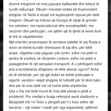
shumë integrimit në mes popujve ballkanikë dhe këtyre të
fundit nëEuropë. Dikush i trembet vizitës së Kryeministrit
shqiptar në Serbi si sinjali më kuptimplotë rajonal për këtë
integrim. Dikush ka interes që Europa të vijojë të grindet
me vetveten, me nacionalizmat dhe euroskeptikët, me
racizmin dhe përbuzjen, me qëllim që të tjerët të kenë dorë
të lirë ta nëpërkëmbin.
Një orientim proeuropian të vendeve satelite të saj Rusia e
lexon se është kundër interesave të saj dhe, për këtë
arsye, oligarkia ruse paguan çdo çmim, edhe me jetën e
qindra të vrarëve në Ukrainën Lindore, edhe me jetën e
pasagjerëve të një aeroplani transporti. A u përllogarit edhe
jeta e kombëtares shqiptare në këtë skenar ogurzi? Koha
do të vërtetojë, por një gjë duket se është pothuajse e
sigurtë: vendimi i ekipit shqiptar të futbollit për të lënë lojën
dhe për të mos dalë më në fushë ishte shpëtimtar.
Çka u tha më lartë mund të mos jetë pamja e plotë e
problemit. Por mediat e huaja referojnë senë stadiumin e
Beogradit më 14 Tetor u përgatit për t’u futur edhe një
benzine – një mister i madh për nga kapacitetet, qëllimet