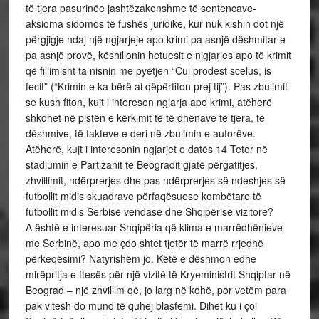
të tjera pasurinëe jashtëzakonshme të sentencave-
aksioma sidomos të fushës juridike, kur nuk kishin dot një
përgjigje ndaj një ngjarjeje apo krimi pa asnjë dëshmitar e
pa asnjë provë, këshillonin hetuesit e njgjarjes apo të krimit
që fillimisht ta nisnin me pyetjen “Cui prodest scelus, is
fecit” (“Krimin e ka bërë ai qëpërfiton prej tij”). Pas zbulimit
se kush fiton, kujt i intereson ngjarja apo krimi, atëherë
shkohet në pistën e kërkimit të të dhënave të tjera, të
dëshmive, të fakteve e deri në zbulimin e autorëve.
Atëherë, kujt i interesonin ngjarjet e datës 14 Tetor në
stadiumin e Partizanit të Beogradit gjatë përgatitjes,
zhvillimit, ndërprerjes dhe pas ndërprerjes së ndeshjes së
futbollit midis skuadrave përfaqësuese kombëtare të
futbollit midis Serbisë vendase dhe Shqipërisë vizitore?
A është e interesuar Shqipëria që klima e marrëdhënieve
me Serbinë, apo me çdo shtet tjetër të marrë rrjedhë
përkeqësimi? Natyrishëm jo. Këtë e dëshmon edhe
mirëpritja e ftesës për një vizitë të Kryeministrit Shqiptar në
Beograd – një zhvillim që, jo larg në kohë, por vetëm para
pak vitesh do mund të quhej blasfemi. Dihet ku i çoi