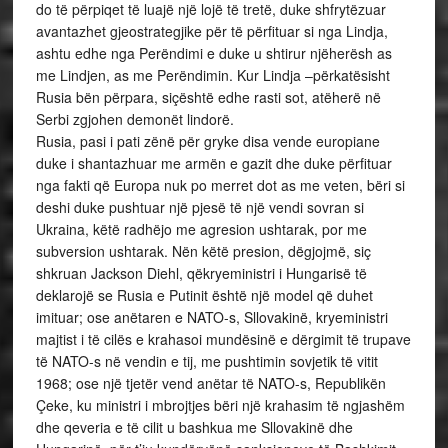
do të përpiqet të luajë një lojë të tretë, duke shfrytëzuar
avantazhet gjeostrategjike për të përfituar si nga Lindja,
ashtu edhe nga Perëndimi e duke u shtirur njëherësh as
me Lindjen, as me Perëndimin. Kur Lindja –përkatësisht
Rusia bën përpara, siçështë edhe rasti sot, atëherë në
Serbi zgjohen demonët lindorë.
Rusia, pasi i pati zënë për gryke disa vende europiane
duke i shantazhuar me armën e gazit dhe duke përfituar
nga fakti që Europa nuk po merret dot as me veten, bëri si
deshi duke pushtuar një pjesë të një vendi sovran si
Ukraina, këtë radhëjo me agresion ushtarak, por me
subversion ushtarak. Nën këtë presion, dëgjojmë, siç
shkruan Jackson Diehl, qëkryeministri i Hungarisë të
deklarojë se Rusia e Putinit është një model që duhet
imituar; ose anëtaren e NATO-s, Sllovakinë, kryeministri
majtist i të cilës e krahasoi mundësinë e dërgimit të trupave
të NATO-s në vendin e tij, me pushtimin sovjetik të vitit
1968; ose një tjetër vend anëtar të NATO-s, Republikën
Çeke, ku ministri i mbrojtjes bëri një krahasim të ngjashëm
dhe qeveria e të cilit u bashkua me Sllovakinë dhe