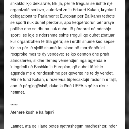
shkaktoi kjo deklaratë, BE-ja, për të treguar se është një
organizatë serioze, autorizoi zotin Eduard Kukan, kryetar i
delegacionit të Parlamentit Europian për Ballkanin tëthotë
se sporti nuk duhet përdorur, apo keqpërdorur, për arsye
politike dhe se dhuna nuk duhet të përdoret në ndeshje
sporti; se lojë e ndershme është rregulli që duhet zbatuar
kur organizohen të tilla gjëra; se i erdhi shumë keq sepse
kjo ka për të sjellë shumë tensione në marrëdhëniet
reciproke mes të dy vendeve; se kjo dëmton dhe prish
atmosferën, si dhe tërheq vëmendjen nga agjenda e
integrimit në Bashkimin Europian, që duhet të ishte
agjenda më e rëndësishme për qeveritë në të dy vendet.
Më në fund Kukan, u rezervua tëpërcaktojë racionin e fajit,
apo të përgjegjësisë, duke ia lënë UEFA-s që ka nisur
hetimet.
*****
Atëherë kush e ka fajin?
Latinët, ata që i lanë botës njëtrashëgim madhështor, ndër