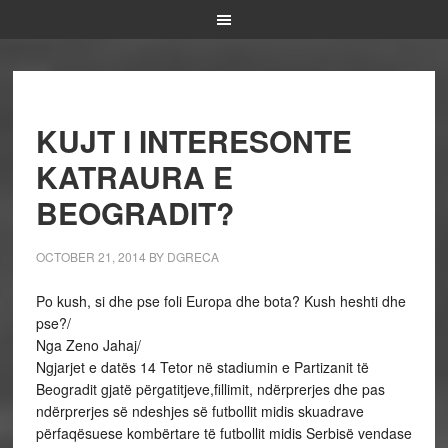
KUJT I INTERESONTE
KATRAURA E
BEOGRADIT?
OCTOBER 21, 2014
BY
DGRECA
Po kush, si dhe pse foli Europa dhe bota? Kush heshti dhe
pse?/
Nga Zeno Jahaj/
Ngjarjet e datës 14 Tetor në stadiumin e Partizanit të
Beogradit gjatë përgatitjeve,fillimit, ndërprerjes dhe pas
ndërprerjes së ndeshjes së futbollit midis skuadrave
përfaqësuese kombërtare të futbollit midis Serbisë vendase