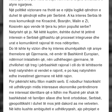
atyre ngarjeve.
Një politikë vizionare na thotë se e njëjta logjikë qëndron e
duhet të qëndrojë edhe për Serbinë. A ka interes Serbia të
mos komunikojë me Kroacinë, Bosnjën, Malin e Zi,
Kosovën apo vende të tjera ku jeton popullsi serbe?
Natyrisht që jo. Në këtë kuptim, ështëe duhet të jetënë
interesin e Serbisë gjithashtu që proceset integruese dhe
urat e komunikimit rajonal të mos ndërpriten.
Do të ishte ky vizion dhe ky interes shumëpalësh një arsye
themelore që Gjermania, në emër të Bashkimit Europian,
ndërmori inisiativën që, nën udhëheqjen gjermane, të
zhvillohet një treg i përbashkët rajonal i cili do të lehtësonte
krejt natyrshëm si vendet e rajonit, e po kaq natyrshëm
edhe investimet gjermane në këtë rajon.
Por pikërisht këtu fillon makthi serb. E ndodhur historikisht
në udhëkryqin midis interesave ekonomike perëndimore
me interesat identitare që e lidhin me Rusinë për shak të
bashkësisë në familjen sllave dhe fenë ortodokse, Serbisë,
gjeopolitikisht i duhet të mos jetë dakord as me vetveten.
Në këto kushte ambiguiteti e udhëkryqesh, ajo përpiqet e