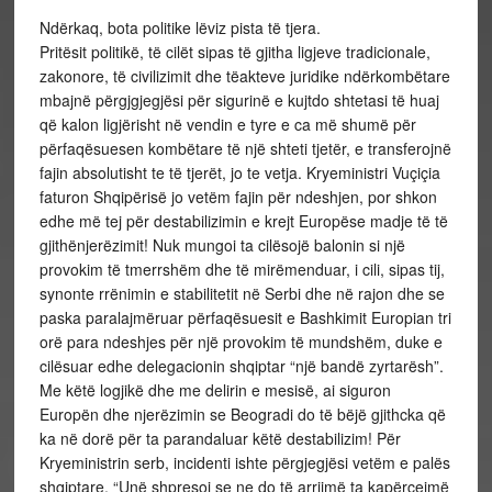
Ndërkaq, bota politike lëviz pista të tjera.
Pritësit politikë, të cilët sipas të gjitha ligjeve tradicionale,
zakonore, të civilizimit dhe tëakteve juridike ndërkombëtare
mbajnë përgjgjegjësi për sigurinë e kujtdo shtetasi të huaj
që kalon ligjërisht në vendin e tyre e ca më shumë për
përfaqësuesen kombëtare të një shteti tjetër, e transferojnë
fajin absolutisht te të tjerët, jo te vetja. Kryeministri Vuçiçia
faturon Shqipërisë jo vetëm fajin për ndeshjen, por shkon
edhe më tej për destabilizimin e krejt Europëse madje të të
gjithënjerëzimit! Nuk mungoi ta cilësojë balonin si një
provokim të tmerrshëm dhe të mirëmenduar, i cili, sipas tij,
synonte rrënimin e stabilitetit në Serbi dhe në rajon dhe se
paska paralajmëruar përfaqësuesit e Bashkimit Europian tri
orë para ndeshjes për një provokim të mundshëm, duke e
cilësuar edhe delegacionin shqiptar “një bandë zyrtarësh”.
Me këtë logjikë dhe me delirin e mesisë, ai siguron
Europën dhe njerëzimin se Beogradi do të bëjë gjithcka që
ka në dorë për ta parandaluar këtë destabilizim! Për
Kryeministrin serb, incidenti ishte përgjegjësi vetëm e palës
shqiptare. “Unë shpresoj se ne do të arrijmë ta kapërcejmë