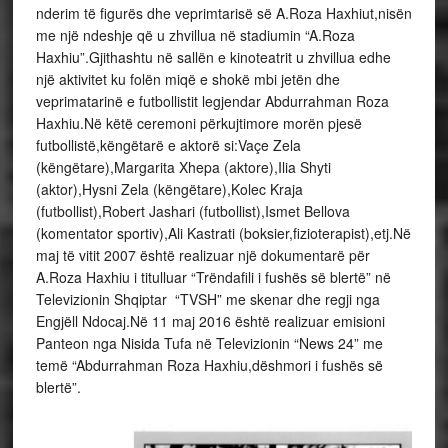
nderim të figurës dhe veprimtarisë së A.Roza Haxhiut,nisën
me një ndeshje që u zhvillua në stadiumin “A.Roza
Haxhiu”.Gjithashtu në sallën e kinoteatrit u zhvillua edhe
një aktivitet ku folën miqë e shokë mbi jetën dhe
veprimatarinë e futbollistit legjendar Abdurrahman Roza
Haxhiu.Në këtë ceremoni përkujtimore morën pjesë
futbollistë,këngëtarë e aktorë si:Vaçe Zela
(këngëtare),Margarita Xhepa (aktore),Ilia Shyti
(aktor),Hysni Zela (këngëtare),Kolec Kraja
(futbollist),Robert Jashari (futbollist),Ismet Bellova
(komentator sportiv),Ali Kastrati (boksier,fizioterapist),etj.Në
maj të vitit 2007 është realizuar një dokumentarë për
A.Roza Haxhiu i titulluar “Trëndafili i fushës së blertë” në
Televizionin Shqiptar “TVSH” me skenar dhe regji nga
Engjëll Ndocaj.Në 11 maj 2016 është realizuar emisioni
Panteon nga Nisida Tufa në Televizionin “News 24” me
temë “Abdurrahman Roza Haxhiu,dëshmori i fushës së
blertë”.