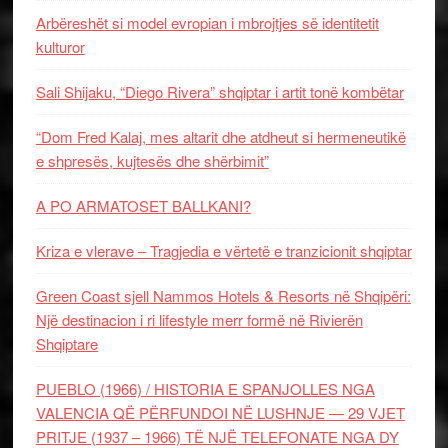
Arbëreshët si model evropian i mbrojtjes së identitetit
kulturor
Sali Shijaku, “Diego Rivera” shqiptar i artit tonë kombëtar
“Dom Fred Kalaj, mes altarit dhe atdheut si hermeneutikë
e shpresës, kujtesës dhe shërbimit”
A PO ARMATOSET BALLKANI?
Kriza e vlerave – Tragjedia e vërtetë e tranzicionit shqiptar
Green Coast sjell Nammos Hotels & Resorts në Shqipëri:
Një destinacion i ri lifestyle merr formë në Rivierën
Shqiptare
PUEBLO (1966) / HISTORIA E SPANJOLLES NGA
VALENCIA QË PËRFUNDOI NË LUSHNJE — 29 VJET
PRITJE (1937 – 1966) TË NJË TELEFONATE NGA DY