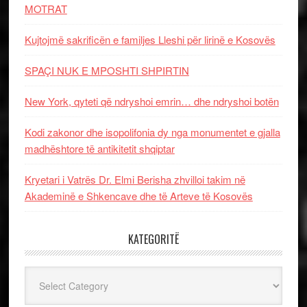
MOTRAT
Kujtojmë sakrificën e familjes Lleshi për lirinë e Kosovës
SPAÇI NUK E MPOSHTI SHPIRTIN
New York, qyteti që ndryshoi emrin… dhe ndryshoi botën
Kodi zakonor dhe isopolifonia dy nga monumentet e gjalla
madhështore të antikitetit shqiptar
Kryetari i Vatrës Dr. Elmi Berisha zhvilloi takim në
Akademinë e Shkencave dhe të Arteve të Kosovës
KATEGORITË
Kategoritë