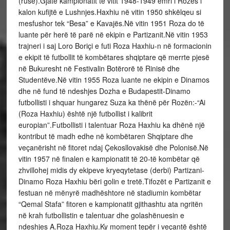
(rusë).Gjatë kampionatit të vitit 1948-1949 emri i Rozës i
kalon kufijtë e Lushnjes.Haxhiu në vitin 1950 shkëlqeu si
mesfushor tek “Besa” e Kavajës.Në vitin 1951 Roza do të
luante për herë të parë në ekipin e Partizanit.Në vitin 1953
trajneri i saj Loro Boriçi e futi Roza Haxhiu-n në formacionin
e ekipit të futbollit të kombëtares shqiptare që merrte pjesë
në Bukuresht në Festivalin Botërorë të Rinisë dhe
Studentëve.Në vitin 1955 Roza luante ne ekipin e Dinamos
dhe në fund të ndeshjes Dozha e Budapestit-Dinamo
futbollisti i shquar hungarez Suza ka thënë për Rozën:-“Ai
(Roza Haxhiu) është një futbollist i kalibrit
europian”.Futbollisti i talentuar Roza Haxhiu ka dhënë një
kontribut të madh edhe në kombëtaren Shqiptare dhe
veçanërisht në fitoret ndaj Çekosllovakisë dhe Polonisë.Në
vitin 1957 në finalen e kampionatit të 20-të kombëtar që
zhvillohej midis dy ekipeve kryeqytetase (derbi) Partizani-
Dinamo Roza Haxhiu bëri golin e tretë.Tifozët e Partizanit e
festuan në mënyrë madhështore në stadiumin kombëtar
“Qemal Stafa” fitoren e kampionatit gjithashtu ata ngritën
në krah futbollistin e talentuar dhe golashënuesin e
ndeshjes A.Roza Haxhiu.Ky moment tepër i veçantë është