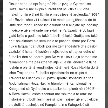
fiksuar edhe në një fotografi.Në Leipzig të Gjermanisë
Roza Haxhiu me ekipin e Partizanit në vitin 1958 dha
maksimumin e tij në fitimin e medaljeve të argjendta.“1958”
për Rozën ishte vit i suksesit të madh por gjithashtu do të
ishte dhe tepër i rëndë kjo e fundit pasi ai gjatë një ndeshje
miqësore që zhvillonte me ekipin e Partizanit në Bullgari
gjatë lojës u godit me takë futbolli në kokë.Goditja me takë
do ti shkaktonte një sëmundje të pashërushme por Roza
nuk u largua nga futbolli por me zemër,dëshirë dhe pasion
vazhdoi të ishte në fushën e lojës edhe si trajner edhe si
futbollist deri sa ndërroi jetë.Në vitin 1959 luajti përsëri me
“Dinamon” e më pas kthehet atje ku e nisi ëndrrën e tij në
fushën e blertë të vendlindjes.Këtë herë Roza Haxhiu do të
ishte Trajner dhe Futbollist njëkohësisht në ekipin e
Traktorit të Lushnjes.Ekuipazhi sportiv i konsoliduar nga
Abdurrahman Roza Haxhiu triumfon në Kampionatin e
Kategorisë së Dytë duke u shpallur kampionë në 1960.Emri
A.Roza Haxhiu është shënuar me “shkronja të arta” në
historinë e futbollit lushnjarë si i pari Trajner që e futi ekipin
e qytetit të Lushnjes në Kampionatin e Kategorisë së