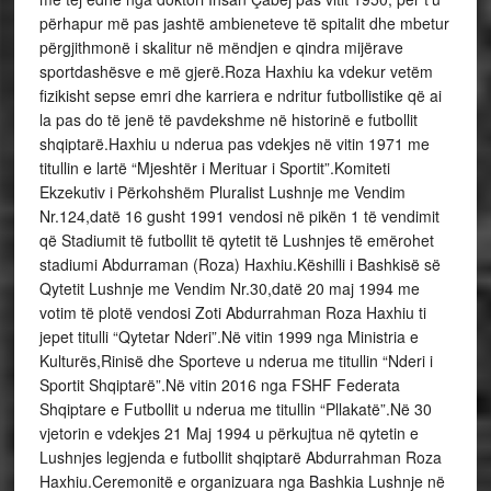
përhapur më pas jashtë ambieneteve të spitalit dhe mbetur
përgjithmonë i skalitur në mëndjen e qindra mijërave
sportdashësve e më gjerë.Roza Haxhiu ka vdekur vetëm
fizikisht sepse emri dhe karriera e ndritur futbollistike që ai
la pas do të jenë të pavdekshme në historinë e futbollit
shqiptarë.Haxhiu u nderua pas vdekjes në vitin 1971 me
titullin e lartë “Mjeshtër i Merituar i Sportit”.Komiteti
Ekzekutiv i Përkohshëm Pluralist Lushnje me Vendim
Nr.124,datë 16 gusht 1991 vendosi në pikën 1 të vendimit
që Stadiumit të futbollit të qytetit të Lushnjes të emërohet
stadiumi Abdurraman (Roza) Haxhiu.Këshilli i Bashkisë së
Qytetit Lushnje me Vendim Nr.30,datë 20 maj 1994 me
votim të plotë vendosi Zoti Abdurrahman Roza Haxhiu ti
jepet titulli “Qytetar Nderi”.Në vitin 1999 nga Ministria e
Kulturës,Rinisë dhe Sporteve u nderua me titullin “Nderi i
Sportit Shqiptarë”.Në vitin 2016 nga FSHF Federata
Shqiptare e Futbollit u nderua me titullin “Pllakatë”.Në 30
vjetorin e vdekjes 21 Maj 1994 u përkujtua në qytetin e
Lushnjes legjenda e futbollit shqiptarë Abdurrahman Roza
Haxhiu.Ceremonitë e organizuara nga Bashkia Lushnje në