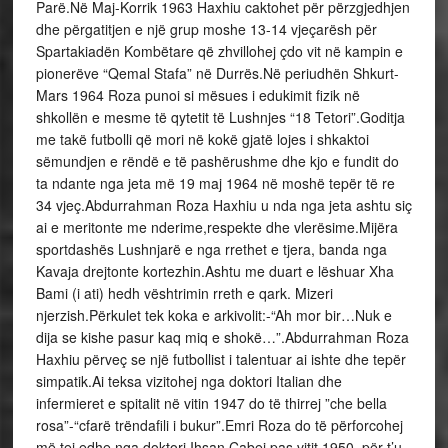
Parë.Në Maj-Korrik 1963 Haxhiu caktohet për përzgjedhjen
dhe përgatitjen e një grup moshe 13-14 vjeçarësh për
Spartakiadën Kombëtare që zhvillohej çdo vit në kampin e
pionerëve “Qemal Stafa” në Durrës.Në periudhën Shkurt-
Mars 1964 Roza punoi si mësues i edukimit fizik në
shkollën e mesme të qytetit të Lushnjes “18 Tetori”.Goditja
me takë futbolli që mori në kokë gjatë lojes i shkaktoi
sëmundjen e rëndë e të pashërushme dhe kjo e fundit do
ta ndante nga jeta më 19 maj 1964 në moshë tepër të re
34 vjeç.Abdurrahman Roza Haxhiu u nda nga jeta ashtu siç
ai e meritonte me nderime,respekte dhe vlerësime.Mijëra
sportdashës Lushnjarë e nga rrethet e tjera, banda nga
Kavaja drejtonte kortezhin.Ashtu me duart e lëshuar Xha
Bami (i ati) hedh vështrimin rreth e qark. Mizeri
njerzish.Përkulet tek koka e arkivolit:-“Ah mor bir…Nuk e
dija se kishe pasur kaq miq e shokë…”.Abdurrahman Roza
Haxhiu përveç se një futbollist i talentuar ai ishte dhe tepër
simpatik.Ai teksa vizitohej nga doktori Italian dhe
infermieret e spitalit në vitin 1947 do të thirrej ”che bella
rosa”-“cfarë trëndafili i bukur”.Emri Roza do të përforcohej
më tej edhe nga doktori Ihsan Çabej pas vitit 1950, për t’u