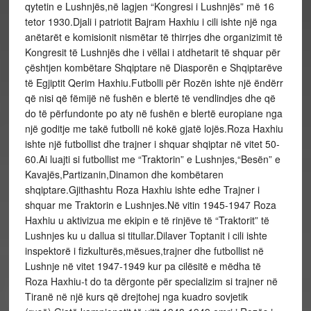
qytetin e Lushnjës,në lagjen “Kongresi i Lushnjës” më 16
tetor 1930.Djali i patriotit Bajram Haxhiu i cili ishte një nga
anëtarët e komisionit nismëtar të thirrjes dhe organizimit të
Kongresit të Lushnjës dhe i vëllai i atdhetarit të shquar për
çështjen kombëtare Shqiptare në Diasporën e Shqiptarëve
të Egjiptit Qerim Haxhiu.Futbolli për Rozën ishte një ëndërr
që nisi që fëmijë në fushën e blertë të vendlindjes dhe që
do të përfundonte po aty në fushën e blertë europiane nga
një goditje me takë futbolli në kokë gjatë lojës.Roza Haxhiu
ishte një futbollist dhe trajner i shquar shqiptar në vitet 50-
60.Ai luajti si futbollist me “Traktorin” e Lushnjes,“Besën” e
Kavajës,Partizanin,Dinamon dhe kombëtaren
shqiptare.Gjithashtu Roza Haxhiu ishte edhe Trajner i
shquar me Traktorin e Lushnjes.Në vitin 1945-1947 Roza
Haxhiu u aktivizua me ekipin e të rinjëve të “Traktorit” të
Lushnjes ku u dallua si titullar.Dilaver Toptanit i cili ishte
inspektorë i fizkulturës,mësues,trajner dhe futbollist në
Lushnje në vitet 1947-1949 kur pa cilësitë e mëdha të
Roza Haxhiu-t do ta dërgonte për specializim si trajner në
Tiranë në një kurs që drejtohej nga kuadro sovjetik