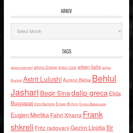
ARKIV
Arkiv
TAGS
arben llalla
alfons Grishaj
Anton Cefa
asllan
albano kolonjari
Behlul
Astrit Lulushi
Aurenc Bebja
Bushati
Jashari
dalip greca
Beqir Sina
Elida
Buçpapaj
Enver Bytyci
Elmi Berisha
Ermira Babamusta
Frank
Eugjen Merlika
Fahri Xharra
shkreli
Ilir
Gezim Llojdia
Fritz radovani