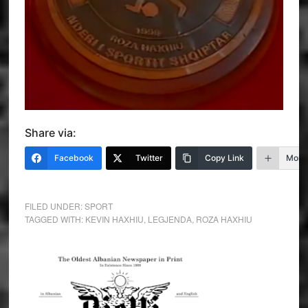
Share via:
Facebook
Twitter
Copy Link
More
FILED UNDER:
SPORT
TAGGED WITH:
KEVIN HAXHIU
,
LEGJENDA
,
ROZA HAXHIU