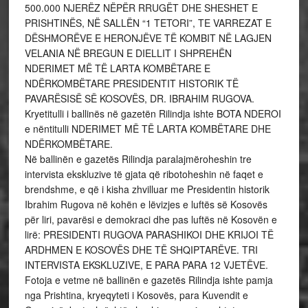
500.000 NJERËZ NËPËR RRUGËT DHE SHESHET E
PRISHTINËS, NË SALLËN “1 TETORI”, TE VARREZAT E
DËSHMORËVE E HERONJËVE TË KOMBIT NË LAGJEN
VELANIA NË BREGUN E DIELLIT I SHPREHËN
NDERIMET MË TË LARTA KOMBËTARE E
NDËRKOMBËTARE PRESIDENTIT HISTORIK TË
PAVARËSISË SË KOSOVËS, DR. IBRAHIM RUGOVA.
Kryetitulli i ballinës në gazetën Rilindja ishte BOTA NDEROI
e nëntitulli NDERIMET MË TË LARTA KOMBËTARE DHE
NDËRKOMBËTARE.
Në ballinën e gazetës Rilindja paralajmëroheshin tre
intervista ekskluzive të gjata që ribotoheshin në faqet e
brendshme, e që i kisha zhvilluar me Presidentin historik
Ibrahim Rugova në kohën e lëvizjes e luftës së Kosovës
për liri, pavarësi e demokraci dhe pas luftës në Kosovën e
lirë: PRESIDENTI RUGOVA PARASHIKOI DHE KRIJOI TË
ARDHMEN E KOSOVËS DHE TË SHQIPTARËVE. TRI
INTERVISTA EKSKLUZIVE, E PARA PARA 12 VJETËVE.
Fotoja e vetme në ballinën e gazetës Rilindja ishte pamja
nga Prishtina, kryeqyteti i Kosovës, para Kuvendit e