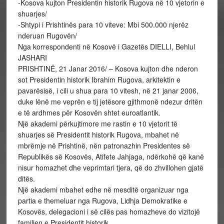
-Kosova kujton Presidentin historik Rugova në 10 vjetorin e
shuarjes/
-Shtypi i Prishtinës para 10 viteve: Mbi 500.000 njerëz
nderuan Rugovën/
Nga korrespondenti në Kosovë i Gazetës DIELLI, Behlul
JASHARI
PRISHTINË, 21 Janar 2016/ – Kosova kujton dhe nderon
sot Presidentin historik Ibrahim Rugova, arkitektin e
pavarësisë, i cili u shua para 10 vitesh, në 21 janar 2006,
duke lënë me veprën e tij jetësore gjithmonë ndezur dritën
e të ardhmes për Kosovën shtet euroatlantik.
Një akademi përkujtimore me rastin e 10 vjetorit të
shuarjes së Presidentit historik Rugova, mbahet në
mbrëmje në Prishtinë, nën patronazhin Presidentes së
Republikës së Kosovës, Atifete Jahjaga, ndërkohë që kanë
nisur homazhet dhe veprimtari tjera, që do zhvillohen gjatë
ditës.
Një akademi mbahet edhe në mesditë organizuar nga
partia e themeluar nga Rugova, Lidhja Demokratike e
Kosovës, delegacioni i së cilës pas homazheve do vizitojë
familjen e Presidentit historik.