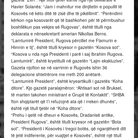
Havier Solanës: “Jam i mahnitur me dinjitetin e popullit të
Kosovës në këto ditë të zisë dhe të pikëllimit”. “Perëndimi
kërkon nga kosovarët që të bashkohen për të përmbushur
boshllëkun pas vekjes së Rugovas”, është titulli nga
deklarata e nënsekretarit amerian Nikollas Berns.
“Lamtumirë President, Rugova përcillet me Flamurin e
Himnin e tij”, është titulli kryesor n gazetën “Kosova sot”.
“Kosova u nda nga Presidenti i parë i saj Ibrahim Rugova.
Lamtumirë”, është kryetitulli në gazetën “Lajm ekskluzive”.
Gazeta njofton se në varrimin e Rugovës ishin 36
delegacione shtetrërore me rreth 200 anëtarë.
“Lamtumirë President”, është kryeartikulli i gazetës “Koha
ditore”. Kjo gazetë paralajmëron: “Ahtisari sot në Bruksel,
të marten takohen ministrant e Grupit të Kontaktit”. “SHBA
fton shqiptarët që t’i refuzojnë ata që i rreken dhunës”,
është një titull tjetër në “Koha ditore”.
“Prehu i qetë në dheun e Kosovës, Dradanisë antike,
President Rugova”, është titulli kryesor në gazetën “Bota
sot”. “Presidenti i Kosovës i tregoi botës, që nganjëherë diti
të jetë indiferente, për vuajtjet e Kosovës”, është një titull