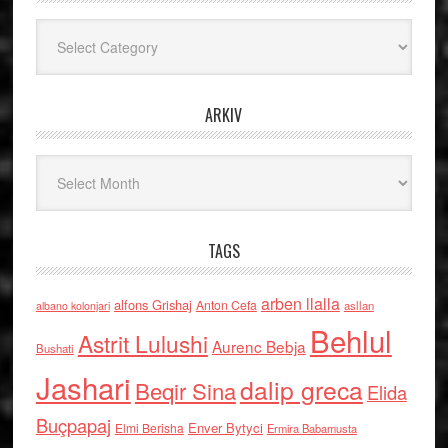
Kategoritë
ARKIV
Arkiv
TAGS
arben llalla
alfons Grishaj
Anton Cefa
asllan
albano kolonjari
Behlul
Astrit Lulushi
Aurenc Bebja
Bushati
Jashari
dalip greca
Beqir Sina
Elida
Buçpapaj
Enver Bytyci
Elmi Berisha
Ermira Babamusta