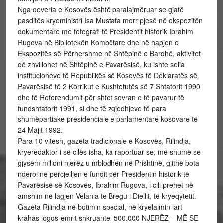
Nga qeveria e Kosovës është paralajmëruar se gjatë
pasditës kryeministri Isa Mustafa merr pjesë në ekspozitën
dokumentare me fotografi të Presidentit historik Ibrahim
Rugova në Bibliotekën Kombëtare dhe në hapjen e
Ekspozitës së Përhershme në Shtëpinë e Bardhë, aktivitet
që zhvillohet në Shtëpinë e Pavarësisë, ku ishte selia
institucioneve të Republikës së Kosovës të Deklaratës së
Pavarësisë të 2 Korrikut e Kushtetutës së 7 Shtatorit 1990
dhe të Referendumit për shtet sovran e të pavarur të
fundshtatorit 1991, si dhe të zgjedhjeve të para
shumëpartiake presidenciale e parlamentare kosovare të
24 Majit 1992.
Para 10 vitesh, gazeta tradicionale e Kosovës, Rilindja,
kryeredaktor i së cilës isha, ka raportuar se, më shumë se
gjysëm milioni njerëz u mblodhën në Prishtinë, gjithë bota
nderoi në përcjelljen e fundit për Presidentin historik të
Pavarësisë së Kosovës, Ibrahim Rugova, i cili prehet në
amshim në lagjen Velania te Bregu i Diellit, të kryeqytetit.
Gazeta Rilindja në botimin special, në kryelajmin lart
krahas logos-emrit shkruante: 500.000 NJERËZ – MË SE