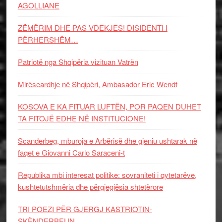
AGOLLIANE
ZËMËRIM DHE PAS VDEKJES! DISIDENTI I
PËRHERSHËM…
Patriotë nga Shqipëria vizituan Vatrën
Mirëseardhje në Shqipëri, Ambasador Eric Wendt
KOSOVA E KA FITUAR LUFTËN, POR PAQEN DUHET
TA FITOJË EDHE NË INSTITUCIONE!
Scanderbeg, mburoja e Arbërisë dhe gjeniu ushtarak në
faqet e Giovanni Carlo Saraceni-t
Republika mbi interesat politike: sovraniteti i qytetarëve,
kushtetutshmëria dhe përgjegjësia shtetërore
TRI POEZI PËR GJERGJ KASTRIOTIN-
SKËNDERBEUN