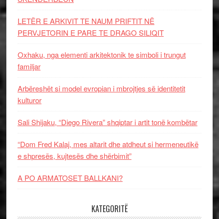
LETËR E ARKIVIT TE NAUM PRIFTIT NË
PERVJETORIN E PARE TE DRAGO SILIQIT
Oxhaku, nga elementi arkitektonik te simboli i trungut
familjar
Arbëreshët si model evropian i mbrojtjes së identitetit
kulturor
Sali Shijaku, “Diego Rivera” shqiptar i artit tonë kombëtar
“Dom Fred Kalaj, mes altarit dhe atdheut si hermeneutikë
e shpresës, kujtesës dhe shërbimit”
A PO ARMATOSET BALLKANI?
KATEGORITË