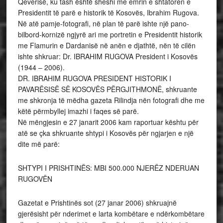
Qeverisë, ku tash është sheshi me emrin e shtatoren e
Presidentit të parë e historik të Kosovës, Ibrahim Rugova.
Në atë pamje-fotografi, në plan të parë ishte një pano-
bilbord-kornizë ngjyrë ari me portretin e Presidentit historik
me Flamurin e Dardanisë në anën e djathtë, nën të cilën
ishte shkruar: Dr. IBRAHIM RUGOVA President i Kosovës
(1944 – 2006).
DR. IBRAHIM RUGOVA PRESIDENT HISTORIK I
PAVARËSISË SË KOSOVËS PËRGJITHMONË, shkruante
me shkronja të mëdha gazeta Rilindja nën fotografi dhe me
këtë përmbyllej imazhi i faqes së parë.
Në mëngjesin e 27 janarit 2006 kam raportuar kështu për
atë se çka shkruante shtypi i Kosovës për ngjarjen e një
dite më parë:
SHTYPI I PRISHTINËS: MBI 500.000 NJERËZ NDERUAN
RUGOVËN
Gazetat e Prishtinës sot (27 janar 2006) shkruajnë
gjerësisht për nderimet e larta kombëtare e ndërkombëtare