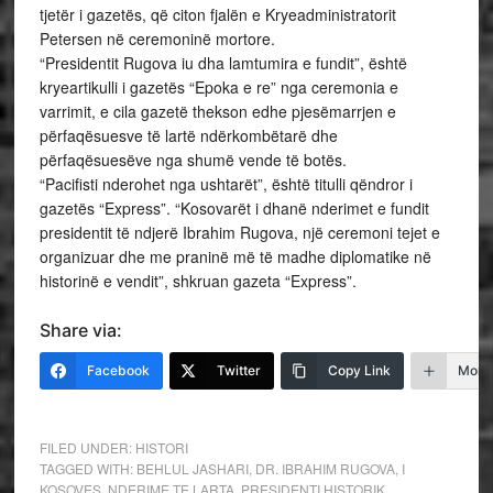
tjetër i gazetës, që citon fjalën e Kryeadministratorit
Petersen në ceremoninë mortore.
“Presidentit Rugova iu dha lamtumira e fundit”, është
kryeartikulli i gazetës “Epoka e re” nga ceremonia e
varrimit, e cila gazetë thekson edhe pjesëmarrjen e
përfaqësuesve të lartë ndërkombëtarë dhe
përfaqësuesëve nga shumë vende të botës.
“Pacifisti nderohet nga ushtarët”, është titulli qëndror i
gazetës “Express”. “Kosovarët i dhanë nderimet e fundit
presidentit të ndjerë Ibrahim Rugova, një ceremoni tejet e
organizuar dhe me praninë më të madhe diplomatike në
historinë e vendit”, shkruan gazeta “Express”.
Share via:
Facebook
Twitter
Copy Link
More
FILED UNDER:
HISTORI
TAGGED WITH:
BEHLUL JASHARI
,
DR. IBRAHIM RUGOVA
,
I
KOSOVES
,
NDERIME TE LARTA
,
PRESIDENTI HISTORIK