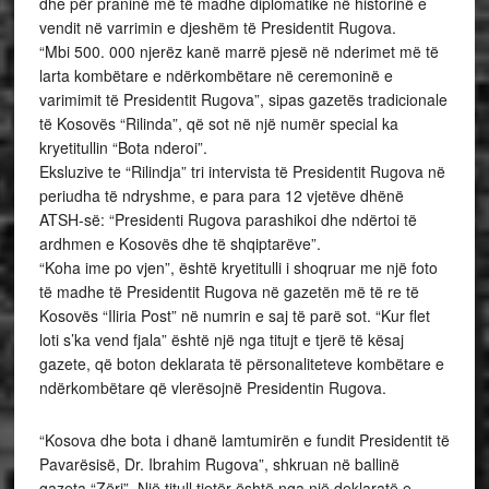
dhe për praninë më të madhe diplomatike në historinë e
vendit në varrimin e djeshëm të Presidentit Rugova.
“Mbi 500. 000 njerëz kanë marrë pjesë në nderimet më të
larta kombëtare e ndërkombëtare në ceremoninë e
varimimit të Presidentit Rugova”, sipas gazetës tradicionale
të Kosovës “Rilinda”, që sot në një numër special ka
kryetitullin “Bota nderoi”.
Eksluzive te “Rilindja” tri intervista të Presidentit Rugova në
periudha të ndryshme, e para para 12 vjetëve dhënë
ATSH-së: “Presidenti Rugova parashikoi dhe ndërtoi të
ardhmen e Kosovës dhe të shqiptarëve”.
“Koha ime po vjen”, është kryetitulli i shoqruar me një foto
të madhe të Presidentit Rugova në gazetën më të re të
Kosovës “Iliria Post” në numrin e saj të parë sot. “Kur flet
loti s’ka vend fjala” është një nga titujt e tjerë të kësaj
gazete, që boton deklarata të përsonaliteteve kombëtare e
ndërkombëtare që vlerësojnë Presidentin Rugova.
“Kosova dhe bota i dhanë lamtumirën e fundit Presidentit të
Pavarësisë, Dr. Ibrahim Rugova”, shkruan në ballinë
gazeta “Zëri”. Një titull tjetër është nga një deklaratë e