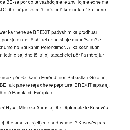
da BE-së por do të vazhdojmë të zhvillojmë edhe më
TO dhe organizata të tjera ndërkombëtare” ka thënë
Serwer ka thënë se BREXIT padyshim ka prodhuar
e, por kjo mund të shihet edhe si një mundësi më e
humë në Ballkanin Perëndimor. Ai ka këshilluar
etin e saj dhe të krijoj kapacitetet për t’a mbrojtur
rancez për Ballkanin Perëndimor, Sebastian Gricourt,
ë BE nuk janë të reja dhe të papritura. BREXIT sipas tij,
hëm të Bashkimit Evropian.
ber Hysa, Mimoza Ahmetaj dhe diplomatë të Kosovës.
toj dhe analizoj sjelljen e ardhshme të Kosovës pas