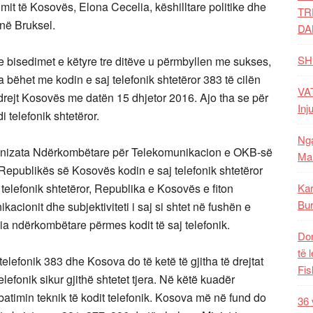
omit të Kosovës, Elona Cecelia, këshilltare politike dhe
TR
në Bruksel.
DA
SH
 se bisedimet e këtyre tre ditëve u përmbyllen me sukses,
bëhet me kodin e saj telefonik shtetëror 383 të cilën
VAT
ërdrejt Kosovës me datën 15 dhjetor 2016. Ajo tha se për
Inj
i telefonik shtetëror.
Nga
Organizata Ndërkombëtare për Telekomunikacion e OKB-së
Mal
 Republikës së Kosovës kodin e saj telefonik shtetëror
 telefonik shtetëror, Republika e Kosovës e fiton
Kar
Bur
kacionit dhe subjektiviteti i saj si shtet në fushën e
ia ndërkombëtare përmes kodit të saj telefonik.
Dom
të 
lefonik 383 dhe Kosova do të ketë të gjitha të drejtat
Fis
lefonik sikur gjithë shtetet tjera. Në këtë kuadër
timin teknik të kodit telefonik. Kosova më në fund do
36 