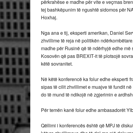
përkrahëse e madhe për vite e veçmas bren
tej bashkëpunim të ngushtë sidomos për NA
Hoxhaj.
Nga ana e tij, eksperti amerikan, Daniel 
zhvillime të reja në politikën ndërkombëtar
madhe për Rusinë që të ndërhyjë edhe më s
Kosovën që pas BREXIT-it të plotsojë sovranit
këtë sovranitet.
Në këtë konferencë ka folur edhe eksperti f
sipas të cilit zhvillimet e muajve të fundit n
do të mund të ndikojë në zgjerimin e ardhs
Për temën kanë folur edhe ambasadorët Yl
Qëllimi i konferencës është që MPJ të disku