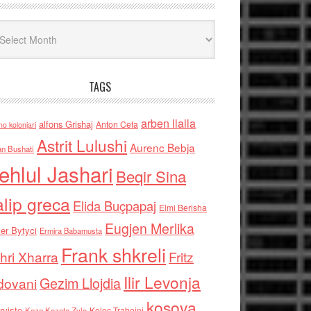
iv
TAGS
arben llalla
alfons Grishaj
Anton Cefa
no kolonjari
Astrit Lulushi
Aurenc Bebja
an Bushati
ehlul Jashari
Beqir Sina
alip greca
Elida Buçpapaj
Elmi Berisha
Eugjen Merlika
er Bytyci
Ermira Babamusta
Frank shkreli
hri Xharra
Fritz
Ilir Levonja
Gezim Llojdia
dovani
kosova
rviste
Kolec Traboini
Keze Kozeta Zylo