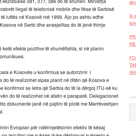
et ekzistuese 381, 377, 386 do të shuhen. Ministrja
eko
ratorët ilegal të telefonisë mobile dhe fikse të Serbisë
A n
t të luftës në Kosovë më 1999. Ajo po ashtu edhe
fsh
a Kosova në Serbi dhe anasjelltas do të jenë thirrje
PR
RE
 ketë efekte pozitive të shumëfishta, si në planin
ekomunikues.
FO
TA
pala e Kosovës u konfirmua se autorizimi i
SH
 do të realizohet sipas planit në ditën që Kosova e
be konfirmoi se letra që Serbia do të ia dërgoj ITU-së ku
ovën do të realizohet në afatin e paraparë. Delegacionet
ëto dokumente janë në pajtim të plotë me Marrëveshjen
Kat
l.
kimin Evropian për ndërmjetësimin efektiv të kësaj
s po rezulton me sukses duke dëshmuar suksesin e