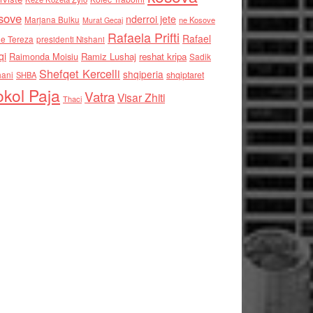
sove
nderroi jete
Marjana Bulku
ne Kosove
Murat Gecaj
Rafaela Prifti
Rafael
e Tereza
presidenti Nishani
qi
Raimonda Moisiu
Ramiz Lushaj
reshat kripa
Sadik
Shefqet Kercelli
shqiperia
hani
shqiptaret
SHBA
kol Paja
Vatra
Visar Zhiti
Thaci