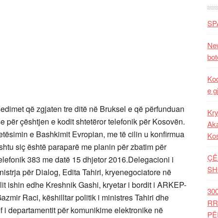
SP
New
bot
Kod
e g
edimet që zgjaten tre ditë në Bruksel e që përfunduan
Kry
e për çështjen e kodit shtetëror telefonik për Kosovën.
Aka
ësimin e Bashkimit Evropian, me të cilin u konfirmua
Ko
shtu siç është paraparë me planin për zbatim për
ÇË
telefonik 383 me datë 15 dhjetor 2016.Delegacioni i
SH
trja për Dialog, Edita Tahiri, kryenegociatore në
lit ishin edhe Kreshnik Gashi, kryetar i bordit i ARKEP-
30
zmir Raci, këshilltar politik i ministres Tahiri dhe
RR
shef i departamentit për komunikime elektronike në
PË