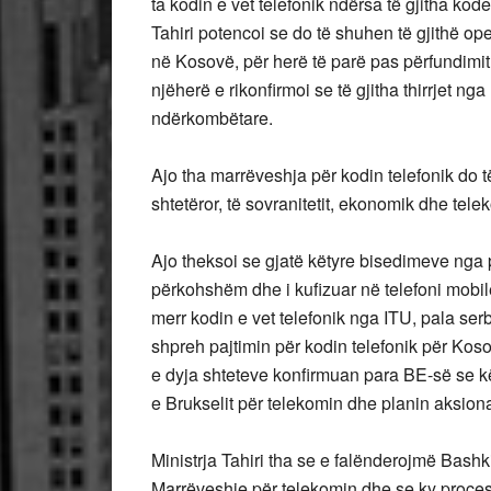
ta kodin e vet telefonik ndërsa të gjitha kod
Tahiri potencoi se do të shuhen të gjithë ope
në Kosovë, për herë të parë pas përfundimi
njëherë e rikonfirmoi se të gjitha thirrjet ng
ndërkombëtare.
Ajo tha marrëveshja për kodin telefonik do të
shtetëror, të sovranitetit, ekonomik dhe tel
Ajo theksoi se gjatë këtyre bisedimeve nga 
përkohshëm dhe i kufizuar në telefoni mobile
merr kodin e vet telefonik nga ITU, pala ser
shpreh pajtimin për kodin telefonik për Kos
e dyja shteteve konfirmuan para BE-së se k
e Brukselit për telekomin dhe planin aksiona
Ministrja Tahiri tha se e falënderojmë Bash
Marrëveshje për telekomin dhe se ky proce