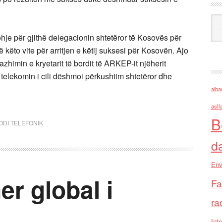
Ark
ohje për gjithë delegacionin shtetëror të Kosovës për
këto vite për arritjen e këtij suksesi për Kosovën. Ajo
zhimin e kryetarit të bordit të ARKEP-it njëherit
r telekomin i cili dëshmoi përkushtim shtetëror dhe
alba
asll
B
ODI TELEFONIK
d
Env
er global i
Fa
ra
Inte