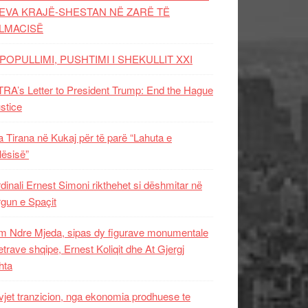
EVA KRAJË-SHESTAN NË ZARË TË
LMACISË
POPULLIMI, PUSHTIMI I SHEKULLIT XXI
RA’s Letter to President Trump: End the Hague
ustice
 Tirana në Kukaj për të parë “Lahuta e
ësisë”
dinali Ernest Simoni rikthehet si dëshmitar në
gun e Spaçit
 Ndre Mjeda, sipas dy figurave monumentale
letrave shqipe, Ernest Koliqit dhe At Gjergj
hta
vjet tranzicion, nga ekonomia prodhuese te