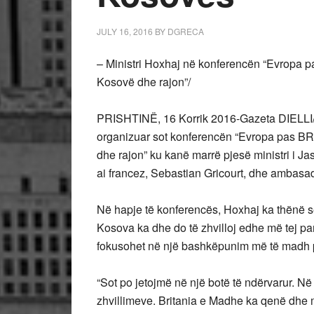
JULY 16, 2016
BY
DGRECA
– Ministri Hoxhaj në konferencën “Evropa p
Kosovë dhe rajon”/
PRISHTINË, 16 Korrik 2016-Gazeta DIELLI/
organizuar sot konferencën “Evropa pas BR
dhe rajon” ku kanë marrë pjesë ministri i J
ai francez, Sebastian Gricourt, dhe ambasa
Në hapje të konferencës, Hoxhaj ka thënë s
Kosova ka dhe do të zhvilloj edhe më tej par
fokusohet në një bashkëpunim më të madh p
“Sot po jetojmë në një botë të ndërvarur. Në 
zhvillimeve. Britania e Madhe ka qenë dhe 