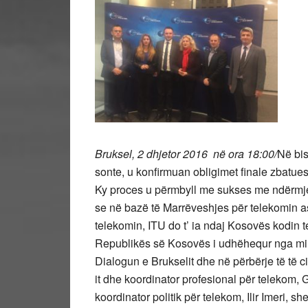
Bruksel, 2 dhjetor 2016 në ora 18:00/
Në bis
sonte, u konfirmuan obligimet finale zbatues
Ky proces u përmbyll me sukses me ndërmjet
se në bazë të Marrëveshjes për telekomin a
telekomin, ITU do t’ ia ndaj Kosovës kodin 
Republikës së Kosovës i udhëhequr nga minis
Dialogun e Brukselit dhe në përbërje të të ci
it dhe koordinator profesional për telekom, Ga
koordinator politik për telekom, Ilir Imeri, 