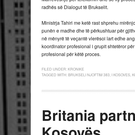
radhës së Dialogut të Brukselit.
Ministrja Tahiri me ketë rast shprehu mirënj
punën e madhe dhe të përkushtuar për gjithë 
në mënyrë të veçantë vlerësoi lart edhe anga
koordinator profesional i grupit shtetëror pë
profesional për këtë proces.
FILED UNDER:
KRONIKE
TAGGED WITH:
BRUKSELI NJOFTIM 383
,
I KOSOVES
,
K
Britania partn
Kosovës