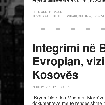
këtyre zhvillimeve dhe të dal me një dokume
FILED UNDER:
RAJON
TAGGED WITH:
BEHLUL JASHARI
,
BRITANIA
,
I KOSOV
Integrimi në
Evropian, viz
Kosovës
APRIL 21, 2016
BY
DGRECA
-Kryeministri Isa Mustafa: Marrëves
dokumenteve më të rëndësishme pa