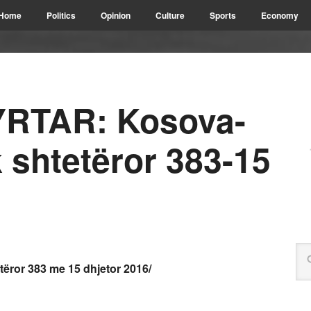
Home
Politics
Opinion
Culture
Sports
Economy
RTAR: Kosova-
k shtetëror 383-15
tëror 383 me 15 dhjetor 2016/