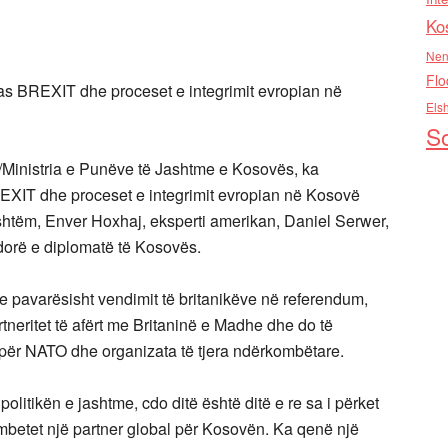
Ko
Nen
Flo
as BREXIT dhe proceset e integrimit evropian në
Els
So
Ministria e Punëve të Jashtme e Kosovës, ka
EXIT dhe proceset e integrimit evropian në Kosovë
ashtëm, Enver Hoxhaj, eksperti amerikan, Daniel Serwer,
dorë e diplomatë të Kosovës.
e pavarësisht vendimit të britanikëve në referendum,
tneritet të afërt me Britaninë e Madhe dhe do të
ër NATO dhe organizata të tjera ndërkombëtare.
politikën e jashtme, cdo ditë është ditë e re sa i përket
mbetet një partner global për Kosovën. Ka qenë një