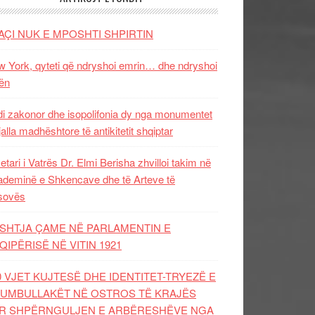
AÇI NUK E MPOSHTI SHPIRTIN
 York, qyteti që ndryshoi emrin… dhe ndryshoi
ën
i zakonor dhe isopolifonia dy nga monumentet
jalla madhështore të antikitetit shqiptar
etari i Vatrës Dr. Elmi Berisha zhvilloi takim në
deminë e Shkencave dhe të Arteve të
sovës
SHTJA ÇAME NË PARLAMENTIN E
QIPËRISË NË VITIN 1921
0 VJET KUJTESË DHE IDENTITET-TRYEZË E
UMBULLAKËT NË OSTROS TË KRAJËS
R SHPËRNGULJEN E ARBËRESHËVE NGA