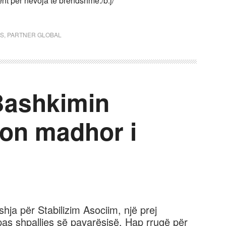
nt për nevoja të brendshme./b.j/
ES
,
PARTNER GLOBAL
 Bashkimin
ion madhor i
hja për Stabilizim Asociim, një prej
s shpalljes së pavarësisë. Hap rrugë për