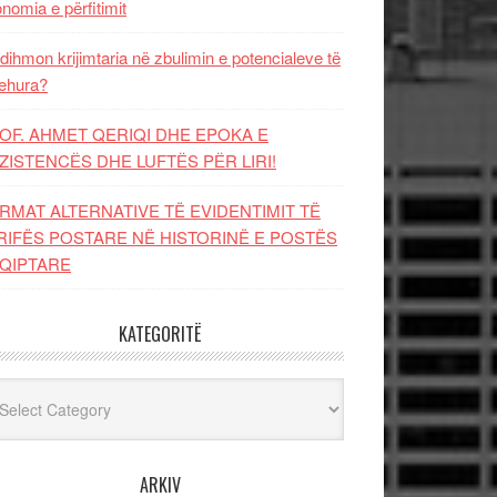
nomia e përfitimit
dihmon krijimtaria në zbulimin e potencialeve të
ehura?
OF. AHMET QERIQI DHE EPOKA E
ZISTENCЁS DHE LUFTЁS PЁR LIRI!
RMAT ALTERNATIVE TË EVIDENTIMIT TË
RIFËS POSTARE NË HISTORINË E POSTËS
QIPTARE
KATEGORITË
egoritë
ARKIV