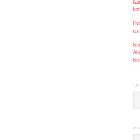
New
bot
Kod
e g
Kry
Aka
Ko
Kat
Ark