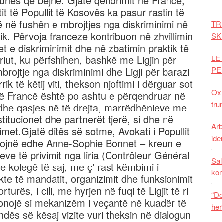
 punës që bëjnë. Gjatë qëndrimit në Francë,
tit të Popullit të Kosovës ka pasur rastin të
ë në fushën e mbrojtjes nga diskriminimi në
TR
lik. Përvoja franceze kontribuon në zhvillimin
SK
t e diskriminimit dhe në zbatimin praktik të
eriut, ku përfshihen, bashkë me Ligjin për
LE
mbrojtje nga diskriminimi dhe Ligji për barazi
PE
ik të këtij viti, thekson njoftimi i dërguar sot
Oxh
a në Francë është po ashtu e përqendruar në
tru
 dhe qasjes në të drejta, marrëdhënieve me
itucionet dhe partnerët tjerë, si dhe në
Arb
met.Gjatë ditës së sotme, Avokati i Popullit
iden
akojnë edhe Anne-Sophie Bonnet – kreun e
eve të privimit nga liria (Contrôleur Général
Sal
he kolegë të saj, me ç’ rast këmbimi i
ko
te të mandatit, organizimit dhe funksionimit
urës, i cili, me hyrjen në fuqi të Ligjit të ri
“Do
sionojë si mekanizëm i veçantë në kuadër të
her
dës së kësaj vizite vuri theksin në dialogun