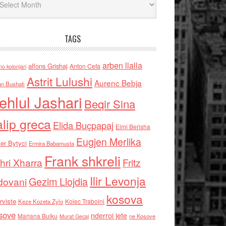
TAGS
arben llalla
alfons Grishaj
Anton Cefa
no kolonjari
Astrit Lulushi
Aurenc Bebja
an Bushati
ehlul Jashari
Beqir Sina
alip greca
Elida Buçpapaj
Elmi Berisha
Eugjen Merlika
er Bytyci
Ermira Babamusta
Frank shkreli
hri Xharra
Fritz
Ilir Levonja
Gezim Llojdia
dovani
kosova
rviste
Kolec Traboini
Keze Kozeta Zylo
sove
nderroi jete
Marjana Bulku
ne Kosove
Murat Gecaj