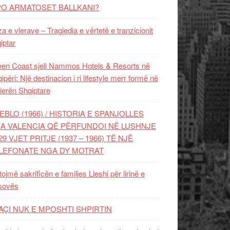
PO ARMATOSET BALLKANI?
za e vlerave – Tragjedia e vërtetë e tranzicionit
iptar
en Coast sjell Nammos Hotels & Resorts në
ipëri: Një destinacion i ri lifestyle merr formë në
ierën Shqiptare
EBLO (1966) / HISTORIA E SPANJOLLES
A VALENCIA QË PËRFUNDOI NË LUSHNJE
29 VJET PRITJE (1937 – 1966) TË NJË
LEFONATE NGA DY MOTRAT
tojmë sakrificën e familjes Lleshi për lirinë e
sovës
AÇI NUK E MPOSHTI SHPIRTIN