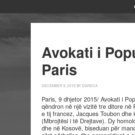
Avokati i Pop
Paris
DECEMBER 9, 2015
BY
DGRECA
Paris, 9 dhjetor 2015/ Avokati i Po
qëndron në një vizitë tre ditore n
e tij francez, Jacques Toubon dhe 
(Mbrojtësi i të Drejtave). Dy homol
dhe në Kosovë, biseduan për manda