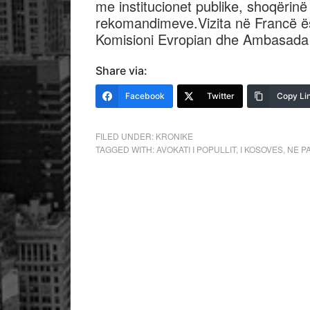
me institucionet publike, shoqërinë
rekomandimeve.Vizita në Francë ës
Komisioni Evropian dhe Ambasada 
Share via:
Facebook
Twitter
Copy Li
FILED UNDER:
KRONIKE
TAGGED WITH:
AVOKATI I POPULLIT
,
I KOSOVES
,
NE P