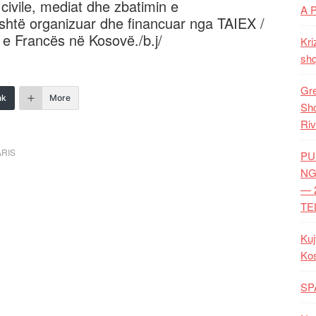
 civile, mediat dhe zbatimin e
A 
htë organizuar dhe financuar nga TAIEX /
e Francës në Kosovë./b.j/
Kri
shq
Gre
nk
More
Shq
Riv
ARIS
PU
NG
— 
TE
Kuj
Ko
SP