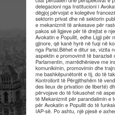
cilat përballen dhe perspektivat e
delegacioni nga Institucioni i Avoka
dëgjoj përvojat e kolegëve francez
sektorin privat dhe në sektorin pub
e mekanizmit të ankesave për raste
pakos së ligjeve për të drejtat e nj
Avokatin e Popullit, edhe Ligji për 
gjinore, që kanë hyrë në fuqi në korr
nga Parisi.Bëhet e ditur se, vizit
aspektin e promovimit të barazisë
Parlamentin, marrëdhënieve me inst
komunikimin, promovimin dhe trajni
me bashkëpunëtorët e tij, do të t
Kontrollorit të Përgjithshëm të vend
des lieux de privation de liberté) d
përvojave do të fokusohet në aspek
të Mekanizmit për parandalimin e tort
për Avokatin e Popullit do të funk
IAP-së. Po ashtu, një pjesë e axhen