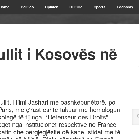
Home
Politics
Opinion
Culture
Sports
Economy
ullit i Kosovës në
pullit, Hilmi Jashari me bashkëpunëtorë, po
ë Paris, me ç‘rast është takuar me homologun
kolegë të tij nga “Défenseur des Droits”
ogët nga institucionet respektive në Francë
tin dhe përgjegjësitë që kanë, sfidat me të