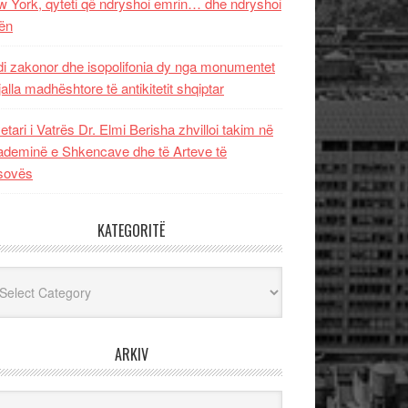
 York, qyteti që ndryshoi emrin… dhe ndryshoi
ën
i zakonor dhe isopolifonia dy nga monumentet
jalla madhështore të antikitetit shqiptar
etari i Vatrës Dr. Elmi Berisha zhvilloi takim në
deminë e Shkencave dhe të Arteve të
sovës
KATEGORITË
egoritë
ARKIV
iv