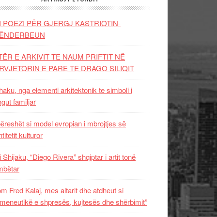
I POEZI PËR GJERGJ KASTRIOTIN-
ËNDERBEUN
TËR E ARKIVIT TE NAUM PRIFTIT NË
RVJETORIN E PARE TE DRAGO SILIQIT
aku, nga elementi arkitektonik te simboli i
ngut familjar
ëreshët si model evropian i mbrojtjes së
titetit kulturor
i Shijaku, “Diego Rivera” shqiptar i artit tonë
mbëtar
m Fred Kalaj, mes altarit dhe atdheut si
meneutikë e shpresës, kujtesës dhe shërbimit”