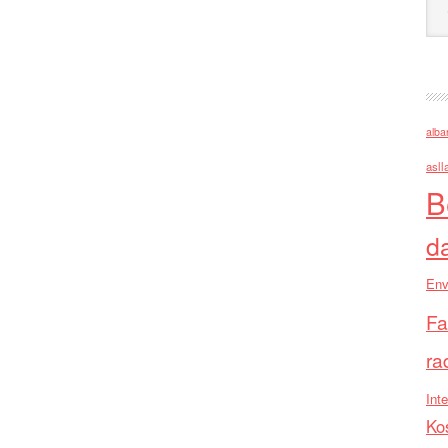
alba
asll
B
d
Env
Fa
ra
Inte
Ko