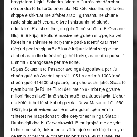
bregdetare Ulqini, Shkodra, Vlora e Durrësi shndërrohen
në qendra të kulturës orientale. Në këto vise lind një letërsi
shqipe e shkruar me alfabet arab , gjithashtu në shumë
raste shqiptarët veprat e tyre i shkruanin në gjuhët
orientale”. Pra siç shihet, shqiptarët në kohën e P. Osmane
fillojnë të krijojnë kulturë masive në gjuhën shqipe, ku vet
Kaleshi në shkrime të ndryshme paska identifikuar rreth
njëqind poet shqiptarë që kanë krijuar letërsi shqipe me
alfabet arab dhe letërsi në gjuhët turke, arabe dhe perse. “
E shifni ? brengosëse për atë kohë.
(Sipas Seksionit të Pasaportave nga Jugosllavia për t’u
shpërngulë në Anadoll nga viti 1951 e deri më 1966 janë
shpërngulë 414500 shqiptarë, turq dhe boshnjakë. Sipas të
njëjtit burim (MPJ, në Turqi deri më 1967 mbi një gjysmë
milioni “jugosllavë” janë shpërngulë nga Jugosllavia. Lidhur
me këtë duhet të shikohet gazeta “Nova Makedonia” 1950-
1957, ku janë evidentuar të shpërngulurit që merrnin
“shtetësinë maqedonasit” dhe detyroheshin nga Shtabi i
Rankoviqit dhe K. Cervenkovskit të emigrojnë me detyrim.
Lidhur me këtë, dokumentet vërtetojnë se në trojet e atyre
që ishin shpërngulë, titistët i kolonizuan 65000 sllavë. Në