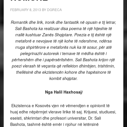
FEBRUARY 8, 2013
BY
DGRECA
Romantik dhe lirik, ironik dhe fantastik në opusin e tij letrar,
Sali Bashota ka realizuar disa poema të një hijeshie të
rrallë kushtuar Zanës Shqiptare. Poezia e tij është një
metaforë e nevojave të një kohe të ndershme, ndërsa
rruga shpirtërore e metaforës nuk ka të sosur, për atë
pelegrinazhi autoresk i temave të mëdha është i
përhershëm dhe i papërsëritshëm. Sali Bashota krijon një
poezi vlerash të veçanta që reflekton dhimbjen, trishtimin,
thellësinë dhe ekzistencën kohore dhe hapësinore të
kombit shqiptar.
Nga Halil Haxhosaj/
Ekzistenca e Kosovës vjen në vëmendjen e opinionit të
huaj edhe nëpërmjet vlerave lirike të saj. Krijuesi, studiuesi,
eseisti, shkrimtari dhe profesori universitar, Dr. Sali
Bashota, tashmë është emër i njohur në letërsinë