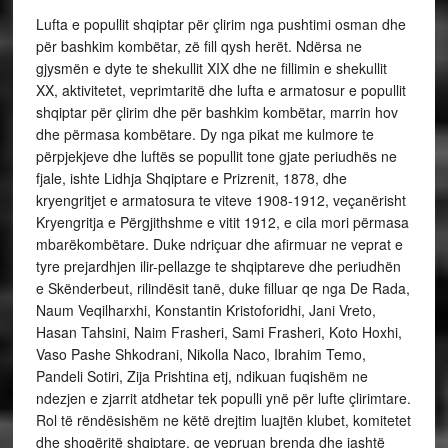
Lufta e popullit shqiptar për çlirim nga pushtimi osman dhe
për bashkim kombëtar, zë fill qysh herët. Ndërsa ne
gjysmën e dyte te shekullit XIX dhe ne fillimin e shekullit
XX, aktivitetet, veprimtaritë dhe lufta e armatosur e popullit
shqiptar për çlirim dhe për bashkim kombëtar, marrin hov
dhe përmasa kombëtare. Dy nga pikat me kulmore te
përpjekjeve dhe luftës se popullit tone gjate periudhës ne
fjale, ishte Lidhja Shqiptare e Prizrenit, 1878, dhe
kryengritjet e armatosura te viteve 1908-1912, veçanërisht
Kryengritja e Përgjithshme e vitit 1912, e cila mori përmasa
mbarëkombëtare. Duke ndriçuar dhe afirmuar ne veprat e
tyre prejardhjen ilir-pellazge te shqiptareve dhe periudhën
e Skënderbeut, rilindësit tanë, duke filluar qe nga De Rada,
Naum Veqilharxhi, Konstantin Kristoforidhi, Jani Vreto,
Hasan Tahsini, Naim Frasheri, Sami Frasheri, Koto Hoxhi,
Vaso Pashe Shkodrani, Nikolla Naco, Ibrahim Temo,
Pandeli Sotiri, Zija Prishtina etj, ndikuan fuqishëm ne
ndezjen e zjarrit atdhetar tek populli ynë për lufte çlirimtare.
Rol të rëndësishëm ne këtë drejtim luajtën klubet, komitetet
dhe shoqëritë shqiptare, qe vepruan brenda dhe jashtë