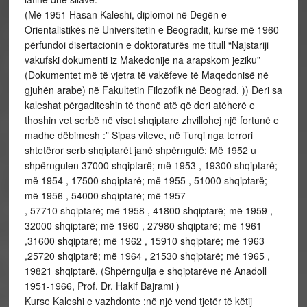
(Më 1951 Hasan Kaleshi, diplomoi në Degën e
Orientalistikës në Universitetin e Beogradit, kurse më 1960
përfundoi disertacionin e doktoraturës me titull “Najstariji
vakufski dokumenti iz Makedonije na arapskom jeziku”
(Dokumentet më të vjetra të vakëfeve të Maqedonisë në
gjuhën arabe) në Fakultetin Filozofik në Beograd. )) Deri sa
kaleshat përgaditeshin të thonë atë që deri atëherë e
thoshin vet serbë në viset shqiptare zhvillohej një fortunë e
madhe dëbimesh :” Sipas viteve, në Turqi nga terrori
shtetëror serb shqiptarët janë shpërngulë: Më 1952 u
shpërngulen 37000 shqiptarë; më 1953 , 19300 shqiptarë;
më 1954 , 17500 shqiptarë; më 1955 , 51000 shqiptarë;
më 1956 , 54000 shqiptarë; më 1957
, 57710 shqiptarë; më 1958 , 41800 shqiptarë; më 1959 ,
32000 shqiptarë; më 1960 , 27980 shqiptarë; më 1961
,31600 shqiptarë; më 1962 , 15910 shqiptarë; më 1963
,25720 shqiptarë; më 1964 , 21530 shqiptarë; më 1965 ,
19821 shqiptarë. (Shpërngulja e shqiptarëve në Anadoll
1951-1966, Prof. Dr. Hakif Bajrami )
Kurse Kaleshi e vazhdonte :në një vend tjetër të këtij