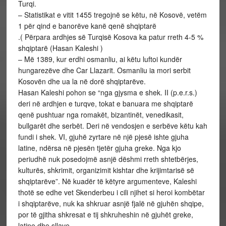
Turqi.
– Statistikat e vitit 1455 tregojnë se këtu, në Kosovë, vetëm
1 për qind e banorëve kanë qenë shqiptarë
.( Përpara ardhjes së Turqisë Kosova ka patur rreth 4-5 %
shqiptarë (Hasan Kaleshi )
– Më 1389, kur erdhi osmanliu, ai këtu luftoi kundër
hungarezëve dhe Car Llazarit. Osmanliu ia mori serbit
Kosovën dhe ua la në dorë shqiptarëve.
Hasan Kaleshi pohon se “nga gjysma e shek. II (p.e.r.s.)
deri në ardhjen e turqve, tokat e banuara me shqiptarë
qenë pushtuar nga romakët, bizantinët, venedikasit,
bullgarët dhe serbët. Deri në vendosjen e serbëve këtu kah
fundi i shek. VI, gjuhë zyrtare në një pjesë ishte gjuha
latine, ndërsa në pjesën tjetër gjuha greke. Nga kjo
periudhë nuk posedojmë asnjë dëshmi rreth shtetbërjes,
kulturës, shkrimit, organizimit kishtar dhe krijimtarisë së
shqiptarëve”. Në kuadër të këtyre argumenteve, Kaleshi
thotë se edhe vet Skenderbeu i cili njihet si heroi kombëtar
i shqiptarëve, nuk ka shkruar asnjë fjalë në gjuhën shqipe,
por të gjitha shkresat e tij shkruheshin në gjuhët greke,
latine dhe sllave.