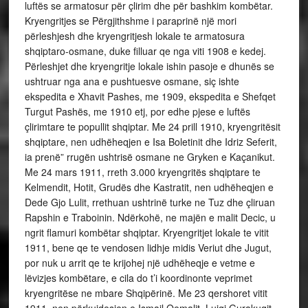
luftës se armatosur për çlirim dhe për bashkim kombëtar.
Kryengritjes se Përgjithshme i paraprinë një mori
përleshjesh dhe kryengritjesh lokale te armatosura
shqiptaro-osmane, duke filluar qe nga viti 1908 e kedej.
Përleshjet dhe kryengritje lokale ishin pasoje e dhunës se
ushtruar nga ana e pushtuesve osmane, siç ishte
ekspedita e Xhavit Pashes, me 1909, ekspedita e Shefqet
Turgut Pashës, me 1910 etj, por edhe pjese e luftës
çlirimtare te popullit shqiptar. Me 24 prill 1910, kryengritësit
shqiptare, nen udhëheqjen e Isa Boletinit dhe Idriz Seferit,
ia prenë” rrugën ushtrisë osmane ne Gryken e Kaçanikut.
Me 24 mars 1911, rreth 3.000 kryengritës shqiptare te
Kelmendit, Hotit, Grudës dhe Kastratit, nen udhëheqjen e
Dede Gjo Lulit, rrethuan ushtrinë turke ne Tuz dhe çliruan
Rapshin e Traboinin. Ndërkohë, ne majën e malit Decic, u
ngrit flamuri kombëtar shqiptar. Kryengritjet lokale te vitit
1911, bene qe te vendosen lidhje midis Veriut dhe Jugut,
por nuk u arrit qe te krijohej një udhëheqje e vetme e
lëvizjes kombëtare, e cila do t’i koordinonte veprimet
kryengritëse ne mbare Shqipërinë. Me 23 qershoret vitit