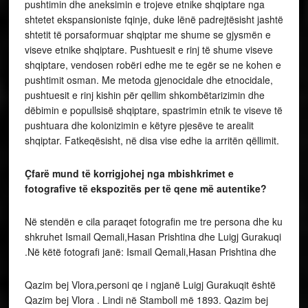
pushtimin dhe aneksimin e trojeve etnike shqiptare nga
shtetet ekspansioniste fqinje, duke lënë padrejtësisht jashtë
shtetit të porsaformuar shqiptar me shume se gjysmën e
viseve etnike shqiptare. Pushtuesit e rinj të shume viseve
shqiptare, vendosen robëri edhe me te egër se ne kohen e
pushtimit osman. Me metoda gjenocidale dhe etnocidale,
pushtuesit e rinj kishin për qellim shkombëtarizimin dhe
dëbimin e popullsisë shqiptare, spastrimin etnik te viseve të
pushtuara dhe kolonizimin e këtyre pjesëve te arealit
shqiptar. Fatkeqësisht, në disa vise edhe ia arritën qëllimit.
Çfarë mund të korrigjohej nga mbishkrimet e
fotografive të ekspozitës per të qene më autentike?
Në stendën e cila paraqet fotografin me tre persona dhe ku
shkruhet Ismail Qemali,Hasan Prishtina dhe Luigj Gurakuqi
.Në këtë fotografi janë: Ismail Qemali,Hasan Prishtina dhe
Qazim bej Vlora,personi qe i ngjanë Luigj Gurakuqit është
Qazim bej Vlora . Lindi në Stamboll më 1893. Qazim bej