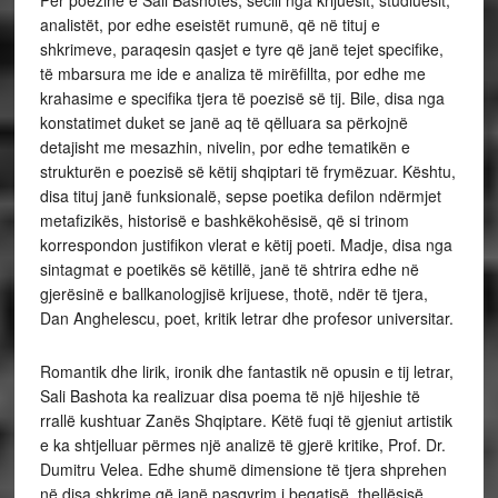
Për poezinë e Sali Bashotës, secili nga krijuesit, studiuesit,
analistët, por edhe eseistët rumunë, që në tituj e
shkrimeve, paraqesin qasjet e tyre që janë tejet specifike,
të mbarsura me ide e analiza të mirëfillta, por edhe me
krahasime e specifika tjera të poezisë së tij. Bile, disa nga
konstatimet duket se janë aq të qëlluara sa përkojnë
detajisht me mesazhin, nivelin, por edhe tematikën e
strukturën e poezisë së këtij shqiptari të frymëzuar. Kështu,
disa tituj janë funksionalë, sepse poetika defilon ndërmjet
metafizikës, historisë e bashkëkohësisë, që si trinom
korrespondon justifikon vlerat e këtij poeti. Madje, disa nga
sintagmat e poetikës së këtillë, janë të shtrira edhe në
gjerësinë e ballkanologjisë krijuese, thotë, ndër të tjera,
Dan Anghelescu, poet, kritik letrar dhe profesor universitar.
Romantik dhe lirik, ironik dhe fantastik në opusin e tij letrar,
Sali Bashota ka realizuar disa poema të një hijeshie të
rrallë kushtuar Zanës Shqiptare. Këtë fuqi të gjeniut artistik
e ka shtjelluar përmes një analizë të gjerë kritike, Prof. Dr.
Dumitru Velea. Edhe shumë dimensione të tjera shprehen
në disa shkrime që janë pasqyrim i begatisë, thellësisë,