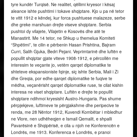
tyre kundër Turqisë. Ne realitet, qëllimi kryesor i kësaj
aleance ishte pushtimi i tokave shqiptare. Kjo u pa në tetor
te vitit 1912 e këndej, kur forca pushtuese malazeze, serbe
dhe greke marshuan drejte viseve shqiptare. Serbia
pushtoi dy vilajete, Vilajetin e Kosovës dhe atë te
Manastirit. Me 14 tetor, ne Shkup u themelua Komiteti
“Shpëtimi”, te cilin e përbenin Hasan Prishtina, Bajram
Curri, Salih Gjuka, Bedri Pejani. Veprimtarinë dhe luftën e
popullit shqiptar gjate viteve 1908-1912, e përcollën me
interesim te veçante jo, vetëm qarqet diplomatike te
shteteve ekspansioniste fqinje, siç ishte Serbia, Mali i Zi
dhe Greqia, por edhe qarqet diplomatike te fuqive te
mëdha, veçanërisht qarqet diplomatike ruse, te cilat kishin
interesa ne viset shqiptare. Luftën e drejte te popullit
shqiptare ndihmoi kryesisht Austro-Hungaria. Pas shume
përpjekjeve, luftimeve te përgjakshme dhe peripecive te
renda, me 28 Nëntor 1912, Kuvendi Kombëtar i mbledhur
ne Vlore, nen udhëheqjen e Ismail Qemalit, e shpalli
Pavarësinë e Shqipërisë, e cila u njoh ne Konferencën e
Londrës, me 1913. Konferenca e Londrës, e pranoi