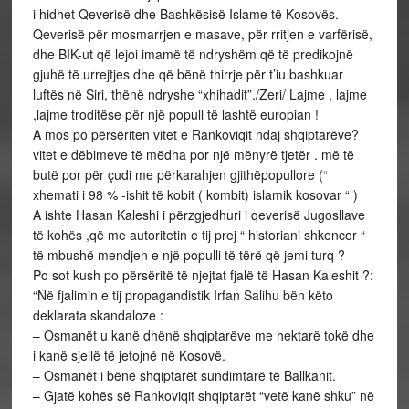
i hidhet Qeverisë dhe Bashkësisë Islame të Kosovës.
Qeverisë për mosmarrjen e masave, për rritjen e varfërisë,
dhe BIK-ut që lejoi imamë të ndryshëm që të predikojnë
gjuhë të urrejtjes dhe që bënë thirrje për t’iu bashkuar
luftës në Siri, thënë ndryshe “xhihadit”./Zeri/ Lajme , lajme
,lajme troditëse për një popull të lashtë europian !
A mos po përsëriten vitet e Rankoviqit ndaj shqiptarëve?
vitet e dëbimeve të mëdha por një mënyrë tjetër . më të
butë por për çudi me përkarahjen gjithëpopullore (“
xhemati i 98 % -ishit të kobit ( kombit) islamik kosovar “ )
A ishte Hasan Kaleshi i përzgjedhuri i qeverisë Jugosllave
të kohës ,që me autoritetin e tij prej “ historiani shkencor “
të mbushë mendjen e një populli të tërë që jemi turq ?
Po sot kush po përsëritë të njejtat fjalë të Hasan Kaleshit ?:
“Në fjalimin e tij propagandistik Irfan Salihu bën këto
deklarata skandaloze :
– Osmanët u kanë dhënë shqiptarëve me hektarë tokë dhe
i kanë sjellë të jetojnë në Kosovë.
– Osmanët i bënë shqiptarët sundimtarë të Ballkanit.
– Gjatë kohës së Rankoviqit shqiptarët “vetë kanë shku” në