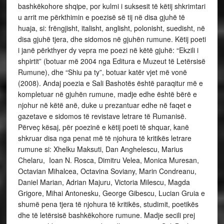
bashkëkohore shqipe, por kulmi i suksesit të këtij shkrimtari
u arrit me përkthimin e poezisë së tij në disa gjuhë të
huaja, si: frëngjisht, italisht, anglisht, polonisht, suedisht, në
disa gjuhë tjera, dhe sidomos në gjuhën rumune. Këtij poeti
i janë përkthyer dy vepra me poezi në këtë gjuhë: “Ekzili i
shpirtit” (botuar më 2004 nga Editura e Muzeut të Letërsisë
Rumune), dhe “Shiu pa ty”, botuar katër vjet më vonë
(2008). Andaj poezia e Sali Bashotës është paraqitur më e
kompletuar në gjuhën rumune, madje edhe është bërë e
njohur në këtë anë, duke u prezantuar edhe në faqet e
gazetave e sidomos të revistave letrare të Rumanisë.
Përveç kësaj, për poezinë e këtij poeti të shquar, kanë
shkruar disa nga penat më të njohura të kritikës letrare
rumune si: Xhelku Maksuti, Dan Anghelescu, Marius
Chelaru, Ioan N. Rosca, Dimitru Velea, Monica Muresan,
Octavian Mihalcea, Octavina Soviany, Marin Condreanu,
Daniel Marian, Adrian Majuru, Victoria Milescu, Magda
Grigore, Mihai Antonesku, George Gibescu, Lucian Gruia e
shumë pena tjera të njohura të kritikës, studimit, poetikës
dhe të letërsisë bashkëkohore rumune. Madje secili prej