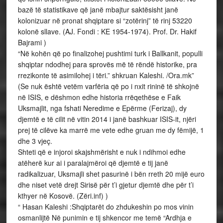
bazë të statistikave që janë mbajtur saktësisht janë
kolonizuar në pronat shqiptare si “zotërinj” të rinj 53220
kolonë sllave. (AJ. Fondi : KE 1954-1974). Prof. Dr. Hakif
Bajrami )
“Në kohën që po finalizohej pushtimi turk i Ballkanit, populli
shqiptar ndodhej para sprovës më të rëndë historike, pra
rrezikonte të asimilohej i tëri.” shkruan Kaleshi. /Ora.mk”
(Se nuk është vetëm varfëria që po i nxit rininë të shkojnë
në ISIS, e dëshmon edhe historia rrëqethëse e Faik
Uksmajlit, nga fshati Neredime e Epërme (Ferizaj), dy
djemtë e të cilit në vitin 2014 i janë bashkuar ISIS-it, njëri
prej të cilëve ka marrë me vete edhe gruan me dy fëmijë, 1
dhe 3 vjeç.
Shteti që e injoroi skajshmërisht e nuk i ndihmoi edhe
atëherë kur ai i paralajmëroi që djemtë e tij janë
radikalizuar, Uksmajli shet pasurinë i bën rreth 20 mijë euro
dhe niset vetë drejt Sirisë për t’i gjetur djemtë dhe për t’i
kthyer në Kosovë. (Zëri.inf) )
“ Hasan Kaleshi :Shqiptarët do zhdukeshin po mos vinin
osmanlijtë Në punimin e tij shkencor me temë “Ardhja e