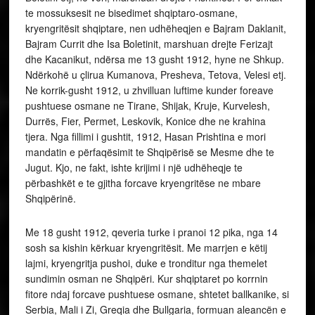
te mossuksesit ne bisedimet shqiptaro-osmane,
kryengritësit shqiptare, nen udhëheqjen e Bajram Daklanit,
Bajram Currit dhe Isa Boletinit, marshuan drejte Ferizajt
dhe Kacanikut, ndërsa me 13 gusht 1912, hyne ne Shkup.
Ndërkohë u çlirua Kumanova, Presheva, Tetova, Velesi etj.
Ne korrik-gusht 1912, u zhvilluan luftime kunder foreave
pushtuese osmane ne Tirane, Shijak, Kruje, Kurvelesh,
Durrës, Fier, Permet, Leskovik, Konice dhe ne krahina
tjera. Nga fillimi i gushtit, 1912, Hasan Prishtina e mori
mandatin e përfaqësimit te Shqipërisë se Mesme dhe te
Jugut. Kjo, ne fakt, ishte krijimi i një udhëheqje te
përbashkët e te gjitha forcave kryengritëse ne mbare
Shqipërinë.
Me 18 gusht 1912, qeveria turke i pranoi 12 pika, nga 14
sosh sa kishin kërkuar kryengritësit. Me marrjen e këtij
lajmi, kryengritja pushoi, duke e tronditur nga themelet
sundimin osman ne Shqipëri. Kur shqiptaret po korrnin
fitore ndaj forcave pushtuese osmane, shtetet ballkanike, si
Serbia, Mali i Zi, Greqia dhe Bullgaria, formuan aleancën e