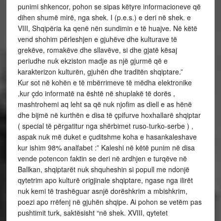
punimi shkencor, pohon se sipas këtyre informacioneve që
dihen shumë mirë, nga shek. I (p.e.s.) e deri në shek. e
VIII, Shqipëria ka qenë nën sundimin e të huajve. Në këtë
vend shohim përleshjen e gjuhëve dhe kulturave të
grekëve, romakëve dhe sllavëve, si dhe gjatë kësaj
periudhe nuk ekziston madje as një gjurmë që e
karakterizon kulturën, gjuhën dhe traditën shqiptare.”
Kur sot në kohën e të mbërrimeve të mëdha elektronike
,kur çdo informatë na është në shuplakë të dorës ,
mashtrohemi aq leht sa që nuk njofim as diell e as hënë
dhe bijmë në kurthën e disa të çpifurve hoxhallarë shqiptar
( special të përgatitur nga shërbimet ruso-turko-serbe ) ,
aspak nuk më duket e çuditshme koha e hasankaleshave
kur ishim 98% analfabet :” Kaleshi në këtë punim në disa
vende potencon faktin se deri në ardhjen e turqëve në
Ballkan, shqiptarët nuk shquheshin si popull me ndonjë
qytetrim apo kulturë origjinale shqiptare, ngase nga ilirët
nuk kemi të trashëguar asnjë dorëshkrim a mbishkrim,
poezi apo rrëfenj në gjuhën shqipe. Ai pohon se vetëm pas
pushtimit turk, saktësisht “në shek. XVIII, qytetet