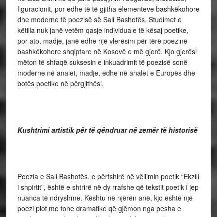
figuracionit, por edhe të të gjitha elementeve bashkëkohore
dhe moderne të poezisë së Sali Bashotës. Studimet e
këtilla nuk janë vetëm qasje individuale të kësaj poetike,
por ato, madje, janë edhe një vlerësim për tërë poezinë
bashkëkohore shqiptare në Kosovë e më gjerë. Kjo gjerësi
mëton të shfaqë suksesin e inkuadrimit të poezisë sonë
moderne në analet, madje, edhe në analet e Europës dhe
botës poetike në përgjithësi.
Kushtrimi artistik për të qëndruar në zemër të historisë
Poezia e Sali Bashotës, e përfshirë në vëllimin poetik “Ekzili
i shpirtit”, është e shtrirë në dy rrafshe që tekstit poetik i jep
nuanca të ndryshme. Kështu në njërën anë, kjo është një
poezi plot me tone dramatike që gjëmon nga pesha e