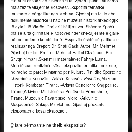
Flamurit ekspozitën historike “100 vjetori i pushtimit serbo-
malazez të vilajetit të Kosovës”.Ekspozita tematike
muzeore e përgatitur nga Mehmet Gjoshaj me fakte dhe
dokumente historike u hap në muzeun historik arkeologjik
të qytetit të Vlorës. Drejtori i këtij muzeu Skënder Spahiu
tha se lufta çlirimtare e Kosovës ndër shekuj është e gjallë
në memorien e kombit tonë. Ekspozita është përgatiture e
realizuar nga Drejtor: Dr. Shafi Gashi Autor: Mr. Mehmet
Gjoshaj Lektor: Prof. dr. Mehmet Halimi Dizajnues: Prof.
Shyqri Nimani .Skenimi i materialeve: Fahrije Luma.
Mundësuan realizimin kësaj ekspozite tematike muzeore,
ne radhe te pare: Ministrinë për Kulture, Rini dhe Sporte ne
Qeverinë e Kosovës, -Arkivin Kosovës,
Prishtine
,Muzeun
Historik Kombëtar, Tirane, -Arkivin Qendror te Shqipërisë,
Tirane,Arkivin e Ministrisë se Punëve te Brendshme,
Tirane. Muzeun e Pavarësisë, Vlore, -Arkivin e
Maqedonisë, Shkup. Mr Mehmet Gjoshaj prezantoi
eksponatet e kësaj ekspozite .
Ç’fare përmbante ne thelb ekspozita?