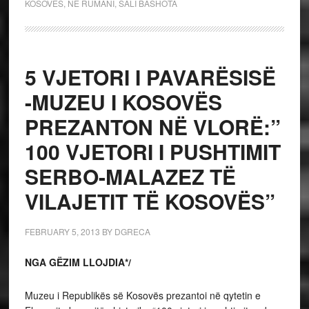
KOSOVES
,
NE RUMANI
,
SALI BASHOTA
5 VJETORI I PAVARËSISË
-MUZEU I KOSOVËS
PREZANTON NË VLORË:”
100 VJETORI I PUSHTIMIT
SERBO-MALAZEZ TË
VILAJETIT TË KOSOVËS”
FEBRUARY 5, 2013
BY
DGRECA
NGA GËZIM LLOJDIA*/
Muzeu i Republikës së Kosovës prezantoi në qytetin e