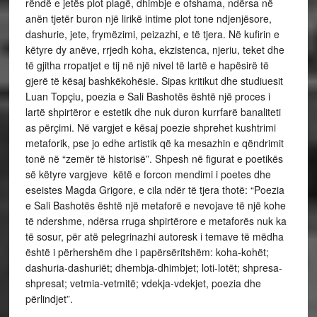
rëndë e jetës plot plagë, dhimbje e ofshama, ndërsa në
anën tjetër buron një lirikë intime plot tone ndjenjësore,
dashurie, jete, frymëzimi, peizazhi, e të tjera. Në kufirin e
këtyre dy anëve, rrjedh koha, ekzistenca, njeriu, teket dhe
të gjitha rropatjet e tij në një nivel të lartë e hapësirë të
gjerë të kësaj bashkëkohësie. Sipas kritikut dhe studiuesit
Luan Topçiu, poezia e Sali Bashotës është një proces i
lartë shpirtëror e estetik dhe nuk duron kurrfarë banaliteti
as përçimi. Në vargjet e kësaj poezie shprehet kushtrimi
metaforik, pse jo edhe artistik që ka mesazhin e qëndrimit
tonë në “zemër të historisë”. Shpesh në figurat e poetikës
së këtyre vargjeve këtë e forcon mendimi i poetes dhe
eseistes Magda Grigore, e cila ndër të tjera thotë: “Poezia
e Sali Bashotës është një metaforë e nevojave të një kohe
të ndershme, ndërsa rruga shpirtërore e metaforës nuk ka
të sosur, për atë pelegrinazhi autoresk i temave të mëdha
është i përhershëm dhe i papërsëritshëm: koha-kohët;
dashuria-dashuriët; dhembja-dhimbjet; loti-lotët; shpresa-
shpresat; vetmia-vetmitë; vdekja-vdekjet, poezia dhe
përlindjet”.