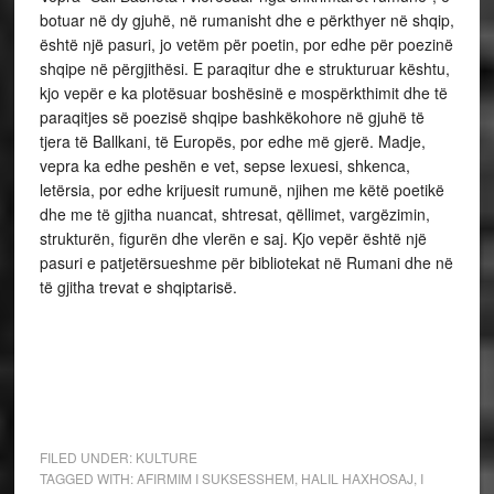
botuar në dy gjuhë, në rumanisht dhe e përkthyer në shqip,
është një pasuri, jo vetëm për poetin, por edhe për poezinë
shqipe në përgjithësi. E paraqitur dhe e strukturuar kështu,
kjo vepër e ka plotësuar boshësinë e mospërkthimit dhe të
paraqitjes së poezisë shqipe bashkëkohore në gjuhë të
tjera të Ballkani, të Europës, por edhe më gjerë. Madje,
vepra ka edhe peshën e vet, sepse lexuesi, shkenca,
letërsia, por edhe krijuesit rumunë, njihen me këtë poetikë
dhe me të gjitha nuancat, shtresat, qëllimet, vargëzimin,
strukturën, figurën dhe vlerën e saj. Kjo vepër është një
pasuri e patjetërsueshme për bibliotekat në Rumani dhe në
të gjitha trevat e shqiptarisë.
FILED UNDER:
KULTURE
TAGGED WITH:
AFIRMIM I SUKSESSHEM
,
HALIL HAXHOSAJ
,
I