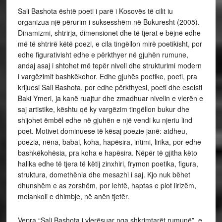
Sali Bashota është poeti i parë i Kosovës të cilit iu
organizua një përurim i suksesshëm në Bukuresht (2005).
Dinamizmi, shtrirja, dimensionet dhe të tjerat e bëjnë edhe
më të shtrirë këtë poezi, e cila tingëllon mirë poetikisht, por
edhe figurativisht edhe e përkthyer në gjuhën rumune,
andaj asaj i shtohet më tepër niveli dhe strukturimi modern
i vargëzimit bashkëkohor. Edhe gjuhës poetike, poeti, pra
krijuesi Sali Bashota, por edhe përkthyesi, poeti dhe eseisti
Baki Ymeri, ja kanë ruajtur dhe zmadhuar nivelin e vlerën e
saj artistike, kështu që ky vargëzim tingëllon bukur dhe
shijohet ëmbël edhe në gjuhën e një vendi ku njeriu lind
poet. Motivet dominuese të kësaj poezie janë: atdheu,
poezia, nëna, babai, koha, hapësira, intimi, lirika, por edhe
bashkëkohësia, pra koha e hapësira. Nëpër të gjitha këto
hallka edhe të tjera të këtij zinxhiri, frymon poetika, figura,
struktura, domethënia dhe mesazhi i saj. Kjo nuk bëhet
dhunshëm e as zorshëm, por lehtë, haptas e plot lirizëm,
melankoli e dhimbje, në anën tjetër.
Vepra “Sali Bashota i vlerësuar nga shkrimtarët rumunë”, e