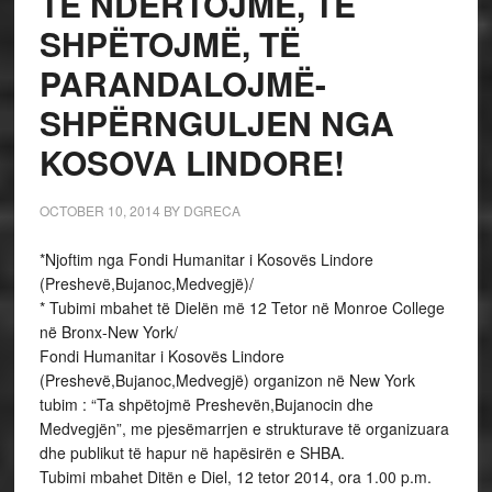
TË NDËRTOJMË, TË
SHPËTOJMË, TË
PARANDALOJMË-
SHPËRNGULJEN NGA
KOSOVA LINDORE!
OCTOBER 10, 2014
BY
DGRECA
*Njoftim nga Fondi Humanitar i Kosovës Lindore
(Preshevë,Bujanoc,Medvegjë)/
* Tubimi mbahet të Dielën më 12 Tetor në Monroe College
në Bronx-New York/
Fondi Humanitar i Kosovës Lindore
(Preshevë,Bujanoc,Medvegjë) organizon në New York
tubim : “Ta shpëtojmë Preshevën,Bujanocin dhe
Medvegjën”, me pjesëmarrjen e strukturave të organizuara
dhe publikut të hapur në hapësirën e SHBA.
Tubimi mbahet Ditën e Diel, 12 tetor 2014, ora 1.00 p.m.