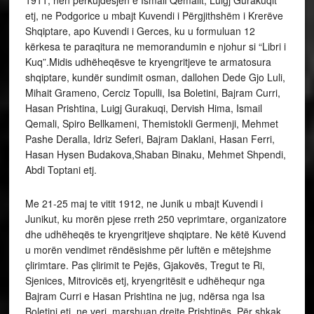
1911, nen përkujdesjen e Ismail Qemalit, Luigj Gurakuqit
etj, ne Podgorice u mbajt Kuvendi i Përgjithshëm i Krerëve
Shqiptare, apo Kuvendi i Gerces, ku u formuluan 12
kërkesa te paraqitura ne memorandumin e njohur si “Libri i
Kuq”.Midis udhëheqësve te kryengritjeve te armatosura
shqiptare, kundër sundimit osman, dallohen Dede Gjo Luli,
Mihait Grameno, Cerciz Topulli, Isa Boletini, Bajram Curri,
Hasan Prishtina, Luigj Gurakuqi, Dervish Hima, Ismail
Qemali, Spiro Bellkameni, Themistokli Germenji, Mehmet
Pashe Deralla, Idriz Seferi, Bajram Daklani, Hasan Ferri,
Hasan Hysen Budakova,Shaban Binaku, Mehmet Shpendi,
Abdi Toptani etj.
Me 21-25 maj te vitit 1912, ne Junik u mbajt Kuvendi i
Junikut, ku morën pjese rreth 250 veprimtare, organizatore
dhe udhëheqës te kryengritjeve shqiptare. Ne këtë Kuvend
u morën vendimet rëndësishme për luftën e mëtejshme
çlirimtare. Pas çlirimit te Pejës, Gjakovës, Tregut te Ri,
Sjenices, Mitrovicës etj, kryengritësit e udhëhequr nga
Bajram Curri e Hasan Prishtina ne jug, ndërsa nga Isa
Boletini etj, ne veri, marshuan drejte Prishtinës. Për shkak