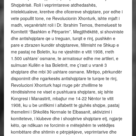
Shqipërisë. Roli i veprimtareve atdhedashës,
intelektualeve, krerëve dhe oficereve shqiptare, por edhe i
vete popullit tone, ne Revolucionin Xhonturk, ishte mjaft i
madh, veçanërisht roli i Dr. Ibrahim Temos, themeluesit te
Komitetit “Bashkim e Përparim”. Megjithëkëtë, si shoviniste
dhe antishqiptare qe u treguan, turqit e rinj, pushkën e
pare e zbrazen kundër shqiptareve, fillimisht ne Shkup e
me pastaj ne Boletin, ku ne vjeshtën e vitit 1908, rreth
1.500 ushtare’ osmane, te armatosur edhe me artileri, e
sulmuan Kullën e Isa Boletinit, me ç’rast u vranë 3
shqiptare dhe mbi 30 ushtare osmane. Mirëpo, përkundër
disponimit dhe ngarkesës antishqiptare te turqve te rinj,
Revolucioni Xhonturk hapi rruge për zhvillime te
rëndësishme ne viset e pushtuara shqiptare, siç ishte
Kongresi i Manastirit, mbajtur me 14-22 Nëntor te vitit
1908, ku u be unifikimi i alfabetit te gjuhës shqipe, pastaj
themelimi i Shkollës Normale te Elbasanit, aktivizimi i
komiteteve, i klubeve dhe i shoqërive shqiptare etj, ngjarje
këto, qe ndikuan ne forcimin e mëtejshëm te vetëdijes
kombëtare dhe shtimin e përpjekjeve, veprimtarive dhe