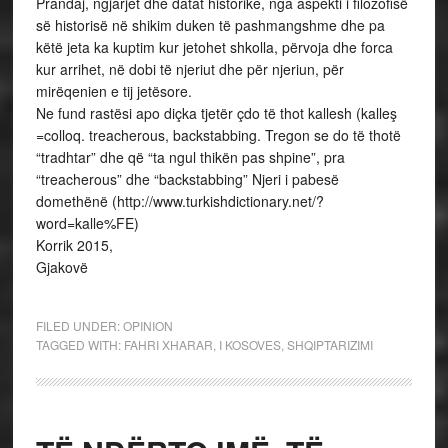
Prandaj, ngjarjet dhe datat historike, nga aspekti i filozofisë
së historisë në shikim duken të pashmangshme dhe pa
këtë jeta ka kuptim kur jetohet shkolla, përvoja dhe forca
kur arrihet, në dobi të njeriut dhe për njeriun, për
mirëqenien e tij jetësore.
Ne fund rastësi apo diçka tjetër çdo të thot kallesh (kalleş
=colloq. treacherous, backstabbing. Tregon se do të thotë
“tradhtar” dhe që “ta ngul thikën pas shpine”, pra
“treacherous” dhe “backstabbing” Njeri i pabesë
domethënë (http://www.turkishdictionary.net/?
word=kalle%FE)
Korrik 2015,
Gjakovë
FILED UNDER:
OPINION
TAGGED WITH:
FAHRI XHARAR
,
I KOSOVES
,
SHQIPTARIZIMI