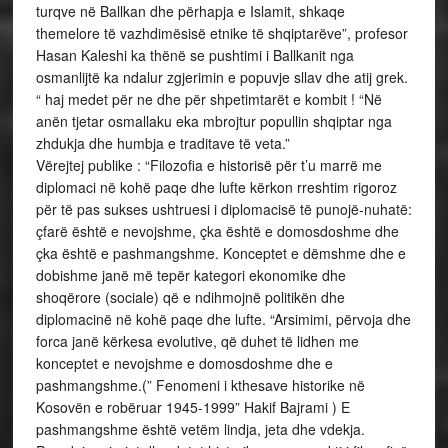
turqve në Ballkan dhe përhapja e Islamit, shkaqe
themelore të vazhdimësisë etnike të shqiptarëve”, profesor
Hasan Kaleshi ka thënë se pushtimi i Ballkanit nga
osmanlijtë ka ndalur zgjerimin e popuvje sllav dhe atij grek.
“ haj medet për ne dhe për shpetimtarët e kombit ! “Në
anën tjetar osmallaku eka mbrojtur popullin shqiptar nga
zhdukja dhe humbja e traditave të veta.”
Vërejtej publike : “Filozofia e historisë për t’u marrë me
diplomaci në kohë paqe dhe lufte kërkon rreshtim rigoroz
për të pas sukses ushtruesi i diplomacisë të punojë-nuhatë:
çfarë është e nevojshme, çka është e domosdoshme dhe
çka është e pashmangshme. Konceptet e dëmshme dhe e
dobishme janë më tepër kategori ekonomike dhe
shoqërore (sociale) që e ndihmojnë politikën dhe
diplomacinë në kohë paqe dhe lufte. “Arsimimi, përvoja dhe
forca janë kërkesa evolutive, që duhet të lidhen me
konceptet e nevojshme e domosdoshme dhe e
pashmangshme.(” Fenomeni i kthesave historike në
Kosovën e robëruar 1945-1999” Hakif Bajrami ) E
pashmangshme është vetëm lindja, jeta dhe vdekja.