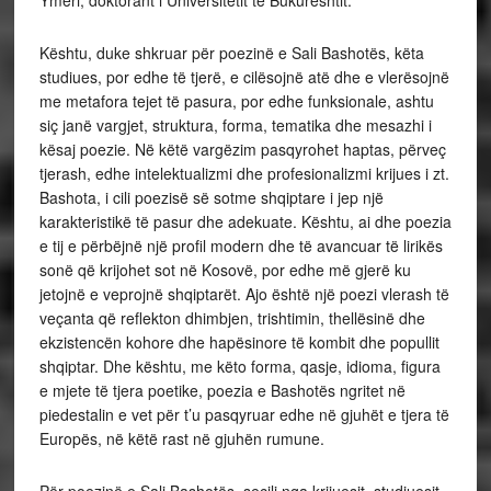
Ymeri, doktorant i Universitetit të Bukureshtit.
Kështu, duke shkruar për poezinë e Sali Bashotës, këta
studiues, por edhe të tjerë, e cilësojnë atë dhe e vlerësojnë
me metafora tejet të pasura, por edhe funksionale, ashtu
siç janë vargjet, struktura, forma, tematika dhe mesazhi i
kësaj poezie. Në këtë vargëzim pasqyrohet haptas, përveç
tjerash, edhe intelektualizmi dhe profesionalizmi krijues i zt.
Bashota, i cili poezisë së sotme shqiptare i jep një
karakteristikë të pasur dhe adekuate. Kështu, ai dhe poezia
e tij e përbëjnë një profil modern dhe të avancuar të lirikës
sonë që krijohet sot në Kosovë, por edhe më gjerë ku
jetojnë e veprojnë shqiptarët. Ajo është një poezi vlerash të
veçanta që reflekton dhimbjen, trishtimin, thellësinë dhe
ekzistencën kohore dhe hapësinore të kombit dhe popullit
shqiptar. Dhe kështu, me këto forma, qasje, idioma, figura
e mjete të tjera poetike, poezia e Bashotës ngritet në
piedestalin e vet për t’u pasqyruar edhe në gjuhët e tjera të
Europës, në këtë rast në gjuhën rumune.