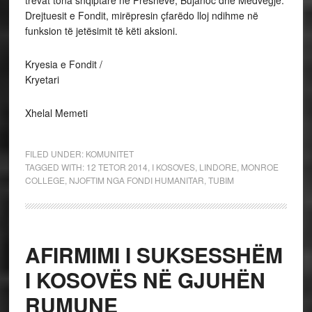
trevat tona shqiptare në Preshevë, Bujanoc dhe Medvegjë.
Drejtuesit e Fondit, mirëpresin çfarëdo lloj ndihme në
funksion të jetësimit të këti aksioni.
Kryesia e Fondit /
Kryetari
Xhelal Memeti
FILED UNDER:
KOMUNITET
TAGGED WITH:
12 TETOR 2014
,
I KOSOVES
,
LINDORE
,
MONROE
COLLEGE
,
NJOFTIM NGA FONDI HUMANITAR
,
TUBIM
AFIRMIMI I SUKSESSHËM
I KOSOVËS NË GJUHËN
RUMUNE