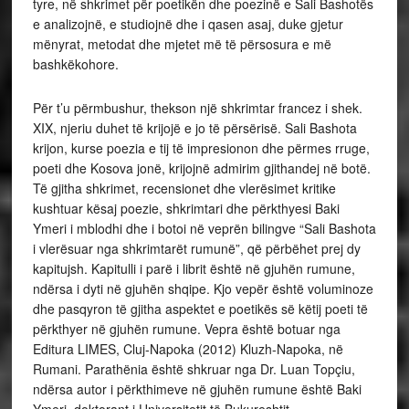
tyre, në shkrimet për poetikën dhe poezinë e Sali Bashotës
e analizojnë, e studiojnë dhe i qasen asaj, duke gjetur
mënyrat, metodat dhe mjetet më të përsosura e më
bashkëkohore.
Për t’u përmbushur, thekson një shkrimtar francez i shek.
XIX, njeriu duhet të krijojë e jo të përsërisë. Sali Bashota
krijon, kurse poezia e tij të impresionon dhe përmes rruge,
poeti dhe Kosova jonë, krijojnë admirim gjithandej në botë.
Të gjitha shkrimet, recensionet dhe vlerësimet kritike
kushtuar kësaj poezie, shkrimtari dhe përkthyesi Baki
Ymeri i mblodhi dhe i botoi në veprën bilingve “Sali Bashota
i vlerësuar nga shkrimtarët rumunë”, që përbëhet prej dy
kapitujsh. Kapitulli i parë i librit është në gjuhën rumune,
ndërsa i dyti në gjuhën shqipe. Kjo vepër është voluminoze
dhe pasqyron të gjitha aspektet e poetikës së këtij poeti të
përkthyer në gjuhën rumune. Vepra është botuar nga
Editura LIMES, Cluj-Napoka (2012) Kluzh-Napoka, në
Rumani. Parathënia është shkruar nga Dr. Luan Topçiu,
ndërsa autor i përkthimeve në gjuhën rumune është Baki