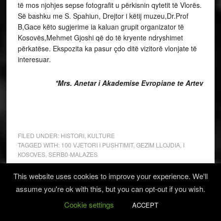
të mos njohjes sepse fotografit u përkisnin qytetit të Vlorës.
Së bashku me S. Spahiun, Drejtor i këtij muzeu,Dr.Prof
B,Gace këto sugjerime ia kaluan grupit organizator të
Kosovës,Mehmet Gjoshi që do të kryente ndryshimet
përkatëse. Ekspozita ka pasur çdo ditë vizitorë vlonjate të
interesuar.
*Mrs. Anetar i Akademise Evropiane te Artev
FILED UNDER:
HISTORI
,
KULTURE
TAGGED WITH:
100 VJETORI I PUSHTIMIT
,
GEZIM LLOJDIA
,
I
KOSOVES
,
SERB0-MALAZES
This website uses cookies to improve your experience. We'll
assume you're ok with this, but you can opt-out if you wish.
Cookie settings
ACCEPT
« Previous Page
1
2