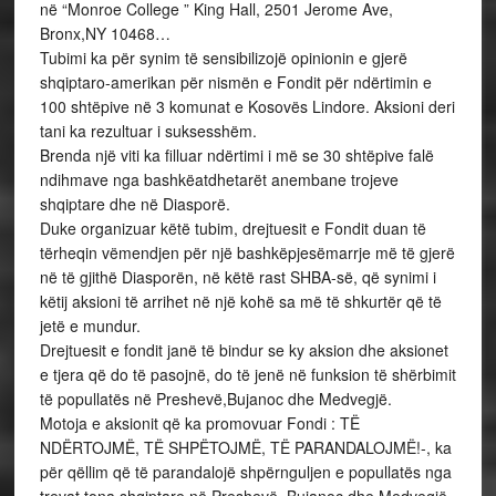
në “Monroe College ” King Hall, 2501 Jerome Ave,
Bronx,NY 10468…
Tubimi ka për synim të sensibilizojë opinionin e gjerë
shqiptaro-amerikan për nismën e Fondit për ndërtimin e
100 shtëpive në 3 komunat e Kosovës Lindore. Aksioni deri
tani ka rezultuar i suksesshëm.
Brenda një viti ka filluar ndërtimi i më se 30 shtëpive falë
ndihmave nga bashkëatdhetarët anembane trojeve
shqiptare dhe në Diasporë.
Duke organizuar këtë tubim, drejtuesit e Fondit duan të
tërheqin vëmendjen për një bashkëpjesëmarrje më të gjerë
në të gjithë Diasporën, në këtë rast SHBA-së, që synimi i
këtij aksioni të arrihet në një kohë sa më të shkurtër që të
jetë e mundur.
Drejtuesit e fondit janë të bindur se ky aksion dhe aksionet
e tjera që do të pasojnë, do të jenë në funksion të shërbimit
të popullatës në Preshevë,Bujanoc dhe Medvegjë.
Motoja e aksionit që ka promovuar Fondi : TË
NDËRTOJMË, TË SHPËTOJMË, TË PARANDALOJMË!-, ka
për qëllim që të parandalojë shpërnguljen e popullatës nga