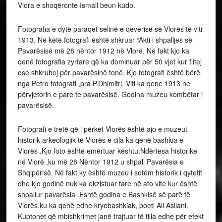
Vlora e shoqëronte Ismail beun kudo.
Fotografia e dytë paraqet selinë e qeverisë së Vlorës të viti
1913. Në këtë fotografi është shkruar “Akti i shpalljes së
Pavarësisë më 28 nëntor 1912 në Vlorë. Në fakt kjo ka
qenë fotografia zyrtare që ka dominuar për 50 vjet kur flitej
ose shkruhej për pavarësinë tonë. Kjo fotografi është bërë
nga Petro fotografi ,pra P.Dhimitri. Viti ka qene 1913 ne
përvjetorin e pare te pavarësisë. Godina muzeu kombëtar i
pavarësisë.
Fotografi e tretë që i përket Vlorës është ajo e muzeut
historik arkeologjik të Vlorës e cila ka qenë bashkia e
Vlorës .Kjo foto është emërtuar kështu:Ndërtesa historike
në Vlorë ,ku më 28 Nëntor 1912 u shpall Pavarësia e
Shqipërisë. Në fakt ky është muzeu i sotëm historik i qytetit
dhe kjo godinë nuk ka ekzistuar fare në ato vite kur është
shpallur pavarësia .Është godina e Bashkisë së parë të
Vlorës,ku ka qenë edhe kryebashkiak, poeti Ali Asllani.
Kuptohet që mbishkrimet janë trajtuar të tilla edhe për efekt