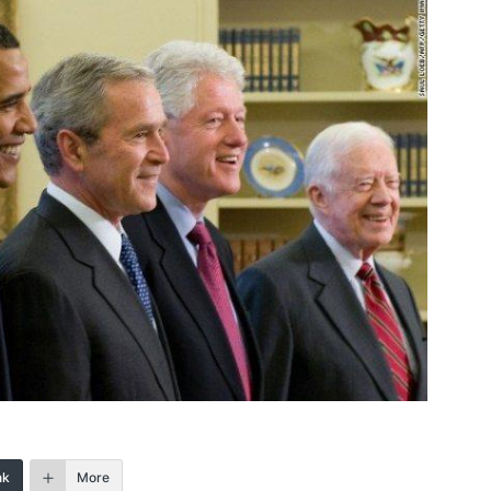
nk
More