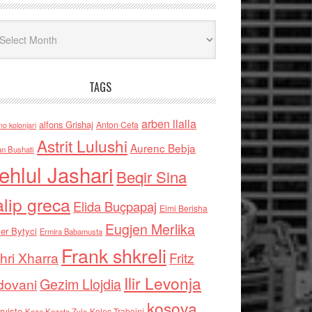
iv
TAGS
arben llalla
alfons Grishaj
Anton Cefa
no kolonjari
Astrit Lulushi
Aurenc Bebja
an Bushati
ehlul Jashari
Beqir Sina
alip greca
Elida Buçpapaj
Elmi Berisha
Eugjen Merlika
er Bytyci
Ermira Babamusta
Frank shkreli
hri Xharra
Fritz
Ilir Levonja
Gezim Llojdia
dovani
kosova
rviste
Kolec Traboini
Keze Kozeta Zylo