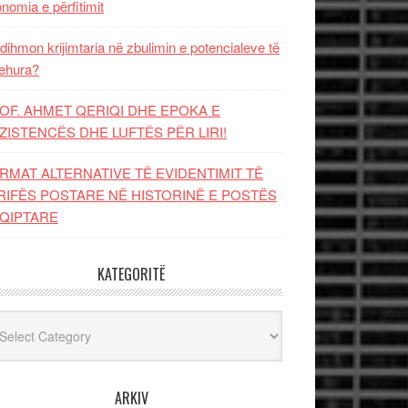
nomia e përfitimit
dihmon krijimtaria në zbulimin e potencialeve të
ehura?
OF. AHMET QERIQI DHE EPOKA E
ZISTENCЁS DHE LUFTЁS PЁR LIRI!
RMAT ALTERNATIVE TË EVIDENTIMIT TË
RIFËS POSTARE NË HISTORINË E POSTËS
QIPTARE
KATEGORITË
egoritë
ARKIV