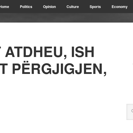
Home
Politics
Opinion
Culture
Sports
Economy
 ATDHEU, ISH
T PËRGJIGJEN,