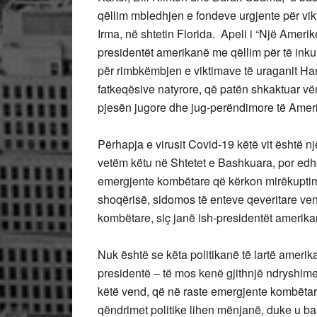
qëllim mbledhjen e fondeve urgjente për vikt
Irma, në shtetin Florida. Apeli i “Një Amerik
presidentët amerikanë me qëllim për të inku
për rimbkëmbjen e viktimave të uraganit Har
fatkeqësive natyrore, që patën shkaktuar vë
pjesën jugore dhe jug-perëndimore të Amer
Përhapja e virusit Covid-19 këtë vit është n
vetëm këtu në Shtetet e Bashkuara, por edh
emergjente kombëtare që kërkon mirëkuptim
shoqërisë, sidomos të enteve qeveritare ven
kombëtare, siç janë ish-presidentët amerika
Nuk është se këta politikanë të lartë amerikan
presidentë – të mos kenë gjithnjë ndryshimet
këtë vend, që në raste emergjente kombëtar
qëndrimet politike lihen mënjanë, duke u bash