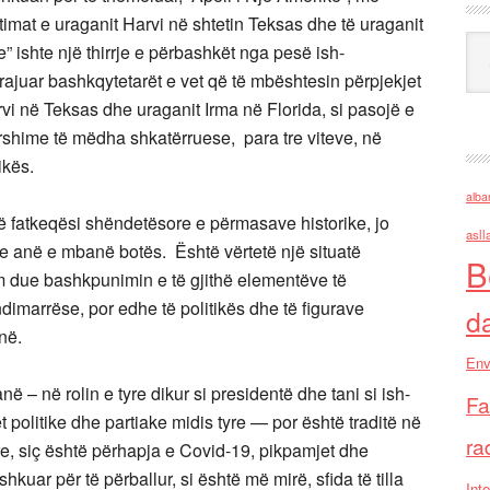
imat e uraganit Harvi në shtetin Teksas dhe të uraganit
Ark
e” ishte një thirrje e përbashkët nga pesë ish-
rajuar bashkqytetarët e vet që të mbështesin përpjekjet
vi në Teksas dhe uraganit Irma në Florida, si pasojë e
rshime të mëdha shkatërruese, para tre viteve, në
ikës.
alba
jë fatkeqësi shëndetësore e përmasave historike, jo
asll
e anë e mbanë botës. Është vërtetë një situatë
B
 due bashkpunimin e të gjithë elementëve të
dimarrëse, por edhe të politikës dhe të figurave
d
në.
Env
ë – në rolin e tyre dikur si presidentë dhe tani si ish-
Fa
 politike dhe partiake midis tyre — por është traditë në
ra
e, siç është përhapja e Covid-19, pikpamjet dhe
kuar për të përballur, si është më mirë, sfida të tilla
Inte