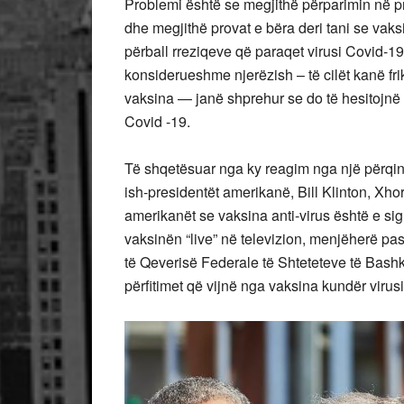
Problemi është se megjithë përparimin në pr
dhe megjithë provat e bëra deri tani se va
përball rreziqeve që paraqet virusi Covid-1
konsiderueshme njerëzish – të cilët kanë fr
vaksina — janë shprehur se do të hesitojnë
Covid -19.
Të shqetësuar nga ky reagim nga një përqin
ish-presidentët amerikanë, Bill Klinton, Xh
amerikanët se vaksina anti-virus është e sig
vaksinën “live” në televizion, menjëherë pas
të Qeverisë Federale të Shteteteve të Bashk
përfitimet që vijnë nga vaksina kundër virus