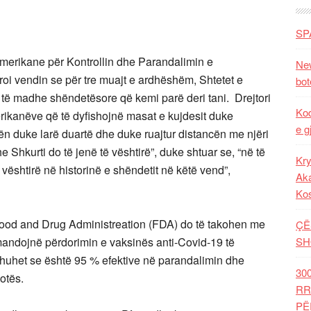
SP
erikane për Kontrollin dhe Parandalimin e
New
 vendin se për tre muajt e ardhëshëm, Shtetet e
bot
ë madhe shëndetësore që kemi parë deri tani. Drejtori
Kod
erikanëve që të dyfishojnë masat e kujdesit duke
e g
n duke larë duartë dhe duke ruajtur distancën me njëri
he Shkurti do të jenë të vështirë”, duke shtuar se, “në të
Kry
vështirë në historinë e shëndetit në këtë vend”,
Aka
Ko
 Food and Drug Administreation (FDA) do të takohen me
ÇË
mandojnë përdorimin e vaksinës anti-Covid-19 të
SH
huhet se është 95 % efektive në parandalimin dhe
30
otës.
RR
PË