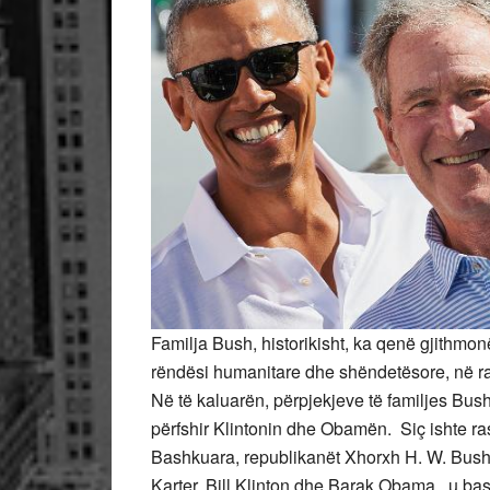
Familja Bush, historikisht, ka qenë gjithmon
rëndësi humanitare dhe shëndetësore, në r
Në të kaluarën, përpjekjeve të familjes Bush
përfshir Klintonin dhe Obamën. Siç ishte ras
Bashkuara, republikanët Xhorxh H. W. Bush i
Karter, Bill Klinton dhe Barak Obama, u bas