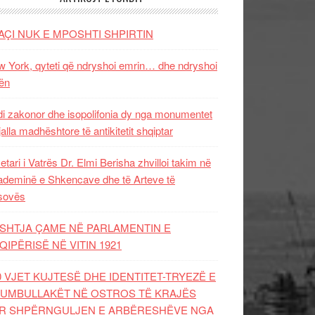
AÇI NUK E MPOSHTI SHPIRTIN
 York, qyteti që ndryshoi emrin… dhe ndryshoi
ën
i zakonor dhe isopolifonia dy nga monumentet
jalla madhështore të antikitetit shqiptar
etari i Vatrës Dr. Elmi Berisha zhvilloi takim në
deminë e Shkencave dhe të Arteve të
sovës
SHTJA ÇAME NË PARLAMENTIN E
QIPËRISË NË VITIN 1921
0 VJET KUJTESË DHE IDENTITET-TRYEZË E
UMBULLAKËT NË OSTROS TË KRAJËS
R SHPËRNGULJEN E ARBËRESHËVE NGA