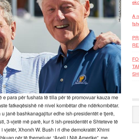
eko
A n
fsh
PR
RE
FO
TA
SH
ë e para për fushata të tilla për të promovuar kauza me
aste fatkeqësishë në nivel kombëtar dhe ndërkombëtar.
Kat
 u janë bashkanagajitur edhe ish-presidentët e tjerë,
ti, 3-vjetë më parë, kur 5 ish-presidentët e Shteteve të
 vjetër, Xhorxh W. Bush i ri dhe demokratët Xhimi
hkuan për të themeluar, “Apeli i Një Amerike”, me