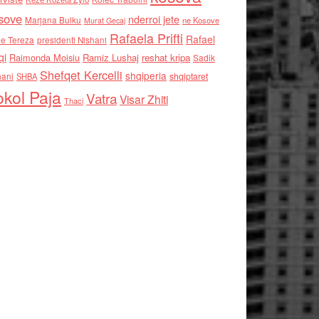
sove
nderroi jete
Marjana Bulku
ne Kosove
Murat Gecaj
Rafaela Prifti
Rafael
e Tereza
presidenti Nishani
qi
Raimonda Moisiu
Ramiz Lushaj
reshat kripa
Sadik
Shefqet Kercelli
shqiperia
hani
shqiptaret
SHBA
kol Paja
Vatra
Visar Zhiti
Thaci