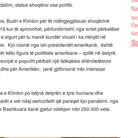
a dallim, status shoqëror ose politik.
Ko
Nen
a, Bush e Klinton për të ndërgjegjësuar shoqërinë
Flo
9 kur të aprovohet, përfundimisht, nga entet përkatëse
Els
 sigurt për tu marrë kundër virusit i ka rrënjët në
So
ne. Kjo nismë nga ish-presidentët amerikanë, është
ër këto figura të politikës amerikane – qoftë në detyrë,
evojat e popullit përball një fatkqësie shëndetësore
 dhe për Amerikën, janë gjithmonë mbi interesat
.
ma e Klinton po bëjnë detyrën e tyre humane dhe
arët e vet ndaj seriozitetit që paraqet kjo pandemi, nga
t e Bashkuara kanë gjetur vdekjen mbi 250.000 veta.