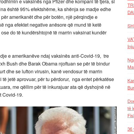
odhimin e vaksinës nga Pfizer dhe kompani të tjera, si
TR
ksina është 95% efektshëme, ka shënja se madje edhe
DA
9 për amerikanët dhe për botën, një përqindje e
ikë nga efektet negative anësore që mund të ketë
SH
 ose do të kundërshtojnë të marrin vaksinat kundër
VAT
Inj
dje e amerikanëve ndaj vaksinës anti-Covid-19, tre
Nga
orxh Bush dhe Barak Obama njoftuan se për të bindur
Mal
urt dhe se lufton virusin, kanë vendosur të marrin
i të jetë aprovuar, për tu përdorur, nga entet përkatëse
Kar
uara, me qëllim për të inkurajuar ata që dyshojnë në
Bur
it Covid-19.
Dom
të 
Fis
36 