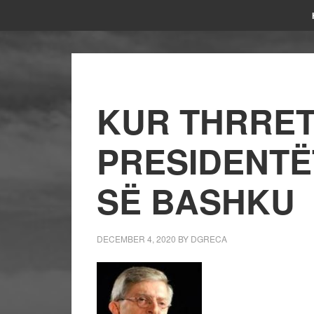
KUR THRRET
PRESIDENTË
SË BASHKU
DECEMBER 4, 2020
BY
DGRECA