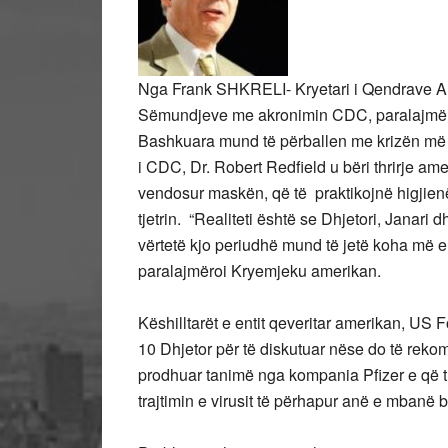
Nga Frank SHKRELI- Kryetari i Qendrave Am
Sëmundjeve me akronimin CDC, paralajmëroi
Bashkuara mund të përballen me krizën më t
i CDC, Dr. Robert Redfield u bëri thrirje am
vendosur maskën, që të praktikojnë higjienë
tjetrin. “Realiteti është se Dhjetori, Janari d
vërtetë kjo periudhë mund të jetë koha më e 
paralajmëroi Kryemjeku amerikan.
Këshilltarët e entit qeveritar amerikan, US
10 Dhjetor për të diskutuar nëse do të reko
prodhuar tanimë nga kompania Pfizer e që t
trajtimin e virusit të përhapur anë e mbanë b