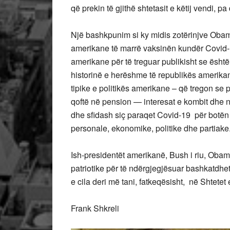
që prekin të gjithë shtetasit e këtij vendi, p
Një bashkpunim si ky midis zotërinjve Obam
amerikane të marrë vaksinën kundër Covid-1
amerikane për të treguar publikisht se është e
historinë e herëshme të republikës amerika
tipike e politikës amerikane – që tregon se p
qoftë në pension — interesat e kombit dhe n
dhe sfidash siç paraqet Covid-19 për botën
personale, ekonomike, politike dhe partiake
Ish-presidentët amerikanë, Bush i riu, Oba
patriotike për të ndërgjegjësuar bashkatdhet
e cila deri më tani, fatkeqësisht, në Shtete
Frank Shkreli