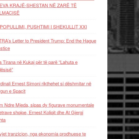
EVA KRAJË-SHESTAN NË ZARË TË
LMACISË
POPULLIMI, PUSHTIMI I SHEKULLIT XXI
RA’s Letter to President Trump: End the Hague
ustice
 Tirana në Kukaj për të parë “Lahuta e
ësisë”
dinali Ernest Simoni rikthehet si dëshmitar në
gun e Spaçit
 Ndre Mjeda, sipas dy figurave monumentale
letrave shqipe, Ernest Koliqit dhe At Gjergj
hta
vjet tranzicion, nga ekonomia prodhuese te