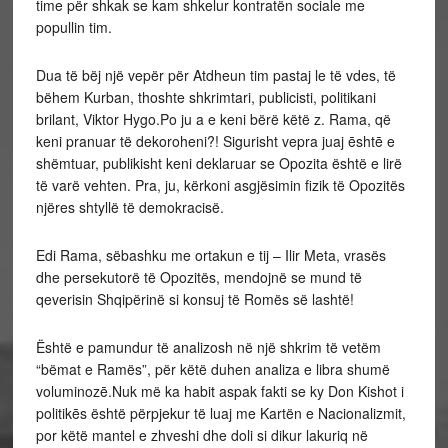
time për shkak se kam shkelur kontratën sociale me
popullin tim.
Dua të bëj një vepër për Atdheun tim pastaj le të vdes, të
bëhem Kurban, thoshte shkrimtari, publicisti, politikani
brilant, Viktor Hygo.Po ju a e keni bërë këtë z. Rama, që
keni pranuar të dekoroheni?! Sigurisht vepra juaj ēshtē e
shëmtuar, publikisht keni deklaruar se Opozita është e lirë
të varë vehten. Pra, ju, kërkoni asgjësimin fizik të Opozitës
njëres shtyllë të demokracisë.
Edi Rama, sëbashku me ortakun e tij – Ilir Meta, vrasës
dhe persekutorë të Opozitës, mendojnë se mund të
qeverisin Shqipërinë si konsuj të Romës së lashtë!
Është e pamundur të analizosh në një shkrim të vetëm
“bëmat e Ramës”, për këtë duhen analiza e libra shumë
voluminozē.Nuk më ka habit aspak fakti se ky Don Kishot i
politikēs është përpjekur të luaj me Kartën e Nacionalizmit,
por këtë mantel e zhveshi dhe doli si dikur lakuriq në