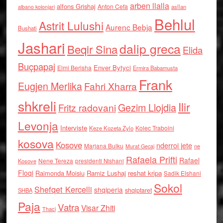
arben llalla
alfons Grishaj
Anton Cefa
asllan
albano kolonjari
Behlul
Astrit Lulushi
Aurenc Bebja
Bushati
Jashari
dalip greca
Beqir Sina
Elida
Buçpapaj
Enver Bytyci
Elmi Berisha
Ermira Babamusta
Frank
Eugjen Merlika
Fahri Xharra
shkreli
Ilir
Gezim Llojdia
Fritz radovani
Levonja
Interviste
Kolec Traboini
Keze Kozeta Zylo
kosova
Kosove
nderroi jete
Marjana Bulku
ne
Murat Gecaj
Rafaela Prifti
Rafael
Nene Tereza
Kosove
presidenti Nishani
Floqi
Raimonda Moisiu
Ramiz Lushaj
reshat kripa
Sadik Elshani
Sokol
Shefqet Kercelli
shqiperia
shqiptaret
SHBA
Paja
Vatra
Visar Zhiti
Thaci