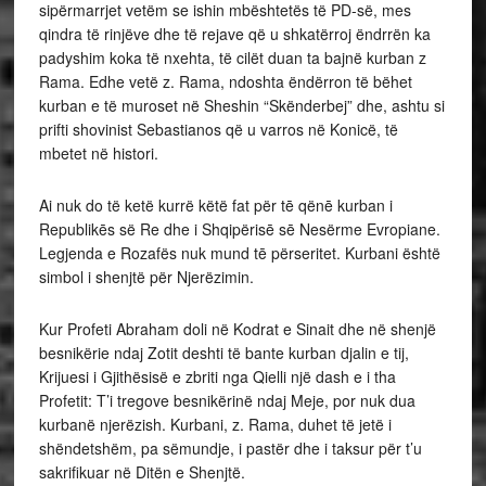
sipërmarrjet vetëm se ishin mbështetës të PD-së, mes
qindra të rinjëve dhe të rejave që u shkatërroj ëndrrën ka
padyshim koka të nxehta, të cilët duan ta bajnë kurban z
Rama. Edhe vetë z. Rama, ndoshta ëndërron të bëhet
kurban e të muroset në Sheshin “Skënderbej” dhe, ashtu si
prifti shovinist Sebastianos që u varros në Konicë, të
mbetet në histori.
Ai nuk do të ketë kurrë këtë fat për tē qënē kurban i
Republikēs së Re dhe i Shqipërisē sē Nesërme Evropiane.
Legjenda e Rozafës nuk mund tē përseritet. Kurbani është
simbol i shenjtë për Njerëzimin.
Kur Profeti Abraham doli në Kodrat e Sinait dhe në shenjë
besnikërie ndaj Zotit deshti të bante kurban djalin e tij,
Krijuesi i Gjithësisë e zbriti nga Qielli një dash e i tha
Profetit: T’i tregove besnikërinë ndaj Meje, por nuk dua
kurbanë njerëzish. Kurbani, z. Rama, duhet të jetë i
shëndetshëm, pa sëmundje, i pastër dhe i taksur për t’u
sakrifikuar në Ditën e Shenjtë.