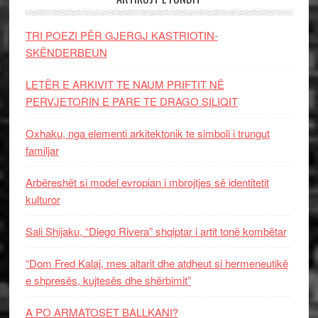
TRI POEZI PËR GJERGJ KASTRIOTIN-
SKËNDERBEUN
LETËR E ARKIVIT TE NAUM PRIFTIT NË
PERVJETORIN E PARE TE DRAGO SILIQIT
Oxhaku, nga elementi arkitektonik te simboli i trungut
familjar
Arbëreshët si model evropian i mbrojtjes së identitetit
kulturor
Sali Shijaku, “Diego Rivera” shqiptar i artit tonë kombëtar
“Dom Fred Kalaj, mes altarit dhe atdheut si hermeneutikë
e shpresës, kujtesës dhe shërbimit”
A PO ARMATOSET BALLKANI?