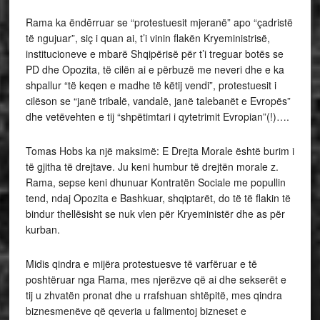
Rama ka ëndērruar se “protestuesit mjeranë” apo “çadristë
të ngujuar”, siç i quan ai, t’i vinin flakën Kryeministrisë,
institucioneve e mbarë Shqipërisë për t’i treguar botës se
PD dhe Opozita, të cilën ai e përbuzë me neveri dhe e ka
shpallur “të keqen e madhe të këtij vendi”, protestuesit i
cilëson se “janë tribalë, vandalē, janë talebanët e Evropës”
dhe vetëvehten e tij “shpëtimtari i qytetrimit Evropian”(!)….
Tomas Hobs ka një maksimë: E Drejta Morale është burim i
të gjitha të drejtave. Ju keni humbur të drejtën morale z.
Rama, sepse keni dhunuar Kontratën Sociale me popullin
tend, ndaj Opozita e Bashkuar, shqiptarët, do të të flakin të
bindur thellēsisht se nuk vlen për Kryeministër dhe as për
kurban.
Midis qindra e mijëra protestuesve tē varfëruar e tē
poshtëruar nga Rama, mes njerëzve që ai dhe sekserët e
tij u zhvatën pronat dhe u rrafshuan shtëpitë, mes qindra
biznesmenëve që qeveria u falimentoj bizneset e