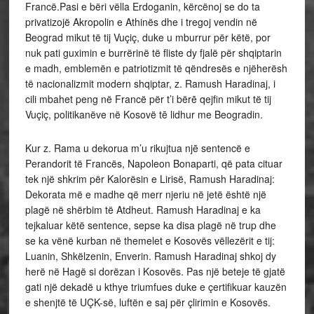
Francë.Pasi e bëri vëlla Erdoganin, kërcënoj se do ta
privatizojë Akropolin e Athinës dhe i tregoj vendin në
Beograd mikut të tij Vuçiç, duke u mburrur për këtë, por
nuk pati guximin e burrërinë të fliste dy fjalë për shqiptarin
e madh, emblemën e patriotizmit të qëndresës e njëherësh
të nacionalizmit modern shqiptar, z. Ramush Haradinaj, i
cili mbahet peng në Francë për t’i bërē qejfin mikut të tij
Vuçiç, politikanëve në Kosovë tē lidhur me Beogradin.
Kur z. Rama u dekorua m’u rikujtua njē sentencë e
Perandorit të Francës, Napoleon Bonaparti, që pata cituar
tek një shkrim për Kalorësin e Lirisë, Ramush Haradinaj:
Dekorata më e madhe që merr njeriu në jetë është një
plagë në shërbim të Atdheut. Ramush Haradinaj e ka
tejkaluar këtë sentence, sepse ka disa plagë në trup dhe
se ka vënë kurban në themelet e Kosovës vëllezërit e tij:
Luanin, Shkëlzenin, Enverin. Ramush Haradinaj shkoj dy
herë në Hagë si dorëzan i Kosovës. Pas një beteje të gjatë
gati një dekadë u kthye triumfues duke e çertifikuar kauzën
e shenjtë të UÇK-së, luftën e saj për çlirimin e Kosovës.