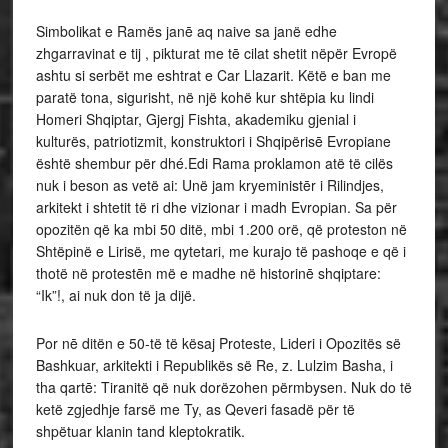
Simbolikat e Ramës janē aq naive sa janë edhe
zhgarravinat e tij , pikturat me tē cilat shetit nëpër Evropë
ashtu si serbët me eshtrat e Car Llazarit. Këtë e ban me
paratë tona, sigurisht, në një kohë kur shtëpia ku lindi
Homeri Shqiptar, Gjergj Fishta, akademiku gjenial i
kulturës, patriotizmit, konstruktori i Shqipërisē Evropiane
është shembur për dhé.Edi Rama proklamon atë të cilës
nuk i beson as vetë ai: Unë jam kryeministēr i Rilindjes,
arkitekt i shtetit të ri dhe vizionar i madh Evropian. Sa për
opozitën që ka mbi 50 ditë, mbi 1.200 orë, që proteston në
Shtëpinë e Lirisë, me qytetari, me kurajo të pashoqe e që i
thotë në protestēn më e madhe në historinē shqiptare:
“Ik”!, ai nuk don të ja dijë.
Por nē ditën e 50-të të kësaj Proteste, Lideri i Opozitës së
Bashkuar, arkitekti i Republikës së Re, z. Lulzim Basha, i
tha qartē: Tiranitë që nuk dorëzohen përmbysen. Nuk do të
ketë zgjedhje farsë me Ty, as Qeveri fasadë për të
shpëtuar klanin tand kleptokratik.