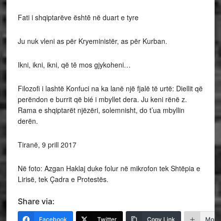
Fati i shqiptarëve ështē në duart e tyre
Ju nuk vleni as për Kryeministër, as për Kurban.
Ikni, ikni, ikni, që tē mos gjykoheni…
Filozofi i lashtë Konfuci na ka lanë një fjalë të urtë: Diellit që
perëndon e burrit që bié i mbyllet dera. Ju keni rënë z.
Rama e shqiptarët njëzëri, solemnisht, do t’ua mbyllin
derën.
Tiranë, 9 prill 2017
Në foto: Azgan Haklaj duke folur në mikrofon tek Shtëpia e
Lirisë, tek Çadra e Protestës.
Share via:
Facebook
Twitter
Copy Link
More