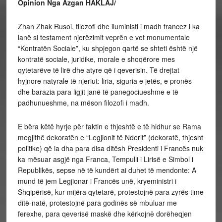
Opinion Nga Azgan HAKLAJ/
Zhan Zhak Rusoi, filozofi dhe iluministi i madh francez i ka
lanë si testament njerëzimit veprën e vet monumentale
“Kontratën Sociale”, ku shpjegon qartë se shteti është një
kontratë sociale, juridike, morale e shoqërore mes
qytetarëve të lirë dhe atyre që i qeverisin. Të drejtat
hyjnore natyrale të njeriut: liria, siguria e jetës, e pronës
dhe barazia para ligjit janë të panegociueshme e të
padhunueshme, na mëson filozofi i madh.
E bëra këtë hyrje për faktin e thjeshtë e të hidhur se Rama
megjithë dekoratën e “Legjionit të Nderit” (dekoratë, thjesht
politike) që ia dha para disa ditësh Presidenti i Francës nuk
ka mësuar asgjë nga Franca, Tempulli i Lirisë e Simbol i
Republikës, sepse në të kundërt ai duhet të mendonte: A
mund të jem Legjionar i Francës unë, kryeministri i
Shqipërisë, kur mijëra qytetarë, protestojnë para zyrës time
ditë-natë, protestojnë para godinës së mbuluar me
ferexhe, para qeverisë maskë dhe kërkojnē dorëheqjen