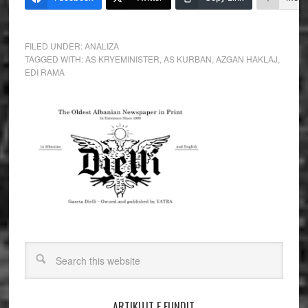
FILED UNDER:
ANALIZA
TAGGED WITH:
AS KRYEMINISTER
,
AS KURBAN
,
AZGAN HAKLAJ
,
EDI RAMA
ARTIKUJT E FUNDIT