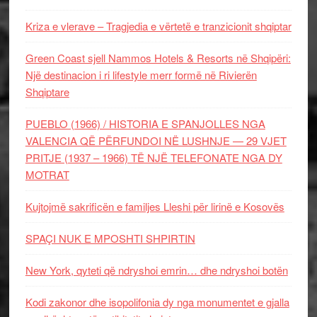
Kriza e vlerave – Tragjedia e vërtetë e tranzicionit shqiptar
Green Coast sjell Nammos Hotels & Resorts në Shqipëri:
Një destinacion i ri lifestyle merr formë në Rivierën
Shqiptare
PUEBLO (1966) / HISTORIA E SPANJOLLES NGA
VALENCIA QË PËRFUNDOI NË LUSHNJE — 29 VJET
PRITJE (1937 – 1966) TË NJË TELEFONATE NGA DY
MOTRAT
Kujtojmë sakrificën e familjes Lleshi për lirinë e Kosovës
SPAÇI NUK E MPOSHTI SHPIRTIN
New York, qyteti që ndryshoi emrin… dhe ndryshoi botën
Kodi zakonor dhe isopolifonia dy nga monumentet e gjalla