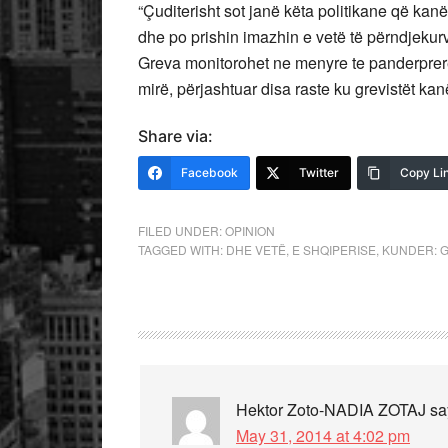
“Çuditerisht sot janë këta politikane që kan
dhe po prishin imazhin e vetë të përndjekur
Greva monitorohet ne menyre te panderprer
mirë, përjashtuar disa raste ku grevistët k
Share via:
Facebook
Twitter
Copy Li
FILED UNDER:
OPINION
TAGGED WITH:
DHE VETË
,
E SHQIPERISE
,
KUNDER: 
Hektor Zoto-NADIA ZOTAJ
sa
May 31, 2014 at 4:02 pm