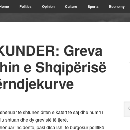
Home
Politics
Opinion
Culture
Sports
Economy
KUNDER: Greva
hin e Shqipërisë
ërndjekurve
shënuar të shtunën ditën e katërt të saj dhe numri i
iu shtuan dhe dy grevistë të tjerë.
nuar incidente, pasi disa ish- të burgosur politikë