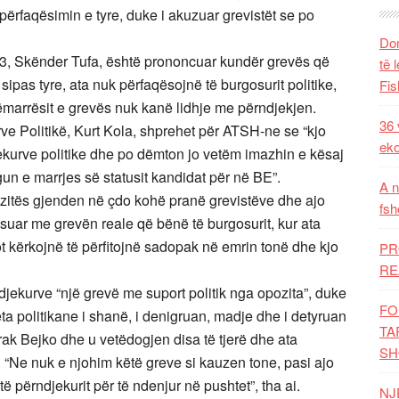
rfaqësimin e tyre, duke i akuzuar grevistët se po
Dom
2013, Skënder Tufa, është prononcuar kundër grevës që
të 
 sipas tyre, ata nuk përfaqësojnë të burgosurit politike,
Fis
marrësit e grevës nuk kanë lidhje me përndjekjen.
36 
ve Politikë, Kurt Kola, shprehet për ATSH-ne se “kjo
eko
jekurve politike dhe po dëmton jo vetëm imazhin e kësaj
un e marrjes së statusit kandidat për në BE”.
A n
ozitës gjenden në çdo kohë pranë grevistëve dhe ajo
fsh
suar me grevën reale që bënë të burgosurit, kur ata
t kërkojnë të përfitojnë sadopak në emrin tonë dhe kjo
PR
RE
djekurve “një grevë me suport politik nga opozita”, duke
FO
ta politikane i shanë, i denigruan, madje dhe i detyruan
TA
irak Bejko dhe u vetëdogjen disa të tjerë dhe ata
SH
. “Ne nuk e njohim këtë greve si kauzen tone, pasi ajo
ë përndjekurit për të ndenjur në pushtet”, tha ai.
NJ