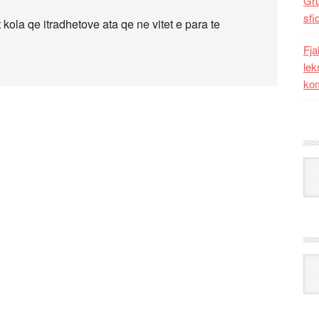
Gr
sfi
 kola qe itradhetove ata qe ne vitet e para te
Fja
lek
kom
Kat
Ark