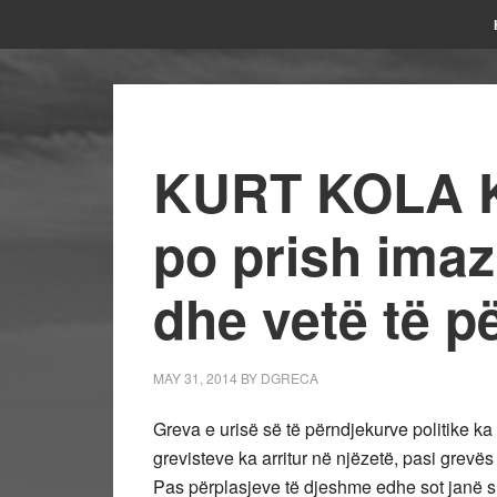
KURT KOLA 
po prish imaz
dhe vetë të p
MAY 31, 2014
BY
DGRECA
Greva e urisë së të përndjekurve politike ka 
grevisteve ka arritur në njëzetë, pasi grevës 
Pas përplasjeve të djeshme edhe sot janë shë