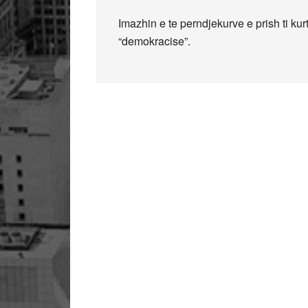
Imazhin e te perndjekurve e prish ti kurt
“demokracise”.