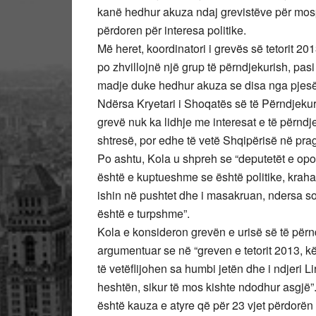
kanë hedhur akuza ndaj grevistëve për mospë
përdoren për interesa politike.
Më heret, koordinatori i grevës së tetorit 
po zhvillojnë një grup të përndjekurish, pasi
madje duke hedhur akuza se disa nga pjesë
Ndërsa Kryetari i Shoqatës së të Përndjekur
grevë nuk ka lidhje me interesat e të përnd
shtresë, por edhe të vetë Shqipërisë në prag
Po ashtu, Kola u shpreh se “deputetët e op
është e kuptueshme se është politike, kraha
ishin në pushtet dhe i masakruan, ndersa so
është e turpshme”.
Kola e konsideron grevën e urisë së të përn
argumentuar se në “greven e tetorit 2013, kë
të vetëflijohen sa humbi jetën dhe i ndjeri L
heshtën, sikur të mos kishte ndodhur asgjë”
është kauza e atyre që për 23 vjet përdorën t