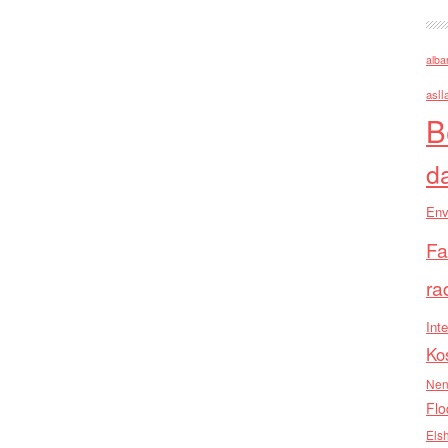
alba
asll
B
d
Env
Fa
ra
Inte
Ko
Nen
Flo
Els