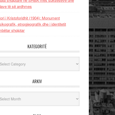
uaja shqiptare në SHBA mes sukseseve dhe
dave të së ardhmes
lori i Kristoforidhit (1904): Monument
sikografik, etnogjeografik dhe i identitetit
bëtar shqiptar
KATEGORITË
egoritë
ARKIV
iv