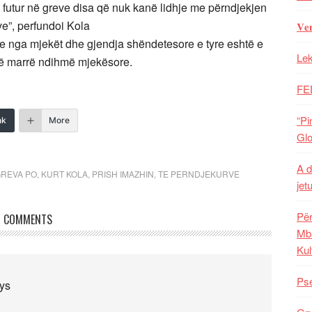
ë futur në greve disa që nuk kanë lidhje me përndjekjen
ve”, perfundoi Kola
𝐕𝐞
e nga mjekët dhe gjendja shëndetesore e tyre eshtë e
Lek
anë marrë ndihmë mjekësore.
FE
“Pi
nk
More
Glo
A d
GREVA PO
,
KURT KOLA
,
PRISH IMAZHIN
,
TE PERNDJEKURVE
jet
Për
COMMENTS
Mba
Kul
Pse
ys