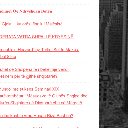
𝐝𝐢𝐦𝐞𝐭 𝐐𝐞̈ 𝐍𝐝𝐫𝐲𝐬𝐡𝐮𝐚𝐧 𝐁𝐨𝐭𝐞̈𝐧
 Gjolaj – kalorësi fisnik i Malësisë
DERATA VATRA SHPALLË KRYESINË
nocchio’s Harvard” by Tertini Set to Make a
bal Slice
uhet që Shqipëria të ribëhet një vend i
ueshëm për të gjithë shqiptarët?
fundoi me sukses Seminari XIX
rëkombëtar i Mësuesve të Gjuhës Shqipe dhe
turës Shqiptare në Diasporë dhe në Mërgatë
 dhe kush e vrau Hasan Riza Pashën?