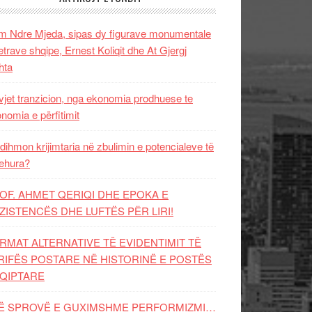
 Ndre Mjeda, sipas dy figurave monumentale
letrave shqipe, Ernest Koliqit dhe At Gjergj
hta
vjet tranzicion, nga ekonomia prodhuese te
nomia e përfitimit
dihmon krijimtaria në zbulimin e potencialeve të
ehura?
OF. AHMET QERIQI DHE EPOKA E
ZISTENCЁS DHE LUFTЁS PЁR LIRI!
RMAT ALTERNATIVE TË EVIDENTIMIT TË
RIFËS POSTARE NË HISTORINË E POSTËS
QIPTARE
Ë SPROVË E GUXIMSHME PERFORMIZMI…