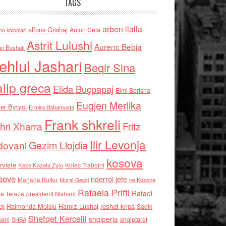
TAGS
arben llalla
alfons Grishaj
Anton Cefa
no kolonjari
Astrit Lulushi
Aurenc Bebja
an Bushati
ehlul Jashari
Beqir Sina
alip greca
Elida Buçpapaj
Elmi Berisha
Eugjen Merlika
er Bytyci
Ermira Babamusta
Frank shkreli
hri Xharra
Fritz
Ilir Levonja
Gezim Llojdia
dovani
kosova
rviste
Kolec Traboini
Keze Kozeta Zylo
sove
nderroi jete
Marjana Bulku
ne Kosove
Murat Gecaj
Rafaela Prifti
Rafael
e Tereza
presidenti Nishani
qi
Raimonda Moisiu
Ramiz Lushaj
reshat kripa
Sadik
Shefqet Kercelli
shqiperia
hani
shqiptaret
SHBA