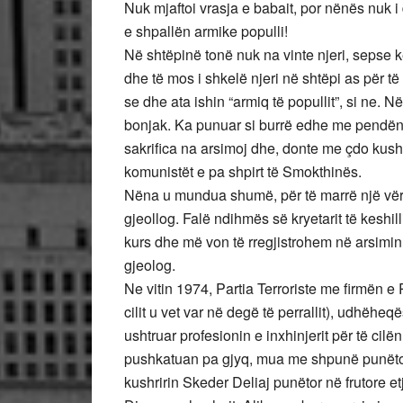
Nuk mjaftoi vrasja e babait, por nënës nuk i 
e shpallën armike populli!
Në shtëpinë tonë nuk na vinte njeri, sepse k
dhe të mos i shkelë njeri në shtëpi as për t
se dhe ata ishin “armiq të popullit”, si ne. N
bonjak. Ka punuar si burrë edhe me pendë
sakrifica na arsimoj dhe, donte me çdo kush
komunistët e pa shpirt të Smokthinës.
Nëna u mundua shumë, për të marrë një vërte
gjeollog. Falë ndihmës së kryetarit të keshill
kurs dhe më von të rregjistrohem në arsimin 
gjeolog.
Ne vitin 1974, Partia Terroriste me firmën 
cilit u vet var në degë të perrallit), udhëheq
ushtruar profesionin e inxhinjerit për të ci
pushkatuan pa gjyq, mua me shpunë punëtor 
kushririn Skeder Deliaj punëtor në frutore etj