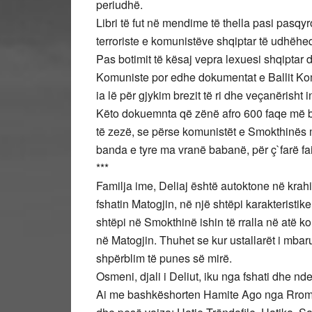
periudhë.
Libri të fut në mendime të thella pasi pasq
terroriste e komunistëve shqiptar të udhë
Pas botimit të kësaj vepra lexuesi shqiptar 
Komuniste por edhe dokumentat e Ballit Kombë
ia lë për gjykim brezit të ri dhe veçanërisht i
Këto dokuemnta që zënë afro 600 faqe më bë
të zezë, se përse komunistët e Smokthinës
banda e tyre ma vranë babanë, për ç`farë fa
***
Familja ime, Deliaj është autoktone në krahi
fshatin Matogjin, në një shtëpi karakteristik
shtëpi në Smokthinë ishin të rralla në atë 
në Matogjin. Thuhet se kur ustallarët i mbarua
shpërblim të punes së mirë.
Osmeni, djali i Deliut, iku nga fshati dhe nder
Ai me bashkëshorten Hamite Ago nga Rromësi