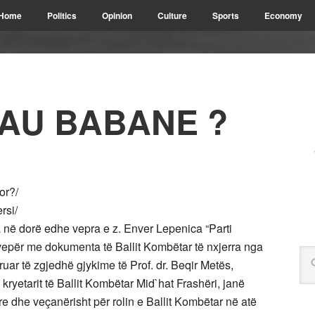
Home
Politics
Opinion
Culture
Sports
Economy
AU BABANE ?
or?/
rsi/
 në dorë edhe vepra e z. Enver Lepenica “Parti
ë vepër me dokumenta të Ballit Kombëtar të nxjerra nga
eruar të zgjedhë gjykime të Prof. dr. Beqir Metës,
ryetarit të Ballit Kombëtar Mid`hat Frashëri, janë
re dhe veçanërisht për rolin e Ballit Kombëtar në atë