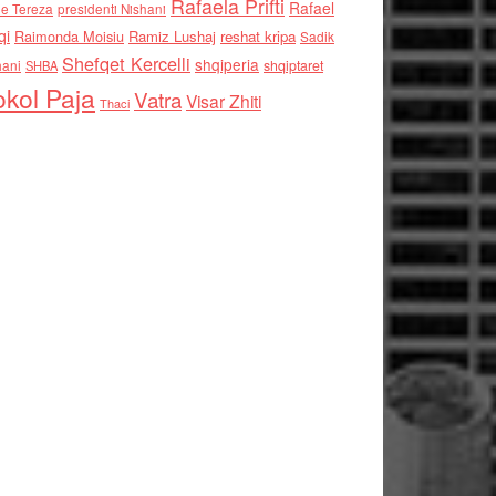
Rafaela Prifti
Rafael
e Tereza
presidenti Nishani
qi
Raimonda Moisiu
Ramiz Lushaj
reshat kripa
Sadik
Shefqet Kercelli
shqiperia
hani
shqiptaret
SHBA
kol Paja
Vatra
Visar Zhiti
Thaci