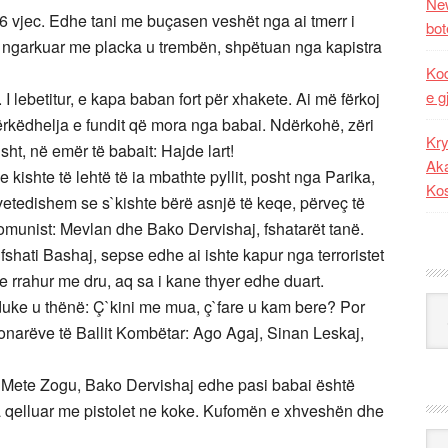
New
a 6 vjec. Edhe tani me buçasen veshët nga ai tmerr i
bot
e ngarkuar me placka u trembën, shpëtuan nga kapistra
Kod
e g
 I lebetitur, e kapa baban fort për xhakete. Ai më fërkoj
rkëdhelja e fundit që mora nga babai. Ndërkohë, zëri
Kry
ht, në emër të babait: Hajde lart!
Aka
 kishte të lehtë të ia mbathte pyllit, posht nga Parika,
Ko
 vetedishem se s`kishte bërë asnjë të keqe, përveç të
 komunist: Mevlan dhe Bako Dervishaj, fshatarët tanë.
shati Bashaj, sepse edhe ai ishte kapur nga terroristet
 rrahur me dru, aq sa i kane thyer edhe duart.
Kat
uke u thënë: Ç`kini me mua, ç`fare u kam bere? Por
sionarëve të Ballit Kombëtar: Ago Agaj, Sinan Leskaj,
i Mete Zogu, Bako Dervishaj edhe pasi babai është
ka qelluar me pistolet ne koke. Kufomën e xhveshën dhe
Ark