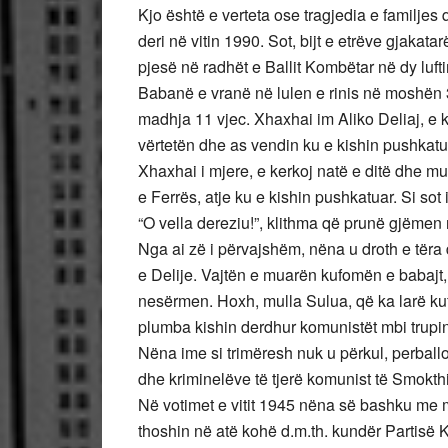
Kjo është e verteta ose tragjedia e familjes që
deri në vitin 1990. Sot, bijt e etrëve gjakata
pjesë në radhët e Ballit Kombëtar në dy luf
Babanë e vranë në lulen e rinis në moshën 3
madhja 11 vjec. Xhaxhai im Aliko Deliaj, e k
vërtetën dhe as vendin ku e kishin pushkatu
Xhaxhai i mjere, e kerkoj natë e ditë dhe mu
e Ferrës, atje ku e kishin pushkatuar. Si sot
“O vella dereziu!”, klithma që prunë gjëmen
Nga ai zë i përvajshëm, nëna u droth e tër
e Delije. Vajtën e muarën kufomën e babajt, 
nesërmen. Hoxh, mulla Sulua, që ka larë ku
plumba kishin derdhur komunistët mbi trupin 
Nëna ime si trimëresh nuk u përkul, perball
dhe kriminelëve të tjerë komunist të Smokthi
Në votimet e vitit 1945 nëna së bashku me 
thoshin në atë kohë d.m.th. kundër Partisë 