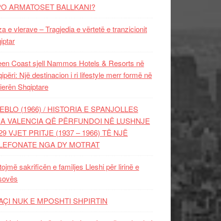
PO ARMATOSET BALLKANI?
za e vlerave – Tragjedia e vërtetë e tranzicionit
iptar
en Coast sjell Nammos Hotels & Resorts në
ipëri: Një destinacion i ri lifestyle merr formë në
ierën Shqiptare
EBLO (1966) / HISTORIA E SPANJOLLES
A VALENCIA QË PËRFUNDOI NË LUSHNJE
29 VJET PRITJE (1937 – 1966) TË NJË
LEFONATE NGA DY MOTRAT
tojmë sakrificën e familjes Lleshi për lirinë e
sovës
AÇI NUK E MPOSHTI SHPIRTIN