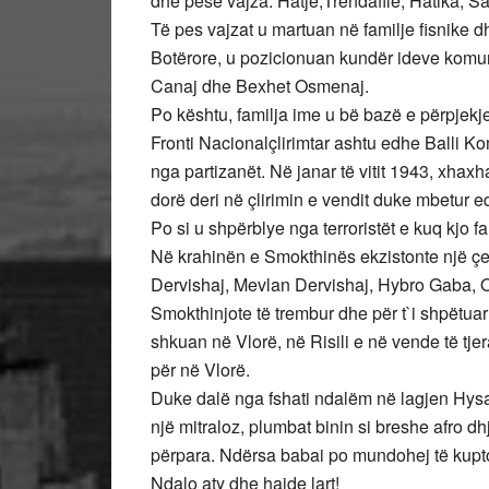
dhe pesë vajza: Hatje,Trëndafile, Hatika, S
Të pes vajzat u martuan në familje fisnike 
Botërore, u pozicionuan kundër ideve komun
Canaj dhe Bexhet Osmenaj.
Po kështu, familja ime u bë bazë e përpjekje
Fronti Nacionalçlirimtar ashtu edhe Balli Ko
nga partizanët. Në janar të vitit 1943, xhaxh
dorë deri në çlirimin e vendit duke mbetur e
Po si u shpërblye nga terroristët e kuq kjo f
Në krahinën e Smokthinës ekzistonte një çet
Dervishaj, Mevlan Dervishaj, Hybro Gaba, O
Smokthinjote të trembur dhe për t`i shpëtua
shkuan në Vlorë, në Risili e në vende të tjera
për në Vlorë.
Duke dalë nga fshati ndalëm në lagjen Hysaj
një mitraloz, plumbat binin si breshe afro 
përpara. Ndërsa babai po mundohej të kupton
Ndalo aty dhe hajde lart!