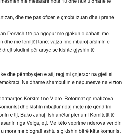
e mesmen me mesatare note 10 dhe nuk u dhanë të
rtizan, dhe më pas oficer, e çmobilizuan dhe i prenë
vlan Dervishit të pa ngopur me gjakun e babait, me
n dhe me femijët tanë: vajza ime mbaroj arsimin e
rejt studimi për arsye se kishte gjyshin të
ke dhe përmbysjen e atij regjimi çnjerzor na gjeti si
dhe demokraci. Ne dhamë shembullin e nëpunësve ne vizion
 Ndërmarrjes Kerkimit në Vlore. Reformat që realizova
 komunist dhe kishin mbajtur ndaj meje një qëndrim
in e tij, Bako Jahaj, ish anëtar plenumi Komitetit të
Hasanin nga Velça, etj. Me këto veprime nderova vendin
 u mora me biografi ashtu siç kishin bërë këta komunist