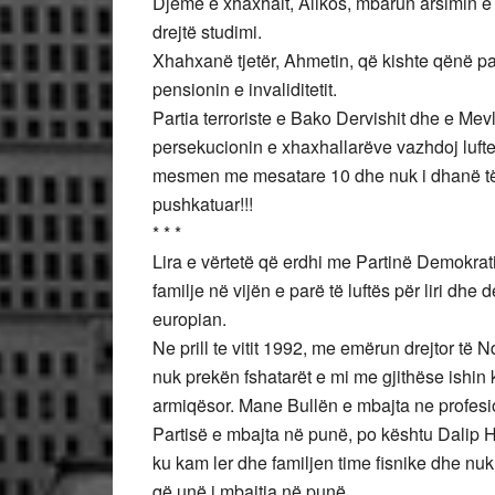
Djeme e xhaxhait, Alikos, mbarun arsimin 
drejtë studimi.
Xhahxanë tjetër, Ahmetin, që kishte qënë pa
pensionin e invaliditetit.
Partia terroriste e Bako Dervishit dhe e Me
persekucionin e xhaxhallarëve vazhdoj lufte
mesmen me mesatare 10 dhe nuk i dhanë të d
pushkatuar!!!
* * *
Lira e vërtetë që erdhi me Partinë Demokrati
familje në vijën e parë të luftës për liri 
europian.
Ne prill te vitit 1992, me emërun drejtor të
nuk prekën fshatarët e mi me gjithëse ishin
armiqësor. Mane Bullën e mbajta ne profesion
Partisë e mbajta në punë, po kështu Dalip 
ku kam ler dhe familjen time fisnike dhe nuk
që unë i mbajtja në punë.