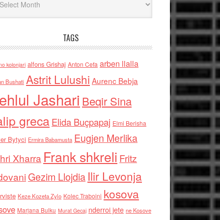
TAGS
arben llalla
alfons Grishaj
Anton Cefa
no kolonjari
Astrit Lulushi
Aurenc Bebja
an Bushati
ehlul Jashari
Beqir Sina
alip greca
Elida Buçpapaj
Elmi Berisha
Eugjen Merlika
er Bytyci
Ermira Babamusta
Frank shkreli
hri Xharra
Fritz
Ilir Levonja
Gezim Llojdia
dovani
kosova
rviste
Kolec Traboini
Keze Kozeta Zylo
sove
nderroi jete
Marjana Bulku
ne Kosove
Murat Gecaj