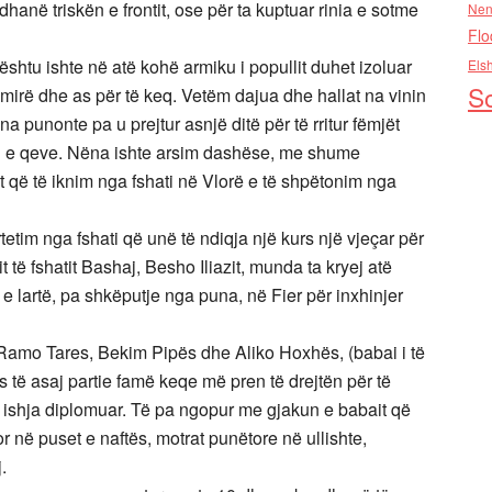
dhanë triskën e frontit, ose për ta kuptuar rinia e sotme
Nen
Flo
ështu ishte në atë kohë armiku i popullit duhet izoluar
Els
So
ë mirë dhe as për të keq. Vetëm dajua dhe hallat na vinin
ëna punonte pa u prejtur asnjë ditë për të rritur fëmjët
n e qeve. Nëna ishte arsim dashëse, me shume
t që të iknim nga fshati në Vlorë e të shpëtonim nga
tim nga fshati që unë të ndiqja një kurs një vjeçar për
it të fshatit Bashaj, Besho Iliazit, munda ta kryej atë
e lartë, pa shkëputje nga puna, në Fier për inxhinjer
e Ramo Tares, Bekim Pipës dhe Aliko Hoxhës, (babai i të
ës të asaj partie famë keqe më pren të drejtën për të
lën ishja diplomuar. Të pa ngopur me gjakun e babait që
në puset e naftës, motrat punëtore në ullishte,
.