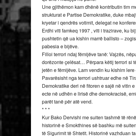
Une gjithëmon kam dhënë kontributin tim mo
strukturat e Partise Demokratike, duke mbajt
kryetar i qendrës votimit, delegat ne konfere
Erdhi viti famkeq 1997 , viti i trazirave, ku 
pushtetin që ua kishin marrë ballisto – zogist
pabesia e bijëve.
Filloi terrori ndaj fëmijëve tanë: Vajzës, n
dorëzonte çelësat… Përpara këtij terrori si 
jetën e fëmijëve. Lam vendin ku kishim lere d
Pavarësisht nga terrori ushtruar edhe në Tira
Demokratike deri në fitoren e sajë në vitin e
ecte në udhën e lirisë dhe demokracisë, emi
parët tanë për atë vend.
* * *
Kur Bako Dervishi me suiten tashmë të rënë 
historinë e Smokthines së bashku më suiten
të Sigurimit të Shtetit. Historinë vazhduan 