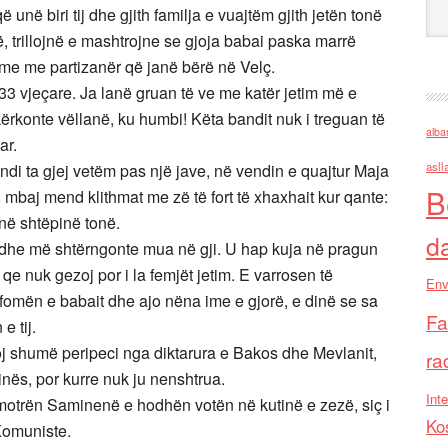
 unë biri tij dhe gjith familja e vuajtëm gjith jetën tonë
rë, trillojnë e mashtrojne se gjoja babai paska marrë
time me partizanër që janë bërë në Velç.
3 vjeçare. Ja lanë gruan të ve me katër jetim më e
ërkonte vëllanë, ku humbi! Këta bandit nuk i treguan të
alba
ar.
asll
ndi ta gjej vetëm pas një jave, në vendin e quajtur Maja
B
 i mbaj mend klithmat me zë të fort të xhaxhait kur qante:
 në shtëpinë tonë.
d
a dhe më shtërngonte mua në gji. U hap kuja në pragun
qe nuk gezoj por i la femjët jetim. E varrosen të
Env
fomën e babait dhe ajo nëna ime e gjorë, e dinë se sa
Fa
e tij.
oj shumë peripeci nga diktarura e Bakos dhe Mevlanit,
ra
nës, por kurre nuk ju nenshtrua.
Inte
motrën Saminenë e hodhën votën në kutinë e zezë, siç i
Ko
Komuniste.