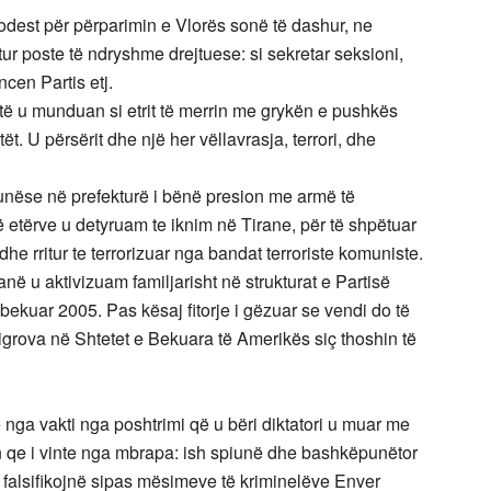
dest për përparimin e Vlorës sonë të dashur, ne
ur poste të ndryshme drejtuese: si sekretar seksioni,
ncen Partis etj.
bijtë u munduan si etrit të merrin me grykën e pushkës
ët. U përsërit dhe një her vëllavrasja, terrori, dhe
ëpunëse në prefekturë i bënë presion me armë të
të etërve u detyruam te iknim në Tirane, për të shpëtuar
he rritur te terrorizuar nga bandat terroriste komuniste.
në u aktivizuam familjarisht në strukturat e Partisë
 bekuar 2005. Pas kësaj fitorje i gëzuar se vendi do të
grova në Shtetet e Bekuara të Amerikës siç thoshin të
nga vakti nga poshtrimi që u bëri diktatori u muar me
 qe i vinte nga mbrapa: ish spiunë dhe bashkëpunëtor
ta falsifikojnë sipas mësimeve të kriminelëve Enver