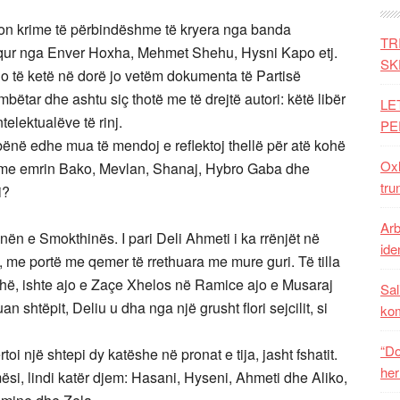
yron krime të përbindëshme të kryera nga banda
TR
hequr nga Enver Hoxha, Mehmet Shehu, Hysni Kapo etj.
SK
do të ketë në dorë jo vetëm dokumenta të Partisë
tar dhe ashtu siç thotë me të drejtë autori: këtë libër
LE
ntelektualëve të rinj.
PE
në edhe mua të mendoj e reflektoj thellë për atë kohë
Oxh
 me emrin Bako, Mevlan, Shanaj, Hybro Gaba dhe
tru
i?
Arb
nën e Smokthinës. I pari Deli Ahmeti i ka rrënjët në
iden
e, me portë me qemer të rrethuara me mure guri. Të tilla
kohë, ishte ajo e Zaçe Xhelos në Ramice ajo e Musaraj
Sal
n shtëpit, Deliu u dha nga një grusht flori sejcilit, si
ko
“Do
toi një shtepi dy katëshe në pronat e tija, jasht fshatit.
her
, lindi katër djem: Hasani, Hyseni, Ahmeti dhe Aliko,