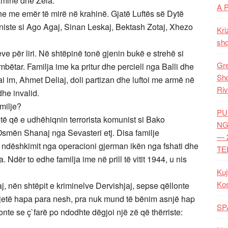
amine dhe Zela.
A 
dhe me emër të mirë në krahinë. Gjatë Luftës së Dytë
iste si Ago Agaj, Sinan Leskaj, Bektash Zotaj, Xhezo
Kri
shq
ve për liri. Në shtëpinë tonë gjenin bukë e strehë si
Gre
mbëtar. Familja ime ka pritur dhe perciell nga Balli dhe
Shq
ai im, Ahmet Deliaj, doli partizan dhe luftoi me armë në
Riv
dhe invalid.
amilje?
PU
ë që e udhëhiqnin terrorista komunist si Bako
NG
smën Shanaj nga Sevasteri etj. Disa familje
— 
r ndëshkimit nga operacioni gjerman ikën nga fshati dhe
TE
. Ndër to edhe familja ime në prill të vitit 1944, u nis
Kuj
Ko
, nën shtëpit e kriminelve Dervishjaj, sepse qëllonte
dhjetë hapa para nesh, pra nuk mund të bënim asnjë hap
SP
te se ç`farë po ndodhte dëgjoi një zë që thërriste: