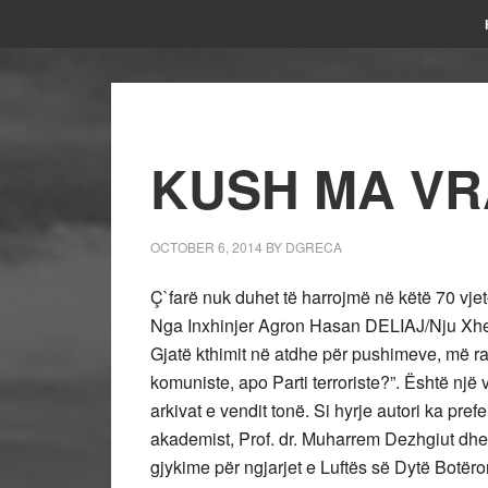
KUSH MA VR
OCTOBER 6, 2014
BY
DGRECA
Ç`farë nuk duhet të harrojmë në këtë 70 vjet
Nga Inxhinjer Agron Hasan DELIAJ/Nju Xhe
Gjatë kthimit në atdhe për pushimeve, më ra
komuniste, apo Parti terroriste?”. Është nj
arkivat e vendit tonë. Si hyrje autori ka pref
akademist, Prof. dr. Muharrem Dezhgiut dhe k
gjykime për ngjarjet e Luftës së Dytë Botëro