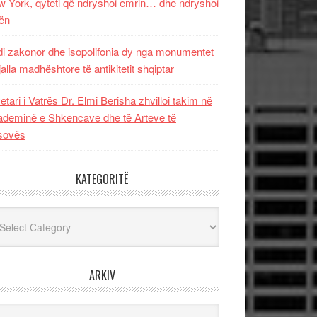
 York, qyteti që ndryshoi emrin… dhe ndryshoi
ën
i zakonor dhe isopolifonia dy nga monumentet
jalla madhështore të antikitetit shqiptar
etari i Vatrës Dr. Elmi Berisha zhvilloi takim në
deminë e Shkencave dhe të Arteve të
sovës
KATEGORITË
egoritë
ARKIV
iv