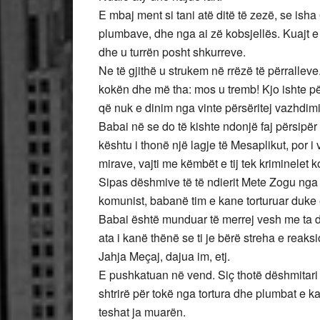
E mbaj ment si tani atë ditë të zezë, se ish
plumbave, dhe nga ai zë kobsjellës. Kuajt 
dhe u turrën posht shkurreve.
Ne të gjithë u strukem në rrëzë të përralleve.
kokën dhe më tha: mos u tremb! Kjo ishte pë
që nuk e dinim nga vinte përsëritej vazhdimis
Babai në se do të kishte ndonjë faj përsipër e
kështu i thonë një lagje të Mesaplikut, por i
mirave, vajti me këmbët e tij tek kriminelet
Sipas dëshmive të të ndierit Mete Zogu nga f
komunist, babanë tim e kane torturuar duke e
Babai është munduar të merrej vesh me ta d
ata i kanë thënë se ti je bërë streha e reak
Jahja Meçaj, dajua im, etj.
E pushkatuan në vend. Siç thotë dëshmitar
shtrirë për tokë nga tortura dhe plumbat e 
teshat ja muarën.