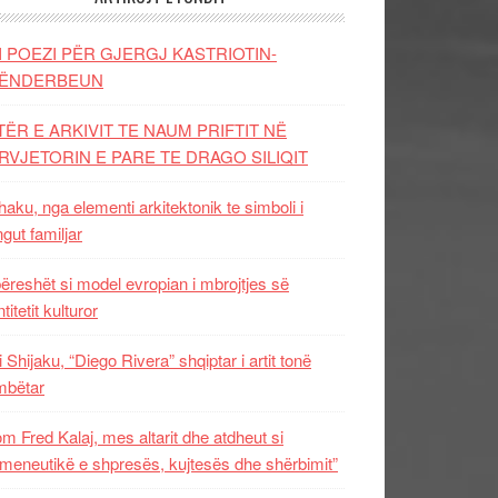
I POEZI PËR GJERGJ KASTRIOTIN-
ËNDERBEUN
TËR E ARKIVIT TE NAUM PRIFTIT NË
RVJETORIN E PARE TE DRAGO SILIQIT
aku, nga elementi arkitektonik te simboli i
ngut familjar
ëreshët si model evropian i mbrojtjes së
titetit kulturor
i Shijaku, “Diego Rivera” shqiptar i artit tonë
mbëtar
m Fred Kalaj, mes altarit dhe atdheut si
meneutikë e shpresës, kujtesës dhe shërbimit”