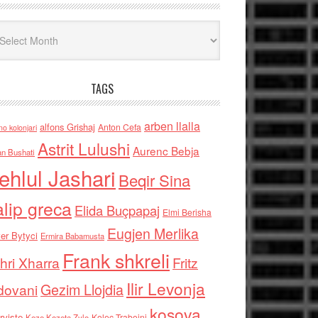
iv
TAGS
arben llalla
alfons Grishaj
Anton Cefa
no kolonjari
Astrit Lulushi
Aurenc Bebja
an Bushati
ehlul Jashari
Beqir Sina
alip greca
Elida Buçpapaj
Elmi Berisha
Eugjen Merlika
er Bytyci
Ermira Babamusta
Frank shkreli
hri Xharra
Fritz
Ilir Levonja
Gezim Llojdia
dovani
kosova
rviste
Kolec Traboini
Keze Kozeta Zylo