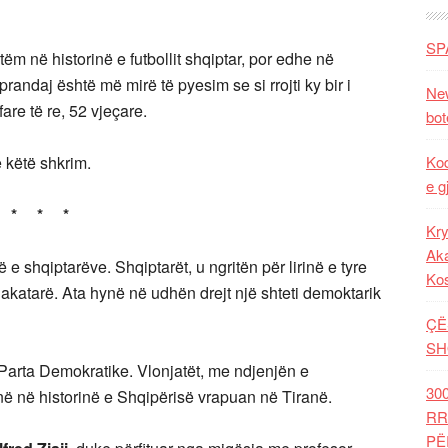
SP
tëm në historinë e futbollit shqiptar, por edhe në
, prandaj është më mirë të pyesim se si rrojti ky bir i
New
are të re, 52 vjeçare.
bot
ë këtë shkrim.
Kod
e g
* * *
Kry
Aka
ë e shqiptarëve. Shqiptarët, u ngritën për lirinë e tyre
Ko
akatarë. Ata hynë në udhën drejt një shteti demoktarik
ÇË
SH
a Parta Demokratike. Vlonjatët, me ndjenjën e
30
monë në historinë e Shqipërisë vrapuan në Tiranë.
RR
PË