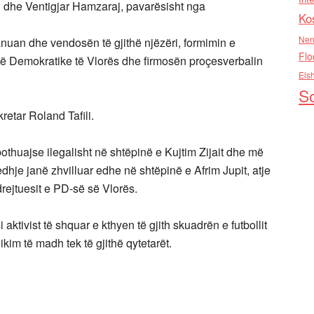
i dhe Ventigjar Hamzaraj, pavarësisht nga
Ko
Nen
pranuan dhe vendosën të gjithë njëzëri, formimin e
Flo
së Demokratike të Vlorës dhe firmosën proçesverbalin
Els
So
retar Roland Tafili.
pothuajse ilegalisht në shtëpinë e Kujtim Zijait dhe më
hje janë zhvilluar edhe në shtëpinë e Afrim Jupit, atje
rejtuesit e PD-së së Vlorës.
aktivist të shquar e kthyen të gjith skuadrën e futbollit
kim të madh tek të gjithë qytetarët.