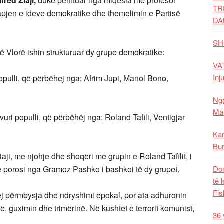
lfred Ziaji,
duke përfituar nga miqësia me profesor
TR
hapjen e ideve demokratike dhe themelimin e Partisë
DA
SH
ë Vlorë ishin strukturuar dy grupe demokratike:
VAT
Inj
opulli, që përbëhej nga: Afrim Jupi, Manol Bono,
Nga
Mal
i vuri populli, që përbëhëj nga: Roland Tafili, Ventigjar
Kar
Bur
ji, me njohje dhe shoqëri me grupin e Roland Tafilit, i
, me porosi nga Gramoz Pashko i bashkoi të dy grupet.
Dom
të 
Fis
ihej përmbysja dhe ndryshimi epokal, por ata adhuronin
në, guximin dhe trimërinë. Në kushtet e terrorit komunist,
36 