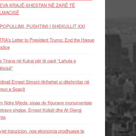
EVA KRAJË-SHESTAN NË ZARË TË
LMACISË
POPULLIMI, PUSHTIMI I SHEKULLIT XXI
RA’s Letter to President Trump: End the Hague
ustice
 Tirana në Kukaj për të parë “Lahuta e
ësisë”
dinali Ernest Simoni rikthehet si dëshmitar në
gun e Spaçit
 Ndre Mjeda, sipas dy figurave monumentale
letrave shqipe, Ernest Koliqit dhe At Gjergj
hta
vjet tranzicion, nga ekonomia prodhuese te