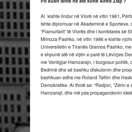
Po kush ishte në atë kohë Alred Ziaji ?
Ai kishte lindur në Vlorë në vitin 1961
.
Përf
Ishte diplomuar në Akademinë e Sporteve, dhe
“Flamurtarit” të Vlorës dhe i kombtares së 
Mimoza Pashko, në vitin 1986 e kishte njo
Universitetin e Tiranës Gramos Pashko, me të 
e shpunë atë në vijën e parë të Lëvizjes Dem
me Ventigjar Hamzarajn, i burgosur politik,
Bedrinë dhe së bashku diskutonin dhe prop
bashkuan edhe me Roland Tafilin dhe Hasko
Demokratike. Ai thotë se: “Radjon, “Zërin e
Hamzarajt, dhe më pas propagandonin idetë