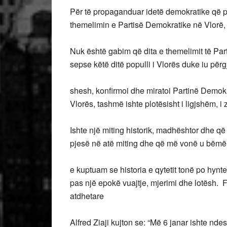
Për të propaganduar idetë demokratike që pë
themelimin e Partisë Demokratike në Vlorë, 
Nuk është gabim që dita e themelimit të Par
sepse këtë ditë populli i Vlorës duke iu përg
shesh, konfirmoi dhe miratoi Partinë Demokr
Vlorës, tashmë ishte plotësisht i ligjshëm, i
Ishte një miting historik, madhështor dhe 
pjesë në atë miting dhe që më vonë u bëmë 
e kuptuam se historia e qytetit tonë po hynt
pas një epokë vuajtje, mjerimi dhe lotësh. F
atdhetare
Alfred Ziaji kujton se: “Më 6 janar ishte ndes