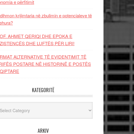
nomia e përfitimit
dihmon krijimtaria në zbulimin e potencialeve të
ehura?
OF. AHMET QERIQI DHE EPOKA E
ZISTENCЁS DHE LUFTЁS PЁR LIRI!
RMAT ALTERNATIVE TË EVIDENTIMIT TË
RIFËS POSTARE NË HISTORINË E POSTËS
QIPTARE
KATEGORITË
egoritë
ARKIV