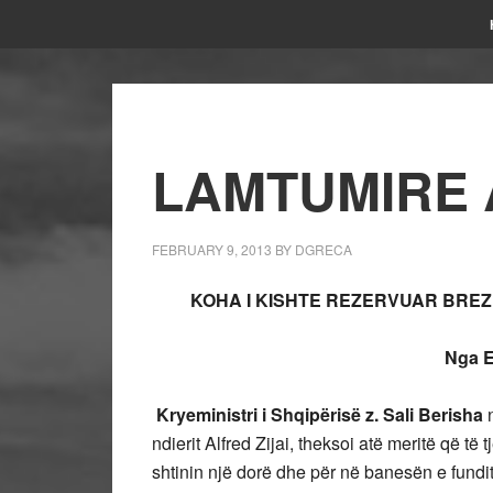
LAMTUMIRE A
FEBRUARY 9, 2013
BY
DGRECA
KOHA I KISHTE REZERVUAR BREZ
Nga 
Kryeministri i Shqipërisë z. Sali Berisha
n
ndierit Alfred Zijai, theksoi atë meritë që të 
shtinin një dorë dhe për në banesën e fundi