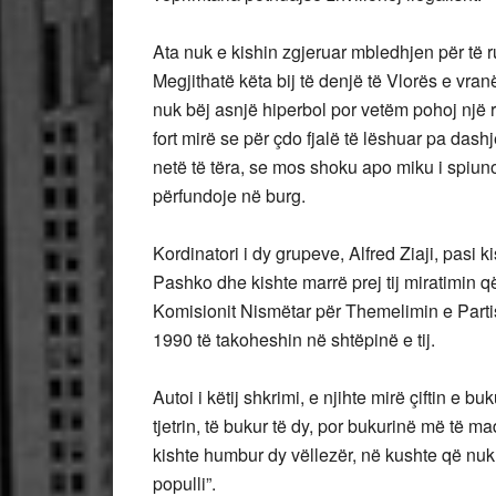
Ata nuk e kishin zgjeruar mbledhjen për të r
Megjithatë këta bij të denjë të Vlorës e vran
nuk bëj asnjë hiperbol por vetëm pohoj një re
fort mirë se për çdo fjalë të lëshuar pa das
netë të tëra, se mos shoku apo miku i spiuno
përfundoje në burg.
Kordinatori i dy grupeve, Alfred Ziaji, pas
Pashko dhe kishte marrë prej tij miratimin q
Komisionit Nismëtar për Themelimin e Parti
1990 të takoheshin në shtëpinë e tij.
Autoi i këtij shkrimi, e njihte mirë çiftin e bu
tjetrin, të bukur të dy, por bukurinë më të ma
kishte humbur dy vëllezër, në kushte që nuk
populli”.