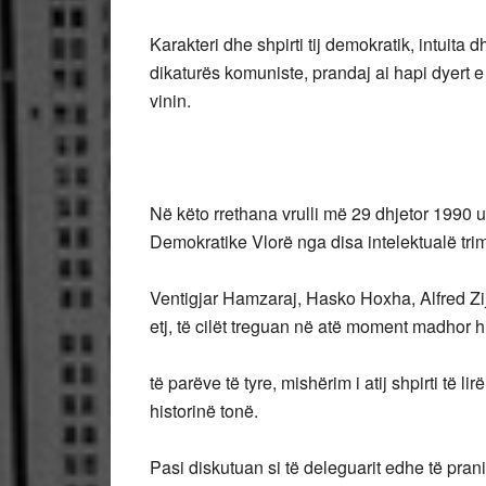
Karakteri dhe shpirti tij demokratik, intuita
dikaturës komuniste, prandaj ai hapi dyert e
vinin.
Në këto rrethana vrulli më 29 dhjetor 1990 
Demokratike Vlorë nga disa intelektualë trima
Ventigjar Hamzaraj, Hasko Hoxha, Alfred Zija
etj, të cilët treguan në atë moment madhor hi
të parëve të tyre, mishërim i atij shpirti të 
historinë tonë.
Pasi diskutuan si të deleguarit edhe të pra