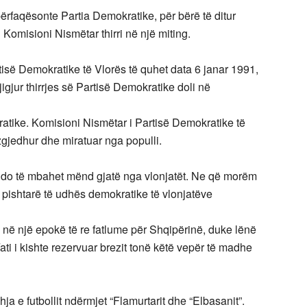
rfaqësonte Partia Demokratike, për bërë të ditur
Komisioni Nismëtar thirri në një miting.
tisë Demokratike të Vlorës të quhet data 6 janar 1991,
jigjur thirrjes së Partisë Demokratike doli në
atike. Komisioni Nismëtar i Partisë Demokratike të
 zgjedhur dhe miratuar nga populli.
që do të mbahet mënd gjatë nga vlonjatët. Ne që morëm
pishtarë të udhës demokratike të vlonjatëve
e në një epokë të re fatlume për Shqipërinë, duke lënë
ati i kishte rezervuar brezit tonë këtë vepër të madhe
hja e futbollit ndërmjet “Flamurtarit dhe “Elbasanit”.