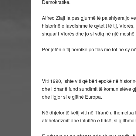
Demokratike.
Alfred Ziaji la pas gjurmë të pa shlyera jo ve
historinë e lavdishme të qytetit të tij, Vlorës
shquar i Vlorës dhe jo si vdiq në një moshë f
Për jetën e tij heroike po flas me lot në sy n
Viti 1990, ishte viti që bëri epokë në historin
dhe i dhanë fund sundimit të komunistëve gj
dhe ligjor si e gjithë Europa.
Në dhjetor të këtij viti në Tiranë u themelu
atdhetarizmit dhe intuitën e lirisë, si gjith