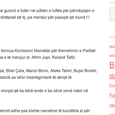
 dhe guximi e futën në udhën e luftës për përmbysjen e
Ark
 shtëpisë së tij, pa mendur për pasojat që mund t`i
alba
u formua Komisioni Nismëtar për themelimin e Partisë
asll
 e të mençur si: Afrim Jupi, Roland Tafili,
B
i, Bilal Çela, Manol Bono, Aleks Tahiri, Bujar Borshi,
d
storik se ishin trashëgimtarë të denjë të
Env
lirë vlonjat që ka bërë emër e ka zënë vend nderi në
Fa
ra
nishmit edhe pse kishte mendime të kundërta si për
Inte