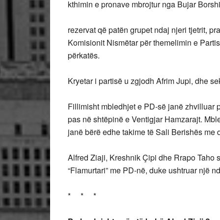
kthimin e pronave mbrojtur nga Bujar Borsh
rezervat që patën grupet ndaj njeri tjetrit, 
Komisionit Nismëtar për themelimin e Parti
përkatës.
Kryetar i partisë u zgjodh Afrim Jupi, dhe sek
Fillimisht mbledhjet e PD-së janë zhvilluar 
pas në shtëpinë e Ventigjar Hamzarajt. Mbled
janë bërë edhe takime të Sali Berishës me d
Alfred Ziaji, Kreshnik Çipi dhe Rrapo Taho si 
“Flamurtari” me PD-në, duke ushtruar një ndi
* * *