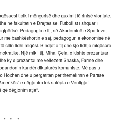
aqësuesi tipik i mënçurisë dhe guximit të rinisë vlonjate.
 në fakultetin e Drejtësisë. Futbollist i shquar i
Shqipërisë. Pedagogia e tij, në Akademinë e Sporteve,
hur me bashkëshortin e saj, pedagogun e ekonomisë në
cilin lidhi miqësi. Bindjet e tij dhe kjo lidhje miqësore
okratike. Një mik i tij, Mihal Çela, e kishte prezantuar
 dhe ky e prezantoi me vëllezërit Shaska, Farinë dhe
ogandonin kundër diktaturës komuniste. Më pas u
 Hoxhën dhe u përgatitën për themelimin e Partisë
 Amerikës” e dëgjonim tek shtëpia e Ventigjar
 që dëgjonim atje”.
* * *