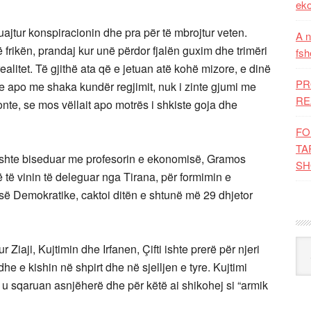
eko
uajtur konspiracionin dhe pra për të mbrojtur veten.
A n
ë frikën, prandaj kur unë përdor fjalën guxim dhe trimëri
fsh
alitet. Të gjithë ata që e jetuan atë kohë mizore, e dinë
PR
hje apo me shaka kundër regjimit, nuk i zinte gjumi me
RE
nte, se mos vëllait apo motrës i shkiste goja dhe
FO
TA
i kishte biseduar me profesorin e ekonomisë, Gramos
SH
ë të vinin të deleguar nga Tirana, për formimin e
së Demokratike, caktoi ditën e shtunë më 29 dhjetor
Kat
kur Ziaji, Kujtimin dhe Irfanen, Çifti ishte prerë për njeri
dhe e kishin në shpirt dhe në sjelljen e tyre. Kujtimi
 u sqaruan asnjëherë dhe për këtë ai shikohej si “armik