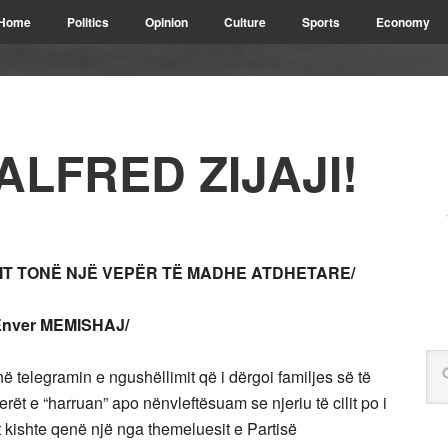
Home
Politics
Opinion
Culture
Sports
Economy
LFRED ZIJAJI!
IT TONË NJË VEPËR TË MADHE ATDHETARE/
Enver MEMISHAJ/
ë telegramin e ngushëllimit që i dërgoi familjes së të
tjerët e “harruan” apo nënvleftësuam se njeriu të cilit po i
t kishte qenë një nga themeluesit e Partisë