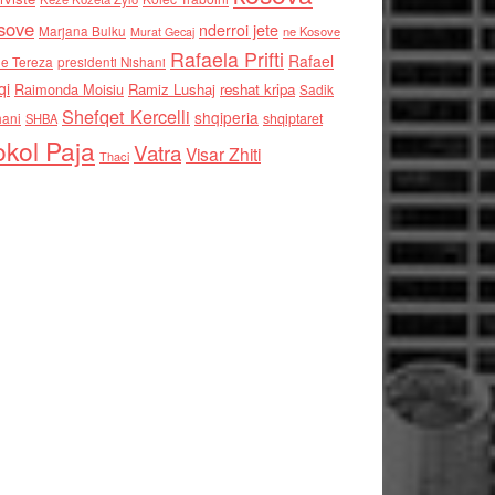
sove
nderroi jete
Marjana Bulku
ne Kosove
Murat Gecaj
Rafaela Prifti
Rafael
e Tereza
presidenti Nishani
qi
Raimonda Moisiu
Ramiz Lushaj
reshat kripa
Sadik
Shefqet Kercelli
shqiperia
hani
shqiptaret
SHBA
kol Paja
Vatra
Visar Zhiti
Thaci