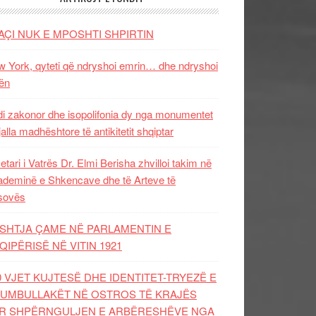
AÇI NUK E MPOSHTI SHPIRTIN
 York, qyteti që ndryshoi emrin… dhe ndryshoi
ën
i zakonor dhe isopolifonia dy nga monumentet
jalla madhështore të antikitetit shqiptar
etari i Vatrës Dr. Elmi Berisha zhvilloi takim në
deminë e Shkencave dhe të Arteve të
sovës
SHTJA ÇAME NË PARLAMENTIN E
QIPËRISË NË VITIN 1921
0 VJET KUJTESË DHE IDENTITET-TRYEZË E
UMBULLAKËT NË OSTROS TË KRAJËS
R SHPËRNGULJEN E ARBËRESHËVE NGA