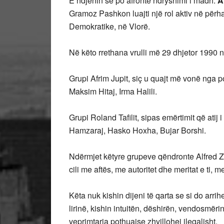
E ndjenin se po afronte ndryshimi i madh.
A
Gramoz Pashkon luajti një rol aktiv në për
Demokratike, në Vlorë.
Në këto rrethana vrulli më 29 dhjetor 1990 n
Grupi Afrim Jupit, siç u quajt më vonë nga p
Maksim Hitaj, Irma Halili.
Grupi Roland Tafilit, sipas emërtimit që atij 
Hamzaraj, Hasko Hoxha, Bujar Borshi.
Ndërmjet këtyre grupeve qëndronte Alfred Zia
cili me aftës, me autoritet dhe meritat e ti
Këta nuk kishin dijeni të qarta se si do arr
lirinë, kishin intuitën, dëshirën, vendosmëri
veprimtaria pothuajse zhvillohej ilegalisht.