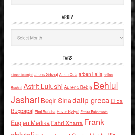
ARKIV
Arkiv
TAGS
arben llalla
alfons Grishaj
Anton Cefa
asllan
albano kolonjari
Behlul
Astrit Lulushi
Aurenc Bebja
Bushati
Jashari
dalip greca
Beqir Sina
Elida
Buçpapaj
Enver Bytyci
Elmi Berisha
Ermira Babamusta
Frank
Eugjen Merlika
Fahri Xharra
shkreli