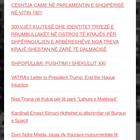
ÇËSHTJA ÇAME NË PARLAMENTIN E SHQIPËRISË
NË VITIN 1921
300 VJET KUJTESË DHE IDENTITET-TRYEZË E
RRUMBULLAKËT NË OSTROS TË KRAJËS PËR
SHPËRNGULJEN E ARBËRESHËVE NGA TREVA
KRAJË-SHESTAN NË ZARË TË DALMACISË
SHPOPULLIMI, PUSHTIMI I SHEKULLIT XXI
VATRA’s Letter to President Trump: End the Hague
Injustice
Nga Tirana në Kukaj për të parë “Lahuta e Malësisë”
Kardinali Ernest Simoni rikthehet si dëshmitar në Burgun
e Spaçit
Dom Ndre Mjeda, sipas dy figurave monumentale të