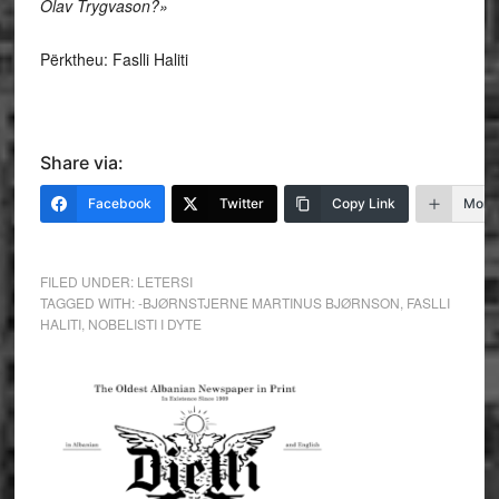
Olav Trygvason?»
Përktheu: Faslli Haliti
Share via:
Facebook
Twitter
Copy Link
More
FILED UNDER:
LETERSI
TAGGED WITH:
-BJØRNSTJERNE MARTINUS BJØRNSON
,
FASLLI
HALITI
,
NOBELISTI I DYTE