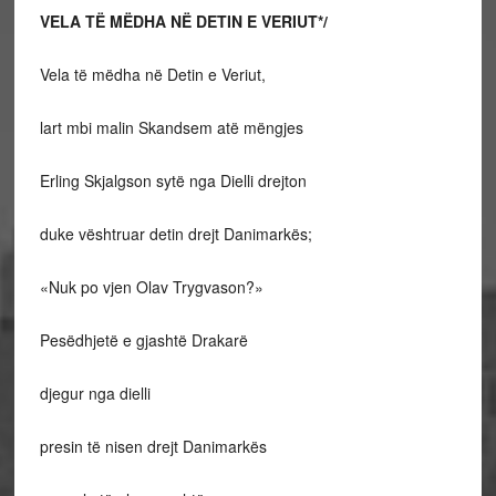
VELA TË MËDHA NË DETIN E VERIUT*/
Vela të mëdha në Detin e Veriut,
lart mbi malin Skandsem atë mëngjes
Erling Skjalgson sytë nga Dielli drejton
duke vështruar detin drejt Danimarkës;
«Nuk po vjen Olav Trygvason?»
Pesëdhjetë e gjashtë Drakarë
djegur nga dielli
presin të nisen drejt Danimarkës