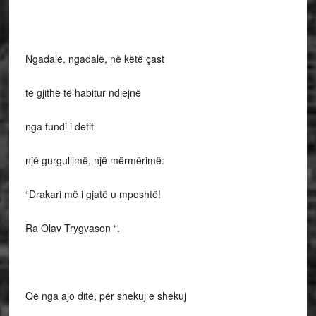
Ngadalë, ngadalë, në këtë çast
të gjithë të habitur ndiejnë
nga fundi i detit
një gurgullimë, një mërmërimë:
“Drakari më i gjatë u mposhtë!
Ra Olav Trygvason “.
Që nga ajo ditë, për shekuj e shekuj