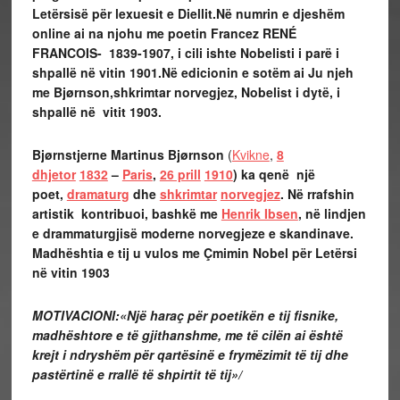
Letërsisë për lexuesit e Diellit.Në numrin e djeshëm
online ai na njohu me poetin Francez
RENÉ
FRANCOIS-
1839-1907, i cili ishte Nobelisti i parë i
shpallë në vitin 1901.
Në edicionin e sotëm ai Ju njeh
me Bjørnson,shkrimtar norvegjez, Nobelist i dytë, i
shpallë në vitit 1903.
Bjørnstjerne Martinus Bjørnson
(
Kvikne
,
8
dhjetor
1832
–
Paris
,
26 prill
1910
) ka qenë një
poet,
dramaturg
dhe
shkrimtar
norvegjez
. Në rrafshin
artistik kontribuoi, bashkë me
Henrik Ibsen
, në lindjen
e drammaturgjisë moderne norvegjeze e skandinave.
Madhështia e tij u vulos me Çmimin Nobel për Letërsi
në vitin 1903
MOTIVACIONI:«Një haraç për poetikën e tij fisnike,
madhështore e të gjithanshme, me të cilën ai është
krejt i ndryshëm për qartësinë e frymëzimit të tij dhe
pastërtinë e rrallë të shpirtit të tij»/