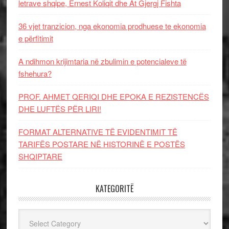
letrave shqipe, Ernest Koliqit dhe At Gjergj Fishta
36 vjet tranzicion, nga ekonomia prodhuese te ekonomia
e përfitimit
A ndihmon krijimtaria në zbulimin e potencialeve të
fshehura?
PROF. AHMET QERIQI DHE EPOKA E REZISTENCЁS
DHE LUFTЁS PЁR LIRI!
FORMAT ALTERNATIVE TË EVIDENTIMIT TË
TARIFËS POSTARE NË HISTORINË E POSTËS
SHQIPTARE
KATEGORITË
Kategoritë