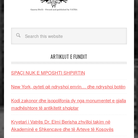
ARTIKUJT E FUNDIT
SPAÇI NUK E MPOSHTI SHPIRTIN
New York, qyteti që ndryshoi emrin… dhe ndryshoi botën
Kodi zakonor dhe isopolifonia dy nga monumentet e gjalla
madhështore të antikitetit shqiptar
Kryetari i Vatrës Dr. Elmi Berisha zhvilloi takim në
Akademinë e Shkencave dhe të Arteve të Kosovës