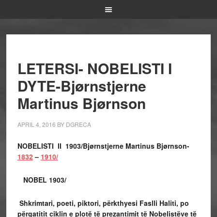
LETERSI- NOBELISTI I
DYTE-Bjørnstjerne
Martinus Bjørnson
APRIL 4, 2016
BY
DGRECA
NOBELISTI II 1903/Bjørnstjerne Martinus Bjørnson-
1832
–
1910/
NOBEL 1903/
Shkrimtari, poeti, piktori, përkthyesi Faslli Haliti, po
përgatitit ciklin e plotë të prezantimit të Nobelistëve të