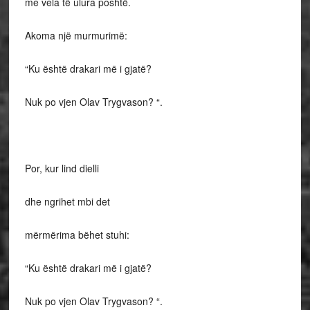
me vela të ulura poshtë.
Akoma një murmurimë:
“Ku është drakari më i gjatë?
Nuk po vjen Olav Trygvason? “.
Por, kur lind dielli
dhe ngrihet mbi det
mërmërima bëhet stuhi:
“Ku është drakari më i gjatë?
Nuk po vjen Olav Trygvason? “.