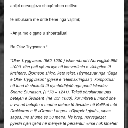
anijet norvegjeze shoqërohen netëve
të mbuluara me dritë hëne nga vajtimi;
«Anija më e gjatë u shpartallua!
Ra Olav Trygvason “.
*
Olav Tryggvason (960-1000 ) ishte mbreti i Norvegjisë 995
-1000 dhe pati një rol kyç në konvertimin e vikingëve të
krishterë. Bjornson shkroi këtë tekst, i frymëzuar nga “Saga
e Olav Tryggvason” (pjesë e “Heimskringlas”) kompozuar
në fund të shekullit të dymbëdhjetë nga poeti Islandez
Snorre Sturlason, (1178 – 1241). Teksti përshkruan pas
betejën e Svolderit (në vitin 1000), kur mbreti u mund dhe
u vra në betejën e madhe detare të Svolder në Baltikut mbi
Drakkaren e tij «Ormen Lange» «Gjarpër i gjatë», sipas
sagës, më shumë se 50 metra. Në breg, norvegjezët
pyesin njëri-tjetrit në mënyrë të përsëritur «Pse nuk kthehet