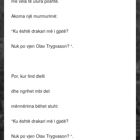
me vela të ulura poshtë.
Akoma një murmurimë:
“Ku është drakari më i gjatë?
Nuk po vjen Olav Trygvason? “.
Por, kur lind dielli
dhe ngrihet mbi det
mërmërima bëhet stuhi:
“Ku është drakari më i gjatë?
Nuk po vjen Olav Trygvason? “.