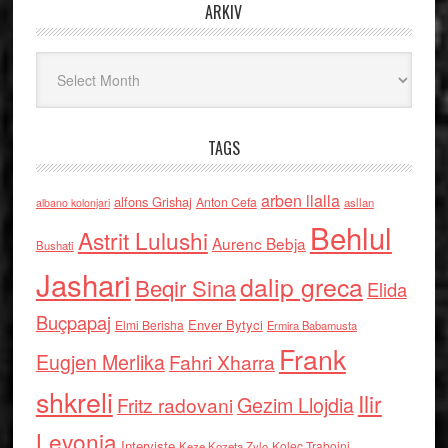
ARKIV
Arkiv
TAGS
arben llalla
alfons Grishaj
Anton Cefa
asllan
albano kolonjari
Behlul
Astrit Lulushi
Aurenc Bebja
Bushati
Jashari
dalip greca
Beqir Sina
Elida
Buçpapaj
Enver Bytyci
Elmi Berisha
Ermira Babamusta
Frank
Eugjen Merlika
Fahri Xharra
shkreli
Ilir
Gezim Llojdia
Fritz radovani
Levonja
Interviste
Kolec Traboini
Keze Kozeta Zylo