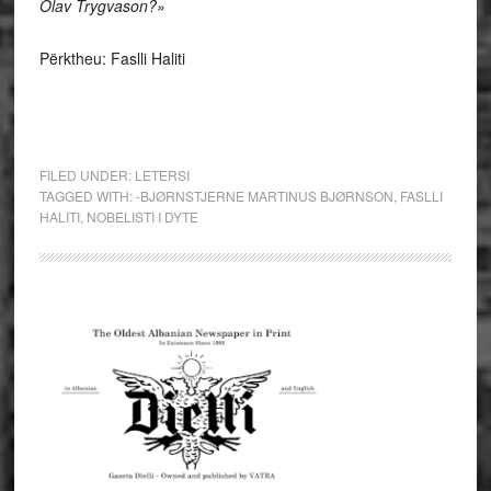
Olav Trygvason?»
Përktheu: Faslli Haliti
FILED UNDER:
LETERSI
TAGGED WITH:
-BJØRNSTJERNE MARTINUS BJØRNSON
,
FASLLI
HALITI
,
NOBELISTI I DYTE