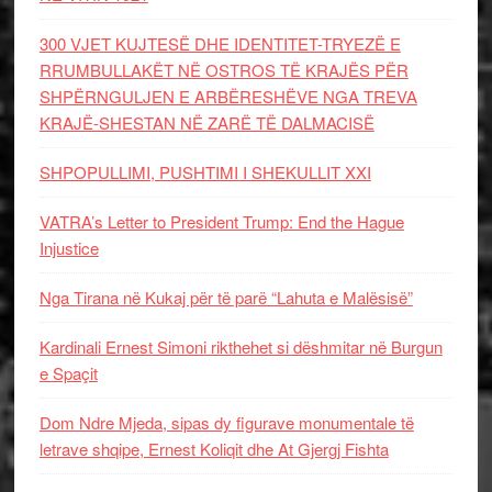
300 VJET KUJTESË DHE IDENTITET-TRYEZË E
RRUMBULLAKËT NË OSTROS TË KRAJËS PËR
SHPËRNGULJEN E ARBËRESHËVE NGA TREVA
KRAJË-SHESTAN NË ZARË TË DALMACISË
SHPOPULLIMI, PUSHTIMI I SHEKULLIT XXI
VATRA’s Letter to President Trump: End the Hague
Injustice
Nga Tirana në Kukaj për të parë “Lahuta e Malësisë”
Kardinali Ernest Simoni rikthehet si dëshmitar në Burgun
e Spaçit
Dom Ndre Mjeda, sipas dy figurave monumentale të
letrave shqipe, Ernest Koliqit dhe At Gjergj Fishta