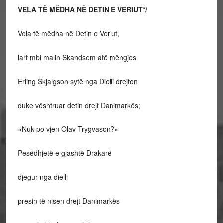
VELA TË MËDHA NË DETIN E VERIUT*/
Vela të mëdha në Detin e Veriut,
lart mbi malin Skandsem atë mëngjes
Erling Skjalgson sytë nga Dielli drejton
duke vështruar detin drejt Danimarkës;
«Nuk po vjen Olav Trygvason?»
Pesëdhjetë e gjashtë Drakarë
djegur nga dielli
presin të nisen drejt Danimarkës