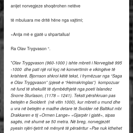
anijet norvegjeze shoqërohen netëve
të mbuluara me dritë hëne nga vajtimi;
«Anija më e gjatë u shpartallua!
Ra Olav Trygvason “.
*
Olav Tryggvason (960-1000 ) ishte mbreti i Norvegjisë 995
-1000 dhe pati një rol kyç në konvertimin e vikingëve të
krishterë. Bjornson shkroi këtë tekst, i frymëzuar nga “Saga
e Olav Tryggvason” (pjesë e “Heimskringlas”) kompozuar
në fund të shekullit të dymbëdhjetë nga poeti Islandez
Snorre Sturlason, (1178 – 1241). Teksti përshkruan pas
betejën e Svolderit (në vitin 1000), kur mbreti u mund dhe
u vra në betejën e madhe detare të Svolder në Baltikut mbi
Drakkaren e tij «Ormen Lange» «Gjarpër i gjatë», sipas
sagës, më shumë se 50 metra. Në breg, norvegjezët
pyesin njëri-tjetrit në mënyrë të përsëritur «Pse nuk kthehet