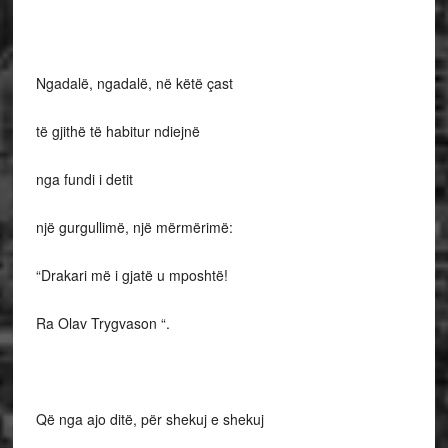
Ngadalë, ngadalë, në këtë çast
të gjithë të habitur ndiejnë
nga fundi i detit
një gurgullimë, një mërmërimë:
“Drakari më i gjatë u mposhtë!
Ra Olav Trygvason “.
Që nga ajo ditë, për shekuj e shekuj