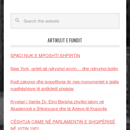
ARTIKUJT E FUNDIT
SPAÇI NUK E MPOSHTI SHPIRTIN
New York, qyteti që ndryshoi emrin… dhe ndryshoi botën
Kodi zakonor dhe isopolifonia dy nga monumentet e gjalla
madhështore të antikitetit shqiptar
Kryetari i Vatrës Dr. Elmi Berisha zhvilloi takim në
Akademinë e Shkencave dhe të Arteve të Kosovës
ÇËSHTJA ÇAME NË PARLAMENTIN E SHQIPËRISË
NË VITIN 1921