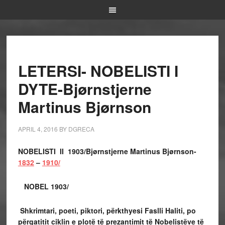
LETERSI- NOBELISTI I
DYTE-Bjørnstjerne
Martinus Bjørnson
APRIL 4, 2016
BY
DGRECA
NOBELISTI II 1903/Bjørnstjerne Martinus Bjørnson-
1832
–
1910/
NOBEL 1903/
Shkrimtari, poeti, piktori, përkthyesi Faslli Haliti, po
përgatitit ciklin e plotë të prezantimit të Nobelistëve të