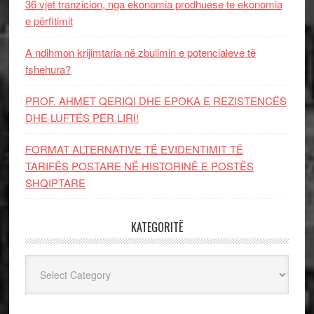
36 vjet tranzicion, nga ekonomia prodhuese te ekonomia
e përfitimit
A ndihmon krijimtaria në zbulimin e potencialeve të
fshehura?
PROF. AHMET QERIQI DHE EPOKA E REZISTENCЁS
DHE LUFTЁS PЁR LIRI!
FORMAT ALTERNATIVE TË EVIDENTIMIT TË
TARIFËS POSTARE NË HISTORINË E POSTËS
SHQIPTARE
KATEGORITË
Kategoritë