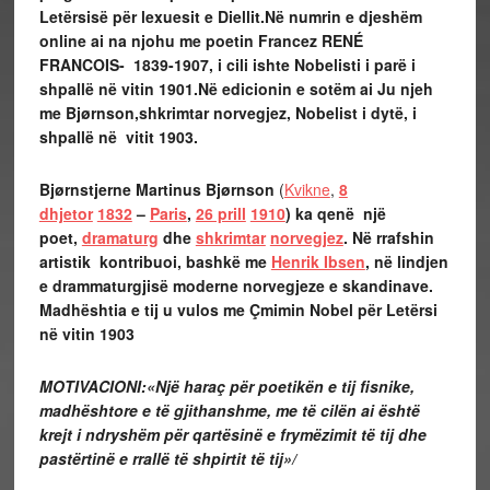
Letërsisë për lexuesit e Diellit.Në numrin e djeshëm
online ai na njohu me poetin Francez
RENÉ
FRANCOIS-
1839-1907, i cili ishte Nobelisti i parë i
shpallë në vitin 1901.
Në edicionin e sotëm ai Ju njeh
me Bjørnson,shkrimtar norvegjez, Nobelist i dytë, i
shpallë në vitit 1903.
Bjørnstjerne Martinus Bjørnson
(
Kvikne
,
8
dhjetor
1832
–
Paris
,
26 prill
1910
) ka qenë një
poet,
dramaturg
dhe
shkrimtar
norvegjez
. Në rrafshin
artistik kontribuoi, bashkë me
Henrik Ibsen
, në lindjen
e drammaturgjisë moderne norvegjeze e skandinave.
Madhështia e tij u vulos me Çmimin Nobel për Letërsi
në vitin 1903
MOTIVACIONI:«Një haraç për poetikën e tij fisnike,
madhështore e të gjithanshme, me të cilën ai është
krejt i ndryshëm për qartësinë e frymëzimit të tij dhe
pastërtinë e rrallë të shpirtit të tij»/