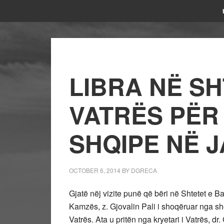
LIBRA NË SH
VATRËS PËR
SHQIPE NË 
OCTOBER 6, 2014
BY
DGRECA
Gjatë nëj vizite punë që bëri në Shtetet e B
Kamzës, z. Gjovalin Pali i shoqëruar nga sh
Vatrës. Ata u pritën nga kryetari i Vatrës, dr