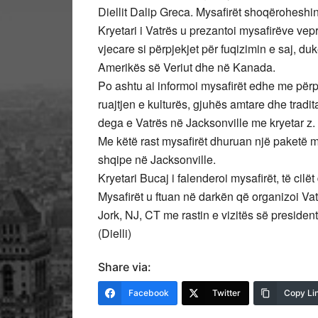
Diellit Dalip Greca. Mysafirët shoqërohesh
Kryetari i Vatrës u prezantoi mysafirëve vepr
vjecare si përpjekjet për fuqizimin e saj, d
Amerikës së Veriut dhe në Kanada.
Po ashtu ai informoi mysafirët edhe me përp
ruajtjen e kulturës, gjuhës amtare dhe trad
dega e Vatrës në Jacksonville me kryetar z.
Me këtë rast mysafirët dhuruan një paketë me
shqipe në Jacksonville.
Kryetari Bucaj i falenderoi mysafirët, të ci
Mysafirët u ftuan në darkën që organizoi Vat
Jork, NJ, CT me rastin e vizitës së presiden
(Dielli)
Share via:
Facebook
Twitter
Copy Li