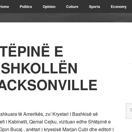
Home
Politics
Opinion
Culture
Sports
Economy
TËPINË E
 SHKOLLËN
JACKSONVILLE
ashkuara të Amerikës, zv/ Kryetari i Bashkisë së
efi i Kabinetit, Qemal Cejku, vizituan edhe Shtëpinë e
. Gjon Bucaj , anëtari i kryesisë Marjan Cubi dhe editori i