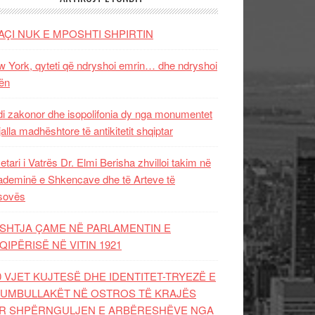
AÇI NUK E MPOSHTI SHPIRTIN
 York, qyteti që ndryshoi emrin… dhe ndryshoi
ën
i zakonor dhe isopolifonia dy nga monumentet
jalla madhështore të antikitetit shqiptar
etari i Vatrës Dr. Elmi Berisha zhvilloi takim në
deminë e Shkencave dhe të Arteve të
sovës
SHTJA ÇAME NË PARLAMENTIN E
QIPËRISË NË VITIN 1921
0 VJET KUJTESË DHE IDENTITET-TRYEZË E
UMBULLAKËT NË OSTROS TË KRAJËS
R SHPËRNGULJEN E ARBËRESHËVE NGA