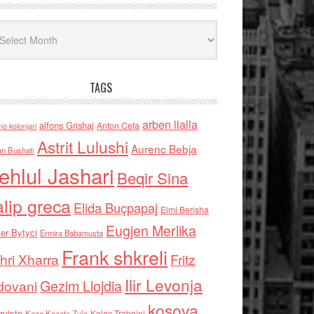
iv
TAGS
arben llalla
alfons Grishaj
Anton Cefa
no kolonjari
Astrit Lulushi
Aurenc Bebja
an Bushati
ehlul Jashari
Beqir Sina
alip greca
Elida Buçpapaj
Elmi Berisha
Eugjen Merlika
er Bytyci
Ermira Babamusta
Frank shkreli
hri Xharra
Fritz
Ilir Levonja
Gezim Llojdia
dovani
kosova
rviste
Kolec Traboini
Keze Kozeta Zylo