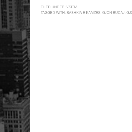
FILED UNDER:
VATRA
TAGGED WITH:
BASHKIA E KAMZES
,
GJON BUCAJ
,
GJ