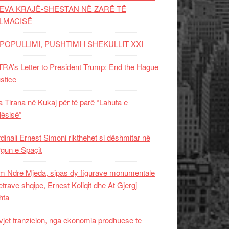
EVA KRAJË-SHESTAN NË ZARË TË
LMACISË
POPULLIMI, PUSHTIMI I SHEKULLIT XXI
RA’s Letter to President Trump: End the Hague
ustice
 Tirana në Kukaj për të parë “Lahuta e
ësisë”
dinali Ernest Simoni rikthehet si dëshmitar në
gun e Spaçit
 Ndre Mjeda, sipas dy figurave monumentale
letrave shqipe, Ernest Koliqit dhe At Gjergj
hta
vjet tranzicion, nga ekonomia prodhuese te