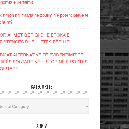
nomia e përfitimit
dihmon krijimtaria në zbulimin e potencialeve të
ehura?
OF. AHMET QERIQI DHE EPOKA E
ZISTENCЁS DHE LUFTЁS PЁR LIRI!
RMAT ALTERNATIVE TË EVIDENTIMIT TË
RIFËS POSTARE NË HISTORINË E POSTËS
QIPTARE
KATEGORITË
egoritë
ARKIV