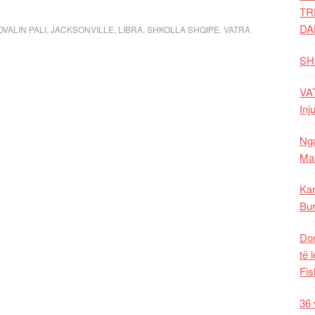
TR
DA
OVALIN PALI
,
JACKSONVILLE
,
LIBRA
,
SHKOLLA SHQIPE
,
VATRA
SH
VAT
Inj
Nga
Mal
Kar
Bur
Dom
të 
Fis
36 