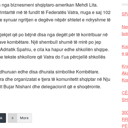
in nga biznesmeni shqiptaro-amerikan Mehdi Lita.
imtaritë më të fundit të Federatës Vatra, rruga e saj 102
SP
uke synuar ngritjen e degëve nëpër shtetet e ndryshme të
New
bot
jekjet që po bëjnë disa nga degët për të kontribuar në
itave kombëtare. Një shembull shumë të mirë po jep
Kod
 Adriatik Spahiu, e cila ka hapur edhe shkollën shqipe.
e g
 tekste shkollore që Vatra do t’ua përcjellë shkollës
Kry
lët dhuruan edhe disa dhurata simbolike Kombëtare.
Aka
ra dhe organizatat e tjera të komunitetit shqiptar në Nju
Ko
tit Bujar Nishani dhe delegacionit që e shoqëronte.
ÇË
SH
30
nk
More
RR
PË