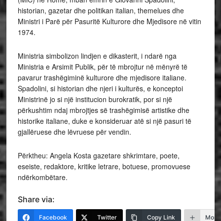
historian, gazetar dhe politikan italian, themelues dhe
Ministri i Parë për Pasuritë Kulturore dhe Mjedisore në vitin
1974.
Ministria simbolizon lindjen e dikasterit, i ndarë nga
Ministria e Arsimit Publik, për të mbrojtur në mënyrë të
pavarur trashëgiminë kulturore dhe mjedisore italiane.
Spadolini, si historian dhe njeri i kulturës, e konceptoi
Ministrinë jo si një institucion burokratik, por si një
përkushtim ndaj mbrojtjes së trashëgimisë artistike dhe
historike italiane, duke e konsideruar atë si një pasuri të
gjallëruese dhe lëvruese për vendin.
Përktheu: Angela Kosta gazetare shkrimtare, poete,
eseiste, redaktore, kritike letrare, botuese, promovuese
ndërkombëtare.
Share via:
Facebook
Twitter
Copy Link
More