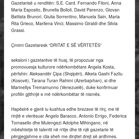
Gazetarisë u renditën: S.E. Card. Fernando Filoni, Anna
Maria Esposito, Brunella Bolloli, David Parenzo, Giovan
Battista Brunori, Giulia Sorrentino, Manuela Sain, Maria
Rita Grieco, Marilena Vinci, Massimo Giraldi dhe Silvia
Grassi.
Çmimi Gazetaresk “DRITAT E SË VËRTETËS”
seksioni i gazetarëve të huaj, të propozuar nga
promovuesja kulturore ndërkombëtare Angela Kosta,
përfshin: Aleksandër Çipa (Shqipëri), Alketa Gashi Fazliu
(Kosovë), Tarana Turan Rahimi (Azerbajxhan), si dhe
Marinellys Tremamunno (Venezuelë), duke konfirmuar
profilin gjithnjë e më ndërkombëtar të nismës.
Hapësirë e gjerë iu kushtua edhe brezave të rinj, me të
rinjtë e vlerësuar Angelo Baracco, Antonio Errigo, Federica
Tomasello dhe Mulengezi Adolphe Mihingano, në
mbështetje të talentit në rritje dhe të një gazetarie të
përgjegjshme e cila sheh me dinjitet drejt së ardhmes.