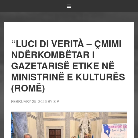
“LUCI DI VERITÀ – ÇMIMI
NDËRKOMBËTAR I
GAZETARISË ETIKE NË
MINISTRINË E KULTURËS
(ROMË)
FEBRUARY 25, 2026
BY
S P