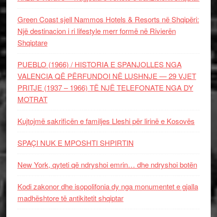
Green Coast sjell Nammos Hotels & Resorts në Shqipëri:
Një destinacion i ri lifestyle merr formë në Rivierën
Shqiptare
PUEBLO (1966) / HISTORIA E SPANJOLLES NGA
VALENCIA QË PËRFUNDOI NË LUSHNJE — 29 VJET
PRITJE (1937 – 1966) TË NJË TELEFONATE NGA DY
MOTRAT
Kujtojmë sakrificën e familjes Lleshi për lirinë e Kosovës
SPAÇI NUK E MPOSHTI SHPIRTIN
New York, qyteti që ndryshoi emrin… dhe ndryshoi botën
Kodi zakonor dhe isopolifonia dy nga monumentet e gjalla
madhështore të antikitetit shqiptar