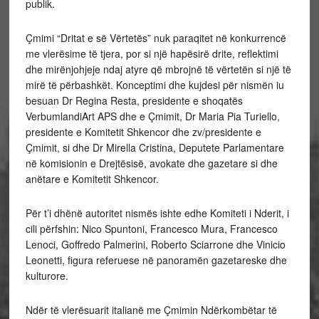
publik.
Çmimi “Dritat e së Vërtetës” nuk paraqitet në konkurrencë
me vlerësime të tjera, por si një hapësirë drite, reflektimi
dhe mirënjohjeje ndaj atyre që mbrojnë të vërtetën si një të
mirë të përbashkët. Konceptimi dhe kujdesi për nismën iu
besuan Dr Regina Resta, presidente e shoqatës
VerbumlandiArt APS dhe e Çmimit, Dr Maria Pia Turiello,
presidente e Komitetit Shkencor dhe zv/presidente e
Çmimit, si dhe Dr Mirella Cristina, Deputete Parlamentare
në komisionin e Drejtësisë, avokate dhe gazetare si dhe
anëtare e Komitetit Shkencor.
Për t’i dhënë autoritet nismës ishte edhe Komiteti i Nderit, i
cili përfshin: Nico Spuntoni, Francesco Mura, Francesco
Lenoci, Goffredo Palmerini, Roberto Sciarrone dhe Vinicio
Leonetti, figura referuese në panoramën gazetareske dhe
kulturore.
Ndër të vlerësuarit italianë me Çmimin Ndërkombëtar të