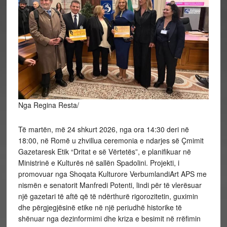
Nga Regina Resta/
Të martën, më 24 shkurt 2026, nga ora 14:30 deri në
18:00, në Romë u zhvillua ceremonia e ndarjes së Çmimit
Gazetaresk Etik “Dritat e së Vërtetës”, e planifikuar në
Ministrinë e Kulturës në sallën Spadolini. Projekti, i
promovuar nga Shoqata Kulturore VerbumlandiArt APS me
nismën e senatorit Manfredi Potenti, lindi për të vlerësuar
një gazetari të aftë që të ndërthurë rigorozitetin, guximin
dhe përgjegjësinë etike në një periudhë historike të
shënuar nga dezinformimi dhe kriza e besimit në rrëfimin