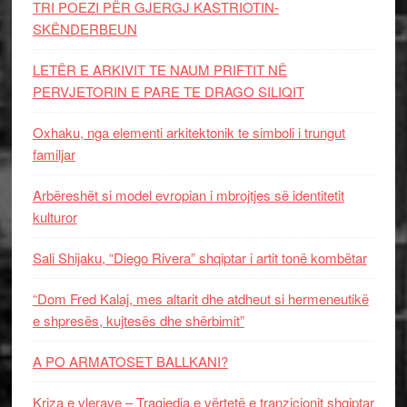
TRI POEZI PËR GJERGJ KASTRIOTIN-
SKËNDERBEUN
LETËR E ARKIVIT TE NAUM PRIFTIT NË
PERVJETORIN E PARE TE DRAGO SILIQIT
Oxhaku, nga elementi arkitektonik te simboli i trungut
familjar
Arbëreshët si model evropian i mbrojtjes së identitetit
kulturor
Sali Shijaku, “Diego Rivera” shqiptar i artit tonë kombëtar
“Dom Fred Kalaj, mes altarit dhe atdheut si hermeneutikë
e shpresës, kujtesës dhe shërbimit”
A PO ARMATOSET BALLKANI?
Kriza e vlerave – Tragjedia e vërtetë e tranzicionit shqiptar