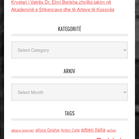
Kryetari i Vatrës Dr. Elmi Berisha zhvilloi takim në
Akademinë e Shkencave dhe të Arteve të Kosovës
KATEGORITË
Kategoritë
ARKIV
Arkiv
TAGS
arben llalla
alfons Grishaj
Anton Cefa
asllan
albano kolonjari