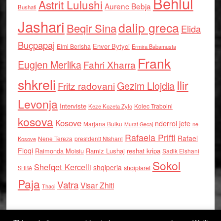
Behlul
Astrit Lulushi
Aurenc Bebja
Bushati
Jashari
dalip greca
Beqir Sina
Elida
Buçpapaj
Enver Bytyci
Elmi Berisha
Ermira Babamusta
Frank
Eugjen Merlika
Fahri Xharra
shkreli
Ilir
Gezim Llojdia
Fritz radovani
Levonja
Interviste
Kolec Traboini
Keze Kozeta Zylo
kosova
Kosove
nderroi jete
Marjana Bulku
ne
Murat Gecaj
Rafaela Prifti
Rafael
Nene Tereza
Kosove
presidenti Nishani
Floqi
Raimonda Moisiu
Ramiz Lushaj
reshat kripa
Sadik Elshani
Sokol
Shefqet Kercelli
shqiperia
shqiptaret
SHBA
Paja
Vatra
Visar Zhiti
Thaci