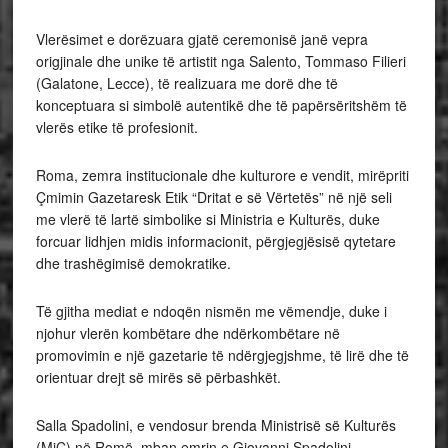
Vlerësimet e dorëzuara gjatë ceremonisë janë vepra
origjinale dhe unike të artistit nga Salento, Tommaso Filieri
(Galatone, Lecce), të realizuara me dorë dhe të
konceptuara si simbolë autentikë dhe të papërsëritshëm të
vlerës etike të profesionit.
Roma, zemra institucionale dhe kulturore e vendit, mirëpriti
Çmimin Gazetaresk Etik “Dritat e së Vërtetës” në një seli
me vlerë të lartë simbolike si Ministria e Kulturës, duke
forcuar lidhjen midis informacionit, përgjegjësisë qytetare
dhe trashëgimisë demokratike.
Të gjitha mediat e ndoqën nismën me vëmendje, duke i
njohur vlerën kombëtare dhe ndërkombëtare në
promovimin e një gazetarie të ndërgjegjshme, të lirë dhe të
orientuar drejt së mirës së përbashkët.
Salla Spadolini, e vendosur brenda Ministrisë së Kulturës
(MiC) në Romë, mban emrin e Giovanni Spadolini,