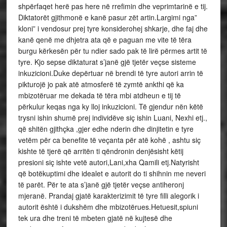
shpërfaqet herë pas here në rrefimin dhe veprimtarinë e tij.
Diktatorët gjithmonë e kanë pasur zët artin.Largimi nga”
kloni” i vendosur prej tyre konsiderohej shkarje, dhe faj dhe
kanë qenë me dhjetra ata që e paguan me vite të tëra
burgu kërkesën për tu ndier sado pak të lirë përmes artit të
tyre. Kjo sepse diktaturat s’janë gjë tjetër veçse sisteme
inkuzicioni.Duke depërtuar në brendi të tyre autori arrin të
pikturojë jo pak atë atmosferë të zymtë ankthi që ka
mbizotëruar me dekada të tëra mbi atdheun e tij të
përkulur keqas nga ky lloj inkuzicioni. Të gjendur nën këtë
trysni ishin shumë prej individëve siç ishin Luani, Nexhi etj.,
që shitën gjithçka ,gjer edhe nderin dhe dinjitetin e tyre
vetëm për ca benefite të veçanta për atë kohë , ashtu siç
kishte të tjerë që arritën ti qëndronin denjësisht këtij
presioni siç ishte vetë autori,Lani,xha Qamili etj.Natyrisht
që botëkuptimi dhe idealet e autorit do ti shihnin me neveri
të parët. Për te ata s’janë gjë tjetër veçse antiheronj
mjeranë. Prandaj gjatë karakterizimit të tyre filli alegorik i
autorit është i dukshëm dhe mbizotërues.Hetuesit,spiuni
tek ura dhe treni të mbeten gjatë në kujtesë dhe