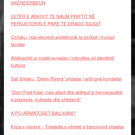
SKËNDERBEUN
LETËR E ARKIVIT TE NAUM PRIFTIT NË
PERVJETORIN E PARE TE DRAGO SILIQIT
Oxhaku, nga elementi arkitektonik te simboli i trungut
familjar
Arbëreshët si model evropian i mbrojtjes së identitetit
kulturor
Sali Shijaku, “Diego Rivera” shqiptar i artit tonë kombëtar
“Dom Fred Kalaj, mes altarit dhe atdheut si hermeneutikë
e shpresës, kujtesës dhe shërbimit”
A PO ARMATOSET BALLKANI?
Kriza e vlerave – Tragjedia e vërtetë e tranzicionit shqiptar