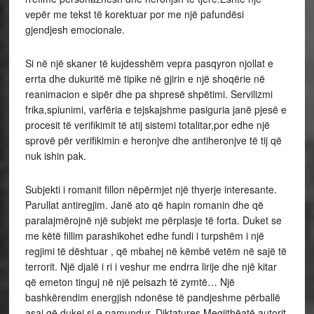
vepër me tekst të korektuar por me një pafundësi
gjendjesh emocionale.
Si në një skaner të kujdesshëm vepra pasqyron njollat e
errta dhe dukuritë më tipike në gjirin e një shoqërie në
reanimacion e sipër dhe pa shpresë shpëtimi. Servilizmi
frika,spiunimi, varfëria e tejskajshme pasiguria janë pjesë e
procesit të verifikimit të atij sistemi totalitar,por edhe një
sprovë për verifikimin e heronjve dhe antiheronjve të tij që
nuk ishin pak.
Subjekti i romanit fillon nëpërmjet një thyerje interesante.
Parullat antiregjim. Janë ato që hapin romanin dhe që
paralajmërojnë një subjekt me përplasje të forta. Duket se
me këtë fillim parashikohet edhe fundi i turpshëm i një
regjimi të dështuar , që mbahej në këmbë vetëm në sajë të
terrorit. Një djalë i ri i veshur me endrra lirije dhe një kitar
që emeton tinguj në një peisazh të zymtë… Një
bashkërendim energjish ndonëse të pandjeshme përballë
asaj që dukej si e pamundur, Diktatures.Megjithëatë autorit