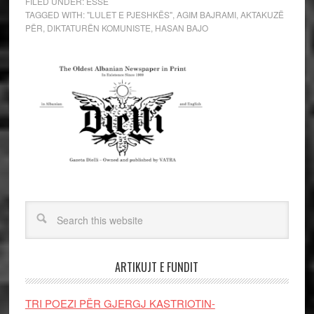
FILED UNDER:
ESSE
TAGGED WITH:
"LULET E PJESHKËS"
,
AGIM BAJRAMI
,
AKTAKUZË
PËR
,
DIKTATURËN KOMUNISTE
,
HASAN BAJO
ARTIKUJT E FUNDIT
TRI POEZI PËR GJERGJ KASTRIOTIN-