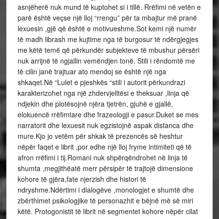
asnjëherë nuk mund të kuptohet si i tillë. Rrëfimi në vetën e
parë është veçse një lloj “rrengu” për ta mbajtur më pranë
lexuesin ,gjë që është e motivueshme.Sot kemi një numër
të madh librash me kujtime nga të burgosur të ndërgjegjes
me këtë temë që përkundër subjekteve të mbushur përsëri
nuk arrijnë të ngjallin vemëndjen tonë. Stili i rëndomtë me
të cilin janë trajtuar ato mendoj se është një nga
shkaqet.Në “Lulet e pjeshkës “stili i autorit përkundrazi
karakterizohet nga një zhdervjelltësi e theksuar ,linja që
ndjekin dhe plotësojnë njëra tjetrën, gjuhë e gjallë,
elokuencë rrëfimtare dhe frazeologji e pasur.Duket se mes
narratorit dhe lexuesit nuk egzistojnë aspak distanca dhe
mure.Kjo jo vetëm për shkak të prezencës së heshtur
nëpër faqet e librit ,por edhe një lloj fryme intimiteti që të
afron rrëfimi i tij.Romani nuk shpërqëndrohet në linja të
shumta ,megjithëatë merr përsipër të trajtojë dimensione
kohore të gjëra,fate njerzish dhe histori të
ndryshme.Ndërtimi i dialogëve ,monologjet e shumtë dhe
zbërthimet psikologjike të personazhit e bëjnë më së miri
këtë. Protogonistit të librit në segmentet kohore nëpër cilat