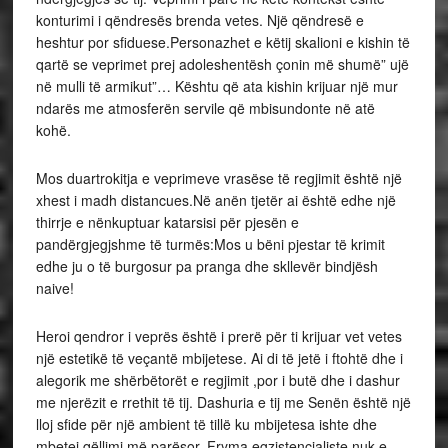
konturimi i qëndresës brenda vetes. Një qëndresë e
heshtur por sfiduese.Personazhet e këtij skalioni e kishin të
qartë se veprimet prej adoleshentësh çonin më shumë” ujë
në mulli të armikut”… Kështu që ata kishin krijuar një mur
ndarës me atmosferën servile që mbisundonte në atë
kohë.
Mos duartrokitja e veprimeve vrasëse të regjimit është një
xhest i madh distancues.Në anën tjetër ai është edhe një
thirrje e nënkuptuar katarsisi për pjesën e
pandërgjegjshme të turmës:Mos u bëni pjestar të krimit
edhe ju o të burgosur pa pranga dhe skllevër bindjësh
naive!
Heroi qendror i veprës është i prerë për ti krijuar vet vetes
një estetikë të veçantë mbijetese. Ai di të jetë i ftohtë dhe i
alegorik me shërbëtorët e regjimit ,por i butë dhe i dashur
me njerëzit e rrethit të tij. Dashuria e tij me Senën është një
lloj sfide për një ambient të tillë ku mbijetesa ishte dhe
mbetej qëllimi më parësor. Fryma egzistencialiste nuk e