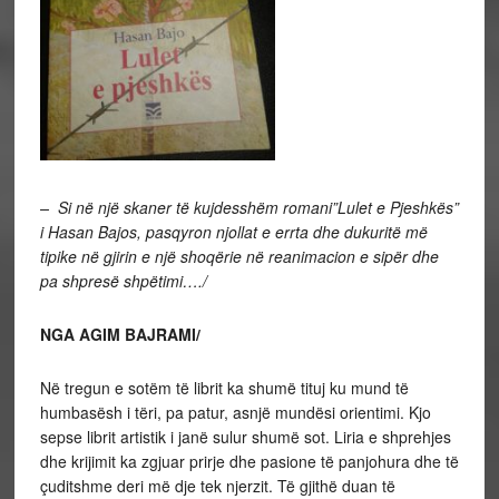
– Si në një skaner të kujdesshëm romani”Lulet e Pjeshkës”
i Hasan Bajos, pasqyron njollat e errta dhe dukuritë më
tipike në gjirin e një shoqërie në reanimacion e sipër dhe
pa shpresë shpëtimi…./
NGA AGIM BAJRAMI/
Në tregun e sotëm të librit ka shumë tituj ku mund të
humbasësh i tëri, pa patur, asnjë mundësi orientimi. Kjo
sepse librit artistik i janë sulur shumë sot. Liria e shprehjes
dhe krijimit ka zgjuar prirje dhe pasione të panjohura dhe të
çuditshme deri më dje tek njerzit. Të gjithë duan të