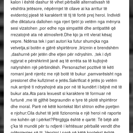
kalon i është dashur të vihet përballë alternativash të
vështira jetësore, nëpërmjet të cilave ai ka arritur të
evidentoj pjesë të karakterit të tij të fortë prej heroi. Individi
dhe diktatura dallohen nga njeri tjetri jo vetëm nga mënyra
sesi vizatohen ,por edhe nga simpatitë dhe antipatitë që
rrezatojnë ata në atmosferë.Dhe kjo ja rrit vlerat kësaj
vepre. Ndërsa tek i pari autori ka futur shumçka nga
vetvetja,si botën e gjërë shpirtërore ,lirizmin e brendshëm
,dashurnë për jetën dhe etjen për ndryshim. ,tek i dyti
ngjyrat e përshkrimit janë aq të errëta sa të kujtojnë
natyrshëm një përbindësh. Personazhet pozitivë të këti
romani janë njerëz me një botë të bukur ,pamvarësisht nga
presionet dhe kufizimet e jetës.Sakrificat ë jetës jo vetëm
nuk arrijnë ti ndryshojnë ata por në të kundërt i bëjnë më të
bukur ata.Ata para lexuesit si karaktere të formuar në
furtunë ,me të gjithë begraundin e tyre të plotë shpirtëror
dhe moral. Parë në këtë kontekst libri shtron edhe pyetjen
e njohur:Cila duhet të jetë fizionomia e një heroi në raporte
me kohën që i përket?Përgjigja është e qartë: Të bëjë atë
ç’ka të mundë për tu ndjerë i lehtësuar përballë vendit dhe
ndërgjegjes së tij. Veprimi i parë në këtë kontekst është