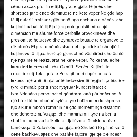
cënon aspak profilin e tij.Ngjyrat e gjalla të jetës dhe
shpresës janë ende dominuese në këtë vepër.Në çdo hap
të tij autori i rrethuar gjithmonë nga dashuria e nënës ,dhe
kujtimi i babait të tij.Kjo i jep protogonistit edhe një
dimension më shumë force përballë provokimeve dhe
presionit të hetuesve dhe zyrtarëve brutalë të organeve të
diktaturës.Figura e nënës sikur del nga blloku i shenjtë i
kujtimeve të tij ,sa herë që gjendet në vështirësi dhe është
një nga më të realizuarat në këtë vepër. Po kështu edhe
karakteri interesant i xha Qamilit, Senës. Kujtimit te
çmendur etj.Tek figura e Petraqit autri shpërfaq para
lexuesit një anë të njohur të hetuesive të regjimit ,aftësitë e
tyre kriminale për ti shpërfytyruar kundërshtarët e
tyre.Ndonëse personazhet qëndrore janë përfaqësues të
një brezi të humbur,në sytë e tyre bulëzon ende shpresa.
Kjo sikur e mbron romanin në çdo moment nga disfatizmi
dhe deheroizmi. Vuajtjet dhe martirizimi i tyre na bën ti
shohim me neveri etiketimet djallëzore të misionarëve
famëkeqe të Katovicës , se gjoja në Shqipëri të gjithë kanë
qenë bashkëvuajtës dhe bashkë fajtorë ,gjë që bie ndesh