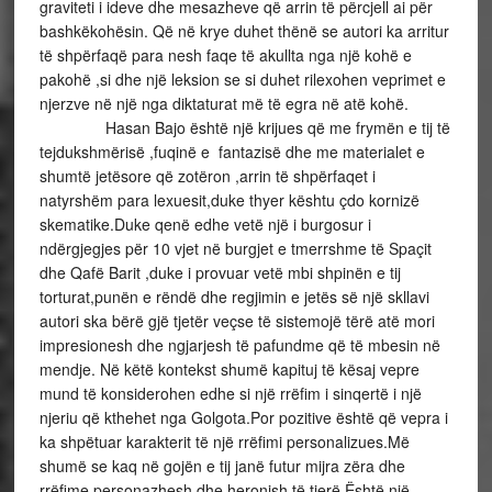
graviteti i ideve dhe mesazheve që arrin të përcjell ai për
bashkëkohësin. Që në krye duhet thënë se autori ka arritur
të shpërfaqë para nesh faqe të akullta nga një kohë e
pakohë ,si dhe një leksion se si duhet rilexohen veprimet e
njerzve në një nga diktaturat më të egra në atë kohë.
Hasan Bajo është një krijues që me frymën e tij të
tejdukshmërisë ,fuqinë e fantazisë dhe me materialet e
shumtë jetësore që zotëron ,arrin të shpërfaqet i
natyrshëm para lexuesit,duke thyer kështu çdo kornizë
skematike.Duke qenë edhe vetë një i burgosur i
ndërgjegjes për 10 vjet në burgjet e tmerrshme të Spaçit
dhe Qafë Barit ,duke i provuar vetë mbi shpinën e tij
torturat,punën e rëndë dhe regjimin e jetës së një skllavi
autori ska bërë gjë tjetër veçse të sistemojë tërë atë mori
impresionesh dhe ngjarjesh të pafundme që të mbesin në
mendje. Në këtë kontekst shumë kapituj të kësaj vepre
mund të konsiderohen edhe si një rrëfim i sinqertë i një
njeriu që kthehet nga Golgota.Por pozitive është që vepra i
ka shpëtuar karakterit të një rrëfimi personalizues.Më
shumë se kaq në gojën e tij janë futur mijra zëra dhe
rrëfime personazhesh dhe heronjsh të tjerë.Është një