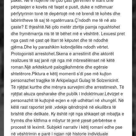
përplasjen e kovës në faqet e pusit, duke e ndihmuar
përfytyrimin tonë të depërtojë më në brendi të kohës dhe
labirintheve të saj të ngatërruara.Ç’ndodh me të në ato
çaste? E thjeshtë.Në çdo metër zbritje pamja ngushtohet
dhe frymëmarrja nis të të bëhet më e vështirë. Lexuesi pret
nga çasti në çast që litari të këputet dhe të ndodhë
gjëma.Dhe ky parashikim kobndjellës ndodh vërtet.
Protogonisti arrestohet.Skena e arrestimit dhe aktorët
realizues të saj janë një nga më mbresëlënset në këtë
roman.Një arkitekturë palogjikshmërie dhe egërsie
shtetërore.Piktura e këtij momenti s’di pse më kujton
personazhet tragjike të Arkipelagut Gulag të Solzenicinit.
Të njëjtat kurthe dhe mënyra survejimi dhe arrestimesh. Të
njëjtat akuza qesharake dhe publik i indoktrinuar.Lëvizjet e
personazhit të kujtojnë ecjen e një udhëtari në xhungël. Në
këtë rast raportet jetë ,vdekje qëndrojnë në ekuilibra të
brishtë dhe delikate. Ky është një nga shkaqet që mbajtja e
frymës dhe klithma e mbytur të jenë pjesë përbërëse e
procesit të leximit. Subjekti narrativ i këtij romani edhe pse
në vështrimin e parë i ngjan një historie individuale