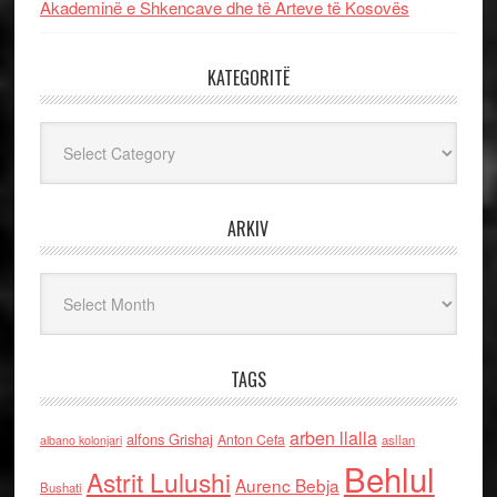
Akademinë e Shkencave dhe të Arteve të Kosovës
KATEGORITË
Kategoritë
ARKIV
Arkiv
TAGS
arben llalla
alfons Grishaj
Anton Cefa
asllan
albano kolonjari
Behlul
Astrit Lulushi
Aurenc Bebja
Bushati