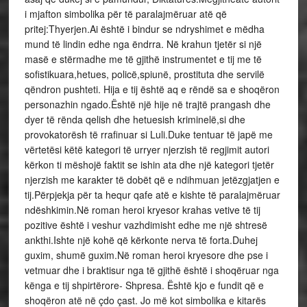
i mjafton simbolika për të paralajmëruar atë që
pritej:Thyerjen.Ai është i bindur se ndryshimet e mëdha
mund të lindin edhe nga ëndrra. Në krahun tjetër si një
masë e stërmadhe me të gjithë instrumentet e tij me të
sofistikuara,hetues, policë,spiunë, prostituta dhe servilë
qëndron pushteti. Hija e tij është aq e rëndë sa e shoqëron
personazhin ngado.Është një hije në trajtë prangash dhe
dyer të rënda qelish dhe hetuesish kriminelë,si dhe
provokatorësh të rrafinuar si Luli.Duke tentuar të japë me
vërtetësi këtë kategori të urryer njerzish të regjimit autori
kërkon ti mëshojë faktit se ishin ata dhe një kategori tjetër
njerzish me karakter të dobët që e ndihmuan jetëzgjatjen e
tij.Përpjekja për ta hequr qafe atë e kishte të paralajmëruar
ndëshkimin.Në roman heroi kryesor krahas vetive të tij
pozitive është i veshur vazhdimisht edhe me një shtresë
ankthi.Ishte një kohë që kërkonte nerva të forta.Duhej
guxim, shumë guxim.Në roman heroi kryesore dhe pse i
vetmuar dhe i braktisur nga të gjithë është i shoqëruar nga
kënga e tij shpirtërore- Shpresa. Është kjo e fundit që e
shoqëron atë në çdo çast. Jo më kot simbolika e kitarës