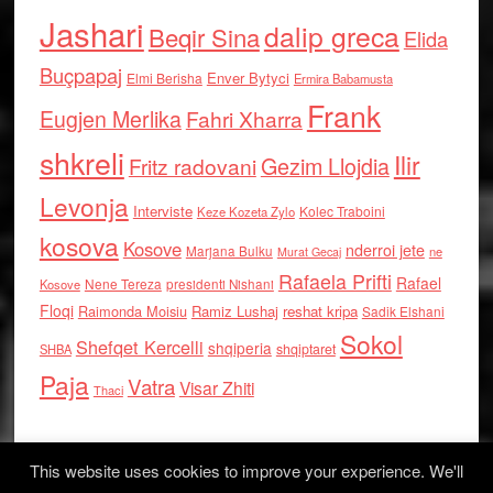
Jashari
dalip greca
Beqir Sina
Elida
Buçpapaj
Enver Bytyci
Elmi Berisha
Ermira Babamusta
Frank
Eugjen Merlika
Fahri Xharra
shkreli
Ilir
Gezim Llojdia
Fritz radovani
Levonja
Interviste
Kolec Traboini
Keze Kozeta Zylo
kosova
Kosove
nderroi jete
Marjana Bulku
ne
Murat Gecaj
Rafaela Prifti
Rafael
Nene Tereza
Kosove
presidenti Nishani
Floqi
Raimonda Moisiu
Ramiz Lushaj
reshat kripa
Sadik Elshani
Sokol
Shefqet Kercelli
shqiperia
shqiptaret
SHBA
Paja
Vatra
Visar Zhiti
Thaci
This website uses cookies to improve your experience. We'll