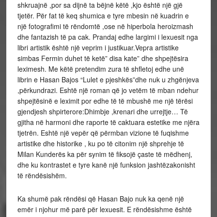
shkruajnë ,por sa dijnë ta bëjnë këtë ,kjo është një gjë
tjetër. Për fat të keq shumica e tyre mbesin në kuadrin e
një fotografimi të rëndomtë ,ose në hiperbola heroizmash
dhe fantazish të pa cak. Prandaj edhe largimi i lexuesit nga
libri artistik është një veprim i justikuar.Vepra artistike
simbas Fermin duhet të ketë” disa kate” dhe shpejtësira
leximesh. Me këtë pretendim zura të shfletoj edhe unë
librin e Hasan Bajos “Lulet e pjeshkës”dhe nuk u zhgënjeva
,përkundrazi. Eshtë një roman që jo vetëm të mban ndehur
shpejtësinë e leximit por edhe të të mbushë me një tërësi
gjendjesh shpirterore:Dhimbje ,krenari dhe urrejtje… Të
gjitha në harmoni dhe raporte të caktuara estetike me njëra
tjetrën. Eshtë një vepër që përmban vizione të fuqishme
artistike dhe historike , ku po të citonim një shprehje të
Milan Kunderës ka për synim të fiksojë çaste të mëdhenj,
dhe ku kontrastet e tyre kanë një funksion jashtëzakonisht
të rëndësishëm.
Ka shumë pak rëndësi që Hasan Bajo nuk ka qenë një
emër i njohur më parë për lexuesit. E rëndësishme është