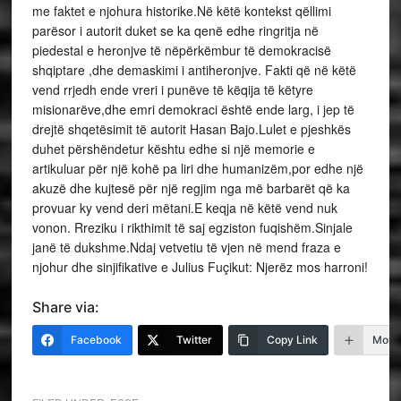
me faktet e njohura historike.Në këtë kontekst qëllimi
parësor i autorit duket se ka qenë edhe ringritja në
piedestal e heronjve të nëpërkëmbur të demokracisë
shqiptare ,dhe demaskimi i antiheronjve. Fakti që në këtë
vend rrjedh ende vreri i punëve të këqija të këtyre
misionarëve,dhe emri demokraci është ende larg, i jep të
drejtë shqetësimit të autorit Hasan Bajo.Lulet e pjeshkës
duhet përshëndetur kështu edhe si një memorie e
artikuluar për një kohë pa liri dhe humanizëm,por edhe një
akuzë dhe kujtesë për një regjim nga më barbarët që ka
provuar ky vend deri mëtani.E keqja në këtë vend nuk
vonon. Rreziku i rikthimit të saj egziston fuqishëm.Sinjale
janë të dukshme.Ndaj vetvetiu të vjen në mend fraza e
njohur dhe sinjifikative e Julius Fuçikut: Njerëz mos harroni!
Share via:
Facebook
Twitter
Copy Link
More