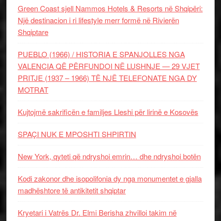
Green Coast sjell Nammos Hotels & Resorts në Shqipëri:
Një destinacion i ri lifestyle merr formë në Rivierën
Shqiptare
PUEBLO (1966) / HISTORIA E SPANJOLLES NGA
VALENCIA QË PËRFUNDOI NË LUSHNJE — 29 VJET
PRITJE (1937 – 1966) TË NJË TELEFONATE NGA DY
MOTRAT
Kujtojmë sakrificën e familjes Lleshi për lirinë e Kosovës
SPAÇI NUK E MPOSHTI SHPIRTIN
New York, qyteti që ndryshoi emrin… dhe ndryshoi botën
Kodi zakonor dhe isopolifonia dy nga monumentet e gjalla
madhështore të antikitetit shqiptar
Kryetari i Vatrës Dr. Elmi Berisha zhvilloi takim në