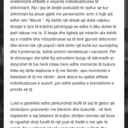
evidentojnë aftësitë e veçanta individualizuese të
shkrimtarit. Kjo i jep të drejtë postulatit të njohur se kur
shkrimtari ka jetuar gjatë me personazhin arrin ti hyjë atij
edhe nën “lëkurë “. Ky është një shkak që duke ndjekur
lëvizjet e tyre të krijohet përshtypja se edhe ti diku duhet të
jesh takuar me ta. E keqja dhe ligësia që mbartin ata është
aq e madhe dhe mbizotëruese sa të lerë gjurmë deformimi
dhe terrori tek një popull i tërë.Ishte një kohë kur survejohej
dhe frymëmarrja, është pohimi nëntekstual i narratorit. Për
të shmangur disi këtë lloj atmosfere burgu të stërmadh ai
detyrohet të fus herë mbas here edhe momente të bukura
lirike siç ishte dashuria e tij me Senën ,apo momentet e
bisedave të tij me nënën. Janë skena ku spikat aftësia
individualizuse e autorit ,por edhe poetika e brendshme e
prozës së tij.
Lulet e pjeshkës edhe përkundrejt titullit të saj të gjetur që
simbolizon pranverën me blerimin dhe bukuritë , në tërë
hapësirën e saj tekstore të kujton zbritjen brenda një kove
të ngushtë drejt fundit të një pusi të thellë e me ajër të
pakët. Ne e ndjemë në çdo çast gërvimën e litarit dhe