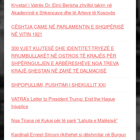
Kryetari i Vatrës Dr. Elmi Berisha zhvilloi takim në
Akademinë e Shkencave dhe të Arteve të Kosovës
ÇËSHTJA ÇAME NË PARLAMENTIN E SHQIPËRISË
NË VITIN 1921
300 VJET KUJTESË DHE IDENTITET-TRYEZË E
RRUMBULLAKËT NË OSTROS TË KRAJËS PËR
SHPËRNGULJEN E ARBËRESHËVE NGA TREVA
KRAJË-SHESTAN NË ZARË TË DALMACISË
SHPOPULLIMI, PUSHTIMI I SHEKULLIT XXI
VATRA’s Letter to President Trump: End the Hague
Injustice
Nga Tirana në Kukaj për të parë “Lahuta e Malësisë”
Kardinali Ernest Simoni rikthehet si dëshmitar në Burgun