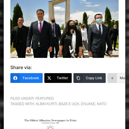
Share via:
Facebook
Twitter
Copy Link
More
FILED UNDER:
FEATURED
TAGGED WITH:
ALBIN KURTI
,
BAZA E UÇK
,
DIVJAKE
,
NATO