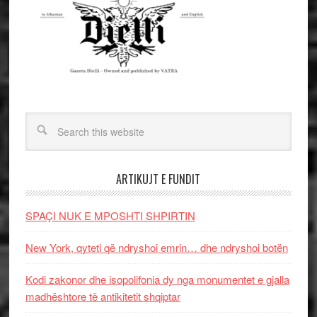
ARTIKUJT E FUNDIT
SPAÇI NUK E MPOSHTI SHPIRTIN
New York, qyteti që ndryshoi emrin… dhe ndryshoi botën
Kodi zakonor dhe isopolifonia dy nga monumentet e gjalla
madhështore të antikitetit shqiptar