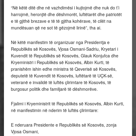
“Në këtë ditë dhe në vazhdimësi i kujtojmë dhe nuk do t’i
harrojmë, heronjtë dhe dëshmorët, luftëtarët dhe patriotët
e të gjithë brezave e të të gjitha kohërave, të cilët na
mundësuan që ne sot të gëzojmë lirinë”, tha ai.
Në këtë manifestim të organizuar nga Presidentja e
Republikës së Kosovës, Vjosa Osmani-Sadriu, Kryetari i
Kuvendit të Republikës së Kosovës, Glauk Konjufca dhe
Kryeministri i Republikës së Kosovës, Albin Kurti, të
pranishëm ishin edhe ministra të Qeverisë së Kosovës,
deputetë të Kuvendit të Kosovës, luftëtarë të UÇK-së,
veteranë e invalidë të luftës çlirimtare të Kosovës, të
burgosur politik dhe familjarë të dëshmorëve.
Fjalimi i Kryeministrit të Republikës së Kosovës, Albin Kurti,
në manifestimin në nderim të luftës çlirimtare:
E nderuara Presidente e Republikës së Kosovës, zonja
Vjosa Osmani,