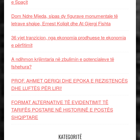
e Spaçit
Dom Ndre Mjeda, sipas dy figurave monumentale të
letrave shqipe, Ernest Koliqit dhe At Gjergj Fishta
36 vjet tranzicion, nga ekonomia prodhuese te ekonomia
e përfitimit
A ndihmon krijimtaria në zbulimin e potencialeve të
fshehura?
PROF. AHMET QERIQI DHE EPOKA E REZISTENCЁS
DHE LUFTЁS PЁR LIRI!
FORMAT ALTERNATIVE TË EVIDENTIMIT TË
TARIFËS POSTARE NË HISTORINË E POSTËS
SHQIPTARE
KATEGORITË