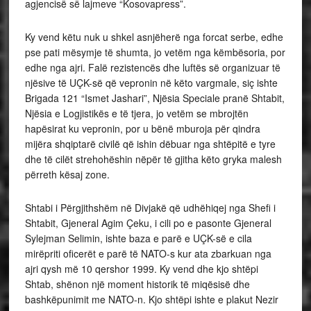
agjencisë së lajmeve “Kosovapress”.
Ky vend këtu nuk u shkel asnjëherë nga forcat serbe, edhe
pse pati mësymje të shumta, jo vetëm nga këmbësoria, por
edhe nga ajri. Falë rezistencës dhe luftës së organizuar të
njësive të UÇK-së që vepronin në këto vargmale, siç ishte
Brigada 121 “Ismet Jashari”, Njësia Speciale pranë Shtabit,
Njësia e Logjistikës e të tjera, jo vetëm se mbrojtën
hapësirat ku vepronin, por u bënë mburoja për qindra
mijëra shqiptarë civilë që ishin dëbuar nga shtëpitë e tyre
dhe të cilët strehohëshin nëpër të gjitha këto gryka malesh
përreth kësaj zone.
Shtabi i Përgjithshëm në Divjakë që udhëhiqej nga Shefi i
Shtabit, Gjeneral Agim Çeku, i cili po e pasonte Gjeneral
Sylejman Selimin, ishte baza e parë e UÇK-së e cila
mirëpriti oficerët e parë të NATO-s kur ata zbarkuan nga
ajri qysh më 10 qershor 1999. Ky vend dhe kjo shtëpi
Shtab, shënon një moment historik të miqësisë dhe
bashkëpunimit me NATO-n. Kjo shtëpi ishte e plakut Nezir