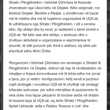
Shtabi i Përgjithshëm i Ushtrisë Çlirimtare të Kosovës
zhvendoset nga Likoci këtu në Divjakë. Këto vargmale, me
fshatrat Divjakë, Berishë e Kleqkë, u shndërruan në bazat
më të mëdha dhe më të fuqishme organizative të UÇK-së,
të udhëhequra nga Shtabi i Përgjithshëm, i cili u vendos
këtu. Kjo shtëpi dhe ky vend, jo rastësisht u bënë strehë e
UÇK-së. Në këto vise dhe shtëpi, u strehuan dhe u
zhvilluan aktivitetet e organizatave e veprimtarëve të
shumtë, të cilët punonin për lirinë e atdheut, siç ishte për
shembull edhe Afrim Zhitia.
Riorganizimi i Ushtrisë Çlirimtare me vendosjen e Shtabit të
Përgjithshëm në Divjakë, shënoi një hap të rëndësishëm në
mbajtjen e linjave komunikuese më të lehta edhe me zonat
e tjera, por jo vetëm: konfiguracioni i këtij vendi si pozicion
mjaft strategjik i mundësoi UÇK-së të zhvillojë një strategji
luftarake sulmuese, por edhe mbrojtëse të pozicioneve të
veta duke mos lejuar përparim të forcave serbe në drejtim
të bazave kyçe të UÇK-së, siç ishte Shtabi i Përgjithshëm,
Spitali Ushtarak, selia e Radios “Kosova e Lirë” dhe