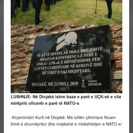
LUSHNJE- Në Divjakë ishte baza e parë e UÇK-së e cila
mirëpriti oficerët e parë të NATO-s
-Kryeministri Kurti në Divjakë: Me luftën çlirimtare fituam
lirinë e shumëpritur dhe miqësinë e mbështetjen e NATO-s/