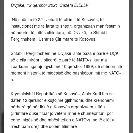
Divjakë, 12 qershor 2021-
Gazeta DIELLI/
​ Në shënim të 22- vjetorit të çlirimit të Kosovës, tri
institucionet më të larta të shtetit, organizuan manifestimin
në nderim të luftës çlirimtare, në Divjakë, te Shtabi i
Përgjithshëm i Ushtrisë Çlirimtare të Kosovës.
Shtabi i Përgjithshëm në Divjakë ishte baza e parë e UÇK-
së e cila mirëpriti oficerët e parë të NATO-s, kur ata
zbarkuan nga ajri qysh më 10 qershor 1999, që shënon një
moment historik të miqësisë dhe bashkëpunimit me NATO-
n.
Kryeministri i Republikës së Kosovës, Albin Kurti tha se
datën 12 qershor e kujtojmë gjithmonë, dhe krenohemi
përherë që për lirinë e Kosovës organizuam luftën
çlirimtare duke fituar jo vetëm lirinë e shumëpritur, por
edhe miqësinë dhe mbështetjen e NATO-s me të cilët u
rreshtuam drejt dhe dolëm fitimtarë