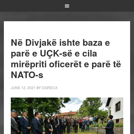
Në Divjakë ishte baza e
parë e UÇK-së e cila
mirëpriti oficerët e parë të
NATO-s
JUNE 12, 2021
BY
DGRECA