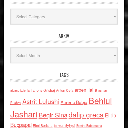
Kategoritë
ARKIV
Arkiv
TAGS
arben llalla
alfons Grishaj
Anton Cefa
asllan
albano kolonjari
Behlul
Astrit Lulushi
Aurenc Bebja
Bushati
Jashari
dalip greca
Beqir Sina
Elida
Buçpapaj
Enver Bytyci
Elmi Berisha
Ermira Babamusta