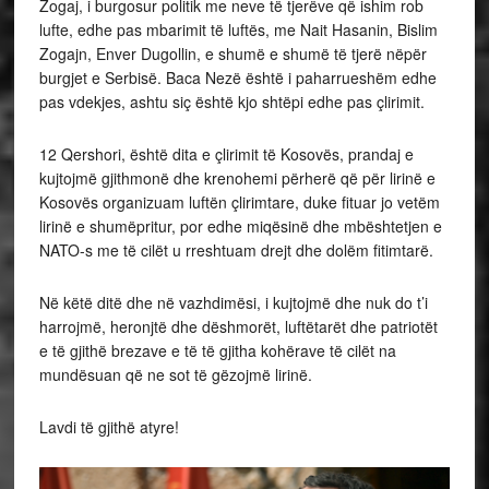
Zogaj, i burgosur politik me neve të tjerëve që ishim rob
lufte, edhe pas mbarimit të luftës, me Nait Hasanin, Bislim
Zogajn, Enver Dugollin, e shumë e shumë të tjerë nëpër
burgjet e Serbisë. Baca Nezë është i paharrueshëm edhe
pas vdekjes, ashtu siç është kjo shtëpi edhe pas çlirimit.
12 Qershori, është dita e çlirimit të Kosovës, prandaj e
kujtojmë gjithmonë dhe krenohemi përherë që për lirinë e
Kosovës organizuam luftën çlirimtare, duke fituar jo vetëm
lirinë e shumëpritur, por edhe miqësinë dhe mbështetjen e
NATO-s me të cilët u rreshtuam drejt dhe dolëm fitimtarë.
Në këtë ditë dhe në vazhdimësi, i kujtojmë dhe nuk do t’i
harrojmë, heronjtë dhe dëshmorët, luftëtarët dhe patriotët
e të gjithë brezave e të të gjitha kohërave të cilët na
mundësuan që ne sot të gëzojmë lirinë.
Lavdi të gjithë atyre!