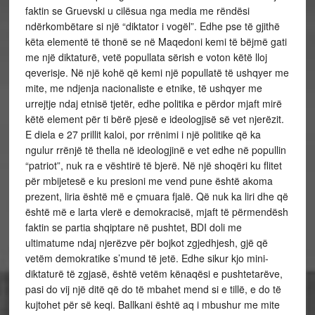
faktin se Gruevski u cilësua nga media me rëndësi
ndërkombëtare si një “diktator i vogël”. Edhe pse të gjithë
këta elementë të thonë se në Maqedoni kemi të bëjmë gati
me një diktaturë, vetë popullata sërish e voton këtë lloj
qeverisje. Në një kohë që kemi një popullatë të ushqyer me
mite, me ndjenja nacionaliste e etnike, të ushqyer me
urrejtje ndaj etnisë tjetër, edhe politika e përdor mjaft mirë
këtë element për ti bërë pjesë e ideologjisë së vet njerëzit.
E diela e 27 prillit kaloi, por rrënimi i një politike që ka
ngulur rrënjë të thella në ideologjinë e vet edhe në popullin
“patriot”, nuk ra e vështirë të bjerë. Në një shoqëri ku flitet
për mbijetesë e ku presioni me vend pune është akoma
prezent, liria është më e çmuara fjalë. Që nuk ka liri dhe që
është më e larta vlerë e demokracisë, mjaft të përmendësh
faktin se partia shqiptare në pushtet, BDI doli me
ultimatume ndaj njerëzve për bojkot zgjedhjesh, gjë që
vetëm demokratike s’mund të jetë. Edhe sikur kjo mini-
diktaturë të zgjasë, është vetëm kënaqësi e pushtetarëve,
pasi do vij një ditë që do të mbahet mend si e tillë, e do të
kujtohet për së keqi. Ballkani është aq i mbushur me mite