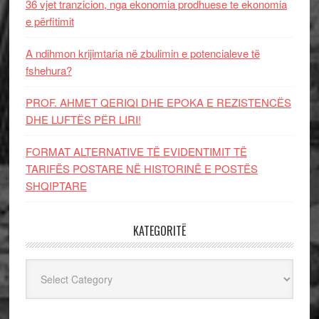
36 vjet tranzicion, nga ekonomia prodhuese te ekonomia
e përfitimit
A ndihmon krijimtaria në zbulimin e potencialeve të
fshehura?
PROF. AHMET QERIQI DHE EPOKA E REZISTENCЁS
DHE LUFTЁS PЁR LIRI!
FORMAT ALTERNATIVE TË EVIDENTIMIT TË
TARIFËS POSTARE NË HISTORINË E POSTËS
SHQIPTARE
KATEGORITË
Kategoritë