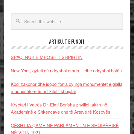
ARTIKUJT E FUNDIT
SPAÇI NUK E MPOSHTI SHPIRTIN
New York, qyteti që ndryshoi emrin… dhe ndryshoi botën
Kodi zakonor dhe isopolifonia dy nga monumentet e gjalla
madhështore të antikitetit shqiptar
Kryetari i Vatrës Dr. Elmi Berisha zhvilloi takim në
Akademinë e Shkencave dhe të Arteve të Kosovës
ÇËSHTJA ÇAME NË PARLAMENTIN E SHQIPËRISË
NË VITIN 1921