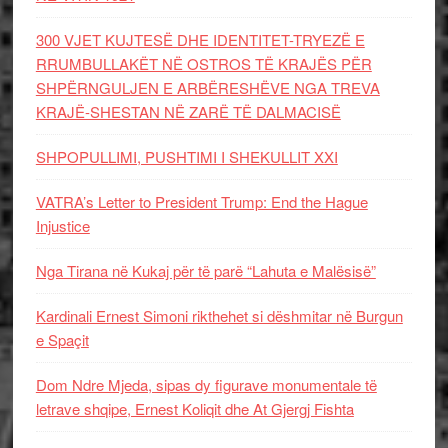
300 VJET KUJTESË DHE IDENTITET-TRYEZË E
RRUMBULLAKËT NË OSTROS TË KRAJËS PËR
SHPËRNGULJEN E ARBËRESHËVE NGA TREVA
KRAJË-SHESTAN NË ZARË TË DALMACISË
SHPOPULLIMI, PUSHTIMI I SHEKULLIT XXI
VATRA’s Letter to President Trump: End the Hague
Injustice
Nga Tirana në Kukaj për të parë “Lahuta e Malësisë”
Kardinali Ernest Simoni rikthehet si dëshmitar në Burgun
e Spaçit
Dom Ndre Mjeda, sipas dy figurave monumentale të
letrave shqipe, Ernest Koliqit dhe At Gjergj Fishta