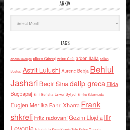
ARKIV
Arkiv
TAGS
arben llalla
alfons Grishaj
Anton Cefa
asllan
albano kolonjari
Behlul
Astrit Lulushi
Aurenc Bebja
Bushati
Jashari
dalip greca
Beqir Sina
Elida
Buçpapaj
Enver Bytyci
Elmi Berisha
Ermira Babamusta
Frank
Eugjen Merlika
Fahri Xharra
shkreli
Ilir
Gezim Llojdia
Fritz radovani
Levonja
Interviste
Kolec Traboini
Keze Kozeta Zylo