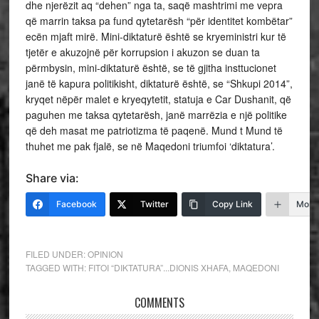
dhe njerëzit aq “dehen” nga ta, saqë mashtrimi me vepra
që marrin taksa pa fund qytetarësh “për identitet kombëtar”
ecën mjaft mirë. Mini-diktaturë është se kryeministri kur të
tjetër e akuzojnë për korrupsion i akuzon se duan ta
përmbysin, mini-diktaturë është, se të gjitha insttucionet
janë të kapura politikisht, diktaturë është, se “Shkupi 2014”,
kryqet nëpër malet e kryeqytetit, statuja e Car Dushanit, që
paguhen me taksa qytetarësh, janë marrëzia e një politike
që deh masat me patriotizma të paqenë. Mund t Mund të
thuhet me pak fjalë, se në Maqedoni triumfoi ‘diktatura’.
Share via:
Facebook
Twitter
Copy Link
More
FILED UNDER:
OPINION
TAGGED WITH:
FITOI “DIKTATURA”...DIONIS XHAFA
,
MAQEDONI
COMMENTS