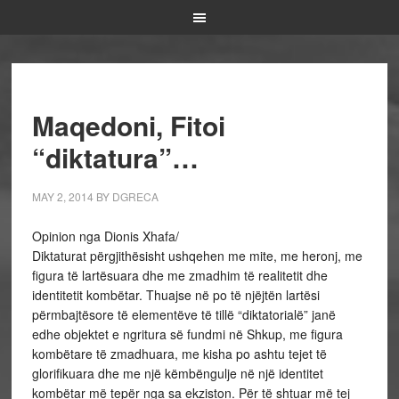
Maqedoni, Fitoi
“diktatura”…
MAY 2, 2014
BY
DGRECA
Opinion nga Dionis Xhafa/
Diktaturat përgjithësisht ushqehen me mite, me heronj, me
figura të lartësuara dhe me zmadhim të realitetit dhe
identitetit kombëtar. Thuajse në po të njëjtën lartësi
përmbajtësore të elementëve të tillë “diktatorialë” janë
edhe objektet e ngritura së fundmi në Shkup, me figura
kombëtare të zmadhuara, me kisha po ashtu tejet të
glorifikuara dhe me një këmbëngulje në një identitet
kombëtar më tepër nga sa ekziston. Për të shtuar më tej