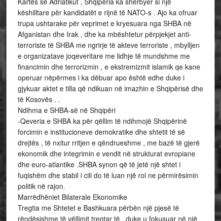
Kartës së Adriatikut , Shqipëria ka shërbyer si një
këshilltare për kandidatët e rijnë të NATO-s . Ajo ka ofruar
trupa ushtarake për veprimet e kryesuara nga SHBA në
Afganistan dhe Irak , dhe ka mbështetur përpjekjet anti-
terroriste të SHBA me ngrirje të akteve terroriste , mbylljen
e organizatave joqeveritare me lidhje të mundshme me
financimin dhe terrorizmin , e ekstremizmit islamik qe kane
operuar nëpërmes i ka dëbuar apo është edhe duke i
gjykuar aktet e tilla që ndikuan në imazhin e Shqipërisë dhe
të Kosovës . .
Ndihma e SHBA-së në Shqipëri
-Qeveria e SHBA ka për qëllim të ndihmojë Shqipërinë
forcimin e institucioneve demokratike dhe shtetit të së
drejtës , të nxitur rritjen e qëndrueshme , me bazë të gjerë
ekonomik dhe integrimin e vendit në strukturat evropiane
dhe euro-atlantike .SHBA synon që të jetë një shtet i
fuqishëm dhe stabil i cili do të luan një rol ne përmirësimin
politik në rajon.
Marrëdhëniet Bilaterale Ekonomike
Tregtia me Shtetet e Bashkuara përbën një pjesë të
rëndësishme të vëllimit tregtar të , duke u fokusuar në një