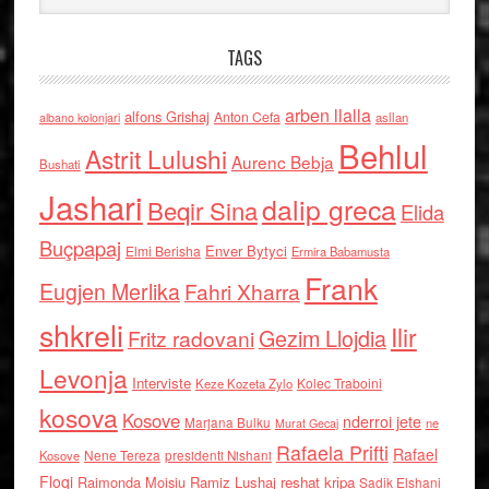
TAGS
arben llalla
alfons Grishaj
Anton Cefa
asllan
albano kolonjari
Behlul
Astrit Lulushi
Aurenc Bebja
Bushati
Jashari
dalip greca
Beqir Sina
Elida
Buçpapaj
Enver Bytyci
Elmi Berisha
Ermira Babamusta
Frank
Eugjen Merlika
Fahri Xharra
shkreli
Ilir
Gezim Llojdia
Fritz radovani
Levonja
Interviste
Kolec Traboini
Keze Kozeta Zylo
kosova
Kosove
nderroi jete
Marjana Bulku
ne
Murat Gecaj
Rafaela Prifti
Rafael
Nene Tereza
Kosove
presidenti Nishani
Floqi
Raimonda Moisiu
Ramiz Lushaj
reshat kripa
Sadik Elshani