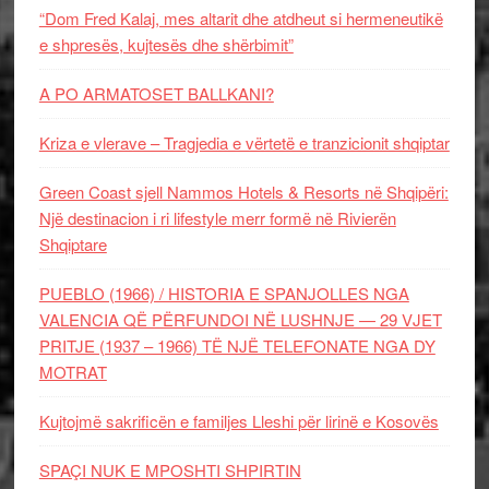
“Dom Fred Kalaj, mes altarit dhe atdheut si hermeneutikë
e shpresës, kujtesës dhe shërbimit”
A PO ARMATOSET BALLKANI?
Kriza e vlerave – Tragjedia e vërtetë e tranzicionit shqiptar
Green Coast sjell Nammos Hotels & Resorts në Shqipëri:
Një destinacion i ri lifestyle merr formë në Rivierën
Shqiptare
PUEBLO (1966) / HISTORIA E SPANJOLLES NGA
VALENCIA QË PËRFUNDOI NË LUSHNJE — 29 VJET
PRITJE (1937 – 1966) TË NJË TELEFONATE NGA DY
MOTRAT
Kujtojmë sakrificën e familjes Lleshi për lirinë e Kosovës
SPAÇI NUK E MPOSHTI SHPIRTIN