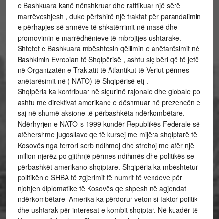
e Bashkuara kanë nënshkruar dhe ratifikuar një sërë
marrëveshjesh , duke përfshirë një traktat për parandalimin
e përhapjes së armëve të shkatërrimit në masë dhe
promovimin e marrëdhënieve të mbrojtjes ushtarake.
Shtetet e Bashkuara mbështesin qëllimin e anëtarësimit në
Bashkimin Evropian të Shqipërisë , ashtu siç bëri që të jetë
në Organizatën e Traktatit të Atlantikut të Veriut përmes
anëtarësimit në ( NATO) të Shqipërisë etj .
Shqipëria ka kontribuar në sigurinë rajonale dhe globale po
ashtu me direktivat amerikane e dëshmuar në prezencën e
saj në shumë aksione të përbashkëta ndërkombëtare.
Ndërhyrjen e NATO-s 1999 kundër Republikës Federale së
atëhershme jugosllave qe të kursej me mijëra shqiptarë të
Kosovës nga terrori serb ndihmoj dhe strehoj me afër një
milion njerëz po gjithnjë përmes ndihmës dhe politikës se
përbashkët amerikano-shqiptare. Shqipëria ka mbështetur
politikën e SHBA të zgjerimit të numrit të vendeve për
njohjen diplomatike të Kosovës qe shpesh në agjendat
ndërkombëtare, Amerika ka përdorur veton si faktor politik
dhe ushtarak për interesat e kombit shqiptar. Në kuadër të