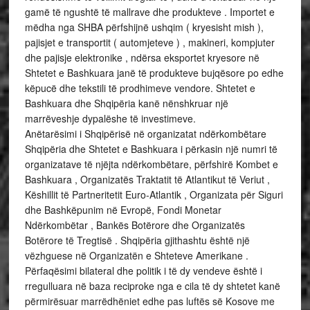
gamë të ngushtë të mallrave dhe produkteve . Importet e
mëdha nga SHBA përfshijnë ushqim ( kryesisht mish ),
pajisjet e transportit ( automjeteve ) , makineri, kompjuter
dhe pajisje elektronike , ndërsa eksportet kryesore në
Shtetet e Bashkuara janë të produkteve bujqësore po edhe
këpucë dhe tekstili të prodhimeve vendore. Shtetet e
Bashkuara dhe Shqipëria kanë nënshkruar një
marrëveshje dypalëshe të investimeve.
Anëtarësimi i Shqipërisë në organizatat ndërkombëtare
Shqipëria dhe Shtetet e Bashkuara i përkasin një numri të
organizatave të njëjta ndërkombëtare, përfshirë Kombet e
Bashkuara , Organizatës Traktatit të Atlantikut të Veriut ,
Këshillit të Partneritetit Euro-Atlantik , Organizata për Siguri
dhe Bashkëpunim në Evropë, Fondi Monetar
Ndërkombëtar , Bankës Botërore dhe Organizatës
Botërore të Tregtisë . Shqipëria gjithashtu është një
vëzhguese në Organizatën e Shteteve Amerikane .
Përfaqësimi bilateral dhe politik i të dy vendeve është i
rregulluara në baza reciproke nga e cila të dy shtetet kanë
përmirësuar marrëdhëniet edhe pas luftës së Kosove me