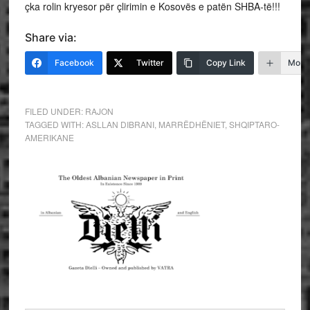
çka rolin kryesor për çlirimin e Kosovës e patën SHBA-të!!!
Share via:
Facebook
Twitter
Copy Link
More
FILED UNDER:
RAJON
TAGGED WITH:
ASLLAN DIBRANI
,
MARRËDHËNIET
,
SHQIPTARO-
AMERIKANE