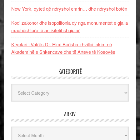
New York, qyteti që ndryshoi emrin… dhe ndryshoi botën
Kodi zakonor dhe isopolifonia dy nga monumentet e gjalla
madhështore të antikitetit shqiptar
Kryetari i Vatrës Dr. Elmi Berisha zhvilloi takim në
Akademinë e Shkencave dhe të Arteve të Kosovës
KATEGORITË
Kategoritë
ARKIV
Arkiv