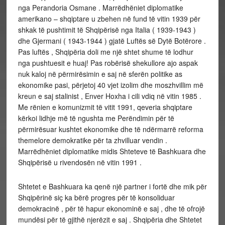
nga Perandoria Osmane . Marrëdhëniet diplomatike
amerikano – shqiptare u zbehen në fund të vitin 1939 për
shkak të pushtimit të Shqipërisë nga Italia ( 1939-1943 )
dhe Gjermani ( 1943-1944 ) gjatë Luftës së Dytë Botërore .
Pas luftës , Shqipëria doli me një shtet shume të lodhur
nga pushtuesit e huaj! Pas robërisë shekullore ajo aspak
nuk kaloj në përmirësimin e saj në sferën politike as
ekonomike pasi, përjetoj 40 vjet izolim dhe moszhvillim më
kreun e saj stalinist , Enver Hoxha i cili vdiq në vitin 1985 .
Me rënien e komunizmit të vitit 1991, qeveria shqiptare
kërkoi lidhje më të ngushta me Perëndimin për të
përmirësuar kushtet ekonomike dhe të ndërmarrë reforma
themelore demokratike për ta zhvilluar vendin .
Marrëdhëniet diplomatike midis Shteteve të Bashkuara dhe
Shqipërisë u rivendosën në vitin 1991 .
Shtetet e Bashkuara ka qenë një partner i fortë dhe mik për
Shqipërinë siç ka bërë progres për të konsoliduar
demokracinë , për të hapur ekonominë e saj , dhe të ofrojë
mundësi për të gjithë njerëzit e saj . Shqipëria dhe Shtetet