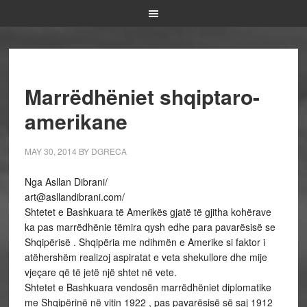
Marrëdhëniet shqiptaro-
amerikane
MAY 30, 2014
BY
DGRECA
Nga Asllan Dibrani/
art@asllandibrani.com/
Shtetet e Bashkuara të Amerikës gjatë të gjitha kohërave
ka pas marrëdhënie tëmira qysh edhe para pavarësisë se
Shqipërisë . Shqipëria me ndihmën e Amerike si faktor i
atëhershëm realizoj aspiratat e veta shekullore dhe mije
vjeçare që të jetë një shtet në vete.
Shtetet e Bashkuara vendosën marrëdhëniet diplomatike
me Shqipërinë në vitin 1922 , pas pavarësisë së saj 1912