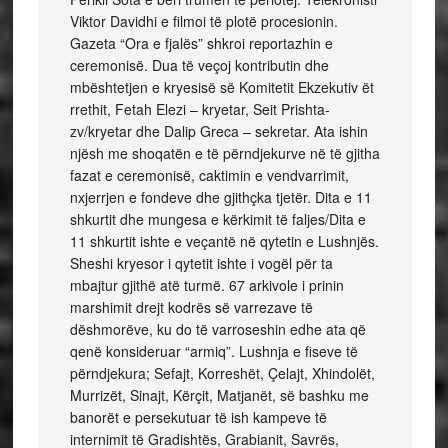
Viktor Davidhi e filmoi të plotë procesionin.
Gazeta “Ora e fjalës” shkroi reportazhin e
ceremonisë. Dua të veçoj kontributin dhe
mbështetjen e kryesisë së Komitetit Ekzekutiv ët
rrethit, Fetah Elezi – kryetar, Seit Prishta-
zv/kryetar dhe Dalip Greca – sekretar. Ata ishin
njësh me shoqatën e të përndjekurve në të gjitha
fazat e ceremonisë, caktimin e vendvarrimit,
nxjerrjen e fondeve dhe gjithçka tjetër. Dita e 11
shkurtit dhe mungesa e kërkimit të faljes/Dita e
11 shkurtit ishte e veçantë në qytetin e Lushnjës.
Sheshi kryesor i qytetit ishte i vogël për ta
mbajtur gjithë atë turmë. 67 arkivole i prinin
marshimit drejt kodrës së varrezave të
dëshmorëve, ku do të varroseshin edhe ata që
qenë konsideruar “armiq”. Lushnja e fiseve të
përndjekura; Sefajt, Korreshët, Çelajt, Xhindolët,
Murrizët, Sinajt, Kërçit, Matjanët, së bashku me
banorët e persekutuar të ish kampeve të
internimit të Gradishtës, Grabianit, Savrës,