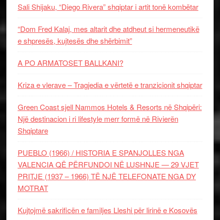
Sali Shijaku, “Diego Rivera” shqiptar i artit tonë kombëtar
“Dom Fred Kalaj, mes altarit dhe atdheut si hermeneutikë
e shpresës, kujtesës dhe shërbimit”
A PO ARMATOSET BALLKANI?
Kriza e vlerave – Tragjedia e vërtetë e tranzicionit shqiptar
Green Coast sjell Nammos Hotels & Resorts në Shqipëri:
Një destinacion i ri lifestyle merr formë në Rivierën
Shqiptare
PUEBLO (1966) / HISTORIA E SPANJOLLES NGA
VALENCIA QË PËRFUNDOI NË LUSHNJE — 29 VJET
PRITJE (1937 – 1966) TË NJË TELEFONATE NGA DY
MOTRAT
Kujtojmë sakrificën e familjes Lleshi për lirinë e Kosovës