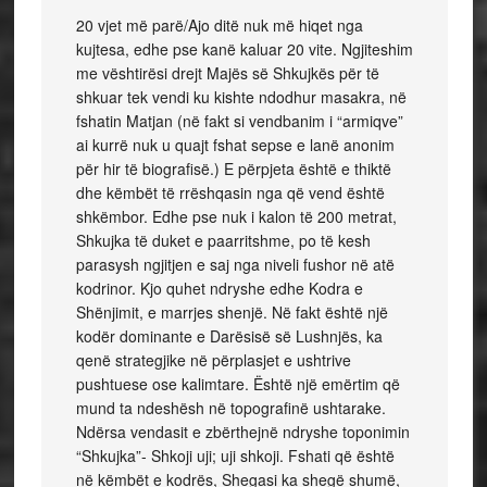
20 vjet më parë/Ajo ditë nuk më hiqet nga
kujtesa, edhe pse kanë kaluar 20 vite. Ngjiteshim
me vështirësi drejt Majës së Shkujkës për të
shkuar tek vendi ku kishte ndodhur masakra, në
fshatin Matjan (në fakt si vendbanim i “armiqve”
ai kurrë nuk u quajt fshat sepse e lanë anonim
për hir të biografisë.) E përpjeta është e thiktë
dhe këmbët të rrëshqasin nga që vend është
shkëmbor. Edhe pse nuk i kalon të 200 metrat,
Shkujka të duket e paarritshme, po të kesh
parasysh ngjitjen e saj nga niveli fushor në atë
kodrinor. Kjo quhet ndryshe edhe Kodra e
Shënjimit, e marrjes shenjë. Në fakt është një
kodër dominante e Darësisë së Lushnjës, ka
qenë strategjike në përplasjet e ushtrive
pushtuese ose kalimtare. Është një emërtim që
mund ta ndeshësh në topografinë ushtarake.
Ndërsa vendasit e zbërthejnë ndryshe toponimin
“Shkujka”- Shkoji uji; uji shkoji. Fshati që është
në këmbët e kodrës, Shegasi ka shegë shumë,