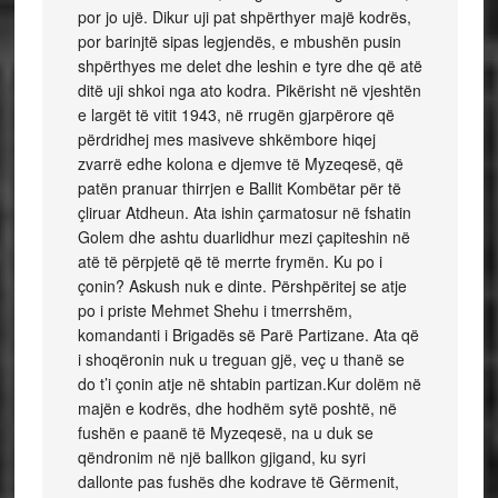
por jo ujë. Dikur uji pat shpërthyer majë kodrës,
por barinjtë sipas legjendës, e mbushën pusin
shpërthyes me delet dhe leshin e tyre dhe që atë
ditë uji shkoi nga ato kodra. Pikërisht në vjeshtën
e largët të vitit 1943, në rrugën gjarpërore që
përdridhej mes masiveve shkëmbore hiqej
zvarrë edhe kolona e djemve të Myzeqesë, që
patën pranuar thirrjen e Ballit Kombëtar për të
çliruar Atdheun. Ata ishin çarmatosur në fshatin
Golem dhe ashtu duarlidhur mezi çapiteshin në
atë të përpjetë që të merrte frymën. Ku po i
çonin? Askush nuk e dinte. Përshpëritej se atje
po i priste Mehmet Shehu i tmerrshëm,
komandanti i Brigadës së Parë Partizane. Ata që
i shoqëronin nuk u treguan gjë, veç u thanë se
do t’i çonin atje në shtabin partizan.Kur dolëm në
majën e kodrës, dhe hodhëm sytë poshtë, në
fushën e paanë të Myzeqesë, na u duk se
qëndronim në një ballkon gjigand, ku syri
dallonte pas fushës dhe kodrave të Gërmenit,