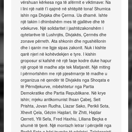
vërshuan kërkesa nga të afërmit e viktimave: Na
i lini një natë t’i qajmë në shtëpitë tona! Shumica
ishin nga Divjaka dhe Çerma. Ua dhamë. Ishte
një takim i dhimbshëm mes të gjallëve dhe të
vdekurve. Një solidaritet i jashtëzakonshëm i
qytetarëve të Lushnjës, Divjakës, Çermës dhe
zonave përreth. Ata shkonin dhe ngushëllonin
dhe i qanin me ligje sipas zakonit. Nuk i kishte
qarë njeri në kohëvdekjen e tyre. I kishin
groposur si kafshë në një faqe kodre duke hapur
një gropë të madhe atje tek Matjanët. Një miting
i përmortshëm me një pjesëmarrje të madhe u
organizua në qendër të Divjakës nga Shoqata e
të Përndjekurve, mbështetur nga Partia
Demokratike dhe Partia Republikane. Në krye
ishin; mjeku antikomunist Ihsan Çabej, Seit
Prishta, Jovan Rudha, Llazar Sako, Perikli Sota,
Xhevit Çela, Gëzim Hajdari, Ilir Zhiti, Hajdar
Qerreti, Ylli Sefa, Fred Haxhiu, Liliana Beçka e
shumë të tjerë. Një montazh letrar i përcjellë nga
Perikli Sota e bëri trumën të përlotej. Telekronisti