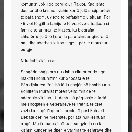
komunist Jo!- i qe përgjigjur Rakipi. Kaq ishte
dashur dhe krismat kishin korrë jetë shqiptarësh
të pafajshëm. 67 jetë të pafajshme u shuan. Për
45 vjet të gjitha famijet e të vrarëve u trajtuan si
familje të armikut të klasës, ku biografia
shkatërroi jetë të tjera, la pa arsimuar qindra të
rinj, dhe shërbeu si kontingjent për të mbushur
burgjet.
Nderimi i viktimave
Shoqëria shqiptare nuk ishte çliruar ende nga
makthi i komunizmit kur Shoqata e të
Përndjekurve Politikë të Lushnjës së bashku me
Komitetin Pluralist morën vendimin që të
nderonin viktimat. U desh një përplasje e fortë
me shoqatën e Veteranëve të rrethit, të cilët
vazhdonin që t’i quanin armiq të pushkatuarit.
Debate deri në mesnatë, por ata nuk lëshuan
rrugë. Madje paralajmëruan se qytetin do ta
kishim kundër në ditën e varrimit të eshtrave dhe