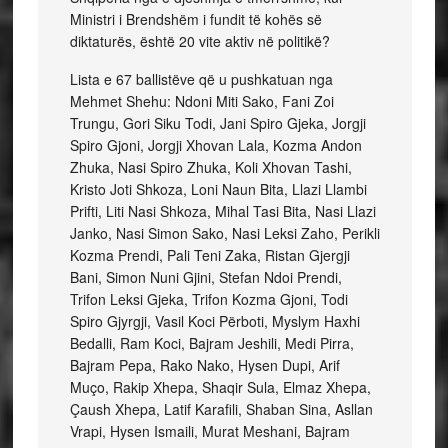
Ministri i Brendshëm i fundit të kohës së
diktaturës, është 20 vite aktiv në politikë?
Lista e 67 ballistëve që u pushkatuan nga
Mehmet Shehu: Ndoni Miti Sako, Fani Zoi
Trungu, Gori Siku Todi, Jani Spiro Gjeka, Jorgji
Spiro Gjoni, Jorgji Xhovan Lala, Kozma Andon
Zhuka, Nasi Spiro Zhuka, Koli Xhovan Tashi,
Kristo Joti Shkoza, Loni Naun Bita, Llazi Llambi
Prifti, Liti Nasi Shkoza, Mihal Tasi Bita, Nasi Llazi
Janko, Nasi Simon Sako, Nasi Leksi Zaho, Perikli
Kozma Prendi, Pali Teni Zaka, Ristan Gjergji
Bani, Simon Nuni Gjini, Stefan Ndoi Prendi,
Trifon Leksi Gjeka, Trifon Kozma Gjoni, Todi
Spiro Gjyrgji, Vasil Koci Përboti, Myslym Haxhi
Bedalli, Ram Koci, Bajram Jeshili, Medi Pirra,
Bajram Pepa, Rako Nako, Hysen Dupi, Arif
Muço, Rakip Xhepa, Shaqir Sula, Elmaz Xhepa,
Çaush Xhepa, Latif Karafili, Shaban Sina, Asllan
Vrapi, Hysen Ismaili, Murat Meshani, Bajram