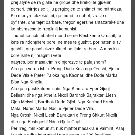
prej atyne qe ra gjalle ne grope dhe krekoj te gjuenin
perseri, thirrjes se tij ju pergjegjen te shtimet me mitraloza.
Kjo menyre ekzekutimi, qe mund te quhet, vrasje e
dyfishte, dhe tejet barbare, tregon egersine shtazarake dhe
kombvrasese te rregjimit komunist.
Thuhet se nuk mbahet mend se ne Bjeshken e Oroshit, te
kete ra ndonjihere bore, ne mes te gushtit, por naten e 17
gushtit, qe pasoi ekzekutimet ne fjale, ra bore. A mos kjo
bore ishte nji reagim i vete
natyres, per masakrimin e njerezve te pafajshem?
Ata qe u voren ishin: Preng Dede Kola nga Oroshi, Pjeter
Dede Vila e Pjeter Paloka nga Kacinari dhe Dode Marka
Biba Nga Kthella.
Ata qe u pushkatuen ishin: Nga Kthella e Eper Gjegj
Belleshi dhe nga Kthella Nikoll Bardhok Bajraktari,Llesh
Gjon Melyshi, Bardhok Dode Gjini. Nga Kacinari Frrok
Mata, Ndrec Marka Ndoj e Pjeter Dede Vila.
Nga Oroshi Nikoll Llesh Bajraktari e Preng Shkurt Nikolli
dhe nga Peshqeshi Ndoc Gjete Cupi.
Per rregjimin komunist, nuk mjaftoi masakra e Valmirit. Asaj
ju shtue edhe interrnimi i ma shume se 300 familjeve