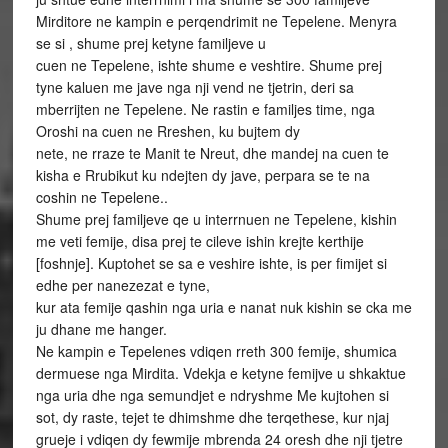
Mirditore ne kampin e perqendrimit ne Tepelene. Menyra
se si , shume prej ketyne familjeve u
cuen ne Tepelene, ishte shume e veshtire. Shume prej
tyne kaluen me jave nga nji vend ne tjetrin, deri sa
mberrijten ne Tepelene. Ne rastin e familjes time, nga
Oroshi na cuen ne Rreshen, ku bujtem dy
nete, ne rraze te Manit te Nreut, dhe mandej na cuen te
kisha e Rrubikut ku ndejten dy jave, perpara se te na
coshin ne Tepelene..
Shume prej familjeve qe u interrnuen ne Tepelene, kishin
me veti femije, disa prej te cileve ishin krejte kerthije
[foshnje]. Kuptohet se sa e veshire ishte, is per fimijet si
edhe per nanezezat e tyne,
kur ata femije qashin nga uria e nanat nuk kishin se cka me
ju dhane me hanger.
Ne kampin e Tepelenes vdiqen rreth 300 femije, shumica
dermuese nga Mirdita. Vdekja e ketyne femijve u shkaktue
nga uria dhe nga semundjet e ndryshme Me kujtohen si
sot, dy raste, tejet te dhimshme dhe terqethese, kur njaj
grueje i vdiqen dy fewmije mbrenda 24 oresh dhe nji tjetre