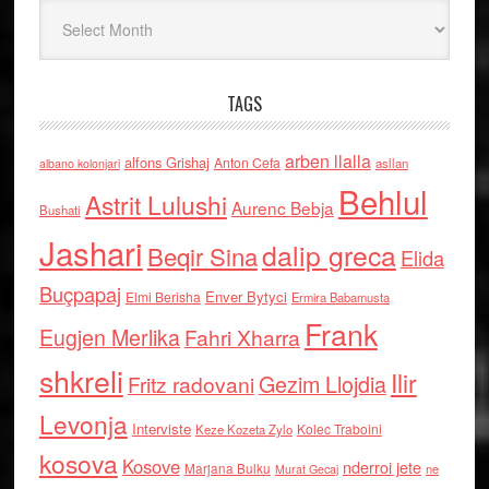
Arkiv
TAGS
arben llalla
alfons Grishaj
Anton Cefa
asllan
albano kolonjari
Behlul
Astrit Lulushi
Aurenc Bebja
Bushati
Jashari
dalip greca
Beqir Sina
Elida
Buçpapaj
Enver Bytyci
Elmi Berisha
Ermira Babamusta
Frank
Eugjen Merlika
Fahri Xharra
shkreli
Ilir
Gezim Llojdia
Fritz radovani
Levonja
Interviste
Kolec Traboini
Keze Kozeta Zylo
kosova
Kosove
nderroi jete
Marjana Bulku
ne
Murat Gecaj