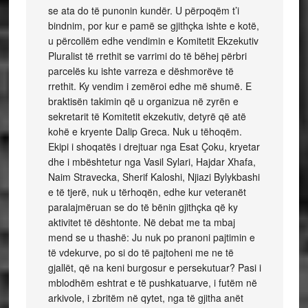
se ata do të punonin kundër. U përpoqëm t’i
bindnim, por kur e pamë se gjithçka ishte e kotë,
u përcollëm edhe vendimin e Komitetit Ekzekutiv
Pluralist të rrethit se varrimi do të bëhej përbri
parcelës ku ishte varreza e dëshmorëve të
rrethit. Ky vendim i zemëroi edhe më shumë. E
braktisën takimin që u organizua në zyrën e
sekretarit të Komitetit ekzekutiv, detyrë që atë
kohë e kryente Dalip Greca. Nuk u tëhoqëm.
Ekipi i shoqatës i drejtuar nga Esat Çoku, kryetar
dhe i mbështetur nga Vasil Sylari, Hajdar Xhafa,
Naim Stravecka, Sherif Kaloshi, Njiazi Bylykbashi
e të tjerë, nuk u tërhoqën, edhe kur veteranët
paralajmëruan se do të bënin gjithçka që ky
aktivitet të dështonte. Në debat me ta mbaj
mend se u thashë: Ju nuk po pranoni pajtimin e
të vdekurve, po si do të pajtoheni me ne të
gjallët, që na keni burgosur e persekutuar? Pasi i
mblodhëm eshtrat e të pushkatuarve, i futëm në
arkivole, i zbritëm në qytet, nga të gjitha anët