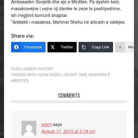
Ambasaden Sovjetik dhe ajo e Mirdites. Pa dyshim keto
masakravejne i vejne nji damke te zeze te pashlyeshme,
ish rregjimit komunit shqiptar.
*Arkitekti i masakres, Mehmet Shehu ne shtratin e vdekjes
Share via:
Facebook
Twitter
Copy Link
More
FILED UNDER:
HISTORI
TAGGED WITH:
GJON KADELI
,
GUSHT 1949
,
MASAKRA E
MIRDITES
COMMENTS
agimi
says
August 17, 2015 at 5:19 pm