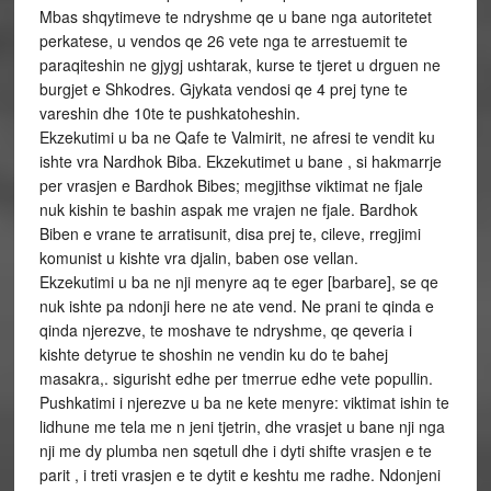
Mbas shqytimeve te ndryshme qe u bane nga autoritetet
perkatese, u vendos qe 26 vete nga te arrestuemit te
paraqiteshin ne gjygj ushtarak, kurse te tjeret u drguen ne
burgjet e Shkodres. Gjykata vendosi qe 4 prej tyne te
vareshin dhe 10te te pushkatoheshin.
Ekzekutimi u ba ne Qafe te Valmirit, ne afresi te vendit ku
ishte vra Nardhok Biba. Ekzekutimet u bane , si hakmarrje
per vrasjen e Bardhok Bibes; megjithse viktimat ne fjale
nuk kishin te bashin aspak me vrajen ne fjale. Bardhok
Biben e vrane te arratisunit, disa prej te, cileve, rregjimi
komunist u kishte vra djalin, baben ose vellan.
Ekzekutimi u ba ne nji menyre aq te eger [barbare], se qe
nuk ishte pa ndonji here ne ate vend. Ne prani te qinda e
qinda njerezve, te moshave te ndryshme, qe qeveria i
kishte detyrue te shoshin ne vendin ku do te bahej
masakra,. sigurisht edhe per tmerrue edhe vete popullin.
Pushkatimi i njerezve u ba ne kete menyre: viktimat ishin te
lidhune me tela me n jeni tjetrin, dhe vrasjet u bane nji nga
nji me dy plumba nen sqetull dhe i dyti shifte vrasjen e te
parit , i treti vrasjen e te dytit e keshtu me radhe. Ndonjeni