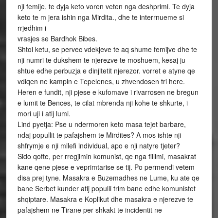
nji femije, te dyja keto voren veten nga deshprimi. Te dyja
keto te m jera ishin nga Mirdita., dhe te interrnueme si
rrjedhim i
vrasjes se Bardhok Bibes.
Shtoi ketu, se pervec vdekjeve te aq shume femijve dhe te
nji numri te dukshem te njerezve te moshuem, kesaj ju
shtue edhe perbuzja e dinjitetit njerezor. vorret e atyne qe
vdiqen ne kampin e Tepelenes, u zhvendosen tri here.
Heren e fundit, nji pjese e kufomave i rivarrosen ne bregun
e lumit te Bences, te cilat mbrenda nji kohe te shkurte, i
mori uji i atij lumi.
Lind pyetja: Pse u ndermoren keto masa tejet barbare,
ndaj popullit te pafajshem te Mirdites? A mos ishte nji
shfrymje e nji mllefi individual, apo e nji natyre tjeter?
Sido qofte, per rregjimin komunist, qe nga fillimi, masakrat
kane qene pjese e veprimtarise se tij. Po permendi vetem
disa prej tyne. Masakra e Buzemadhes ne Lume, ku ate qe
bane Serbet kunder atij populli trim bane edhe komunistet
shqiptare. Masakra e Koplikut dhe masakra e njerezve te
pafajshem ne Tirane per shkakt te incidentit ne