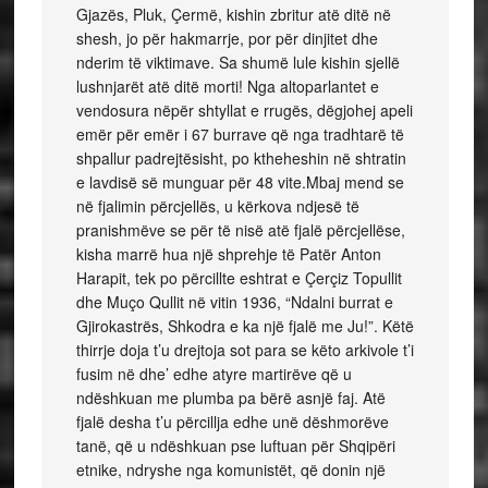
Gjazës, Pluk, Çermë, kishin zbritur atë ditë në
shesh, jo për hakmarrje, por për dinjitet dhe
nderim të viktimave. Sa shumë lule kishin sjellë
lushnjarët atë ditë morti! Nga altoparlantet e
vendosura nëpër shtyllat e rrugës, dëgjohej apeli
emër për emër i 67 burrave që nga tradhtarë të
shpallur padrejtësisht, po ktheheshin në shtratin
e lavdisë së munguar për 48 vite.Mbaj mend se
në fjalimin përcjellës, u kërkova ndjesë të
pranishmëve se për të nisë atë fjalë përcjellëse,
kisha marrë hua një shprehje të Patër Anton
Harapit, tek po përcillte eshtrat e Çerçiz Topullit
dhe Muço Qullit në vitin 1936, “Ndalni burrat e
Gjirokastrës, Shkodra e ka një fjalë me Ju!”. Këtë
thirrje doja t’u drejtoja sot para se këto arkivole t’i
fusim në dhe’ edhe atyre martirëve që u
ndëshkuan me plumba pa bërë asnjë faj. Atë
fjalë desha t’u përcillja edhe unë dëshmorëve
tanë, që u ndëshkuan pse luftuan për Shqipëri
etnike, ndryshe nga komunistët, që donin një