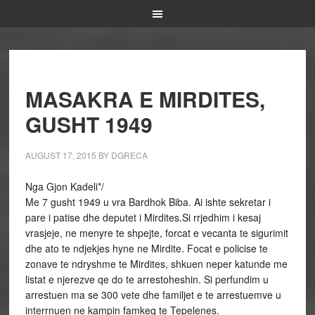
MASAKRA E MIRDITES,
GUSHT 1949
AUGUST 17, 2015
BY
DGRECA
Nga Gjon Kadeli*/
Me 7 gusht 1949 u vra Bardhok Biba. Ai ishte sekretar i
pare i patise dhe deputet i Mirdites.Si rrjedhim i kesaj
vrasjeje, ne menyre te shpejte, forcat e vecanta te sigurimit
dhe ato te ndjekjes hyne ne Mirdite. Focat e policise te
zonave te ndryshme te Mirdites, shkuen neper katunde me
listat e njerezve qe do te arrestoheshin. Si perfundim u
arrestuen ma se 300 vete dhe familjet e te arrestuemve u
interrnuen ne kampin famkeq te Tepelenes.