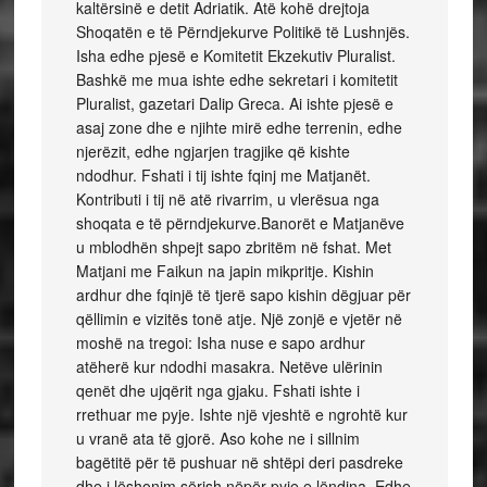
kaltërsinë e detit Adriatik. Atë kohë drejtoja
Shoqatën e të Përndjekurve Politikë të Lushnjës.
Isha edhe pjesë e Komitetit Ekzekutiv Pluralist.
Bashkë me mua ishte edhe sekretari i komitetit
Pluralist, gazetari Dalip Greca. Ai ishte pjesë e
asaj zone dhe e njihte mirë edhe terrenin, edhe
njerëzit, edhe ngjarjen tragjike që kishte
ndodhur. Fshati i tij ishte fqinj me Matjanët.
Kontributi i tij në atë rivarrim, u vlerësua nga
shoqata e të përndjekurve.Banorët e Matjanëve
u mblodhën shpejt sapo zbritëm në fshat. Met
Matjani me Faikun na japin mikpritje. Kishin
ardhur dhe fqinjë të tjerë sapo kishin dëgjuar për
qëllimin e vizitës tonë atje. Një zonjë e vjetër në
moshë na tregoi: Isha nuse e sapo ardhur
atëherë kur ndodhi masakra. Netëve ulërinin
qenët dhe ujqërit nga gjaku. Fshati ishte i
rrethuar me pyje. Ishte një vjeshtë e ngrohtë kur
u vranë ata të gjorë. Aso kohe ne i sillnim
bagëtitë për të pushuar në shtëpi deri pasdreke
dhe i lëshonim sërish nëpër pyje e lëndina. Edhe