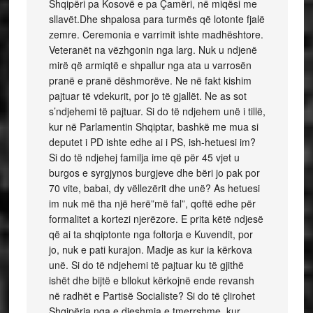
Shqipëri pa Kosovë e pa Çamëri, në miqësi me
sllavët.Dhe shpalosa para turmës që lotonte fjalë
zemre. Ceremonia e varrimit ishte madhështore.
Veteranët na vëzhgonin nga larg. Nuk u ndjenë
mirë që armiqtë e shpallur nga ata u varrosën
pranë e pranë dëshmorëve. Ne në fakt kishim
pajtuar të vdekurit, por jo të gjallët. Ne as sot
s’ndjehemi të pajtuar. Si do të ndjehem unë i tillë,
kur në Parlamentin Shqiptar, bashkë me mua si
deputet i PD ishte edhe ai i PS, ish-hetuesi im?
Si do të ndjehej familja ime që për 45 vjet u
burgos e syrgjynos burgjeve dhe bëri jo pak por
70 vite, babai, dy vëllezërit dhe unë? As hetuesi
im nuk më tha një herë”më fal”, qoftë edhe për
formalitet a kortezi njerëzore. E prita këtë ndjesë
që ai ta shqiptonte nga foltorja e Kuvendit, por
jo, nuk e pati kurajon. Madje as kur ia kërkova
unë. Si do të ndjehemi të pajtuar ku të gjithë
ishët dhe bijtë e bllokut kërkojnë ende revansh
në radhët e Partisë Socialiste? Si do të çlirohet
Shqipëria nga e djeshmja e tmerrshme, kur