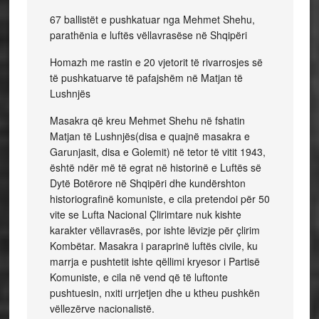
67 ballistët e pushkatuar nga Mehmet Shehu,
parathënia e luftës vëllavrasëse në Shqipëri
Homazh me rastin e 20 vjetorit të rivarrosjes së
të pushkatuarve të pafajshëm në Matjan të
Lushnjës
Masakra që kreu Mehmet Shehu në fshatin
Matjan të Lushnjës(disa e quajnë masakra e
Garunjasit, disa e Golemit) në tetor të vitit 1943,
është ndër më të egrat në historinë e Luftës së
Dytë Botërore në Shqipëri dhe kundërshton
historiografinë komuniste, e cila pretendoi për 50
vite se Lufta Nacional Çlirimtare nuk kishte
karakter vëllavrasës, por ishte lëvizje për çlirim
Kombëtar. Masakra i paraprinë luftës civile, ku
marrja e pushtetit ishte qëllimi kryesor i Partisë
Komuniste, e cila në vend që të luftonte
pushtuesin, nxiti urrjetjen dhe u ktheu pushkën
vëllezërve nacionalistë.