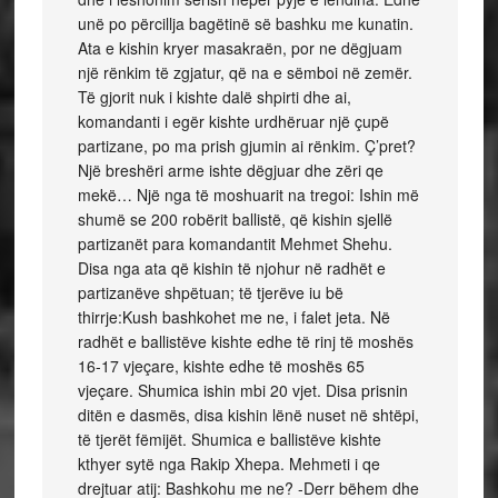
unë po përcillja bagëtinë së bashku me kunatin.
Ata e kishin kryer masakraën, por ne dëgjuam
një rënkim të zgjatur, që na e sëmboi në zemër.
Të gjorit nuk i kishte dalë shpirti dhe ai,
komandanti i egër kishte urdhëruar një çupë
partizane, po ma prish gjumin ai rënkim. Ç’pret?
Një breshëri arme ishte dëgjuar dhe zëri qe
mekë… Një nga të moshuarit na tregoi: Ishin më
shumë se 200 robërit ballistë, që kishin sjellë
partizanët para komandantit Mehmet Shehu.
Disa nga ata që kishin të njohur në radhët e
partizanëve shpëtuan; të tjerëve iu bë
thirrje:Kush bashkohet me ne, i falet jeta. Në
radhët e ballistëve kishte edhe të rinj të moshës
16-17 vjeçare, kishte edhe të moshës 65
vjeçare. Shumica ishin mbi 20 vjet. Disa prisnin
ditën e dasmës, disa kishin lënë nuset në shtëpi,
të tjerët fëmijët. Shumica e ballistëve kishte
kthyer sytë nga Rakip Xhepa. Mehmeti i qe
drejtuar atij: Bashkohu me ne? -Derr bëhem dhe