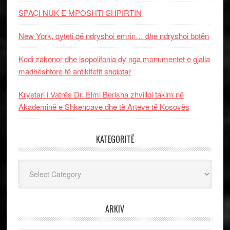
SPAÇI NUK E MPOSHTI SHPIRTIN
New York, qyteti që ndryshoi emrin… dhe ndryshoi botën
Kodi zakonor dhe isopolifonia dy nga monumentet e gjalla
madhështore të antikitetit shqiptar
Kryetari i Vatrës Dr. Elmi Berisha zhvilloi takim në
Akademinë e Shkencave dhe të Arteve të Kosovës
KATEGORITË
Kategoritë
ARKIV