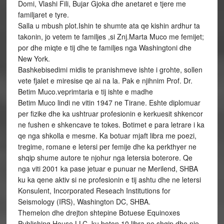
Domi, Vlashi Fili, Bujar Gjoka dhe anetaret e tjere me
familjaret e tyre.
Salla u mbush plot.Ishin te shumte ata qe kishin ardhur ta
takonin, jo vetem te familjes ,si Znj.Marta Muco me femijet;
por dhe miqte e tij dhe te familjes nga Washingtoni dhe
New York.
Bashkebisedimi midis te pranishmeve ishte i grohte, sollen
vete fjalet e miresise qe ai na la. Pak e njihnim Prof. Dr.
Betim Muco.veprimtaria e tij ishte e madhe
Betim Muco lindi ne vitin 1947 ne Tirane. Eshte diplomuar
per fizike dhe ka ushtruar profesionin e kerkuesit shkencor
ne fushen e shkencave te tokes. Botimet e para letrare i ka
qe nga shkolla e mesme. Ka botuar mjaft libra me poezi,
tregime, romane e letersi per femije dhe ka perkthyer ne
shqip shume autore te njohur nga letersia boterore. Qe
nga viti 2001 ka pase jetuar e punuar ne Merilend, SHBA
ku ka qene aktiv si ne profesionin e tij ashtu dhe ne letersi
Konsulent, Incorporated Reseach Institutions for
Seismology (IRS), Washington DC, SHBA.
Themelon dhe drejton shtepine Botuese Equinoxes
Publishing House,LLC, ku boton 10 libra ne shqip dhe nje