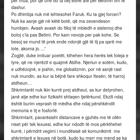
për mua, por që unë do ta bëj edhe atë për Betimin tim të
dashur.
Po dhimbja nuk më lehtesohet Faruk. Ku ta gjej forcen?
Nuk ka asnje gjë në këtë botë, që ma zevendeson
humbjen. Avash avash do filloj të mbledh e sistemoj dhe
botoj c’la pas Betimi. Por kam nevoje per pak kohe. Se
besoj se mund të prek ende ndonjë gjë të tij pa qarë me
lote, akoma jo….”
Zogjtë, duke imituar poetët, kthehen hera herës tek foleja e
tyre, që ne njerëzit e quajmë Atdhe. Njeriun e sotëm, kudo,
e udhëzojnë, e joshin, me globalizmin, por në asnjë rast
nuk mundin, as kur ia bëjnë fare shkoqur ftesën, të harroj
atdheun…
Shkrimtarët nuk ikin kurrë prej atdheut, as kur detyrohen,
janë atje edhe kur fizikisht shfaqen tjetërkund. Ekzili ndaj
është burim veprash të mëdha dhe ndaj përshkëndit
memoria e tij e fosfortë.
Shkrimtarit, pavarësisht distancave e gjuhës me të cilën
niset për tek lexuesi, edhe kur ndodh të mos përkthehet
kurrë, i përndrit vegimi i mundësisë së komunikimit me
shkrimtarë e lexues në botë, kudo ku merr me mend se ka