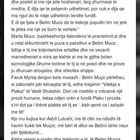
dhe poetet si me nje jete hoshenari, larg zhurmave te
medha. E dija qe te pelqenin udhetimet, por nuk e dija qe
mq ngut do te nisje udhetimin tendte fundit.
E di qe fjala e Betim Muco do te bekoje popullin tim ne jete
te jetes me nje ze burri te vertete.”
Marta Muco ,bashkeshortja falenderoi te pranishmit,si dhe
u ndal shkurtimisht te puna e palodhur e Betim Muco ;
lidhja e tij me krijimtaririne artistike dhe ne vecanti
marredheniet e mira qe kishte ai me te gjithe boten
sizmologjike.Shume botime te tij si ne poezi dhe ne proze
ju dhuruan shoqates, dhe shkolles shqipe.
Faruk Myrtaj dergon kete mesazh : Betim Muço përktheu,
si zakonisht për kënaqësi të tij, edhe tregimin “Vdekja e
Plakut” të Vasili Shukshin. Deri në rreshtin e mbramë një
prozë humane, teksa ndjen orën e fundit Plaku i prozës
s’rri dot pa i thënë plakës së tij se ‘..kish qenë ca i ashpër
me të!’
Kjo mu kujtua kur Astrit Lulushi, me të cilin na ndodhi të
hanim bukë tek Muçot, më bëri të ditur se Betimi ishte nisur
për tjetërkund…
Kisha vetem e-mailin dhe telefonin e tij, të Betim Muços,