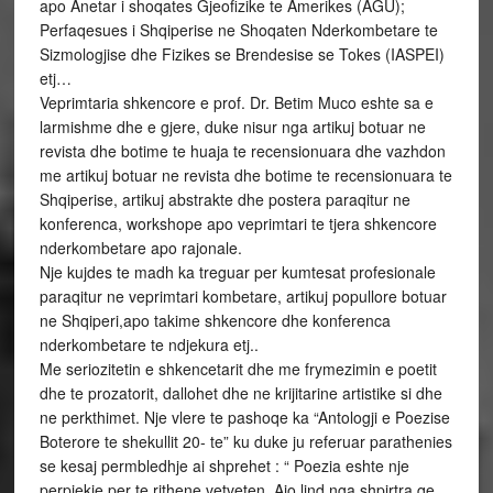
apo Anetar i shoqates Gjeofizike te Amerikes (AGU);
Perfaqesues i Shqiperise ne Shoqaten Nderkombetare te
Sizmologjise dhe Fizikes se Brendesise se Tokes (IASPEI)
etj…
Veprimtaria shkencore e prof. Dr. Betim Muco eshte sa e
larmishme dhe e gjere, duke nisur nga artikuj botuar ne
revista dhe botime te huaja te recensionuara dhe vazhdon
me artikuj botuar ne revista dhe botime te recensionuara te
Shqiperise, artikuj abstrakte dhe postera paraqitur ne
konferenca, workshope apo veprimtari te tjera shkencore
nderkombetare apo rajonale.
Nje kujdes te madh ka treguar per kumtesat profesionale
paraqitur ne veprimtari kombetare, artikuj popullore botuar
ne Shqiperi,apo takime shkencore dhe konferenca
nderkombetare te ndjekura etj..
Me seriozitetin e shkencetarit dhe me frymezimin e poetit
dhe te prozatorit, dallohet dhe ne krijitarine artistike si dhe
ne perkthimet. Nje vlere te pashoqe ka “Antologji e Poezise
Boterore te shekullit 20- te” ku duke ju referuar parathenies
se kesaj permbledhje ai shprehet : “ Poezia eshte nje
perpjekje per te rithene vetveten. Ajo lind nga shpirtra qe