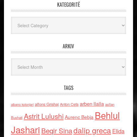
KATEGORITË
Kategoritë
ARKIV
Arkiv
TAGS
arben llalla
alfons Grishaj
Anton Cefa
asllan
albano kolonjari
Behlul
Astrit Lulushi
Aurenc Bebja
Bushati
Jashari
dalip greca
Beqir Sina
Elida