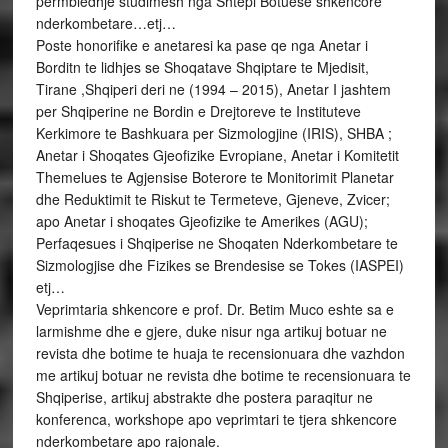
permbledhje studimesh nga Shtepi Botuese shkencore
nderkombetare…etj…
Poste honorifike e anetaresi ka pase qe nga Anetar i
Borditn te lidhjes se Shoqatave Shqiptare te Mjedisit,
Tirane ,Shqiperi deri ne (1994 – 2015), Anetar I jashtem
per Shqiperine ne Bordin e Drejtoreve te Instituteve
Kerkimore te Bashkuara per Sizmologjine (IRIS), SHBA ;
Anetar i Shoqates Gjeofizike Evropiane, Anetar i Komitetit
Themelues te Agjensise Boterore te Monitorimit Planetar
dhe Reduktimit te Riskut te Termeteve, Gjeneve, Zvicer;
apo Anetar i shoqates Gjeofizike te Amerikes (AGU);
Perfaqesues i Shqiperise ne Shoqaten Nderkombetare te
Sizmologjise dhe Fizikes se Brendesise se Tokes (IASPEI)
etj…
Veprimtaria shkencore e prof. Dr. Betim Muco eshte sa e
larmishme dhe e gjere, duke nisur nga artikuj botuar ne
revista dhe botime te huaja te recensionuara dhe vazhdon
me artikuj botuar ne revista dhe botime te recensionuara te
Shqiperise, artikuj abstrakte dhe postera paraqitur ne
konferenca, workshope apo veprimtari te tjera shkencore
nderkombetare apo rajonale.