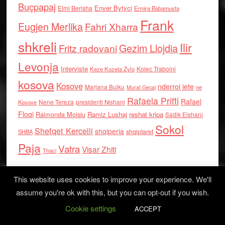
Buçpapaj
Enver Bytyci
Elmi Berisha
Ermira Babamusta
Frank
Eugjen Merlika
Fahri Xharra
shkreli
Ilir
Gezim Llojdia
Fritz radovani
Levonja
Interviste
Kolec Traboini
Keze Kozeta Zylo
kosova
Kosove
nderroi jete
Marjana Bulku
ne
Murat Gecaj
Rafaela Prifti
Rafael
Nene Tereza
Kosove
presidenti Nishani
Floqi
Raimonda Moisiu
Ramiz Lushaj
reshat kripa
Sadik Elshani
Sokol
Shefqet Kercelli
shqiperia
shqiptaret
SHBA
Paja
Vatra
Visar Zhiti
Thaci
This website uses cookies to improve your experience. We'll
assume you're ok with this, but you can opt-out if you wish.
Cookie settings
ACCEPT
Log in