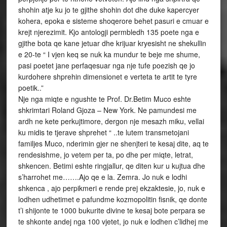
shohin atje ku jo te gjithe shohin dot dhe duke kapercyer
kohera, epoka e sisteme shoqerore behet pasuri e cmuar e
krejt njerezimit. Kjo antologji permbledh 135 poete nga e
gjithe bota qe kane jetuar dhe krijuar kryesisht ne shekullin
e 20-te “ I vjen keq se nuk ka mundur te beje me shume,
pasi poetet jane perfaqesuar nga nje tufe poezish qe jo
kurdohere shprehin dimensionet e verteta te artit te tyre
poetik..”
Nje nga miqte e ngushte te Prof. Dr.Betim Muco eshte
shkrimtari Roland Gjoza – New York. Ne pamundesi me
ardh ne kete perkujtimore, dergon nje mesazh miku, vellai
ku midis te tjerave shprehet “ ..te lutem transmetojani
familjes Muco, nderimin gjer ne shenjteri te kesaj dite, aq te
rendesishme, jo vetem per ta, po dhe per miqte, letrat,
shkencen. Betimi eshte ringjallur, qe diten kur u kujtua dhe
s’harrohet me…….Ajo qe e la. Zemra. Jo nuk e lodhi
shkenca , ajo perpikmeri e rende prej ekzaktesie, jo, nuk e
lodhen udhetimet e pafundme kozmopolitin fisnik, qe donte
t’i shijonte te 1000 bukurite divine te kesaj bote perpara se
te shkonte andej nga 100 vjetet, jo nuk e lodhen c’lidhej me