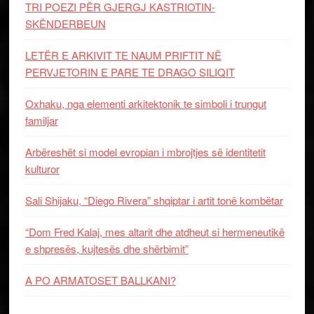
TRI POEZI PËR GJERGJ KASTRIOTIN-
SKËNDERBEUN
LETËR E ARKIVIT TE NAUM PRIFTIT NË
PERVJETORIN E PARE TE DRAGO SILIQIT
Oxhaku, nga elementi arkitektonik te simboli i trungut
familjar
Arbëreshët si model evropian i mbrojtjes së identitetit
kulturor
Sali Shijaku, “Diego Rivera” shqiptar i artit tonë kombëtar
“Dom Fred Kalaj, mes altarit dhe atdheut si hermeneutikë
e shpresës, kujtesës dhe shërbimit”
A PO ARMATOSET BALLKANI?