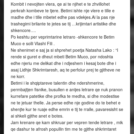
Kombit i nevojiten vlera, qe ai te njihet e te zhvillohet
perkrah kombeve te tjere. Betimi ishte nje vlere e tille e
madhe dhe i tille mbetet edhe pas vdekjes.Ai la pas nje
trashegimi brilante te jetes se tij …krijimtari artistike dhe
shkencore….
Po keshtu per veprimtarine letraro -shkencore te Betim
Muco e solli Vlashi Fili .
Ne shenimet e saj ja si shprehet poetja Natasha Lako : “I
rende si guret e dheut mbeti Betim Muco, por ndoshta
edhe njeriu me delikat dhe i ndjeshem i kesaj bote dhe i
asaj Lidhje Shkrimtaresh, aq te perfolur prej te gjitheve ne
ne korr.
Betimi i le shqiptareve talentin dhe ndershmerine,
permbajtjen fisnike, busullen e anijes letrare qe nuk pranon
kurrefare patetike dhe profka te medha, si dhe modestise
ne te jetuar thelle. Ja perse edhe nje godine do te behet e
shenjte kur te ruaje edhe emrin e tij te rralle, pavaresisht se
ai shkeli gjithe anet e botes.
Jam krenare qe kam shkruar per vepren tende letrare , mik
qe dashur te afrosh popullin tim me te gjithe shkrimtaret