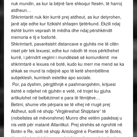
nuk mundin, as kur ia bëjnë fare shkoqur ftesën, të harroj
atdheun…
Shkrimtarët nuk ikin kurrë prej atdheut, as kur detyrohen,
janë atje edhe kur fizikisht shfaqen tjetërkund. Ekzili ndaj
është burim veprash të mëdha dhe ndaj përshkëndit
memoria e tij e fosfortë.
Shkrimtarit, pavarësisht distancave e gjuhës me të cilën
niset për tek lexuesi, edhe kur ndodh të mos përkthehet
kurrë, i përndrit vegimi i mundësisë së komunikimit me
shkrimtarë e lexues në botë, kudo ku merr me mend se ka
shkak se mund ta ndjejnë apo të ketë shembëllime
subjektesh, kumtesh estetike apo sociale.
Por, pa dyshim, përgjithnjë e pashmangshëm, krijuesi
është e ndjehet në gjuhën e vetë, në trojet ku gjuha
artikulohet në belbëzimet e para të fëmijëve…
Betimi, shume vite përpara se të vihej në rrugë prej
Atdheut, solli në shqip “Virgjëreshat Shqiptare” të
(nobelistes së mëvonshme) Munro dhe vetëm paskësaj u
nis vetë për matanë Atlantikut. Prej strehës së ngrohtë në
Botën e Re, solli në shqip Antologjinë e Poetëve të Botës,