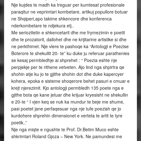
Nje kujdes te madh ka treguar per kumtesat profesionale
paraqitur ne veprimtari kombetare, artikuj popullore botuar
ne Shqiperi,apo takime shkencore dhe konferenca
nderkombetare te ndjekura etj..
Me seriozitetin e shkencetarit dhe me frymezimin e poetit
dhe te prozatorit, dallohet dhe ne krijitarine artistike si dhe
ne perkthimet. Nje vlere te pashoqe ka “Antologji e Poezise
Boterore te shekullit 20- te” ku duke ju referuar parathenies
se kesaj permbledhje ai shprehet : “ Poezia eshte nje
perpjekje per te rithene vetveten. Ajo lind nga shpirtra qe
shohin atje ku jo te gjithe shohin dot dhe duke kapercyer
kohera, epoka e sisteme shoqerore behet pasuri e cmuar e
krejt njerezimit. Kjo antologji permbledh 135 poete nga e
gjithe bota qe kane jetuar dhe krijuar kryesisht ne shekullin
e 20-te “ I vjen keq se nuk ka mundur te beje me shume,
pasi poetet jane perfaqesuar nga nje tufe poezish qe jo
kurdohere shprehin dimensionet e verteta te artit te tyre
poetik..”
Nje nga miqte e ngushte te Prof. Dr.Betim Muco eshte
shkrimtari Roland Gjoza – New York. Ne pamundesi me