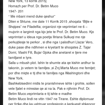
New York, 13 korrik 2015j
Homazh per Prof. Dr. Betim Muco
1947- 201
“ Me mbani mend duke qeshur”
Diten e Shtune, me date 11 Korrik 2015 ,shoqata “Bijte e
Shqipes” ne Filadelfia; organizoi nje veprimtari ne 6 –
mujorin e largimit nga kjo jete te Prof. Dr. Betim Muco. Kjo
veprimtari u ideua nga poetja Iliriana Sulkuqi me nje
perkujdesje te perkor , si dhe nga i palodhuri Llazar Vero,
duke pase dhe ndihmen e kryetarit te shoqates Z. Tajar
Domi, Vlashi Fili, Bujar Gjoka dhe anetaret e tjere me
familjaret e tyre.
Salla u mbush plot. Ishin te shumte ata qe kishin ardhur ta
takonin, jo vetem te familjes ,si Znj.Marta Muco me femijet;
por dhe miqte e tij dhe te familjes nga Washingtoni dhe
New York.
Bashkebisedimi midis te pranishmeve ishte i grohte, sollen
vete fjalet e miresise qe ai na la. Pak e njihnim Prof. Dr.
Betim Muco.veprimtaria e tij ishte e madhe
Betim Muco lindi ne vitin 1947 ne Tirane. Eshte diplomuar
per fizike dhe ka ushtruar profesionin e kerkuesit shkencor