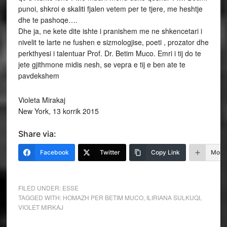
punoi, shkroi e skaliti fjalen vetem per te tjere, me heshtje
dhe te pashoqe….
Dhe ja, ne kete dite ishte i pranishem me ne shkencetari i
nivelit te larte ne fushen e sizmologjise, poeti , prozator dhe
perkthyesi i talentuar Prof. Dr. Betim Muco. Emri i tij do te
jete gjithmone midis nesh, se vepra e tij e ben ate te
pavdekshem
Violeta Mirakaj
New York, 13 korrik 2015
Share via:
Facebook
Twitter
Copy Link
More
FILED UNDER:
ESSE
TAGGED WITH:
HOMAZH PER BETIM MUCO
,
ILIRIANA SULKUQI
,
VIOLET MIRKAJ