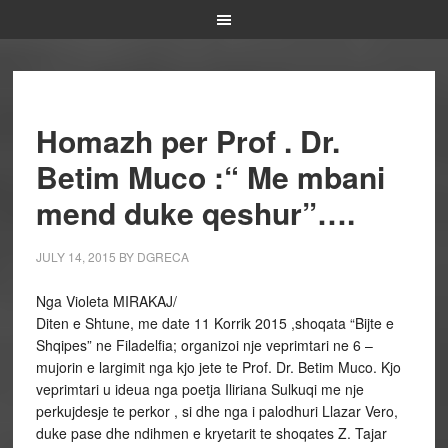
Homazh per Prof . Dr.
Betim Muco :“ Me mbani
mend duke qeshur”….
JULY 14, 2015
BY
DGRECA
Nga Violeta MIRAKAJ/
Diten e Shtune, me date 11 Korrik 2015 ,shoqata “Bijte e
Shqipes” ne Filadelfia; organizoi nje veprimtari ne 6 –
mujorin e largimit nga kjo jete te Prof. Dr. Betim Muco. Kjo
veprimtari u ideua nga poetja Iliriana Sulkuqi me nje
perkujdesje te perkor , si dhe nga i palodhuri Llazar Vero,
duke pase dhe ndihmen e kryetarit te shoqates Z. Tajar