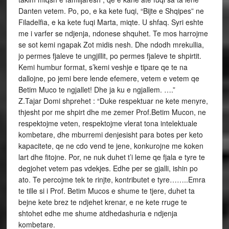
Danten vetem. Po, po, e ka kete fuqi, “Bijte e Shqipes” ne
Filadelfia, e ka kete fuqi Marta, miqte. U shfaq. Syri eshte
me i varfer se ndjenja, ndonese shquhet. Te mos harrojme
se sot kemi ngapak Zot midis nesh. Dhe ndodh mrekullia,
jo permes fjaleve te ungjillit, po permes fjaleve te shpirtit.
Kemi humbur format, s’kemi veshje e tipare qe te na
dallojne, po jemi bere lende efemere, vetem e vetem qe
Betim Muco te ngjallet! Dhe ja ku e ngjallem. ….”
Z.Tajar Domi shprehet : “Duke respektuar ne kete menyre,
thjesht por me shpirt dhe me zemer Prof.Betim Mucon, ne
respektojme veten, respektojme vlerat tona intelektuale
kombetare, dhe mburremi denjesisht para botes per keto
kapacitete, qe ne cdo vend te jene, konkurojne me koken
lart dhe fitojne. Por, ne nuk duhet t’i leme qe fjala e tyre te
degjohet vetem pas vdekjes. Edhe per se gjalli, ishin po
ato. Te percojme tek te rinjte, kontributet e tyre……..Emra
te tille si i Prof. Betim Mucos e shume te tjere, duhet ta
bejne kete brez te ndjehet krenar, e ne kete rruge te
shtohet edhe me shume atdhedashuria e ndjenja
kombetare.