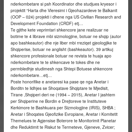
nderkombetare si psh Koordinator dhe studjues kryesor i
projektit “Harta dhe Vleresimi i Gjeohazardeve te Balkanit
(OOP – 024) projekti i dhene nga US Civilian Research and
Development Foundation (CRDF) etj…
Te gjithe kete veprimtari shkencore jane realizuar ne
botime te 4 librave mbi sizmologjine, botuar ne shqip (autor
apo bashkeautor) dhe nje liber mbi rreziqet gjeologjike te
Shqiperise, botuar ne anglisht (bashkeautor). 39 artikuj
shkencore profesionale botuar ne revista te huaja apo
nderkombetare te te shkencave te tokes dhe ne
permbledhje studimesh nga Shtepi Botuese shkencore
nderkombetare…etj…
Poste honorifike e anetaresi ka pase qe nga Anetar i
Borditn te lidhjes se Shoqatave Shqiptare te Mjedisit,
Tirane ,Shqiperi deri ne (1994 – 2015), Anetar I jashtem
per Shqiperine ne Bordin e Drejtoreve te Instituteve
Kerkimore te Bashkuara per Sizmologjine (IRIS), SHBA ;
Anetar i Shoqates Gjeofizike Evropiane, Anetar i Komitetit
Themelues te Agjensise Boterore te Monitorimit Planetar
dhe Reduktimit te Riskut te Termeteve, Gjeneve, Zvicer;