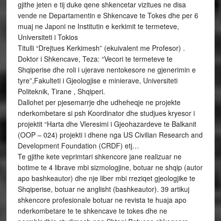
gjithe jeten e tij duke qene shkencetar vizitues ne disa
vende ne Departamentin e Shkencave te Tokes dhe per 6
muaj ne Japoni ne Institutin e kerkimit te termeteve,
Universiteti i Tokios
Titulli “Drejtues Kerkimesh” (ekuivalent me Profesor) .
Doktor i Shkencave, Teza: “Vecori te termeteve te
Shqiperise dhe roli i ujerave nentokesore ne gjenerimin e
tyre”,Fakulteti i Gjeologjise e minierave, Universiteti
Politeknik, Tirane , Shqiperi.
Dallohet per pjesemarrje dhe udheheqje ne projekte
nderkombetare si psh Koordinator dhe studjues kryesor i
projektit “Harta dhe Vleresimi i Gjeohazardeve te Balkanit
(OOP – 024) projekti i dhene nga US Civilian Research and
Development Foundation (CRDF) etj…
Te gjithe kete veprimtari shkencore jane realizuar ne
botime te 4 librave mbi sizmologjine, botuar ne shqip (autor
apo bashkeautor) dhe nje liber mbi rreziqet gjeologjike te
Shqiperise, botuar ne anglisht (bashkeautor). 39 artikuj
shkencore profesionale botuar ne revista te huaja apo
nderkombetare te te shkencave te tokes dhe ne