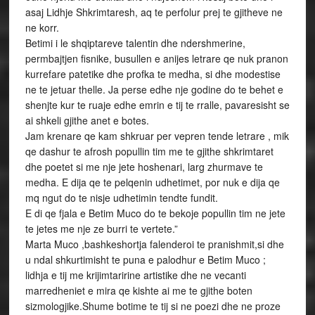
asaj Lidhje Shkrimtaresh, aq te perfolur prej te gjitheve ne
ne korr.
Betimi i le shqiptareve talentin dhe ndershmerine,
permbajtjen fisnike, busullen e anijes letrare qe nuk pranon
kurrefare patetike dhe profka te medha, si dhe modestise
ne te jetuar thelle. Ja perse edhe nje godine do te behet e
shenjte kur te ruaje edhe emrin e tij te rralle, pavaresisht se
ai shkeli gjithe anet e botes.
Jam krenare qe kam shkruar per vepren tende letrare , mik
qe dashur te afrosh popullin tim me te gjithe shkrimtaret
dhe poetet si me nje jete hoshenari, larg zhurmave te
medha. E dija qe te pelqenin udhetimet, por nuk e dija qe
mq ngut do te nisje udhetimin tendte fundit.
E di qe fjala e Betim Muco do te bekoje popullin tim ne jete
te jetes me nje ze burri te vertete.”
Marta Muco ,bashkeshortja falenderoi te pranishmit,si dhe
u ndal shkurtimisht te puna e palodhur e Betim Muco ;
lidhja e tij me krijimtaririne artistike dhe ne vecanti
marredheniet e mira qe kishte ai me te gjithe boten
sizmologjike.Shume botime te tij si ne poezi dhe ne proze