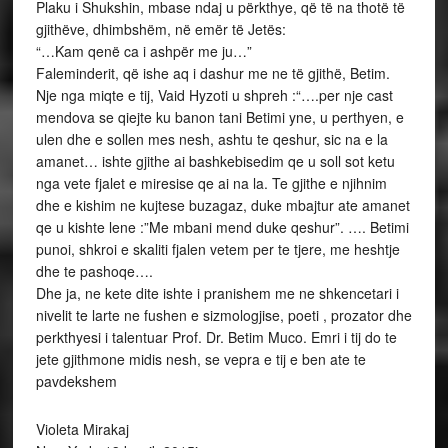
Plaku i Shukshin, mbase ndaj u përkthye, që të na thotë të
gjithëve, dhimbshëm, në emër të Jetës:
“…Kam qenë ca i ashpër me ju…”
Faleminderit, që ishe aq i dashur me ne të gjithë, Betim.
Nje nga miqte e tij, Vaid Hyzoti u shpreh :“….per nje cast
mendova se qiejte ku banon tani Betimi yne, u perthyen, e
ulen dhe e sollen mes nesh, ashtu te qeshur, sic na e la
amanet… ishte gjithe ai bashkebisedim qe u soll sot ketu
nga vete fjalet e miresise qe ai na la. Te gjithe e njihnim
dhe e kishim ne kujtese buzagaz, duke mbajtur ate amanet
qe u kishte lene :”Me mbani mend duke qeshur”. …. Betimi
punoi, shkroi e skaliti fjalen vetem per te tjere, me heshtje
dhe te pashoqe….
Dhe ja, ne kete dite ishte i pranishem me ne shkencetari i
nivelit te larte ne fushen e sizmologjise, poeti , prozator dhe
perkthyesi i talentuar Prof. Dr. Betim Muco. Emri i tij do te
jete gjithmone midis nesh, se vepra e tij e ben ate te
pavdekshem
Violeta Mirakaj