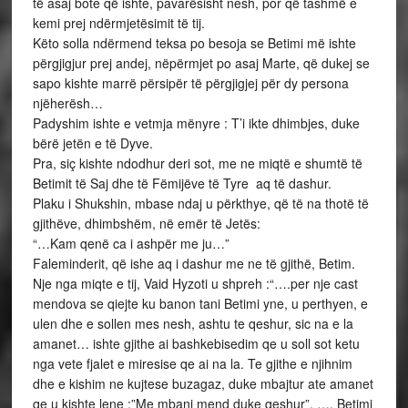
të asaj bote që ishte, pavarësisht nesh, por që tashmë e
kemi prej ndërmjetësimit të tij.
Këto solla ndërmend teksa po besoja se Betimi më ishte
përgjigjur prej andej, nëpërmjet po asaj Marte, që dukej se
sapo kishte marrë përsipër të përgjigjej për dy persona
njëherësh…
Padyshim ishte e vetmja mënyre : T’i ikte dhimbjes, duke
bërë jetën e të Dyve.
Pra, siç kishte ndodhur deri sot, me ne miqtë e shumtë të
Betimit të Saj dhe të Fëmijëve të Tyre aq të dashur.
Plaku i Shukshin, mbase ndaj u përkthye, që të na thotë të
gjithëve, dhimbshëm, në emër të Jetës:
“…Kam qenë ca i ashpër me ju…”
Faleminderit, që ishe aq i dashur me ne të gjithë, Betim.
Nje nga miqte e tij, Vaid Hyzoti u shpreh :“….per nje cast
mendova se qiejte ku banon tani Betimi yne, u perthyen, e
ulen dhe e sollen mes nesh, ashtu te qeshur, sic na e la
amanet… ishte gjithe ai bashkebisedim qe u soll sot ketu
nga vete fjalet e miresise qe ai na la. Te gjithe e njihnim
dhe e kishim ne kujtese buzagaz, duke mbajtur ate amanet
qe u kishte lene :”Me mbani mend duke qeshur”. …. Betimi