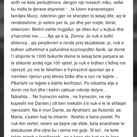
ardh ne kete perkujtimore, dergon nje mesazh miku, vellai
ku midis te tjerave shprehet “ ..te lutem transmetojani
familjes Muco, nderimin gjer ne shenjteri te kesaj dite, aq te
rendesishme, jo vetem per ta, po dhe per miqte, letrat,
shkencen. Betimi eshte ringjallur, qe diten kur u kujtua dhe
s’harrohet me…….Ajo qe e la. Zemra. Jo nuk e lodhi
shkenca , ajo perpikmeri e rende prej ekzaktesie, jo, nuk e
lodhen udhetimet e pafundme kozmopolitin fisnik, qe donte
t’i shijonte te 1000 bukurite divine te kesaj bote perpara se
te shkonte andej nga 100 vjetet, jo nuk e lodhen c’lidhej me
njerezit, po me te fshehten e frymezimit spontan qe e
rremben njeriun prej sferes fizike dhe e con ne tejjete…
Pikerisht ne tejjete e kishte kerthizen. Po ndoshta atje e
donin me fort dhe i kishin caktuar ndonje detyre…
Ndoshta… Ne frymezim eshte , ne frymezim, ne nje
kopesht me Danten,i cili ben mekatin s’e nuk e le te shfaqet
njerezisht. Na e mori Dante, as Ajnshtani, as Kolombi, as
Marta, s’paten fuqi ta mbanin . Keshtu e kane poetet. Po
nuk ikin vertet, vetem sa bejne nje sfide, keta anarshiste te
statukuose dhe vijne ku i zeme me goje. Si sot , ne kete
takim miqsh e familjaresh , qe e kane ate fuqi sa ta lene