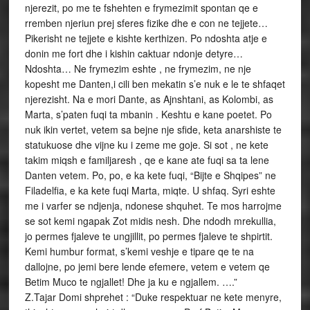
njerezit, po me te fshehten e frymezimit spontan qe e
rremben njeriun prej sferes fizike dhe e con ne tejjete…
Pikerisht ne tejjete e kishte kerthizen. Po ndoshta atje e
donin me fort dhe i kishin caktuar ndonje detyre…
Ndoshta… Ne frymezim eshte , ne frymezim, ne nje
kopesht me Danten,i cili ben mekatin s’e nuk e le te shfaqet
njerezisht. Na e mori Dante, as Ajnshtani, as Kolombi, as
Marta, s’paten fuqi ta mbanin . Keshtu e kane poetet. Po
nuk ikin vertet, vetem sa bejne nje sfide, keta anarshiste te
statukuose dhe vijne ku i zeme me goje. Si sot , ne kete
takim miqsh e familjaresh , qe e kane ate fuqi sa ta lene
Danten vetem. Po, po, e ka kete fuqi, “Bijte e Shqipes” ne
Filadelfia, e ka kete fuqi Marta, miqte. U shfaq. Syri eshte
me i varfer se ndjenja, ndonese shquhet. Te mos harrojme
se sot kemi ngapak Zot midis nesh. Dhe ndodh mrekullia,
jo permes fjaleve te ungjillit, po permes fjaleve te shpirtit.
Kemi humbur format, s’kemi veshje e tipare qe te na
dallojne, po jemi bere lende efemere, vetem e vetem qe
Betim Muco te ngjallet! Dhe ja ku e ngjallem. ….”
Z.Tajar Domi shprehet : “Duke respektuar ne kete menyre,