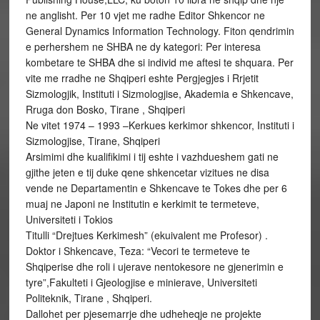
ne anglisht. Per 10 vjet me radhe Editor Shkencor ne
General Dynamics Information Technology. Fiton qendrimin
e perhershem ne SHBA ne dy kategori: Per interesa
kombetare te SHBA dhe si individ me aftesi te shquara. Per
vite me rradhe ne Shqiperi eshte Pergjegjes i Rrjetit
Sizmologjik, Instituti i Sizmologjise, Akademia e Shkencave,
Rruga don Bosko, Tirane , Shqiperi
Ne vitet 1974 – 1993 –Kerkues kerkimor shkencor, Instituti i
Sizmologjise, Tirane, Shqiperi
Arsimimi dhe kualifikimi i tij eshte i vazhdueshem gati ne
gjithe jeten e tij duke qene shkencetar vizitues ne disa
vende ne Departamentin e Shkencave te Tokes dhe per 6
muaj ne Japoni ne Institutin e kerkimit te termeteve,
Universiteti i Tokios
Titulli “Drejtues Kerkimesh” (ekuivalent me Profesor) .
Doktor i Shkencave, Teza: “Vecori te termeteve te
Shqiperise dhe roli i ujerave nentokesore ne gjenerimin e
tyre”,Fakulteti i Gjeologjise e minierave, Universiteti
Politeknik, Tirane , Shqiperi.
Dallohet per pjesemarrje dhe udheheqje ne projekte