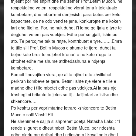
thjesht por me shpirt dhe me zemer Prof.Betim Mucon, ne
respektojme veten, respektojme vlerat tona intelektuale
kombetare, dhe mburremi denjesisht para botes per keto
kapacitete, qe ne cdo vend te jene, konkurojne me koken
lart dhe fitojne. Por, ne nuk duhet t’i leme qe fjala e tyre te
degjohet vetem pas vdekjes. Edhe per se gjalli, ishin po
ato. Te percojme tek te rinjte, kontributet e tyre……..Emra
te tille si i Prof. Betim Mucos e shume te tjere, duhet ta
bejne kete brez te ndjehet krenar, e ne kete rruge te
shtohet edhe me shume atdhedashuria e ndjenja
kombetare.
Kombit i nevojiten vlera, qe ai te njihet e te zhvillohet
perkrah kombeve te tjere. Betimi ishte nje vlere e tille e
madhe dhe i tille mbetet edhe pas vdekjes.Ai la pas nje
trashegimi brilante te jetes se tij …krijimtari artistike dhe
shkencore….
Po keshtu per veprimtarine letraro -shkencore te Betim
Muco e solli Vlashi Fili .
Ne shenimet e saj ja si shprehet poetja Natasha Lako : “I
rende si guret e dheut mbeti Betim Muco, por ndoshta
edhe njeriu me delikat dhe i ndjeshem i kesaj bote dhe i