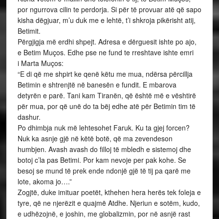
por ngurrova cilin te perdorja. Si për të provuar atë që sapo
kisha dëgjuar, m’u duk me e lehtë, t’i shkroja pikërisht atij,
Betimit.
Përgjigja më erdhi shpejt. Adresa e dërguesit ishte po ajo,
e Betim Muços. Edhe pse ne fund te rreshtave ishte emri
i Marta Muços:
“E di që me shpirt ke qenë këtu me mua, ndërsa përcillja
Betimin e shtrenjtë në banesën e fundit. E mbarova
detyrën e parë. Tani kam Tiranën, që është më e vështirë
për mua, por që unë do ta bëj edhe atë për Betimin tim të
dashur.
Po dhimbja nuk më lehtesohet Faruk. Ku ta gjej forcen?
Nuk ka asnje gjë në këtë botë, që ma zevendeson
humbjen. Avash avash do filloj të mbledh e sistemoj dhe
botoj c’la pas Betimi. Por kam nevoje per pak kohe. Se
besoj se mund të prek ende ndonjë gjë të tij pa qarë me
lote, akoma jo….”
Zogjtë, duke imituar poetët, kthehen hera herës tek foleja e
tyre, që ne njerëzit e quajmë Atdhe. Njeriun e sotëm, kudo,
e udhëzojnë, e joshin, me globalizmin, por në asnjë rast