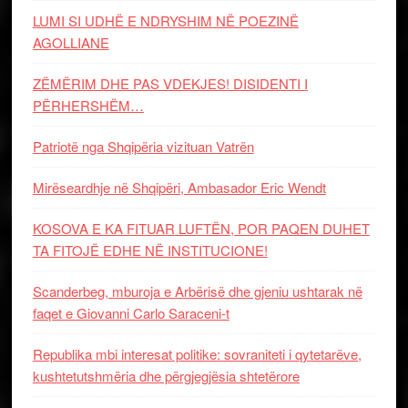
LUMI SI UDHË E NDRYSHIM NË POEZINË
AGOLLIANE
ZËMËRIM DHE PAS VDEKJES! DISIDENTI I
PËRHERSHËM…
Patriotë nga Shqipëria vizituan Vatrën
Mirëseardhje në Shqipëri, Ambasador Eric Wendt
KOSOVA E KA FITUAR LUFTËN, POR PAQEN DUHET
TA FITOJË EDHE NË INSTITUCIONE!
Scanderbeg, mburoja e Arbërisë dhe gjeniu ushtarak në
faqet e Giovanni Carlo Saraceni-t
Republika mbi interesat politike: sovraniteti i qytetarëve,
kushtetutshmëria dhe përgjegjësia shtetërore