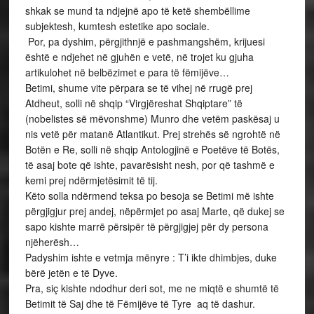
shkak se mund ta ndjejnë apo të ketë shembëllime
subjektesh, kumtesh estetike apo sociale.
Por, pa dyshim, përgjithnjë e pashmangshëm, krijuesi
është e ndjehet në gjuhën e vetë, në trojet ku gjuha
artikulohet në belbëzimet e para të fëmijëve…
Betimi, shume vite përpara se të vihej në rrugë prej
Atdheut, solli në shqip “Virgjëreshat Shqiptare” të
(nobelistes së mëvonshme) Munro dhe vetëm paskësaj u
nis vetë për matanë Atlantikut. Prej strehës së ngrohtë në
Botën e Re, solli në shqip Antologjinë e Poetëve të Botës,
të asaj bote që ishte, pavarësisht nesh, por që tashmë e
kemi prej ndërmjetësimit të tij.
Këto solla ndërmend teksa po besoja se Betimi më ishte
përgjigjur prej andej, nëpërmjet po asaj Marte, që dukej se
sapo kishte marrë përsipër të përgjigjej për dy persona
njëherësh…
Padyshim ishte e vetmja mënyre : T’i ikte dhimbjes, duke
bërë jetën e të Dyve.
Pra, siç kishte ndodhur deri sot, me ne miqtë e shumtë të
Betimit të Saj dhe të Fëmijëve të Tyre aq të dashur.