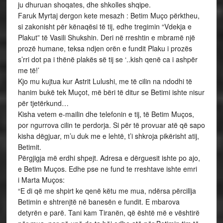
ju dhuruan shoqates, dhe shkolles shqipe.
Faruk Myrtaj dergon kete mesazh : Betim Muço përktheu,
si zakonisht për kënaqësi të tij, edhe tregimin “Vdekja e
Plakut” të Vasili Shukshin. Deri në rreshtin e mbramë një
prozë humane, teksa ndjen orën e fundit Plaku i prozës
s’rri dot pa i thënë plakës së tij se ‘..kish qenë ca i ashpër
me të!’
Kjo mu kujtua kur Astrit Lulushi, me të cilin na ndodhi të
hanim bukë tek Muçot, më bëri të ditur se Betimi ishte nisur
për tjetërkund…
Kisha vetem e-mailin dhe telefonin e tij, të Betim Muços,
por ngurrova cilin te perdorja. Si për të provuar atë që sapo
kisha dëgjuar, m’u duk me e lehtë, t’i shkroja pikërisht atij,
Betimit.
Përgjigja më erdhi shpejt. Adresa e dërguesit ishte po ajo,
e Betim Muços. Edhe pse ne fund te rreshtave ishte emri
i Marta Muços:
“E di që me shpirt ke qenë këtu me mua, ndërsa përcillja
Betimin e shtrenjtë në banesën e fundit. E mbarova
detyrën e parë. Tani kam Tiranën, që është më e vështirë