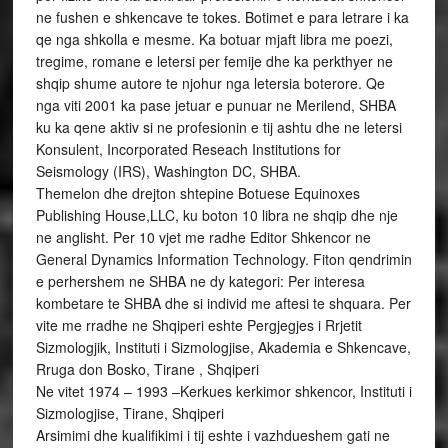
ne fushen e shkencave te tokes. Botimet e para letrare i ka
qe nga shkolla e mesme. Ka botuar mjaft libra me poezi,
tregime, romane e letersi per femije dhe ka perkthyer ne
shqip shume autore te njohur nga letersia boterore. Qe
nga viti 2001 ka pase jetuar e punuar ne Merilend, SHBA
ku ka qene aktiv si ne profesionin e tij ashtu dhe ne letersi
Konsulent, Incorporated Reseach Institutions for
Seismology (IRS), Washington DC, SHBA.
Themelon dhe drejton shtepine Botuese Equinoxes
Publishing House,LLC, ku boton 10 libra ne shqip dhe nje
ne anglisht. Per 10 vjet me radhe Editor Shkencor ne
General Dynamics Information Technology. Fiton qendrimin
e perhershem ne SHBA ne dy kategori: Per interesa
kombetare te SHBA dhe si individ me aftesi te shquara. Per
vite me rradhe ne Shqiperi eshte Pergjegjes i Rrjetit
Sizmologjik, Instituti i Sizmologjise, Akademia e Shkencave,
Rruga don Bosko, Tirane , Shqiperi
Ne vitet 1974 – 1993 –Kerkues kerkimor shkencor, Instituti i
Sizmologjise, Tirane, Shqiperi
Arsimimi dhe kualifikimi i tij eshte i vazhdueshem gati ne